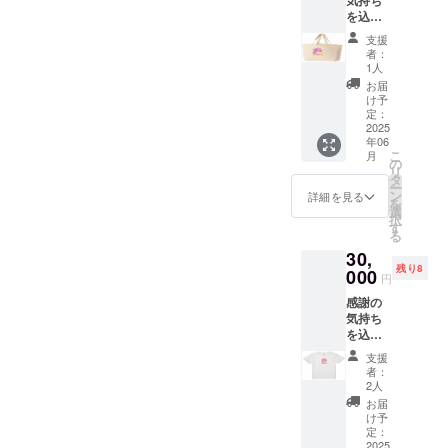
気持ち
利用時
を込め
はス
て、La
タッフ
支援
Luna助
にクラ
者：
産院の
ウド
1人
ロゴの
ファン
お届
トート
ディン
け予
バッグ
グで支
定：
を郵送
2025
援をし
年06
させて
た旨を
こ
月
頂きま
お声掛
の
リ
す。
けくだ
タ
ー
W46セ
さい。
ン
詳細を見る
を
ンチ
・平日
選
択
×H32セ
は産後
す
る
ンチ
ケア利
30,
×D14セ
用者が
残り8
ンチ
000
いるた
円
カ
め土日
感謝の
ラー：
限定に
気持ち
ナチュ
なりま
を込め
ラル
す。 ・
て、
有効期
支援
LaLuna
間：
者：
助産院
2025年
2人
のロゴT
6月１
お届
シャツ
日〜
け予
を郵送
定：
2026年
させて
2025