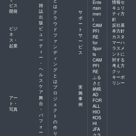
と
情報セ
Ente
ビス
雑
は
キュリ
rtain
開発
誌
ク
サ
ティ方
men
出
ラ
ポ
針
t
版
ウ
ー
反社基
CAM
ビジ
ビ
ド
ト
本方針
PFI
ネ
ュ
フ
サ
カスタ
RE
ス・
ー
ァ
ー
マーハ
for
起業
テ
ン
ビ
ラスメ
Spor
ィ
デ
ス
ントに
ts
ー
ィ
対する
CAM
・
ン
考え方
PFI
ヘ
グ
クッ
RE
ル
と
キーポ
ふる
ス
は
リシー
さと
ケ
プ
実
納税
ア
ロ
施
AD
アー
舞
ジ
事
FOR
ト・
台
ェ
例
ALL
写真
・
ク
HIO
パ
ト
KOS
フ
の
HI
ォ
作
JFA
ー
り
クラ