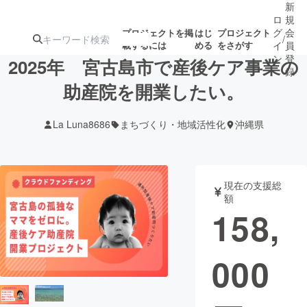
新
ロ
規
グ
会
プロジェクトを掲
はじ
プロジェクト
/
載するには
める
をさがす
イ
員
ン
登
2025年 宮古島市で産後ケア事業の
録
助産院を開業したい。
人気のプロ
注目のリ
注目の新着プロ
募集終了が近いプ
もうすぐ公開
La Luna8686
まちづくり・地域活性化
沖縄県
ジェクト
ターン
ジェクト
ロジェクト
されます
アート・写真
音楽
現在の支援総
額
158,
テクノロジー・ガジェット
ゲーム・サ
000
映像・映画
書籍・雑誌
ビジネス・起業
チャレンジ