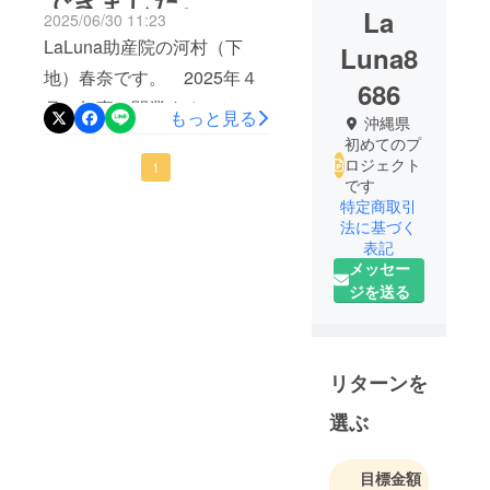
できました。
La
2025/06/30 11:23
LaLuna助産院の河村（下
Luna8
地）春奈です。 2025年４
686
月に無事に開業することが
もっと見る
沖縄県
できました。皆さんの支援
初めてのプ
ロジェクト
のおかげです。誠にありが
1
です
とうございます。本当に感
特定商取引
法に基づく
謝の気持ちでいっぱいで
表記
す。 宮古島市はまだ「産
メッセー
後ケア事業」の認知や周知
ジを送る
が低い状況です。市町村を
はじめ、病院などの関係機
リターンを
関や助産院同士で周知の拡
大に努めている状況で
選ぶ
す。 「母親なのに子育て
できないと思われたくな
目標金額