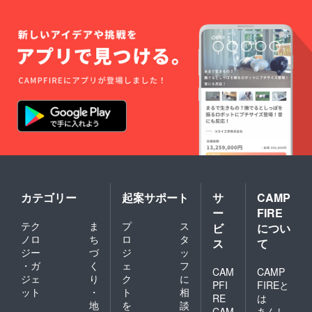
カテゴリー
起案サポート
サ
CAMP
ー
FIRE
テク
ま
プ
ス
ビ
につい
ノロ
ち
ロ
タ
ス
て
ジー
づ
ジ
ッ
・ガ
く
ェ
フ
CAM
CAMP
ジェ
り
ク
に
PFI
FIREと
ット
・
ト
相
RE
は
地
を
談
CAM
あんし