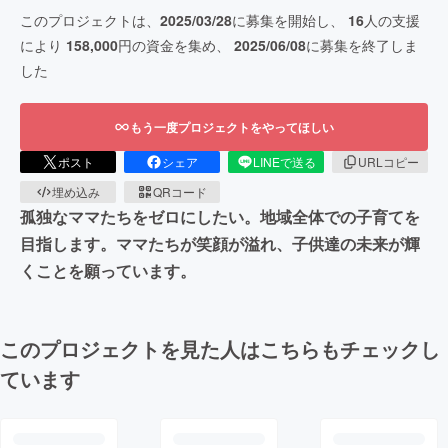
このプロジェクトは、
2025/03/28
に募集を開始し、
16
人の支援
により
158,000
円の資金を集め、
2025/06/08
に募集を終了しま
した
もう一度プロジェクトをやってほしい
ポスト
シェア
LINEで送る
URLコピー
埋め込み
QRコード
孤独なママたちをゼロにしたい。地域全体での子育てを
目指します。ママたちが笑顔が溢れ、子供達の未来が輝
くことを願っています。
このプロジェクトを見た人はこちらもチェックし
ています