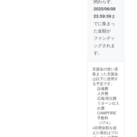
関わらず、
2025/06/08
23:59:59
ま
でに集まっ
た金額が
ファンディ
ングされま
す。
支援金の使い道
集まった支援金
は以下に使用す
る予定です。
設備費
人件費
広報/宣伝費
リターン仕入
れ費
CAMPFIRE
手数料
（17％）
※目標金額を超
えた場合はプロ