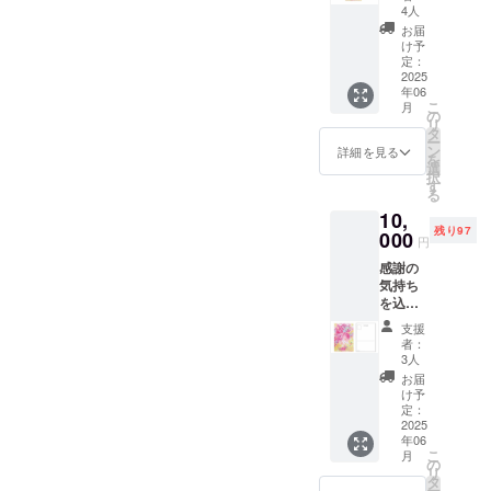
持ちを
4人
ます。5月から集団産後ケア
込め
お届
て、
のワークショップも始めま
け予
LaLuna
定：
した。ママ友の交流・情報
助産院
2025
年06
のロゴ
交換の場だけではなく気分
こ
月
のスッ
の
リ
テカー
タ
転換やリフレッシュ目的で
ー
を郵送
ン
詳細を見る
を
させて
利用してもらえればなと
選
択
いただ
す
る
思っています。 また、そ
きま
10,
す。５
れぞれのベビベビの月齢に
残り97
センチ×
000
円
８セン
合わせた育児不安や悩みの
感謝の
チ
気持ち
解消・軽減ができるように
を込め
講座や研修の参加など自己
て、La
支援
Luna助
者：
研鑽に努めていきたいと
産院の
3人
ロゴの
お届
思っています。今後とも
ポスト
け予
カード
定：
LaLuna助産院をよろしくお
を郵送
2025
年06
願いします。2025年６月30
させて
こ
月
いただ
の
リ
日 河村（下地）春奈
きま
タ
ー