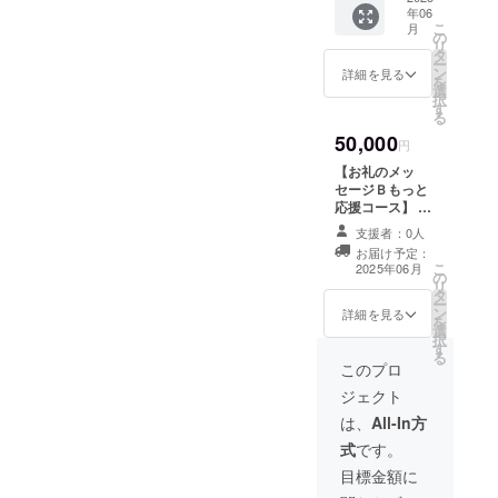
３月31
年06
いただ
日ま
こ
月
きま
の
で。
リ
す。Lサ
タ
ー
イズ
ン
詳細を見る
を
選
択
す
る
50,000
円
【お礼のメッ
セージＢもっと
応援コース】 お
気持ちだけ。 感
支援者：0人
謝の気持ちを込
お届け予定：
めて、お礼の
こ
2025年06月
の
メッセージを
リ
タ
メールでお送り
ー
ン
します。 ※3,000
詳細を見る
を
選
円【お礼のメッ
択
す
セージA応援
る
コース】のリ
このプロ
ターンと同じに
ジェクト
なります。
は、
All-In方
式
です。
目標金額に