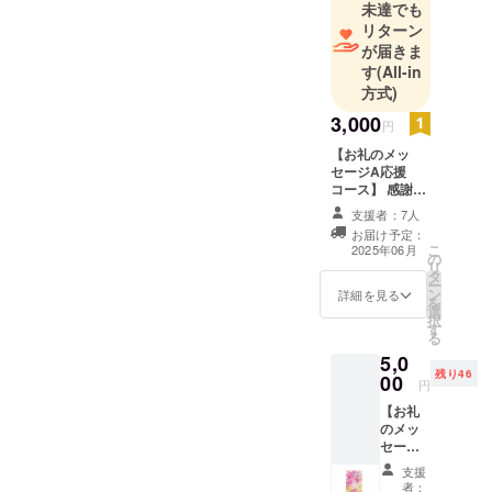
未達でも
い、恥ずかしい」「人に頼
リターン
らずに一人で育てることが
が届きま
す
(All-in
立派だ」「何か問題がない
方式)
と産後ケア使えないの？」
3,000
円
「私なんかが利用していい
【お礼のメッ
のだろうか？」そんな概念
セージA応援
コース】 感謝の
を取っ払って欲しくて産後
気持ちを込め
支援者：7人
て、お礼のメッ
ケア事業を始めました。
お届け予定：
セージをメール
こ
2025年06月
の
「産後１年未満なら誰でも
でお送りしま
リ
タ
す。 ※50,000円
ー
使っていい」「育児は人の
ン
【お礼のメッ
詳細を見る
を
選
セージＢもっと
択
力を借りて、頼って当たり
す
応援コース】の
る
リターンと同じ
前」「気分転換やリフレッ
5,0
になります。
残り46
00
シュや休息、ただのおしゃ
円
【お礼
べりでも利用してOK」ママ
のメッ
の身近な存在の助産院を目
セー
ジ】 感
支援
指していきたいと思ってい
謝の気
者：