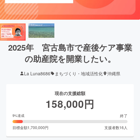
2025年 宮古島市で産後ケア事業
の助産院を開業したい。
La Luna8686
まちづくり・地域活性化
沖縄県
現在の支援総額
158,000
円
終了
9
%達成
目標金額
1,700,000
円
支援者数
16
人