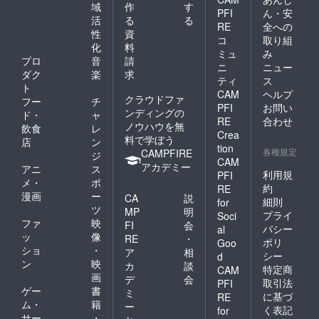
域
作
す
PFI
ん・安
活
る
る
RE
全への
性
資
コ
取り組
化
料
ミュ
み
プロ
音
請
ニ
ニュー
ダク
楽
求
ティ
ス
ト
CAM
ヘルプ
クラウドファ
フー
チ
PFI
お問い
ンディングの
ド・
ャ
RE
合わせ
ノウハウを無
飲食
レ
Crea
料で学ぼう
店
ン
tion
各種規定
CAMPFIRE
ジ
CAM
アカデミー
アニ
ス
利用規
PFI
メ・
ポ
約
RE
漫画
ー
CA
説
細則
for
ツ
MP
明
プライ
Soci
ファ
映
FI
会
バシー
al
ッ
像
RE
・
ポリ
Goo
ショ
・
ア
相
シー
d
ン
映
カ
談
特定商
CAM
画
デ
会
取引法
PFI
ゲー
書
ミ
に基づ
RE
ム・
籍
ー
く表記
for
サー
・