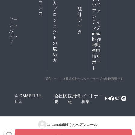
マ
方
ウド
ン
プ
統
ファ
ス
ロ
計
ン
ソー
ジ
デ
ディ
シャ
ェ
ー
ング
ル
ク
タ
mac
グッ
ト
hi-ya
ド
の
補助
広
金申
め
請サ
方
ポー
ト
「QRコード」は株式会社デンソーウェーブの登録商標です。
© CAMPFIRE,
会社概
採用情
パートナー
Inc.
要
報
募集
La Luna8686
さんへアンコール