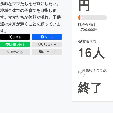
円
孤独なママたちをゼロにしたい。
まちづくり・地域活性化
地域全体での子育てを目指しま
す。ママたちが笑顔が溢れ、子供
9%
達の未来が輝くことを願っていま
目標金額は
CAMPFIRE for Social Good
CAMPFIRE Creation
1,700,000円
す。
CAMPFIREふるさと納税
machi-ya
コミュニティ
ポスト
シェア
支援者数
LINEで送る
URLコピー
16
人
埋め込み
QRコード
募集終了まで残
り
終了