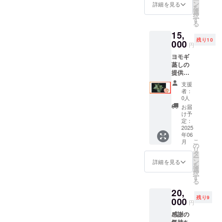
す。100
ン
詳細を見る
を
㎜×148
選
択
㎜
す
る
15,
残り10
000
円
ヨモギ
蒸しの
提供
（女性
支援
限定）
者：
【チ
0人
ケッ
お届
ト】 チ
け予
ケット
定：
を郵送
2025
年06
させて
こ
月
頂きま
の
リ
す。 ・
タ
ー
現金へ
ン
詳細を見る
を
の交換
選
択
はでき
す
る
ませ
20,
ん。お
残り9
つりは
000
円
でませ
感謝の
ん。 ・