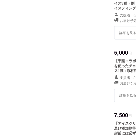
イス3種（例
イスティングガイド付き ※原材料及
のラベルに表
支援者：5
されたラベル
お届け予定
詳細を見
5,000
円
【千葉コラボアイスセット】 産
を使ったチョ
ス1種 ※原材料及び添加物等の食品表示はお届け商品のラベルに表記され
ます。 商品
支援者：2
書きをご確認
お届け予定
詳細を見
7,500
円
【アイスクリーム10個セット
及び添加物等
封前には必ず