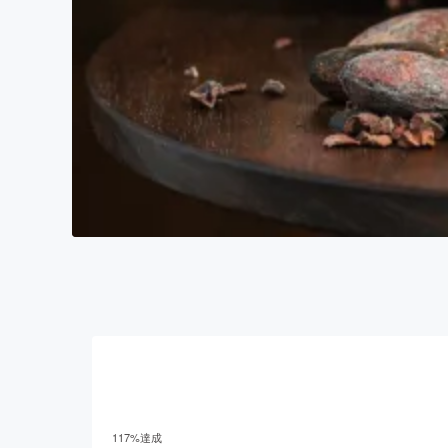
117
%達成