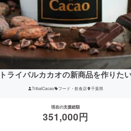
トライバルカカオの新商品を作りた
TribalCacao
フード・飲食店
千葉県
現在の支援総額
351,000
円