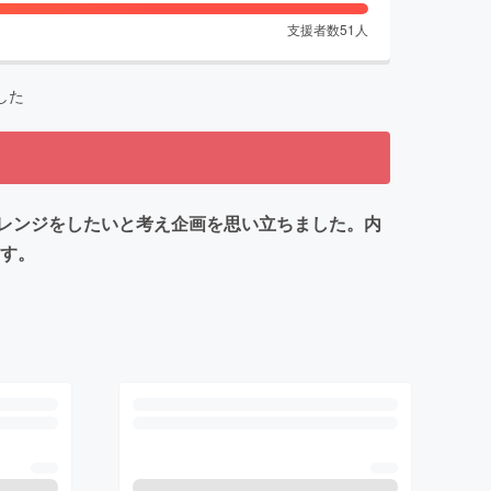
支援者数
51
人
した
レンジをしたいと考え企画を思い立ちました。内
ます。