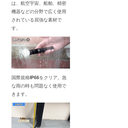
は、航空宇宙、船舶、精密
機器などの分野で広く使用
されている屈強な素材で
す。
国際規格
IP66
をクリア。急
な雨の時も問題なく使用で
きます。