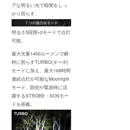
更にな
アな明るい光で暗闇をしっ
る可能
かり照らす。
性もご
ざいま
す。ご
了承く
明るさ5段階+2モードで点灯
ださ
い。 ※
可能。
発送は
日本国
内に限
最大光量1400ルーメンで瞬
らせて
頂きま
時に照らすTURBO(ターボ)
す。
【配送
モードに加え、最大168時間
予定】
配送に
連続点灯が可能なMoonlight
関して
モード、防犯や緊急時に活
は随時
活動報
躍するSTROBE・SOSモー
告にて
報告さ
ドを搭載。
せて頂
きま
す。