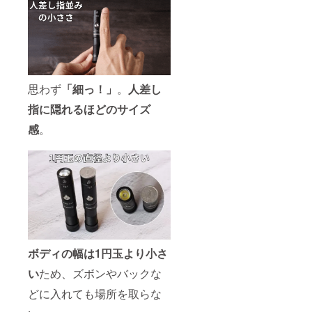
思わず
「細っ！」
。
人差し
指に隠れるほどのサイズ
感
。
ボディの幅は1円玉より小さ
い
ため、ズボンやバックな
どに入れても場所を取らな