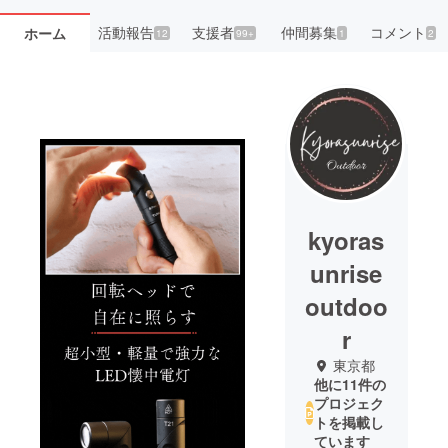
活動報告
支援者
仲間募集
コメント
ホーム
12
99+
1
2
kyoras
unrise
outdoo
r
東京都
他に11件の
プロジェク
トを掲載し
ています