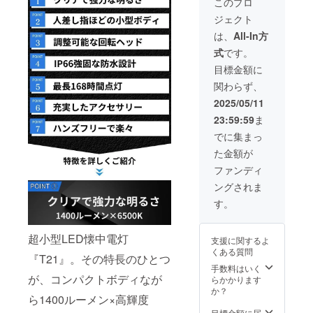
変更に
このプロ
日本国
す。
充電池
況、製
なる可
内に限
ジェクト
（搭
造工程
能性も
らせて
載）、
上の都
ござい
は、
All-In方
頂きま
USB
合等に
ます。
す。
式
です。
ケーブ
より出
※パッ
【配送
ル
荷時期
ケージ
目標金額に
予定】
（Type
が遅れ
などデ
配送に
関わらず、
A to
る場合
ザイ
関して
C）、調
があり
ン・仕
2025/05/11
は随時
節スト
ます。
様は変
活動報
23:59:59
ま
ラッ
※皆様の
更にな
告にて
プ、
支援に
る可能
でに集まっ
報告さ
ヘッド
より量
性もご
せて頂
た金額が
バン
産効率
ざいま
きま
ド、取
が向上
す。ご
ファンディ
す。
扱説明
した場
了承く
ングされま
書（付
合、一
ださ
属品も
般販売
い。 ※
す。
それぞ
価格が
発送は
れ2個ず
変更に
日本国
つ） ※
なる可
内に限
超小型LED懐中電灯
支援に関するよ
ご注文
能性も
らせて
くある質問
状況、
ござい
『T21』。その特長のひとつ
頂きま
使用部
ます。
手数料はいく
す。
材の供
が、コンパクトボディなが
※パッ
らかかります
【配送
給状
ケージ
か？
予定】
ら1400ルーメン×高輝度
況、製
などデ
配送に
造工程
ザイ
目標金額に届