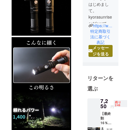
はじめまし
て。
kyorasunrise
outdoorで
https://www.instagram.com/kyorasunrise/
す。
特定商取引
法に基づく
表記
私たちのプ
メッセー
ロジェクト
ジを送る
の目的は、
趣味や暮ら
しをより快
適により楽
リターンを
しくするた
め、そして
選ぶ
なによりも
喜んでもら
7,2
残り
50
248
える商品を
円
クラウド
【最終
割
ファンディ
16％OF
ングを通し
F T21×
支援