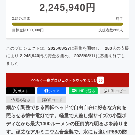
2,245,940
円
終了
2,245
%達成
目標金額
100,000
円
支援者数
283
人
このプロジェクトは、
2025/03/27
に募集を開始し、
283
人の支援
により
2,245,940
円の資金を集め、
2025/05/11
に募集を終了し
ました
もう一度プロジェクトをやってほしい
55
ポスト
シェア
LINEで送る
URLコピー
埋め込み
QRコード
細かく調整できる回転ヘッドで自由自在に好きな方向を
照らせる懐中電灯です。軽量で人差し指サイズの小型ボ
ディながら最大1400ルーメンの圧倒的な明るさを誇りま
す。頑丈なアルミニウム合金製で、水にも強いIP66の防