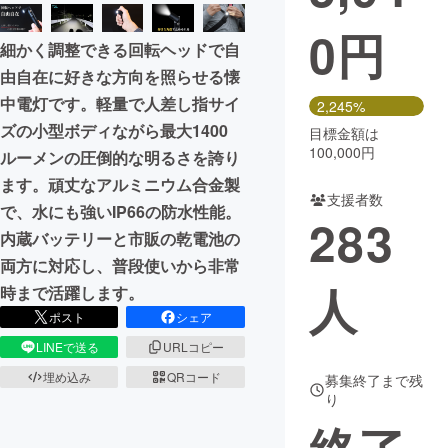
0
円
まちづくり・地域活性化
細かく調整できる回転ヘッドで自
由自在に好きな方向を照らせる懐
CAMPFIRE for Social Good
CAMPFIRE Creation
中電灯です。軽量で人差し指サイ
2,245%
CAMPFIREふるさと納税
machi-ya
コミュニティ
ズの小型ボディながら最大1400
目標金額は
100,000円
ルーメンの圧倒的な明るさを誇り
ます。頑丈なアルミニウム合金製
支援者数
で、水にも強いIP66の防水性能。
283
内蔵バッテリーと市販の乾電池の
両方に対応し、普段使いから非常
人
時まで活躍します。
ポスト
シェア
LINEで送る
URLコピー
埋め込み
QRコード
募集終了まで残
り