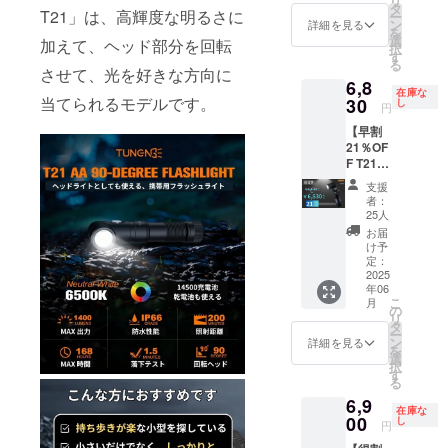
リ
本体×２
本語）
タ
T21」は、高輝度な明るさに
ー
個セッ
※ご注文
ン
詳細を見る
を
ト、
状況、
選
加えて、ヘッド部分を回転
択
14500
使用部
す
る
充電池
材の供
させて、光を好きな方向に
6,8
（搭
給状
在庫な
載）、
当てられるモデルです。
30
況、製
し
円
USB
造工程
【早割
ケーブ
上の都
21％OF
ル
合等に
F T21×
（Type
より出
１】
A to
荷時期
支援
6,830円
C）、調
が遅れ
者：
（税
節スト
る場合
25人
込・送
ラッ
があり
お届
料0円）
プ、
ます。
け予
内容：
ヘッド
定：
※皆様の
T21 懐
2025
バン
支援に
年06
中電灯
ド、取
より量
こ
月
本体×１
扱説明
の
産効率
リ
個
書（付
タ
が向上
ー
14500
属品も
ン
した場
詳細を見る
を
充電池
それぞ
選
合、一
択
（搭
れ2個ず
す
般販売
る
載）、
つ） ※
価格が
6,9
USB
ご注文
変更に
在庫な
ケーブ
00
状況、
し
なる可
円
ル
使用部
能性も