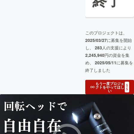
終了
このプロジェクトは、
2025/03/27
に募集を開始
し、
283
人の支援により
2,245,940
円の資金を集
め、
2025/05/11
に募集を
終了しました
もう一度プロジェ
5
クトをやってほし
5
い