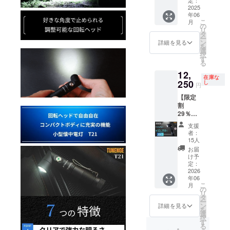
ド、取
支援に
などデ
告にて
T21 懐
2025
扱説明
より量
ザイ
報告さ
年06
中電灯
書（日
産効率
ン・仕
せて頂
こ
月
本体×１
本語）
の
が向上
様は変
きま
リ
個
※ご注文
タ
した場
更にな
す。
ー
14500
状況、
ン
合、一
詳細を見る
る可能
を
充電池
使用部
選
般販売
性もご
択
（搭
材の供
す
価格が
ざいま
る
載）、
給状
変更に
す。ご
12,
USB
況、製
なる可
了承く
在庫な
ケーブ
250
造工程
し
能性も
ださ
円
ル
上の都
ござい
い。 ※
【限定
（Type
合等に
ます。
発送は
割
A to
より出
※パッ
日本国
29％OF
C）、調
荷時期
ケージ
内に限
F】T21
節スト
が遅れ
などデ
らせて
支援
の2個
ラッ
る場合
ザイ
者：
頂きま
セット
プ、
があり
15人
ン・仕
す。
12,250
ヘッド
ます。
様は変
お届
【配送
円（税
バン
※皆様の
け予
更にな
予定】
込・送
ド、取
定：
支援に
る可能
配送に
料0円）
2026
扱説明
より量
性もご
関して
年06
内容：
書（日
産効率
ざいま
は随時
こ
月
T21 懐
本語）
の
が向上
す。ご
活動報
リ
中電灯
※ご注文
タ
した場
了承く
告にて
ー
本体×２
状況、
ン
合、一
詳細を見る
ださ
報告さ
を
個セッ
使用部
選
般販売
い。 ※
せて頂
択
ト、
材の供
す
価格が
発送は
きま
る
14500
給状