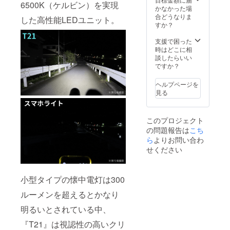
関して
6500K（ケルビン）を実現
上の都
ン・仕
かなかった場
は随時
合等に
様は変
合どうなりま
活動報
した高性能LEDユニット。
より出
更にな
すか？
告にて
荷時期
る可能
報告さ
が遅れ
性もご
支援で困った
せて頂
る場合
ざいま
時はどこに相
きま
があり
す。ご
談したらいい
す。
ます。
了承く
ですか？
※皆様の
ださ
支援に
い。 ※
ヘルプページを
より量
発送は
見る
産効率
日本国
が向上
内に限
した場
らせて
このプロジェクト
合、一
頂きま
の問題報告は
こち
般販売
す。
価格が
ら
よりお問い合わ
【配送
変更に
予定】
せください
なる可
配送に
能性も
関して
ござい
は随時
小型タイプの懐中電灯は300
ます。
活動報
※パッ
告にて
ルーメンを超えるとかなり
ケージ
報告さ
などデ
せて頂
明るいとされている中、
ザイ
きま
ン・仕
す。
『T21』は視認性の高いクリ
様は変