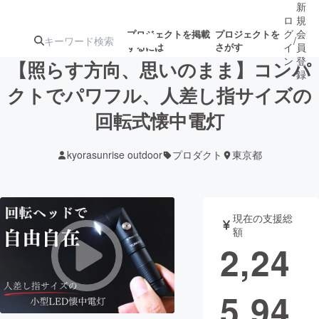
新
ロ
規
グ
会
プロジェクトを掲載
プロジェクトを
/
するには
さがす
イ
員
ン
登
【照らす方向、思いのまま】コンパ
録
クトでパワフル、人差し指サイズの
回転式懐中電灯
人気のプロ
注目のリ
注目の新着プロ
募集終了が近いプ
もうすぐ公開
ジェクト
ターン
ジェクト
ロジェクト
されます
kyorasunrise outdoor
プロダクト
東京都
アート・写真
音楽
現在の支援総
テクノロジー・ガジェット
ゲーム・サ
額
2,24
映像・映画
書籍・雑誌
5,94
ビジネス・起業
チャレンジ