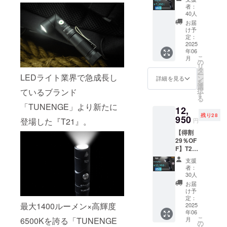
て日本の皆
１】
者：
7,250円
40人
様にお届け
（税
お届
することで
込・送
け予
料0円）
す。
定：
内容：
2025
年06
T21 懐
こ
月
これから一
中電灯
の
リ
本体×１
生懸命頑
タ
ー
LEDライト業界で急成長し
個
ン
詳細を見る
張ってまい
を
14500
選
択
ているブランド
りますので
充電池
す
る
（搭
応援の程よ
「TUNENGE」より新たに
12,
載）、
ろしくお願
残り28
USB
950
登場した『T21』。
円
ケーブ
いいたしま
【得割
ル
す。
29％OF
（Type
F】T21
A to
の2個
C）、調
支援
セット
節スト
者：
12,950
ラッ
30人
円（税
プ、
お届
込・送
ヘッド
け予
料0円）
バン
定：
最大1400ルーメン×高輝度
内容：
2025
ド、取
年06
T21 懐
扱説明
こ
月
6500Kを誇る「TUNENGE
中電灯
書（日
の