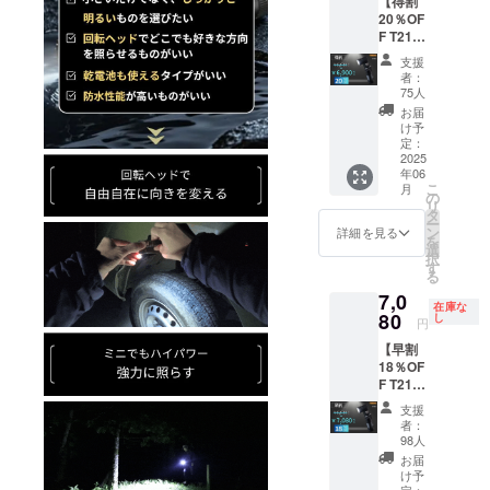
【得割
（Type
材の供
ござい
20％OF
A to
給状
ます。
F T21×
C）、調
況、製
※パッ
１】
節スト
造工程
ケージ
支援
6,900円
ラッ
上の都
などデ
者：
（税
プ、
合等に
75人
ザイ
込・送
ヘッド
より出
ン・仕
お届
料0円）
バン
荷時期
け予
様は変
内容：
ド、取
定：
が遅れ
更にな
T21 懐
2025
扱説明
る場合
る可能
年06
中電灯
書（日
があり
性もご
こ
月
本体×１
本語）
の
ます。
ざいま
リ
個
※ご注文
タ
※皆様の
す。ご
ー
14500
状況、
ン
支援に
詳細を見る
了承く
を
充電池
使用部
選
より量
ださ
択
（搭
材の供
す
産効率
い。 ※
る
載）、
給状
が向上
発送は
7,0
USB
況、製
した場
日本国
在庫な
ケーブ
80
造工程
し
合、一
内に限
円
ル
上の都
般販売
らせて
【早割
（Type
合等に
価格が
頂きま
18％OF
A to
より出
変更に
す。
F T21×
C）、調
荷時期
なる可
【配送
１】
節スト
が遅れ
能性も
予定】
支援
7,080円
ラッ
る場合
ござい
者：
配送に
（税
プ、
があり
98人
ます。
関して
込・送
ヘッド
ます。
※パッ
お届
は随時
料0円）
バン
※皆様の
け予
ケージ
活動報
内容：
定：