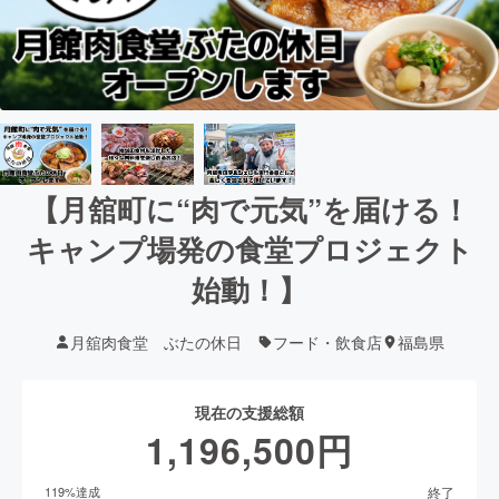
【月舘町に“肉で元気”を届ける！
キャンプ場発の食堂プロジェクト
始動！】
月舘肉食堂 ぶたの休日
フード・飲食店
福島県
現在の支援総額
1,196,500
円
終了
119
%達成