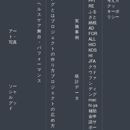
PFI
ヘ
グ
クッ
RE
ル
と
キーポ
ふる
ス
は
リシー
さと
ケ
プ
実
納税
ア
ロ
施
AD
アー
舞
ジ
事
FOR
ト・
台
ェ
例
ALL
写真
・
ク
HIO
パ
ト
KOS
フ
の
HI
ォ
作
JFA
ー
り
クラ
マ
方
ウド
ン
プ
統
ファ
ス
ロ
計
ン
ソー
ジ
デ
ディ
シャ
ェ
ー
ング
ル
ク
タ
mac
グッ
ト
hi-ya
ド
の
補助
広
金申
め
請サ
方
ポー