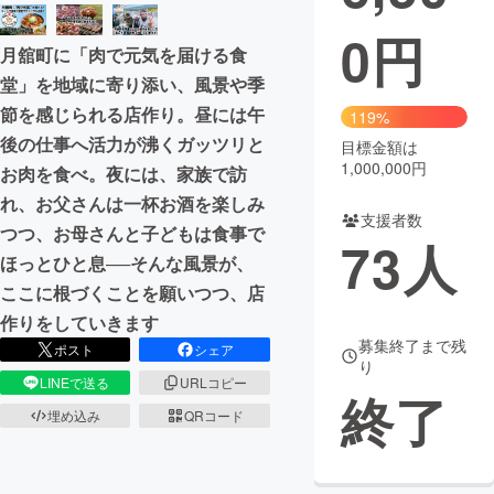
0
円
まちづくり・地域活性化
月舘町に「肉で元気を届ける食
堂」を地域に寄り添い、風景や季
CAMPFIRE for Social Good
CAMPFIRE Creation
節を感じられる店作り。昼には午
119%
CAMPFIREふるさと納税
machi-ya
コミュニティ
後の仕事へ活力が沸くガッツリと
目標金額は
1,000,000円
お肉を食べ。夜には、家族で訪
れ、お父さんは一杯お酒を楽しみ
支援者数
つつ、お母さんと子どもは食事で
73
人
ほっとひと息──そんな風景が、
ここに根づくことを願いつつ、店
作りをしていきます
募集終了まで残
ポスト
シェア
り
LINEで送る
URLコピー
終了
埋め込み
QRコード