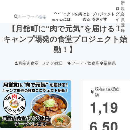
新
ロ
規
グ
会
プロジェクトを掲
はじ
プロジェクト
/
載するには
める
をさがす
イ
員
ン
登
【月舘町に“肉で元気”を届ける！
録
キャンプ場発の食堂プロジェクト始
動！】
人気のプロ
注目のリ
注目の新着プロ
募集終了が近いプ
もうすぐ公開
ジェクト
ターン
ジェクト
ロジェクト
されます
月舘肉食堂 ぶたの休日
フード・飲食店
福島県
アート・写真
音楽
現在の支援総
テクノロジー・ガジェット
ゲーム・サ
額
1,19
映像・映画
書籍・雑誌
6,50
ビジネス・起業
チャレンジ