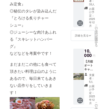
とメッ
す。
あれ
者：
み定食』
円分
と過ご
セージ
33人
ば、手
（1,000
す、特
を掲載
ぶらで
お届
◎秘伝のタレが染み込んだ
円×10
昼にはお肉
別な休
させて
け予
も気軽
枚）】
日」 そ
定：
いただ
に利用
をガッツリ
『とろける炙りチャー
地元応
2025
んな贅
きま
可能 ・
と食べて、
年12
援価
沢な
す。 地
シュー』
「ぶた
こ
月
格：
キャン
午後の仕事
の
元の
の休
リ
9,500
プスタ
◎ジューシーな肉汁あふれ
タ
方、
日」で
も元気いっ
ー
円！
イルが
ン
キャン
詳細を見る
食事が
を
ぱいで働け
る『スキレットハンバー
（500円
叶う、
選
プ好き
できる
択
お
お花見
す
の方、
る食堂に。
RVパー
る
グ』
得！）
サイト
ワン
クとし
10,
「ぶた
専用の
ちゃん
て好評
などなどを考案中です！
の休
夜にはお父
000
宿泊プ
連れの
・サイ
円
日」
ランで
方な
ト料金
さんは生
【月舘
は、福
す。 こ
ど、み
の割引
まだまだこの他にも食べて
ビールを楽
オート
島の自
こがポ
んなの
はめっ
キャン
然と人
イント
しみなが
頂きたい料理は山のように
応援が
たにな
プベー
のぬく
・お花
集ま
いの
支援
ら、お母さ
ス
もりを
あるので、毎日来てもあき
見サイ
る“つな
者：
で、こ
SAKUR
んと子ども
感じら
ト専用
5人
がりの
の機会
ない店作りをしていきま
A 宿泊
れる場
宿泊券
掲示
お届
は食事を囲
をお見
券
所。 こ
（1泊
け予
板”で
逃しな
んで笑顔を
す！
『SAK
のお食
定：
分） ・
す。 掲
く！ ご
URAサ
2025
事券
交わす――
愛犬と
載ルー
利用に
年12
イト専
は、そ
の宿泊
ル • 名
ついて
そんな何気
こ
月
用』】
ん
の
OK！
前また
・有効
リ
ないひとと
通常1泊
な“ちょ
タ
広々サ