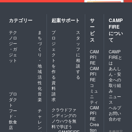
カテゴリー
起案サポート
サ
CAMP
ー
FIRE
テク
ま
プ
ス
ビ
につい
ノロ
ち
ロ
タ
ス
て
ジー
づ
ジ
ッ
・ガ
く
ェ
フ
CAM
CAMP
ジェ
り
ク
に
PFI
FIREと
ット
・
ト
相
RE
は
地
を
談
CAM
あんし
域
作
す
PFI
ん・安
活
る
る
RE
全への
性
資
コ
取り組
化
料
ミュ
み
プロ
音
請
ニ
ニュー
ダク
楽
求
ティ
ス
ト
CAM
ヘルプ
クラウドファ
フー
チ
PFI
お問い
ンディングの
ド・
ャ
RE
合わせ
ノウハウを無
飲食
レ
Crea
料で学ぼう
店
ン
tion
各種規定
CAMPFIRE