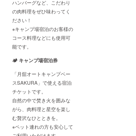
ルデン
イトも
ハンバーグなど、こだわり
うに。
入力く
日」と
＆ラブ
含まれ
ださい
合わせ
ラドー
の肉料理をぜひ味わってく
るた
・詳細
て、福
ル） •
め、
は月舘
島の魅
ださい！
ザ・福
ペット
オート
力をま
島キャ
連れに
キャン
るごと
※キャンプ場宿泊のお客様の
ンパー
も最
プベー
楽しん
ズ •ぶた
適！ お
ス
コース料理などにも使用可
でみま
の休日
食事に
SAKUR
せん
推し隊
ついて
能です。
Aの公式
か？
ご注意
・「ぶ
ホーム
・支援
たの休
ページ
時、必
🏕️ キャンプ場宿泊券
日」で
をご確
ず備考
の料理
認くだ
欄に掲
提供
さい 地
「月舘オートキャンプベー
載を希
は、最
元の方
望され
大20名
にこそ
スSAKURA」で使える宿泊
るお名
様まで
使って
前＋
となり
ほし
チケットです。
メッ
ます
い、特
セージ
（お料
自然の中で焚き火を囲みな
別な
をご記
理なし
キャン
入くだ
がら、肉料理と星空を楽し
の場合
プ体
さい ・
はそれ
験。
メッ
む贅沢なひとときを。
以上の
「ぶた
セージ
人数で
の休
※ペット連れの方も安心して
は**全
も承り
日」と
角30文
ます）
セット
ご利用いただけます。