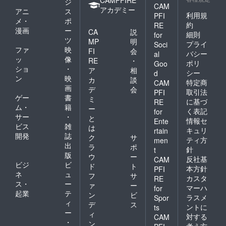
ジ
CAM
アカデミー
アニ
ス
利用規
PFI
メ・
ポ
約
RE
漫画
ー
CA
説
細則
for
ツ
MP
明
プライ
Soci
ファ
映
FI
会
バシー
al
ッ
像
RE
・
ポリ
Goo
ショ
・
ア
相
シー
d
ン
映
カ
談
特定商
CAM
画
デ
会
取引法
PFI
ゲー
書
ミ
に基づ
RE
ム・
籍
ー
く表記
for
サー
・
と
情報セ
Ente
ビス
雑
は
キュリ
rtain
開発
誌
ク
サ
ティ方
men
出
ラ
ポ
針
t
版
ウ
ー
反社基
CAM
ビジ
ビ
ド
ト
本方針
PFI
ネ
ュ
フ
サ
カスタ
RE
ス・
ー
ァ
ー
マーハ
for
起業
テ
ン
ビ
ラスメ
Spor
ィ
デ
ス
ントに
ts
ー
ィ
対する
CAM
・
ン
考え方