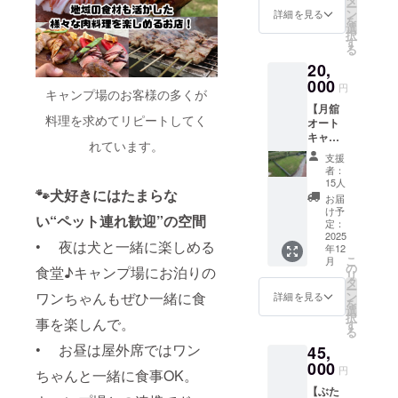
はニッ
期限：
ー
13,200
っと特
ン
イトで
詳細を見る
きが、地域
クネー
2030年
を
円 → ク
別な日
選
のんび
ム（最
12月31
の活気につ
択
ラファ
常”を応
す
り過ご
大20文
日まで
る
ン限定
ながってい
援して
せる ・
字程
・ご予
20,
価格
くださ
サイト
度） •
くような場
約時
【10,00
000
る皆さ
料金の
メッ
円
に、ク
づくりを目
キャンプ場のお客様の多くが
0円】！
んへの
割引は
セージ
ラファ
【月舘
（3,200
感謝の
指していま
めった
（全角
ンリ
料理を求めてリピートしてく
オート
円お
気持ち
にない
30文字
ターン
す。
キャン
得！）
です。
ので、
以内） •
れています。
内容を
プベー
キャン
使い方
この機
絵文字
支援
予約
ス
プ場の
いろい
会をお
者：
犬が大好き
や記号
フォー
SAKUR
一番奥
ろ ・ラ
15人
見逃し
も使用
ムにご
で、愛犬と
🐾犬好きにはたまらな
A 宿泊
にあ
ンチで
なく！
お届
可能
入力く
券『VIP
る、静
キャンプ場
もディ
け予
ご利用
（調整
ださい
い“ペット連れ歓迎”の空間
サイト
かでプ
定：
ナーで
につい
あり） •
で過ごす時
・詳細
専
2025
ライ
もOK！
て ・有
掲載順
• 夜は犬と一緒に楽しめる
は月舘
年12
間もかけが
用』】
ベート
・キャ
効期
は申込
オート
こ
月
通常1泊
感たっ
の
ンプ場
えのない
限：
食堂♪キャンプ場にお泊りの
順また
キャン
リ
27,500
ぷりの
タ
でのご
2030年
はラン
プベー
日々です。
ー
円 → ク
SAKUR
ン
ワンちゃんもぜひ一緒に食
はんに
詳細を見る
12月31
ダム配
ス
を
ラファ
Aサイ
選
も使え
日まで
置 内容
SAKUR
択
ン限定
事を楽しんで。
ト。 約
す
ます ・
・ご予
「ぶたの休
詳細 ・
Aの公式
る
価格
400㎡の
ご家族
約時
「ぶた
ホーム
日」はそん
• お昼は屋外席ではワン
45,
【20,00
広々
やご友
に、ク
の休
ページ
0円】！
000
ドッグ
な自分らし
人との
ラファ
円
日」店
をご確
ちゃんと一緒に食事OK。
（7,500
フリー
時間に
ンリ
内に設
さと、地域
認くだ
【ぶた
円お
サイト
ぴった
ターン