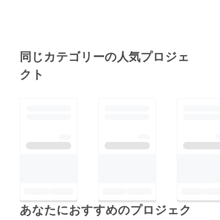
す！ちなみに写真は、
スマホから注文する②
真ん中の女性がテレビ
料理を取りに行く③食
局の「大橋アナ」で、
べ終わったら皿を下げ
左が近所の仲のいい魚
るこの3つです。是非
屋さん「まるぎん」店
同じカテゴリーの人気プロジェ
お手伝いをしてお得に
主の中山さん。そして
ランチを召し上がって
クト
右がぶたの休日の大将
下さいね！ご来店お待
こと布施です(笑)
ちしております！（席
数に限りがあるためラ
ンチ予約は受け付けな
い予定です）
あなたにおすすめのプロジェク