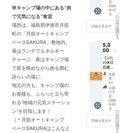
サイト
定：
も、飲食店
専
2025
🌸キャンプ場の中にある“肉
年12
用』】
などがほと
こ
月
で元気になる”食堂
通常1泊
の
んどなく、
リ
3,750円
タ
ー
場所は、福島県伊達市月舘
→ クラ
人口も減少
ン
詳細を見る
を
ファン
選
する一方の
町の「月舘オートキャンプ
択
限定価
す
る
過疎地域で
格
ベースSAKURA」敷地内。
5,0
【3,000
す。
円】！
00
昼はランチでエネルギー
円
（750円
【ぶた
そんな月舘
お
チャージ、夜はキャンプ場
の休日
得！）
町で昨年
で星を眺めながら肉を囲む
応援パ
「寝る
キャンプ場
ネル
場所だ
支援
語らいの場に、
ボード
け確保
をオープン
者：
掲載
して、
6人
させ、近隣
地元の方も、キャンプ場の
権】
あと
お届
はもちろん
（名前
は“ぶた
け予
お客様も、ふらっと立ち寄
＋メッ
の休
定：
県外のお客
セージ
2026
日”でご
れる“地域の元気ステーショ
様が集まる
年03
付き）
はん食
こ
月
あなた
場所にな
ン”を目指します！
べて、
の
リ
の応援
車に
タ
り、段々と
ー
（＊月舘オートキャンプ
の言葉
戻って
ン
詳細を見る
を
活気が出て
を、店
寝るだ
選
ベースSAKURAはこんなと
択
内に刻
け」 そ
きました。
す
る