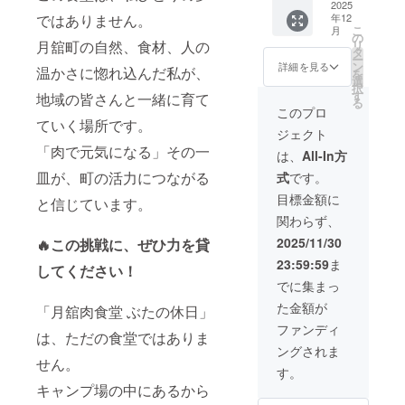
なんだかい
例（全
ループ
2025
うに生
す ログ
SAKUR
皆さん
ごした
角30文
年12
ではありません。
キャン
いな」と感
まれた
ハウス
Aサイト
と一緒
い」 そ
こ
字以
月
プに！
「ぶた
の
付きだ
専用宿
じてもらえ
に育て
んな方
リ
月舘町の自然、食材、人の
内）
月舘の
の休
タ
から、
泊券（1
ていく
にぴっ
ー
キャン
たらうれし
自然を
日」。
ン
お食事
詳細を見る
泊分）
「ぶた
温かさに惚れ込んだ私が、
たり
を
プ・自
独占し
このお
いです。
選
もお昼
・広々
の休
の、手
択
然好き
よう 月
食事券
す
寝も快
地域の皆さんと一緒に育て
400㎡の
日」。
軽で特
る
向け
舘オー
は、地
適。ご
このプロ
ドッグ
この券
別な
•「月舘
トキャ
域の“ご
ていく場所です。
家族や
フリー
が、あ
キャン
のキャ
ジェクト
ンプ
ちそう
仲間と
サイト
なたと
ププラ
ンプ、
「肉で元気になる」その一
ベース
時間”を
のグ
は、
All-In方
で、
のつな
ンで
大好き
SAKUR
応援し
ループ
ペット
がりの
す。
です」
皿が、町の活力につながる
式
です。
Aを、ま
てくだ
利用も
連れで
しるし
•「また
るごと
さる皆
大歓迎
目標金額に
も安心
になり
と信じています。
家族で
貸切で
さんへ
です
・キャ
ますよ
来ま
関わらず、
きる特
の感謝
（最大4
ンプ場
うに。
す！」
別プラ
の気持
組まで
2025/11/30
の奥に
🔥この挑戦に、ぜひ力を貸
ワン
ンで
ちで
OK）。
位置
ちゃん
23:59:59
ま
す。
す。 使
してください！
おすす
し、静
連れ向
VIPサイ
い方い
めポイ
でに集まっ
かで落
け •「う
ト・
ろいろ
ント ・
ち着い
ちの子
た金額が
SAKUR
「月舘肉食堂 ぶたの休日」
・ラン
月舘
た雰囲
もお気
Aサイ
チでも
オート
ファンディ
気 ・2
に入り
は、ただの食堂ではありま
ト・RV
ディ
キャン
組まで
の場
ングされま
サイト
ナーで
プベー
一緒に
せん。
所」
の全て
もOK！
ス
す。
利用可
•「犬連
を1泊分
・キャ
SAKUR
能で、
キャンプ場の中にあるから
れキャ
ご利用
ンプ場
AのVIP
グルー