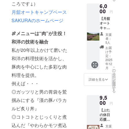
みま
んな気
ころです↓）
6,0
す！
軽な
その敷地内
「ぶた
00
キャン
月舘オートキャンプベース
円
の休日
プスタ
で、今回は
【月舘
を応援
SAKURAのホームページ
イルが
昼も夜も肉
オート
した
叶う、
キャン
い」 そ
料理で人の
車中泊
プベー
🍖メニューは“肉”が主役！
んな気
専用の
支援
心と身体を
ス
持ち
RVサイ
者：
和洋の技術を融合
元気にでき
SAKUR
を、店
トで
5人
A宿泊券
内の応
す。 こ
る食堂「ぶ
お届
私が20年以上かけて磨いた
『お花
援パネ
こがポ
け予
たの休日」
見サイ
ルに刻
定：
イント
和洋の料理技術を活かし、
ト専
2025
をスタート
みませ
・月舘
年12
用』】
んか？
オート
豚肉を中心にした多彩な肉
させること
こ
月
通常1泊
店内に
の
キャン
リ
にしまし
7,700円
料理を提供。
設置す
タ
プベー
ー
→ クラ
る応援
た。
ン
ス
詳細を見る
を
例えば・・・
ファン
パネル
選
SAKUR
択
限定価
ボード
す
AのRV
る
◎ガッツリと男の胃袋を鷲
この食堂で
格
に、あ
パーク
9,5
【6,000
なたの
専用宿
は、地元住
掴みにする『漢の豚バラカ
円】！
00
お名前
泊券（1
円
民の方達に
（1,700
（また
泊分）
ルビ炙り丼』
【ぶた
円お
訪れていた
はニッ
・車中
の休日
得！）
クネー
◎コトコトとじっくりと煮
泊OK！
だきたいと
応援お
「春に
ム）と
寝る場
考えていま
食事券
込んだ『やわらかモツ煮込
は桜の
ひとこ
所だけ
支援
10,000
下で犬