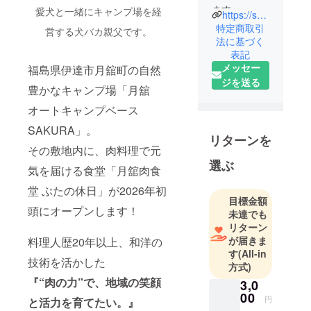
ます。
愛犬と一緒にキャンプ場を経
https://sakura-camp.com/
東京・赤坂
特定商取引
営する犬バカ親父です。
で「さかな
法に基づく
表記
や大将」と
メッセー
福島県伊達市月舘町の自然
いう小さな
ジを送る
居酒屋を営
豊かなキャンプ場「月舘
みながら、
オートキャンプベース
福島・月舘
SAKURA」。
町ではキャ
リターンを
ンプ場を経
その敷地内に、肉料理で元
営する料理
選ぶ
気を届ける食堂「月舘肉食
人です。
堂 ぶたの休日」が2026年初
目標金額
和食・洋食
頭にオープンします！
未達でも
ともに経験
リターン
を積み、料
が届きま
料理人歴20年以上、和洋の
す
(All-in
理の道を歩
技術を活かした
方式)
んで20年以
『“肉の力”で、地域の笑顔
3,0
上が経ちま
00
した。
円
と活力を育てたい。』