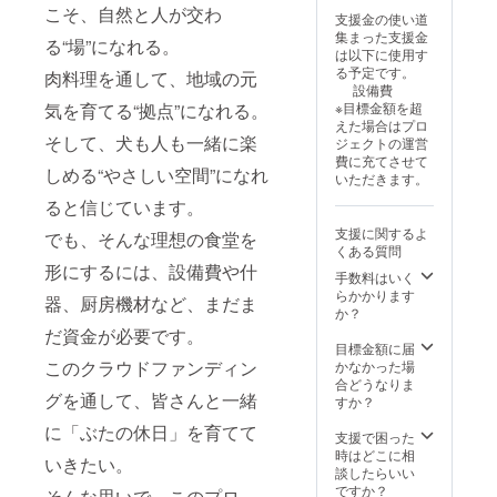
ンプ、
いただ
でのご
サイト
こそ、自然と人が交わ
プキャ
支援金の使い道
ここが
けま
はんに
専用宿
ンプに
集まった支援金
一
す。 オ
る“場”になれる。
も使え
泊券 ・
も◎ ・
は以下に使用す
番！」
フ会、
ます ・
広々
サイト
る予定です。
•「また
肉料理を通して、地域の元
グルー
ご家族
ドッグ
料金の
設備費
ワン友
プキャ
やご友
フリー
割引は
※目標金額を超
気を育てる“拠点”になれる。
と来ま
ンプ、
人との
サイト
めった
えた場合はプロ
す」 地
ワン
時間に
で、愛
にない
そして、犬も人も一緒に楽
ジェクトの運営
元応
ちゃん
ぴった
犬との
ので、
費に充てさせて
援・地
仲間と
り ・お
びのび
しめる“やさしい空間”になれ
この機
いただきます。
域愛向
の集ま
釣りは
過ごせ
会をお
け •「ぶ
りな
出ませ
ると信じています。
ます ・
見逃し
たの休
ど、自
んの
ログハ
なく！
支援に関するよ
日、応
でも、そんな理想の食堂を
由な使
で、
ウス付
ご利用
くある質問
援して
い方で
ちょっ
きで、
につい
いま
形にするには、設備費や什
楽しめ
と贅沢
手数料はいく
雨の日
て ・有
す！」 •
ます！
にどう
らかかります
でも安
効期
器、厨房機材など、まだま
「地域
貸切内
ぞ♪ お
か？
心＆快
限：
の笑顔
容 ・
届けに
適 ・グ
2030年
だ資金が必要です。
が集ま
キャン
ついて
目標金額に届
ループ
12月31
る場所
プ場全
・お食
このクラウドファンディン
かなかった場
利用に
日まで
に」
体（VIP
事券は
合どうなりま
もぴっ
・ご予
ちょっ
サイ
グを通して、皆さんと一緒
郵送で
すか？
たり
約時
とユ
ト・
お届け
（最大4
に、ク
ニー
に「ぶたの休日」を育てて
SAKUR
しま
支援で困った
組ま
ラファ
ク・遊
Aサイ
す。ご
時はどこに相
で） ・
ンリ
いきたい。
び心あ
ト・RV
住所の
談したらいい
サイト
ターン
り •
サイ
ご入力
ですか？
料金の
内容を
そんな思いで、このプロ