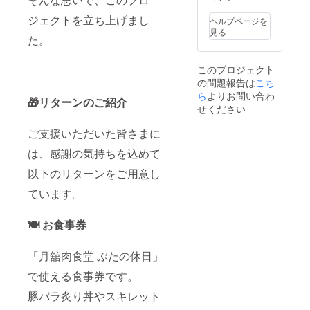
「ぶた
ト）を1
をお願
割引は
予約
の休日
泊貸切
いしま
めった
ジェクトを立ち上げまし
フォー
ヘルプページを
で心の
・通常
す ・有
にない
ムにご
見る
休日
価格：
た。
効期
ので、
入力く
も」 •
79,200
限：
この機
ださい
「キャ
円 → ク
2030年
会をお
・詳細
ンプと
このプロジェクト
ラファ
12月31
見逃し
は月舘
ごは
の問題報告は
ン限定
こち
日まで
なく！
オート
ん、最
価格
「ぶた
ら
よりお問い合わ
ご利用
キャン
🎁リターンのご紹介
高で
【70,00
の休
につい
せください
プベー
す！」 •
0円】
日」
て ・有
ス
「この
・最大
は、地
効期
SAKUR
ご支援いただいた皆さまに
場所、
収容目
元の“食
限：
Aの公式
ずっと
安：4組
の灯
2030年
は、感謝の気持ちを込めて
ホーム
続いて
（VIPサ
り”とし
12月31
ページ
ほし
イト）
て、み
以下のリターンをご用意し
日まで
をご確
い」 名
＋2組
んなで
・1泊分
認くだ
前・
ています。
（SAK
育てて
の料金
さい 自
ニック
URAサ
いく場
です ・
然の中
ネーム
イト）
所。 こ
ご予約
で、
例 • 佐
🍽️ お食事券
＋車中
のお食
時に、
ゆった
藤ファ
泊エリ
事券
クラ
りとし
ミリー
ア4台
が、あ
ファン
た時間
「月舘肉食堂 ぶたの休日」
（福島
（RVサ
なたの
リター
を過ご
市） •
イト）
応援の
ン内容
したい
で使える食事券です。
ラブ＆
・ドッ
しるし
を予約
方へ。
モモ
グフ
になり
豚バラ炙り丼やスキレット
フォー
「ぶた
（ゴー
リーサ
ますよ
ムにご
の休