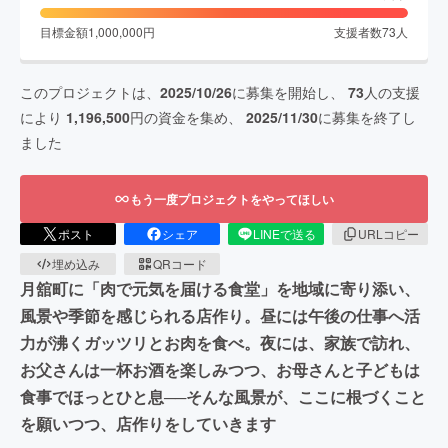
目標金額
1,000,000
円
支援者数
73
人
このプロジェクトは、
2025/10/26
に募集を開始し、
73
人の支援
により
1,196,500
円の資金を集め、
2025/11/30
に募集を終了し
ました
もう一度プロジェクトをやってほしい
ポスト
シェア
LINEで送る
URLコピー
埋め込み
QRコード
月舘町に「肉で元気を届ける食堂」を地域に寄り添い、
風景や季節を感じられる店作り。昼には午後の仕事へ活
力が沸くガッツリとお肉を食べ。夜には、家族で訪れ、
お父さんは一杯お酒を楽しみつつ、お母さんと子どもは
食事でほっとひと息──そんな風景が、ここに根づくこと
を願いつつ、店作りをしていきます