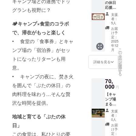
キャンプ場との連携でドッ
置する
さい
の休日
への恩返し
得！）
で、愛
り ・お
内容を
応援パ
「ちょ
応援お
地元の
犬との
釣りは
を込めた挑
グランも視野に？
予約
ネル
っと気
食事券
自然を
びのび
出ませ
フォー
支援
ボード
分転換
戦でもあり
50,000
満喫で
過ごせ
んの
者：
ムにご
に、名
した
円分
きる、
ます。
🏕️キャンプ×食堂のコラボ
る贅沢
5人
で、
入力く
前＋
い」
（1,000
月舘の
な空間
ちょっ
お届
ださい
メッ
「地元
円×50
で、滞在がもっと楽しく
人気
です。
け予
と贅沢
・詳細
セージ
で気軽
過疎と呼ば
枚）】
No.1
定：
2組まで
にどう
は「月
を掲載
にキャ
• 食堂の「食事券」とキャ
地元応
2025
キャン
一緒に
れるこの町
ぞ♪ お
舘オー
・掲載
ンプ気
年12
援価
プサイ
利用で
届けに
トキャ
サイズ
で、“食”を通
ンプ場の「宿泊券」がセッ
こ
分を味
月
格：
トが、
の
きるの
ついて
ンプ
は名刺
リ
わいた
45,000
じて人が集
今だけ
タ
で、ご
・お食
トになったリターンも用
ベース
程度
ー
い」 そ
円！
特別価
ン
家族や
詳細を見る
事券は
まり、心が
SAKUR
（印刷
を
んな方
（5,000
格で登
選
ご友人
意。
郵送で
A」の公
形式）
択
にぴっ
つながる風
円もお
場！ 広
す
との
お届け
式ホー
・ワン
る
たり
得！）
• キャンプの夜に、焚き火
さなん
景を育てて
キャン
しま
ムペー
ちゃん
の、手
70,
「近く
と800㎡
プにも
す。ご
ジをご
いきたいと
の名前
軽で快
を囲んで「ぶたの休日」の
に外食
000
の超特
ぴった
住所の
円
確認く
もOK ・
適な車
思っていま
できる
大ドッ
り！ お
ご入力
ださい
掲出完
肉料理を味わう…そんな贅
中泊プ
【キャ
場所が
グフ
すすめ
す。このプ
をお願
「ちょ
了後、
ランで
ンプ場
ないか
リーサ
ポイン
いしま
っと気
沢な時間を提供。
設置写
ロジェクト
す
まるご
らこ
イト
ト ・月
す ・有
分転換
真を
と貸切
そ、こ
を通じて、
で、ワ
舘オー
効期
支援
した
メール
プラン
こがあ
ンちゃ
トキャ
者：
地域と育てる「ぶたの休
限：
ひとりでも
い」
でお届
（1
る。」
んも思
0人
ンプ
2030年
「犬と
けしま
多くの方に
泊）】
そんな
いっき
日」
ベース
お届
12月31
一緒に
す メッ
オフ
声に応
り走り
け予
「月舘って
SAKUR
日まで
自然の
セージ
会・グ
この食堂は、私ひとりの夢
えるよ
定：
回れま
Aの
地元の
中で過