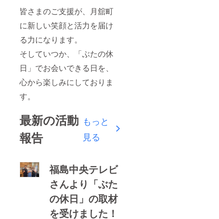
ンプ場
と店舗
になる
皆さまのご支援が、月舘町
での食
場合も
事、ど
に新しい笑顔と活力を届け
あり）
ちらも
・有効
組み合
る力になります。
期限：
わせ可
掲出は
能です
そしていつか、「ぶたの休
2026年
ご利用
春以降
につい
日」でお会いできる日を、
順次開
て ・有
始、掲
心から楽しみにしておりま
効期
出期間
限：
はお店
す。
2030年
の存続
12月31
する限
日まで
最新の活動
り飾ら
もっと
・ご予
せて頂
約時
報告
きま
見る
に、ク
す。
ラファ
「ぶた
ンリ
の休日
ターン
は、み
福島中央テレビ
内容を
んなで
予約
育てる
さんより「ぶた
フォー
場
ムにご
の休日」の取材
所。」
入力く
あなた
ださい
を受けました！
の応援
・詳細