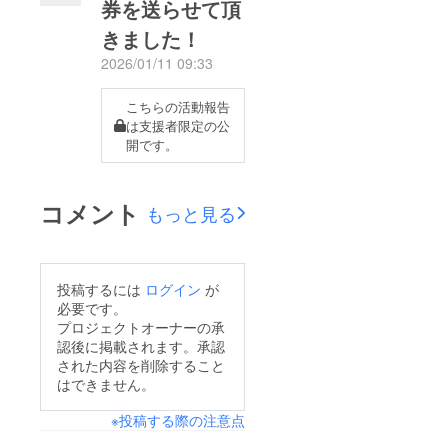
さいませ。『ゴジてれ
券を送らせて頂
平日のみのオープンで
Chu！生放送』記事の
きました！
す♪なので毎週「水木
上の方が動画になって
金」の3日間がランチ
2026/01/11 09:33
おりますので、そちら
営業ですので、ご来店
でご視聴頂けます。テ
こちらの活動報告
の際はお気をつけてく
レビ放送後には、車で
は支援者限定の公
ださい。営業時間は
開です。
30分かけて市内からも
11：30〜14：00（ラ
お客様が来てれたり、
ストオーダー）です。
町中でワンズと散歩し
コメント
もっと見る
最初は30食限定で営業
ていても「テレビ見た
しますので、売り切れ
よ～今度行くね！」と
の際にはご了承下さい
話しかけられます。
ませ。メニューは画像
投稿するには
ログイン
が
徐々にリピーターさん
必要です。
をご覧くださいませ。
も増えてきていますの
プロジェクトオーナーの承
1人で営業しますの
認後に掲載されます。承認
で、これからも気を抜
で、簡単なお手伝いを
された内容を削除すること
かずに満足度の高い
はできません。
してくれたお客様は
「肉食堂」になるよう
100円引きになりま
※投稿する際の注意点
に精進してまいりま
す！お手伝い内容は①