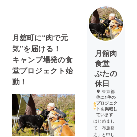
月舘町に“肉で元
気”を届ける！
月舘肉
キャンプ場発の食
食堂
堂プロジェクト始
ぶたの
動！
休日
東京都
他に1件の
プロジェク
トを掲載し
ています
はじめまし
て「布施裕
之」と申し