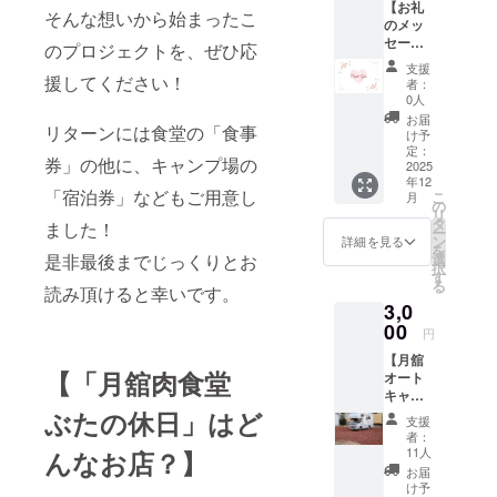
【お礼
そんな想いから始まったこ
のメッ
現在は東京
セー
のプロジェクトを、ぜひ応
と福島を行
ジ】 感
支援
謝の気
き来する二
援してください！
者：
持ちを
0人
拠点生活を
込め
お届
送りなが
リターンには食堂の「食事
て、お
け予
礼の
定：
ら、地元マ
券」の他に、キャンプ場の
メッ
2025
ルシェへの
年12
セージ
「宿泊券」などもご用意し
こ
月
参加や農家
をお送
の
リ
りしま
タ
さんのお手
ました！
ー
す。
ン
詳細を見る
伝いなど、
を
是非最後までじっくりとお
選
択
地域との関
す
る
読み頂けると幸いです。
わりを日々
3,0
深めていま
00
円
す。
【月舘
【「月舘肉食堂
オート
キャン
月舘町は、
プベー
ぶたの休日」はど
豊かな自然
支援
ス
者：
と人のあた
SAKUR
11人
んなお店？】
A 宿泊
たかさに恵
お届
券『RV
け予
まれながら