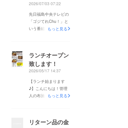
が、こ
は月舘
2026/07/03 07:22
れから
オート
の物語
キャン
先日福島中央テレビの
の一部
プベー
になり
ス
「ゴジてれChu！」と
ま
SAKUR
す。！
いう番組内で生放送に
もっと見る
Aの公式
ホーム
て取材を受けました！
ページ
何度かお店などの取材
をご確
認くだ
でテレビに出たことは
さい
ランチオープン
「今日
あったのですが、生放
は、ぼ
致します！
送は初だったので緊張
くらだ
けの
2026/05/17 14:37
の度合いが違いまし
キャン
た・・・。福島県内の
プ
【ランチ始まります
場。」
みの放送でしたが、
♪】こんにちは！管理
そんな
ネット記事にもしても
特別な1
人の布施です！いよい
もっと見る
日を、
らい、そちらで動画で
仲間と
よ「月舘肉食堂ぶたの
も見れるようになって
一緒に
休日」のランチがオー
過ごし
おりますので、お時間
てみま
プンします！！5月20
リターン品の金
せん
ある方は是非ご視聴下
日（水）より、まずは
か？