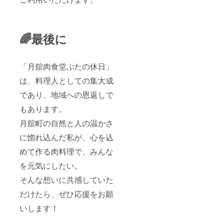
字以内
（コー
で、福
（また
スでは
島の自
は半角
なく
然と食
60文字
BBQや
をまる
以内）
飲み放
🌈最後に
ごと楽
でご記
題など
しんで
入くだ
の対応
みませ
さい ・
も致し
んか？
掲載内
「月舘肉食堂ぶたの休日」
ます。
容は事
金額は
前にご
は、料理人としての集大成
応相談
確認の
です）
であり、地域への恩返しで
うえ、
・事前
運営側
予約制
もあります。
で最終
となり
調整さ
ますの
月舘町の自然と人の温かさ
せてい
で、人
ただく
数とメ
に惚れ込んだ私が、心を込
ことが
ニュー
ありま
めて作る肉料理で、みんな
のご相
す ・掲
談はお
を元気にしたい。
出場所
早めに
は店内
お願い
そんな想いに共感していた
の壁面
いたし
を予定
ます ・
だけたら、ぜひ応援をお願
してい
キャン
ます
プ場で
いします！
（キャ
の食事