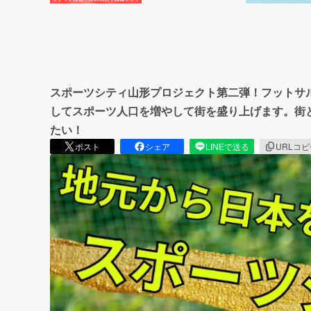
スポーツシティ山形プロジェクト第二弾！フットサ
してスポーツ人口を増やして街を盛り上げます。街
たい！
ポスト
シェア
LINEで送る
URLコ