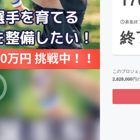
募集終
CAMPFIRE for Social Good
CAMPFIRE Creation
終
CAMPFIREふるさと納税
machi-ya
コミュニティ
このプロジェ
2,828,000
円