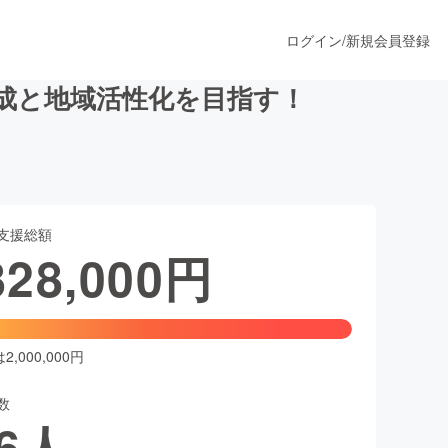
ログイン
/
新規会員登録
成と地域活性化を目指す！
うすぐ公開されます
支援総額
プロダクト
828,000
円
ファッション
スポーツ
,000,000円
数
ア
ソーシャルグッド
6
人