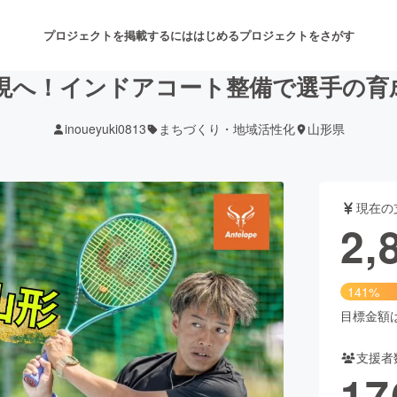
プロジェクトを掲載するには
はじめる
プロジェクトをさがす
現へ！インドアコート整備で選手の育
inoueyuki0813
まちづくり・地域活性化
山形県
注目のリターン
注目の新着プロジェクト
募集終了が近いプロジェクト
も
現在の
音楽
舞台・パフォーマンス
2,
ゲーム・サービス開発
フード・飲食店
141%
書籍・雑誌出版
アニメ・漫画
目標金額は2
支援者
チャレンジ
ビューティー・ヘルスケ
17