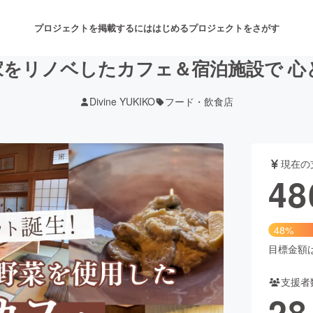
プロジェクトを掲載するには
はじめる
プロジェクトをさがす
家をリノベしたカフェ＆宿泊施設で 心
Divine YUKIKO
フード・飲食店
注目のリターン
注目の新着プロジェクト
募集終了が近いプロジェクト
も
現在の
音楽
舞台・パフォーマンス
48
ゲーム・サービス開発
フード・飲食店
48%
書籍・雑誌出版
アニメ・漫画
目標金額は1
支援者
チャレンジ
ビューティー・ヘルスケ
28