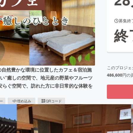
募集終
CAMPFIRE for Social Good
CAMPFIRE Creation
終
CAMPFIREふるさと納税
machi-ya
コミュニティ
このプロジェ
城県石岡市の自然豊かな環境に位置したカフェ＆宿泊施
486,600
円の
い”癒しの空間で、地元産の野菜やフルーツ
安らぐ空間で、訪れた方に非日常的な体験を
ピー
埋め込み
QRコード