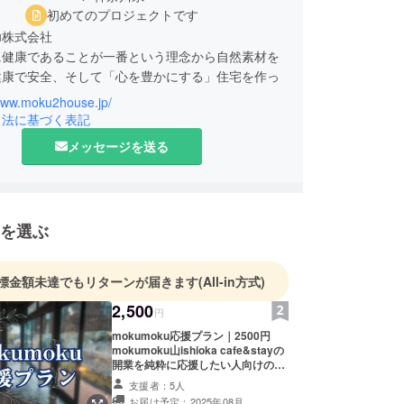
初めてのプロジェクトです
ku株式会社
に健康であることが一番という理念から自然素材を
健康で安全、そして「心を豊かにする」住宅を作っ
。
/www.moku2house.jp/
引法に基づく表記
メッセージを送る
を選ぶ
標金額未達でもリターンが届きます
(All-in方式)
2,500
円
mokumoku応援プラン｜2500円
mokumoku山ishioka cafe&stayの
開業を純粋に応援したい人向けのリ
ターンです。 オーナー櫻井より、プ
支援者：5人
ロジェクトへの感謝の気持ちを込め
お届け予定：2025年08月