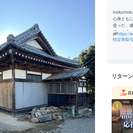
mokumo
心身とも
使った、
ています
https:/
特定商取
リターン
目