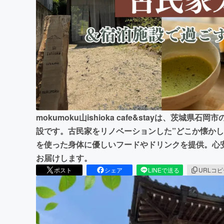
まちづくり・地域活性化
mokumoku山ishioka cafe&stayは、茨
設です。古民家をリノベーションした”どこか懐かし
を使った身体に優しいフードやドリンクを提供。心
お届けします。
ポスト
シェア
LINEで送る
URLコ