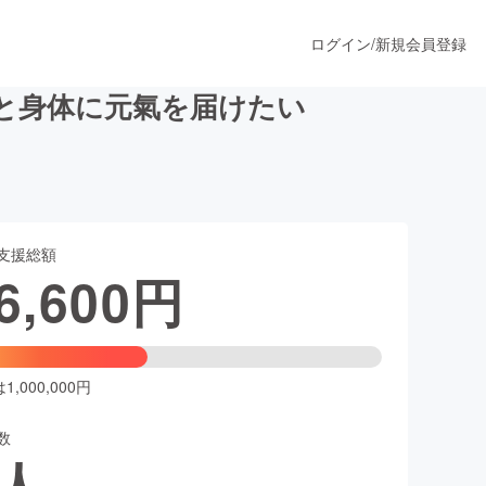
ログイン
/
新規会員登録
と身体に元氣を届けたい
うすぐ公開されます
支援総額
プロダクト
6,600
円
ファッション
スポーツ
,000,000円
数
ア
ソーシャルグッド
人