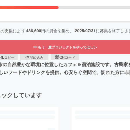
人の支援により
486,600
円の資金を集め、
2025/07/31
に募集を終了しま
もう一度プロジェクトをやってほしい
RLコピー
埋め込み
QRコード
は、茨城県石岡市の自然豊かな環境に位置したカフェ＆宿泊施設です。
しいフードやドリンクを提供。心安らぐ空間で、訪れた方に非
ェックしています