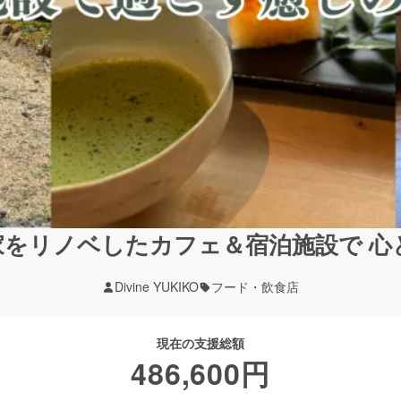
家をリノベしたカフェ＆宿泊施設で 心
Divine YUKIKO
フード・飲食店
現在の支援総額
486,600
円