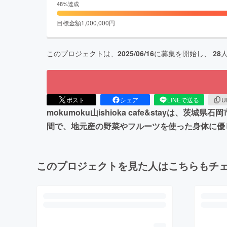
48
%達成
目標金額
1,000,000
円
このプロジェクトは、
2025/06/16
に募集を開始し、
28
ポスト
シェア
LINEで送る
U
mokumoku山ishioka cafe&stay
間で、地元産の野菜やフルーツを使った身体に優
このプロジェクトを見た人はこちらもチ