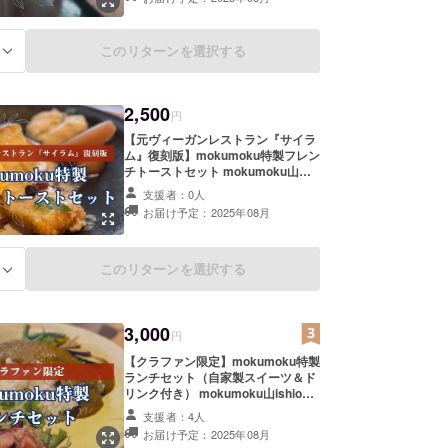
た【お礼のメール】をお届けしま
す。 《金額》2,500円 《お届け予定
日》8月中 〈内容〉 ・オーナー櫻井
このリターンを選択する
る
からのお礼のメール ・シンプルな支
援をしたい人向けのリターンです ※
上乗せ支援も大歓迎です ※ 複数支援
の場合もお送りするメールは1つと
2,500
円
させていただきます
【元ヴィーガンレストラン『サイラ
ム』復刻版】mokumoku特製フレン
チトーストセット mokumoku山
ishioka cafe&stayで、懐かしい味
支援者：0人
と新しい感動が融合した特別なフレ
お届け予定：2025年08月
ンチトーストを体験しませんか？こ
のリターンは、オーナー櫻井が以前
手掛けていたヴィーガンレストラン
『サイラム』で大人気だったメ
このリターンを選択する
る
ニューの復刻版です。 今回は、地元
の酪農家「石岡鈴木牧場ヨーグルト
チーズ工房」の新鮮な牛乳と卵を贅
3,000
沢に使用し、さらに美味しくバー
円
ジョンアップ！全粒粉の食パンを
【クラファン限定】mokumoku特製
じっくり漬け込み、丁寧に焼き上げ
ランチセット（自家製スイーツ＆ド
たmokumoku特製フレンチトースト
リンク付き） mokumoku山ishioka
は、一口食べれば忘れられない感動
cafe&stayで、心と身体が喜ぶ特製
が広がります。 クラウドファンディ
支援者：4人
ランチをお楽しみください。このリ
ング限定特典として、フレンチトー
お届け予定：2025年08月
ターンは、通常メニューにはないク
ストにぴったりのお好きなドリンク