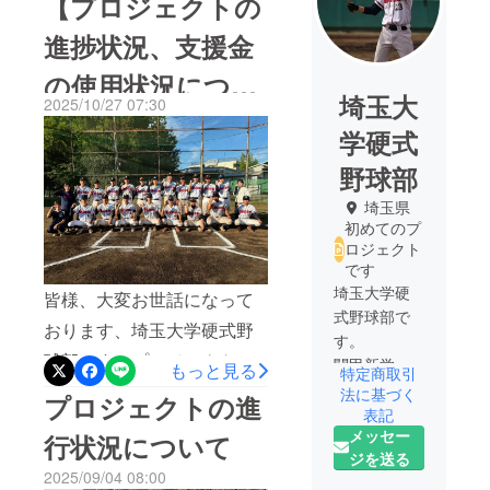
【プロジェクトの
進捗状況、支援金
の使用状況につい
埼玉大
2025/10/27 07:30
て】
学硬式
野球部
埼玉県
初めてのプ
ロジェクト
です
埼玉大学硬
皆様、大変お世話になって
式野球部で
おります、埼玉大学硬式野
す。
球部です。プロジェクトの
関甲新学生
もっと見る
特定商取引
野球連盟2部
進捗状況と支援金の使用状
法に基づく
プロジェクトの進
東地区に所
表記
況について報告させていた
メッセー
属していま
行状況について
だきます。また、予定より
ジを送る
す。
2025/09/04 08:00
も大幅に遅れてしまいまし