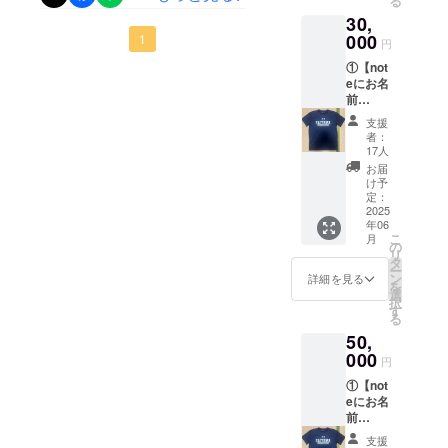
る
またnoteが続く
きました。今回、埼玉大学
残りは次の目標に向けての
30,
限り、掲載をさ
や学生支援課様をはじめ、
硬式野球部がクラウドファ
000
1
せていただきま
円
貯蓄として、手をつけずに
多くの皆様方のお力で目標
す。 ②【選手
ンディングに挑戦するのは
①【not
カード入り感謝
残させていただきます。
に大きく近づけておりま
eにお名
の手紙】を送ら
初の試みということもあり
前
せていただきま
す。本当にありがとうござ
（ニッ
す。カード、お
まして、滞りなく運営を行
支援
クネー
手紙ともにご指
者：
います。⬇学生支援課様か
ム）を
うことはできませんでした
17人
名いただけます
掲載】
らの支援もありまして、皆
ので、ご希望の
お届
が、目標金額を超えるご支
させて
け予
部員がいらっ
様からいただきました支援
いただ
定：
しゃいました
援をいただけましたのは支
きま
2025
ら、備考欄に記
金は以下のように使わせて
年06
す。ご
入をお願いいた
援者の皆様からのご助力を
こ
月
希望の
の
します。 ※選手
いただくことに決定いたし
リ
お名前
はじめ、本プロジェクトを
タ
カードは選手の
ー
または
ました。・東北遠征費（8月
ン
詳細を見る
写真を用いた手
を
snsで広めてくださった協力
ニック
選
作りになりま
択
9〜10日で行く遠征で
ネーム
す
す。丁寧に作ら
者の皆様のお力に他なりま
る
を備考
せていただきま
す。）・除草剤やグラウン
50,
欄にご
す。
せん。皆様方に深く感謝申
記入を
000
ドの土等のグラウンド整備
円
お願い
し上げます。支援金の使い
①【not
いたし
費・リターン費・ボール等
eにお名
道やリターンの準備、発送
ます。
前
の備品購入残りのお金は次
※文字で
状況に関しましてはこの
（ニッ
のみの
支援
なる目標の貯蓄にさせてい