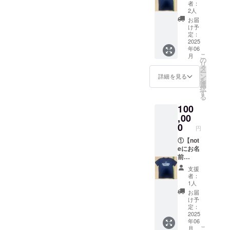
クネー
掲載に
者：
「活動報告」に随時記載し
ム）を
なりま
2人
ただきます。〈リターンに
掲載】
す。ま
ていきますので、ご確認を
お届
させて
たnote
け予
ついて〉埼玉大学硬式野球
いただ
お願いいたします。プロ
が続く
定：
きま
2025
部Tシャツの納品が遅れてお
限り、
ジェクトの完遂に向けて全
年06
す。ご
掲載を
こ
月
り、8月中に到着予定とのた
希望の
させて
の
力で努めてまいります。最
リ
お名前
いただ
タ
め、リターンは8月末までに
ー
または
きま
ン
詳細を見る
後までよろしくお願いいた
を
ニック
す。
選
皆様にお届けできればと考
択
ネーム
します。
②【選
す
る
を備考
えております。当初の予定
手カー
100
欄にご
ド入り
よりも遅くなってしまい申
記入い
,00
感謝の
ただき
手紙】
0
し訳ありません。また、選
円
たいで
を送ら
す。 ※
①【not
せてい
手カードは外注させていた
文字で
eにお名
ただき
のみの
前
だくことにいたしました。
ます。
掲載に
（ニッ
カー
支援
こちらの方もよろしくお願
なりま
クネー
ド、お
者：
す。ま
ム）を
手紙と
1人
いいたします。
たnote
掲載】
もにご
お届
が続く
させて
指名い
け予
限り、
いただ
ただけ
定：
掲載を
きま
2025
ますの
年06
させて
す。ご
で、ご
こ
月