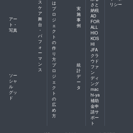
ス
は
リシー
さと
ケ
プ
実
納税
ア
ロ
施
AD
アー
舞
ジ
事
FOR
ト・
台
ェ
例
ALL
写真
・
ク
HIO
パ
ト
KOS
フ
の
HI
ォ
作
JFA
ー
り
クラ
マ
方
ウド
ン
プ
統
ファ
ス
ロ
計
ン
ソー
ジ
デ
ディ
シャ
ェ
ー
ング
ル
ク
タ
mac
グッ
ト
hi-ya
ド
の
補助
広
金申
め
請サ
方
ポー
ト