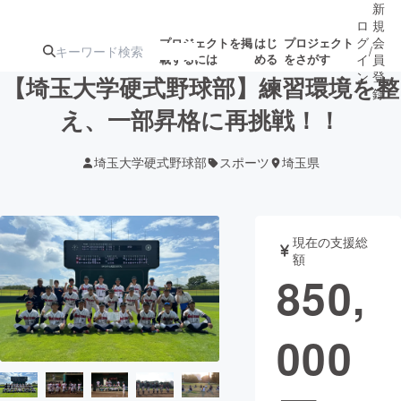
新
ロ
規
グ
会
プロジェクトを掲
はじ
プロジェクト
/
載するには
める
をさがす
イ
員
ン
登
【埼玉大学硬式野球部】練習環境を整
録
え、一部昇格に再挑戦！！
人気のプロ
注目のリ
注目の新着プロ
募集終了が近いプ
もうすぐ公開
埼玉大学硬式野球部
スポーツ
埼玉県
ジェクト
ターン
ジェクト
ロジェクト
されます
アート・写真
音楽
現在の支援総
額
850,
テクノロジー・ガジェット
ゲーム・サ
000
映像・映画
書籍・雑誌
ビジネス・起業
チャレンジ