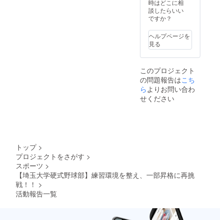
クネー
りにな
ります
時はどこに相
ム）を
りま
ので、
談したらいい
備考欄
す。丁
色が変
ですか？
にご記
寧に作
わって
入いた
らせて
います
ヘルプページを
だきた
いただ
ところ
見る
いで
きま
はご考
す。 ※T
す。
慮いた
シャツ
③【お
だけま
このプロジェクト
の写真
名前刺
すと幸
の問題報告は
は選手
繍入り
こち
いで
が使用
埼玉大
す。
ら
よりお問い合わ
してい
学硬式
せください
るもの
野球部T
になり
シャ
ますの
ツ】を
で、色
送らせ
が変
ていた
わって
だきま
トップ
>
います
す。色
プロジェクトをさがす
>
ところ
は紺白
スポーツ
>
はご考
（メイ
慮いた
ンが紺
【埼玉大学硬式野球部】練習環境を整え、一部昇格に再挑
だけま
色で文
戦！！
>
すと幸
字が白
活動報告一覧
いで
色）,白
す。 ※
紺,紺赤
刺繍は
から、