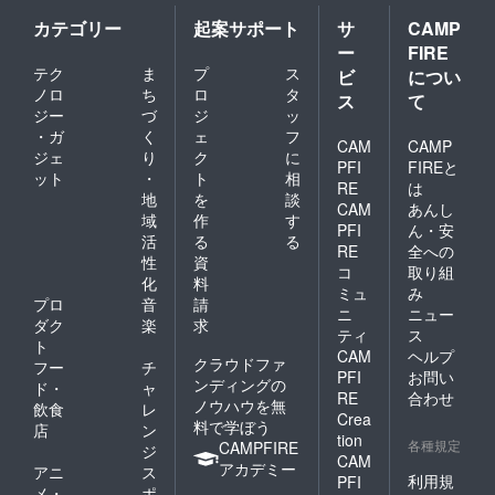
わって
いると
カテゴリー
起案サポート
サ
CAMP
ころは
ー
FIRE
ご考慮
いただ
テク
ま
プ
ス
ビ
につい
けます
ノロ
ち
ロ
タ
ス
て
と幸い
ジー
づ
ジ
ッ
です。
・ガ
く
ェ
フ
※刺繍は
CAM
CAMP
ジェ
り
ク
に
金色でT
PFI
FIREと
ット
・
ト
相
シャツ
RE
は
の右袖
地
を
談
CAM
あんし
に入れ
域
作
す
PFI
ん・安
させて
活
る
る
いただ
RE
全への
性
資
きま
コ
取り組
化
料
す。
ミュ
み
プロ
音
請
ニ
ニュー
ダク
楽
求
ティ
ス
ト
CAM
ヘルプ
クラウドファ
フー
チ
PFI
お問い
ンディングの
ド・
ャ
RE
合わせ
ノウハウを無
飲食
レ
Crea
料で学ぼう
店
ン
tion
各種規定
CAMPFIRE
ジ
CAM
アカデミー
アニ
ス
利用規
PFI
メ・
ポ