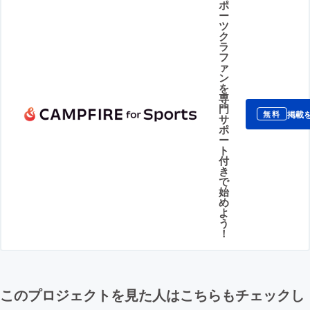
ポ
ー
ツ
ク
ラ
フ
ァ
ン
を
専
門
掲載
無料
サ
ポ
ー
ト
付
き
で
始
め
よ
う
！
このプロジェクトを見た人はこちらもチェックし