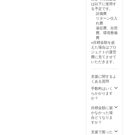
繍入り
謝の手
球部T
は以下に使用す
埼玉大
紙】を
シャ
る予定です。
学硬式
送らせ
ツ】を
設備費
野球部T
ていた
送らせ
リターン仕入
シャ
だきま
ていた
れ費
ツ】を
す。お
だきま
遠征費、合宿
送らせ
手紙は
す。色
費、環境整備
ていた
一枚に
は紺白
費
だきま
なりま
（メイ
※目標金額を超
す。色
すの
ンが紺
えた場合はプロ
は紺白
で、ご
色で文
ジェクトの運営
（メイ
希望の
字が白
費に充てさせて
ンが紺
選手が
色）,白
いただきます。
色で文
いらっ
紺,紺赤
字が白
しゃい
から、
色）,白
ました
サイズ
支援に関するよ
紺,紺赤
ら、備
はL,XL
くある質問
から、
考欄に
からお
サイズ
記入を
選びい
手数料はいく
はL,XL
お願い
ただけ
らかかります
からお
いたし
ます。
か？
選びい
ます。
※Tシャ
ただけ
※選手
ツの写
目標金額に届
ます。
カード
真は選
かなかった場
ご希望
は選手
手が使
合どうなりま
のお名
の写真
用して
すか？
前
を用い
いるも
（ニッ
た手作
のにな
支援で困った