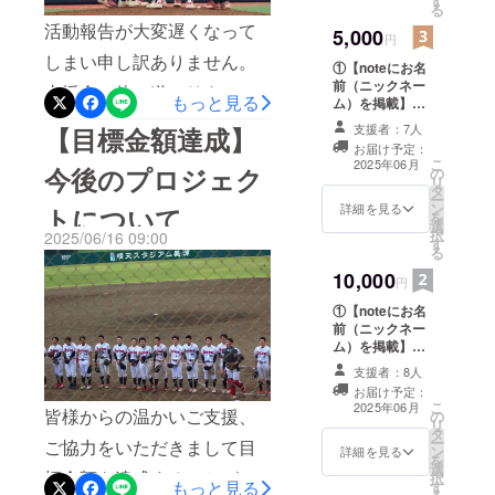
す
載になります。
る
https://x.com
一部のリターンは選手カー
またnoteが続く
す。引き続きプロジェクト
活動報告が大変遅くなって
5,000
/saitamaBBC
限り、掲載をさ
円
ドor Tシャツへの刺繍の遅れ
完了までよろしくお願いい
せていただきま
しまい申し訳ありません。
①【noteにお名
す。
のため、発送手続きが済ん
たします。【支援金の使用
前（ニックネー
支援金の使い道とリターン
もっと見る
ム）を掲載】さ
note：
でおりません。大変お待た
状況について】予定してい
せていただきま
の現状について報告いたし
支援者：7人
【目標金額達成】
https://note.c
せしてしまい申し訳ありま
す。ご希望のお
た使い道通りに使わせてい
お届け予定：
ます。〈支援金の使い道に
om/saitamab
名前またはニッ
こ
2025年06月
せんが、用意ができ次第速
今後のプロジェク
の
クネームを備考
ただいております。
bc_89
リ
ついて〉本プロジェクト
タ
欄にご記入いた
ー
やかに配送させていただき
（※campfireさんへの手数料
ン
だきたいです。
詳細を見る
トについて
ページで記載しておりまし
を
選
※文字でのみの掲
ます。今後もプロジェクト
択
2025/06/16 09:00
で支援金の17%以上掛かっ
す
載になります。
た埼玉大学学生支援課様か
る
完了に向けて取り組んでい
またnoteが続く
ております。）以下、使用
らの支援の件ですが、集球
10,000
限り、掲載をさ
円
きます。よろしくお願いい
せていただきま
したものを箇条書きをいた
ネットとL字ネットのフレー
①【noteにお名
す。 ②【感謝の
たします。
前（ニックネー
します。・除草剤等のグラ
手紙】を送らせ
ム更新並びにネットの張り
ム）を掲載】さ
ていただきま
ウンド整備用品・遠征費の
せていただきま
す。部員が書か
付け、整備道具の追加、オ
支援者：8人
す。ご希望のお
せていただくた
一部・リターン、リターン
お届け予定：
名前またはニッ
フシーズンにベースの取り
め、指名したい
こ
2025年06月
皆様からの温かいご支援、
の
クネームを備考
部員がいらっ
郵送費今後は土と追加の除
リ
替え作業をしていただける
タ
欄にご記入いた
しゃいました
ー
ご協力をいただきまして目
ン
だきたいです。
詳細を見る
草剤、ボール等の備品に使
ら、備考欄に記
を
ことが決定いたしました！
選
※文字でのみの掲
入をお願いいた
標金額を達成することがで
択
もっと見る
わせていただく予定です。
す
載になります。
します。
ご支援くださいました皆様