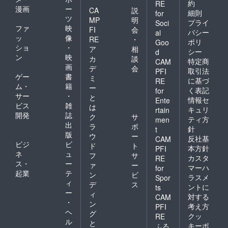
約
RE
漫画
ー
CA
説
細則
for
ツ
MP
明
プライ
Soci
ファ
映
FI
会
バシー
al
ッ
像
RE
・
ポリ
Goo
ショ
・
ア
相
シー
d
ン
映
カ
談
特定商
CAM
画
デ
会
取引法
PFI
ゲー
書
ミ
に基づ
RE
ム・
籍
ー
く表記
for
サー
・
と
情報セ
Ente
ビス
雑
は
キュリ
rtain
開発
誌
ク
サ
ティ方
men
出
ラ
ポ
針
t
版
ウ
ー
反社基
CAM
ビジ
ビ
ド
ト
本方針
PFI
ネ
ュ
フ
サ
カスタ
RE
ス・
ー
ァ
ー
マーハ
for
起業
テ
ン
ビ
ラスメ
Spor
ィ
デ
ス
ントに
ts
ー
ィ
対する
CAM
・
ン
考え方
PFI
ヘ
グ
クッ
RE
ル
と
キーポ
ふる