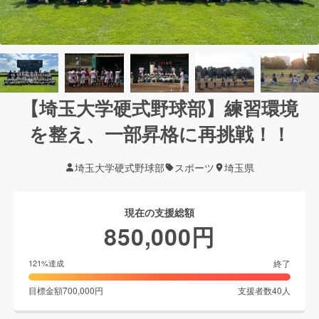
【埼玉大学硬式野球部】練習環境
を整え、一部昇格に再挑戦！！
埼玉大学硬式野球部
スポーツ
埼玉県
現在の支援総額
850,000
円
終了
121
%達成
目標金額
700,000
円
支援者数
40
人