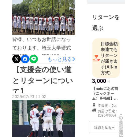
Instagram、
たが、リターンの方は全支
X、noteも頑
援者様にお届けさせていた
リターンを
張らせてい
だいております。お待たせ
ただいてお
選ぶ
してしまい申し訳ありませ
ります‼️
皆様、いつもお世話になっ
各SNSの
んでした。【プロジェクト
目標金額
フォローも
ております。埼玉大学硬式
の進捗状況】前にも投稿さ
未達でも
よろしくお
リターン
野球部です。活動報告が遅
せていただきました通り、
もっと見る
願いいたし
が届きま
れてしまい申し訳ありませ
ます🙇
学生支援課様のご協力があ
す
(All-in
【支援金の使い道
方式)
ん。リターンの状況につい
りまして、集球ネットとL字
とリターンについ
3,000
てですが、ほぼ全てのリ
円
ネットのフレーム更新及び
Instagram：
【noteにお名前
て】
ターンは配送させていただ
ネットの貼り付け、木製グ
https://www.i
（ニックネー
2025/07/23 11:02
きました。ここまでプロ
ム）を掲載】さ
nstagram.co
ラウンドレーキの追加は完
せていただきま
支援者：5人
m/saitamabb
ジェクトを進めることがで
す。ご希望のお
了しております。今後は一
お届け予定：
c89/
名前またはニッ
こ
きたのは、皆様からのご支
2025年06月
月のオフシーズン中にプ
の
クネームを備考
リ
タ
欄にご記入いた
援のおかげです。本当にあ
ー
レートとベース周りの工事🪏
ン
だきたいです。
詳細を見る
を
選
りがとうございます。残り
※文字でのみの掲
X：
を実施していただく予定で
択