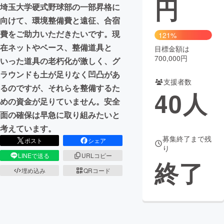
円
埼玉大学硬式野球部の一部昇格に
まちづくり・地域活性化
向けて、環境整備費と遠征、合宿
費をご助力いただきたいです。現
121%
在ネットやベース、整備道具と
目標金額は
CAMPFIRE for Social Good
CAMPFIRE Creation
700,000円
いった道具の老朽化が激しく、グ
CAMPFIREふるさと納税
machi-ya
コミュニティ
ラウンドも土が足りなく凹凸があ
支援者数
るのですが、それらを整備するた
40
人
めの資金が足りていません。安全
面の確保は早急に取り組みたいと
考えています。
募集終了まで残
ポスト
シェア
り
LINEで送る
URLコピー
終了
埋め込み
QRコード