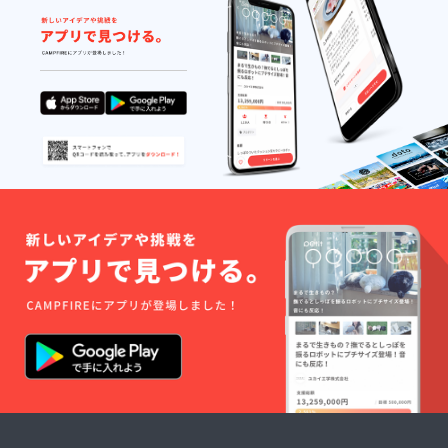
金色でT
サイズ
シャツ
はL,XL
の右袖
からお
に入れ
選びい
させて
ただけ
いただ
ます。
きま
ご希望
す。
のお名
前
（ニッ
クネー
ム）を
備考欄
にご記
入いた
だきた
いで
す。 ※T
シャツ
の写真
は選手
が使用
してい
るもの
になり
ますの
で、色
が変