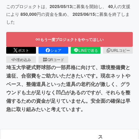
このプロジェクトは、
2025/05/13
に募集を開始し、
40
人の支援
により
850,000
円の資金を集め、
2025/06/15
に募集を終了しま
した
もう一度プロジェクトをやってほしい
ポスト
シェア
LINEで送る
URLコピー
埋め込み
QRコード
埼玉大学硬式野球部の一部昇格に向けて、環境整備費と
遠征、合宿費をご助力いただきたいです。現在ネットや
ベース、整備道具といった道具の老朽化が激しく、グラ
ウンドも土が足りなく凹凸があるのですが、それらを整
備するための資金が足りていません。安全面の確保は早
急に取り組みたいと考えています。
ス