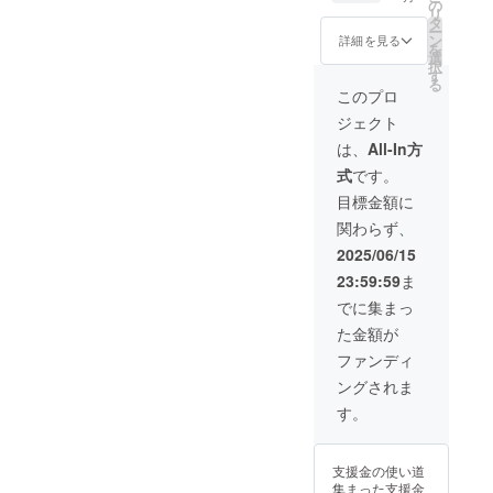
いただ
希望の
希望の
の
リ
きま
お名前
部員が
タ
ー
す。
または
いらっ
ン
詳細を見る
を
②【選
ニック
しゃい
選
択
手カー
ネーム
ました
す
る
ド入り
を備考
ら、備
このプロ
感謝の
欄にご
考欄に
ジェクト
手紙】
記入い
記入を
を送ら
ただき
お願い
は、
All-In方
せてい
たいで
いたし
式
です。
ただき
す。 ※
ます。
ます。
文字で
※選手
目標金額に
※選手
のみの
カード
関わらず、
カード
掲載に
は選手
は選手
なりま
の写真
2025/06/15
の写真
す。ま
を用い
23:59:59
ま
を用い
たnote
た手作
た手作
が続く
りにな
でに集まっ
りにな
限り、
りま
た金額が
りま
掲載を
す。丁
す。丁
させて
寧に作
ファンディ
寧に作
いただ
らせて
ングされま
らせて
きま
いただ
いただ
す。
きま
す。
きま
②【全
す。
す。
選手
③【埼
③【お
カード
玉大学
支援金の使い道
名前刺
入り感
硬式野
集まった支援金