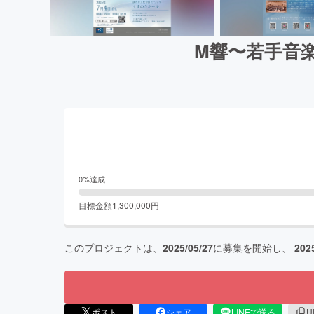
M響〜若手音
0
%達成
目標金額
1,300,000
円
このプロジェクトは、
2025/05/27
に募集を開始し、
202
ポスト
シェア
LINEで送る
U