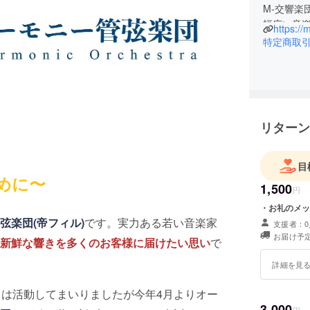
M-交響楽
幅広い音
https://
特定商取
リターン
目
めに〜
1,500
円
・お礼のメッ
弦楽団(帝フィル)
です。実力ある若い音楽家
支援者：0
お届け予定
新鮮な響きを多くのお客様に届けたい思い
で
詳細を見
ラは活動してまいりましたが今年4月よりオー
3,000