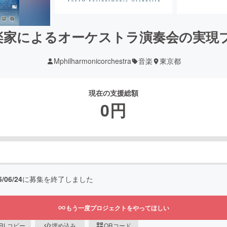
楽家によるオーケストラ演奏会の実現
Mphilharmonicorchestra
音楽
東京都
現在の支援総額
0
円
5/06/24
に募集を終了しました
もう一度プロジェクトをやってほしい
RLコピー
埋め込み
QRコード