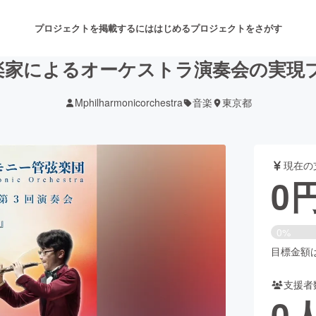
プロジェクトを掲載するには
はじめる
プロジェクトをさがす
楽家によるオーケストラ演奏会の実現
Mphilharmonicorchestra
音楽
東京都
注目のリターン
注目の新着プロジェクト
募集終了が近いプロジェクト
も
現在の
音楽
舞台・パフォーマンス
0
ゲーム・サービス開発
フード・飲食店
0%
書籍・雑誌出版
アニメ・漫画
目標金額は1
支援者
チャレンジ
ビューティー・ヘルスケ
0