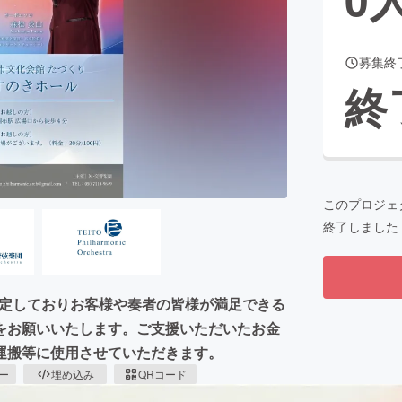
募集終
CAMPFIRE for Social Good
CAMPFIRE Creation
終
CAMPFIREふるさと納税
machi-ya
コミュニティ
このプロジェ
終了しました
を予定しておりお客様や奏者の皆様が満足できる
をお願いいたします。ご支援いただいたお金
運搬等に使用させていただきます。
ピー
埋め込み
QRコード