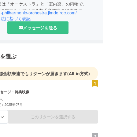
団は「オーケストラ」と「室内楽」の両輪で、
楽の魅力をお届けする若手音楽家の団体です。
m-philharmonic-orchestra.jimdofree.com/
引法に基づく表記
メッセージを送る
を選ぶ
標金額未達でもリターンが届きます
(All-in方式)
セージ・特典映像
人
：2025年07月
このリターンを選択する
る