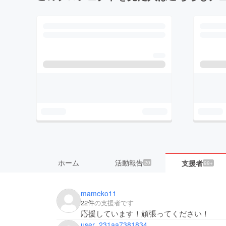
ホーム
活動報告
支援者
20
99+
mameko11
22件
の支援者です
応援しています！頑張ってください！
user_231aa7381834