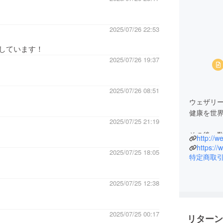
2025/07/26 22:53
しています！
2025/07/26 19:37
2025/07/26 08:51
ウェザリ
健康を世界
2025/07/25 21:19
その後、
http://w
及び新し
https:/
2025/07/25 18:05
発掘、日
特定商取
す。
2025/07/25 12:38
【事業者
ウェザリ
2025/07/25 00:17
リターン
【代表者