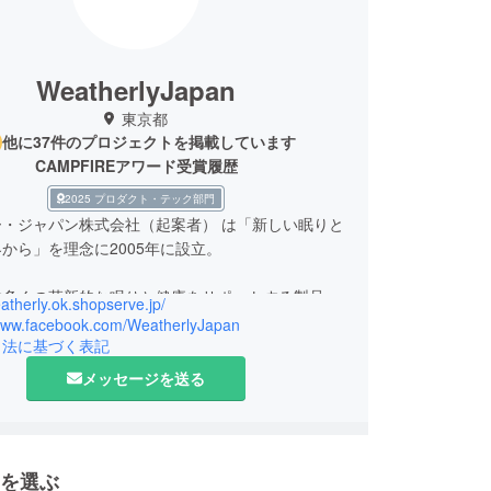
WeatherlyJapan
東京都
他に37件のプロジェクトを掲載しています
CAMPFIREアワード受賞履歴
2025 プロダクト・テック部門
ー・ジャパン株式会社（起案者） は「新しい眠りと
から」を理念に2005年に設立。
数多くの革新的な眠りと健康をサポートする製品、
eatherly.ok.shopserve.jp/
いライフスタイルをサポートする製品を世界中から
/www.facebook.com/WeatherlyJapan
本国内にて正規販売代理店として発売しておりま
引法に基づく表記
メッセージを送る
名称】
―ジャパン株式会社
を選ぶ
】