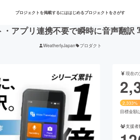
プロジェクトを掲載するには
はじめる
プロジェクトをさがす
ット・アプリ連携不要で瞬時に音声翻訳
WeatherlyJapan
プロダクト
注目のリターン
注目の新着プロジェクト
募集終了が近いプロジェクト
も
現在の
音楽
舞台・パフォーマンス
2,
ゲーム・サービス開発
フード・飲食店
2,333%
書籍・雑誌出版
アニメ・漫画
目標金額は1
支援者
チャレンジ
ビューティー・ヘルスケ
12