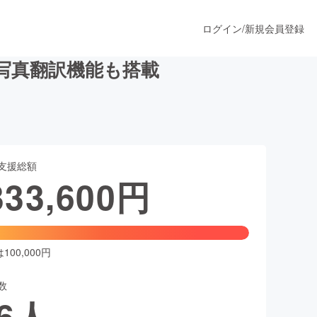
ログイン
/
新規会員登録
 写真翻訳機能も搭載
うすぐ公開されます
支援総額
プロダクト
333,600
円
ファッション
スポーツ
00,000円
数
ア
ソーシャルグッド
6
人