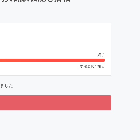
終了
支援者数
126
人
ました