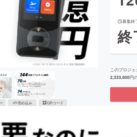
募集終
CAMPFIRE for Social Good
CAMPFIRE Creation
終
CAMPFIREふるさと納税
machi-ya
コミュニティ
このプロジェ
2,333,600
円
ピー
埋め込み
QRコード