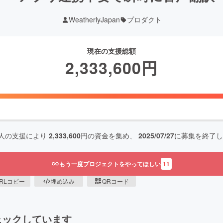
WeatherlyJapan
プロダクト
現在の支援総額
2,333,600
円
人の支援により
2,333,600
円の資金を集め、
2025/07/27
に募集を終了し
もう一度プロジェクトをやってほしい
11
RLコピー
埋め込み
QRコード
ェックしています