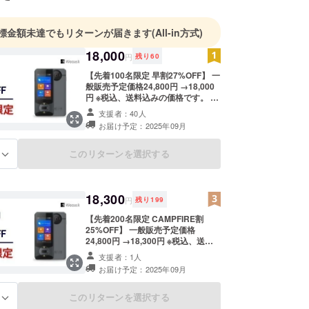
仁
標金額未達でもリターンが届きます
(All-in方式)
】
18,000
円
残り
60
代々木1-49-5
【先着100名限定 早割27%OFF】 一
般販売予定価格24,800円 →18,000
ィエール１F
円 ※税込、送料込みの価格です。 ・
わせ先】
Wooask W10×1
支援者：40人
20-5430
お届け予定：2025年09月
ries@weatherly.jp
このリターンを選択する
る
18,300
円
残り
199
【先着200名限定 CAMPFIRE割
25%OFF】 一般販売予定価格
24,800円 →18,300円 ※税込、送料
込みの価格です。 ・Wooask
支援者：1人
W10×1
お届け予定：2025年09月
このリターンを選択する
る