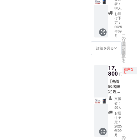
29%OF
者：
F】 一
30人
般販売
お届
予定価
け予
格
定：
24,800
2025
年09
円
こ
月
→17,60
の
リ
0円 ※税
タ
ー
込、送
ン
詳細を見る
を
料込み
選
択
の価格
す
る
です。
17,
・
在庫な
Wooas
800
し
円
k
【先着
W10×1
50名限
定 超早
割
支援
28%OF
者：
F】 一
50人
般販売
お届
予定価
け予
格
定：
24,800
2025
年09
円
こ
月
→17,80
の
リ