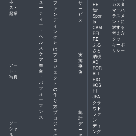
ネ
ュ
フ
サ
カスタ
RE
ス・
ー
ァ
ー
マーハ
for
起業
テ
ン
ビ
ラスメ
Spor
ィ
デ
ス
ントに
ts
ー
ィ
対する
CAM
・
ン
考え方
PFI
ヘ
グ
クッ
RE
ル
と
キーポ
ふる
ス
は
リシー
さと
ケ
プ
実
納税
ア
ロ
施
AD
アー
舞
ジ
事
FOR
ト・
台
ェ
例
ALL
写真
・
ク
HIO
パ
ト
KOS
フ
の
HI
ォ
作
JFA
ー
り
クラ
マ
方
ウド
ン
プ
統
ファ
ス
ロ
計
ン
ソー
ジ
デ
ディ
シャ
ェ
ー
ング
ル
ク
タ