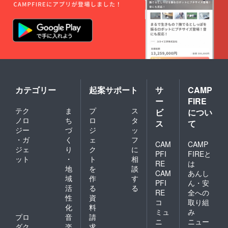
カテゴリー
起案サポート
サ
CAMP
ー
FIRE
テク
ま
プ
ス
ビ
につい
ノロ
ち
ロ
タ
ス
て
ジー
づ
ジ
ッ
・ガ
く
ェ
フ
CAM
CAMP
ジェ
り
ク
に
PFI
FIREと
ット
・
ト
相
RE
は
地
を
談
CAM
あんし
域
作
す
PFI
ん・安
活
る
る
RE
全への
性
資
コ
取り組
化
料
ミュ
み
プロ
音
請
ニ
ニュー
ダク
楽
求