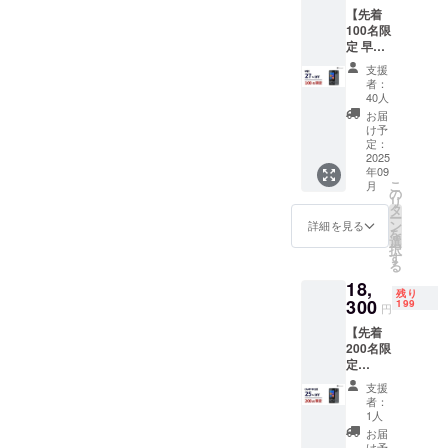
【先着
内にて正規
100名限
販売代理店
定 早割
として発売
27%OF
支援
F】 一
しておりま
者：
般販売
40人
す。
予定価
お届
格
け予
24,800
定：
【事業者名
円
2025
称】
年09
→18,00
こ
月
0円 ※税
ウェザリ―
の
リ
込、送
タ
ジャパン株
ー
料込み
ン
詳細を見る
を
式会社
の価格
選
択
です。
す
る
・
【代表
18,
Wooas
残り
者】
k
300
199
円
W10×1
佐々木 仁
【先着
200名限
定
【所在地】
CAMPF
支援
151-0053
IRE割
者：
東京都渋谷
25%OF
1人
F】 一
区代々木1-
お届
般販売
け予