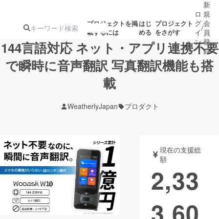
新
ロ
規
グ
会
プロジェクトを掲
はじ
プロジェクト
/
載するには
める
をさがす
イ
員
ン
登
144言語対応 ネット・アプリ連携不要
録
で瞬時に音声翻訳 写真翻訳機能も搭
載
人気のプロ
注目のリ
注目の新着プロ
募集終了が近いプ
もうすぐ公開
ジェクト
ターン
ジェクト
ロジェクト
されます
WeatherlyJapan
プロダクト
アート・写真
音楽
現在の支援総
テクノロジー・ガジェット
ゲーム・サ
額
2,33
映像・映画
書籍・雑誌
3,60
ビジネス・起業
チャレンジ