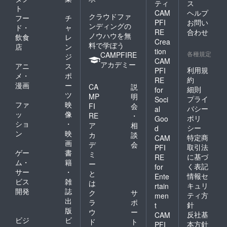
ティ
ス
ト
CAM
ヘルプ
クラウドファ
フー
チ
PFI
お問い
ンディングの
ド・
ャ
RE
合わせ
ノウハウを無
飲食
レ
Crea
料で学ぼう
店
ン
tion
各種規定
CAMPFIRE
ジ
CAM
アカデミー
アニ
ス
利用規
PFI
メ・
ポ
約
RE
漫画
ー
CA
説
細則
for
ツ
MP
明
プライ
Soci
ファ
映
FI
会
バシー
al
ッ
像
RE
・
ポリ
Goo
ショ
・
ア
相
シー
d
ン
映
カ
談
特定商
CAM
画
デ
会
取引法
PFI
ゲー
書
ミ
に基づ
RE
ム・
籍
ー
く表記
for
サー
・
と
情報セ
Ente
ビス
雑
は
キュリ
rtain
開発
誌
ク
サ
ティ方
men
出
ラ
ポ
針
t
版
ウ
ー
反社基
CAM
ビジ
ビ
ド
ト
本方針
PFI