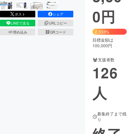
0
円
まちづくり・地域活性化
ポスト
シェア
LINEで送る
URLコピー
CAMPFIRE for Social Good
CAMPFIRE Creation
2,333%
埋め込み
QRコード
CAMPFIREふるさと納税
machi-ya
コミュニティ
目標金額は
100,000円
支援者数
126
人
募集終了まで残
り