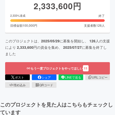
2,333,600
円
終了
2,333
%達成
目標金額
100,000
円
支援者数
126
人
このプロジェクトは、
2025/05/29
に募集を開始し、
126
人の支援
により
2,333,600
円の資金を集め、
2025/07/27
に募集を終了し
ました
もう一度プロジェクトをやってほしい
11
ポスト
シェア
LINEで送る
URLコピー
埋め込み
QRコード
このプロジェクトを見た人はこちらもチェックし
ています