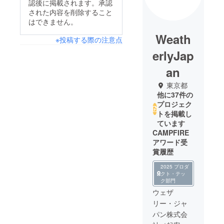
認後に掲載されます。承認
された内容を削除すること
はできません。
Weath
※投稿する際の注意点
erlyJap
an
東京都
他に37件の
プロジェク
トを掲載し
ています
CAMPFIRE
アワード受
賞履歴
2025 プロダ
クト・テッ
ク部門
ウェザ
リー・ジャ
パン株式会