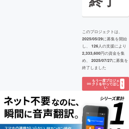
終了
このプロジェクトは、
2025/05/29
に募集を開始
し、
126
人の支援により
2,333,600
円の資金を集
め、
2025/07/27
に募集を
終了しました
もう一度プロジェ
1
クトをやってほし
1
い