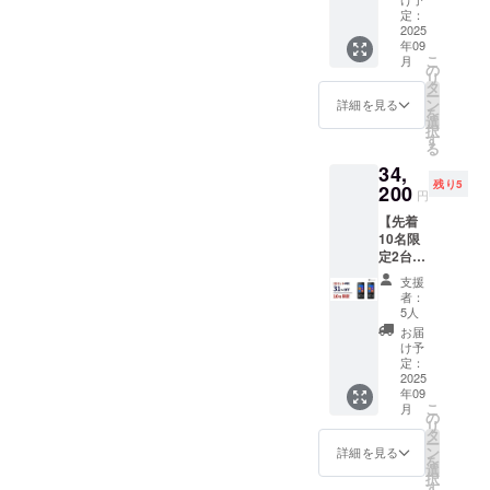
49-5
予定価
定：
格
2025
グランリ
年09
24,800
ヴィエール
こ
月
円
の
リ
１F
→18,30
タ
ー
0円 ※税
ン
【問い合わ
詳細を見る
を
込、送
選
せ先】
択
料込み
す
る
tel:03-4520-
の価格
34,
です。
5430
残り5
・
200
円
mail:inquiries
Wooas
【先着
k
@weatherly.j
10名限
W10×1
p
定2台
セット
支援
早割
者：
31%OF
5人
F】 一
お届
般販売
け予
予定価
定：
格
2025
年09
49,600
こ
月
円
の
リ
→34,20
タ
ー
0円 ※税
ン
詳細を見る
を
込、送
選
択
料込み
す