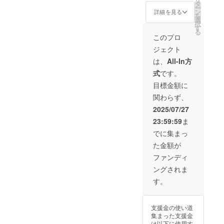
0円 ※税
タ
ー
込、送
ン
詳細を見る
を
料込み
選
択
の価格
す
る
です。
このプロ
・
ジェクト
Wooas
k
は、
All-In方
W10×1
式
です。
目標金額に
関わらず、
2025/07/27
23:59:59
ま
でに集まっ
た金額が
ファンディ
ングされま
す。
支援金の使い道
集まった支援金
は以下に使用す