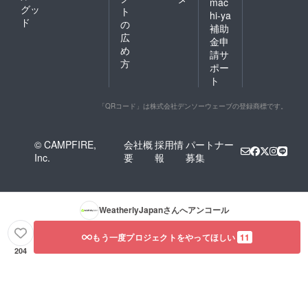
mac
グッ
ト
hi-ya
ド
の
補助
広
金申
め
請サ
方
ポー
ト
「QRコード」は株式会社デンソーウェーブの登録商標です。
© CAMPFIRE,
会社概
採用情
パートナー
Inc.
要
報
募集
WeatherlyJapan
さんへアンコール
もう一度プロジェクトをやってほしい
11
204