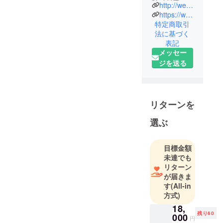
社（起案
http://weatherly.ok.shopserve.jp/
者） は「新
https://www.facebook.com/WeatherlyJapan
しい眠りと
特定商取引
法に基づく
健康を世界
表記
から」を理
メッセー
念に2005年
ジを送る
に設立。
その後、数
多くの革新
リターンを
的な眠りと
選ぶ
健康をサ
ポートする
製品、
目標金額
及び新しい
未達でも
ライフスタ
リターン
が届きま
イルをサ
す
(All-in
ポートする
方式)
製品を世界
18,
中から発
残り60
000
円
掘、日本国