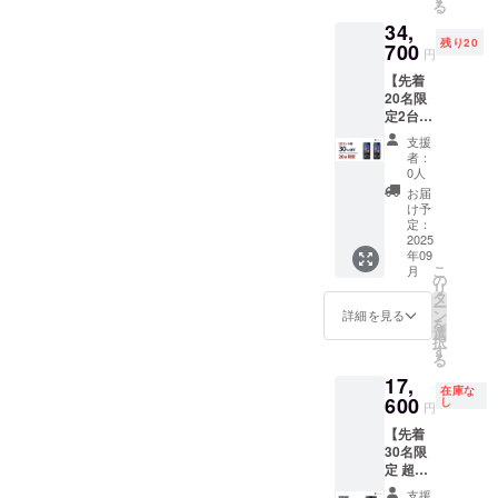
る
の価格
34,
です。
残り20
・
700
円
Wooas
【先着
k
20名限
W10×2
定2台
セット
支援
割
者：
30%OF
0人
F】 一
お届
般販売
け予
予定価
定：
格
2025
年09
49,600
こ
月
円
の
リ
→34,70
タ
ー
0円 ※税
ン
詳細を見る
を
込、送
選
択
料込み
す
る
の価格
17,
です。
在庫な
・
600
し
円
Wooas
【先着
k
30名限
W10×2
定 超超
早割
支援