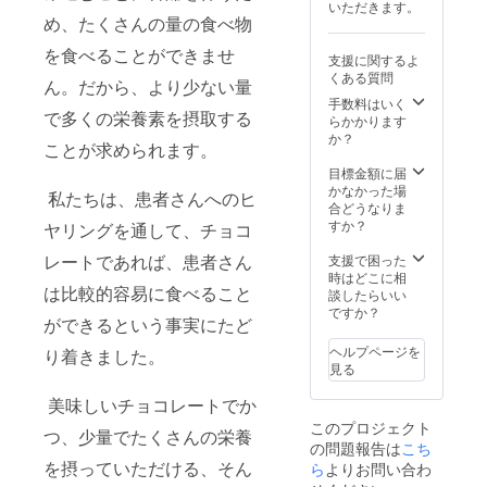
いただきます。
ルシウ
ン
ンB2、
味期
を避
め、たくさんの量の食べ物
ム、亜
B12、
ビタミ
限）1年
け、
鉛、
ビタミ
ンB6、
保管）
25℃以
を食べることができませ
支援に関するよ
銅、ク
ンC、ビ
ビタミ
常温(高
下の涼
くある質問
ロム、
タミン
ン
温多湿
しい場
ん。だから、より少ない量
セレ
D、ビタ
B12、
を避
所に保
手数料はいく
で多くの栄養素を摂取する
ン、マ
ミンE、
ビタミ
け、
管) 【原
らかかります
ンガン
ナイア
ンC、ビ
25℃以
材料 フ
か？
ことが求められます。
(全てシ
シン、
タミン
下の涼
レー
ナモ
パント
D、ビタ
しい場
バーに
目標金額に届
ン、生
テン
ミンE、
所に保
関わら
かなかった場
私たちは、患者さんへのヒ
姜等の
酸、葉
ナイア
管) 【原
ず使用
合どうなりま
植物由
酸、ビ
シン、
材料 フ
してい
すか？
ヤリングを通して、チョコ
来) ＊フ
オチ
パント
レー
る原材
レー
ン、ビ
テン
バーに
料を示
レートであれば、患者さん
支援で困った
バーは
タミン
酸、葉
関わら
しま
時はどこに相
は比較的容易に食べること
リター
K、モリ
酸、ビ
ず使用
す】 カ
談したらいい
ン発送
ブデ
オチ
してい
カオマ
ですか？
ができるという事実にたど
時にお
ン、リ
ン、ビ
る原材
ス (ガー
知らせ
ン、
タミン
料を示
ナ製
ヘルプページを
り着きました。
いたし
鉄、カ
K、モリ
しま
造)、カ
見る
ます。
リウ
ブデ
す】 カ
カオバ
＊代表
ム、カ
ン、リ
カオマ
ター、
美味しいチョコレートでか
中村と
ルシウ
ン、
ス (ガー
甜菜
このプロジェクト
の1対1
ム、亜
鉄、カ
ナ製
糖、
つ、少量でたくさんの栄養
の問題報告は
の対談
鉛、
リウ
造)、カ
アーモ
こち
に関し
銅、ク
ム、カ
カオバ
ンド、
を摂っていただける、そん
ら
よりお問い合わ
て 実施
ロム、
ルシウ
ター、
きなこ