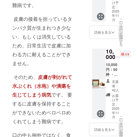
ランド
バーに
け予
難病です。
の公式
関わら
定：
サイト
2025
ず使用
年11
に支援
してい
皮膚の接着を担っているタ
こ
月
者のお
る原材
の
リ
名前を
料を示
ンパク質が生まれつき少な
タ
ー
掲載し
しま
ン
詳細を見る
を
い、もしくは消失している
ます。
す】 カ
選
択
※掲載を
カオマ
す
る
ため、日常生活で皮膚に加
ご希望
ス (ガー
10,
される
ナ製
わる力に耐えることができ
残り8
お名前
000
造)、カ
円
を備考
カオバ
ません。
10,000
欄に記
ター、
円：50
入願い
甜菜
枠 ・表
ます。
糖、
そのため、
皮膚が剥がれて
皮水疱
名称）
アーモ
支援
症患者
チョコ
水ぶくれ（水疱）や潰瘍を
ンド、
者：
と創っ
レート
きなこ
42人
生じてしまう病気
です。 要
た特別
内容
(大豆を
お届
パッ
量）
含
け予
するに皮膚を保持すること
ケージ
50g×2
定：
む）、
セット
2025
枚＝約
ココ
ができないためベロベロめ
年11
(andew
100g 賞
ナッ
こ
月
タブ
味期
の
ツ、チ
くれてしまう難病です。
リ
レット3
限）1年
タ
アシー
ー
枚入り)
保管）
ン
ド、ポ
詳細を見る
を
・代表
常温(高
選
口の中も例外ではなく、食
ピー
択