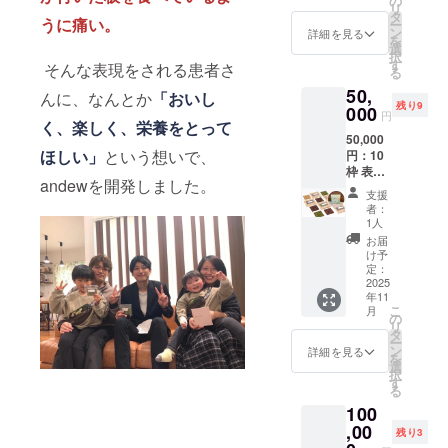
の
す】 カ
ド、抹
D、ビタ
いたし
リ
レット5
50g×5
タ
カオマ
茶、
ミンE、
うに痛い。
ます。
ー
枚入り)
枚＝約
ン
ス (ガー
詳細を見る
塩、昆
ナイア
を
・リア
250g 賞
選
ナ製
布 / ビタ
シン、
択
ルイベ
味期
す
造)、カ
そんな表現をされる患者さ
ミンA、
パント
る
ント参
限）1年
カオバ
ビタミ
テン
50,
加券(東
保管）
んに、なんとか
「おいし
ター、
ンB1、
酸、葉
残り9
京で開
000
常温(高
甜菜
ビタミ
円
酸、ビ
く、楽しく、栄養をとって
催予定)
温多湿
糖、
ンB2、
オチ
50,000
（出来
を避
アーモ
ビタミ
ン、ビ
ほしい」
という想いで、
円：10
立て
け、
ンド、
ンB6、
タミン
枠 表皮
チョコ
25℃以
きなこ
ビタミ
K、モリ
andewを開発しました。
水疱症
の試食
下の涼
(大豆を
ン
支援
ブデ
患者と
会や講
しい場
含
者：
B12、
ン、リ
創った
演会へ
所に保
1人
む）、
ビタミ
ン、
特別
の参
管) 【原
ココ
お届
ンC、ビ
鉄、カ
パッ
加）
材料 フ
け予
ナッ
タミン
リウ
ケージ
名称）
定：
レー
ツ、チ
D、ビタ
ム、カ
セット
2025
チョコ
バーに
アシー
ミンE、
ルシウ
年11
(andew
レート
関わら
ド、ポ
ナイア
ム、亜
こ
月
タブ
内容
の
ず使用
ピー
シン、
鉛、
リ
レット
量）
タ
してい
シー
パント
銅、ク
ー
10枚入
50g×5
ン
る原材
詳細を見る
ド、抹
テン
ロム、
を
り) 代表
枚＝約
選
料を示
茶、
酸、葉
セレ
択
中村と
250g 賞
す
しま
塩、昆
酸、ビ
ン、マ
る
の1対1
味期
す】 カ
布 / ビタ
オチ
ンガン
100
の対談
限）1年
カオマ
ミンA、
ン、ビ
(全てシ
代表中
,00
保管）
ス (ガー
ビタミ
残り3
タミン
ナモ
村のサ
常温(高
ナ製