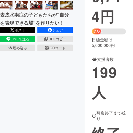
4
円
まちづくり・地域活性化
表皮水疱症の子どもたちが“自分
を表現できる場”を作りたい！
CAMPFIRE for Social Good
CAMPFIRE Creation
ポスト
シェア
28%
CAMPFIREふるさと納税
machi-ya
コミュニティ
LINEで送る
URLコピー
目標金額は
5,000,000円
埋め込み
QRコード
支援者数
199
人
募集終了まで残
り