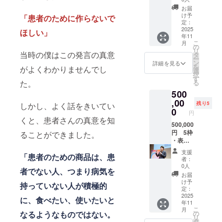
ム、カ
ます。
希望に
加）
特別
きなこ
ンB6、
ルシウ
お届
応じて
・代表
パッ
(大豆を
ビタミ
け予
ム、亜
「患者のために作らないで
調整さ
中村の
ケージ
含
定：
ン
鉛、
せて頂
サイン
セット
2025
む）、
ほしい」
B12、
銅、ク
年11
きま
入り
(andew
ココ
ビタミ
ロム、
こ
月
す） 対
パッ
タブ
ナッ
の
ンC、ビ
セレ
リ
面の場
ケージ
レット
当時の僕はこの発言の真意
ツ、チ
タ
タミン
ン、マ
ー
合、別
・代表
10枚入
アシー
ン
D、ビタ
詳細を見る
ンガン
を
がよくわかりませんでし
途交通
中村に
り) ・代
ド、ポ
選
ミンE、
(全てシ
択
費をい
よる1時
表中村
ピー
す
ナイア
ナモ
た。
る
ただく
間のコ
による
シー
シン、
ン、生
500
場合が
ンサル
講演
ド、抹
パント
姜等の
ござい
（チョ
（医
,00
茶、
テン
植物由
残り5
しかし、よく話をきいてい
ますの
コレー
療・栄
塩、昆
0
酸、葉
来) ＊フ
円
でご了
ト開
養・起
布 / ビタ
酸、ビ
くと、患者さんの真意を知
レー
承くだ
発、起
業につ
500,000
ミンA、
オチ
バーは
さい。
業、栄
いて）
円 5枠
ることができました。
ビタミ
ン、ビ
リター
【原材
養学な
・企業
・表皮
ンB1、
タミン
ン発送
料 フ
どの
名や個
水疱症
ビタミ
K、モリ
時にお
支援
「患者のための商品は、患
レー
テー
人のお
患者と
ンB2、
ブデ
知らせ
者：
バーに
マ） 名
名前入
創った
ビタミ
ン、リ
0人
いたし
者でない人、つまり病気を
関わら
称）
りの特
特別
ンB6、
ン、
ます。
お届
ず使用
チョコ
別パッ
パッ
ビタミ
鉄、カ
け予
＊オン
持っていない人が積極的
してい
レート
ケージ
ケージ
ン
定：
リウ
ライン
る原材
内容
の制作
セット
2025
B12、
ム、カ
に、食べたい、使いたいと
イベン
年11
料を示
量）
名称）
(andew
ビタミ
ルシウ
トの開
こ
月
しま
50g×10
チョコ
タブ
ンC、ビ
なるようなものではない。
の
ム、亜
催時
リ
す】 カ
枚＝約
レート
レット
タミン
タ
鉛、