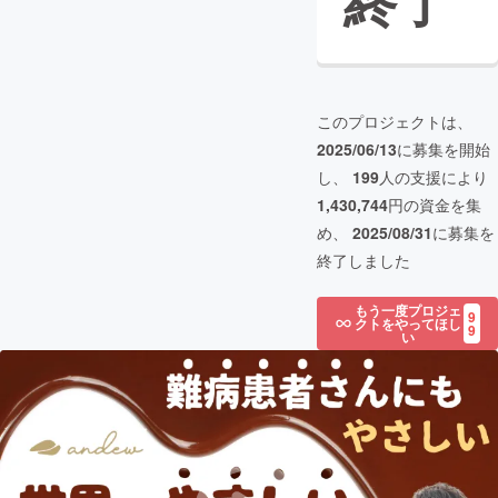
終了
このプロジェクトは、
2025/06/13
に募集を開始
し、
199
人の支援により
1,430,744
円の資金を集
め、
2025/08/31
に募集を
終了しました
もう一度プロジェ
9
クトをやってほし
9
い