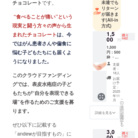
取材動画は
チョコレート
です。
未達でも
リターン
YouTube上
が届きま
で、800万回
“食べることが痛い”という
す
(All-in
超の再生数
現実と闘う方々の声から生
方式)
を記録し
1,5
まれたチョコレート
は、今
た。2023年
残り
00
482
円
には、妊婦
ではがん患者さんや偏食に
1,500
向けのチョ
悩む子どもたちにも届くよ
円：500
コレートブ
枠 ・感
うになりました。
謝の
ランド
支援
メッ
者：
Enchamble(
セージ
18人
このクラウドファンディン
アンシャン
（デジ
お届
タル
ブル)をリ
け予
グでは、表皮水疱症の子ど
版）＋
定：
リース。ま
ブラン
2025
もたちが“自分を表現できる
年11
た、9月には
ドの公
こ
月
場”を作るためのご支援を募
式サイ
の
andewに関
リ
トに支
タ
する論文
ー
ります。
援者の
ン
詳細を見る
を
お名前
が、皮膚科
選
択
を掲載
す
学の国際学
ぜひ以下に記載する
る
しま
術雑誌に掲
3,0
す。 ※
「andewが目指すもの」に
残り
掲載を
00
載された。
121
円