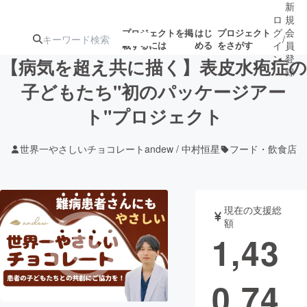
新
ロ
規
グ
会
プロジェクトを掲
はじ
プロジェクト
/
載するには
める
をさがす
イ
員
ン
登
【病気を超え共に描く】表皮水疱症の
録
子どもたち"初のパッケージアー
ト"プロジェクト
人気のプロ
注目のリ
注目の新着プロ
募集終了が近いプ
もうすぐ公開
ジェクト
ターン
ジェクト
ロジェクト
されます
世界一やさしいチョコレートandew / 中村恒星
フード・飲食店
アート・写真
音楽
現在の支援総
テクノロジー・ガジェット
ゲーム・サ
額
1,43
映像・映画
書籍・雑誌
0,74
ビジネス・起業
チャレンジ