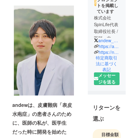
トを掲載し
ています
株式会社
SpinLife代表
取締役社長 /
医師 中村
andew_chocolate
恒星
https://andew.co.jp
北海道大学
https://note.com/kkkkosei777
特定商取引
医学部医学
法に基づく
科卒。岐阜
表記
県出身。北
メッセー
海道大学在
ジを送る
学中に皮膚
難病の患者
のための
andewは、皮膚難病「表皮
チョコレー
リターンを
トブランド
水疱症」の患者さんのため
選ぶ
andewを立
に、医師の私が、医学生
ち上げる。
だった時に開発を始めた
TBS Nスタの
目標金額