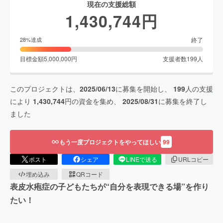
現在の支援総額
1,430,744
円
終了
28
%達成
目標金額
5,000,000
円
支援者数
199
人
このプロジェクトは、
2025/06/13
に募集を開始し、
199
人の支援
により
1,430,744
円の資金を集め、
2025/08/31
に募集を終了し
ました
もう一度プロジェクトをやってほしい
99
ポスト
シェア
LINEで送る
URLコピー
埋め込み
QRコード
表皮水疱症の子どもたちが“自分を表現できる場”を作り
たい！