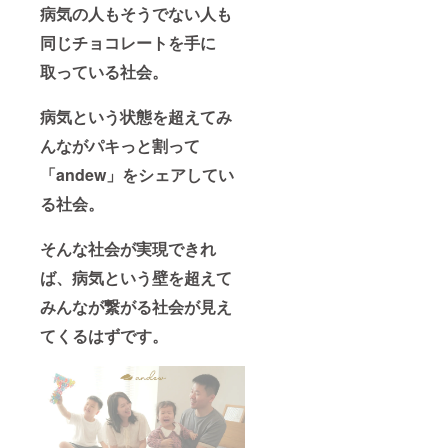
病気の人もそうでない人も
に掲載
備考欄
をご希
に記入
同じチョコレートを手に
望され
願いま
る企業
す。
取っている社会。
名また
はお名
前を備
病気という状態を超えてみ
考欄に
記入願
んながパキっと割って
いま
す。 ＊
「andew」をシェアしてい
ブラン
る社会。
ドの公
式サイ
トに掲
そんな社会が実現できれ
載をご
希望さ
ば、病気という壁を超えて
れるお
名前を
みんなが繋がる社会が見え
備考欄
に記入
てくるはずです。
願いま
す。