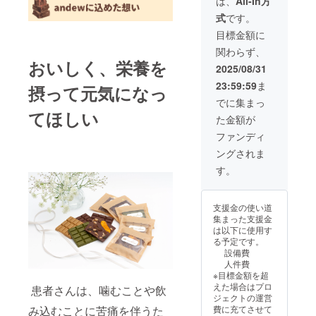
は、
All-In方
ビタミ
ター、
ス (ガー
は2025
権利 ・
ン、生
式
です。
ンB2、
甜菜
ナ製
年11月
代表中
姜等の
ビタミ
糖、
造)、カ
を予定
村によ
植物由
目標金額に
ンB6、
アーモ
カオバ
してお
る講演
来) ＊フ
関わらず、
ビタミ
ンド、
ター、
ります
（医
レー
おいしく、栄養を
ン
きなこ
甜菜
が、お
療・栄
バーは
2025/08/31
B12、
(大豆を
糖、
申込み
養・起
リター
23:59:59
ま
ビタミ
含
アーモ
多数の
業につ
摂って元気になっ
ン発送
ンC、ビ
む）、
ンド、
場合は
いて）
時にお
でに集まっ
タミン
ココ
きなこ
スケ
・公式
知らせ
てほしい
た金額が
D、ビタ
ナッ
(大豆を
ジュー
Webサ
いたし
ミンE、
ツ、チ
含
ルを調
イトに
ます。
ファンディ
ナイア
アシー
む）、
整させ
協賛企
＊リア
ングされま
シン、
ド、ポ
ココ
て頂く
業とし
ルイベ
パント
ピー
ナッ
場合が
て掲載
ントお
す。
テン
シー
ツ、チ
ござい
名称）
よびコ
酸、葉
ド、抹
アシー
ますの
チョコ
ンサル
酸、ビ
茶、
ド、ポ
でご了
レート
の開催
支援金の使い道
オチ
塩、昆
ピー
承くだ
内容
時期：
集まった支援金
ン、ビ
布 / ビタ
シー
さい。
量）
2026年
は以下に使用す
タミン
ミンA、
ド、抹
名称）
50g×10
2月-3月
る予定です。
K、モリ
ビタミ
茶、
チョコ
枚＝約
頃の予
設備費
ブデ
ンB1、
塩、昆
レート
500g 賞
定 ＊リ
人件費
ン、リ
ビタミ
布 / ビタ
内容
味期
アルイ
※目標金額を超
ン、
ンB2、
ミンA、
量）
限）1年
ベント
えた場合はプロ
患者さんは、噛むことや飲
鉄、カ
ビタミ
ビタミ
50g×10
保管）
の場
ジェクトの運営
リウ
ンB6、
ンB1、
枚＝約
常温(高
所：東
み込むことに苦痛を伴うた
費に充てさせて
ム、カ
ビタミ
ビタミ
500g 賞
温多湿
京近郊