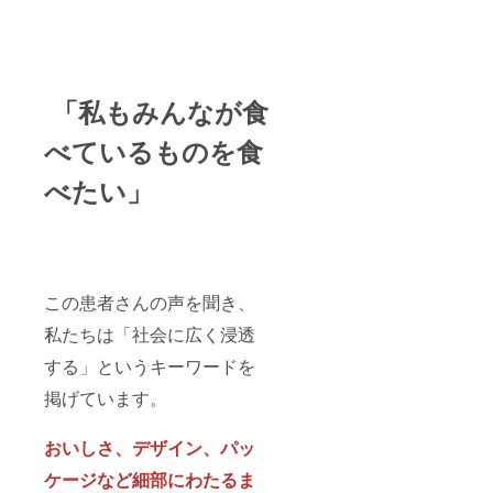
承くだ
アルイ
ンライ
B12、
ミンE、
さい。
ベント
ン） ＊
ビタミ
ナイア
＊支援
の場
特別
ンC、ビ
シン、
時、必
所：東
パッ
タミン
パント
ず備考
京近郊
ケージ
D、ビタ
テン
欄に希
＊コン
上に掲
ミンE、
酸、葉
「私もみんなが食
望され
サル
載をご
ナイア
酸、ビ
るお名
は、リ
希望さ
シン、
オチ
べているものを食
前をご
アルも
れる企
パント
ン、ビ
記入く
しくは
業名ま
テン
タミン
べたい」
ださ
Webに
たはお
酸、葉
K、モリ
い。
て実
名前を
酸、ビ
ブデ
施。リ
備考欄
オチ
ン、リ
アルの
に記入
ン、ビ
ン、
場合、
願いま
タミン
鉄、カ
場所は
す。
K、モリ
リウ
東京も
ブデ
ム、カ
この患者さんの声を聞き、
しくは
ン、リ
ルシウ
札幌
ン、
ム、亜
私たちは「社会に広く浸透
鉄、カ
鉛、
する」というキーワードを
リウ
銅、ク
ム、カ
ロム、
掲げています。
ルシウ
セレ
ム、亜
ン、マ
鉛、
ンガン
おいしさ、デザイン、パッ
銅、ク
(全てシ
ロム、
ナモ
ケージなど細部にわたるま
セレ
ン、生