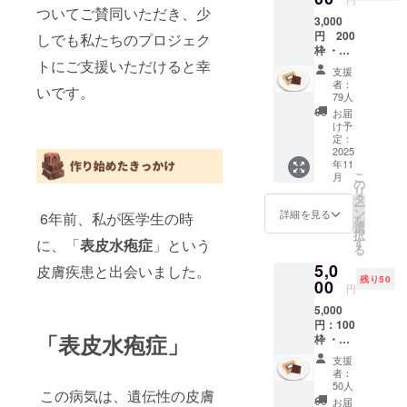
ご希望
ついてご賛同いただき、少
3,000
される
円 200
しでも私たちのプロジェク
お名前
枠 ・
を備考
トにご支援いただけると幸
andew
欄に記
支援
タブ
入願い
者：
いです。
レット1
ます。
79人
枚 名
お届
称）
け予
チョコ
定：
レート
2025
年11
内容
こ
月
量）
の
リ
50g 賞
タ
ー
味期
ン
詳細を見る
6年前、私が医学生の時
を
限）1年
選
択
保管）
す
に、「
表皮水疱症
」という
る
常温(高
5,0
温多湿
皮膚疾患と出会いました。
残り50
を避
00
円
け、
5,000
25℃以
円：100
下の涼
「表皮水疱症」
枠 ・
しい場
andew
所に保
支援
タブ
管) 【原
者：
レット2
材料 フ
50人
この病気は、遺伝性の皮膚
枚＋ブ
レー
お届