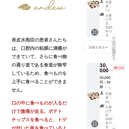
チョコ
関わら
きなこ
タミン
支援
症患者
レート
ず使用
(大豆を
者：
K、モリ
と創っ
内容
してい
1人
含
ブデ
た特別
量）
る原材
む）、
お届
ン、リ
パッ
50g×3
料を示
け予
ココ
ン、
ケージ
枚＝約
定：
しま
ナッ
鉄、カ
セット
2025
150g 賞
す】 カ
ツ、チ
リウ
年11
(andew
味期
カオマ
アシー
ム、カ
こ
月
タブ
限）1年
の
ス (ガー
ド、ポ
表皮水疱症の患者さんたち
ルシウ
リ
レット5
保管）
タ
ナ製
ピー
ム、亜
ー
枚入り)
常温(高
ン
造)、カ
は、口腔内の粘膜に潰瘍が
詳細を見る
シー
鉛、
を
・代表
温多湿
選
カオバ
ド、抹
銅、ク
択
中村が
できていて、さらに食べ物
を避
す
ター、
茶、
ロム、
る
直接語
け、
甜菜
塩、昆
セレ
の通り道である食道が狭窄
30,
るオン
25℃以
糖、
布 / ビタ
ン、マ
残り24
ライン
000
下の涼
アーモ
ミンA、
円
ンガン
しているため、食べものを
講演会
しい場
ンド、
ビタミ
(全てシ
30,000
の参加
所に保
きなこ
ンB1、
ナモ
上手に食べることができま
円：30
権（開
管) 【原
(大豆を
ビタミ
ン、生
枠 ・表
発秘
材料 フ
含
せん。
ンB2、
姜等の
皮水疱
話・今
レー
む）、
ビタミ
支援
植物由
症患者
後の展
バーに
ココ
者：
ンB6、
来) ＊フ
と創っ
望な
関わら
6人
口の中に食べものが入るだ
ナッ
ビタミ
レー
た特別
ど） 名
ず使用
ツ、チ
お届
ン
バーは
パッ
けで激痛が走る。ポテト
称）
してい
け予
アシー
B12、
リター
ケージ
チョコ
定：
る原材
ド、ポ
ビタミ
ン発送
チップスを食べると、トゲ
セット
2025
レート
料を示
ピー
ンC、ビ
時にお
年11
(andew
内容
しま
シー
タミン
知らせ
こ
が付いた板を食べているよ
月
タブ
量）