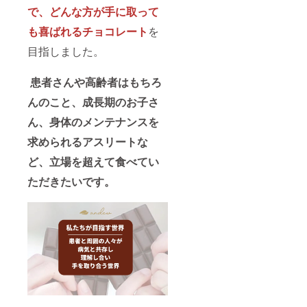
ン、マ
姜等の
で、どんな方が手に取って
ンガン
植物由
も喜ばれるチョコレート
を
(全てシ
来) ＊フ
ナモ
レー
目指しました。
ン、生
バーは
姜等の
リター
植物由
ン発送
患者さんや高齢者はもちろ
来) ＊フ
時にお
レー
知らせ
んのこと、成長期のお子さ
バーは
いたし
リター
ます。
ん、身体のメンテナンスを
ン発送
＊講演
時にお
の開催
求められるアスリートな
知らせ
時期：
ど、立場を超えて食べてい
いたし
2026年
ます。
2月-3月
ただきたいです。
＊講演
頃の予
の開催
定（オ
時期：
ンライ
2026年
ン） ＊
2月-3月
ブラン
頃の予
ドの公
定（オ
式サイ
ンライ
トに掲
ン） ＊
載をご
特別
希望さ
パッ
れるお
ケージ
名前を