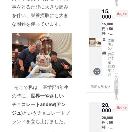
中村か
温多湿
す
シー
る
らの特
事をとるたびに大きな痛み
を避
ド、抹
15,
別メッ
け、
茶、
を伴い、栄養摂取にも大き
残り50
セージ
000
25℃以
塩、昆
円
動画 名
下の涼
布 / ビタ
な困難を伴っています。
15,000
称）
しい場
ミンA、
円：50
チョコ
所に保
ビタミ
枠 ・表
レート
管) 【原
ンB1、
皮水疱
内容
材料 フ
ビタミ
支援
症患者
量）
レー
ンB2、
者：
と創っ
50g×3
バーに
0人
ビタミ
た特別
枚＝約
関わら
ンB6、
お届
パッ
150g 賞
ず使用
け予
ビタミ
ケージ
味期
定：
してい
ン
セット
2025
限）1年
る原材
B12、
年11
(andew
保管）
料を示
ビタミ
こ
月
タブ
常温(高
の
しま
ンC、ビ
リ
レット3
温多湿
タ
す】 カ
タミン
ー
枚入り)
を避
ン
そこで私は、医学部4年生
カオマ
詳細を見る
D、ビタ
を
・支援
け、
選
ス (ガー
ミンE、
択
者限定
の時に、
世界一やさしい
25℃以
す
ナ製
ナイア
る
のオン
下の涼
造)、カ
シン、
チョコレートandew(アン
20,
ライン
しい場
カオバ
パント
残り49
イベン
000
所に保
ター、
テン
円
ジュ)
というチョコレートブ
ト（開
管) 【原
甜菜
酸、葉
20,000
発秘話
材料 フ
糖、
酸、ビ
ランドを立ち上げました。
円：50
など）
レー
アーモ
オチ
枠 ・表
名称）
バーに
ンド、
ン、ビ
皮水疱