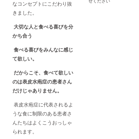
せください
なコンセプトにこだわり抜
方法：
セレ
ム、亜
甜菜
(大豆を
オンラ
ン、マ
鉛、
糖、
含
きました。
インも
ンガン
銅、ク
アーモ
む）、
しくは
(全てシ
ロム、
ンド、
ココ
対面 実
ナモ
セレ
きなこ
ナッ
大切な人と食べる喜びを分
施時
ン、生
ン、マ
(大豆を
ツ、チ
期：
姜等の
ンガン
含
アシー
かち合う
2025年
植物由
(全てシ
む）、
ド、ポ
11月～
来) ＊フ
ナモ
ココ
ピー
2026年
レー
ン、生
ナッ
シー
食べる喜びをみんなに感じ
3月（ご
バーは
姜等の
ツ、チ
ド、抹
て欲しい。
支援者
リター
植物由
アシー
茶、
様のご
ン発送
来) ＊フ
ド、ポ
塩、昆
希望に
時にお
レー
ピー
布 / ビタ
だからこそ、食べて欲しい
応じて
知らせ
バーは
シー
ミンA、
調整さ
いたし
リター
ド、抹
ビタミ
のは表皮水疱症の患者さん
せて頂
ます。
ン発送
茶、
ンB1、
きま
＊リア
時にお
塩、昆
ビタミ
だけじゃありません。
す） 対
ルイベ
知らせ
布 / ビタ
ンB2、
面の場
ントお
いたし
ミンA、
ビタミ
合、別
よびコ
ます。
ビタミ
ンB6、
表皮水疱症に代表されるよ
途交通
ンサル
＊講演
ンB1、
ビタミ
うな食に制限のある患者さ
費をい
の開催
の開催
ビタミ
ン
ただく
時期：
時期：
ンB2、
B12、
んたちはよくこうおっしゃ
場合が
2026年
2026年
ビタミ
ビタミ
ござい
2月-3月
2月-3月
ンB6、
ンC、ビ
られます。
ますの
頃の予
頃の予
ビタミ
タミン
でご了
定 ＊リ
定（オ
ン
D、ビタ