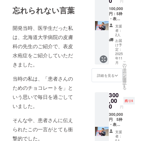
0
ンB1、
K、モリ
円
ン、生
イン入
温多湿
造)、カ
ビタミ
ブデ
姜等の
忘れられない言葉
りパッ
100,000
を避
カオバ
ンB2、
ン、リ
植物由
ケージ
円：5枠
け、
ター、
ビタミ
ン、
来) ＊フ
支援者
・表皮
25℃以
甜菜
ンB6、
鉄、カ
レー
名をブ
水疱症
下の涼
糖、
ビタミ
リウ
支援
バーは
開発当時、医学生だった私
ランド
患者と
しい場
アーモ
ン
者：
ム、カ
リター
公式
創った
所に保
ンド、
2人
B12、
は、北海道大学病院の皮膚
ルシウ
ン発送
ページ
特別
管) 【原
きなこ
ビタミ
お届
ム、亜
時にお
に特別
パッ
材料 フ
(大豆を
け予
科の先生のご紹介で、表皮
ンC、ビ
鉛、
知らせ
掲載 ○
ケージ
レー
定：
含
タミン
銅、ク
いたし
代表中
セット
2025
水疱症をご紹介していただ
バーに
む）、
D、ビタ
ロム、
ます。
年11
村との1
(andew
関わら
ココ
ミンE、
セレ
こ
月
きました。
対1の対
タブ
ず使用
の
ナッ
ナイア
ン、マ
リ
談に関
レット
してい
タ
ツ、チ
シン、
ンガン
ー
して 実
10枚入
る原材
ン
アシー
詳細を見る
パント
(全てシ
を
当時の私は、「患者さんの
施方
り) ・リ
料を示
選
ド、ポ
テン
ナモ
択
法：オ
アルイ
しま
す
ピー
酸、葉
ン、生
ためのチョコレートを」と
る
ンライ
ベント
す】 カ
シー
酸、ビ
姜等の
300
ンもし
参加券
カオマ
ド、抹
いう思いで毎日を過ごして
オチ
植物由
くは対
(東京で
,00
ス (ガー
茶、
ン、ビ
残り5
来) ＊フ
面 実施
開催予
ナ製
いました。
0
塩、昆
タミン
レー
円
時期：
定)（出
造)、カ
布 / ビタ
K、モリ
バーは
2025年
来立て
300,000
カオバ
ミンA、
ブデ
リター
そんな中、患者さんに伝え
11月～
チョコ
円 5枠
ター、
ビタミ
ン、リ
ン発送
2026年
の試食
・表皮
甜菜
ンB1、
ン、
時にお
られたこの一言がとても衝
3月（ご
会や講
水疱症
糖、
ビタミ
鉄、カ
知らせ
支援
支援者
演会へ
患者と
アーモ
ンB2、
リウ
者：
いたし
撃的でした。
様のご
の参
創った
ンド、
ビタミ
0人