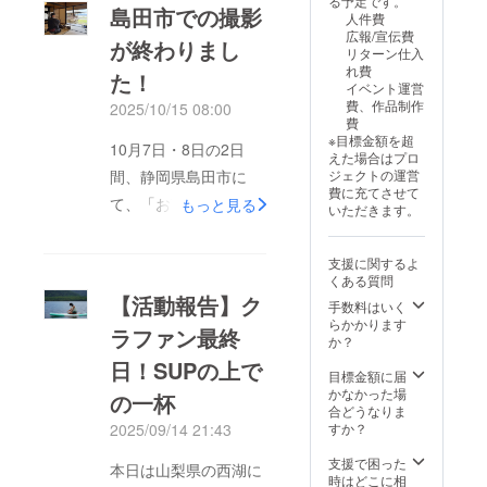
る予定です。
意事
名前が
掲載方
を開催
タンド
島田市での撮影
リンク
人件費
項：支
どのよ
法：ロ
いたし
体験で
(YouTub
広報/宣伝費
援時、
うに表
ゴまた
ます。
は、事
が終わりまし
e)に掲
リターン仕入
必ず備
示され
は文
具体的
前に 16
載して
れ費
考欄に
るかの
字。エ
な日程
た！
種類の
いま
イベント運営
掲載を
参考と
ンドク
につい
中から
す。お
費、作品制作
2025/10/15 08:00
希望さ
して、
レジッ
ては、
お好き
名前が
費
れるお
ご覧く
トでの
支援者
なお茶
どのよ
※目標金額を超
名前を
ださ
文字/ロ
さまと
をお選
10月7日・8日の2日
うに表
えた場合はプロ
ご記入
い。
ゴサイ
メール
びいた
示され
ジェクトの運営
間、静岡県島田市に
くださ
https://
ズのイ
でご相
だき、
るかの
費に充てさせて
い。
www.yo
メージ
談の上
チケッ
て、「お茶の文化を世
もっと見る
参考と
いただきます。
utube.c
を、以
決定さ
トをス
して、
界に広める」ための映
om/wat
下のリ
せてい
タンド
ご覧く
ch?
ンク
ただき
受付に
像撮影を行いました。
ださ
支援に関するよ
v=jkTG
(YouTub
ます。
ご提示
い。
くある質問
空円として初めての企
uhRAp
e)に掲
※2 ・掲
のう
https://
【活動報告】ク
pY ・注
載して
載期
え、お
手数料はいく
画が動き出してから半
www.yo
意事
いま
間：映
楽しみ
らかかります
utube.c
ラファン最終
項：支
す。お
像が存
年。この間、本当に多
くださ
か？
om/wat
援時、
名前が
続する
い。緑
日！SUPの上で
ch?
くの方々のご縁と応援
必ず備
どのよ
限り掲
茶 B.I.Y.
目標金額に届
v=jkTG
考欄に
うに表
載 ・掲
スタン
に支えられ、様々な場
かなかった場
の一杯
uhRAp
掲載を
示され
載方
ド体験
合どうなりま
pY ・注
所でお茶の魅力を伝え
希望さ
るかの
法：ロ
可能時
すか？
2025/09/14 21:43
意事
れるお
参考と
ゴまた
間
ることができました。
項：支
名前を
して、
は文
9:00~1
支援で困った
本日は山梨県の西湖に
援時、
お茶を通して出会えた
ご記入
ご覧く
字。エ
7:30 ・
時はどこに相
必ず備