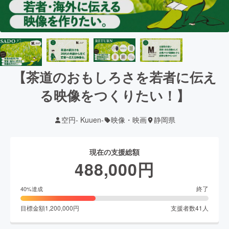
【茶道のおもしろさを若者に伝え
る映像をつくりたい！】
空円- Kuuen-
映像・映画
静岡県
現在の支援総額
488,000
円
終了
40
%達成
目標金額
1,200,000
円
支援者数
41
人