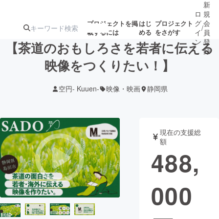
新
ロ
規
グ
会
プロジェクトを掲
はじ
プロジェクト
/
載するには
める
をさがす
イ
員
ン
登
【茶道のおもしろさを若者に伝える
録
映像をつくりたい！】
人気のプロ
注目のリ
注目の新着プロ
募集終了が近いプ
もうすぐ公開
空円- Kuuen-
映像・映画
静岡県
ジェクト
ターン
ジェクト
ロジェクト
されます
アート・写真
音楽
現在の支援総
額
488,
テクノロジー・ガジェット
ゲーム・サ
000
映像・映画
書籍・雑誌
ビジネス・起業
チャレンジ