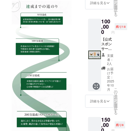
ー
リンク
限付
ツアー
ン
をご確
詳細を見る
ンドク
像が存
おりま
を
(YouTub
き）※1
ズ）
選
認くだ
レジッ
続する
す。 ・
択
e)に掲
・島田
（有効
す
さい。
トでの
限り掲
緑茶
る
載して
市のお
期限付
※2提供
文字サ
載 ・掲
B.I.Y. ス
いま
100
茶「三
き）※2
方法：
イズの
載方
タンド
す。お
拾年番
,00
・作法
メール
イメー
残り18
法：文
体験で
名前が
茶」※2
動画※3
0
にて動
ジを、
字のみ
円
は、事
どのよ
・エン
・エン
画をお
以下の
です(10
前に 16
うに表
ドロー
【公式
ドロー
送りさ
リンク
文字以
種類の
示され
ルクレ
スポン
ルクレ
せてい
(YouTub
内)。エ
中から
るかの
ジット
サー
ジット
だきま
e)に掲
ンドク
お好き
参考と
（小）
権】 ・
(小)※4
す。 ※3
載して
レジッ
支援
なお茶
して、
※3 ※1
茶道入
※1 2025
・掲載
いま
者：
トでの
をお選
ご覧く
2025年
門対面
年10
期間：
2人
す。お
文字サ
びいた
ださ
10月1日
講座 60
月〜
映像が
名前が
お届
イズの
だき、
い。
（水）
分
2026年
存続す
け予
どのよ
イメー
チケッ
https://
〜2026
（1day
3月まで
定：
る限り
うに表
ジを、
トをス
www.yo
年7月31
・都内
2025
の間、
掲載 ・
示され
以下の
タンド
utube.c
年10
日
近郊の
「しま
掲載方
るかの
リンク
受付に
こ
om/wat
月
（金）
茶室・
だきも
の
法：文
参考と
(YouTub
ご提示
リ
ch?
までの
有効期
のさん
タ
字のみ
して、
e)に掲
のう
ー
v=jkTG
間に都
限付
ぽ」さ
ン
です(10
詳細を見る
ご覧く
載して
え、お
を
uhRAp
内近郊
き）※1
まにて
選
文字以
ださ
いま
楽しみ
択
pY ・注
にて開
・東出
着物レ
す
内)。エ
い。
す。お
くださ
る
意事
催いた
茶会 公
ンタル
ンドク
https://
名前が
い。緑
項：支
150
しま
式スポ
ができ
レジッ
www.yo
どのよ
茶 B.I.Y.
援時、
す。具
ンサー
,00
ます
トでの
utube.c
残り8
うに表
スタン
必ず備
体的な
権 ・島
（店舗
0
文字サ
om/wat
示され
円
ド体験