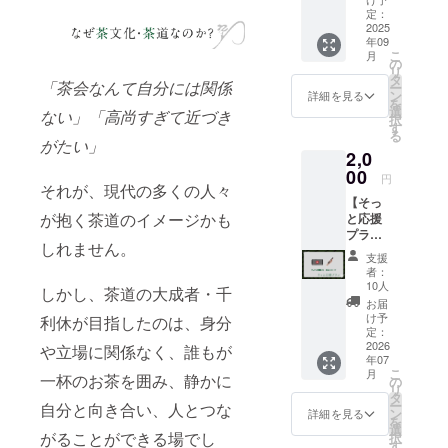
定：
2025
年09
こ
月
の
リ
タ
「茶会なんて自分には関係
ー
ン
詳細を見る
を
選
ない」「高尚すぎて近づき
択
す
る
がたい」
2,0
00
円
それが、現代の多くの人々
【そっ
が抱く茶道のイメージかも
と応援
プラ
しれません。
ン】 エ
支援
ンド
者：
ロール
10人
しかし、茶道の大成者・千
クレ
お届
ジット
け予
利休が目指したのは、身分
(小) ※ ・
定：
掲載期
2026
や立場に関係なく、誰もが
年07
間：映
こ
月
像が存
一杯のお茶を囲み、静かに
の
リ
続する
タ
ー
自分と向き合い、人とつな
限り掲
ン
詳細を見る
を
載 ・掲
選
がることができる場でし
択
載方
す