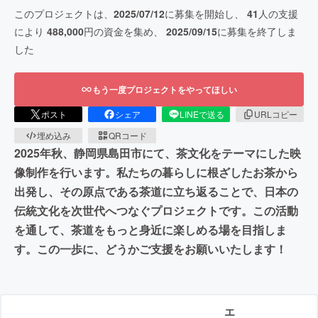
このプロジェクトは、
2025/07/12
に募集を開始し、
41
人の支援
により
488,000
円の資金を集め、
2025/09/15
に募集を終了しま
した
もう一度プロジェクトをやってほしい
ポスト
シェア
LINEで送る
URLコピー
埋め込み
QRコード
2025年秋、静岡県島田市にて、茶文化をテーマにした映
像制作を行います。私たちの暮らしに根ざしたお茶から
出発し、その原点である茶道に立ち返ることで、日本の
伝統文化を次世代へつなぐプロジェクトです。この活動
を通して、茶道をもっと身近に楽しめる場を目指しま
す。この一歩に、どうかご支援をお願いいたします！
エ