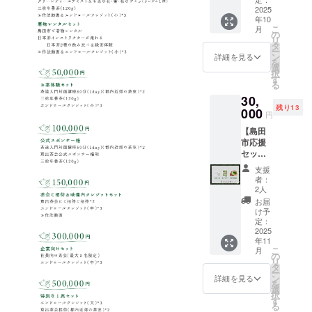
届くま
ch?
※3 ・掲
／都内
2025
ルクレ
でのお
v=jkTG
載期
年10
近郊の
ジット
楽しみ
uhRAp
間：映
こ
月
茶室／
※3 ※1
の
です。
pY ・注
像が存
リ
有効期
有効期
タ
あなた
意事
続する
ー
限付
限：
ン
との出
詳細を見る
項：支
限り掲
を
き）※1
2025年
選
会いを
援時、
載 ・掲
択
・島田
10月〜
す
待って
必ず備
載方
る
市
2026年
いる、
考欄に
法：文
30,
ティー
3月 ・
世界に
掲載を
字のみ
残り13
バック
000
会場ま
たった
希望さ
円
です(10
(缶)※2
での交
ひとつ
れるお
文字以
【島田
・エン
通費は
の羽織
名前を
内)。エ
市応援
ドロー
ご支援
です。 *
ご記入
ンドク
セッ
ルクレ
者様負
羽織は
くださ
レジッ
ト】 ・
ジット
担とな
リサイ
い。
支援
トでの
茶コー
(小)※3
りま
クル品
者：
文字サ
ラ
※1 2025
す。 ・
2人
ですの
イズの
(240ml)
年10月1
当日
で、多
お届
イメー
3本 ・
日
は、空
け予
少のほ
ジを、
ティー
（水）
定：
円が発
つれや
以下の
バッグ
2025
〜2026
行する
使用感
リンク
年11
（缶）
年7月31
チケッ
がある
(YouTub
こ
月
※1 ・作
日
の
トをお
場合が
e)に掲
リ
法動画
（金）
タ
持ちの
ござい
載して
ー
※2 ・エ
までの
ン
うえ、
詳細を見る
ます。
いま
を
ンド
間に都
選
各受付
あらか
す。お
択
ロール
内近郊
す
にてご
じめご
名前が
る
クレ
にて毎
提示く