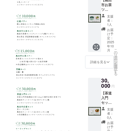
※3 ※1
ンドク
年7月31
くださ
市お茶
羽織は
レジッ
日
い。
ツ
一枚一
トでの
（金）
アー】
枚、体
文字サ
までの
支援
・日本
に合わ
イズの
間に都
者：
茶イン
せて仕
イメー
1人
内近郊
ストラ
立てら
ジを、
にて毎
お届
クター
れてい
以下の
け予
月開催
が淹れ
るた
定：
リンク
される
る、大
2025
め、サ
(YouTub
カフェ
年10
井川流
イズは
e)に掲
での茶
こ
月
域の日
それぞ
の
載して
会に参
リ
本茶2種
れわず
タ
いま
加いた
ー
（金
かに異
ン
す。お
詳細を見る
だけま
を
谷・川
なりま
選
名前が
す。具
択
根）の
すが、
す
どのよ
体的な
る
飲み比
洋服の
うに表
日程に
30,
べ＆緑
上から
示され
ついて
茶体験
000
も羽織
るかの
は、支
円
（緑茶
れる、
参考と
援者さ
【茶道
B.I.Y.ス
ゆった
して、
まと
入門
タンド
りとし
ご覧く
メール
セッ
＋緑茶
たサイ
ださ
でご相
ト】 ・
ツアー
ズ感と
い。
談の上
支援
茶道入
ズ）※1
なって
https://
者：
決定さ
門対面
・作法
おりま
0人
www.yo
せてい
講座 60
動画※2
す。色
utube.c
お届
ただき
分
・エン
や柄は
け予
om/wat
ます。
（1day
ドロー
定：