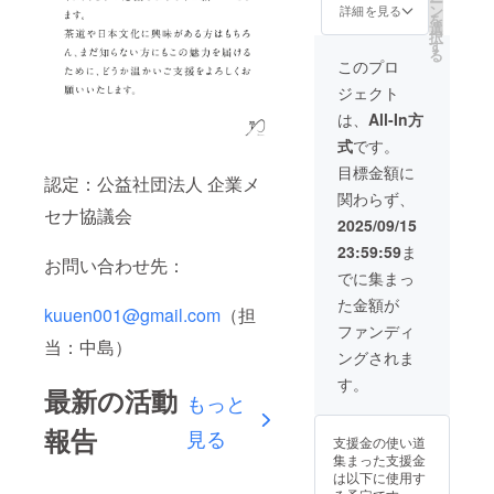
ー
イズの
をご確
ます。
催 ・支
・概要
で、
ン
詳細を見る
法：
を
イメー
認くだ
※2 ・掲
援者様
欄に
KADOD
選
メール
択
ジを、
さい。
載期
の交通
URLま
E
す
にて動
る
以下の
間：映
費や滞
たは応
OOIGA
このプロ
画をお
リンク
像が存
在費：
援者と
WA 茶
送りさ
ジェクト
(YouTub
続する
支援者
してお
寮へお
せてい
e)に掲
限り掲
様の交
名前記
越し下
は、
All-In方
だきま
載して
載 ・掲
通費や
載 ・エ
さい
す。 ※3
式
です。
いま
載方
滞在費
ンド
（体験
・掲載
す。お
法：ロ
は各自
ロール
全体は
目標金額に
期間：
認定：公益社団法人 企業メ
名前が
ゴまた
でご負
クレ
10～12
映像が
関わらず、
どのよ
は文
担くだ
ジット
時と12
存続す
セナ協議会
うに表
字。エ
さい。
(大)※2
時～14
2025/09/15
る限り
示され
ンドク
・支援
※1 2025
時の２
掲載 ・
23:59:59
ま
るかの
レジッ
者様と
年10月1
部制で
お問い合わせ先：
掲載方
参考と
トでの
の連絡
日
す。）
でに集まっ
法：文
して、
文字/ロ
方法：
（水）
・緑茶
字のみ
た金額が
ご覧く
ゴサイ
詳細は
〜2026
飲み比
kuuen001@gmail.com
（担
です(10
ださ
ズのイ
メール
年7月31
べ体験
ファンディ
文字以
い。
メージ
で連絡
日
は、約
当：中島）
内)。エ
ングされま
https://
を、以
しま
（金）
40 分の
ンドク
www.yo
下のリ
す。 ※2
までの
プログ
す。
レジッ
最新の活動
utube.c
ンク
・掲載
間に都
ラムと
もっと
トでの
om/wat
(YouTub
期間：
内近郊
なって
文字サ
ch?
e)に掲
映像が
にて行
報告
おりま
見る
イズの
支援金の使い道
v=jkTG
載して
存続す
うあな
す。 ・
イメー
集まった支援金
uhRAp
いま
る限り
ただけ
緑茶
ジを、
は以下に使用す
pY ・注
す。お
掲載 ・
の茶会
B.I.Y. ス
以下の