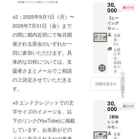
了承く
どのよ
30,
ジット
月開催
ださ
ださ
うに表
残り10
（小）
000
される
い。 ・
い。 ※2
円
示され
※3 ※原
茶会の
体験日
2025年
※2：2025年9月1日（月）〜
るかの
【ヒー
材料及
いずれ
の調整
10月1日
参考と
リング
び添加
か一回
は、毎
2026年7月31日（金）まで
（水）
して、
セッ
物等の
に参加
月初め
〜2026
ご覧く
ト】 ・
食品表
の間に都内近郊にて毎月開
いただ
に専用
年7月31
支援
ださ
グリー
示はお
けま
フォー
者：
日
い。
ン
催される茶会のいずれか一
届け商
す。具
0人
ムにて
（金）
https://
ティー
品のラ
体的な
行いま
お届
までの
www.yo
回に参加いただけます。具
エアミ
ベルに
日程に
け予
す。 ※
間に都
utube.c
スト
表記さ
定：
ついて
日程に
内近郊
体的な日程については、支
om/wat
(10ml)
2025
れま
は、支
は限り
にて毎
ch?
年11
＆お茶
す。商
援者さ
がござ
援者さまとメールでご相談
月開催
こ
v=jkTG
月
の花・
品開封
の
まと
います
される
リ
uhRAp
葉・枝
前には
タ
メール
の上決定させていただきま
ため、
カフェ
ー
pY ・注
のサ
必ずお
ン
でご相
詳細を見る
ご希望
での茶
を
意事
シェ
す。
届けの
選
談の上
に添え
会に参
択
項：支
(5g)(香
リター
す
決定さ
ない場
加いた
る
援時、
りはラ
ンに貼
せてい
合がご
だけま
必ず備
※3 エンドクレジットでの文
30,
ンダム)
付され
ただき
ざいま
す。具
考欄に
残り15
・島田
000
たラベ
ます。
す。あ
円
体的な
字サイズのイメージを、以
掲載を
市のお
ルや注
※2 内容
らかじ
日程に
希望さ
【着物
茶「三
意書き
量：1缶
めご了
ついて
下のリンク(YouTube)に掲載
れるお
レンタ
拾年番
をご確
(30g)。
承くだ
は、支
名前を
ルセッ
茶」 ※1
認くだ
７種の
しています。お名前がどの
さい。
援者さ
ご記入
ト】 ・
・作法
さい。
中から
・最初
支援
まと
くださ
島田市
動画※2
※1 内容
ように表示されるかの参考
ランダ
者：
は緑茶