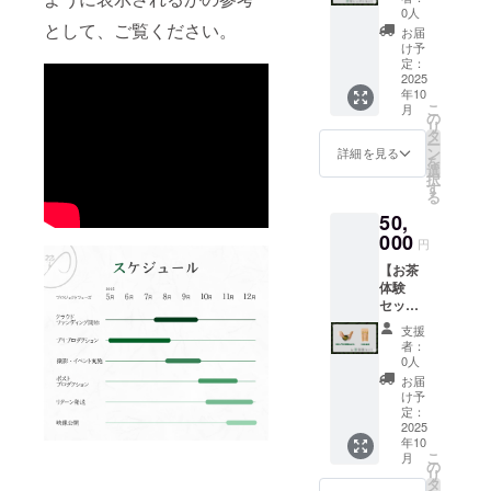
メール
い。
での着
・エン
量：1缶
0人
ム。 原
飲み比
でご相
物レン
として、ご覧ください。
ドロー
(30g)。
材料及
お届
べ体験
談の上
タル
ルクレ
７種の
け予
び添加
となり
決定さ
（提携
ジット
定：
中から
物等の
ますの
せてい
店利
2025
※3 ※1内
ランダ
食品表
で、
ただき
年10
用・有
容量：
ムで1
示はお
KADOD
ます。
こ
月
効期限
120g 原
の
種。 ※2
届け商
E
※3 ・掲
リ
付き）
材料及
タ
提供方
品のラ
OOIGA
載期
ー
※1 ・日
び添加
ン
法：
詳細を見る
ベルに
WA 茶
間：映
を
本茶イ
物等の
選
メール
表記さ
寮へお
像が存
択
ンスト
食品表
す
にて動
れま
越し下
続する
る
ラク
示はお
画をお
す。商
さい
限り掲
50,
ターが
届け商
送りさ
品開封
（体験
載 ・掲
淹れ
000
品のラ
せてい
前には
円
全体は
載方
る、大
ベルに
だきま
必ずお
10～12
法：文
【お茶
井川流
表記さ
す。 ※3
届けの
時と12
字のみ
体験
域の日
れま
・掲載
リター
時～14
です(10
セッ
本茶2種
す。商
期間：
ンに貼
時の２
文字以
ト】 ・
（金
品開封
映像が
付され
支援
部制で
内)。エ
茶道入
谷・川
前には
存続す
者：
たラベ
す。）
ンドク
門対面
根）の
必ずお
0人
る限り
ルや注
・緑茶
レジッ
講座 60
飲み比
届けの
掲載 ・
お届
意書き
飲み比
トでの
分
べ＆緑
リター
け予
掲載方
をご確
べ体験
文字サ
（1day
茶体験
定：
ンに貼
法：文
認くだ
は、約
イズの
・都内
2025
（緑茶
付され
字のみ
さい。
40 分の
イメー
年10
近郊の
B.I.Y.ス
たラベ
です(10
※3 ・掲
プログ
こ
ジを、
月
茶室・
タンド
の
ルや注
文字以
載期
ラムと
リ
以下の
有効期
＋緑茶
タ
意書き
内)。エ
間：映
なって