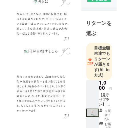
人の東出、
監督の岩
佐、プロ
リターンを
デューサー
の中島の３
選ぶ
名を中心
に、日本の
目標金額
「空」や
未達でも
「無」の美
リターン
しさに焦点
が届きま
を当てた制
す
(All-in
方式)
作を行う。
1,0
00
円
【見守
りプラ
ン】 お
礼メッ
支援
セージ
者：
(メール)
5人
お届
け予