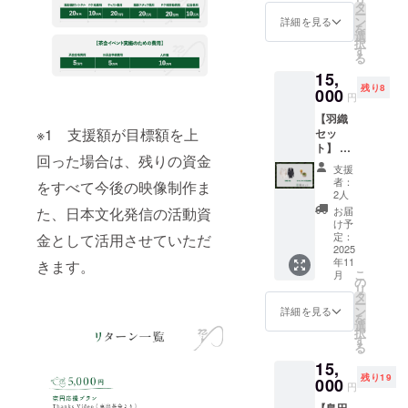
ンド
び添加
タ
名前が
ー
ロール
物等の
ン
どのよ
詳細を見る
を
クレ
食品表
選
うに表
択
ジット
示はお
す
示され
る
※2 ※1
届け商
るかの
15,
提供方
品のラ
参考と
残り8
法：
000
ベルに
して、
円
メール
表記さ
ご覧く
【羽織
にて限
れま
ださ
※1 支援額が目標額を上
セッ
定公開
す。商
い。
ト】 ・
のURL
品開封
https://
回った場合は、残りの資金
羽織１
をお送
前には
www.yo
支援
着※1 ・
りさせ
必ずお
utube.c
者：
をすべて今後の映像制作ま
東出茶
ていだ
届けの
2人
om/wat
会 茶道
きま
リター
ch?
お届
た、日本文化発信の活動資
体験参
す。 ※2
ンに貼
け予
v=jkTG
加権
・掲載
定：
金として活用させていただ
付され
uhRAp
（カ
2025
期間：
たラベ
pY ・注
年11
フェス
きます。
映像が
ルや注
意事
こ
月
タイル
存続す
の
意書き
項：支
リ
／有効
る限り
タ
をご確
援時、
ー
期限付
掲載 ・
ン
認くだ
詳細を見る
必ず備
を
き）※2
掲載方
選
さい。
考欄に
択
・エン
法：文
す
※2 2025
掲載を
る
ドロー
字のみ
年9月1
希望さ
15,
ルクレ
です(10
日
れるお
残り19
ジット
000
文字以
（月）
名前を
円
（小）
内)。エ
〜2026
ご記入
【島田