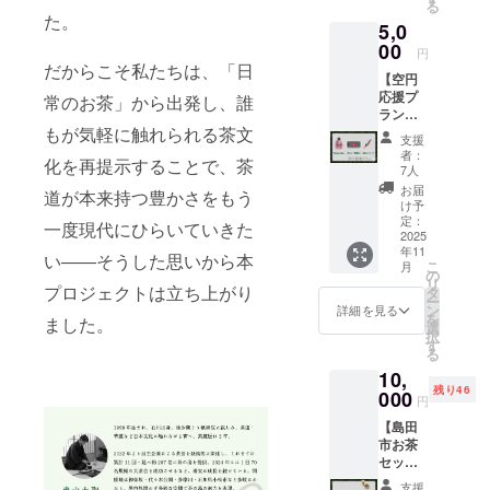
る
法：文
た。
5,0
字のみ
です(10
00
円
文字以
だからこそ私たちは、「日
【空円
内)。エ
応援プ
ンドク
常のお茶」から出発し、誰
ラン】
レジッ
・
もが気軽に触れられる茶文
トでの
支援
Thanks
文字サ
者：
化を再提示することで、茶
video（
イズの
7人
30sec
イメー
お届
道が本来持つ豊かさをもう
）※1 ・
ジを、
け予
お礼
以下の
定：
一度現代にひらいていきた
メッ
2025
リンク
年11
セージ
(YouTub
い――そうした思いから本
こ
月
・エン
e)に掲
の
リ
ドロー
プロジェクトは立ち上がり
載して
タ
ー
ルクレ
いま
ン
詳細を見る
を
ました。
ジット
す。お
選
択
（小）
名前が
す
る
※2 ※1
どのよ
10,
提供方
うに表
残り46
法：
000
示され
円
メール
るかの
【島田
にて動
参考と
市お茶
画をお
して、
セッ
送りさ
ご覧く
ト】 ・
せてい
ださ
支援