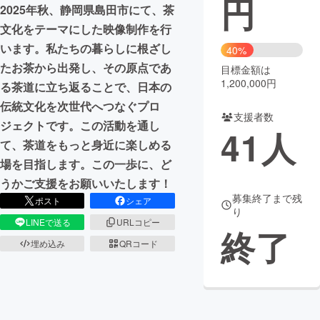
円
2025年秋、静岡県島田市にて、茶
まちづくり・地域活性化
文化をテーマにした映像制作を行
います。私たちの暮らしに根ざし
40%
たお茶から出発し、その原点であ
目標金額は
CAMPFIRE for Social Good
CAMPFIRE Creation
1,200,000円
る茶道に立ち返ることで、日本の
CAMPFIREふるさと納税
machi-ya
コミュニティ
伝統文化を次世代へつなぐプロ
支援者数
ジェクトです。この活動を通し
41
人
て、茶道をもっと身近に楽しめる
場を目指します。この一歩に、ど
うかご支援をお願いいたします！
募集終了まで残
ポスト
シェア
り
LINEで送る
URLコピー
終了
埋め込み
QRコード