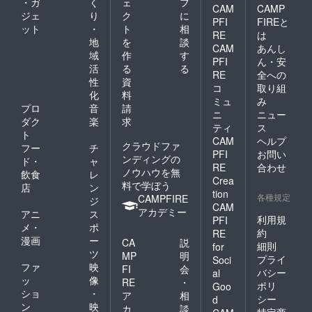
・ガ
く
ェ
フ
CAM
CAMP
ジェ
り
ク
に
PFI
FIREと
ット
・
ト
相
RE
は
地
を
談
CAM
あんし
域
作
す
PFI
ん・安
活
る
る
RE
全への
性
資
コ
取り組
化
料
ミュ
み
プロ
音
請
ニ
ニュー
ダク
楽
求
ティ
ス
ト
CAM
ヘルプ
クラウドファ
フー
チ
PFI
お問い
ンディングの
ド・
ャ
RE
合わせ
ノウハウを無
飲食
レ
Crea
料で学ぼう
店
ン
tion
各種規定
CAMPFIRE
ジ
CAM
アカデミー
アニ
ス
利用規
PFI
メ・
ポ
約
RE
漫画
ー
CA
説
細則
for
ツ
MP
明
プライ
Soci
ファ
映
FI
会
バシー
al
ッ
像
RE
・
ポリ
Goo
ショ
・
ア
相
シー
d
ン
映
カ
談