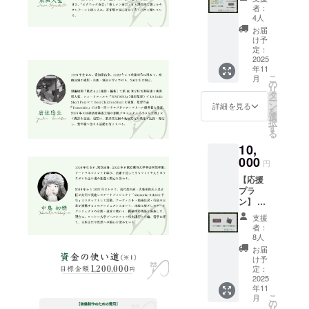
島田市
だきま
い。
者：
お茶っ
す。 ※2
https://
4人
葉セッ
・掲載
www.yo
お届
ト※1 ・
期間：
utube.c
け予
東出茶
映像が
定：
om/wat
会 茶道
2025
存続す
ch?
年11
体験参
る限り
v=jkTG
こ
月
加権
掲載 ・
の
uhRAp
リ
（カ
掲載方
タ
pY ・注
ー
フェス
法：文
ン
意事
詳細を見る
を
タイ
字のみ
選
項：支
択
ル・有
です(10
す
援時、
る
効期限
文字以
必ず備
10,
付き）
内)。エ
考欄に
※2 ・エ
000
ンドク
掲載を
円
ンド
レジッ
希望さ
【応援
ロール
トでの
れるお
プラ
クレ
文字サ
名前を
ン】 ・
ジット
イズの
ご記入
ご支援
（小）
イメー
くださ
支援
者さま
※3 ※1
ジを、
い。
者：
限定メ
ティー
以下の
8人
イキン
バッグ7
リンク
お届
グ動画
種から
(YouTub
け予
＆写真
ランダ
定：
e)に掲
（30秒
2025
ムで3
載して
年11
程度）
種。 原
いま
こ
月
※1 ・エ
材料及
の
す。お
リ