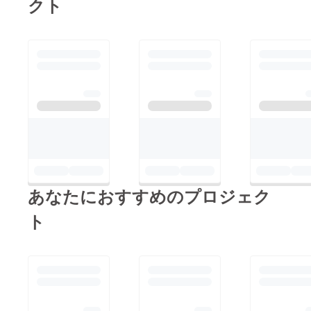
クト
の認知度向上が
送りす
送りさ
ステップに使われる予
るメー
せてい
見込まれます。
ルをご
だきま
定だと読みましたが、
また8ヶ国語に
確認く
す。 ※4
このプロジェクトが完
ださ
・掲載
翻訳予定で、海
い。
期間：
全に実現された場合、
外への魅力発信
映像が
どのような変化が人々
存続す
にも繋がりま
る限り
の生活に訪れると思い
す。
掲載 ・
ますか？詳細をお話し
掲載方
一杯のお茶がも
法：文
できることを楽しみに
たらすさまざま
字のみ
しています！もしよろ
です(10
な魅力...友人と
文字以
しければ、私のプロ
のゆったりとし
内)。エ
フィールに記載されて
ンドク
た時間、自分と
あなたにおすすめのプロジェク
レジッ
いるメールアドレス
向き合うための
トでの
か、メッセージでご連
ト
文字サ
時間、お茶を通
イズの
絡いただけるとありが
した誰かとのつ
イメー
たいです。もしかした
ジを、
ながり…を再発
以下の
ら、追加のサポートと
見することがで
リンク
して金銭的な支援がで
(YouTub
きます。
e)に掲
きるかもしれません。
どうしても高尚
載して