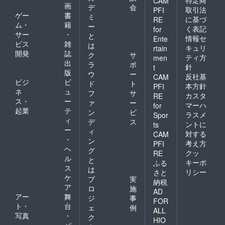
特定商
CAM
画
デ
会
取引法
PFI
ゲー
書
ミ
に基づ
RE
ム・
籍
ー
く表記
for
サー
・
と
情報セ
Ente
ビス
雑
は
キュリ
rtain
開発
誌
ク
サ
ティ方
men
出
ラ
ポ
針
t
版
ウ
ー
反社基
CAM
ビジ
ビ
ド
ト
本方針
PFI
ネ
ュ
フ
サ
カスタ
RE
ス・
ー
ァ
ー
マーハ
for
起業
テ
ン
ビ
ラスメ
Spor
ィ
デ
ス
ントに
ts
ー
ィ
対する
CAM
・
ン
考え方
PFI
ヘ
グ
クッ
RE
ル
と
キーポ
ふる
ス
は
リシー
さと
ケ
プ
実
納税
ア
ロ
施
AD
アー
舞
ジ
事
FOR
ト・
台
ェ
例
ALL
写真
・
ク
HIO