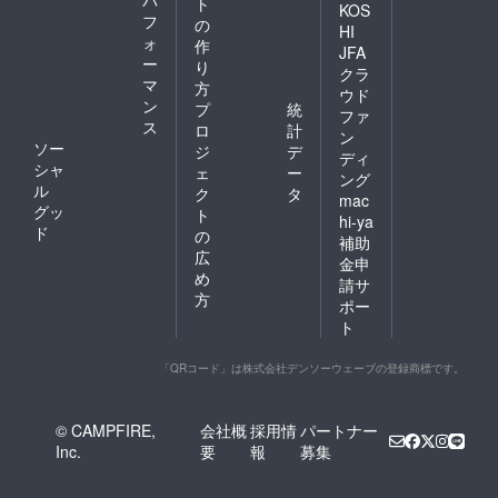
パ
ト
KOS
フ
の
HI
ォ
作
JFA
ー
り
クラ
マ
方
ウド
ン
プ
統
ファ
ス
ロ
計
ン
ソー
ジ
デ
ディ
シャ
ェ
ー
ング
ル
ク
タ
mac
グッ
ト
hi-ya
ド
の
補助
広
金申
め
請サ
方
ポー
ト
「QRコード」は株式会社デンソーウェーブの登録商標です。
© CAMPFIRE,
会社概
採用情
パートナー
Inc.
要
報
募集