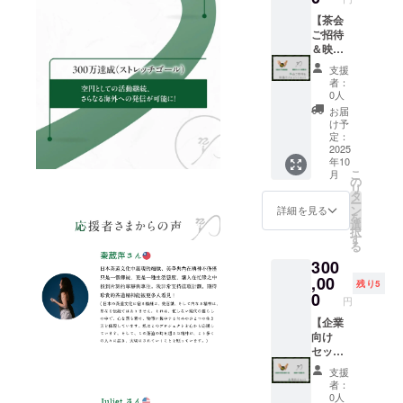
考欄に
日程に
田市お
住所：
イズの
ch?
るかの
可能時
掲載を
ついて
茶 「三
【茶会
〒427-
イメー
v=jkTG
参考と
間
希望さ
は、支
拾年番
ご招待
0037 静
ジを、
uhRAp
して、
9:00~1
れるお
援者さ
茶」 ※2
＆映像
岡県島
以下の
pY ・注
ご覧く
7:30 ・
名前を
まと
※1 2025
内クレ
田市河
リンク
意事
ださ
支援
緑茶ツ
ご記入
メール
年10月1
ジット
原2丁目
(YouTub
項：支
者：
い。
アーズ
くださ
でご相
日
セッ
16−3）
e)に掲
0人
援時、
https://
は、1
い。
談の上
（水）
ト】 ・
※2 有効
載して
必ず備
お届
www.yo
時間に
決定さ
〜2026
東出茶
期限：
いま
け予
考欄に
utube.c
2 回(毎
せてい
年7月31
会に招
2025年
定：
す。お
掲載を
om/wat
時 00 分
ただき
日
待（都
2025
10月〜
名前が
希望さ
ch?
と 30
年10
ます。
（金）
内近郊
2026年
どのよ
れるお
v=jkTG
分)開催
こ
月
※2 内容
までの
の茶室
3月 ・
の
うに表
名前を
uhRAp
されま
リ
量：
間に都
／有効
当日
タ
示され
ご記入
pY ・注
す。
ー
120g 原
内近郊
期限付
は、空
ン
るかの
詳細を見る
くださ
意事
KADOD
を
材料及
にて開
き）※1
円が発
選
参考と
い。
項：支
E
択
び添加
催いた
・エン
行する
す
して、
援時、
OOIGA
る
物等の
しま
ドロー
チケッ
ご覧く
必ず備
WA に
300
食品表
す。具
ルクレ
トをお
ださ
考欄に
到着さ
示はお
体的な
ジット
,00
持ちの
い。
残り5
掲載を
れまし
届け商
日程に
（中）
うえ、
0
https://
希望さ
円
たら、
品のラ
ついて
※2 ・作
各受付
www.yo
れるお
ご希望
ベルに
は、支
法動画
【企業
にてご
utube.c
名前を
の回を
表記さ
援者さ
※3 ※1
向け
提示く
om/wat
ご記入
お選び
れま
まと
2025年
セッ
ださ
ch?
くださ
のう
す。商
メール
10月1日
ト】 ・
い。 ・
v=jkTG
い。
支援
え、ス
品開封
でご相
（水）
社員向
体験日
uhRAp
者：
タッフ
前には
談の上
〜2026
け茶会
の調整
pY ・注
0人
にお申