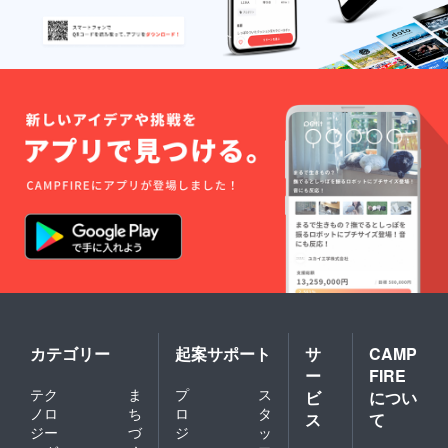
名前を
ご記入
くださ
い。
カテゴリー
起案サポート
サ
CAMP
ー
FIRE
テク
ま
プ
ス
ビ
につい
ノロ
ち
ロ
タ
ス
て
ジー
づ
ジ
ッ