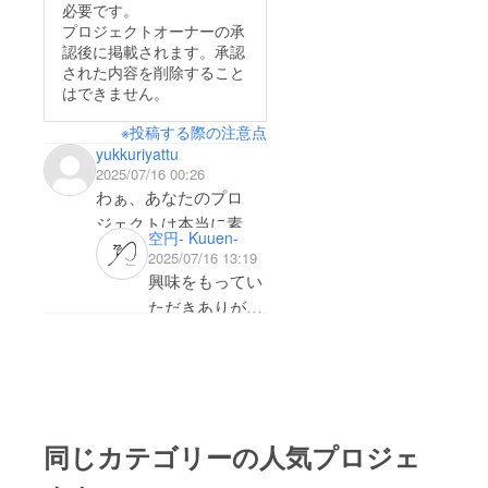
した新しい場所でお抹
ては、
om/wat
0 開始
必要です。
す！応援いただけまし
はこれからも、“お茶
プロ
ch?
最終
茶をたてる活動を続け
プロジェクトオーナーの承
たら幸いです。(東出)
ジェク
v=jkTG
回/(平
を通して心が整う時
認後に掲載されます。承認
ています。クラファン
ト終了
uhRAp
日)15:3
された内容を削除すること
間”を届けていきま
後にお
pY ・注
0 開始
もいよいよ 残り1週間
はできません。
送りす
意事
(土日
す。映像の完成、そし
を切りました！最後ま
るメー
項：支
祝)16:3
て第二弾に向けて、引
ルをご
援時、
0 開始 *
※投稿する際の注意点
で走り抜けますので、
確認く
必ず備
団体予
yukkuriyattu
き続き精進してまいり
ぜひ応援よろしくお願
ださ
考欄に
約や満
2025/07/16 00:26
ます。どうぞ、これか
い。
掲載を
席の場
いいたします！！(東
わぁ、あなたのプロ
希望さ
合、ご
らも見守っていてくだ
れるお
出)
希望の
ジェクトは本当に素晴
名前を
さい！（茶人・東出）
お時間
空円- Kuuen-
らしいですね！正直に
ご記入
に参加
2025/07/16 13:19
くださ
できな
言うと、あなたのアイ
興味をもってい
い。ロ
い場合
デアにとても興味を持
ゴやバ
がござ
ただきありがと
ナーな
いま
ちましたし、それには
うございます。
どの画
す。ご
大きな可能性があると
像の受
了承く
我々のプロジェ
け渡し
ださ
感じています。もっと
クトが実施され
につい
い。 ※3
あなたのプロジェクト
ては、
提供方
れば、日本のお
プロ
法：
について詳しく知りた
茶文化、特に茶
ジェク
メール
同じカテゴリーの人気プロジェ
いです！集めた資金は
ト終了
にて動
道に対する若者
後にお
画をお
プロジェクトの重要な