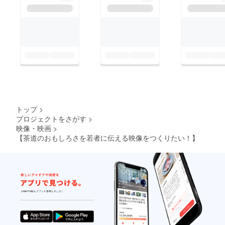
いま
なものとして若
す。お
者離れが進む茶
名前が
どのよ
道ですが、この
うに表
根底にある思想
示され
るかの
を大切に引き継
参考と
ぐために我々は
して、
ご覧く
活動していきま
ださ
す。
い。
https://
www.yo
トップ
>
utube.c
プロジェクトをさがす
>
om/wat
映像・映画
>
ch?
【茶道のおもしろさを若者に伝える映像をつくりたい！】
v=jkTG
uhRAp
pY ・注
意事
項：支
援時、
必ず備
考欄に
掲載を
希望さ
れるお