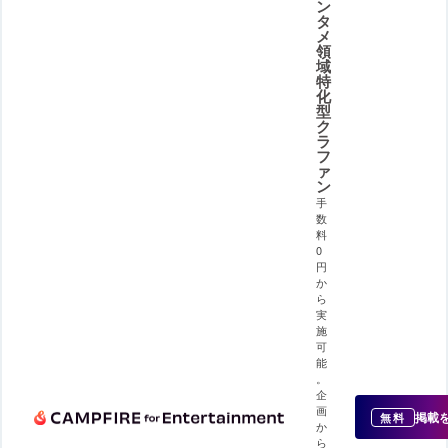
ン
タ
メ
領
域
特
化
型
ク
ラ
フ
ァ
ン
手
数
料
0
円
か
ら
実
施
可
能
。
企
画
掲載
無料
か
ら