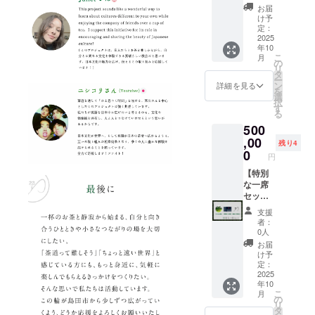
必ずお
決定さ
年7月31
（最大5
は、毎
意事
お届
し込み
届けの
せてい
日
名想
月初め
項：支
け予
くださ
リター
ただき
（金）
定）※1
に専用
定：
援時、
い。 初
ンに貼
ます。
までの
・エン
2025
フォー
必ず備
回/10:0
年10
付され
※2 内容
間に都
ドロー
ムにて
考欄に
0 開始
こ
月
たラベ
量：
内近郊
ルクレ
行いま
の
掲載を
最終
リ
ルや注
120g 原
にて毎
ジット
す。 ※
タ
希望さ
回/(平
ー
意書き
材料及
月開催
（中）
日程に
ン
れるお
詳細を見る
日)15:3
を
をご確
び添加
される
※2 ※1
は限り
選
名前を
0 開始
択
認くだ
物等の
茶会の
有効期
がござ
す
ご記入
(土日
る
さい。
食品表
いずれ
限：
います
くださ
祝)16:3
500
※3 ・掲
示はお
か一回
2025年
ため、
い。
0 開始 *
載期
届け商
に参加
10月1日
,00
ご希望
残り4
団体予
間：映
品のラ
いただ
（水）
に添え
0
円
約や満
像が存
ベルに
けま
〜2026
ない場
席の場
続する
表記さ
す。具
年7月31
【特別
合がご
合、ご
限り掲
れま
体的な
日
な一席
ざいま
希望の
載 ・掲
す。商
日程に
（金）
セッ
す。あ
お時間
載方
品開封
ついて
まで 場
ト】 ・
らかじ
支援
に参加
法：文
前には
は、支
所：都
スペ
めご了
者：
できな
字のみ
必ずお
援者さ
内近郊
シャル
承くだ
0人
い場合
です(10
届けの
まと
の茶室
茶会
さい。
お届
がござ
文字以
リター
メール
または
（都内
・最初
け予
いま
内)。エ
ンに貼
でご相
企業さ
近郊の
は緑茶
定：
す。ご
ンドク
付され
談の上
まの１
茶室／
2025
飲み比
了承く
年10
レジッ
たラベ
決定さ
室をお
有効期
べ体験
ださ
こ
月
トでの
ルや注
せてい
借りし
限付
となり
の
い。 ※2
リ
文字サ
意書き
ただき
ての開
き）※1
ますの
タ
提供方