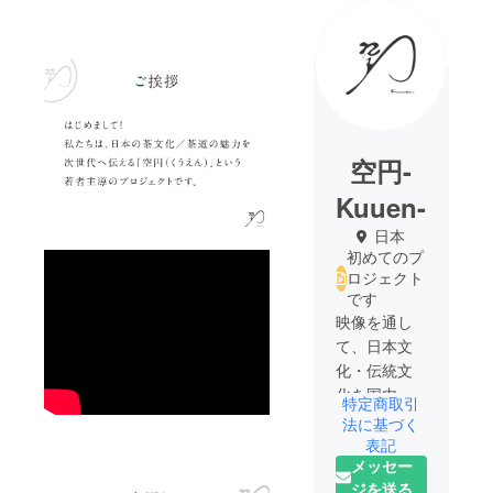
空円-
Kuuen-
日本
初めてのプ
ロジェクト
です
映像を通し
て、日本文
化・伝統文
化を国内外
特定商取引
に発信する
法に基づく
若者中心の
表記
メッセー
プロジェク
ジを送る
トです。茶