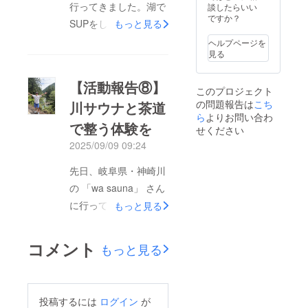
くださ
ださ
ンドク
緑茶ツ
行ってきました。湖で
談したらいい
人たち、感じた景色、
考欄に
い。ロ
い。
レジッ
アーズ
ですか？
掲載を
SUPをしたり、友人と
もっと見る
ゴやバ
https://
トでの
積み重ねた一服一服
は、1
希望さ
ナーな
www.yo
文字/ロ
時間に
キャンプをしたりと、
ヘルプページを
が、この映像の中にす
れるお
どの画
utube.c
ゴサイ
2 回(毎
見る
名前を
自然を全身で味わうひ
像の受
om/wat
ズのイ
時 00 分
べて詰まっています。
ご記入
け渡し
ch?
メージ
と 30
とときとなりました。
くださ
映像は来年の夏、いよ
につい
v=jkTG
を、以
分)開催
【活動報告⑧】
い。
このプロジェクト
そして今回は、SUPの
ては、
uhRAp
下のリ
されま
いよ公開予定です。島
の問題報告は
プロ
pY ・注
ンク
こち
川サウナと茶道
す。
上でお抹茶を点ててみ
田の自然や人の温か
ジェク
意事
(YouTub
KADOD
ら
よりお問い合わ
で整う体験を
ト終了
項：支
e)に掲
ました。茶室から離れ
E
せください
さ、そしてお茶が持つ
後にお
援時、
載して
OOIGA
ていても、お抹茶をい
2025/09/09 09:24
力をたくさんの方に感
送りす
必ず備
いま
WA に
るメー
考欄に
す。お
到着さ
ただくことで自分と向
じていただけたら嬉し
ルをご
掲載を
名前が
先日、岐阜県・神崎川
れまし
き合う時間をつくるこ
確認く
希望さ
どのよ
いです。この自主制作
たら、
の 「wa sauna」 さん
ださ
れるお
うに表
ご希望
とができます。湖の真
をともに盛り上げてく
い。 ※3
名前を
示され
の回を
に行ってきました！茶
もっと見る
ん中で風を感じながら
提供方
ご記入
るかの
お選び
ださった関係者の皆さ
道 × 川サウナで、まさ
法：
くださ
参考と
のう
点てた一服は、また格
ま、そして支援してく
メール
い。ロ
して、
え、ス
に“整いの極み”。自然
コメント
にて動
ゴやバ
ご覧く
別でした。クラファン
もっと見る
タッフ
ださった皆さまへ、心
の中でいただく一服
画をお
ナーな
ださ
にお申
も残すところあと1
より感謝申し上げま
送りさ
どの画
い。
し込み
は、格別のひとときで
せてい
像の受
https://
くださ
日。最後の最後まで力
す。本当にありがとう
だきま
け渡し
www.yo
した。普段から、こう
い。 初
を尽くしてまいりま
投稿するには
ログイン
が
す。
につい
utube.c
ございました。私たち
回/10:0