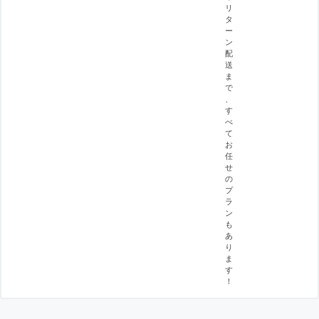
リ
タ
ー
ン
配
送
ま
で
、
す
べ
て
お
任
せ
の
プ
ラ
ン
も
あ
り
ま
す
！