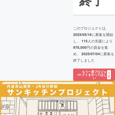
終了
このプロジェクトは、
2025/05/16
に募集を開始
し、
115
人の支援により
978,000
円の資金を集
め、
2025/07/04
に募集を
終了しました
もう一度プロジェ
1
クトをやってほし
2
い