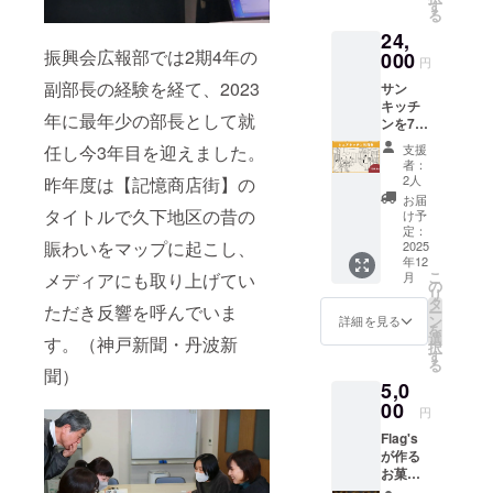
2026年
す
る
6月末
24,
・詳細
振興会広報部では2期4年の
はメー
000
円
ルで連
副部長の経験を経て、2023
サン
絡しま
キッチ
す。
年に最年少の部長として就
ンを7日
間ご利
任し今3年目を迎えました。
支援
用でき
者：
るチ
2人
昨年度は【記憶商店街】の
ケット
お届
をお渡
タイトルで久下地区の昔の
け予
ししま
定：
賑わいをマップに起こし、
す。 ・
2025
年12
有効期
こ
メディアにも取り上げてい
月
限：
の
リ
2025年
タ
ただき反響を呼んでいま
ー
12月下
ン
詳細を見る
を
旬(予
選
す。（神戸新聞・丹波新
択
定)〜
す
る
2026年
聞）
5,0
6月末
・詳細
00
円
はメー
Flag's
ルで連
が作る
絡しま
お菓子
す。
の詰め