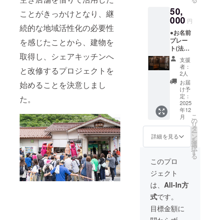
プレー
法：詳
50,
ト(法人
細は
ことがきっかけとなり、継
向け)と
000
メール
円
同じも
で連絡
続的な地域活性化の必要性
●お名前
のにな
しま
プレー
を感じたことから、建物を
りま
す。
ト(法人
す。 ・
取得し、シェアキッチンへ
向け) 感
掲載期
支援
謝の気
間：
者：
と改修するプロジェクトを
持ちを
2026年
2人
込め
1月頃か
お届
始めることを決意しまし
て、店
ら事業
け予
内にお
が存続
定：
た。
名前プ
2025
する限
年12
レート
り掲載
こ
月
を設置
・掲載
の
リ
いたし
方法：
タ
ー
ます。
文字の
ン
詳細を見る
を
内容は
み ・注
選
択
お名前
意事
す
る
プレー
項：支
このプロ
ト(個人
援時、
ジェクト
向け)と
必ず備
同じも
考欄に
は、
All-In方
のにな
掲載を
式
です。
りま
希望さ
す。 ・
れるお
目標金額に
掲載期
名前を
関わらず、