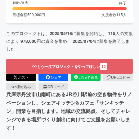
終了
195
%達成
目標金額
500,000
円
支援者数
115
人
このプロジェクトは、
2025/05/16
に募集を開始し、
115
人の支援
により
978,000
円の資金を集め、
2025/07/04
に募集を終了しま
した
もう一度プロジェクトをやってほしい
12
ポスト
シェア
LINEで送る
URLコピー
埋め込み
QRコード
兵庫県丹波市山南町にあるJR谷川駅前の空き物件をリノ
ベーションし、シェアキッチン&カフェ「サンキッチ
ン」開業を目指します。地域の交流拠点、そしてチャレ
ンジできる場所づくり創出に向けてご支援をお願いしま
す！