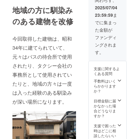
間：
ご記入
2026年
くださ
2025/07/04
地域の方に馴染み
1月頃か
い
23:59:59
ま
ら事業
（ニッ
のある建物を改修
が存続
クネー
でに集まっ
する限
ムでも
た金額が
り掲載
可）
・掲載
ファンディ
今回取得した建物は、昭和
方法：
ングされま
文字の
34年に建てられていて、
み ・注
す。
意事
元々はバスの待合所で使用
項：支
されたり、タクシー会社の
援時、
支援に関するよ
必ず備
くある質問
事務所として使用されてい
考欄に
掲載を
手数料はいく
たりと、地域の方々は一度
希望さ
らかかります
れる企
か？
は入った経験のある馴染み
業名を
ご記入
目標金額に届
が深い場所になります。
くださ
かなかった場
い
合どうなりま
すか？
支援で困った
時はどこに相
談したらいい