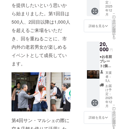
いたし
定：
す。
す。商
を提供したいという思いか
ます。
2025
品開封
年12
・日
前には
ら始まりました。第1回目は
こ
月
時：
の
必ずお
リ
2025年
タ
500人、2回目以降は1,000人
届けの
ー
12月頃
ン
詳細を見る
リター
を
予定 ・
を超えるご来場をいただ
選
ンに貼
択
場所：
す
付され
る
き、回を重ねるごとに、市
丹波市
たラベ
20,
山南町
ルや注
内外の老若男女が楽しめる
池谷
000
意書き
円
117-8
をご確
イベントとして成長してい
●お名前
・支援
認くだ
プレー
者様の
ます。
さい。
ト(個人
交通費
向け) 感
や滞在
支援
謝の気
費：支
者：
持ちを
援者様
5人
込め
の交通
お届
て、店
費や滞
け予
内にお
在費は
定：
名前プ
2025
各自で
年12
レート
ご負担
こ
月
を設置
くださ
の
リ
いたし
い。 ・
タ
ー
ます。
支援者
ン
詳細を見る
を
第4回サン・マルシェの際に
内容は
様との
選
択
お名前
連絡方
す
空き店舗を借りて活用した
る