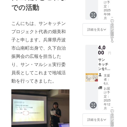
け】 感
け予
での活動
謝の気
定：
持ちを
2025
年08
込めて
こ
月
お礼の
の
リ
こんにちは、サンキッチン
お手紙
タ
ー
をお送
ン
詳細を見る
プロジェクト代表の畑美和
を
りいた
選
択
しま
す
子と申します。兵庫県丹波
る
す。
4,0
市山南町出身で、久下自治
00
円
振興会の広報を担当した
サン
り、サン・マルシェ実行委
キッチ
ンを1日
員長としてこれまで地域活
ご利用
支援
できる
者：
動を行ってきました。
チケッ
6人
トをお
お届
渡しし
け予
ます。
定：
・有効
2025
年12
期限：
こ
月
2025年
の
リ
12月下
タ
ー
旬(予
ン
詳細を見る
を
定)〜
選
択