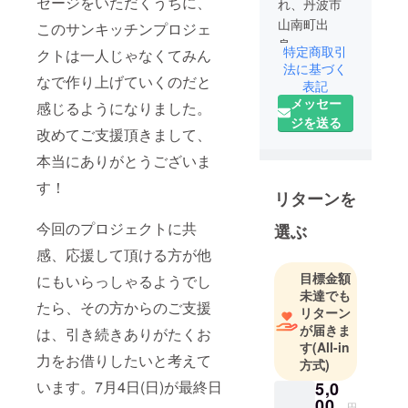
セージをいただくうちに、
れ、丹波市
山南町出
このサンキッチンプロジェ
身。
特定商取引
クトは一人じゃなくてみん
久下自治振
法に基づく
なで作り上げていくのだと
興会の広報
表記
メッセー
を担当、サ
感じるようになりました。
ジを送る
ンマルシェ
改めてご支援頂きまして、
実行委員
本当にありがとうございま
長。子育て
中、5年間の
す！
リターンを
留学生受け
入れをきっ
今回のプロジェクトに共
選ぶ
かけに、地
感、応援して頂ける方が他
域の魅力を
目標金額
にもいらっしゃるようでし
再確認。
未達でも
2019年に第1
たら、その方からのご支援
リターン
回サンマル
が届きま
は、引き続きありがたくお
シェを開
す
(All-in
力をお借りしたいと考えて
方式)
催、2025年5
月18日に第5
います。7月4日(日)が最終日
5,0
00
回を開催。
円