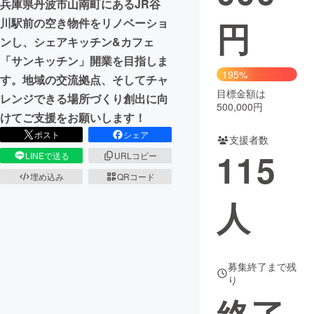
兵庫県丹波市山南町にあるJR谷
円
川駅前の空き物件をリノベーショ
まちづくり・地域活性化
ンし、シェアキッチン&カフェ
「サンキッチン」開業を目指しま
CAMPFIRE for Social Good
CAMPFIRE Creation
195%
す。地域の交流拠点、そしてチャ
CAMPFIREふるさと納税
machi-ya
コミュニティ
目標金額は
レンジできる場所づくり創出に向
500,000円
けてご支援をお願いします！
ポスト
シェア
支援者数
115
LINEで送る
URLコピー
埋め込み
QRコード
人
募集終了まで残
り