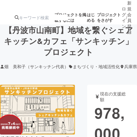
新
ロ
規
グ
会
プロジェクトを掲
はじ
プロジェクト
/
載するには
める
をさがす
イ
員
ン
登
【丹波市山南町】地域を繋ぐシェア
録
キッチン&カフェ「サンキッチン」
プロジェクト
人気のプロ
注目のリ
注目の新着プロ
募集終了が近いプ
もうすぐ公開
ジェクト
ターン
ジェクト
ロジェクト
されます
畑 美和子（サンキッチン代表）
まちづくり・地域活性化
兵庫県
アート・写真
音楽
現在の支援総
テクノロジー・ガジェット
ゲーム・サ
額
978,
映像・映画
書籍・雑誌
000
ビジネス・起業
チャレンジ