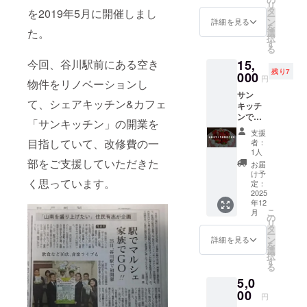
リ
のド
はお届
タ
を2019年5月に開催しまし
ー
リップ
けの商
ン
詳細を見る
を
バッグ
た。
品ラベ
選
択
のセッ
ルに表
す
る
トをお
記され
今回、谷川駅前にある空き
15,
届けし
ます。
残り7
ます。
000
商品開
円
物件をリノベーションし
Flag's
封前に
サン
が作る
は必ず
て、シェアキッチン&カフェ
キッチ
お菓子
お届け
ンで一
の詰め
のリ
「サンキッチン」の開業を
緒に
合わせ
ターン
支援
ケーキ
をお届
に貼付
目指していて、改修費の一
者：
を作り
けしま
された
1人
ます。
部をご支援していただきた
す。
ラベル
お届
作った
【焼き
や注意
け予
く思っています。
ケーキ
菓子
定：
書きを
はご自
2025
セット
ご確認
年12
宅でお
(スペ
くださ
こ
月
召し上
シャ
の
い。
リ
がりく
ル)】 内
タ
ー
ださ
容量12
ン
詳細を見る
を
い。 ・
個（常
選
択
材料
温保
す
る
費：リ
存） ※
5,0
ターン
賞味期
に含む
00
限2週間
円
・日
以上