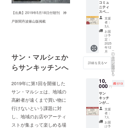
コミュ
時：
残って
ニティ
2025年
いるも
スペー
12月下
のを発
【出典】2019年5月18日付朝刊 神
ス(2階)
旬予定
送しま
支援
を2日間
・場
戸新聞丹波篠山版掲載
す ※原
者：
ご利用
所：丹
料の一
3人
できる
波市山
部に
お届
チケッ
南町池
卵・小
け予
トをお
谷117-8
定：
麦を含
渡しし
2025
・支援
む 【ド
年12
ます。
者様の
リップ
こ
月
・有効
交通
の
バッ
サン・マルシェか
リ
期限：
費：支
タ
グ】 内
ー
2025年
援者様
ン
容量５
詳細を見る
を
らサンキッチンへ
12月下
の交通
選
個(常温
択
旬(予
費は各
す
保存) ※
る
定)〜
自でご
賞味期
10,
2026年
負担く
限2ヶ月
2019年に第1回を開催した
残り13
6月末
000
ださ
原材料
円
・詳細
い。 ・
及び添
サン・マルシェは、地域の
サン
はメー
支援者
加物等
キッチ
ルで連
様との
高齢者が遠くまで買い物に
の食品
ンが完
絡しま
連絡方
表示は
成した
す。
行けないという課題に対
法：詳
お届け
支援
時に
細は
の商品
者：
し、地域のお店やアーティ
オープ
メール
7人
ラベル
ン前に
で連絡
に表記
お届
ストが集まって楽しめる場
ご招待
しま
け予
されま