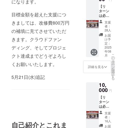
になります。
【リ
ターン
目標金額を超えた支援につ
は必要
ないけ
きましては、改修費800万円
支援
ど応援
者：
したい
28人
の補填に充てさせていただ
方向
お届
け】 感
きます。クラウドファン
け予
謝の気
定：
ディング、そしてプロジェ
持ちを
2025
年08
込めて
こ
クト達成までどうぞよろし
月
お礼の
の
リ
メール
タ
くお願いいたします。
ー
をお送
ン
詳細を見る
を
りいた
選
択
しま
す
5月21日(水)追記
る
す。
10,
000
円
【リ
ターン
は必要
ないけ
支援
ど応援
者：
したい
16人
自己紹介とこれま
方向
お届