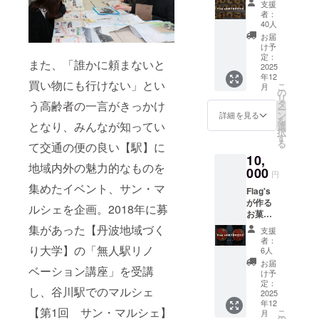
支援
合わせ
者：
をお届
40人
けしま
お届
す。
け予
【焼き
定：
また、「誰かに頼まないと
菓子
2025
年12
セッ
買い物にも行けない」とい
こ
月
ト】内
の
リ
容量5個
タ
う高齢者の一言がきっかけ
ー
（常温
ン
詳細を見る
を
保存）
となり、みんなが知ってい
選
択
※賞味期
す
る
て交通の便の良い【駅】に
限2週間
10,
以上
地域内外の魅力的なものを
残って
000
円
いるも
集めたイベント、サン・マ
Flag's
のを発
が作る
送しま
ルシェを企画。2018年に募
お菓子
す ※原
の詰め
料の一
集があった【丹波地域づく
支援
合わせ
部に
者：
(スペ
り大学】の「無人駅リノ
卵・小
6人
シャル
麦を含
お届
ベーション講座」を受講
バー
む 原材
け予
ジョン)
料及び
定：
し、谷川駅でのマルシェ
と No
2025
添加物
年12
name
等の食
【第1回 サン・マルシェ】
こ
月
coffee
品表示
の