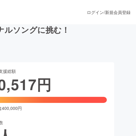
ログイン
/
新規会員登録
ナルソングに挑む！
うすぐ公開されます
支援総額
プロダクト
0,517
円
ファッション
スポーツ
00,000円
数
ア
ソーシャルグッド
人