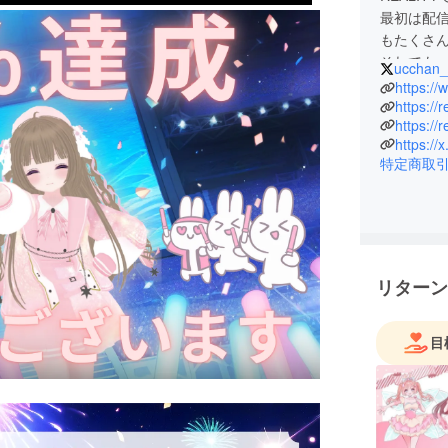
最初は配
もたくさ
それでも
ucchan_r
配信を頑
https:/
り、何度
https://
みんなと
https://
は、「ふ
特定商取
と」。
その第一
ンディン
みんなと
ていきた
無理のな
リターン
す。
これから
目