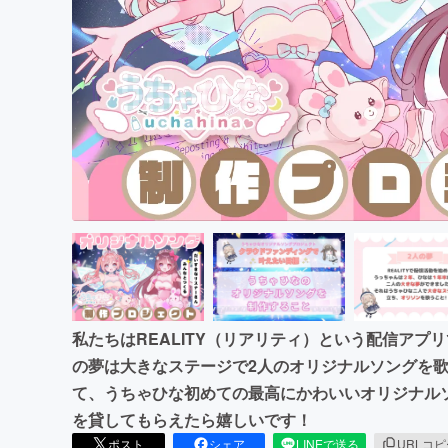
まちづくり・地域活性化
私たちはREALITY（リアリティ）という配信アプ
の夢は大きなステージで2人のオリジナルソングを歌
て、うちゃひな初めての最高にかわいいオリジナル
を貸してもらえたら嬉しいです！
ポスト
シェア
LINEで送る
URLコ