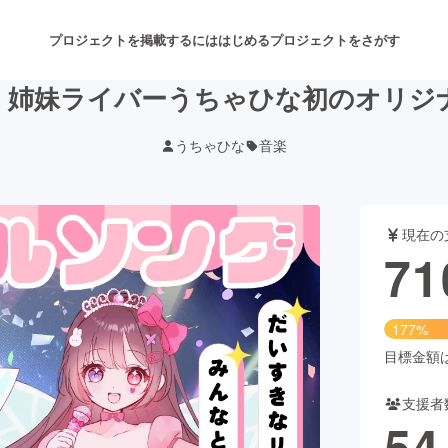
プロジェクトを掲載するには
はじめる
プロジェクトをさがす
】姉妹ライバーうちゃひな初のオリジ
うちゃひな
音楽
注目のリターン
注目の新着プロジェクト
募集終了が近いプロジェクト
も
現在の
音楽
舞台・パフォーマンス
71
ゲーム・サービス開発
フード・飲食店
177%
書籍・雑誌出版
アニメ・漫画
目標金額は4
支援者
チャレンジ
ビューティー・ヘルスケ
54