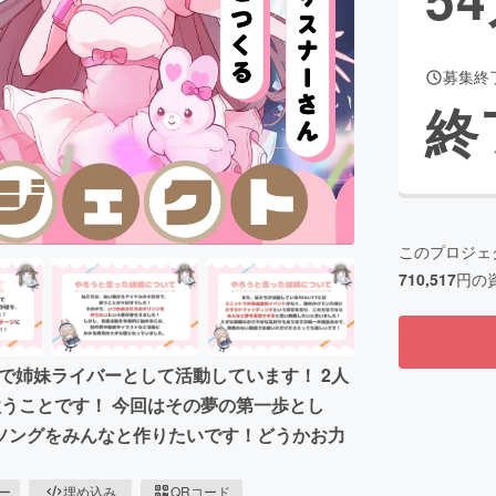
募集終
CAMPFIRE for Social Good
CAMPFIRE Creation
終
CAMPFIREふるさと納税
machi-ya
コミュニティ
このプロジェ
710,517
円の
リで姉妹ライバーとして活動しています！ 2人
うことです！ 今回はその夢の第一歩とし
ソングをみんなと作りたいです！どうかお力
ピー
埋め込み
QRコード