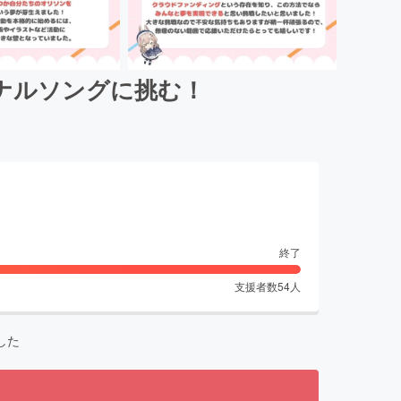
ナルソングに挑む！
終了
支援者数
54
人
した