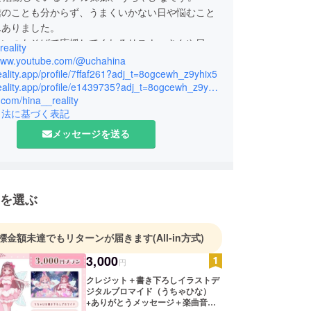
信のことも分からず、うまくいかない日や悩むこと
んありました。
、いつもそばで応援してくれるリスナーさんや日々
eality
張っている配信仲間の存在が、私たちの支えであ
/www.youtube.com/@uchahina
も背中を押してくれました。
reality.app/profile/7ffaf261?adj_t=8ogcewh_z9yhix5
https://reality.app/profile/e1439735?adj_t=8ogcewh_z9yhix5
支え合いながら、一歩ずつ進んできた私たちの夢
x.com/hina__reality
たりのオリジナルソングを大きなステージで歌うこ
引法に基づく表記
メッセージを送る
歩として、みんなと一緒に曲をつくるクラウドファ
グプロジェクトを立ち上げました。
一緒に歩んできたこの道を、これからも大切に続け
いと思っています。
い範囲で、温かく見守っていただけたら嬉しいで
を選ぶ
も姉妹で、笑顔と癒しを届けていきます！
標金額未達でもリターンが届きます
(All-in方式)
3,000
円
クレジット＋書き下ろしイラストデ
ジタルブロマイド（うちゃひな）
+ありがとうメッセージ＋楽曲音源