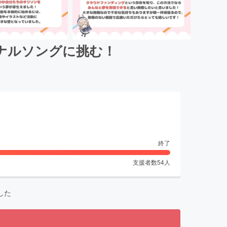
ナルソングに挑む！
終了
支援者数
54
人
した