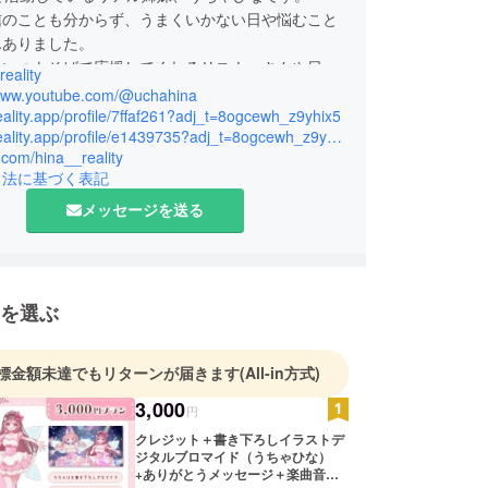
信のことも分からず、うまくいかない日や悩むこと
んありました。
、いつもそばで応援してくれるリスナーさんや日々
eality
張っている配信仲間の存在が、私たちの支えであ
/www.youtube.com/@uchahina
も背中を押してくれました。
reality.app/profile/7ffaf261?adj_t=8ogcewh_z9yhix5
https://reality.app/profile/e1439735?adj_t=8ogcewh_z9yhix5
支え合いながら、一歩ずつ進んできた私たちの夢
x.com/hina__reality
たりのオリジナルソングを大きなステージで歌うこ
引法に基づく表記
メッセージを送る
歩として、みんなと一緒に曲をつくるクラウドファ
グプロジェクトを立ち上げました。
一緒に歩んできたこの道を、これからも大切に続け
いと思っています。
い範囲で、温かく見守っていただけたら嬉しいで
を選ぶ
も姉妹で、笑顔と癒しを届けていきます！
標金額未達でもリターンが届きます
(All-in方式)
3,000
円
クレジット＋書き下ろしイラストデ
ジタルブロマイド（うちゃひな）
+ありがとうメッセージ＋楽曲音源