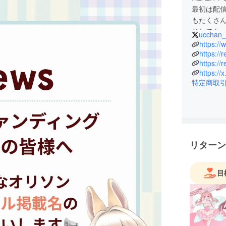
最初は配
もたくさ
それでも
ucchan_r
配信を頑
https:/
り、何度
https://
みんなと
https://
は、「ふ
特定商取
と」。
その第一
ンディン
みんなと
ていきた
無理のな
リターン
す。
これから
目