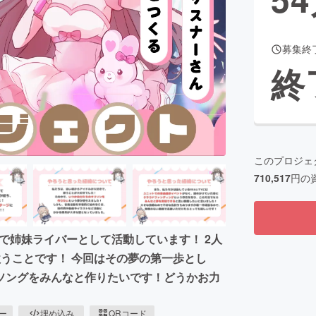
募集終
CAMPFIRE for Social Good
CAMPFIRE Creation
終
CAMPFIREふるさと納税
machi-ya
コミュニティ
このプロジェ
710,517
円の
リで姉妹ライバーとして活動しています！ 2人
うことです！ 今回はその夢の第一歩とし
ソングをみんなと作りたいです！どうかお力
ピー
埋め込み
QRコード