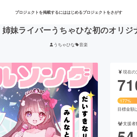
プロジェクトを掲載するには
はじめる
プロジェクトをさがす
】姉妹ライバーうちゃひな初のオリジ
うちゃひな
音楽
注目のリターン
注目の新着プロジェクト
募集終了が近いプロジェクト
も
現在の
音楽
舞台・パフォーマンス
71
ゲーム・サービス開発
フード・飲食店
177%
書籍・雑誌出版
アニメ・漫画
目標金額は4
支援者
チャレンジ
ビューティー・ヘルスケ
54