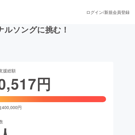
ログイン
/
新規会員登録
ナルソングに挑む！
うすぐ公開されます
支援総額
プロダクト
0,517
円
ファッション
スポーツ
00,000円
数
ア
ソーシャルグッド
人