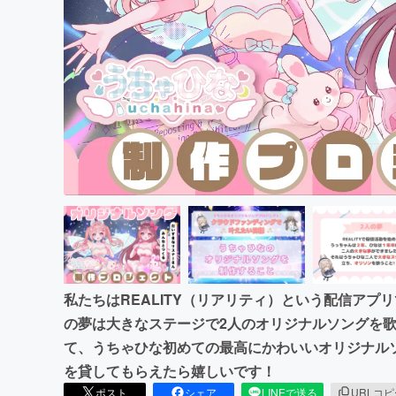
まちづくり・地域活性化
私たちはREALITY（リアリティ）という配信アプ
の夢は大きなステージで2人のオリジナルソングを歌
て、うちゃひな初めての最高にかわいいオリジナル
を貸してもらえたら嬉しいです！
ポスト
シェア
LINEで送る
URLコ