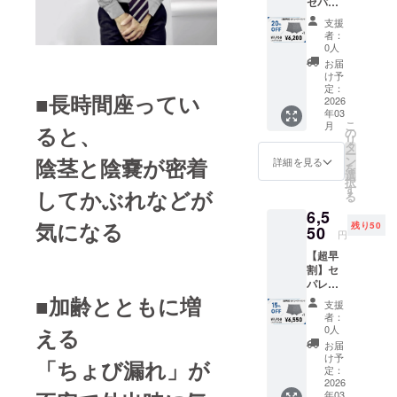
匠・商標」
セパ
レー
を守る「知
支援
ターパ
者：
的財産権訴
ンツ×1
0人
訟費用保険
着 ■超
お届
超早割
け予
（引受会
セパ
定：
■長時間座ってい
社：あいお
レー
2026
年03
ターパ
いニッセイ
こ
月
ると、
ンツ1着
の
同和損
リ
[CAMP
タ
ー
保）」を会
FIRE価
陰茎と陰嚢が密着
ン
詳細を見る
を
格7,750
選
員様向けに
択
円(税込)
す
してかぶれなどが
販売もして
る
の
6,5
20%OF
気になる
残り50
F] ■リ
50
円
ターン
【超早
内容 セ
割】セ
パレー
パレー
ターパ
ターパ
■加齢とともに増
ンツ×1
支援
ンツ×1
着 ※実
者：
着 ■超
際にお
0人
える
早割 セ
届けす
お届
パレー
る商品
け予
「ちょび漏れ」が
ターパ
及び
定：
ンツ1着
2026
パッ
年03