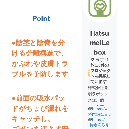
Point
Hatsu
●陰茎と陰嚢を分
meiLa
box
ける分離構造で、
東京都
かぶれや皮膚トラ
他に3件の
プロジェク
ブルを予防します
トを掲載し
ています
株式会社発
明ラボック
●前面の吸水パッ
スは、個
ドがちょび漏れを
人・企業の
https://www.hatsumeilabox.com
商品開発か
https://www.hatsumeilabox.com/corporation/insurance/
キャッチし、
ら製造、販
https://twitter.com/HatsumeiLabox
特定商取引
売までして
ズボンを汚さず安