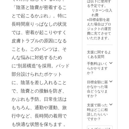
は以下に使用す
る予定です。
「陰茎と陰嚢が密着するこ
リターン仕入
とで起こるかぶれ」。特に
れ費
※目標金額を超
長時間座りっぱなしの状況
えた場合はプロ
ジェクトの運営
では、密着が起こりやすく
費に充てさせて
いただきます。
皮膚トラブルの原因になる
ことも。このパンツは、そ
支援に関するよ
んな悩みに対処するため
くある質問
手数料はいく
に“別居構造”を採用。パッド
らかかります
か？
部分設けられたポケット
に、陰茎を差し入れること
目標金額に届
かなかった場
で、陰嚢との接触を防ぎ、
合どうなりま
すか？
かぶれも予防。日常生活は
支援で困った
もちろん、通勤や運動、旅
時はどこに相
談したらいい
行中など、長時間の着用で
ですか？
も快適な状態を保ちます 。
ヘルプページを