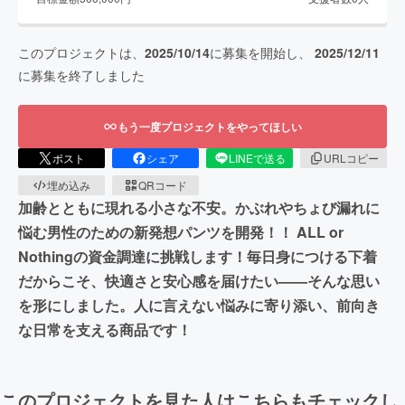
このプロジェクトは、
2025/10/14
に募集を開始し、
2025/12/11
に募集を終了しました
もう一度プロジェクトをやってほしい
ポスト
シェア
LINEで送る
URLコピー
埋め込み
QRコード
加齢とともに現れる小さな不安。かぶれやちょび漏れに
悩む男性のための新発想パンツを開発！！ ALL or
Nothingの資金調達に挑戦します！毎日身につける下着
だからこそ、快適さと安心感を届けたい——そんな思い
を形にしました。人に言えない悩みに寄り添い、前向き
な日常を支える商品です！
このプロジェクトを見た人はこちらもチェックし