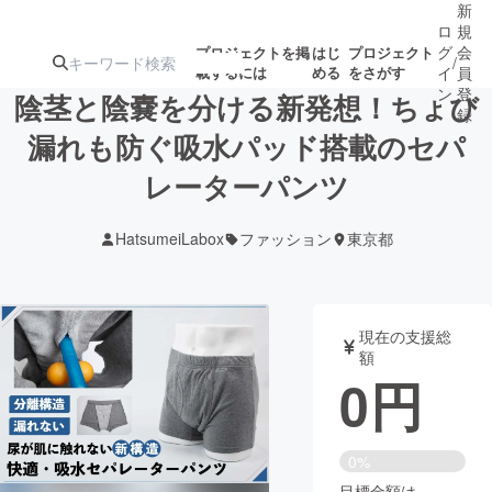
新
ロ
規
グ
会
プロジェクトを掲
はじ
プロジェクト
/
載するには
める
をさがす
イ
員
ン
登
陰茎と陰嚢を分ける新発想！ちょび
録
漏れも防ぐ吸水パッド搭載のセパ
レーターパンツ
人気のプロ
注目のリ
注目の新着プロ
募集終了が近いプ
もうすぐ公開
ジェクト
ターン
ジェクト
ロジェクト
されます
HatsumeiLabox
ファッション
東京都
アート・写真
音楽
現在の支援総
テクノロジー・ガジェット
ゲーム・サ
額
0
円
映像・映画
書籍・雑誌
0%
ビジネス・起業
チャレンジ
目標金額は