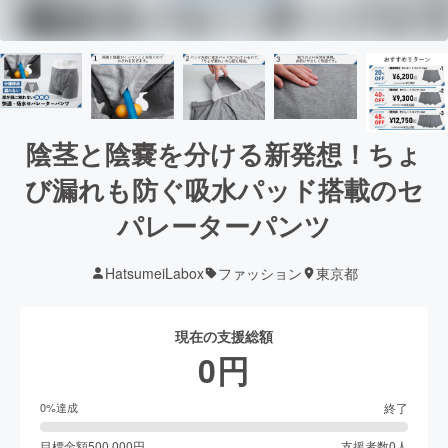
陰茎と陰嚢を分ける新発想！ちょ
び漏れも防ぐ吸水パッド搭載のセ
パレーターパンツ
HatsumeiLabox
ファッション
東京都
現在の支援総額
0
円
終了
0
%達成
目標金額
500,000
円
支援者数
0
人