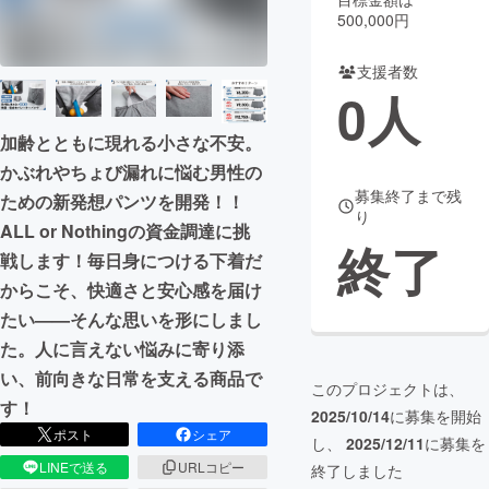
500,000円
まちづくり・地域活性化
支援者数
0
人
CAMPFIRE for Social Good
CAMPFIRE Creation
CAMPFIREふるさと納税
machi-ya
コミュニティ
加齢とともに現れる小さな不安。
かぶれやちょび漏れに悩む男性の
募集終了まで残
ための新発想パンツを開発！！
り
ALL or Nothingの資金調達に挑
終了
戦します！毎日身につける下着だ
からこそ、快適さと安心感を届け
たい——そんな思いを形にしまし
た。人に言えない悩みに寄り添
い、前向きな日常を支える商品で
このプロジェクトは、
す！
2025/10/14
に募集を開始
ポスト
シェア
し、
2025/12/11
に募集を
LINEで送る
URLコピー
終了しました