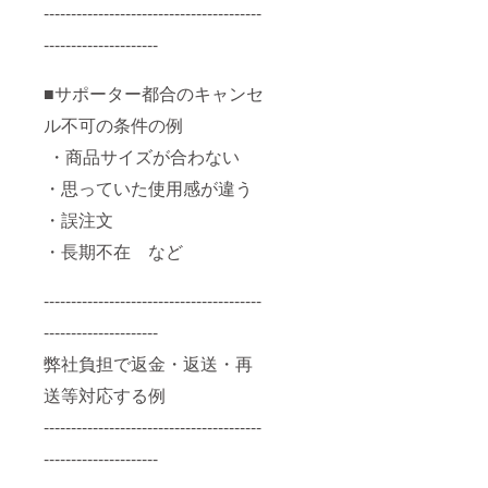
----------------------------------------
---------------------
■サポーター都合のキャンセ
ル不可の条件の例
・商品サイズが合わない
・思っていた使用感が違う
・誤注文
・長期不在 など
----------------------------------------
---------------------
弊社負担で返金・返送・再
送等対応する例
----------------------------------------
---------------------