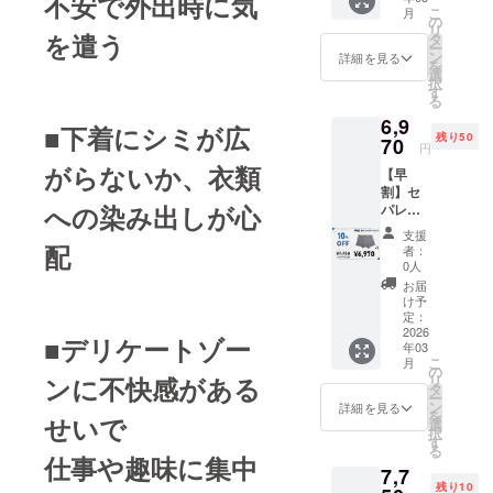
不安で外出時に気
[CAMP
ケージ
こ
月
FIRE価
等 のデ
の
リ
格7,750
を遣う
ザイン
タ
ー
円(税込)
は異な
ン
詳細を見る
を
の
る場合
選
択
15%OF
があり
す
る
F] ■リ
ますの
6,9
ターン
で、 あ
■下着にシミが広
残り50
内容 セ
70
らかじ
円
パレー
めご了
がらないか、衣類
【早
ターパ
承くだ
割】セ
ンツ×1
さい。
への染み出しが心
パレー
着 ※実
ターパ
際にお
支援
ンツ×1
届けす
配
者：
着 ■早
る商品
0人
割 セパ
及び
お届
レー
パッ
け予
ターパ
ケージ
定：
ンツ1着
2026
等 のデ
■デリケートゾー
年03
[CAMP
ザイン
こ
月
FIRE価
は異な
の
ンに不快感がある
リ
格7,750
る場合
タ
ー
円(税込)
があり
ン
詳細を見る
を
せいで
の
ますの
選
択
10%OF
で、 あ
す
る
F] ■リ
らかじ
仕事や趣味に集中
7,7
ターン
めご了
残り10
内容 セ