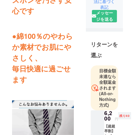
法に基づく
おります。
表記
心です
また発明発
メッセー
想の勉強の
ジを送る
場や、保有
する知的財
●綿100％のやわら
産権を繋ぐ
サポートな
リターンを
か素材でお肌にや
どあらゆる
選ぶ
さしく、
方面から発
明をサポー
毎日快適に過ごせ
トする会社
目標金額
です。
未達なら
ます
全額返金
されます
発明ラボッ
(All-or-
クス会員数
Nothing
は１万人
方式)
超。
6,2
残り40
00
円
「特許・実
【超超
用新案・意
早割】