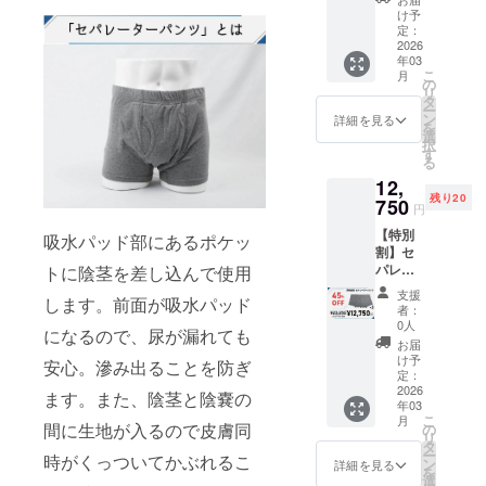
パレー
る商品
け予
ターパ
及び
定：
ンツ2着
2026
パッ
年03
[CAMP
ケージ
こ
月
FIRE価
等 のデ
の
リ
格
ザイン
タ
ー
15,500
は異な
ン
詳細を見る
を
円(税込)
る場合
選
択
の
があり
す
る
40%OF
ますの
12,
F] ■リ
で、 あ
残り20
ターン
750
らかじ
円
内容 セ
めご了
【特別
パレー
吸水パッド部にあるポケッ
承くだ
割】セ
ターパ
さい。
パレー
トに陰茎を差し込んで使用
ンツ×2
ターパ
着 ※実
支援
します。前面が吸水パッド
ンツ
際にお
者：
×3set ■
届けす
0人
になるので、尿が漏れても
特別割
る商品
お届
セパ
及び
け予
安心。滲み出ることを防ぎ
レー
パッ
定：
ターパ
2026
ケージ
ます。また、陰茎と陰嚢の
年03
ンツ3着
等 のデ
こ
月
[CAMP
間に生地が入るので皮膚同
ザイン
の
リ
FIRE価
は異な
タ
ー
時がくっついてかぶれるこ
格
る場合
ン
詳細を見る
を
23,250
があり
選