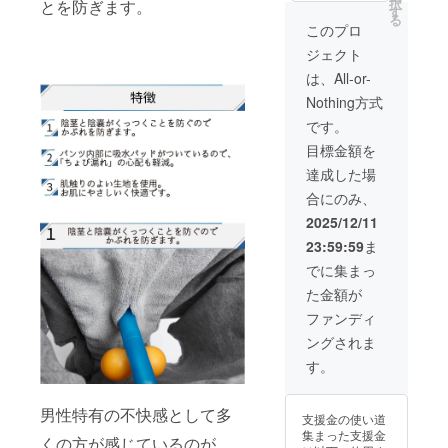
択
とを防ぎます。
円(税込)
ますの
す
る
の
で、 あ
このプロ
45%OF
らかじ
ジェクト
F] ■リ
めご了
ターン
承くだ
は、All-or-
内容 セ
さい。
Nothing方式
パレー
ターパ
です。
ンツ×3
目標金額を
着 ※実
際にお
達成した場
届けす
合にのみ、
る商品
及び
2025/12/11
パッ
23:59:59
ま
ケージ
等 のデ
でに集まっ
ザイン
た金額が
は異な
る場合
ファンディ
があり
ングされま
ますの
で、 あ
す。
らかじ
めご了
承くだ
男性特有の不快感として多
支援金の使い道
さい。
集まった支援金
くの方が感じているのが、