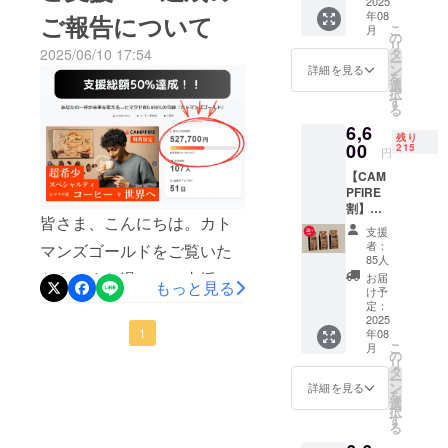
日に大阪の万博記念公園で
ジナル
2025
少なス
分な学用品が揃わない環境
もっと多くの人へ届けたい
年08
ご報告について
マグ
ペシャ
こ
開催されたロハスフェスタ
月
が続いています。今回お渡
プロジェクトの期間はまだ
セット
ルティ
の
リ
通常価
コー
2025/06/10 17:54
タ
万博に出展した際の様子を
ししたバッグは、Kathmans
ー
残っています。このコー
格5,900
ヒー
ン
詳細を見る
を
円相当
を、日
選
ご報告いたします。実際に
Goldオリジナルで、“毎日の
ヒーをもっと多くの方に
択
→ 特別
本国内
す
る
お客様とお会いして、直接
価格
でじっ
通学で使いやすいこと” を一
知っていただけるよう、引
6,6
4,900円
くり焙
残り
コーヒーをお届けできまし
番に考えて制作しました。
き続きイベント出展や発信
（送料
00
煎しま
215
円
込）
した。
た。当日は天候にも恵ま
先生方や地域の方々と力を
を続けていきます。ご家族
【CAM
お湯を
上品で
PFIRE
注ぐだ
まろや
れ、多くの方がブースにお
合わせ、一人ひとりに手渡
やご友人、お知り合いな
割】
けで本
かな味
皆さま、こんにちは。カト
コー
立ち寄りくださいました。
格的な
わい
しで届けました。配布の場
ど、「コーヒーが好き」
支援
ヒー豆
スペ
を、特
者：
マンズゴールドをご覧いた
▼出店ブースの様子「ネ
(または
面では、まだ大きなバッグ
「エシカルな取り組みに関
シャル
製のオ
85人
粉)
ティ
リジナ
だき、また温かいご支援を
お届
パールのコーヒーって初め
に少し戸惑う子どもに、先
もっと見る
心がある」という方がい
200g ×
コー
ルマグ
け予
3袋セッ
お寄せいただき、心より感
ヒーを
定：
カップ
て聞きました！」「香りが
生がそっと背負わせてあげ
らっしゃいましたら、ぜひ
ト 通常
2025
楽しめ
ととも
謝申し上げます。おかげさ
1
年08
価格
とても良くて、飲んでみて
る、便
にお楽
る姿もありました。花飾り
このプロジェクトをご紹介
こ
月
8,400円
利なド
の
しみく
まで、開始後1週間ほどで
リ
驚きました」といったお声
相当 →
を準備してくれた地域の人
いただけたら嬉しいです。
リップ
タ
ださ
ー
特別価
バッグ
ン
い。売
詳細を見る
目標金額の50％ を達成する
を多数いただき、試飲の
を
たちの温かさにも触れ、胸
皆さまの“もうひと声”が、さ
格6,600
タイプ
選
上の一
択
円（送
ことができました 。こうし
です。
す
部はネ
後、その場でご購入いただ
がいっぱいになりました。■
らに多くの人に「カトマン
る
料込）
カトマ
パール
て多くの方々に共感とご支
標高