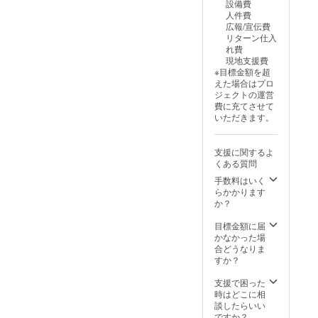
設備費
円分の
る内容
ル）●保
人件費
て、「カトマンズゴール
クーポ
（以下
存方
広報/宣伝費
ン付き
から選
法：高
ド」が単なる“飲み物”で終わ
リターン仕入
で、大
択）：
温多湿
れ費
変お得
・ド
を避
らない、持続可能で意味の
現地支援費
な内容
リップ
け、涼
※目標金額を超
となっ
バッグ
ある価値を共に広げていき
しい場
えた場合はプロ
ていま
コー
所で保
ジェクトの運営
たいと思っています。 ご家
す。売
ヒー
存 ●賞
費に充てさせて
上の一
（10袋
味期限
族やお知り合いへのご紹介
いただきます。
部はネ
×2セッ
など詳
パール
ト） ・
細は商
ページのシェアやコメント
の子ど
コー
品ラベ
支援に関するよ
もたち
ヒー豆
での応援などしていただけ
ルに記
くある質問
の教育
または
載しま
ると、大変ありがたいで
支援に
粉
手数料はいく
す。
役立て
（200g
らかかります
す。 次回予告次回の活動報
られま
×2袋）
か？
す。 ●
◆初回
告では、万博公園で行われ
内容：
限定特
目標金額に届
ドリッ
典： ・
た「ロハスフェスタ万博」
かなかった場
プバッ
オリジ
合どうなりま
への出展体験をご紹介しま
グコー
ナル陶
すか？
ヒー
器製マ
す。現地でいただいたお客
（10g）
グカッ
支援で困った
●名称：
プ ・木
時はどこに相
様との交流や、試飲から購
レギュ
製ソー
談したらいい
ラー
サー・
入に至った際のお話なども
ですか？