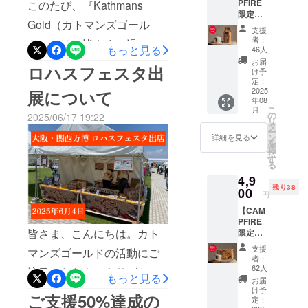
PFIRE
域の農村部に暮らす子ども
このたび、『Kathmans
もたちへの
限定】
教育支援や
たちへ、オリジナルのス
Gold（カトマンズゴール
コー
支援
ヒー豆
農村地域の
者：
クールバッグを寄付しまし
ド）』は、皆さまの温かい
(または
もっと見る
46人
活性化と
粉)
た。実はこれは、私たちの
ご支援のおかげで目標金額
お届
いった社会
ロハスフェスタ出
200g ＆
け予
限定オ
ブランドとして 初めての現
を達成することができまし
定：
貢献プロ
リジナ
2025
展について
ジェクトに
地支援 です。“飲むことが応
た。プロジェクト開始から
年08
ルマグ
こ
月
も力を入れ
セット
の
2025/06/17 19:22
援になる” というコンセプト
多くの方々が共感の声を寄
リ
通常価
タ
ています。
ー
格5,900
ン
詳細を見る
を、本当に実際のアクショ
せてくださり、ページを
私たちはこ
を
円相当
選
択
→ 特別
れからも皆
ンとして届けることができ
シェアしてくださったり、
す
る
価格
さまととも
ました。■ 支援が届きにく
「応援しています」という
4,9
4,900円
に、明るく
残り38
（送料
00
円
い山岳地域の子どもたちへ
メッセージとともにご支援
込） 標
豊かな未来
【CAM
高
寄付先となったラスワ郡
を届けてくださったり、ひ
を目指して
PFIRE
1,500m
皆さま、こんにちは。カト
限定】
挑戦を続け
以上の
は、険しい山道が続く、物
とつひとつの想いが、ここ
ドリッ
ネパー
てまいりま
支援
マンズゴールドの活動にご
資が届きにくい地域です。
までの原動力になりまし
プバッ
ルの農
者：
す。
グコー
園で丁
62人
注目いただき、ありがとう
子どもたちは長い距離を歩
た。心より感謝申し上げま
もっと見る
ヒー10
寧に手
お届
袋＆限
摘みさ
ございます。今回は、6月4
け予
いて学校に通いますが、十
す。ネパールの一杯を、
ご支援50%達成の
定オリ
れた希
定：