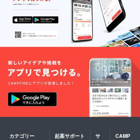
法：高
温多湿
を避
け、涼
しい場
所で保
存 ●賞
味期限
など詳
細は商
品ラベ
ルに記
載しま
す。 ◆
オリジ
ナル陶
器製マ
グカッ
プ ・口
径8cm×
高さ
7cm 、
250ml
◆木製
ソー
サー
・直径
カテゴリー
起案サポート
サ
CAMP
12cm×