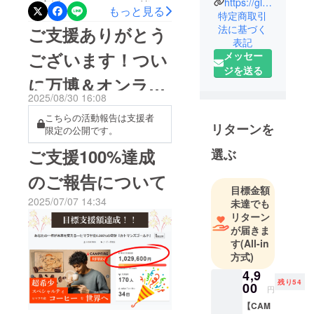
https://globalstride.jp
で応援してくださった皆さ
もっと見る
世界をつな
特定商取引
まへ）このプロジェクト
ぐ貿易事業
法に基づく
ご支援ありがとう
表記
を展開する
は、CAMPFIREから始まり
ございます！つい
メッセー
株式会社
ました。あの時、まだ形に
ジを送る
Global Stride
に万博＆オンライ
なっていなかった “ネパール
は、2024年2
2025/08/30 16:08
の子どもたちのための取り
月に設立さ
ン販売スタート
こちらの活動報告は支援者
れました。
組み” が、皆さまの応援に
リターンを
限定の公開です。
主力事業で
よって、ついに現地で大き
ある日本製
ご支援100%達成
選ぶ
な一歩を踏み出すことがで
品の輸出に
のご報告について
きました。今日は、そのご
加え、ネ
目標金額
パール産の
報告をさせてください。■
2025/07/07 14:34
未達でも
希少なコー
リターン
ネパールの山岳地帯・ラス
ヒー豆を使
が届きま
ワ郡でスクールバッグを寄
す
(All-in
用した『カ
方式)
トマンズ
付しましたKathmans Gold
4,9
ゴールド』
では、ブランド売上の一部
残り54
00
を通じて、
円
を活用し、ネパール山岳地
現地の子ど
【CAM