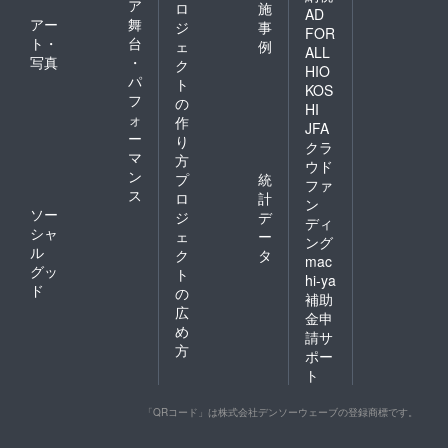
ア
ロ
施
AD
アー
舞
ジ
事
FOR
ト・
台
ェ
例
ALL
写真
・
ク
HIO
パ
ト
KOS
フ
の
HI
ォ
作
JFA
ー
り
クラ
マ
方
ウド
ン
プ
統
ファ
ス
ロ
計
ン
ソー
ジ
デ
ディ
シャ
ェ
ー
ング
ル
ク
タ
mac
グッ
ト
hi-ya
ド
の
補助
広
金申
め
請サ
方
ポー
ト
「QRコード」は株式会社デンソーウェーブの登録商標です。