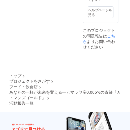
コー
オリジ
含めてお届け予定ですの
ヒー
ナルT
ヘルプページを
（粉）
シャツ
見る
で、ぜひご期待ください。
●原材
●内容：
料：
コー
コー
ヒー豆
このプロジェクト
ヒー豆
（また
の問題報告は
●生豆生
こち
は粉）
産国：
200g ×
ら
よりお問い合わ
ネパー
3袋 ●名
せください
ル ●保
称：レ
存方
ギュ
法：高
ラー
温多湿
コー
を避
ヒー
け、涼
（豆ま
トップ
>
しい場
たは
プロジェクトをさがす
>
所で保
粉） ●
フード・飲食店
>
存 ●賞
原材
味期限
あなたの一杯が未来を変える—ヒマラヤ産0.005%の奇跡『カ
料：
など詳
コー
トマンズゴールド』
>
細は商
ヒー豆
活動報告一覧
品ラベ
（生豆
ルに記
生産
載しま
国：ネ
す。
パー
ル）●保
存方