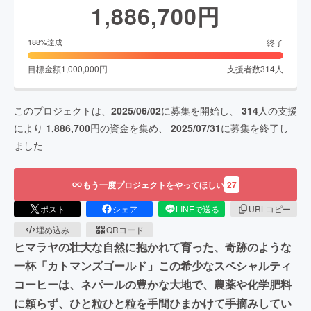
1,886,700
円
終了
188
%達成
目標金額
1,000,000
円
支援者数
314
人
このプロジェクトは、
2025/06/02
に募集を開始し、
314
人の支援
により
1,886,700
円の資金を集め、
2025/07/31
に募集を終了し
ました
もう一度プロジェクトをやってほしい
27
ポスト
シェア
LINEで送る
URLコピー
埋め込み
QRコード
ヒマラヤの壮大な自然に抱かれて育った、奇跡のような
一杯「カトマンズゴールド」この希少なスペシャルティ
コーヒーは、ネパールの豊かな大地で、農薬や化学肥料
に頼らず、ひと粒ひと粒を手間ひまかけて手摘みしてい