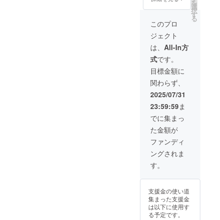
ラー
味期限
笑顔として確かに実を結び
を
価格
な年間
選
ちの教
原材
コー
など詳
択
し、そしてサステナブルな
1,500円
定期便
す
育支援
料：
始めています。これから
ヒー
細は商
る
（送料
です。
に役立
このプロ
コー
（粉）
品ラベ
未来への一歩そんな価値
込） カ
初回に
も、ネパールの山と子ども
てられ
ヒー豆
●原材
ルに記
ジェクト
トマン
は限定
ます。
●生豆生
を、お届けする一杯から感
料：
載しま
たちに寄り添いながら、丁
ズゴー
オリジ
●内容：
は、
All-In方
産国：
コー
す。
ルドの
ナルT
じていただけたらと考えて
ドリッ
ネパー
ヒー豆
寧に、一歩ずつ、想いを形
式
です。
味わい
シャツ
プバッ
ル ●保
●生豆生
います。またプロジェクト
を手軽
と特製
グコー
目標金額に
存方
にしていきます。どうか今
産国：
に楽し
マグ
ヒー
法：高
ネパー
の収益の一部は、現地の子
関わらず、
める、
カップ
後も温かく見守っていただ
（10g×
温多湿
ル ●保
ドリッ
＆ソー
10袋）
2025/07/31
を避
どもたちの教育支援に充て
存方
けると嬉しいです。カトマ
プバッ
サーを
×3セッ
け、涼
法：高
23:59:59
ま
グ3袋の
プレゼ
られます。地域に根ざし、
ト ●名
しい場
温多湿
ンズゴールド公式オンライ
お試し
ント。
称：レ
でに集まっ
所で保
を避
持続的に支える取り組みに
セット
極上の
ギュ
存 ●賞
ンストア
け、涼
た金額が
です。
一杯と
ラー
味期限
しい場
皆さまのご支援を生かして
CAMPF
とも
コー
ファンディ
など詳
所で保
IRE終了
に、1年
ヒー
細は商
いければと思います。後半
存 ●賞
ングされま
後に
間贅沢
（粉）
品ラベ
味期限
オープ
で豊か
戦に向けて現在、残り期間
●原材
す。
ルに記
など詳
ン予定
な時間
料：
載しま
細は商
はあと51日あります。50％
の公式
をお楽
コー
す。
品ラベ
ECサイ
しみく
ヒー豆
ルに記
を超えた今が正念場です。
支援金の使い道
トでご
ださ
（生豆
載しま
集まった支援金
利用い
い。 ◆
生産
今後も実際のイベント出展
す。
は以下に使用す
ただけ
毎月お
国：ネ
る予定です。
る1,000
届けす
やプロダクト開発を通じ
パー