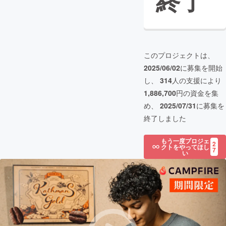
終了
このプロジェクトは、
2025/06/02
に募集を開始
し、
314
人の支援により
1,886,700
円の資金を集
め、
2025/07/31
に募集を
終了しました
もう一度プロジェ
2
クトをやってほし
7
い