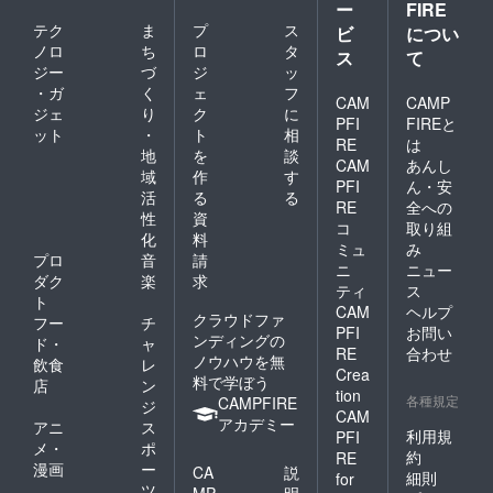
ー
FIRE
厚み
テク
ま
プ
ス
1cm ◆
ビ
につい
オリジ
ノロ
ち
ロ
タ
ス
て
ナルT
ジー
づ
ジ
ッ
シャツ
・ガ
く
ェ
フ
・サイ
CAM
CAMP
ジェ
り
ク
に
ズ展
PFI
FIREと
ット
・
ト
相
開：S,
RE
は
M, L, XL
地
を
談
CAM
あんし
・カ
域
作
す
PFI
ん・安
ラー展
活
る
る
RE
全への
開：ホ
性
資
ワイト,
コ
取り組
化
料
ライト
ミュ
み
プロ
音
請
ベー
ニ
ニュー
ジュ ・
ダク
楽
求
ティ
ス
デザイ
ト
CAM
ヘルプ
ン：イ
クラウドファ
フー
チ
メージ
PFI
お問い
ンディングの
ド・
ャ
画像は
RE
合わせ
ノウハウを無
飲食
レ
上記の
Crea
料で学ぼう
写真欄
店
ン
tion
をご参
各種規定
CAMPFIRE
ジ
CAM
照くだ
アカデミー
アニ
ス
利用規
さい。
PFI
メ・
ポ
約
RE
漫画
ー
CA
説
細則
for
ツ
MP
明