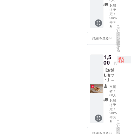
きな励みになります。今後
す。 ◆
ヒー豆
継続的に支援を続けていく
もどうぞよろしくお願いい
沢な
ヒーが
ひとと
限定特
お届
（また
大きな励みです。ひとつひ
コー
もイベント出展をはじめ、
楽しめ
きに最
け予
仕組みづくりを進めていま
たします。
典： ・
は粉）
ヒー体
るド
定：
適で
オリジ
200g ●
とつのご支援が、「もっと
さまざまなかたちでカトマ
験（オ
2026
す。スクールバッグに限ら
リップ
す。売
ナル陶
名称：
年08
リジナ
バッグ
上の一
頑張ろう」という気持ちに
器製マ
レギュ
ンズゴールドの魅力をお届
こ
月
ず、子どもたちの学びに必
ルTシャ
の30袋
の
部はネ
グカッ
ラー
リ
ツ＆マ
つながっていることを感じ
セット
タ
パール
けできるよう、取り組んで
プ：口
コー
要なもの、地域に必要とさ
ー
グカッ
です。
ン
の子ど
詳細を見る
径8cm×
ヒー
を
ています。コーヒーを届け
プ特典
まいります。引き続き、ど
カトマ
選
もたち
れる取り組みへと、今後さ
高さ
（豆ま
択
付き）
ンズ
す
の教育
7cm 、
たは
たい理由「カトマンズゴー
る
うぞよろしくお願いいたし
通常価
らに活動の幅を広げていく
ゴール
支援に
250ml
粉） ●
1,5
格
ド特有
役立て
ルド」を生み出すのは、農
・木製
原材
残り
ます。
予定です。そして、この報
70,000
00
の豊か
920
られま
ソー
円
料：
円相当
薬や化学肥料に頼らず、標
な香り
す。 ●
サー ：
コー
告を皆さまに届けられたの
【お試
→ 特別
と上品
内容：
直径
ヒー豆
高1,500m以上の高地で丁寧
しセッ
価格
な味わ
コー
は、CAMPFIREで応援して
12cm×
●生豆生
ト】ド
50,000
いを、
ヒー豆
厚み
産国：
に手摘みされる豆たち。そ
リップ
円（送
くださった皆さまのおかげ
どこで
（また
1cm ●
支援
ネパー
バッグ
料込）
も手軽
は粉）
者：
の香りと深みは、まるでヒ
内容：
ル ●保
です。本当にありがとうご
コー
希少な
にお楽
80人
200g ●
ドリッ
存方
ヒー3袋
ネパー
マラヤの自然が凝縮された
しみい
名称：
お届
プバッ
法：高
ざいます。■ 最後に皆さま
＋1,000
ル産ス
ただけ
け予
レギュ
グコー
温多湿
ような豊かさがあります。
円クー
ペシャ
定：
ます。
ラー
が背中を押してくれたこの
ヒー
を避
ポン付
2025
ルティ
売上の
コー
（10g×
け、涼
単なる「美味しい」以上
年08
通常価
コー
プロジェクトは、ネパール
一部は
ヒー
10袋）●
しい場
こ
月
格1,700
ヒーが
の
ネパー
（豆ま
に、ネパールの自然と文
名称：
所で保
リ
の山の中で、子どもたちの
円相当
毎月届
タ
ルの子
たは
レギュ
存 ●賞
ー
→ 特別
く特別
化、生産者の思いと暮ら
ン
どもた
詳細を見る
粉） ●