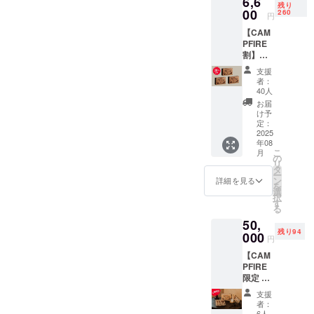
6,6
いた方も多くいらっしゃい
ンズ
の子ど
“飲むことが応援になる” と
ズゴールド」を届ける大き
残り
1,500m
00
ゴール
260
もたち
円
援をいただき、プロジェク
ました。ネパール産コー
以上の
いう理念の実現Kathmans
な一歩になります。リター
ドなら
の教育
【CAM
ネパー
ではの
支援に
トが着実に歩みを進めてい
ヒーの希少性や背景に興味
Goldは、コーヒーを通して
ンの準備についてご支援い
PFIRE
ルの農
豊かな
役立て
割】ド
園で丁
ることを大変ありがたく
香りと
られま
を持っていただく方も多
ネパールへ還元する循環を
ただいた皆さまへのリター
リップ
寧に手
まろや
す。
支援
思っています。支援を力に
バッグ
摘みさ
く、私たちの想いを直接お
かな味
◆限定
者：
つくることを理念としてい
ンは、現在焙煎・パッキン
コー
れた希
わい
40人
特典：
さらなる一歩をネパールの
伝えできた貴重な機会とな
ヒー10
少なス
ます。今回の支援は、その
グ・発送に向けて準備を進
を、特
・オリ
お届
袋セッ
ペシャ
製のオ
け予
ジナル
山岳地帯で育まれた希少な
りました。▼働くメンバー
理念が初めて 現地で、目に
めております。7月中旬から
ト ×
ルティ
定：
リジナ
陶器製
3（計30
2025
コー
コーヒー「カトマンズゴー
ルマグ
マグ
の様子初めてのイベント出
見える形 になった瞬間でし
順次発送を予定しておりま
年08
袋） 通
ヒー豆
カップ
カッ
こ
月
ルド」。その美しさと味わ
常価格
を、日
の
展ということもあり、準備
ととも
プ：口
た。日々の一杯が、遠く離
すので、楽しみにお待ちい
リ
8,300円
本国内
タ
にお楽
径8cm×
いをぜひ日本の皆さまにお
ー
や当日の運営には緊張もあ
相当 →
でじっ
れた山の子どもたちの学び
ン
ただけましたら幸いです。
しみく
詳細を見る
高さ
を
特別価
くり焙
選
ださ
7cm 、
届けしたいという思いか
択
りましたが、来場者の方々
へつながる。その実感を、
活動の進捗は、引き続きこ
格6,600
煎した
す
い。売
250ml
る
円（送
お得な3
ら、このプロジェクトを始
上の一
・木製
の反応から、多くの気づき
私たち自身も深く感じなが
ちらの活動報告でお知らせ
50,
料込）
袋セッ
部はネ
ソー
残り94
めました。この挑戦が実現
お湯を
000
トで
と学びを得ることができま
パール
サー ：
らの活動となりました。■
円
してまいります。あらため
注ぐだ
す。上
の子ど
直径
するかどうか、正直なとこ
【CAM
した。特に「味に驚いた」
けで本
品でま
継続的な支援へ向けて今回
て、温かなご支援と応援
もたち
12cm×
PFIRE
格的な
ろやか
の教育
厚み
ろ不安もありました。しか
「もっと知りたい」といっ
限定 年
の寄付は、始まりにすぎま
を、本当にありがとうござ
スペ
な味わ
支援に
1cm ●
間定期
シャル
いで、
し、皆さまのご支援やメッ
役立て
内容：
支援
た反応は、今後の活動の大
せん。一度きりではなく、
います。そして、これから
便】1年
ティ
毎日の
られま
者：
コー
間の贅
セージは、私たちにとって
コー
贅沢な
6人