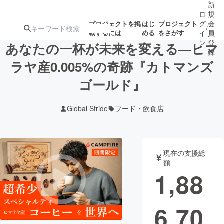
新
ロ
規
グ
会
プロジェクトを掲
はじ
プロジェクト
/
載するには
める
をさがす
イ
員
ン
登
あなたの一杯が未来を変える—ヒマ
録
ラヤ産0.005%の奇跡『カトマンズ
ゴールド』
人気のプロ
注目のリ
注目の新着プロ
募集終了が近いプ
もうすぐ公開
ジェクト
ターン
ジェクト
ロジェクト
されます
Global Stride
フード・飲食店
アート・写真
音楽
現在の支援総
テクノロジー・ガジェット
ゲーム・サ
額
1,88
映像・映画
書籍・雑誌
6,70
ビジネス・起業
チャレンジ