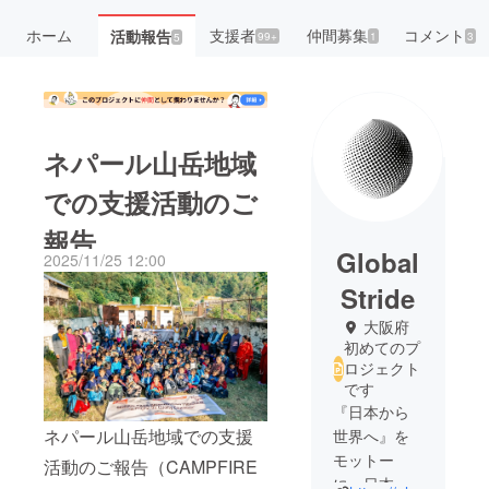
ホーム
支援者
仲間募集
コメント
活動報告
99+
1
3
5
ネパール山岳地域
での支援活動のご
報告
Global
2025/11/25 12:00
Stride
大阪府
初めてのプ
ロジェクト
です
『日本から
ネパール山岳地域での支援
世界へ』を
モットー
活動のご報告（CAMPFIRE
に、日本と