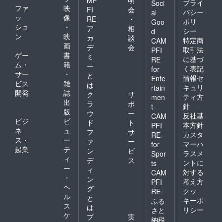
プライ
Soci
ファ
映
FI
会
バシー
al
ッ
像
RE
・
ポリ
Goo
ショ
・
ア
相
シー
d
ン
映
カ
談
特定商
CAM
画
デ
会
取引法
PFI
ゲー
書
ミ
に基づ
RE
ム・
籍
ー
く表記
for
サー
・
と
情報セ
Ente
ビス
雑
は
キュリ
rtain
開発
誌
ク
サ
ティ方
men
出
ラ
ポ
針
t
版
ウ
ー
反社基
CAM
ビジ
ビ
ド
ト
本方針
PFI
ネ
ュ
フ
サ
カスタ
RE
ス・
ー
ァ
ー
マーハ
for
起業
テ
ン
ビ
ラスメ
Spor
ィ
デ
ス
ントに
ts
ー
ィ
対する
CAM
・
ン
考え方
PFI
ヘ
グ
クッ
RE
ル
と
キーポ
ふる
ス
は
リシー
さと
ケ
プ
実
納税