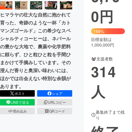
0
円
まちづくり・地域活性化
ヒマラヤの壮大な自然に抱かれて
育った、奇跡のような一杯「カト
CAMPFIRE for Social Good
CAMPFIRE Creation
マンズゴールド」この希少なスペ
188%
CAMPFIREふるさと納税
machi-ya
コミュニティ
シャルティコーヒーは、ネパール
目標金額は
1,000,000円
の豊かな大地で、農薬や化学肥料
に頼らず、ひと粒ひと粒を手間ひ
支援者数
まかけて手摘みしています。その
314
澄んだ香りと奥深い味わいには、
ほかでは出会えない特別な余韻が
人
あります。
ポスト
シェア
LINEで送る
URLコピー
埋め込み
QRコード
募集終了まで残
り