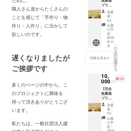
ために、
無農薬
ビング
を寄せ
年間
ブラン
に合わ
る人が
職人さん達からたくさんの
ド米
せやす
増えて
支援
こがも
い。 忙
いま
者：
ことを感じて「手作り・物
ん米１
しい生
す。そ
2人
０㎏：
活のな
作り・人作り」に活かして
の神棚
お届
白米】
かで、
を和室
け予
一般に
欲しいのです。
心静か
定：
以外の
流通し
2018
に手を
空間に
年11
ない、
合わせ
も、イ
こ
月
農家が
る。慌
の
ンテリ
リ
自分用
ただし
タ
ア感覚
ー
遅くなりましたが
につく
い毎日
ン
で気軽
詳細を見る
を
る完全
を過ご
選
におま
択
ご挨拶です
無農薬
す現代
す
つりい
る
米を特
人の心
ただけ
10,
別にご
の拠り
るのが
残り5
提供し
000
どころ
「HOC
円
多くのページの中から、こ
ます。
とし
ORA」
【完全
開墾当
て、い
です。
のプロジェクトに興味を
無農薬
時から
ま神棚
【サイ
ブラン
今まで
に関心
ズ】本
持って頂きありがとうござ
ド米
農薬等
を寄せ
体 :
支援
こがも
の薬を
る人が
H29cm
者：
います。
ん米１
一度も
増えて
0人
×
０㎏：
使用し
いま
W13.5c
お届
玄米】
た事の
私たちは、一般社団法人建
す。そ
け予
m ×
一般に
ない農
定：
の神棚
D1.7cm
流通し
2018