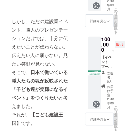
境や気
人甲子
当日、
2018
フレッ
【素
年09
候に
園九州
会場内
トへの
材】
こ
月
よっ
決勝大
で開催
協賛一
の
ウォー
リ
て、反
会にて
するイ
覧への
タ
ルナッ
ー
りや割
優勝
ベント
社名掲
しかし、ただの建設業イベ
ン
詳細を見る
トとホ
を
れが生
し、幕
スタン
載 ※約
選
ワイト
択
ント、職人のプレゼンテー
じる場
張メッ
プラ
600部を
す
オーク
る
合があ
セでの
リーの
ホール
【生産
ションだけでは、十分に伝
100
ります
全国大
ネーミ
来場者
地】 日
ので、
会に出
ング権
,00
へ配布
本 【付
残り3
えたいことが伝わらない。
湿気や
場した
です。
予定
0
属品】
円
湿度の
安河内
約6,000
ホーム
雲シー
伝えたい人に届かない。見
急激な
建設株
名がイ
【イベ
ページ
ル、壁
変化の
式会社
ベント
ント
への社
たい笑顔が見れない。
掛け用
ある場
の大工
参加予
ブース
名掲載
ピン
所での
職人た
定。 ス
出展
そこで、
日本で働いている
大会専
《ご使
支援
ご使用
ち。 ク
タンプ
権】 大
用ホー
用上の
者：
職人たちの魂が反映された
は避け
ラウド
ラリー
会当日
ムペー
0人
注意》
てくだ
ファン
に使用
ブース
ジへの
・本品
お届
「子ども達が笑顔になるイ
さい。
ディン
する
出展
社名記
け予
は「お
グにて1
シート
（約２
載 大会
定：
札」を
ベント」をつくりたい
と考
台限
にロゴ
M×２M
2018
オリジ
収納す
年09
定。 真
掲載等
ブー
ナルT
えました。
る商品
こ
月
心を込
ももち
ス） 建
シャツ
の
です。
リ
めて手
ろん可
設職人
それが、
【こども建設王
へのロ
タ
ほかの
ー
作りい
能で
甲子園
ゴ掲載
ン
詳細を見る
目的に
を
国】
です。
たしま
す。 建
九州大
（指定
選
使用し
択
す。 お
設職人
会 入場
ロゴ：
す
ないで
る