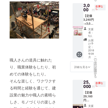
ホール
掲示予
シへの
使用に
3,0
来場者
定 大会
社名掲
なる環
在庫な
へ配布
パンフ
載（指
00
し
境や気
円
予定
レット
定ロ
候に
【定価
ホーム
広告１
ゴ：特
よっ
3,240円
ページ
ページ
大） ※
て、反
→3,000
への社
掲載 ※
約
りや割
円】 こ
名掲載
約600部
80,000
れが生
支援
だわり
大会専
をホー
枚を福
者：
じる場
の有機
用ホー
ル来場
岡市内
5人
合があ
ルイボ
ムペー
者へ配
の全小
お届
ります
スティ
ジへの
布予定
学校に
け予
ので、
＆ごぼ
社名記
大会パ
配布予
定：
湿気や
う茶
2018
載 大会
ンフ
定 ポス
湿度の
年09
セット
オリジ
レット
ターへ
急激な
こ
月
有機
ナルT
への協
の社名
の
職人さんの道具に触れた
変化の
リ
JAS認
シャツ
賛一覧
掲載
タ
ある場
ー
定、
り、職業体験をしたり、初
へのロ
への社
（指定
ン
詳細を見る
所での
を
オーガ
ゴ掲載
名掲載
ロゴ：
選
ご使用
択
めての体験をしたり。
ニック
（指定
※約600
特大）
す
は避け
る
にこだ
ロゴ：
部を
※約500
てくだ
そんな楽しく、ワクワクす
25,
わった
中） ※
ホール
枚掲示
さい。
在庫な
メイド
000
当日運
来場者
予定 大
し
円
る時間と経験を通じて、建
イン九
営ス
へ配布
会パン
【定価
州の健
タッフ
予定
フレッ
設業の魅力や職人の素晴ら
29,160
康と美
全員が
ホーム
ト広告
円
容にう
着用、
ページ
裏表紙
しさ、モノづくりの楽しさ
→25,00
れし
販売用
への社
掲載 ※
支援
0円】