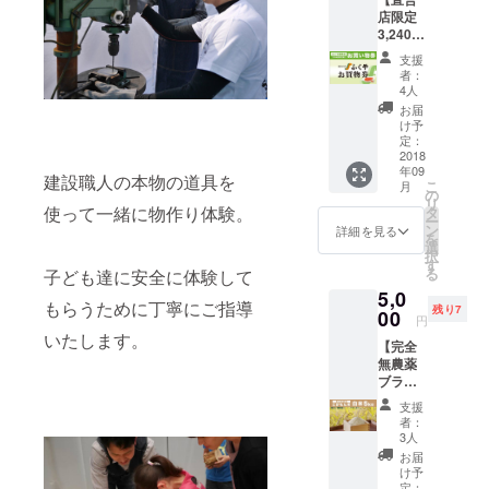
より、
店限定
心のこ
3,240円
もった
→3,000
お礼の
支援
円】 博
メッ
者：
多とい
セージ
4人
えば明
をお返
お届
太子！
しさせ
け予
日本初
ていた
定：
「明太
2018
だきま
年09
子」を
す。
建設職人の本物の道具を
こ
月
製造し
の
リ
た『ふ
使って一緒に物作り体験。
タ
ー
くや』
ン
詳細を見る
を
直営店
選
択
でのみ
す
る
子ども達に安全に体験して
ご利用
5,0
可能な
もらうために丁寧にご指導
残り7
お買い
00
円
物券
いたします。
【完全
1,080円
無農薬
×3枚
ブラン
セッ
ド米
ト。 有
支援
こがも
効期
者：
ん米５
限：
3人
㎏：白
2019年
お届
米】 一
1月31日
け予
般に流
まで ・
定：