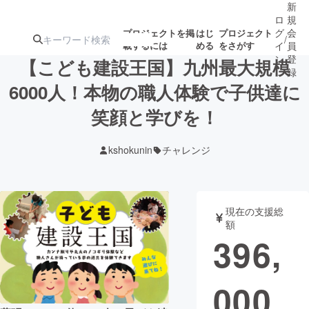
新
ロ
規
グ
会
プロジェクトを掲
はじ
プロジェクト
/
載するには
める
をさがす
イ
員
ン
登
【こども建設王国】九州最大規模
録
6000人！本物の職人体験で子供達に
笑顔と学びを！
人気のプロ
注目のリ
注目の新着プロ
募集終了が近いプ
もうすぐ公開
ジェクト
ターン
ジェクト
ロジェクト
されます
kshokunin
チャレンジ
アート・写真
音楽
現在の支援総
テクノロジー・ガジェット
ゲーム・サ
額
396,
映像・映画
書籍・雑誌
000
ビジネス・起業
チャレンジ