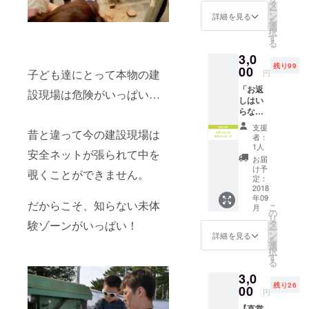
住所：〒
2,000円
タ
ー
のチ
ン
詳細を見る
814-0143
を
ケット
選
福岡市城南
択
が2枚
す
る
セット
区南片江1丁
3,0
です。
目3-22
残り99
ぜひ、
00
子ども達にとって本物の建
円
電話：092-
会場で
「お返
イベン
設現場は危険がいっぱい…
836-9740
しはい
トにご
メール：
らない
参加く
けど、
kshokunin.ky
ださ
支援
昔と違って今の建設現場は
ただ応
い。 ※
者：
ushu@gmail.
援した
お子
1人
安全ネットが張られて中を
com
い！」
様、学
お届
そんな
生は入
け予
覗くことができません。
嬉しい
場無料
定：
お気持
2018
です。
年09
ちを、
※なみき
だからこそ、知らない未体
こ
月
こちら
スクエ
の
リ
では
ア内の
験ゾーンがいっぱい！
タ
ー
3,000
ホール
ン
詳細を見る
を
円〜受
イベン
選
択
け付け
トの観
す
る
ていま
覧に必
3,0
す。 理
要なチ
残り26
事や実
00
ケット
円
行委員
です。
【直営