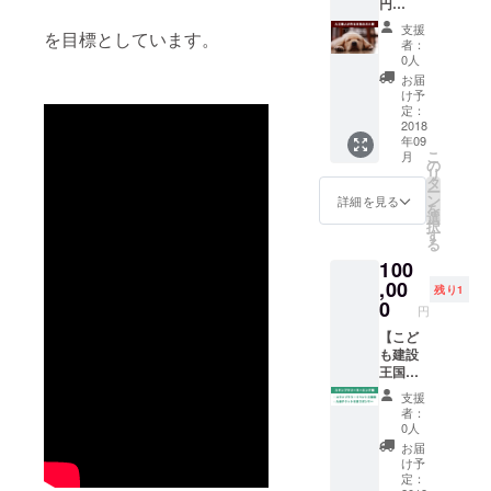
ご注意
円
しま
80,000
社名掲
ただけ
ので、
くださ
→50,00
す。 そ
枚を福
載 ※約
るのが
ご注意
支援
を目標としています。
い。 ≪
0円】
のた
岡市内
600部を
「HOC
者：
くださ
無垢材
クラウ
め、ご
の全小
ホール
0人
ORA」
い！！
の製品
ドファ
使用に
学校に
来場者
です。
お届
の特性
ンディ
なる環
配布予
へ配布
け予
【サイ
とお取
ング限
境や気
定 ポス
定：
予定
ズ】本
り扱い
定！大
2018
候に
ターへ
ホーム
体 :
年09
上の注
工職人
よっ
の社名
ページ
H33cm
こ
月
意≫ 無
が作る
て、反
掲載
の
への社
×
リ
垢の木
本気の
りや割
（指定
タ
名掲載
W11cm
ー
は製品
犬小屋
れが生
ロゴ：
ン
大会専
詳細を見る
× Ｄ
を
になっ
あなた
じる場
小） ※
選
用ホー
3.6cm
択
ても生
の大切
合があ
約500枚
す
ムペー
札入れ
る
きてい
な愛犬
ります
掲示予
ジへの
部分 :
100
ますの
のため
ので、
定 大会
社名記
H27cm
で、湿
だけ
,00
湿気や
パンフ
載 建設
×
残り1
気を
に、こ
湿度の
レット
0
職人甲
W8.5c
円
吸った
だわり
急激な
広告１/
子園九
m ×
り吐い
の素
【こど
変化の
４ペー
州大会
D1.8cm
たりし
材・こ
も建設
ある場
ジ掲載
入場チ
台座 :
て伸縮
だわり
王国ス
所での
※約600
ケット2
H3.2cm
しま
の技術
タンプ
ご使用
部を
枚（1枚
×
支援
す。 そ
で作り
ラリー
は避け
ホール
2,000
W11cm
者：
のた
ます。
ネーミ
てくだ
来場者
円）付
0人
×
め、ご
作るの
ング
さい。
へ配布
き
D8.8cm
お届
使用に
は昨年
権】 イ
予定 大
け予
重さ：
なる環
建設職
ベント
会パン
定：
770ｇ