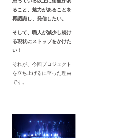
思っている以上に価値があ
避けて
ること、魅力があることを
くださ
い。 ・
再認識し、発信したい。
付属品
の中に
小さな
そして、職人が減少し続け
金具が
入って
る現状にストップをかけた
おりま
すの
い！
で、小
さなお
それが、今回プロジェクト
子様が
飲み込
を立ち上げるに至った理由
まない
ように
です。
ご注意
くださ
い。 ≪
無垢材
の製品
の特性
とお取
り扱い
上の注
意≫ 無
垢の木
は製品