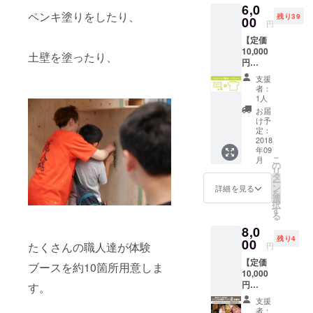
6,0
にご提
して県
ご利用
ペンキ塗りをしたり、
残り39
供しま
00
からの
いただ
円
す。 開
表彰を
けま
【定価
墾当時
受けた
す。 ・
10,000
から今
全国的
土壁を塗ったり、
現金と
円
まで農
に見て
の引
→6,000
薬等の
も貴重
換、つ
支援
円】 建
薬を一
な土地
り銭の
者：
設職人
度も使
で栽培
1人
お返し
甲子園
用した
され
はでき
お届
九州大
事のな
た、本
け予
ませ
会 入場
い農用
定：
来は農
ん。 ・
チケッ
2018
地で、
家が自
有効期
年09
ト4枚＆
福岡県
分の家
限を過
こ
月
オリジ
内にお
の
庭で消
ぎたも
リ
ナルT
ける一
タ
費用と
のはご
ー
シャツ1
番最初
ン
して
詳細を見る
利用い
を
枚セッ
の完全
選
作って
ただけ
択
ト チ
無農薬
す
いる貴
ませ
る
ケット
農法と
重な本
ん。 ・
8,0
（1枚
して県
物の完
盗難、
残り4
2,000
00
からの
全無農
たくさんの職人達が体験
紛失な
円
円）4枚
表彰を
薬米の
どの場
【定価
とTシャ
受けた
ブースを約10箇所用意しま
白米５
合は再
10,000
ツ（1枚
全国的
㎏で
発行い
円
す。
2,000
に見て
す。
たしま
→8,000
円）を
も貴重
せん。
支援
円】 博
セット
な土地
者：