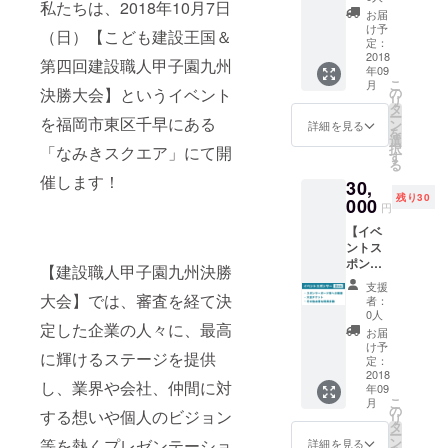
本品は
私たちは、2018年10月7日
込み可
の“かみ
「フィ
一緒
お届
直接日
能な壁
だ
ルター
に、会
け予
（日）【こども建設王国＆
光の当
である
な”HOC
がほこ
定：
場でイ
たらな
ことを
ORAス
2018
りだら
ベント
第四回建設職人甲子園九州
い場所
ご確認
年09
トライ
け。。
にご参
に置い
こ
の上取
月
プ』 ほ
」 「冷
決勝大会】というイベント
の
加くだ
てくだ
リ
り付け
こらの
えが悪
タ
さい。
さい。
ー
てくだ
を福岡市東区千早にある
杜 ～
い。。
ン
※お子
詳細を見る
・本品
を
さい。
気軽に
」 こん
選
様、学
を壁に
択
・本品
「なみきスクエア」にて開
まつる
な症状
す
生は入
取り付
る
の設置
現代
がでる
場無料
催します！
けて使
箇所は
30,
の”かみ
前に、
です。
用され
ドアな
残り30
だな” 木
000
職人が
※なみき
円
る場合
ど、人
目に馴
丁寧に
スクエ
は、壁
が通り
【イベ
染むし
分解洗
ア内の
が石膏
抜ける
ントス
なやか
浄。 き
ホール
ボード
ような
ポン
なスト
れいな
【建設職人甲子園九州決勝
イベン
である
場所は
サー：
ライプ
空気で
トの観
支援
こと又
避けて
３万円
がシッ
大会】では、審査を経て決
快適な
覧に必
者：
はしっ
くださ
協賛】
クな空
空間を
0人
要なチ
かりピ
い。 ・
定した企業の人々に、最高
スポン
間に溶
つくり
ケット
お届
ンが押
付属品
サー
け込
ましょ
け予
です。
込み可
に輝けるステージを提供
の中に
ボード
む。 忙
定：
う！ お
能な壁
小さな
への掲
2018
しい生
昼で
し、業界や会社、仲間に対
である
金具が
年09
載 スポ
活のな
も、夜
こ
ことを
月
入って
ンサー
かで、
の
間閉店
する想いや個人のビジョン
リ
ご確認
おりま
ロール
心静か
タ
後で
ー
の上取
すの
への掲
に手を
ン
等を熱くプレゼンテーショ
も、24
詳細を見る