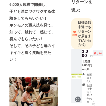
リターンを
位向上を目
6,000人規模で開催し、
指し、建設
選ぶ
子ども達にワクワクする体
業の魅力発
験をしてもらいたい！
信をする団
目標金額
体です。活
ホンモノの職人技を見て、
未達でも
動の一環と
リターン
知って、触れて、感じて、
して、毎月
が届きま
喜んでもらいたい！
の例会開
す
(All-in
催、年１度
方式)
そして、その子ども達のイ
の地区決勝
3,0
キイキと輝く笑顔を見た
残り94
大会と全国
00
円
い
！
大会の開
【定価
催、小学校
4,000円
→3,000
への出張授
円】 建
支援
業等のボラ
設職人
者：
甲子園
ンティア活
6人
九州大
お届
動などを
会 入場
け予
行ってきま
チケッ
定：
ト 2枚
2018
した。
年09
セット
こ
月
1枚
の
リ