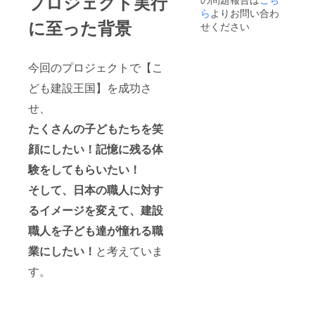
プロジェクト実行
ティー
設職人
る人が
ら
よりお問い合わ
バック
甲子園
に至った背景
増えて
24袋入
九州大
せください
いま
り
会 入場
す。そ
（120g
チケッ
の神棚
）
ト10枚
今回のプロジェクトで【こ
を和室
1,620円
（1枚
以外の
（税
2,000
ども建設王国】を成功さ
空間に
込） 宮
円）付
も、イ
崎県都
き
せ、
ンテリ
城で有
ア感覚
機栽培
たくさんの子どもたちを笑
で気軽
された
におま
顔にしたい！記憶に残る体
ごぼう
つりい
を100％
験をしてもらいたい！
ただけ
使用し
るのが
土づく
そして、日本の職人に対す
「HOC
りから
ORA」
こだ
るイメージを変えて、建設
です。
わった
【サイ
ノンカ
職人を子ども達が憧れる職
ズ】本
フェイ
体 :
ンの健
業にしたい！
と考えていま
H33cm
康茶で
す。
×
す。柔
W11cm
らかい
× Ｄ
香りと
3.6cm
スッキ
札入れ