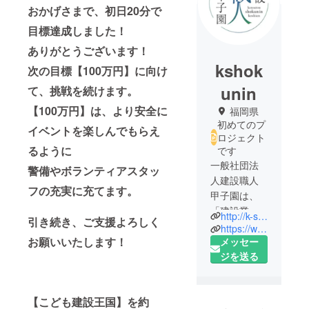
おかげさまで、初日20分で
目標達成しました！
ありがとうございます！
kshok
次の目標【100万円】に向け
unin
て、挑戦を続けます。
【100万円】は、より安全に
福岡県
初めてのプ
イベントを楽しんでもらえ
ロジェクト
るように
です
一般社団法
警備やボランティアスタッ
人建設職人
フの充実に充てます。
甲子園は、
「建設業か
http://k-shokunin.org
引き続き、ご支援よろしく
ら日本を元
https://www.facebook.com/kensetsusyokunin94/
お願いいたします！
気に」をコ
メッセー
ンセプト
ジを送る
に、職人不
足の解消や
【こども建設王国】を約
建設業の地