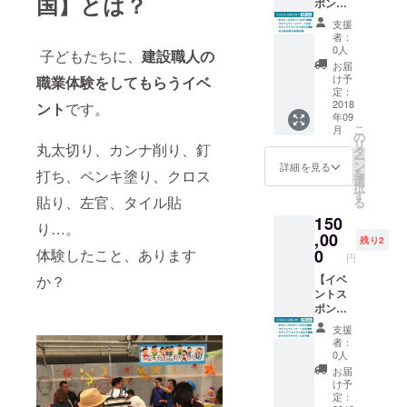
国】とは？
円にて
九州大
ポン
ご確認
特別提
会 入場
サー：
の上取
支援
供いた
チケッ
１０万
り付け
者：
しま
ト4枚
円協
0人
てくだ
子どもたちに、
建設職人の
す。
（1枚
賛】 ス
さい。
お届
2,000
ポン
け予
職業体験をしてもらうイベ
・本品
円）付
サー
定：
の設置
き
ボード
2018
ント
です。
箇所は
年09
への掲
ドアな
こ
月
載 スポ
の
ど、人
リ
丸太切り、カンナ削り、釘
ンサー
タ
が通り
ー
ロール
ン
詳細を見る
抜ける
を
打ち、ペンキ塗り、クロス
への掲
選
ような
択
載 チラ
す
場所は
貼り、左官、タイル貼
る
シへの
避けて
150
社名掲
り…。
くださ
載（指
,00
い。 ・
残り2
定ロ
体験したこと、あります
0
付属品
円
ゴ：
の中に
か？
中） ※
【イベ
小さな
約
ントス
金具が
80,000
ポン
入って
枚を福
サー：
おりま
支援
岡市内
１５万
すの
者：
の全小
円協
0人
で、小
学校に
賛】 ス
さなお
お届
配布予
ポン
け予
子様が
定 ポス
サー
定：
飲み込