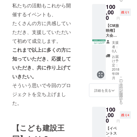
好みの
甲子園
チケッ
小） ※
くださ
私たちの活動もこれから開
100
色に塗
九州大
ト4枚
当日運
い。 ・
装して
会 入場
（1枚
,00
営ス
本品は
残り1
催するイベントも、
お渡し
チケッ
2,000
タッフ
0
直接日
円
しま
ト4枚
円）付
全員が
たくさんの方に共感してい
光の当
す。 サ
（1枚
き
【CM放
着用、
たらな
イズ：
2,000
映権】
販売用
ただき、支援していただい
い場所
約縦
円）付
大会当
もあり
に置い
て初めて成立します。
100cm
き
日スク
建設職
てくだ
支援
横
リーン
人甲子
さい。
者：
これまで以上に多くの方に
100cm
CM放映
園九州
0人
・本品
高さ
権（６
大会 入
を壁に
お届
知っていただき、応援して
80cm程
０秒程
場チ
け予
取り付
度（サ
度） 建
ケット2
定：
けて使
いただき、共に作り上げて
イズは
設職人
2018
枚（1枚
用され
年09
愛犬の
甲子園
2,000
いきたい。
る場合
こ
月
大きさ
九州決
円）付
の
は、壁
リ
に合わ
勝大会
そういう思いで今回のプロ
き
タ
が石膏
ー
せて
が行わ
ン
詳細を見る
ボード
を
ジェクトを立ち上げまし
オー
れる
選
である
択
ダー可
ホール
す
こと又
た。
る
能で
内のス
はしっ
100
す） 定
クリー
かりピ
価
ンで放
,00
ンが押
残り4
100,000
映しま
0
込み可
円
円相当
す。 建
【こども建設王
能な壁
を
設職人
【イベ
である
50,000
甲子園
ントス
ことを