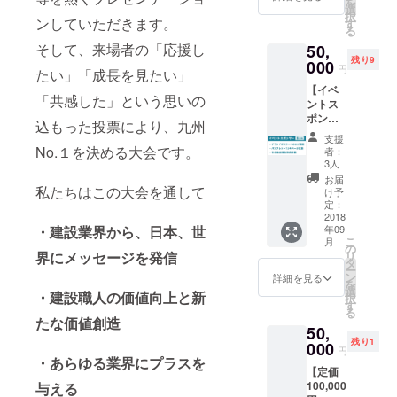
を
り付け
で、小
載 チラ
合わせ
選
時間365
択
てくだ
さなお
シへの
ンしていただきます。
る。慌
す
日対
る
さい。
子様が
社名掲
ただし
応！ 通
・本品
そして、来場者の「応援し
飲み込
50,
載（ゴ
い毎日
常1台
の設置
まない
残り9
シック
000
を過ご
28,000
円
たい」「成長を見たい」
箇所は
ように
表記）
す現代
円の作
ドアな
ご注意
【イベ
※約
人の心
業料を
「共感した」という思いの
ど、人
くださ
ントス
80,000
の拠り
特別に1
が通り
い。 ≪
ポン
枚を福
どころ
台
込もった投票により、九州
抜ける
無垢材
サー：
岡市内
とし
22,000
支援
ような
の製品
５万円
の全小
No.１を決める大会です。
て、い
円で提
者：
場所は
の特性
協賛】
学校に
ま神棚
3人
供しま
避けて
とお取
スポン
配布予
に関心
す。 ※
お届
くださ
り扱い
サー
私たちはこの大会を通して
定 ポス
を寄せ
け予
福岡市
い。 ・
上の注
ボード
ターへ
定：
る人が
内限定
付属品
意≫ 無
への掲
2018
の社名
増えて
のた
・建設業界から、日本、世
の中に
年09
垢の木
載 スポ
掲載
いま
め、他
こ
月
小さな
は製品
ンサー
（ゴ
の
す。そ
地域か
界にメッセージを発信
リ
金具が
になっ
ロール
シック
タ
の神棚
らのお
ー
入って
ても生
への掲
表記）
ン
を和室
詳細を見る
申し込
を
おりま
きてい
載 チラ
※約500
選
以外の
みの場
・建設職人の価値向上と新
択
すの
ますの
シへの
枚掲示
す
空間に
合、対
る
で、小
で、湿
社名掲
予定 大
も、イ
たな価値創造
応でき
さなお
50,
気を
載（指
会パン
ンテリ
かねま
子様が
残り1
吸った
定ロ
000
フレッ
ア感覚
す。 返
円
飲み込
り吐い
ゴ：
・あらゆる業界にプラスを
トへの
で気軽
金もい
まない
【定価
たりし
小） ※
協賛一
におま
たしか
ように
100,000
与える
て伸縮
約
覧への
つりい
ねます