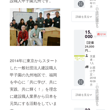
設職人甲子園九州です。
用地
を和室
スタン
年11
ない、
で、福
以外の
ド金具 :
こ
月
農家が
岡県内
の
空間に
D6cm
リ
自分用
におけ
タ
も、イ
重さ：
ー
につく
る一番
ン
ンテリ
詳細を見る
300ｇ
を
る完全
最初の
選
ア感覚
【素
択
無農薬
完全無
す
で気軽
材】
る
米を特
農薬農
におま
ウォー
15,
別にご
法とし
つりい
ルナッ
残り14
提供し
000
て県か
ただけ
トと
円
ます。
らの表
るのが
ビーチ
【定価
開墾当
彰を受
「HOC
【生産
24,000
時から
けた全
ORA」
地】 日
円
今まで
国的に
です。
本 【付
→15,00
農薬等
見ても
【サイ
属品】
支援
0円】
の薬を
貴重な
ズ】本
者：
2014年に東京からスタート
雲シー
建設職
一度も
土地で
1人
体 :
ル、壁
人甲子
使用し
した一般社団法人建設職人
栽培さ
H29cm
お届
掛け用
園九州
た事の
れた、
け予
×
ピン
大会 入
甲子園の九州地区で、福岡
ない農
定：
本来は
W13.5c
《ご使
場チ
2018
用地
農家が
m ×
用上の
を中心に「共に学び、共に
年09
ケット
で、福
自分の
D1.7cm
注意》
こ
月
10枚＆
岡県内
の
家庭で
スタン
・本品
実践、共に輝く！」を理念
リ
オリジ
におけ
タ
消費用
ド金具 :
は「お
ー
ナルT
る一番
ン
として
詳細を見る
D6cm
に建設職人業界から日本を
札」を
を
シャツ2
最初の
選
作って
重さ：
収納す
択
枚セッ
完全無
す
いる貴
元気にする活動をしていま
300ｇ
る商品
る
ト チ
農薬農
重な本
【素
です。
ケット
法とし