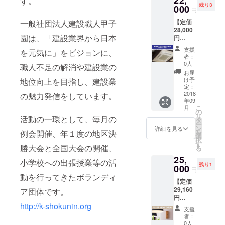
22,
す。
物の完
材】
ほかの
残り3
（1枚
000
て県か
全無農
ウォー
円
目的に
2,000
らの表
薬米の
ルナッ
使用し
【定価
一般社団法人建設職人甲子
円）10
彰を受
白米１
トと
ないで
28,000
枚とT
けた全
０㎏で
ビーチ
くださ
園は、「建設業界から日本
円
シャツ
国的に
す。
【生産
い。 ・
→22,00
（1枚
見ても
地】 日
支援
本品は
を元気に」をビジョンに、
0円】
2,000
貴重な
者：
本 【付
直接日
店舗専
円）2枚
土地で
0人
職人不足の解消や建設業の
属品】
光の当
門のメ
をセッ
栽培さ
お届
雲シー
たらな
ンテナ
トでお
れた、
け予
地位向上を目指し、建設業
ル、壁
い場所
ンス職
届け。
定：
本来は
掛け用
に置い
人集団
2018
の魅力発信をしています。
オリジ
農家が
ピン
てくだ
年09
『テン
ナルT
自分の
《ご使
さい。
こ
月
ポメ
シャツ
の
家庭で
用上の
・本品
リ
活動の一環として、毎月の
ン』が
は、当
タ
消費用
注意》
を壁に
ー
業務用
日の運
ン
として
詳細を見る
・本品
取り付
を
例会開催、年１度の地区決
エアコ
営ス
選
作って
は「お
けて使
択
ン（1
タッフ
す
いる貴
札」を
勝大会と全国大会の開催、
用され
る
台）を
が着用
重な本
収納す
る場合
25,
丸洗い
するの
物の完
小学校への出張授業等の活
る商品
は、壁
残り1
洗浄。
000
はもち
全無農
円
です。
が石膏
※※福岡
ろん、
動を行ってきたボランディ
薬米の
ほかの
ボード
【定価
市内限
会場で
玄米１
目的に
である
29,160
ア団体です。
定※※
も販売
０㎏で
使用し
こと又
円
「なん
されま
す。
ないで
はしっ
http://k-shokunin.org
→25,00
か臭
す。 ぜ
支援
くださ
かりピ
0円】
い。。
ひ、皆
者：
い。 ・
ンが押
『現代
」
さんご
0人