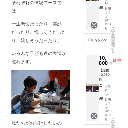
それぞれの体験ブースで
多ほて
でお届
で栽培
1人
い屋名
け。 オ
され
お届
は、
物、大
リジナ
た、本
け予
人気の
ルTシャ
定：
来は農
『くじ
2018
ツは、
家が自
一生懸命だったり、笑顔
年09
らの葱
当日の
分の家
こ
月
しゃ
運営ス
の
庭で消
だったり、悔しそうだった
リ
ぶ』
タッフ
タ
費用と
ー
コース
が着用
り、嬉しそうだったり、
ン
して
詳細を見る
を
（全8
するの
選
作って
択
品、飲
はもち
す
いる貴
る
いろんな子ども達の表情が
み放題
ろん、
重な本
10,
付き）
会場で
物の完
溢れます。
残り5
が特別
000
も販売
全無農
円
価格！
されま
薬米の
【定価
クジラ
す。 ぜ
玄米５
12,960
の生う
ひ、会
㎏で
円
ねを使
場でイ
す。
→10,00
用。葱
ベント
支援
0円】
しゃぶ
にご参
者：
『現代
のシメ
加くだ
0人
の“かみ
は、釜
さい。
お届
だ
揚げゴ
※お子
け予
な”HOC
マうど
定：
様、学
ORAシ
2018
ん！ そ
生は入
年09
ンプル
の他に
場無料
こ
月
クリ
も大将
の
です。
私たちがお届けしたいの
リ
ア』 さ
の目利
タ
※なみき