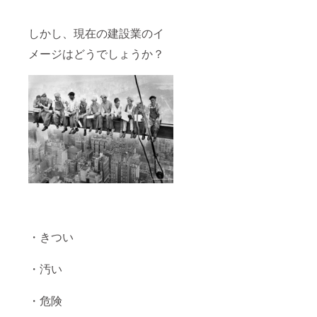
ピン
《ご使
しかし、現在の建設業のイ
用上の
注意》
メージはどうでしょうか？
・本品
は「お
札」を
収納す
る商品
です。
ほかの
目的に
使用し
ないで
くださ
い。 ・
本品は
直接日
光の当
たらな
・きつい
い場所
に置い
てくだ
・汚い
さい。
・本品
を壁に
・危険
取り付
けて使