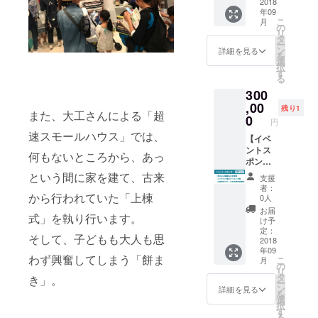
ターへ
ボード
2018
まない
年09
の社名
への掲
ように
こ
月
掲載
載 スポ
の
ご注意
リ
（指定
ンサー
タ
くださ
ー
ロゴ：
ロール
ン
詳細を見る
い。 ≪
を
中） ※
への掲
選
無垢材
択
約500枚
載 チラ
す
の製品
る
掲示予
シへの
の特性
300
定 大会
社名掲
とお取
パンフ
載（指
,00
り扱い
残り1
また、大工さんによる「超
レット
定ロ
0
上の注
円
広告１/
ゴ：
意≫ 無
速スモールハウス」では、
２ペー
大） ※
【イベ
垢の木
ジ掲載
約
ントス
は製品
何もないところから、あっ
※約600
80,000
ポン
になっ
部を
枚を福
サー：
という間に家を建て、古来
ても生
支援
ホール
岡市内
３０万
きてい
者：
来場者
の全小
円協
から行われていた「上棟
0人
ますの
へ配布
学校に
賛】 ス
で、湿
お届
式」を執り行います。
予定 大
配布予
ポン
け予
気を
会パン
定 ポス
サー
定：
吸った
そして、子どもも大人も思
フレッ
ターへ
ボード
2018
り吐い
年09
トへの
の社名
への掲
たりし
わず興奮してしまう「餅ま
こ
月
協賛一
掲載
載 スポ
の
て伸縮
リ
覧への
（指定
ンサー
タ
き」。
しま
ー
社名掲
ロゴ：
ロール
ン
詳細を見る
す。 そ
を
載 ※約
大） ※
への掲
選
のた
択
600部を
約500枚
載 チラ
す
め、ご
る