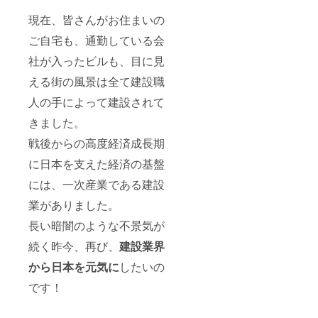
リとし
部分 :
た飲み
現在、皆さんがお住まいの
H27cm
口が特
×
徴で
ご自宅も、通勤している会
W8.5c
す。体
m ×
の中か
社が入ったビルも、目に見
D1.8cm
らキレ
台座 :
える街の風景は全て建設職
イを保
H3.2cm
ちたい
人の手によって建設されて
×
方へ。
W11cm
きました。
×
D8.8cm
戦後からの高度経済成長期
重さ：
770ｇ
に日本を支えた経済の基盤
【素
材】
には、一次産業である建設
ウォー
業がありました。
ルナッ
トとホ
長い暗闇のような不景気が
ワイト
オーク
続く昨今、再び、
建設業界
【生産
地】 日
から日本を元気に
したいの
本 【付
属品】
です！
雲シー
ル、壁
掛け用