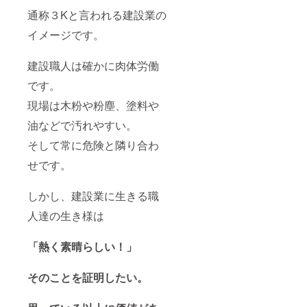
用され
通称３Kと言われる建設業の
る場合
は、壁
イメージです。
が石膏
ボード
建設職人は確かに肉体労働
である
こと又
です。
はしっ
かりピ
現場は木粉や粉塵、塗料や
ンが押
込み可
油などで汚れやすい。
能な壁
である
そして常に危険と隣り合わ
ことを
せです。
ご確認
の上取
り付け
しかし、建設業に生きる職
てくだ
さい。
人達の生き様は
・本品
の設置
箇所は
「熱く素晴らしい！」
ドアな
ど、人
が通り
そのことを証明したい。
抜ける
ような
場所は