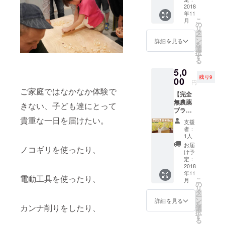
通しな
2018
ふくや
年11
い、農
直営店
こ
月
家が自
で1,080
の
リ
分用に
円（税
タ
ー
つくる
込）以
ン
詳細を見る
を
完全無
上のお
選
択
農薬米
買い物
す
る
を特別
の際に
5,0
にご提
ご利用
残り9
供しま
00
いただ
円
す。 開
けま
ご家庭ではなかなか体験で
【完全
墾当時
す。
無農薬
から今
（一部
きない、子ども達にとって
ブラン
まで農
ご利用
ド米
貴重な一日を届けたい。
薬等の
いただ
支援
こがも
薬を一
けない
者：
ん米５
度も使
店舗が
1人
㎏：玄
用した
ありま
お届
ノコギリを使ったり、
米】 一
事のな
すの
け予
般に流
い農用
定：
で、店
通しな
2018
地で、
舗にお
年11
い、農
福岡県
問い合
電動工具を使ったり、
こ
月
家が自
内にお
の
わせく
リ
分用に
ける一
タ
ださ
ー
つくる
番最初
ン
い） ・
詳細を見る
を
カンナ削りをしたり、
完全無
の完全
選
ふくや
択
農薬米
無農薬
す
直営店
る
を特別
農法と
のみで