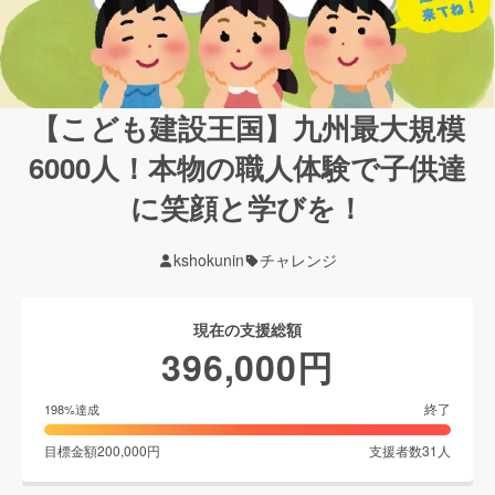
【こども建設王国】九州最大規模
6000人！本物の職人体験で子供達
に笑顔と学びを！
kshokunin
チャレンジ
現在の支援総額
396,000
円
終了
198
%達成
目標金額
200,000
円
支援者数
31
人