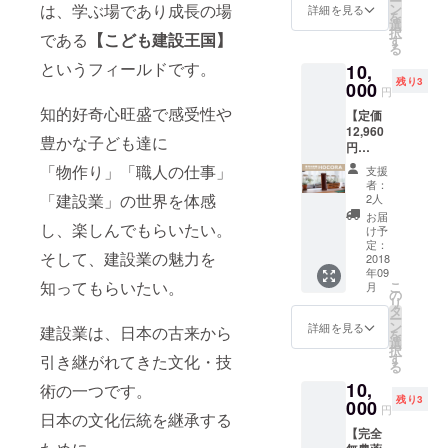
ー
りげな
きで厳
は、学ぶ場であり成長の場
ン
スクエ
詳細を見る
を
い存在
選した
選
ア内の
択
である
【こども建設王国】
感で、
鮮魚刺
す
ホール
る
美しく
し盛り
イベン
というフィールドです。
10,
ディス
など魅
トの観
残り3
プレイ
000
力盛り
覧に必
円
するク
だくさ
要なチ
知的好奇心旺盛で感受性や
【定価
リアタ
んで
ケット
12,960
イプ。
す。 通
です。
豊かな子ども達に
円
忙しい
常
→10,00
生活の
10,000
「物作り」「職人の仕事」
支援
0円】
なか
円の商
者：
『現代
で、心
「建設業」の世界を体感
品を
2人
の“かみ
静かに
8,000円
お届
し、楽しんでもらいたい。
だ
手を合
で特別
け予
な”HOC
わせ
定：
提供し
そして、建設業の魅力を
ORAシ
2018
る。慌
ます。
年09
ンプル
ただし
https://t
知ってもらいたい。
こ
月
ブラウ
い毎日
の
abelog.
リ
ン』
を過ご
タ
com/fu
ー
ダーク
す現代
ン
kuoka/
詳細を見る
建設業は、日本の古来から
を
ブラウ
人の心
選
A4001/
択
ンカ
の拠り
す
引き継がれてきた文化・技
A40010
る
ラーは
どころ
2/40030
10,
モダン
術の一つです。
とし
210/ ※
残り3
なオ
000
て、い
有効期
円
日本の文化伝統を継承する
フィ
ま神棚
限：発
【完全
ス・リ
に関心
行から1