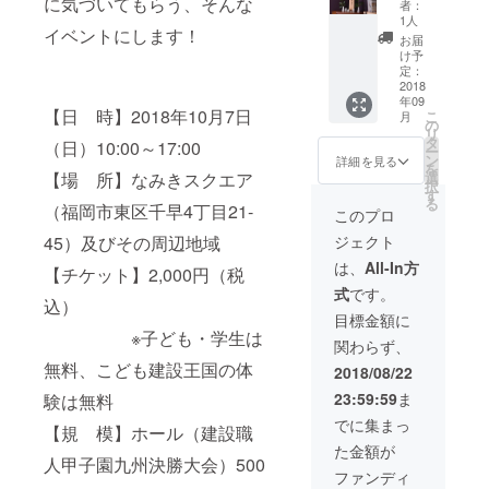
に気づいてもらう、そんな
い、高
もあり
名掲載
約600部
者：
福岡デ
品質な
建設職
大会専
をホー
1人
イベントにします！
ザイン
美味し
人甲子
用ホー
ル来場
お届
アワー
いお茶
園九州
ムペー
者へ配
け予
ド2016
のシ
定：
大会 入
ジへの
布予定
優秀賞
2018
リーズ
場チ
社名記
大会パ
年09
受賞
です。
ケット4
載 大会
ンフ
【日 時】2018年10月7日
こ
月
『現代
有機ル
の
枚（1枚
オリジ
レット
リ
の“かみ
イボス
タ
2,000
ナルT
への協
（日）10:00～17:00
ー
だ
ティ
ン
円）付
シャツ
賛一覧
詳細を見る
を
な”HOC
【南ア
【場 所】なみきスクエア
選
き
へのロ
への社
択
ORAス
フリカ
す
ゴ掲載
名掲載
る
（福岡市東区千早4丁目21‐
クエ
産】
（指定
※約600
このプロ
ア』 ほ
ティー
ロゴ：
部を
45）及びその周辺地域
ジェクト
こらの
バック
大） ※
ホール
杜 ～
24袋入
当日運
来場者
は、
All-In方
【チケット】2,000円（税
気軽に
り
営ス
へ配布
式
です。
まつる
（120g
タッフ
予定
込）
現代
）
全員が
ホーム
目標金額に
の”かみ
1,620円
※子ども・学生は
着用、
ページ
関わらず、
だな” モ
（税
販売用
への社
ダンな
無料、こども建設王国の体
込） 南
もあり
名掲載
2018/08/22
リビン
アフリ
建設職
大会専
23:59:59
ま
験は無料
グやオ
カ産の
人甲子
用ホー
フィス
正当な
園九州
ムペー
でに集まっ
【規 模】ホール（建設職
にも馴
最高級
大会 入
ジへの
た金額が
染む美
の有機
場チ
社名記
人甲子園九州決勝大会）500
しいデ
ルイボ
ケット6
載 大会
ファンディ
ザイン