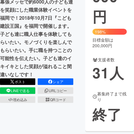
幕張メッセで約6000人の子ども達
円
を笑顔にした職業体験イベントを
まちづくり・地域活性化
福岡で！2018年10月7日『こども
建設王国』を福岡で開催します。
CAMPFIRE for Social Good
CAMPFIRE Creation
198%
子ども達に職人仕事を体験しても
CAMPFIREふるさと納税
machi-ya
コミュニティ
目標金額は
らいたい。モノづくりを楽しんで
200,000円
もらいたい。手に職を持つことの
可能性を伝えたい。子ども達のイ
支援者数
31
人
キイキとした笑顔が溢れること間
違いなしです！
ポスト
シェア
LINEで送る
URLコピー
募集終了まで残
り
埋め込み
QRコード
終了