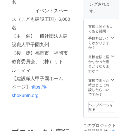
ス茶葉
枚（1枚
オリジ
名
ングされま
は、
を贅沢
2,000
ナルT
「福岡
イベントスペー
に使用
円）付
シャツ
す。
デザイ
してい
き
へのロ
ス（こども建設王国）6,000
ンア
ます。
ゴ掲載
ワード
さわや
（指定
支援に関するよ
名
2016優
かで後
ロゴ：
くある質問
秀賞」
口も
特大）
【主 催】一般社団法人建
を受
さっぱ
手数料はいく
※当日運
賞。 忙
りとし
らかかります
営ス
設職人甲子園九州
しい生
た鮮や
か？
タッフ
活のな
かな色
【後 援】福岡市、福岡市
全員が
かで、
味のお
目標金額に届
着用、
教育委員会、（株）リト
心静か
茶で
かなかった場
販売用
に手を
す。ク
合どうなりま
もあり
ル・ママ
合わせ
ラス最
すか？
大会当
る。慌
高品質
日イベ
【建設職人甲子園ホーム
ただし
のやわ
支援で困った
ントコ
い毎日
らかな
時はどこに相
ンテス
ページ】
https://k-
を過ご
風味を
談したらいい
トネー
す現代
お楽し
ですか？
shokunin.org
ミング
人の心
みくだ
権 大会
の拠り
さい。
当日ス
ヘルプページを
どころ
有機ご
クリー
見る
とし
ぼう茶
ンCM放
て、い
【宮崎
映権
ま神棚
県
（60
このプロジェクト
に関心
産】
秒） 建
の問題報告は
こち
を寄せ