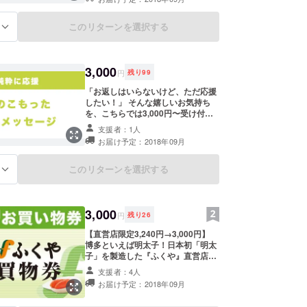
生は入場無料です。 ※なみきスクエ
ア内のホールイベントの観覧に必要
なチケットです。
このリターンを選択する
る
3,000
円
残り
99
「お返しはいらないけど、ただ応援
したい！」 そんな嬉しいお気持ち
を、こちらでは3,000円〜受け付け
ています。 理事や実行委員より、心
支援者：1人
のこもったお礼のメッセージをお返
お届け予定：2018年09月
しさせていただきます。
このリターンを選択する
る
3,000
円
残り
26
【直営店限定3,240円→3,000円】
博多といえば明太子！日本初「明太
子」を製造した『ふくや』直営店で
のみご利用可能なお買い物券1,080
支援者：4人
円×3枚セット。 有効期限：2019年1
お届け予定：2018年09月
月31日まで ・ふくや直営店で1,080
円（税込）以上のお買い物の際にご