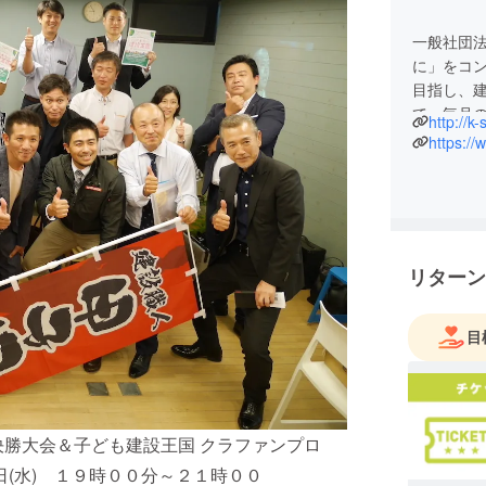
一般社団
に」をコ
目指し、
て、毎月
http://k
催、小学
https:/
きました
住所：〒81
電話：092-
メール：ksho
リターン
目
決勝大会＆子ども建設王国 クラファンプロ
日(水) １９時００分～２１時００