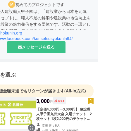
初めてのプロジェクトです
法人建設職人甲子園は、「建設業から日本を元気
ンセプトに、職人不足の解消や建設業の地位向上を
建設業の魅力発信をする団体です。活動の一環とし
の例会開催、年１度の地区決勝大会と全国大会の開
-shokunin.org
校への出張授業等のボランティア活動などを行って
/www.facebook.com/kensetsusyokunin94/
。
メッセージを送る
4-0143 福岡市城南区南片江1丁目3-22
836-9740
kunin.kyushu@gmail.com
を選ぶ
標金額未達でもリターンが届きます
(All-in方式)
3,000
円
残り
94
【定価4,000円→3,000円】 建設職
人甲子園九州大会 入場チケット 2
枚セット 1枚2,000円のチケットが2
枚セットです。 ぜひ、会場でイベン
支援者：6人
トにご参加ください。 ※お子様、学
お届け予定：2018年09月