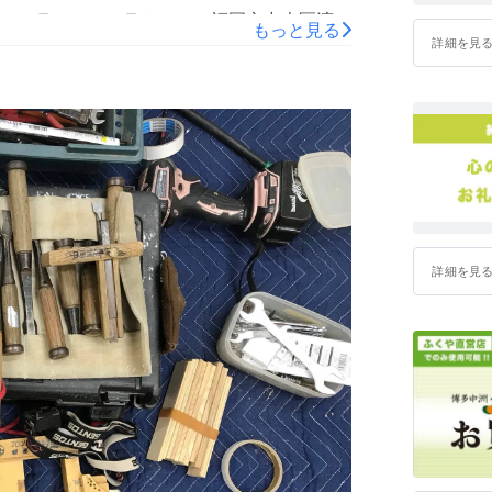
テルラ テルラホール（福岡市中央区渡辺
もっと見る
詳細を見
加費： 4,500円 を開催いたします。
を知らなかった方、建設業と縁がなかった方
ップを図ることを目的として、
/）を利用してクラウドファンディングに挑戦しました。 7
開始20分で目標達成いたしました。そして、次
ます。 建設職人甲子園『8月例会』にてプロ
に向けて決起集会ができればと思っておりま
詳細を見