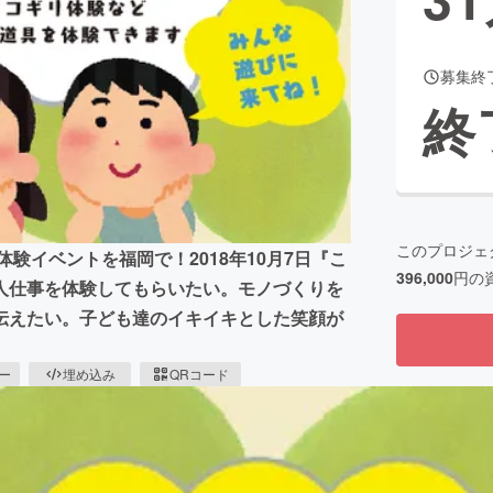
募集終
CAMPFIRE for Social Good
CAMPFIRE Creation
終
CAMPFIREふるさと納税
machi-ya
コミュニティ
このプロジェ
験イベントを福岡で！2018年10月7日『こ
396,000
円の
人仕事を体験してもらいたい。モノづくりを
伝えたい。子ども達のイキイキとした笑顔が
ピー
埋め込み
QRコード