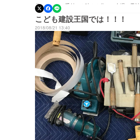
分 （受付１８時３０分～）会場：天神
通5－25－18 天神テルラビル７F） 参
こども建設王国では！！！
今回初めて、建設職人甲子園という団体や活動
2018/08/21 13:40
にもPRし、プロジェクトへの共感と認知度ア
CAMPFIRE（https://camp-fire.jp
月11日、19:30にプロジェクトオープンして
なるゴールを設定し、現在も挑戦を続けており
ジェクトの報告と壇上企業様たちと一緒に大会
すので、奮ってご参加下さい。