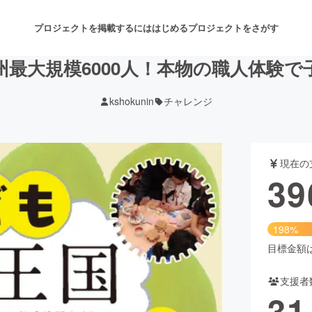
プロジェクトを掲載するには
はじめる
プロジェクトをさがす
最大規模6000人！本物の職人体験
kshokunin
チャレンジ
注目のリターン
注目の新着プロジェクト
募集終了が近いプロジェクト
も
現在の
音楽
舞台・パフォーマンス
39
ゲーム・サービス開発
フード・飲食店
198%
書籍・雑誌出版
アニメ・漫画
目標金額は2
支援者
チャレンジ
ビューティー・ヘルスケ
31