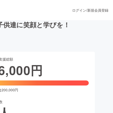
ログイン
/
新規会員登録
で子供達に笑顔と学びを！
うすぐ公開されます
支援総額
プロダクト
6,000
円
ファッション
スポーツ
00,000円
数
ア
ソーシャルグッド
人