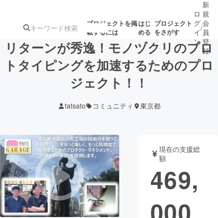
新
ロ
規
グ
会
プロジェクトを掲
はじ
プロジェクト
/
載するには
める
をさがす
イ
員
ン
登
リターンが秀逸！モノヅクリのプロ
録
トタイピングを加速するためのプロ
ジェクト！！
人気のプロ
注目のリ
注目の新着プロ
募集終了が近いプ
もうすぐ公開
ジェクト
ターン
ジェクト
ロジェクト
されます
tatsato
コミュニティ
東京都
アート・写真
音楽
現在の支援総
テクノロジー・ガジェット
ゲーム・サ
額
469,
映像・映画
書籍・雑誌
000
ビジネス・起業
チャレンジ