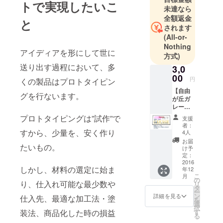
てからは妻
トで実現したいこ
未達なら
が喜ぶ小物
全額返金
と
入れやドー
されます
ルハウスを
(All-or-
作り、家を
Nothing
アイディアを形にして世に
方式)
持つ頃には
送り出す過程において、多
子どものた
3,0
00
めの収納家
円
くの製品はプロトタイピン
具やキッチ
【自由
グを行ないます。
が丘ガ
ン戸棚をDIY
レー
しました。
ジ】会
プロトタイピングは”試作”で
支援
最近はフィ
員券（1
者：
年間有
すから、少量を、安く作り
ジカルコン
4人
効） ★
お届
ピューティ
たいもの。
会員特
け予
ングをかじ
典★ ・
定：
会員専
2016
りつつ、金
しかし、材料の選定に始ま
年12
用SNS
こ
属加工の奥
月
の利用
の
り、仕入れ可能な最少数や
リ
（QA対
深さに魅了
タ
ー
応、各
ン
詳細を見る
仕入先、最適な加工法・塗
されていま
を
種相談
選
択
す。
受付）
す
装法、商品化した時の損益
る
・ウェ
「安吉工房