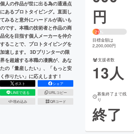
個人の作品が世に出る為の通過点
円
にあるプロトタイピング。直面し
まちづくり・地域活性化
てみると意外にハードルが高いも
のです。本職の技術者と作品の商
CAMPFIRE for Social Good
CAMPFIRE Creation
21%
品化を目指す個人メーカーを仲介
CAMPFIREふるさと納税
machi-ya
コミュニティ
目標金額は
することで、プロトタイピングを
2,200,000円
加速します。 3Dプリンターの限
支援者数
界を超越する本職の凄腕が、あな
13
人
たの「量産したい」、「もっと安
く作りたい」に応えします！
ポスト
シェア
LINEで送る
URLコピー
募集終了まで残
り
埋め込み
QRコード
終了