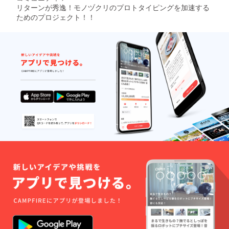
どですが、もう少し
リターンが秀逸！モノヅクリのプロトタイピングを加速する
ためのプロジェクト！！
ニッチなところを狙い
ます！ ※テストサイト
の作成には(有)三和製
罐の多大なご協力を頂
いております。