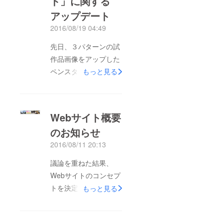
ド」に関する
アップデート
2016/08/19 04:49
先日、３パターンの試
作品画像をアップした
ペンスタンドについ
もっと見る
て、仕様を変更しま
す。 数種類を試作し
た結果、ペンスタンド
Webサイト概要
自体の重量が軽いほど
のお知らせ
バランスし易いことが
2016/08/11 20:13
解っていましたが、今
回、ステンレスの板厚
議論を重ねた結果、
を薄くし、さらに形状
Webサイトのコンセプ
を変更することで重量
トを決定しました。
もっと見る
を抑えることとしまし
Webサイトではショッ
た。 予定していたス
プの形態を取り以下商
テンレス厚1.0mmか