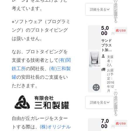
リ
150mm
タ
ー
考えています。
前後の
ン
詳細を見る
を
タンブ
選
択
ラーを
す
※ソフトウェア（プログラミ
る
予定し
5,0
ていま
ング）のプロトタイピング
残り50
す。
00
円
は扱いません。
サンド
ブラス
ト加工
なお、プロトタイピングを
を施し
支援
たオリ
支援する技術者として
(有)関
者：
ジナル
2人
鉄工所
の関社長、
(有)三和製
タンブ
お届
ラー
け予
罐
の安田社長のご支援をい
（ガラ
定：
ス製）
2016
ただきます。
年12
高さ：
こ
月
約
の
リ
150mm
タ
ー
前後の
ン
詳細を見る
を
タンブ
選
択
ラーを
す
る
予定し
自由が丘ガレージをスター
7,0
ていま
残り50
す。
00
トする際は、
(株)オリジナル
円