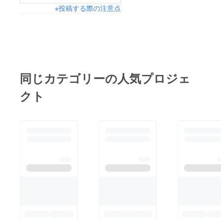
技術を活かして制作し
※投稿する際の注意点
が、これからどの程度
たコンシューマ向けの
ツヤを出すか（バフが
商品・作品をご紹介
けするか）をまた調整
（販売）したいと思っ
してゆきます。 ラス
ています。 2. まかな
トワンマイル！ではあ
い治工具 同じく工
りませんが、仕上げの
同じカテゴリーの人気プロジェ
場の方が、自分で使う
最終段階が一番難し
ことを目的に製造した
クト
く、また楽しい工程で
工具・道具類を集め、
すよね。
同じニーズをお持ちの
方へ販売できる様にし
たいと思います。高価
な市販品とは異なり、
必要最小限の機能だけ
に絞り込まれたものた
ち、あるいは市販され
てないから作っちゃっ
たものたちは一見の価