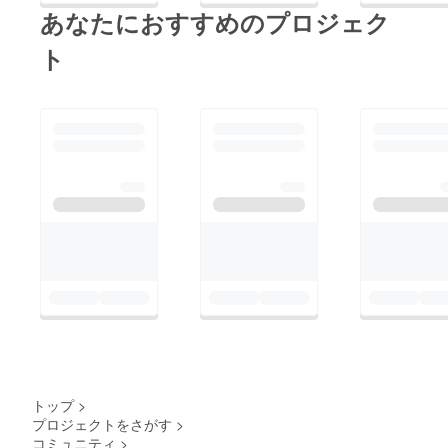
値があります。 3. 試
あなたにおすすめのプロジェク
作品 試作品の段階
ト
で他者のコメントが欲
しい、あるいは市場
ニーズを知りたいと
いったご要望にお答え
するためのコーナー
4. おひとりメーカー
商品 これはそのま
まの商品販売用です。
5. こだわりテーマの
ハンドメイド作品
ここではクラフト、手
芸にまで対象を広げ
て、特定のテーマで商
品を集めてみたいと思
トップ
>
います。解り易い例は
プロジェクトをさがす
>
猫グッズ、犬グッズな
コミュニティ
>