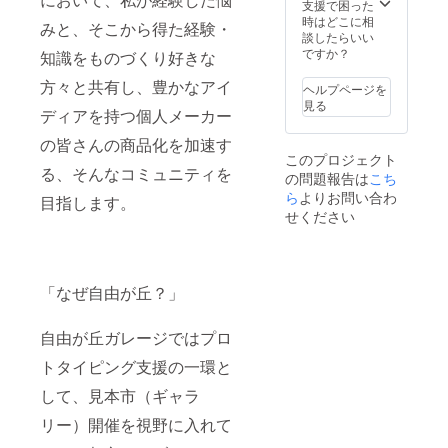
×奥行
支援で困った
き）：
時はどこに相
みと、そこから得た経験・
150×15
談したらいい
0×200
ですか？
知識をものづくり好きな
mm
方々と共有し、豊かなアイ
ヘルプページを
見る
ディアを持つ個人メーカー
の皆さんの商品化を加速す
このプロジェクト
る、そんなコミュニティを
の問題報告は
こち
ら
よりお問い合わ
目指します。
せください
「なぜ自由が丘？」
自由が丘ガレージではプロ
トタイピング支援の一環と
して、見本市（ギャラ
リー）開催を視野に入れて