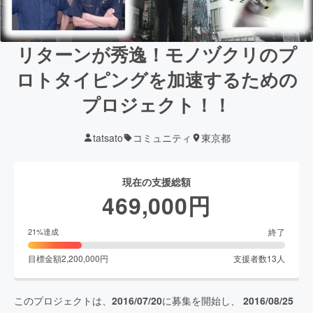
リターンが秀逸！モノヅクリのプ
ロトタイピングを加速するための
プロジェクト！！
tatsato
コミュニティ
東京都
現在の支援総額
469,000
円
終了
21
%達成
目標金額
2,200,000
円
支援者数
13
人
このプロジェクトは、
2016/07/20
に募集を開始し、
2016/08/25