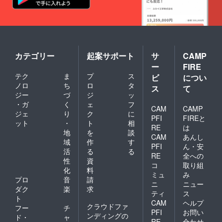
カテゴリー
起案サポート
サ
CAMP
ー
FIRE
テク
ま
プ
ス
ビ
につい
ノロ
ち
ロ
タ
ス
て
ジー
づ
ジ
ッ
・ガ
く
ェ
フ
CAM
CAMP
ジェ
り
ク
に
PFI
FIREと
ット
・
ト
相
RE
は
地
を
談
CAM
あんし
域
作
す
PFI
ん・安
活
る
る
RE
全への
性
資
コ
取り組
化
料
ミュ
み
プロ
音
請
ニ
ニュー
ダク
楽
求
ティ
ス
ト
CAM
ヘルプ
クラウドファ
フー
チ
PFI
お問い
ンディングの
ド・
ャ
RE
合わせ