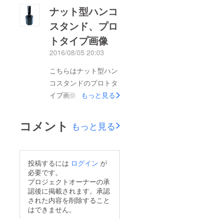
材（コンテンツ）を扱
ナット型ハンコ
ら、0.5mmに変更しま
うことで会員を募るこ
す。これに伴いコスト
スタンド、プロ
ととします。 まだイ
低減が実現しました。
トタイプ画像
メージだけのテストサ
現在、支援金7,000円
イトですが、ここ自由
2016/08/05 20:03
につきペンスタンド×
が丘ガレージからス
こちらはナット型ハン
１個をリターンとして
タートしています。こ
コスタンドのプロトタ
おりますが、３パター
れから作品提供者をリ
イプ画像です。 初期
もっと見る
ンをひとつのセットと
クルートしてゆくので
に公開したイラストの
してリターンとさせて
すが、もしこの段階で
サイズだと、ほんの少
いただきます。 ３パ
コメント
自由が丘ガレージに作
もっと見る
し軽かったので、サイ
ターンのペンスタンド
品を出品しても良いと
ズを調整してみまし
は、それぞれバランス
いう工場関係者、おひ
た。 スタンプだけが
し易いペンが異なりま
とりメーカーの方がい
投稿するには
ログイン
が
スッと抜ける、安定感
す。３パターンをお楽
必要です。
らっしゃいましたら、
のある使用感を実現し
しみ頂ける事となりま
プロジェクトオーナーの承
是非ご連絡ください。
認後に掲載されます。承認
ました。 このプロト
すので、よろしくお願
1．工場生まれの逸品
された内容を削除すること
タイプではマッドな仕
いいたします。
はできません。
たち 工場が得意な
上がりになっています