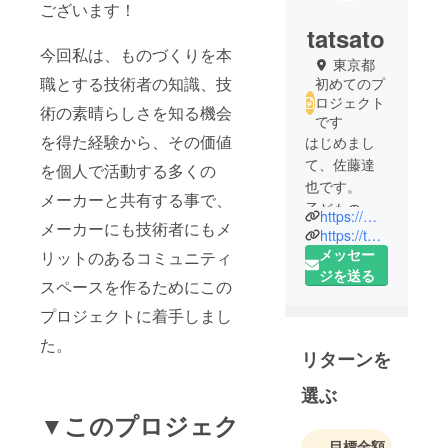
ございます！
tatsato
今回私は、ものづくりを本
東京都
職とする技術者の知識、技
初めてのプ
ロジェクト
術の素晴らしさを知る機会
です
を得た経験から、その価値
はじめまし
て、佐藤達
を個人で活動する多くの
也です。
メーカーと共有する事で、
子どもの頃
https://minne.com/ykobo
メーカーにも技術者にもメ
から工作が
https://tetote-market.jp/creator/yasukichibekkan/
好きでし
メッセー
リットのあるコミュニティ
た。プラモ
ジを送る
スペースを作るためにこの
デルよりも
プロジェクトに着手しまし
空き箱や割
り箸で模型
た。
リターンを
を作って遊
んでいまし
選ぶ
た。大人に
▼このプロジェク
なり結婚し
目標金額