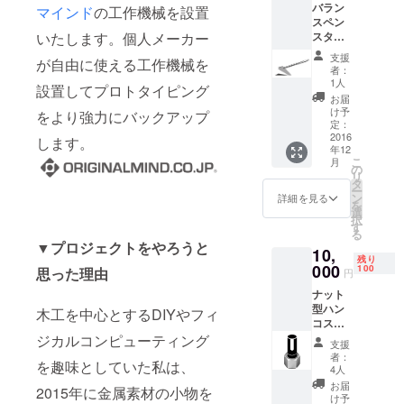
バラン
マインド
の工作機械を設置
スペン
スタン
いたします。個人メーカー
ド（ス
支援
が自由に使える工作機械を
テンレ
者：
ス製）
1人
設置してプロトタイピング
レー
お届
ザー
け予
をより強力にバックアップ
カッ
定：
ターで
2016
します。
年12
切り出
こ
月
したス
の
リ
テンレ
タ
ー
スを用
ン
詳細を見る
を
いたペ
選
択
ンスタ
す
る
ンドで
▼プロジェクトをやろうと
10,
す。 絶
残り
妙なバ
000
100
思った理由
円
ランス
ナット
でペン
型ハン
をホー
木工を中心とするDIYやフィ
コスタ
ルドし
ンド
ジカルコンピューティング
ます。
支援
（ステ
長さ：
者：
を趣味としていた私は、
ンレス
約
4人
製） 浸
80mm
お届
2015年に金属素材の小物を
透印ハ
け予