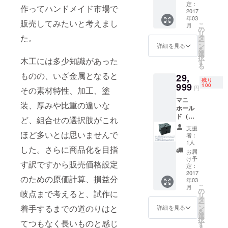
ンコ用
定：
作ってハンドメイド市場で
のスタ
2017
年03
ンドで
販売してみたいと考えまし
こ
月
す。 ス
の
リ
タンド
た。
タ
ー
内部に
ン
詳細を見る
を
ハンコ
選
択
木工には多少知識があった
の
す
る
キャッ
ものの、いざ金属となると
29,
プを固
残り
定でき
999
100
円
その素材特性、加工、塗
るた
マニ
め、片
装、厚みや比重の違いな
ホール
手で抜
ド（ア
いて、
ど、組合せの選択肢がこれ
クリル
片手で
支援
製） マ
ほど多いとは思いませんで
スタン
者：
ニホー
ドに戻
1人
した。さらに商品化を目指
ルドは
せま
お届
内燃機
す。 ス
け予
す訳ですから販売価格設定
関の吸
タンド
定：
気もし
2017
自体に
のための原価計算、損益分
年03
くは排
重量が
こ
月
気を行
あるた
の
岐点まで考えると、試作に
リ
う際な
め、ハ
タ
ー
どに用
ンコが
着手するまでの道のりはと
ン
詳細を見る
を
いられ
転がっ
選
択
てつもなく長いものと感じ
る部品
て見失
す
る