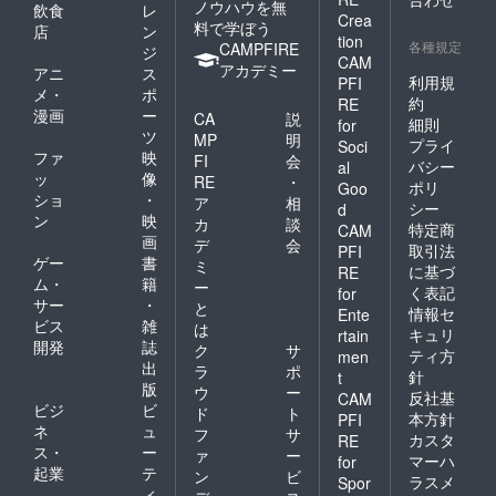
ノウハウを無
飲食
レ
Crea
料で学ぼう
店
ン
tion
各種規定
CAMPFIRE
ジ
CAM
アカデミー
アニ
ス
利用規
PFI
メ・
ポ
約
RE
漫画
ー
CA
説
細則
for
ツ
MP
明
プライ
Soci
ファ
映
FI
会
バシー
al
ッ
像
RE
・
ポリ
Goo
ショ
・
ア
相
シー
d
ン
映
カ
談
特定商
CAM
画
デ
会
取引法
PFI
ゲー
書
ミ
に基づ
RE
ム・
籍
ー
く表記
for
サー
・
と
情報セ
Ente
ビス
雑
は
キュリ
rtain
開発
誌
ク
サ
ティ方
men
出
ラ
ポ
針
t
版
ウ
ー
反社基
CAM
ビジ
ビ
ド
ト
本方針
PFI
ネ
ュ
フ
サ
カスタ
RE
ス・
ー
ァ
ー
マーハ
for
起業
テ
ン
ビ
ラスメ
Spor
ィ