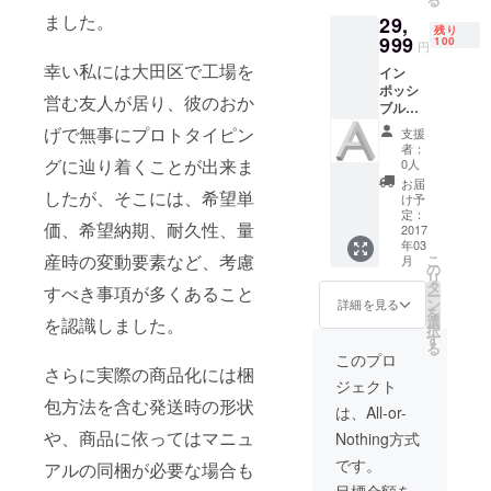
で、回
うこと
ました。
29,
路と呼
も無く
残り
ばれる
999
なりま
100
円
空気
す。 ス
幸い私には大田区で工場を
イン
（また
タンド
ポッシ
はガ
高：約
営む友人が居り、彼のおか
ブル立
ス）の
70mm
体「A」
通る管
画像は
げで無事にプロトタイピン
支援
（ステ
を複数
実物と
者：
ンレス
持つ構
グに辿り着くことが出来ま
若干異
0人
製） 不
造に
なる場
お届
したが、そこには、希望単
可能立
なって
合があ
け予
体の代
いま
定：
りま
価、希望納期、耐久性、量
表作で
2017
す。 通
す。
年03
あるペ
常、マ
産時の変動要素など、考慮
こ
月
ンロー
ニホー
の
リ
ズ三角
ルドは
タ
すべき事項が多くあること
ー
形の変
アルミ
ン
詳細を見る
を
形版
やステ
選
を認識しました。
択
「A」
ンレス
す
る
を、ス
などの
このプロ
テンレ
さらに実際の商品化には梱
金属材
ジェクト
スで制
料で作
包方法を含む発送時の形状
作しま
られま
は、All-or-
す。 実
すが、
や、商品に依ってはマニュ
Nothing方式
現不可
今回は
能な立
アクリ
です。
アルの同梱が必要な場合も
体を目
ルで作
目標金額を