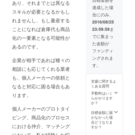
の錯覚
ること
あり、それまでとは異なる
で現実
によ
達成した場
の物に
スキルが必要となるかもし
り、内
合にのみ、
見せる
部構造
れませんし、もし量産する
不可能
を覗け
2016/08/25
立体。
るマニ
ことになれば倉庫代も商品
23:59:59
ま
きっと
ホール
誰かに
ドを制
でに集まっ
化の一要素となる可能性が
自慢し
作しま
た金額が
たくな
す。 管
あるのです。
る逸品
に通し
ファンディ
になり
て回路
ングされま
ます。
を確認
企業が相手であれば種々の
「A」の
できる
す。
相談にも応じてくれる業者
高さ：
ボール
約
付き。
も、個人メーカーの依頼と
100mm
支援に関するよ
アクリ
なると対応に困る場合もあ
くある質問
ル製ク
リア
手数料はいく
ります。
ケース
らかかります
に入れ
か？
てお届
個人メーカーのプロトタイ
けしま
目標金額に届
す。 ク
ピング、商品化のプロセス
かなかった場
リア
合どうなりま
における仲介、マッチング
ケース
すか？
（縦×横
において、私が経験した悩