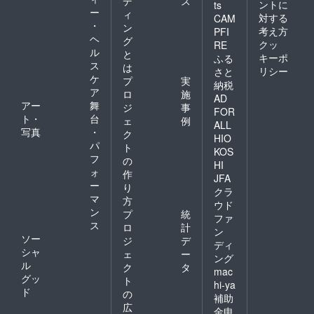
デ
ス
ントに
ts
ー
ィ
対する
CAM
・
ン
考え方
PFI
ヘ
グ
クッ
RE
ル
と
キーポ
ふる
ス
は
リシー
さと
ケ
プ
実
納税
ア
ロ
施
AD
アー
舞
ジ
事
FOR
ト・
台
ェ
例
ALL
写真
・
ク
HIO
パ
ト
KOS
フ
の
HI
ォ
作
JFA
ー
り
クラ
マ
方
ウド
ン
プ
統
ファ
ス
ロ
計
ン
ソー
ジ
デ
ディ
シャ
ェ
ー
ング
ル
ク
タ
mac
グッ
ト
hi-ya
ド
の
補助
広
金申