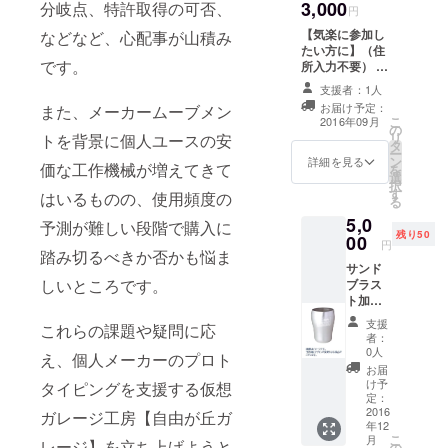
3,000
ブサイ
分岐点、特許取得の可否、
円
別館」でハ
トでの
【気楽に参加し
などなど、心配事が山積み
ンドメイド
商品
たい方に】（住
（含、
作品販売
です。
所入力不要） 御
プロト
中。
礼メールをお送
タイ
支援者：1人
りします。 ご希
プ）掲
お届け予定：
また、メーカームーブメン
望があれば、そ
載
こ
2016年09月
の
の後の活動状況
リ
トを背景に個人ユースの安
タ
について適宜
ー
ン
メールにてお知
詳細を見る
価な工作機械が増えてきて
を
選
らせいたしま
択
す
す。
はいるものの、使用頻度の
る
5,0
予測が難しい段階で購入に
残り50
00
円
踏み切るべきか否かも悩ま
サンド
しいところです。
ブラス
ト加工
を施し
支援
これらの課題や疑問に応
たオリ
者：
ジナル
0人
え、個人メーカーのプロト
タンブ
お届
ラー
け予
タイピングを支援する仮想
（アル
定：
ミ製）
2016
ガレージ工房【自由が丘ガ
年12
高さ：
こ
月
約
レージ】を立ち上げようと
の