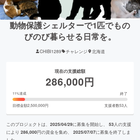
動物保護シェルターで1匹でもの
びのび暮らせる日常を。
CHIBI1289
チャレンジ
北海道
現在の支援総額
286,000
円
終了
11
%達成
目標金額
2,500,000
円
支援者数
53
人
このプロジェクトは、
2025/04/29
に募集を開始し、
53
人の支援
により
286,000
円の資金を集め、
2025/07/07
に募集を終了しま
した