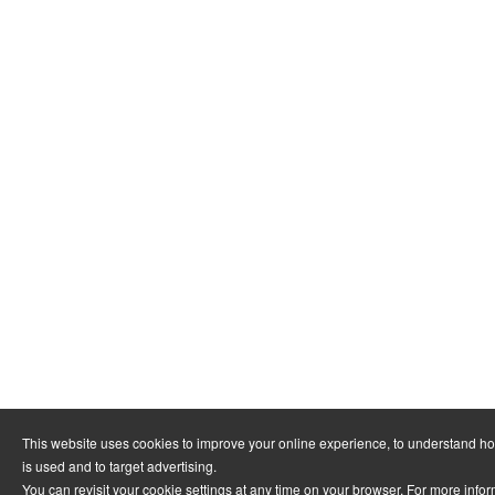
This website uses cookies to improve your online experience, to understand h
is used and to target advertising.
You can revisit your cookie settings at any time on your browser. For more info