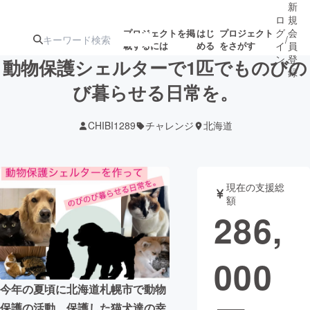
新
ロ
規
グ
会
プロジェクトを掲
はじ
プロジェクト
/
載するには
める
をさがす
イ
員
ン
登
動物保護シェルターで1匹でものびの
録
び暮らせる日常を。
人気のプロ
注目のリ
注目の新着プロ
募集終了が近いプ
もうすぐ公開
CHIBI1289
チャレンジ
北海道
ジェクト
ターン
ジェクト
ロジェクト
されます
アート・写真
音楽
現在の支援総
額
286,
テクノロジー・ガジェット
ゲーム・サ
000
映像・映画
書籍・雑誌
今年の夏頃に北海道札幌市で動物
ビジネス・起業
チャレンジ
保護の活動、保護した猫犬達の幸