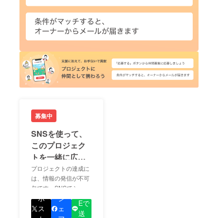
募集中
SNSを使って、
このプロジェク
トを一緒に広め
ましょう！
プロジェクトの達成に
は、情報の発信が不可
欠です。SNSでシェア
LIN
をして、あなたが応援
ポ
シ
Eで
しているプロジェクト
ス
ェ
送
の良さを知ってもらい