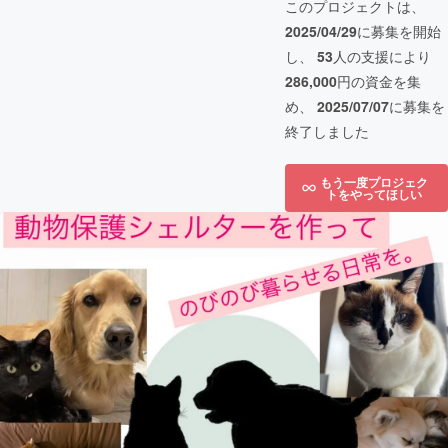
このプロジェクトは、
2025/04/29
に募集を開始
し、
53
人の支援により
286,000
円の資金を集
め、
2025/07/07
に募集を
終了しました
もう一度プロジェク
トをやってほしい