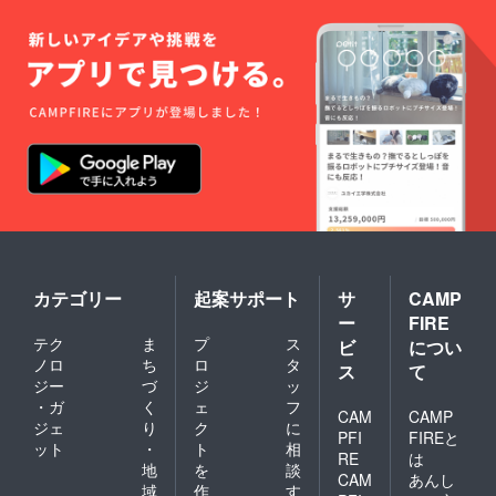
カテゴリー
起案サポート
サ
CAMP
ー
FIRE
テク
ま
プ
ス
ビ
につい
ノロ
ち
ロ
タ
ス
て
ジー
づ
ジ
ッ
・ガ
く
ェ
フ
CAM
CAMP
ジェ
り
ク
に
PFI
FIREと
ット
・
ト
相
RE
は
地
を
談
CAM
あんし
域
作
す