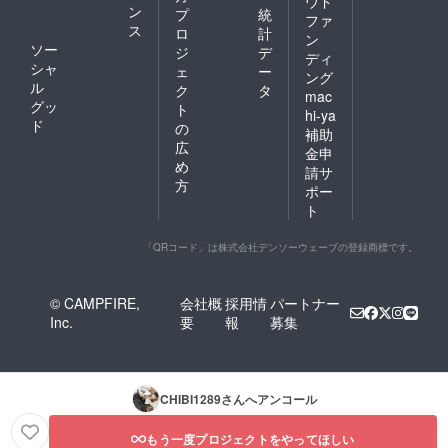
ウド
ン
プ
統
ファ
ス
ロ
計
ン
ソー
ジ
デ
ディ
シャ
ェ
ー
ング
ル
ク
タ
mac
グッ
ト
hi-ya
ド
の
補助
広
金申
め
請サ
方
ポー
ト
「QRコード」は株式会社デンソーウェーブの登録商標です。
© CAMPFIRE,
会社概
採用情
パートナー
Inc.
要
報
募集
CHIBI1289
さんへアンコール
もう一度プロジェクトをやってほしい