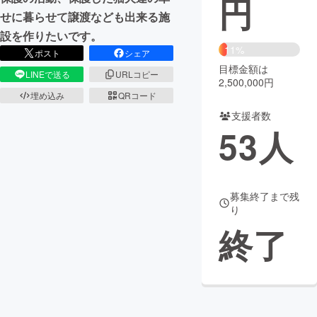
円
せに暮らせて譲渡なども出来る施
まちづくり・地域活性化
設を作りたいです。
11%
ポスト
シェア
目標金額は
CAMPFIRE for Social Good
CAMPFIRE Creation
LINEで送る
URLコピー
2,500,000円
CAMPFIREふるさと納税
machi-ya
コミュニティ
埋め込み
QRコード
支援者数
53
人
募集終了まで残
り
終了