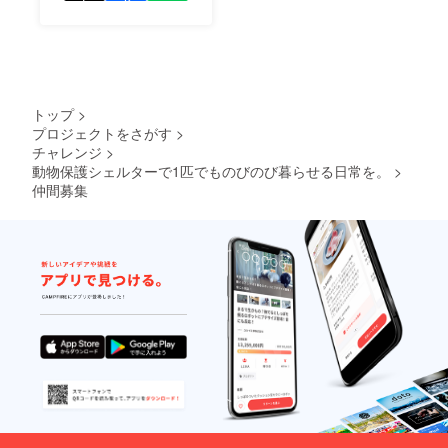
ト
ア
る
ましょう！
トップ
>
プロジェクトをさがす
>
チャレンジ
>
動物保護シェルターで1匹でものびのび暮らせる日常を。
>
仲間募集