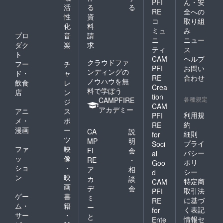
PFI
ん・安
活
る
る
RE
全への
性
資
コ
取り組
化
料
ミュ
み
プロ
音
請
ニ
ニュー
ダク
楽
求
ティ
ス
ト
CAM
ヘルプ
クラウドファ
フー
チ
PFI
お問い
ンディングの
ド・
ャ
RE
合わせ
ノウハウを無
飲食
レ
Crea
料で学ぼう
店
ン
tion
各種規定
CAMPFIRE
ジ
CAM
アカデミー
アニ
ス
利用規
PFI
メ・
ポ
約
RE
漫画
ー
CA
説
細則
for
ツ
MP
明
プライ
Soci
ファ
映
FI
会
バシー
al
ッ
像
RE
・
ポリ
Goo
ショ
・
ア
相
シー
d
ン
映
カ
談
特定商
CAM
画
デ
会
取引法
PFI
ゲー
書
ミ
に基づ
RE
ム・
籍
ー
く表記
for
サー
・
と
情報セ
Ente