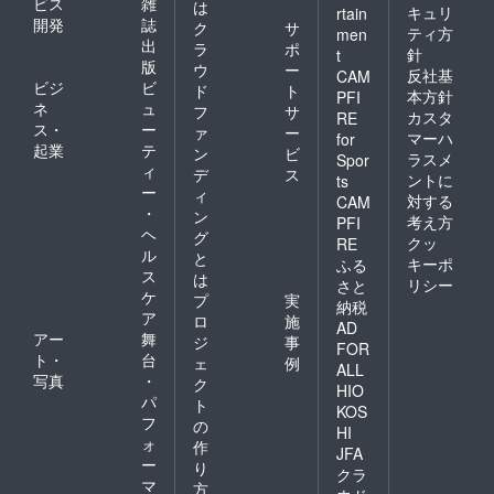
ビス
雑
は
キュリ
rtain
開発
誌
ク
サ
ティ方
men
出
ラ
ポ
針
t
版
ウ
ー
反社基
CAM
ビジ
ビ
ド
ト
本方針
PFI
ネ
ュ
フ
サ
カスタ
RE
ス・
ー
ァ
ー
マーハ
for
起業
テ
ン
ビ
ラスメ
Spor
ィ
デ
ス
ントに
ts
ー
ィ
対する
CAM
・
ン
考え方
PFI
ヘ
グ
クッ
RE
ル
と
キーポ
ふる
ス
は
リシー
さと
ケ
プ
実
納税
ア
ロ
施
AD
アー
舞
ジ
事
FOR
ト・
台
ェ
例
ALL
写真
・
ク
HIO
パ
ト
KOS
フ
の
HI
ォ
作
JFA
ー
り
クラ
マ
方