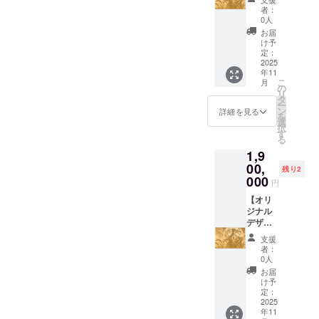
1189m
デザイ
者：
m×841
ンレー
0人
mm・
ザー彫
お届
MDF5.5
刻 】 月
け予
ｍｍ
夜見(ツ
定：
クヨミ)
2025
年11
をデザ
こ
月
インし
の
リ
た MDF
タ
ー
レー
ン
詳細を見る
を
ザー彫
選
択
刻作品
す
る
を提供
1,9
しま
す。
00,
残り2
（商品
000
円
の説
明） ・
【オリ
数量：1
ジナル
点 ・サ
デザイ
イズ：
ンレー
支援
1500×1
ザー彫
者：
000・
刻 】 月
0人
MDF5.5
夜見(ツ
お届
ｍｍ
クヨミ)
け予
をデザ
定：
インし
2025
年11
た MDF