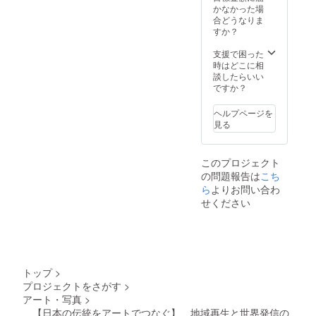
かなかった場
合どうなりま
すか？
支援で困った
時はどこに相
談したらいい
ですか？
ヘルプページを
見る
このプロジェクト
の問題報告は
こち
ら
よりお問い合わ
せください
トップ
>
プロジェクトをさがす
>
アート・写真
>
【︎︎日本の伝統をアートでつなぐ】 地域再生と世界発信の