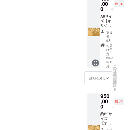
594×42
,00
す
残り5
0 mm ※
（2025
0
円
額縁も
年7月以
制作し
A0サイ
降予
ます ※
ズ【オ
定）
線画
リジナ
デー
ルデザ
支援
ターか
イン
者：
らのセ
レー
0人
ミオー
ザー彫
お届
ダー作
刻 】 月
け予
成にな
夜見(ツ
定：
ります
クヨミ)
2025
年11
※画像よ
をデザ
こ
月
りデー
インし
の
リ
タをお
た MDF
タ
ー
選び頂
レー
ン
詳細を見る
を
き、備
ザー彫
選
択
考欄に
刻作品
す
る
掲載下
を提供
950
さい！
しま
す。
,00
残り3
（商品
0
円
の説
明） ・
約B0サ
数量：1
イズ
点 ・サ
【オリ
イズ：
ジナル
支援