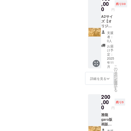
,00
のづく
美術館）や ドバ
残り30
りの相
0
イなど、世界へ
円
談など
日本のアートを
A2サイ
自由に
届ける活動資金
ズ【オ
交流 ・
として活用いた
リジナ
あなた
します。 特典内
ルデザ
だけの
容： ・ルーブル
支援
イン
直筆ミ
美術館（パリ）
者：
レー
ニ作品
およびドバイ展
0人
ザー彫
or 名入
示にて、企業ロ
お届
刻 】 月
れアー
ゴ or お名前をパ
け予
夜見(ツ
トグッ
定：
ネル掲出（A4サ
クヨミ)
2025
ズをそ
イズに5枠予定）
年11
をデザ
の場で
※掲出場所やデ
こ
月
インし
プレゼ
の
ザインは会場規
リ
た MDF
ント ・
タ
定に準じます ・
ー
レー
記念撮
ン
活動報告書
詳細を見る
を
ザー彫
影・
選
（PDF）内にお
択
刻作品
SNS掲
す
名前・ロゴを掲
る
を提供
載
載 ・SNSにて
200
しま
OK（希
「グローバルス
す。
,00
望者の
ポンサー」とし
残り5
（商品
み） ・
0
て 個別紹介 ・展
円
の説
家族や
示終了後、限定
明） ・
雅龍
仲間と
デザインの記念
数量：1
garo版
の参加
品 （ポストカー
点 ・サ
画販売
も
ドやアクリル作
イズ：
権利(販
OK（最
品など）を贈呈
支援