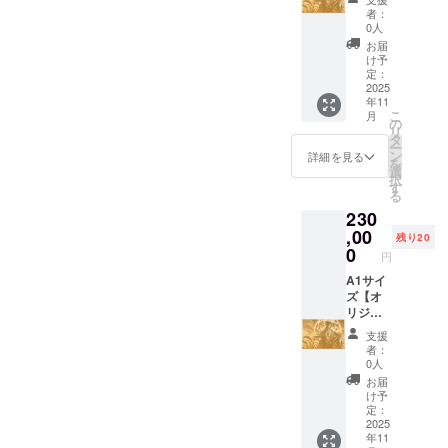
594×42
売価格
大3名ま
※ロゴ・紹介文な
者：
0mm・
の
で） ※
どはデータ入稿
0人
MDF5.5
20％)+
ご負担
いただきます ※
お届
ｍｍ
A2版画
いただ
個人の方は、
け予
・詳
く費用
定：
ニックネームや
細：雅
2025
につい
匿名での掲載も
年11
龍garo
て ・交
可能です
こ
月
レー
通費：
の
リ
ザー彫
支援者
タ
ー
刻作品
様ご自
ン
詳細を見る
を
(版画50
身の所
選
択
枚)の販
在地ま
す
る
売権 ・
での 実
230
提供方
費(公共
法：A2
,00
交通機
残り20
サイズ
関）を
0
円
レー
ご負担
ザー彫
A1サイ
いただ
刻版画
ズ【オ
きま
提供 ・
リジナ
す。 ・
注意事
ルデザ
お食事
支援
項：指
イン
代：当
者：
定デザ
レー
日同席
0人
インの
ザー彫
される
お届
みの版
刻 】 月
お食事
け予
画販売
夜見(ツ
（ラン
定：
許可権
クヨミ)
2025
チまた
年11
利にな
をデザ
はカ