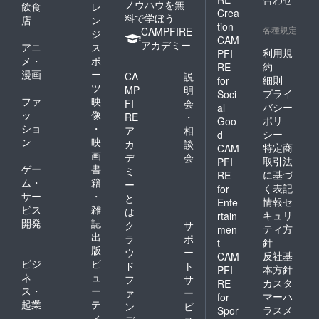
ノウハウを無
飲食
レ
Crea
料で学ぼう
店
ン
tion
各種規定
CAMPFIRE
ジ
CAM
アカデミー
アニ
ス
利用規
PFI
メ・
ポ
約
RE
漫画
ー
CA
説
細則
for
ツ
MP
明
プライ
Soci
ファ
映
FI
会
バシー
al
ッ
像
RE
・
ポリ
Goo
ショ
・
ア
相
シー
d
ン
映
カ
談
特定商
CAM
画
デ
会
取引法
PFI
ゲー
書
ミ
に基づ
RE
ム・
籍
ー
く表記
for
サー
・
と
情報セ
Ente
ビス
雑
は
キュリ
rtain
開発
誌
ク
サ
ティ方
men
出
ラ
ポ
針
t
版
ウ
ー
反社基
CAM
ビジ
ビ
ド
ト
本方針
PFI
ネ
ュ
フ
サ
カスタ
RE
ス・
ー
ァ
ー
マーハ
for
起業
テ
ン
ビ
ラスメ
Spor
ィ