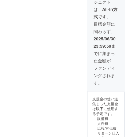
ジェクト
42cm
・素
は、
All-In方
材：
式
です。
MDF・
アクリ
目標金額に
ル・檜
関わらず、
・絵柄
は4種類
2025/06/30
よりお
23:59:59
ま
選びく
ださい
でに集まっ
※雅龍
た金額が
garoが
全て手
ファンディ
作業で
ングされま
制作致
しま
す。
す。 ※
無垢の
木を使
支援金の使い道
用する
集まった支援金
ので、
は以下に使用す
歪みが
る予定です。
出る場
設備費
合があ
人件費
ります
広報/宣伝費
※ペー
リターン仕入
パー仕