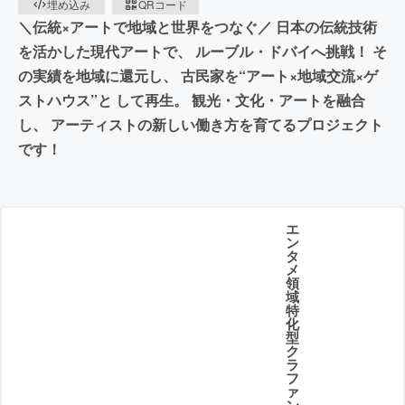
埋め込み
QRコード
＼伝統×アートで地域と世界をつなぐ／ 日本の伝統技術
を活かした現代アートで、 ルーブル・ドバイへ挑戦！ そ
の実績を地域に還元し、 古民家を“アート×地域交流×ゲ
ストハウス”と して再生。 観光・文化・アートを融合
し、 アーティストの新しい働き方を育てるプロジェクト
です！
エ
ン
タ
メ
領
域
特
化
型
ク
ラ
フ
ァ
ン