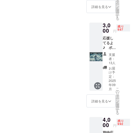
テニス🎾、
セージ
タ
ー
をお送
ン
スノーボー
詳細を見る
を
りしま
選
ド🏂、神社仏
択
す。
す
る
3,0
残り
00
987
円
応援し
てるよ
♪ ポス
トカー
支援
ド3枚付
者：
【ポス
13人
トカー
お届
ド】 雅
け予
龍がデ
定：
ザイン
2025
年09
したポ
こ
月
スト
の
リ
カード
タ
ー
を提供
ン
詳細を見る
を
しま
選
択
す。 ・
す
る
雅龍が
4,0
厳選し
残り
た5種類
00
992
円
から3枚
期待応