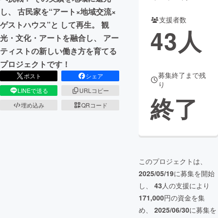
し、 古民家を“アート×地域交流×
支援者数
ゲストハウス”と して再生。 観
43
人
光・文化・アートを融合し、 アー
ティストの新しい働き方を育てる
プロジェクトです！
募集終了まで残
ポスト
シェア
り
LINEで送る
URLコピー
終了
埋め込み
QRコード
このプロジェクトは、
2025/05/19
に募集を開始
し、
43
人の支援により
171,000
円の資金を集
め、
2025/06/30
に募集を