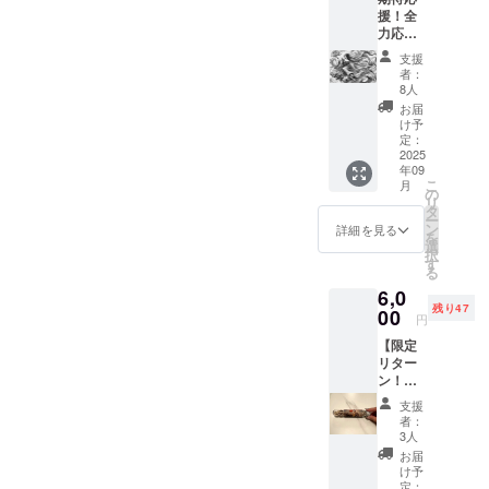
をお届
援！全
けしま
力応
す ※ポ
援！
スト
支援
【A4サ
カード
者：
イズ・
の選
8人
プリン
択、交
お届
ト版
換はで
け予
画】額
きませ
定：
縁付き
2025
ん。
年09
雅龍が
こ
月
デザイ
の
リ
ンした
タ
ー
デジタ
ン
詳細を見る
を
ル画を
選
択
提供し
す
る
ます。
6,0
・サイ
残り47
ズA4 ・
00
円
デザイ
【限定
ンは3種
リター
類の中
ン！】
からお
パリか
選びく
支援
ら、幸
ださ
者：
せをお
い！ ※
3人
届け！
デザイ
お届
ルーブ
ンの選
け予
ル美術
択(デザ
定：