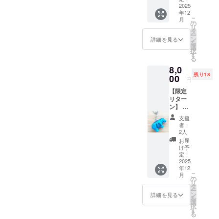
館出展
2025
イン指
年12
を記
定がな
こ
月
念・ミ
い場合)
の
リ
ニパズ
雅龍
タ
ー
ル サイ
が選ん
ン
詳細を見る
を
ズ：
で送付
選
択
10cm×
いたし
す
る
15cm(
ます！
8,0
ハガキ
※交換は
残り18
サイズ)
00
致しか
円
ねま
【限定
す。
リター
ン】 フ
ランス
支援
から、
者：
あなた
2人
へ幸せ
お届
をお届
け予
け！
定：
ルーブ
2025
年12
ル美術
こ
月
館出展
の
リ
を記
タ
ー
念・
ン
詳細を見る
を
キーホ
選
択
ルダー
す
る
あなた