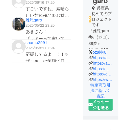
garo
2025/06/16 17:20
兵庫県
すごいですね、素晴ら
初めてのプ
しい芸術作品をお持ち
ロジェクト
雅龍garo
ですね。これはあなた
です
2025/05/22 23:20
の作品ですか？
『雅龍garo
あきさん！
🐉』(ガロ)、
ザッキーって書いてく
shamu2991
38歳♂
れたからすぐにわかっ
2025/05/21 07:24
2次元 CAD
た！
ozakki8
応援してるよー！！✨️
artwork
https://artwork-gallery-gallo.square.site/?fbclid=PAZXh0bgNhZW0CMTEAAaet2Ht-7at0Oty2DfEH-uSwNHEPSGkBvNCYyNEz4nidbba4NAdldabTChsmvg_aem_kb1BSRwsOd38kDvm_HSfsQ
ありがとう♪
ザッキーの笑顔で日本
https://artwork-gallery-gallo.square.site/page#IzadVG
を明るく！！byあき
https://mokuteki-project.my.canva.site/
✅拠点：福
僕の笑顔が皆さんの、
https://canva.link/85mqc6n14mysgkj
岡、関西
https://www.instagram.com/zakki0168
ゆとりにならば幸いで
特定商取引
す♪
✅事業内容
法に基づく
①木工職
表記
人・2D CAD
メッセー
アートワー
ジを送る
ク
アート額
縁・テーブ