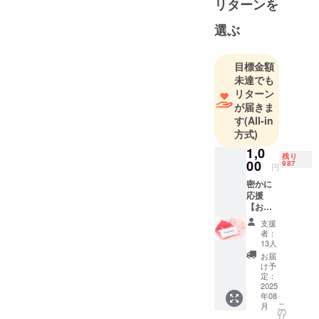
リターンを
ル制作
レーザー彫
選ぶ
刻・絵画・
デザイン
目標金額
デジタル名
未達でも
刺(NFCカー
リターン
ド)
が届きま
す
(All-in
②韓国・
方式)
Gallery
1,0
残り
HANNAM65
00
987
円
7 国際展を主
密かに
催
応援
【お礼
のメッ
支援
③アートｘ
セー
者：
ジ】 感
ものづくり
13人
謝の気
お届
コミュニ
持ちを
け予
ティ
込め
定：
て、お
2025
年08
礼の
✅趣味
こ
月
メッ
の
リ