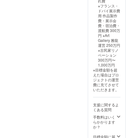
れ費
上げに
※フランス・
なりま
ドバイ展示費
す。 ※
用 作品製作
サイズ
費・展示会
調整で
費・宿泊費・
ポスト
渡航費 300万
カード
円 ※Art
デザイ
Gallery 雅龍
ンを修
運営 250万円
正する
※古民家リノ
可能性
ベーション
があり
300万円〜
ます
1,000万円
※目標金額を超
えた場合はプロ
ジェクトの運営
費に充てさせて
いただきます。
支援に関するよ
くある質問
手数料はいく
らかかります
か？
目標金額に届