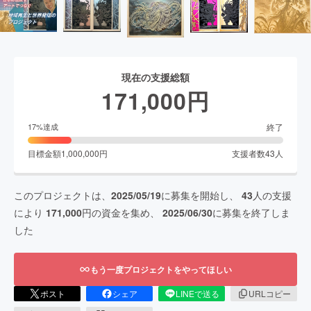
現在の支援総額
171,000
円
終了
17
%達成
目標金額
1,000,000
円
支援者数
43
人
このプロジェクトは、
2025/05/19
に募集を開始し、
43
人の支援
により
171,000
円の資金を集め、
2025/06/30
に募集を終了しま
した
もう一度プロジェクトをやってほしい
ポスト
シェア
LINEで送る
URLコピー