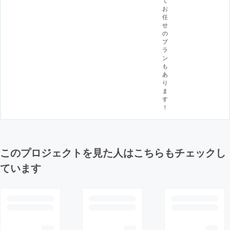
お
任
せ
の
プ
ラ
ン
も
あ
り
ま
す
！
このプロジェクトを見た人はこちらもチェックし
ています