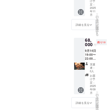
刻 】 月
け予
夜見(ツ
定：
クヨミ)
2025
年11
をデザ
こ
月
インし
の
リ
た MDF
タ
ー
レー
ン
詳細を見る
を
ザー彫
選
択
刻作品
す
る
を提供
68,
しま
残り10
す。
000
円
（商品
9月14日
の説
19:00〜
明） ・
22:00(
数量：1
大阪
点 ・サ
支援
市・堺
イズ：
者：
筋本町
297×21
0人
エリア)
0 mm・
お届
大阪で
MDF3ｍ
け予
パリへ
ｍ
定：
の決起
2025
年09
会＆雅
こ
月
龍生誕
の
リ
祭 レー
タ
ー
ザー彫
ン
詳細を見る
を
刻原
選
択
画：A3