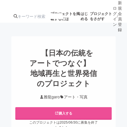
新
ロ
規
グ
会
プロジェクトを掲
はじ
プロジェクト
/
載するには
める
をさがす
イ
員
ン
登
録
人気のプロ
注目のリ
注目の新着プロ
募集終了が近いプ
もうすぐ公開
【︎︎日本の伝統を
ジェクト
ターン
ジェクト
ロジェクト
されます
アートでつなぐ】
地域再生と世界発信
アート・写真
音楽
のプロジェクト
テクノロジー・ガジェット
ゲーム・サ
雅龍garo
アート・写真
映像・映画
書籍・雑誌
購入する
ビジネス・起業
チャレンジ
このプロジェクトは2025/06/30に募集を終了