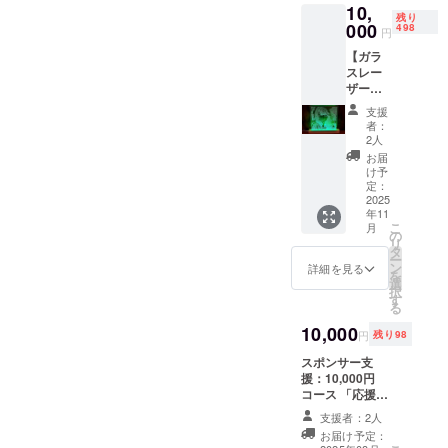
10,
だけの
残り
ラッ
000
498
円
キーア
【ガラ
イテム
スレー
をお届
ザー彫
けしま
刻品】
す。 サ
支援
作品名
イズ：
者：
『初
6×3×2c
2人
恋』を
m
お届
デザイ
け予
ンした
定：
ガラス
2025
年11
彫刻品
こ
月
を提供
の
リ
しま
タ
ー
す。
ン
詳細を見る
を
（商品
選
択
の説
す
る
明） ・
数量：1
10,000
円
残り98
点 ・サ
イズ：
スポンサー支
約
援：10,000円
170mm
コース 「応援ス
×120m
ポンサー枠（ラ
支援者：2人
m ※LED
イトプラン）」
お届け予定：
ライト
本プロジェクト