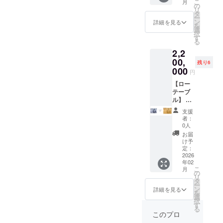
こ
月
レー
の
リ
ザー彫
タ
ー
刻作品
ン
詳細を見る
を
を提供
選
択
しま
す
る
す。
2,2
（商品
の説
00,
残り6
明） ・
000
円
数量：1
点 ・サ
【ロー
イズ：
テーブ
約
ル】 雅
1m×2m
龍garo
支援
サイ
がデザ
者：
ズ・
イン制
0人
MDF5.5
作した
お届
ｍｍ
ロー
け予
テーブ
定：
ルを提
2026
年02
供しま
こ
月
す。 ・
の
リ
サイズ
タ
ー
展開：
ン
詳細を見る
を
約
選
択
120cm
す
る
×80cm
このプロ
×高さ