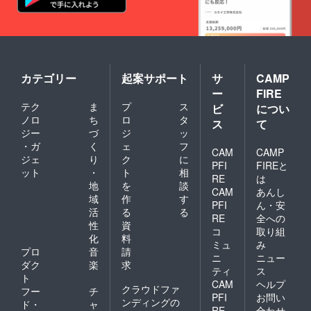
カテゴリー
起案サポート
サ
CAMP
ー
FIRE
テク
ま
プ
ス
ビ
につい
ノロ
ち
ロ
タ
ス
て
ジー
づ
ジ
ッ
・ガ
く
ェ
フ
CAM
CAMP
ジェ
り
ク
に
PFI
FIREと
ット
・
ト
相
RE
は
地
を
談
CAM
あんし
域
作
す
PFI
ん・安
活
る
る
RE
全への
性
資
コ
取り組
化
料
ミュ
み
プロ
音
請
ニ
ニュー
ダク
楽
求
ティ
ス
ト
CAM
ヘルプ
クラウドファ
フー
チ
PFI
お問い
ンディングの
ド・
ャ
RE
合わせ