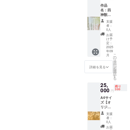
円相
作品
当 2名
名：四
・全員
神獣
にポス
594mm
トカー
支援
×594m
ドプレ
者：
m 印刷
ゼント
0人
紙 カ
※交通費
お届
ラー 限
は別途
け予
定４
ご負担
定：
枚！ ※
2025
下さい
年09
額縁は
※詳細は
こ
月
付いて
メール
の
リ
いませ
にてご
タ
ー
ん ※印
連絡さ
ン
詳細を見る
を
刷のた
せて頂
選
択
め多少
きます
す
る
のシワ
25,
がある
残り
場合が
000
300
円
ありま
A4サイ
す
ズ【オ
リジナ
ルデザ
支援
イン
者：
レー
0人
ザー彫
お届