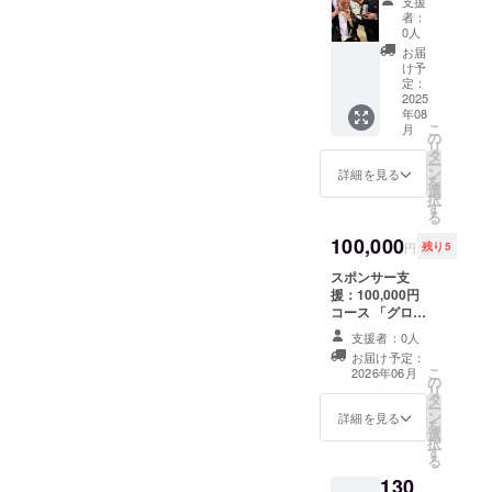
支援
ン】 雅
イズ：
連絡さ
者：
龍garo
420×29
せて頂
0人
があな
7 mm・
きます
お届
たの街
MDF5.5
け予
に会い
ｍｍ
定：
に行き
2025
年08
ます チ
こ
月
ケット
の
リ
88,000
タ
ー
円※交通
ン
詳細を見る
を
費込み
選
択
（本
す
る
州）
『内
100,000
円
残り5
容』 ・
雅龍
スポンサー支
garoが
援：100,000円
あなた
コース 「グロー
の元へ
バルアートスポ
支援者：0人
直接訪
ンサー枠 本プロ
お届け予定：
問
ジェクトの海外
こ
2026年06月
（2〜3
の
展開を応援いた
リ
時間程
タ
だける企業・個
ー
度） ・
ン
人さま向けの特
詳細を見る
を
アート
選
別なスポンサー
択
の話、
す
枠です。 いただ
る
人生の
いたご支援は、
130
話、も
パリ（ルーブル