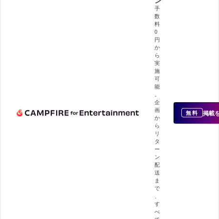
手
数
料
0
円
か
ら
実
施
可
能
。
企
画
掲載
無料
か
ら
リ
タ
ー
ン
配
送
ま
で
、
す
べ
て