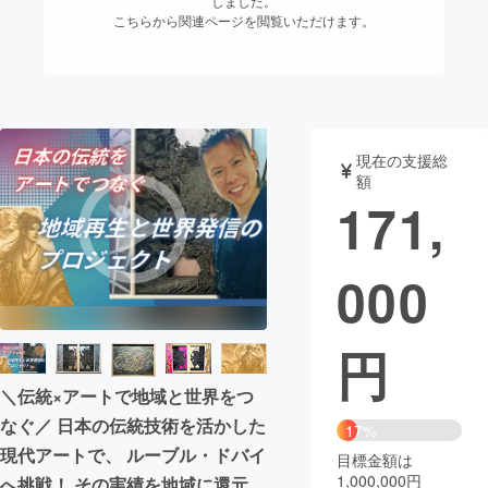
しました。
こちらから関連ページを閲覧いただけます。
まちづくり・地域活性化
CAMPFIRE for Social Good
CAMPFIRE Creation
CAMPFIREふるさと納税
machi-ya
コミュニティ
現在の支援総
額
171,
000
円
＼伝統×アートで地域と世界をつ
なぐ／ 日本の伝統技術を活かした
17%
現代アートで、 ルーブル・ドバイ
目標金額は
1,000,000円
へ挑戦！ その実績を地域に還元