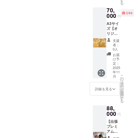
す
る
サイズ
70,
抽選1名
残り50
に 販売
000
円
価格20
A3サイ
万円：
ズ【オ
原画プ
リジナ
レゼン
ルデザ
ト ※当
支援
イン
日抽選
者：
レー
に当選
0人
ザー彫
した方
お届
刻 】 月
は原画
け予
夜見(ツ
をプレ
定：
クヨミ)
2025
ゼント
年11
をデザ
プレミ
こ
月
インし
アムチ
の
リ
た MDF
ケッ
タ
ー
レー
ト：
ン
詳細を見る
を
ザー彫
68,000
選
択
刻作品
円 10名
す
る
を提供
限定 ※
88,
しま
交通費
す。
000
は別途
円
（商品
ご負担
【出張
の説
下さい
プレミ
明） ・
※詳細は
アム訪
数量：1
メール
問プラ
点 ・サ
にてご