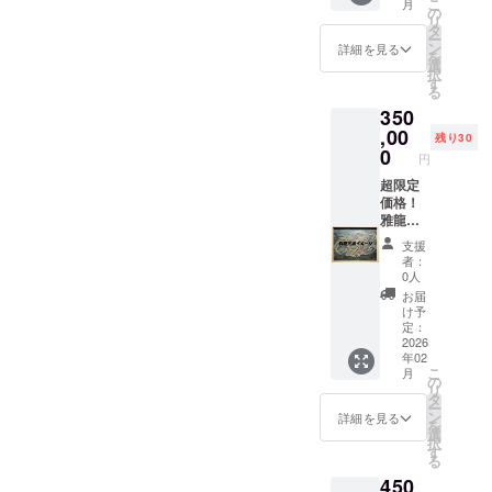
こ
月
りま
インし
フェ
の
リ
す。 ※
た MDF
等）の
タ
ー
お届け
レー
(支援者
ン
詳細を見る
を
の版画
ザー彫
様＋雅
選
択
裏に販
刻作品
龍分)を
す
る
売許可
を提供
ご負担
350
の彫刻
しま
いただ
印を入
す。
,00
きま
残り30
れてお
（商品
す。
0
円
届けし
の説
※無理に
ます
明） ・
超限定
高額な
数量：1
価格！
場所で
点 ・サ
雅龍
なくて
イズ：
garo 原
大丈夫
支援
841×59
画オー
です ※
者：
4mm・
ダー：
日程調
0人
MDF5.5
A2サイ
整につ
お届
ｍｍ
ズ クラ
いて ・
け予
ファン
訪問日
定：
特別価
2026
はクラ
年02
格！ 通
ファン
こ
月
常50
終了後
の
リ
万〜の
に 個
タ
ー
オー
別で相
ン
詳細を見る
を
ダー原
談・調
選
択
画が35
整させ
す
る
万！ サ
ていた
450
イズ：
だきま