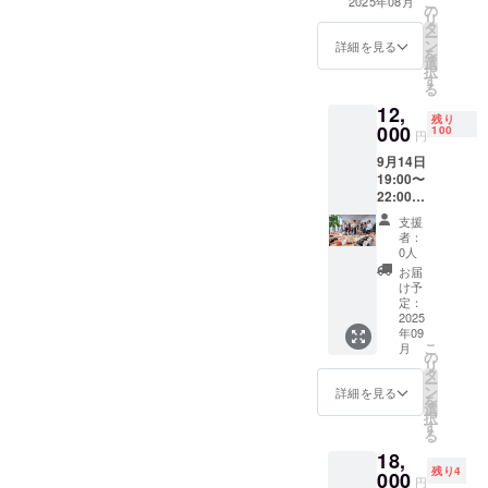
こ
2025年08月
台は付
の
の趣旨にご賛同
リ
いてお
タ
いただける 個
ー
りませ
ン
人・法人さま向
詳細を見る
を
ん。 ※
選
けの「ライトス
択
ガラス
す
ポンサー枠」で
る
彫刻品
す。 ささやかで
12,
のみの
はありますが、
残り
000
ご提供
100
以下の形でご支
円
になり
援の感謝をお伝
9月14日
ます。
えいたします。
19:00〜
特典内容： ・プ
22:00(
ロジェクト紹介
大阪
ページにお名前
支援
市・堺
（または企業
者：
筋本町
0人
名）を掲載 ・リ
エリア)
ターン品に同封
お届
大阪で
け予
するチラシ内に
パリ展
定：
て、 ご支援者一
示 決起
2025
覧として記載 ・
年09
＆雅龍
後日、活動報告
こ
月
生誕祭
の
書（PDF）を
リ
パー
タ
メールにて送付
ー
ティー
ン
詳細を見る
※記載名は本名/
を
抽選会
選
企業名/ニック
択
あり ・
す
ネームなど、ご
る
雅龍版
希望に沿って対
18,
画A4サ
応いたします。
残り4
イズ5万
000
円