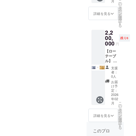
こ
月
レー
の
リ
ザー彫
タ
ー
刻作品
ン
詳細を見る
を
を提供
選
択
しま
す
る
す。
2,2
（商品
の説
00,
残り6
明） ・
000
円
数量：1
点 ・サ
【ロー
イズ：
テーブ
約
ル】 雅
1m×2m
龍garo
支援
サイ
がデザ
者：
ズ・
イン制
0人
MDF5.5
作した
お届
ｍｍ
ロー
け予
テーブ
定：
ルを提
2026
年02
供しま
こ
月
す。 ・
の
リ
サイズ
タ
ー
展開：
ン
詳細を見る
を
約
選
択
120cm
す
る
×80cm
このプロ
×高さ