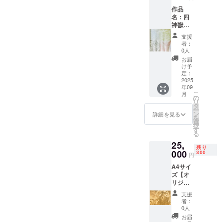
円相
作品
当 2名
名：四
・全員
神獣
にポス
594mm
トカー
支援
×594m
ドプレ
者：
m 印刷
ゼント
0人
紙 カ
※交通費
お届
ラー 限
は別途
け予
定４
ご負担
定：
枚！ ※
2025
下さい
年09
額縁は
※詳細は
こ
月
付いて
メール
の
リ
いませ
にてご
タ
ー
ん ※印
連絡さ
ン
詳細を見る
を
刷のた
せて頂
選
択
め多少
きます
す
る
のシワ
25,
がある
残り
場合が
000
300
円
ありま
A4サイ
す
ズ【オ
リジナ
ルデザ
支援
イン
者：
レー
0人
ザー彫
お届