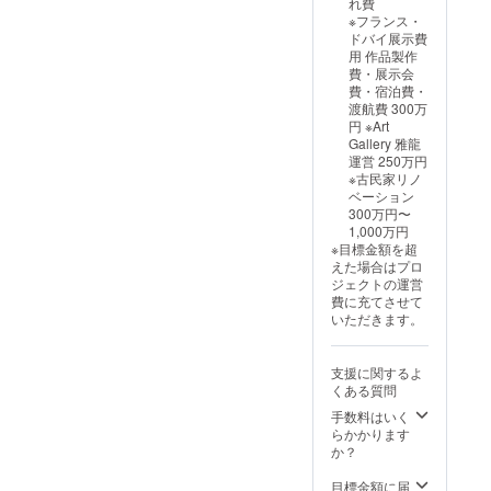
れ費
上げに
※フランス・
なりま
ドバイ展示費
す。 ※
用 作品製作
サイズ
費・展示会
調整で
費・宿泊費・
ポスト
渡航費 300万
カード
円 ※Art
デザイ
Gallery 雅龍
ンを修
運営 250万円
正する
※古民家リノ
可能性
ベーション
があり
300万円〜
ます
1,000万円
※目標金額を超
えた場合はプロ
ジェクトの運営
費に充てさせて
いただきます。
支援に関するよ
くある質問
手数料はいく
らかかります
か？
目標金額に届