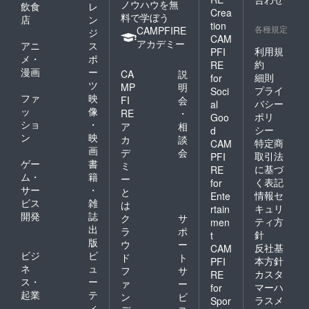
ノウハウを無
飲食
レ
Crea
料で学ぼう
店
ン
tion
各種規定
CAMPFIRE
ジ
CAM
アカデミー
アニ
ス
利用規
PFI
メ・
ポ
約
RE
漫画
ー
CA
説
細則
for
ツ
MP
明
プライ
Soci
ファ
映
FI
会
バシー
al
ッ
像
RE
・
ポリ
Goo
ショ
・
ア
相
シー
d
ン
映
カ
談
特定商
CAM
画
デ
会
取引法
PFI
ゲー
書
ミ
に基づ
RE
ム・
籍
ー
く表記
for
サー
・
と
情報セ
Ente
ビス
雑
は
キュリ
rtain
開発
誌
ク
サ
ティ方
men
出
ラ
ポ
針
t
版
ウ
ー
反社基
CAM
ビジ
ビ
ド
ト
本方針
PFI
ネ
ュ
フ
サ
カスタ
RE
ス・
ー
ァ
ー
マーハ
for
起業
テ
ン
ビ
ラスメ
Spor
ィ