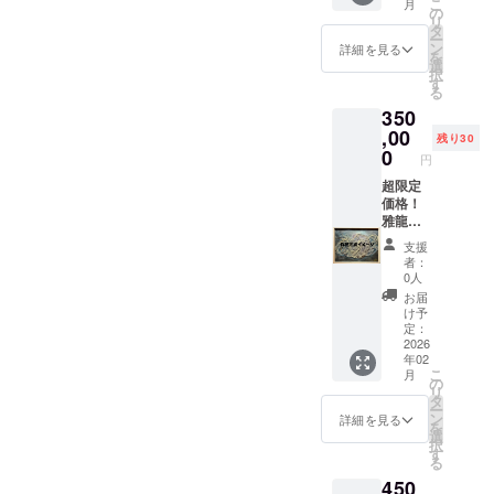
こ
月
りま
インし
フェ
の
リ
す。 ※
た MDF
等）の
タ
ー
お届け
レー
(支援者
ン
詳細を見る
を
の版画
ザー彫
様＋雅
選
択
裏に販
刻作品
龍分)を
す
る
売許可
を提供
ご負担
350
の彫刻
しま
いただ
印を入
す。
,00
きま
残り30
れてお
（商品
す。
0
円
届けし
の説
※無理に
ます
明） ・
超限定
高額な
数量：1
価格！
場所で
点 ・サ
雅龍
なくて
イズ：
garo 原
大丈夫
支援
841×59
画オー
です ※
者：
4mm・
ダー：
日程調
0人
MDF5.5
A2サイ
整につ
お届
ｍｍ
ズ クラ
いて ・
け予
ファン
訪問日
定：
特別価
2026
はクラ
年02
格！ 通
ファン
こ
月
常50
終了後
の
リ
万〜の
に 個
タ
ー
オー
別で相
ン
詳細を見る
を
ダー原
談・調
選
択
画が35
整させ
す
る
万！ サ
ていた
450
イズ：
だきま