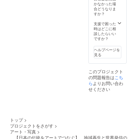
かなかった場
合どうなりま
すか？
支援で困った
時はどこに相
談したらいい
ですか？
ヘルプページを
見る
このプロジェクト
の問題報告は
こち
ら
よりお問い合わ
せください
トップ
>
プロジェクトをさがす
>
アート・写真
>
【︎︎日本の伝統をアートでつなぐ】 地域再生と世界発信の