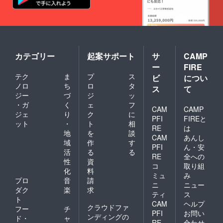
カテゴリー
起案サポート
サ
CAMP
ー
FIRE
テク
ま
プ
ス
ビ
につい
ノロ
ち
ロ
タ
ス
て
ジー
づ
ジ
ッ
・ガ
く
ェ
フ
CAM
CAMP
ジェ
り
ク
に
PFI
FIREと
ット
・
ト
相
RE
は
地
を
談
CAM
あんし
域
作
す
PFI
ん・安
活
る
る
RE
全への
性
資
コ
取り組
化
料
ミュ
み
プロ
音
請
ニ
ニュー
ダク
楽
求
ティ
ス
ト
CAM
ヘルプ
クラウドファ
フー
チ
PFI
お問い
ンディングの
ド・
ャ
RE
合わせ