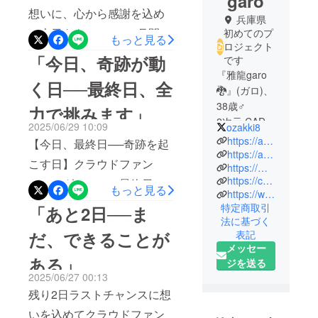
garo
想いに、心から感謝を込め
兵庫県
て本日をもって、1ヶ月間の
初めてのプ
もっと見る
ロジェクト
クラウドファンディングが
「今日、奇跡が動
です
終了しました。最終的に、
『雅龍garo
く日──最終日、全
🐉』(ガロ)、
43名の方から171,000円もの
38歳♂
力で挑みます」
ご支援をいただきました。
2次元 CAD
2025/06/29 10:09
ozakki8
この数字は、ただの金額や
artwork
https://artwork-gallery-gallo.square.site/?fbclid=PAZXh0bgNhZW0CMTEAAaet2Ht-7at0Oty2DfEH-uSwNHEPSGkBvNCYyNEz4nidbba4NAdldabTChsmvg_aem_kb1BSRwsOd38kDvm_HSfsQ
【今日、最終日──奇跡を起
人数ではありません。僕の
https://artwork-gallery-gallo.square.site/page#IzadVG
こす日】クラウドファン
https://mokuteki-project.my.canva.site/
✅拠点：福
想いに「共感」し、「行
https://canva.link/85mqc6n14mysgkj
ディング、ついに最終日を
岡、関西
もっと見る
動」で応えてくれた方々
https://www.instagram.com/zakki0168
迎えました。そして今日
特定商取引
「あと2日──ま
の、証そのものです。目標
✅事業内容
法に基づく
は、巳の日が5つ重なる“願
金額には届きませんでし
①木工職
だ、できることが
表記
いが動く”特別な日。これま
人・2D CAD
メッセー
た。でも、いただいたすべ
ある」
での1ヶ月間、支援してくれ
アートワー
ジを送る
ての応援は、これからの海
2025/06/27 00:13
ク
た39名、153,276円。心から
外展示や古民家再生とい
残り2日ラストチャンスに想
アート額
感謝しています。でもま
縁・テーブ
う“現実の挑戦”へと活かして
いを込めてクラウドファン