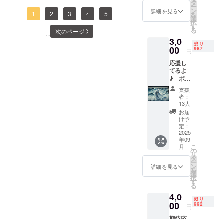
となりました。現時点で、
テニス🎾、
セージ
「シェア」「紹介」が、奇
タ
理だ」と思われるかもしれ
ー
をお送
なげる”挑戦です。支援は
ン
スノーボー
詳細を見る
37名の方から149,276円のご
1
2
3
4
5
を
跡の火種になります。どう
りしま
選
ません。でも、僕はこの挑
ド🏂、神社仏
択
「お金」だけではありませ
す。
す
支援をいただいています。
か最後の力を貸してくださ
る
次のページ
戦を「届かなかった夢」に
...
ん。 リンクのシェア 投稿の
3,0
応援、本当にありがとうご
い。未来は、今日動かせる
残り
は絶対にしません。ルーブ
00
987
拡散 周囲の方への紹介 応援
円
ざいます。ここまで来て、
と信じています。雅龍garo
ル、ドバイへの世界挑戦。
応援し
コメント どれも、未来につ
まだ90万円以上の壁が残っ
てるよ
その経験をもとに、日本の
ながる大きな力です。あと2
♪ ポス
ています。正直、この金額
トカー
古民家で、癒し・体験・再
支援
日。どうか、あなたの一歩
ド3枚付
を達成するには、奇跡に近
者：
生の空間を創る。文化・
【ポス
13人
でこの挑戦を後押ししてく
い行動と広がりが必要で
トカー
お届
アート・地域をつなぐ、リ
ド】 雅
ださい。最後まで、走り切
け予
す。でも、僕は「絶対に達
龍がデ
定：
アルな“場”をつくるプロジェ
ります。雅龍garo
ザイン
2025
成する」と決めています。
年09
したポ
クトです。応援してくれた
こ
月
スト
達成するために、やれるこ
の
リ
方々の想いを、確かに未来
カード
タ
ー
とはすべてやります。その
を提供
ン
詳細を見る
に残すために最後の5日間、
を
しま
選
一方で、もしも届かなかっ
択
す。 ・
す
やり切ります。「気になっ
る
雅龍が
たとしても僕はこの挑戦を
4,0
厳選し
ていた」「いつか支援しよ
残り
た5種類
00
「なかったこと」にしませ
992
円
うと思っていた」そんな方
から3枚
期待応