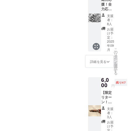
ん。このクラファンでいた
をお届
がいたら、どうか今、この
援！全
けしま
だいたご支援、この投稿に
力応
す ※ポ
瞬間に力を貸してくださ
援！
スト
支援
反応してくれた声、7日間毎
【A4サ
カード
い。ここから逆転を起こし
者：
イズ・
の選
8人
日重ねてきた想い、すべて
プリン
ます。一緒に、未来をつ
択、交
お届
ト版
を未来につなげます。この
換はで
け予
くってください。雅龍garo
画】額
きませ
定：
挑戦は、世界の展示で終わ
縁付き
2025
ん。
年09
雅龍が
らせない。帰ってこられる
こ
月
デザイ
の
リ
ンした
タ
場所古民家という“かたち”に
ー
デジタ
ン
詳細を見る
を
ル画を
して、必ず皆さんにお見せ
選
択
提供し
す
る
します。希望だけじゃな
ます。
6,0
・サイ
く、責任も込めて。あと7日
残り47
ズA4 ・
00
円
デザイ
間。応援いただけたら、本
【限定
ンは3種
リター
類の中
当に心強いです。雅龍garo
ン！】
からお
パリか
選びく
支援
ら、幸
ださ
者：
せをお
い！ ※
3人
届け！
デザイ
お届
ルーブ
ンの選
け予
ル美術
択(デザ
定：