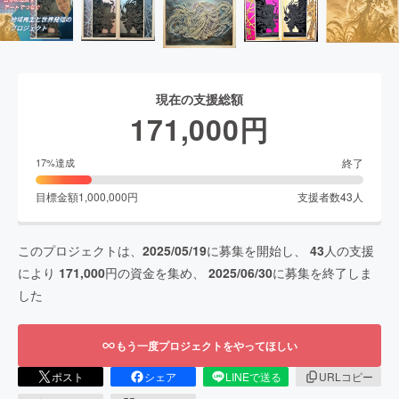
現在の支援総額
171,000
円
終了
17
%達成
目標金額
1,000,000
円
支援者数
43
人
このプロジェクトは、
2025/05/19
に募集を開始し、
43
人の支援
により
171,000
円の資金を集め、
2025/06/30
に募集を終了しま
した
もう一度プロジェクトをやってほしい
ポスト
シェア
LINEで送る
URLコピー