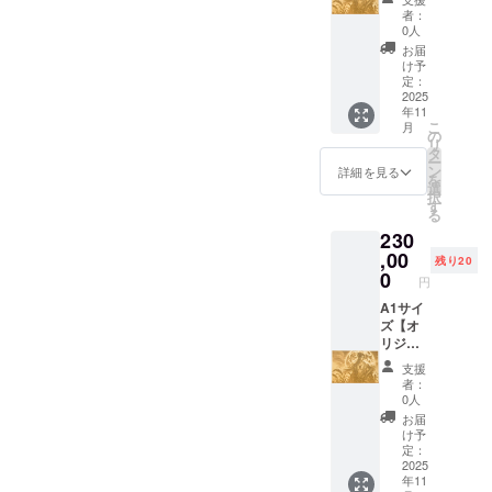
594×42
売価格
大3名ま
※ロゴ・紹介文な
者：
0mm・
の
で） ※
どはデータ入稿
0人
MDF5.5
20％)+
ご負担
いただきます ※
お届
ｍｍ
A2版画
いただ
個人の方は、
け予
・詳
く費用
定：
ニックネームや
細：雅
2025
につい
匿名での掲載も
年11
龍garo
て ・交
可能です
こ
月
レー
通費：
の
リ
ザー彫
支援者
タ
ー
刻作品
様ご自
ン
詳細を見る
を
(版画50
身の所
選
択
枚)の販
在地ま
す
る
売権 ・
での 実
230
提供方
費(公共
法：A2
,00
交通機
残り20
サイズ
関）を
0
円
レー
ご負担
ザー彫
A1サイ
いただ
刻版画
ズ【オ
きま
提供 ・
リジナ
す。 ・
注意事
ルデザ
お食事
支援
項：指
イン
代：当
者：
定デザ
レー
日同席
0人
インの
ザー彫
される
お届
みの版
刻 】 月
お食事
け予
画販売
夜見(ツ
（ラン
定：
許可権
クヨミ)
2025
チまた
年11
利にな
をデザ
はカ