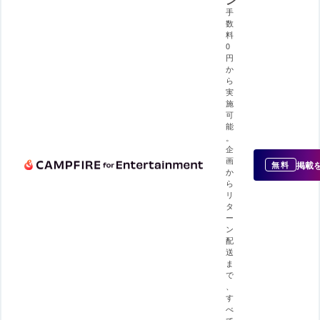
手
数
料
0
円
か
ら
実
施
可
能
。
企
画
掲載
無料
か
ら
リ
タ
ー
ン
配
送
ま
で
、
す
べ
て