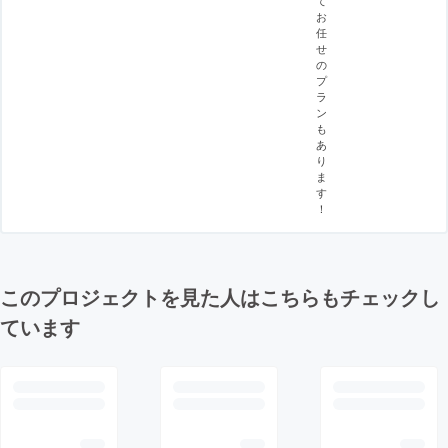
お
任
せ
の
プ
ラ
ン
も
あ
り
ま
す
！
このプロジェクトを見た人はこちらもチェックし
ています