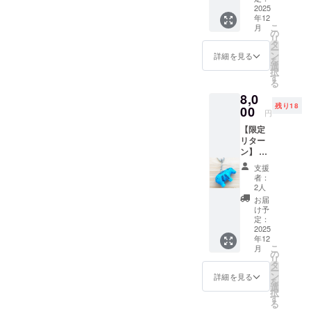
館出展
2025
イン指
年12
を記
定がな
こ
月
念・ミ
い場合)
の
リ
ニパズ
雅龍
タ
ー
ル サイ
が選ん
ン
詳細を見る
を
ズ：
で送付
選
択
10cm×
いたし
す
る
15cm(
ます！
8,0
ハガキ
※交換は
残り18
サイズ)
00
致しか
円
ねま
【限定
す。
リター
ン】 フ
ランス
支援
から、
者：
あなた
2人
へ幸せ
お届
をお届
け予
け！
定：
ルーブ
2025
年12
ル美術
こ
月
館出展
の
リ
を記
タ
ー
念・
ン
詳細を見る
を
キーホ
選
択
ルダー
す
る
あなた