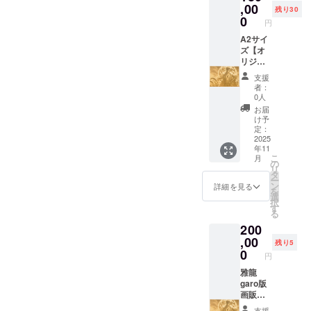
,00
のづく
美術館）や ドバ
残り30
りの相
0
イなど、世界へ
円
談など
日本のアートを
A2サイ
自由に
届ける活動資金
ズ【オ
交流 ・
として活用いた
リジナ
あなた
します。 特典内
ルデザ
だけの
容： ・ルーブル
支援
イン
直筆ミ
美術館（パリ）
者：
レー
ニ作品
およびドバイ展
0人
ザー彫
or 名入
示にて、企業ロ
お届
刻 】 月
れアー
ゴ or お名前をパ
け予
夜見(ツ
トグッ
定：
ネル掲出（A4サ
クヨミ)
2025
ズをそ
イズに5枠予定）
年11
をデザ
の場で
※掲出場所やデ
こ
月
インし
プレゼ
の
ザインは会場規
リ
た MDF
ント ・
タ
定に準じます ・
ー
レー
記念撮
ン
活動報告書
詳細を見る
を
ザー彫
影・
選
（PDF）内にお
択
刻作品
SNS掲
す
名前・ロゴを掲
る
を提供
載
載 ・SNSにて
200
しま
OK（希
「グローバルス
す。
,00
望者の
ポンサー」とし
残り5
（商品
み） ・
0
て 個別紹介 ・展
円
の説
家族や
示終了後、限定
明） ・
雅龍
仲間と
デザインの記念
数量：1
garo版
の参加
品 （ポストカー
点 ・サ
画販売
も
ドやアクリル作
イズ：
権利(販
OK（最
品など）を贈呈
支援