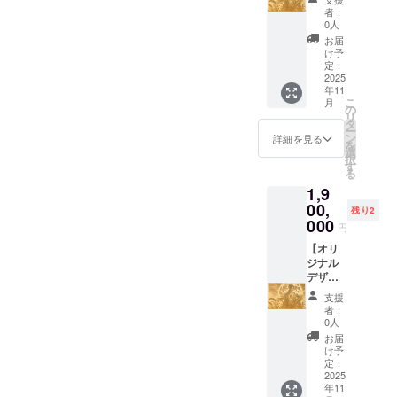
1189m
デザイ
者：
m×841
ンレー
0人
mm・
ザー彫
お届
MDF5.5
刻 】 月
け予
ｍｍ
夜見(ツ
定：
クヨミ)
2025
年11
をデザ
こ
月
インし
の
リ
た MDF
タ
ー
レー
ン
詳細を見る
を
ザー彫
選
択
刻作品
す
る
を提供
1,9
しま
す。
00,
残り2
（商品
000
円
の説
明） ・
【オリ
数量：1
ジナル
点 ・サ
デザイ
イズ：
ンレー
支援
1500×1
ザー彫
者：
000・
刻 】 月
0人
MDF5.5
夜見(ツ
お届
ｍｍ
クヨミ)
け予
をデザ
定：
インし
2025
年11
た MDF