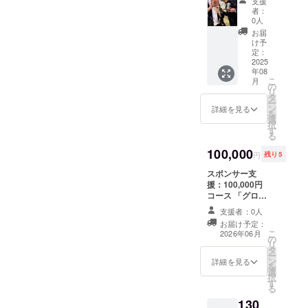
支援
ン】 雅
イズ：
連絡さ
者：
龍garo
420×29
せて頂
0人
があな
7 mm・
きます
お届
たの街
MDF5.5
け予
に会い
ｍｍ
定：
に行き
2025
年08
ます チ
こ
月
ケット
の
リ
88,000
タ
ー
円※交通
ン
詳細を見る
を
費込み
選
択
（本
す
る
州）
『内
100,000
円
残り5
容』 ・
雅龍
スポンサー支
garoが
援：100,000円
あなた
コース 「グロー
の元へ
バルアートスポ
支援者：0人
直接訪
ンサー枠 本プロ
お届け予定：
問
ジェクトの海外
こ
2026年06月
（2〜3
の
展開を応援いた
リ
時間程
タ
だける企業・個
ー
度） ・
ン
人さま向けの特
詳細を見る
を
アート
選
別なスポンサー
択
の話、
す
枠です。 いただ
る
人生の
いたご支援は、
130
話、も
パリ（ルーブル