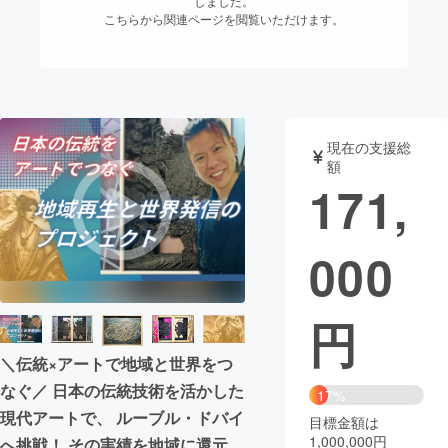
しました。
こちらから関連ページを閲覧いただけます。
まちづくり・地域活性化
CAMPFIRE for Social Good
CAMPFIRE Creation
CAMPFIREふるさと納税
machi-ya
コミュニティ
現在の支援総
額
171,
000
円
＼伝統×アートで地域と世界をつ
なぐ／ 日本の伝統技術を活かした
17%
現代アートで、 ルーブル・ドバイ
目標金額は
1,000,000円
へ挑戦！ その実績を地域に還元