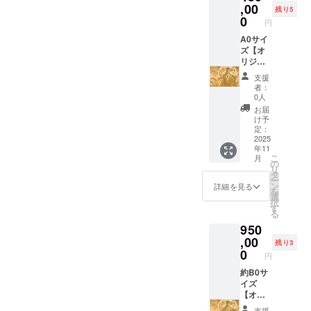
594×42
,00
す
残り5
0 mm ※
（2025
0
円
額縁も
年7月以
制作し
A0サイ
降予
ます ※
ズ【オ
定）
線画
リジナ
デー
ルデザ
支援
ターか
イン
者：
らのセ
レー
0人
ミオー
ザー彫
お届
ダー作
刻 】 月
け予
成にな
夜見(ツ
定：
ります
クヨミ)
2025
年11
※画像よ
をデザ
こ
月
りデー
インし
の
リ
タをお
た MDF
タ
ー
選び頂
レー
ン
詳細を見る
を
き、備
ザー彫
選
択
考欄に
刻作品
す
る
掲載下
を提供
950
さい！
しま
す。
,00
残り3
（商品
0
円
の説
明） ・
約B0サ
数量：1
イズ
点 ・サ
【オリ
イズ：
ジナル
支援