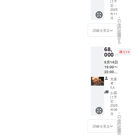
刻 】 月
け予
夜見(ツ
定：
クヨミ)
2025
年11
をデザ
こ
月
インし
の
リ
た MDF
タ
ー
レー
ン
詳細を見る
を
ザー彫
選
択
刻作品
す
る
を提供
68,
しま
残り10
す。
000
円
（商品
9月14日
の説
19:00〜
明） ・
22:00(
数量：1
大阪
点 ・サ
支援
市・堺
イズ：
者：
筋本町
297×21
0人
エリア)
0 mm・
お届
大阪で
MDF3ｍ
け予
パリへ
ｍ
定：
の決起
2025
年09
会＆雅
こ
月
龍生誕
の
リ
祭 レー
タ
ー
ザー彫
ン
詳細を見る
を
刻原
選
択
画：A3