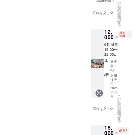
こ
2025年08月
台は付
の
の趣旨にご賛同
リ
いてお
タ
いただける 個
ー
りませ
ン
人・法人さま向
詳細を見る
を
ん。 ※
選
けの「ライトス
択
ガラス
す
ポンサー枠」で
る
彫刻品
す。 ささやかで
12,
のみの
はありますが、
残り
000
ご提供
100
以下の形でご支
円
になり
援の感謝をお伝
9月14日
ます。
えいたします。
19:00〜
特典内容： ・プ
22:00(
ロジェクト紹介
大阪
ページにお名前
支援
市・堺
（または企業
者：
筋本町
0人
名）を掲載 ・リ
エリア)
ターン品に同封
お届
大阪で
け予
するチラシ内に
パリ展
定：
て、 ご支援者一
示 決起
2025
覧として記載 ・
年09
＆雅龍
後日、活動報告
こ
月
生誕祭
の
書（PDF）を
リ
パー
タ
メールにて送付
ー
ティー
ン
詳細を見る
※記載名は本名/
を
抽選会
選
企業名/ニック
択
あり ・
す
ネームなど、ご
る
雅龍版
希望に沿って対
18,
画A4サ
応いたします。
残り4
イズ5万
000
円