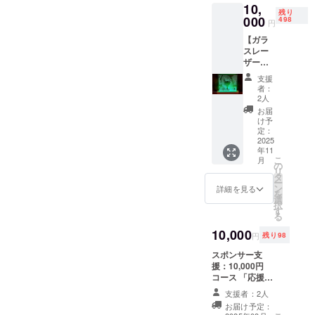
10,
だけの
残り
ラッ
000
498
円
キーア
【ガラ
イテム
スレー
をお届
ザー彫
けしま
刻品】
す。 サ
支援
作品名
イズ：
者：
『初
6×3×2c
2人
恋』を
m
お届
デザイ
け予
ンした
定：
ガラス
2025
年11
彫刻品
こ
月
を提供
の
リ
しま
タ
ー
す。
ン
詳細を見る
を
（商品
選
択
の説
す
る
明） ・
数量：1
10,000
円
残り98
点 ・サ
イズ：
スポンサー支
約
援：10,000円
170mm
コース 「応援ス
×120m
ポンサー枠（ラ
支援者：2人
m ※LED
イトプラン）」
お届け予定：
ライト
本プロジェクト