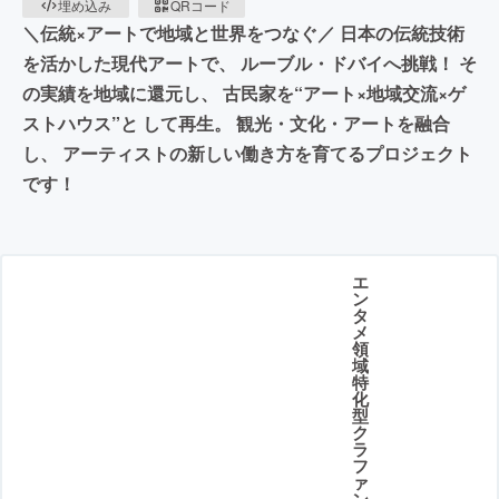
埋め込み
QRコード
＼伝統×アートで地域と世界をつなぐ／ 日本の伝統技術
を活かした現代アートで、 ルーブル・ドバイへ挑戦！ そ
の実績を地域に還元し、 古民家を“アート×地域交流×ゲ
ストハウス”と して再生。 観光・文化・アートを融合
し、 アーティストの新しい働き方を育てるプロジェクト
です！
エ
ン
タ
メ
領
域
特
化
型
ク
ラ
フ
ァ
ン