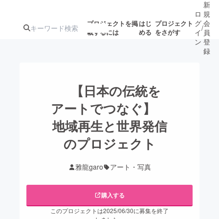
新
ロ
規
グ
会
プロジェクトを掲
はじ
プロジェクト
/
載するには
める
をさがす
イ
員
ン
登
録
人気のプロ
注目のリ
注目の新着プロ
募集終了が近いプ
もうすぐ公開
【︎︎日本の伝統を
ジェクト
ターン
ジェクト
ロジェクト
されます
アートでつなぐ】
地域再生と世界発信
アート・写真
音楽
のプロジェクト
テクノロジー・ガジェット
ゲーム・サ
雅龍garo
アート・写真
映像・映画
書籍・雑誌
購入する
ビジネス・起業
チャレンジ
このプロジェクトは2025/06/30に募集を終了