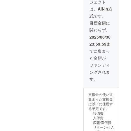
ジェクト
42cm
・素
は、
All-In方
材：
式
です。
MDF・
アクリ
目標金額に
ル・檜
関わらず、
・絵柄
は4種類
2025/06/30
よりお
23:59:59
ま
選びく
ださい
でに集まっ
※雅龍
た金額が
garoが
全て手
ファンディ
作業で
ングされま
制作致
しま
す。
す。 ※
無垢の
木を使
支援金の使い道
用する
集まった支援金
ので、
は以下に使用す
歪みが
る予定です。
出る場
設備費
合があ
人件費
ります
広報/宣伝費
※ペー
リターン仕入
パー仕