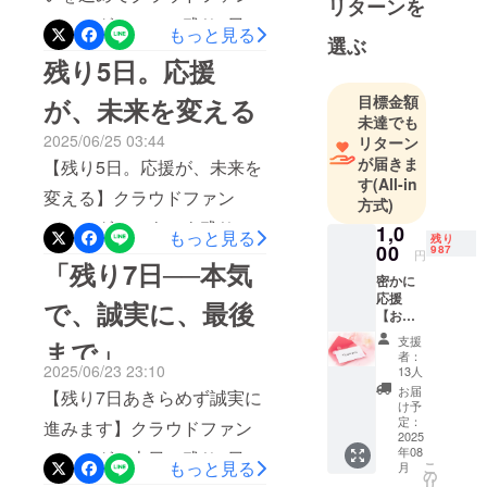
リターンを
だ、目標には遠い。逆転な
ル制作
いきます。このプロジェク
ディング、ついに残り2日間
もっと見る
レーザー彫
んて、普通に考えたら難し
選ぶ
トはここで終わりません。
になりました。現在、39
刻・絵画・
残り5日。応援
いかもしれない。でも、今
むしろ─ここからが本当のス
デザイン
名・153,276円（達成率
日だけは言わせてくださ
目標金額
が、未来を変える
デジタル名
タートです。応援してくだ
15%）ここまで応援してく
未達でも
い。「奇跡は、起こすため
刺(NFCカー
2025/06/25 03:44
さった皆さまへ、本当に、
リターン
ださった皆さま、本当にあ
ド)
にある。」この挑戦は、●
が届きま
【残り5日。応援が、未来を
ありがとうございました。
りがとうございます。で
す
(All-in
世界展示（ルーブル・ドバ
変える】クラウドファン
これからもアートで世界と
②韓国・
方式)
も、目標までまだ約85万
イ）への挑戦● 古民家再生
Gallery
ディング、いよいよ残り5日
1,0
日本をつなぎ、癒しと出会
もっと見る
円。厳しい数字ではありま
残り
による癒し・交流の場づく
HANNAM65
00
987
間になりました。現在、
円
いの場を創るために、挑戦
「残り7日──本気
すが、それでも──諦めるつ
7 国際展を主
り● 日本文化とアート
密かに
**37名の方から149,276円目
を続けます。雅龍garo
もりはありません。この挑
催
応援
で、誠実に、最後
の“魂”を世界へ届ける旅ここ
【お礼
標の15％のご支援をいただ
戦は、● 世界へのアート挑
のメッ
まで来て、あと一歩が届か
支援
まで」
③アートｘ
いています。本当にありが
セー
戦（ルーブル・ドバイ）●
者：
ジ】 感
ものづくり
2025/06/23 23:10
ないなんて、僕は嫌なんで
13人
とうございます。とはい
謝の気
古民家の再生● 癒し・学
お届
コミュニ
【残り7日あきらめず誠実に
す。だから今日、すべてを
持ちを
け予
え、目標金額までにはまだ
ティ
び・文化が交わる空間をつ
込め
定：
進みます】クラウドファン
かけて伝えます。この投稿
て、お
2025
約85万円足りません。正
くること単なる「作品づく
年08
礼の
ディング、本日で残り7日間
を見たあなたの「応援」
✅趣味
もっと見る
こ
月
直、数字だけを見れば「無
メッ
の
り」ではなく、“人と場をつ
リ