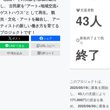
し、 古民家を“アート×地域交流×
支援者数
ゲストハウス”と して再生。 観
43
人
光・文化・アートを融合し、 アー
ティストの新しい働き方を育てる
プロジェクトです！
募集終了まで残
ポスト
シェア
り
LINEで送る
URLコピー
終了
埋め込み
QRコード
このプロジェクトは、
2025/05/19
に募集を開始
し、
43
人の支援により
171,000
円の資金を集
め、
2025/06/30
に募集を