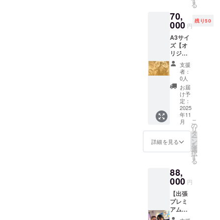
す
る
サイズ
70,
抽選1名
残り50
に 販売
000
円
価格20
A3サイ
万円：
ズ【オ
原画プ
リジナ
レゼン
ルデザ
ト ※当
支援
イン
日抽選
者：
レー
に当選
0人
ザー彫
した方
お届
刻 】 月
は原画
け予
夜見(ツ
をプレ
定：
クヨミ)
2025
ゼント
年11
をデザ
プレミ
こ
月
インし
アムチ
の
リ
た MDF
ケッ
タ
ー
レー
ト：
ン
詳細を見る
を
ザー彫
68,000
選
択
刻作品
円 10名
す
る
を提供
限定 ※
88,
しま
交通費
す。
000
は別途
円
（商品
ご負担
【出張
の説
下さい
プレミ
明） ・
※詳細は
アム訪
数量：1
メール
問プラ
点 ・サ
にてご