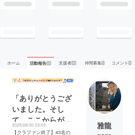
ホーム
支援者
仲間募集
コメント
活動報告
43
1
3
33
「ありがとうござ
いました。そし
て、ここからが始
雅龍
2025/06/30 23:03
まりです」
【クラファン終了】43名の