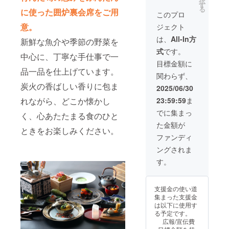
択
有効期
させて
ブキに
す。
す
る
に使った囲炉裏会席をご用
限は
いただ
て実施
2025年
このプロ
2025年
いた場
させて
8月から
意。
ジェクト
7月から
合は料
いただ
1年間、
2026年
金を返
きま
好きな
は、
All-In方
新鮮な魚介や季節の野菜を
7月末ま
金させ
す。 ※
時に御
式
です。
での1年
ていた
竣工式
宿コト
中心に、丁寧な手仕事で一
間で
だきま
の日程
ブキに
目標金額に
す。 ※
す。 ※
はメー
お泊り
品一品を仕上げています。
関わらず、
購入者
掲載期
ルで調
いただ
炭火の香ばしい香りに包ま
様以外
間は
整させ
けま
2025/06/30
はご使
2025年
ていた
す。 ・
れながら、どこか懐かし
23:59:59
ま
用いた
8月より
だきま
宿泊可
だけま
1年間で
す。 ※
能日
でに集まっ
く、心あたたまる食のひと
せん。
す。
現地ま
数：1回
た金額が
※土日、
での交
につき1
ときをお楽しみください。
祝日は
通費は
泊2日
ファンディ
ご利用
別途必
（利用
ングされま
いただ
要で
可能時
けませ
す。
間：14
す。
ん。
時〜翌
10時）
・お部
支援金の使い道
屋の概
集まった支援金
要・和
は以下に使用す
室/洋室
る予定です。
・ベッ
広報/宣伝費
ドの