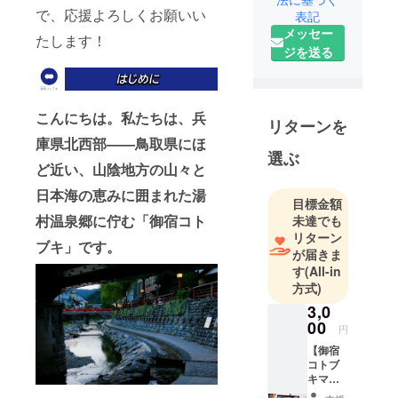
かった私た
で、応援よろしくお願いい
表記
ちですが
メッセー
たします！
「大切な人
ジを送る
と過ごした
くなるよう
な、心あた
こんにちは。私たちは、兵
たまる場所
リターンを
庫県北西部——鳥取県にほ
をつくりた
選ぶ
い」という
ど近い、山陰地方の山々と
想いを胸
日本海の恵みに囲まれた湯
に、一歩を
目標金額
村温泉郷に佇む「御宿コト
未達でも
踏み出しま
リターン
した。 「ま
ブキ」です。
が届きま
た来たい」
す
(All-in
と思ってい
方式)
ただける、
3,0
そんな日本
00
円
一の宿を目
【御宿
指して、お
コトブ
客様一人ひ
キマー
ケティ
とりに寄り