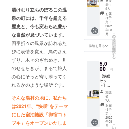
支援
ング会
者：
添った、き
議参加
5人
湯けむり立ちのぼるこの温
め細やかで
権利】
お届
毎月1回
泉の町には、千年を超える
け予
温もりのあ
オンラ
定：
るおもてな
歴史と、今も変わらぬ豊か
インで
2025
年08
開催し
しを日々大
こ
な自然が息づいています。
月
ている
の
切にしてお
リ
御宿コ
タ
四季折々の風景が訪れるた
ー
ります。 私
トブキ
ン
詳細を見る
を
のオン
選
たちの宿に
びに表情を変え、鳥のさえ
択
ライン
す
は「生まれ
る
マーケ
ずり、木々のざわめき、川
5,0
変わりの
ティン
のせせらぎが、まるで旅人
グ会議
00
宿」という
円
に1回参
想いを込め
の心にそっと寄り添ってく
【快眠
加でき
セッ
る権利
たタグライ
れるかのような場所です。
ト】
です。
ンがあり、
AROM
会議は
支援
象徴である
A
Zoomで
者：
そんな湯村の地に、私たち
SHAMP
1時間実
9人
『繭』のロ
OO（ア
施しま
は2021年、“快眠”をテーマ
お届
ゴには、繭
ロマ
す。 毎
け予
シャン
の中で蛹が
月1回
定：
にした宿泊施設「御宿コト
プー）
2025
（毎月
絹を紡ぎ、
年08
ブキ」をオープンいたしま
と
第二月
こ
月
静かに眠
【YUM
曜日11
の