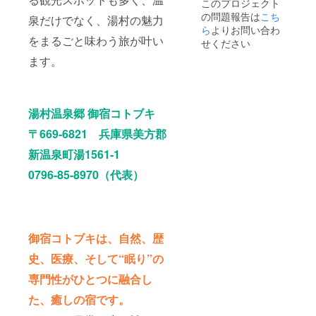
このプロジェクト
は2025
の問題報告は
年8月か
こち
泉だけでなく、湯村の魅力
ら2026
ら
よりお問い合わ
年7月末
をまるごと味わう旅が叶い
せください
までの1
ます。
年間で
す。 ※
購入者
様以外
はご使
湯村温泉郷 御宿コトブキ
用いた
だけま
〒669-6821 兵庫県美方郡
せん。
※ゴール
新温泉町湯1561-1
デン
0796-85-8970（代表）
ウィー
ク、お
盆、正
月はご
利用い
ただけ
御宿コトブキは、自然、歴
ませ
ん。
史、医療、そして“眠り”の
専門性がひとつに融合し
た、癒しの宿です。