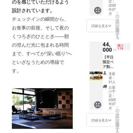
「御宿
のを感じていただけるよう
す。 ・
定：
さは購
い流せ
コトブ
2025
宿泊可
入者の
ば、髪
設計されています。
年07
キ」に
能日
数によ
の引き
こ
月
「3周年
数：1泊
の
り変動
締まり
チェックインの瞬間から、
リ
記念宿
2日（利
タ
しま
感が増
ー
泊プラ
用可能
ン
す。 ※
詳細を見る
し、乾
お食事の前後、そして夜の
を
ン」で
時間：
選
購入時
かした
択
宿泊で
14時〜
す
に必ず
くつろぎのひととき——朝
時にふ
る
きる権
翌10
記載す
わりと
44,
利で
の澄んだ光に包まれる時間
時） ・
るお名
ボ
残り
す。 通
000
お部屋
179
前を備
リュー
円
まで、すべてが“深い眠り”へ
常
の概
考欄に
ム感の
【平日
40,500
要・和
ご記入
ある仕
といざなうための導線で
限定ペ
円の2食
室/洋室
くださ
上がり
ア割引
付き宿
・ベッ
い。 ※
に。少
す。
宿泊
泊プラ
ドの
公序良
し少な
支援
券】
ンを
数：2台
俗に反
者：
めに洗
200組限
20％オ
・食事
21人
する文
い流せ
定で湯
フの
のサー
言は記
お届
ば、ア
村温泉
32,000
ビスプ
け予
載でき
ロマオ
郷の
円で
定：
ラン：
ませ
イルの
「御宿
2025
す。 ・
朝食付
ん。 ※
効果で
年07
コトブ
宿泊可
き/夕食
掲載期
しっと
こ
月
キ」に
能日
の
付き ・
間は
り目の
リ
平日限
数：1泊
タ
1支援に
2025年
仕上が
ー
定の割
2日（利
ン
対する
詳細を見る
8月より
りに。
を
引価格
用可能
選
宿泊可
1年間で
アロマ
択
でペア
時間：
す
能人
す。
オイル
る