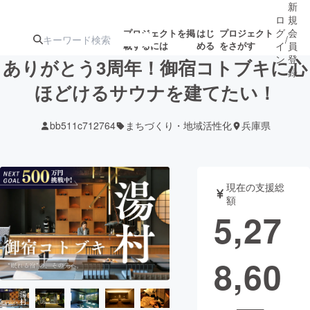
新
ロ
規
グ
会
プロジェクトを掲
はじ
プロジェクト
/
載するには
める
をさがす
イ
員
ン
登
ありがとう3周年！御宿コトブキに心
録
ほどけるサウナを建てたい！
人気のプロ
注目のリ
注目の新着プロ
募集終了が近いプ
もうすぐ公開
bb511c712764
まちづくり・地域活性化
兵庫県
ジェクト
ターン
ジェクト
ロジェクト
されます
アート・写真
音楽
現在の支援総
額
5,27
テクノロジー・ガジェット
ゲーム・サ
8,60
映像・映画
書籍・雑誌
ビジネス・起業
チャレンジ