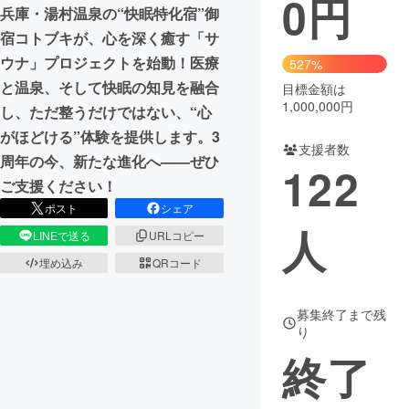
0
円
兵庫・湯村温泉の“快眠特化宿”御
まちづくり・地域活性化
宿コトブキが、心を深く癒す「サ
ウナ」プロジェクトを始動！医療
527%
と温泉、そして快眠の知見を融合
目標金額は
CAMPFIRE for Social Good
CAMPFIRE Creation
1,000,000円
し、ただ整うだけではない、“心
CAMPFIREふるさと納税
machi-ya
コミュニティ
がほどける”体験を提供します。3
支援者数
周年の今、新たな進化へ——ぜひ
122
ご支援ください！
ポスト
シェア
人
LINEで送る
URLコピー
埋め込み
QRコード
募集終了まで残
り
終了