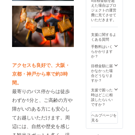
※目標金額を超
数：2台
えた場合はプロ
・食事
ジェクトの運営
のサー
費に充てさせて
ビスプ
いただきます。
ラン：
朝食付
き/夕食
支援に関するよ
付き ・
くある質問
1支援に
対する
手数料はいく
宿泊可
らかかります
能人
か？
数：1支
アクセスも良好で、大阪・
援につ
目標金額に届
き2名様
かなかった場
京都・神戸から車で約3時
まで宿
合どうなりま
泊可能
すか？
間。
※日程は
メール
支援で困った
最寄りのバス停からは徒歩
にて調
時はどこに相
整させ
わずか1分と、ご高齢の方や
談したらいい
ていた
ですか？
障がいのある方にも安心し
だきま
す。 ※
ヘルプページを
てお越しいただけます。周
プレミ
見る
アパス
辺には、自然や歴史を感じ
のの有
効期限
る観光スポットも多く、温