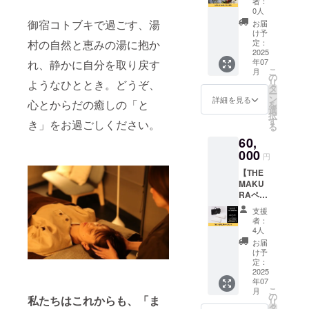
・ベッ
にて調
者：
祝日は
優しい
名限定
させて
ドの
0人
整させ
ご利用
植物由
で湯村
いただ
数：2台
御宿コトブキで過ごす、湯
ていた
お届
いただ
来の天
温泉郷
きま
・食事
け予
だきま
けませ
然成分
御宿コ
村の自然と恵みの湯に抱か
す。 ギ
定：
のサー
す。 ※
ん。
を中心
トブキ
2025
フト券
ビスプ
有効期
に配合
年07
れ、静かに自分を取り戻す
のスポ
内容 ・
ラン：
限は
こ
し、刺
月
ンサー
宿泊可
の
朝食付
2025年
リ
ようなひととき。どうぞ、
激の少
になれ
能日
タ
き/夕食
7月から
ー
ない界
る権利
数：1泊
ン
付き ・
詳細を見る
2026年
心とからだの癒しの「と
を
面活性
です。
2日（利
選
1支援に
7月末ま
択
剤を
湯村温
用可能
す
対する
き」をお過ごしください。
での1年
る
使って
泉郷 御
時間：
宿泊可
間で
作り上
60,
宿コト
14時〜
能人
す。 ※
げた
ブキの
000
翌10
数：1支
購入者
円
シャン
サウナ
時） ・
援につ
様以外
プーで
【THE
開設記
お部屋
き2名様
はご使
す。 ぜ
MAKU
念のお
の概
まで宿
用いた
ひ一
RAペア
花にお
要・和
泊可能
だけま
度、お
セッ
名前を
室/洋室
※日程は
せん。
支援
試しく
ト】 医
掲載さ
・ベッ
メール
者：
ださ
療・健
せてい
ドの
4人
にて調
い。 ・
康・福
ただき
数：2台
整させ
お届
【快眠
祉の領
ます。
・食事
け予
ていた
アロマ
域で長
※掲載の
定：
のサー
だきま
ブレン
年にわ
2025
大きさ
ビスプ
す。 ※
ド】
年07
たり地
は購入
ラン：
有効期
こ
月
（ひの
域と向
者数に
の
朝食付
限は
私たちはこれからも、「ま
リ
き、オ
き合っ
よって
タ
き/夕食