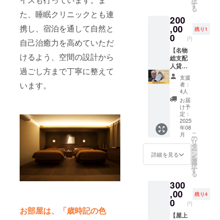
択
能人
者数に
村温泉
クス葉
での1年
す
る
数：1支
よって
郷 御宿
油、 レ
間で
た、睡眠クリニックとも連
200
援につ
変動し
コトブ
モン果
す。 ※
き2名様
ます。
キのHP
携し、宿泊を通して自然と
,00
皮油、
購入者
残り1
まで宿
※掲載す
にあな
ローマ
様以外
0
円
自己治癒力を高めていただ
泊可能
る内容
たの企
カミツ
はご使
※送付先
はメー
業名と
【名物
レ花 エ
用いた
けるよう、空間の設計から
はメー
ルにて
HPのリ
総支配
キス、
だけま
ルにて
確認さ
ンクを
人貸し
ローズ
せん。
過ごし方まで丁寧に整えて
確認さ
せてい
掲載さ
切りプ
マリー
支援
せてい
ただき
せてい
ラン】
葉エキ
います。
者：
ただき
ます。
ただき
5名限定
ス、ニ
4人
ます。
※ネット
ます。
で湯村
ンニク
お届
※有効期
ワーク
HPであ
温泉郷
根エキ
け予
限は
販売ま
なたの
の「御
ス、 セ
定：
2025年
たは企
会社を
宿コト
2025
イヨウ
年08
7月から
業イ
PRでき
ブキ」
キズタ
こ
月
2026年
メージ
ます。
に特別
葉 / 茎エ
の
リ
7月末ま
が相違
さら
プラン
キス、
タ
ー
での1年
する場
に、1年
で宿泊
セイヨ
ン
詳細を見る
を
間で
合等、
間あな
できる
ウアカ
選
択
す。 ※
お断り
たの会
権利で
マツ球
す
る
購入者
させて
社の商
す。 御
果エキ
300
様以外
いただ
品の紹
宿コト
ス、ゴ
はご使
く場合
介を売
ブキ 総
,00
ボウ 根
残り4
用いた
があり
店でさ
支配
エキ
0
円
だけま
ます。
せてい
人・福
ス、 オ
お部屋は、「歳時記の色
せん。
お断り
ただき
島祐治
【屋上
ランダ