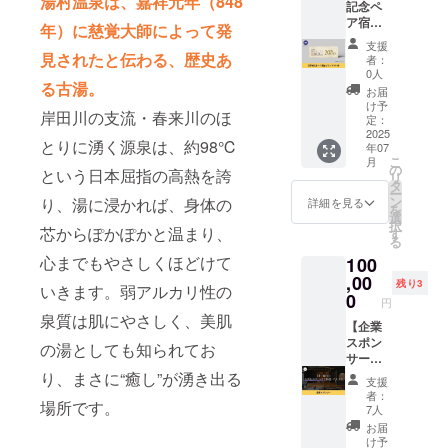
湯村温泉は、嘉祥元年（848
記念ペ
からな
常
以下と
いた場
はご使
ア宿泊
い、仕
81,000
なりま
年）に慈覚大師によって発
合は料
用いた
プラン
事とプ
円の2食
す。 体
金を返
だけま
支援
ギフト
ライ
付き宿
見されたと伝わる、歴史あ
のゆが
金させ
者：
せん。
券】
ベート
泊プラ
みを整
0人
ていた
※土日、
る古湯。
100名限
などの
ンを
え快眠
だきま
お届
祝日は
定で湯
オンオ
20％オ
へ導く
け予
す。 ※
ご利用
岸田川の支流・春来川のほ
村温泉
フの切
フの
定：
『睡眠
掲載期
いただ
郷の
2025
り替え
64,000
中の整
間は
けませ
とりに湧く源泉は、約98℃
年07
「御宿
が出来
円で
体師』
2025年
ん。
こ
月
コトブ
な い方
す。 ・
の
THE
8月より
という日本屈指の高熱を誇
リ
キ」に
にも良
宿泊可
タ
MAKU
1年間で
ー
「3周年
い。 ア
能日
ン
り、湯に浸かれば、身体の
RA 2
詳細を見る
す。
を
記念宿
ロマ＞
数：1泊
選
個 品
択
泊プラ
芯からぽかぽかと温まり、
シャン
2日（利
す
名：
る
ン」で
プー 成
用可能
THE
心までもやさしくほどけて
100
ペアで
分 水、
時間：
MAKU
宿泊で
,00
コカミ
14時〜
RA 材
残り3
いきます。弱アルカリ性の
きる権
ドプロ
翌10
0
質：本
円
利のギ
ピルベ
時） ・
体生
泉質は肌にやさしく、美肌
フト券
【企業
タイ
お部屋
地：ポ
をご希
スポン
ン、コ
の概
リエス
の湯としても知られてお
望の住
サー】
カミド
要・和
テル
所にお
湯村温
り、まさに“癒し”が湧き出る
DEA、
室/洋室
65％、
支援
送りさ
泉郷 御
ラウレ
・ベッ
綿35％
者：
場所です。
せてい
宿コト
ス -4 カ
ドの
中材：
7人
ただき
ブキの
ルボン
数：2台
特注エ
お届
ます。
企業ス
酸 Na、
・食事
ラスト
け予