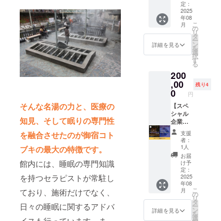
ギフト
ポン
ラウロ
のサー
定：
ゴムパ
券内容
サーに
2025
イルア
ビスプ
イプ
年08
・宿泊
なれる
スパラ
ラン：
色：ホ
こ
月
可能日
権利で
ギン酸
朝食付
の
ワイト
リ
数：1泊
す。 湯
Na、デ
き/夕食
タ
※送料込
ー
2日（利
村温泉
シル グ
付き ・
ン
みのお
詳細を見る
を
用可能
郷 御宿
ルコシ
1支援に
選
値段で
択
時間：
コトブ
ド、 コ
対する
す
す。 ※
る
14時〜
キのHP
メ発酵
宿泊可
医家向
200
翌10
と館内
液、カ
能人
け医療
時） ・
にあな
,00
キタン
数：1支
機器で
残り4
お部屋
たの企
ニン、
援につ
0
はあり
円
の概
業名と
ヘマチ
き2名様
ませ
そんな名湯の力と、医療の
要・和
HPのリ
【スペ
ン、
まで宿
ん。
室/洋室
ンクを
シャル
ローズ
泊可能
知見、そして眠りの専門性
・ベッ
掲載さ
企業ス
マリー
※日程は
ドの
せてい
ポン
葉油、
メール
支援
を融合させたのが御宿コト
数：2台
ただき
サー】
レプト
にて調
者：
・食事
ます。
湯村温
スペル
整させ
1人
ブキの最大の特徴です。
のサー
HPと館
泉郷 御
ムムペ
ていた
お届
ビスプ
内であ
宿コト
テルソ
だきま
館内には、睡眠の専門知識
け予
ラン：
なたの
ブキの
ニイ
す。 ※
定：
を持つセラピストが常駐し
朝食付
会社を
企業ス
2025
油、
有効期
年08
き/夕食
PRでき
ポン
ニュウ
限は
こ
月
ており、施術だけでなく、
付き ・
ます。
サーに
コウ
2025年
の
リ
1支援に
※掲載の
なれる
ジュ
7月から
タ
日々の睡眠に関するアドバ
ー
対する
大きさ
権利で
油、マ
2026年
ン
詳細を見る
を
宿泊可
は購入
す。 湯
スティ
7月末ま
選
イスも行っています。ま