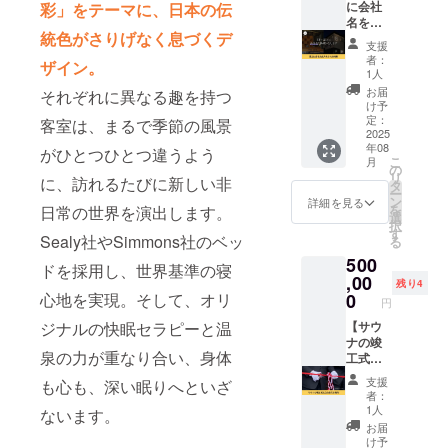
させて
ます。
が終日
に会社
彩」をテーマに、日本の伝
カラシ
いただ
※掲載の
アテン
名を入
葉 / 茎エ
統色がさりげなく息づくデ
いた場
大きさ
ドさせ
れられ
キス、
支援
合は料
は購入
ていた
る権
オドリ
者：
ザイン。
金を返
者数に
だきま
利】 5
コソウ
1人
金させ
よって
す。 御
社様限
花 / 葉 /
お届
それぞれに異なる趣を持つ
ていた
変動し
宿の案
定で湯
茎エキ
け予
だきま
ます。
内、お
村温泉
ス、 ア
定：
客室は、まるで季節の風景
す。 ※
※掲載す
食事の
郷の
2025
ルニカ
年08
掲載期
る内容
際のお
「御宿
がひとつひとつ違うよう
花エキ
こ
月
間は
はメー
料理の
コトブ
ス、
の
リ
に、訪れるたびに新しい非
2025年
ルにて
説明な
キ」の
PEG-40
タ
ー
8月より
確認さ
どご実
HPと屋
水添ヒ
ン
詳細を見る
を
日常の世界を演出します。
1年間で
せてい
施させ
上に企
マシ
選
択
す。
ただき
ていた
業名を
油、 ポ
す
Sealy社やSimmons社のベッ
る
ます。
だきま
掲載さ
リクオ
500
※ネット
す。 ・
せてい
タニウ
ドを採用し、世界基準の寝
ワーク
宿泊可
ただき
,00
ム -10、
残り4
販売ま
能日
ます。
EDTA-
心地を実現。そして、オリ
0
円
たは企
数：1泊
HPと館
2Na、
ジナルの快眠セラピーと温
業イ
2日（利
内であ
【サウ
乳酸
メージ
用可能
なたの
ナの竣
Na、
泉の力が重なり合い、身体
が相違
時間：
会社を
工式に
BG、エ
する場
14時〜
PRでき
立ち会
タノー
支援
も心も、深い眠りへといざ
合等、
翌10
ます。
える権
ル、ク
者：
お断り
時） ・
※掲載の
利】 5
エン
1人
ないます。
させて
お部屋
大きさ
名様限
酸、水
お届
いただ
の概
は購入
定で湯
酸化 K
け予