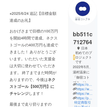
※2025/6/24 追記【目標金額
達成のお礼】
おかげさまで目標の100万円
bb511c
を開始4時間で達成、ネクス
712764
トゴールの400万円も達成で
日本
きました！ ありがとうござ
初めてのプ
ロジェクト
います。いただいた支援金
です
は大切に使わせていただき
2022年5月、
湯村温泉に
ます。 終了までまだ時間が
「御宿コト
ありますので、今後は
ネク
ブキ」は
https://oyadokotobuki.com/
ストゴール【500万円】に
オープンい
https://www.instagram.com/yusukotobuki/
チャレンジ
します！
たしまし
https://www.facebook.com/oyadokotobuki
https://page.line.me/266ofrdt
た。宿泊業
特定商取引
の経験はな
最後まで走り切りますの
法に基づく