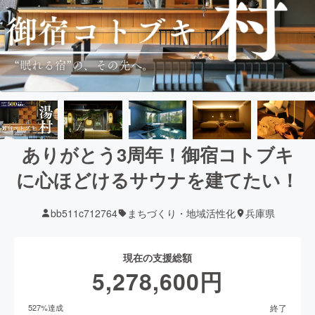
ありがとう3周年！御宿コトブキ
に心ほどけるサウナを建てたい！
bb511c712764
まちづくり・地域活性化
兵庫県
現在の支援総額
5,278,600
円
終了
527
%達成