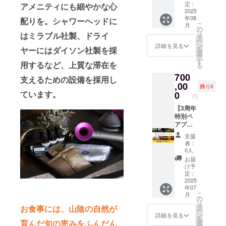
く場合
要・和
者数に
村温泉
フェノ
定：
アメニティにも細やかな心
があり
室/洋室
よって
郷の
2025
キシエ
年08
ます。
・ベッ
変動し
「御宿
配りを。シャワーヘッドに
タノー
こ
月
お断り
ドの
ます。
コトブ
ル、 メ
の
リ
はミラブル社製、ドライ
させて
数：2台
※掲載す
キ」の
チルパ
タ
ー
いただ
・食事
る内容
サウナ
ラベ
ン
詳細を見る
ヤーにはダイソン社製を採
を
いた場
のサー
はメー
の竣工
ン、プ
選
択
合は料
ビスプ
ルにて
式に立
ロピル
す
用するなど、上質な滞在を
る
金を返
ラン：
確認さ
ち会え
パラベ
700
金させ
朝食付
せてい
る権利
ン ※送
支えるための設備を採用し
ていた
き/夕食
ただき
です。
,00
料込み
残り5
だきま
付き ・
ます。
竣工式
ています。
のお値
0
円
す。 ※
1支援に
※ネット
でお写
段で
掲載期
対する
ワーク
真を撮
【3周年
す。
間は
宿泊可
販売ま
影させ
特別ペ
2025年
能人
たは企
ていた
アプレ
8月より
数：1支
業イ
だき、
ミアパ
支援
1年間で
援につ
メージ
御宿コ
ス】 湯
者：
す。
き2名様
が相違
トブキ
村温泉
0人
まで宿
する場
で掲載
郷の
お届
泊可能
合等、
させて
「御宿
け予
※日程は
お断り
いただ
コトブ
定：
メール
させて
きま
キ」に
2025
年07
にて調
いただ
す。 竣
泊まり
こ
月
整させ
く場合
工式は
放題の
の
リ
ていた
があり
60分ほ
ペアプ
タ
お食事には、山陰の自然が
ー
だきま
ます。
どで御
レミア
ン
詳細を見る
を
す。 ※
お断り
宿コト
パスで
育んだ旬の恵みをふんだん
選