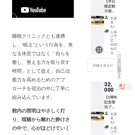
な存在とし
【平日
名前を
プーを
の権利
限定割
個人ス
作りま
て、「御宿
の有効
引宿泊
ポン
した。
期限は
コトブキ」
券】
サーと
シャン
2025年
支援
200名限
を運営して
して掲
プーを
8月から
者：
定で湯
載いた
変える
9人
1年間で
おります。
村温泉
しま
だけ
す。
お届
睡眠クリニックとも連携
郷の
す。 あ
で、自
け予
「御宿
なたの
定：
然な髪
し、“眠る”という行為を、単
コトブ
2025
お名前
のボ
年07
キ」に
をHPと
リュー
なる休息ではなく「自らを
こ
月
平日限
館内で
の
ムアッ
リ
定の割
PRでき
タ
プを実
癒し、整える力を取り戻す
ー
引価格
ます。
ン
現。ハ
詳細を見る
を
で宿泊
※ニック
選
時間」として捉え、自己治
リやコ
択
できる
ネーム
す
シを
る
権利で
癒力を高めるためのアプ
での参
しっか
32,
す。 通
加も可
りと出
残り
ローチを宿泊の中に丁寧に
常
000
能で
191
し、髪
円
30,500
す。 ※
による
組み込んでいます。
【3周年
円の2食
掲載す
小顔に
記念宿
付き宿
る内容
見せる
泊プラ
泊プラ
は文字
効果を
館内の照明はやさしく灯
ン】
ンを
のみと
アップ
支援
200名限
20％オ
なりま
させま
者：
り、喧騒から離れた静けさ
定で湯
フの
す。 ※
9人
す。
村温泉
24,400
の中で、心がほどけていく
掲載す
しっか
お届
郷の
円で
る大き
け予
りと洗