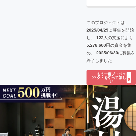
このプロジェクトは、
2025/04/25
に募集を開始
し、
122
人の支援により
5,278,600
円の資金を集
め、
2025/06/30
に募集を
終了しました
もう一度プロジェ
1
クトをやってほし
6
い