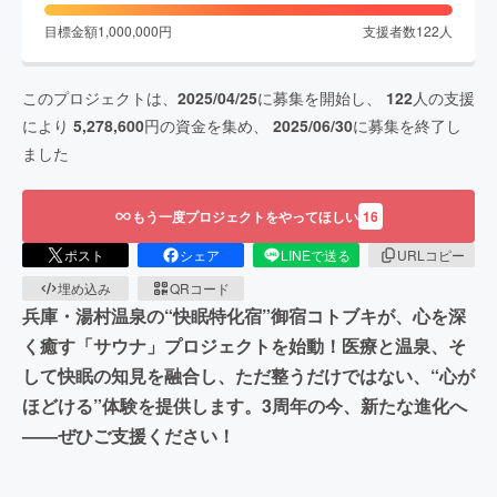
目標金額
1,000,000
円
支援者数
122
人
このプロジェクトは、
2025/04/25
に募集を開始し、
122
人の支援
により
5,278,600
円の資金を集め、
2025/06/30
に募集を終了し
ました
もう一度プロジェクトをやってほしい
16
ポスト
シェア
LINEで送る
URLコピー
埋め込み
QRコード
兵庫・湯村温泉の“快眠特化宿”御宿コトブキが、心を深
く癒す「サウナ」プロジェクトを始動！医療と温泉、そ
して快眠の知見を融合し、ただ整うだけではない、“心が
ほどける”体験を提供します。3周年の今、新たな進化へ
——ぜひご支援ください！