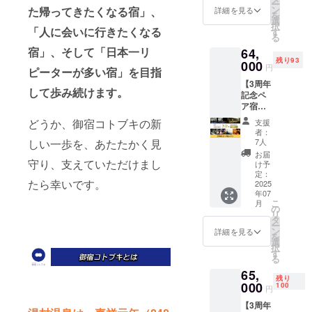
2025年
ー
レン
てきた
変動し
ン
た帰ってきたくなる宿」、
付き ・
詳細を見る
7月から
を
ジ、ラ
株式会
ます。
選
1支援に
2026年
択
ベン
社オル
「人に会いに行きたくなる
※掲載す
す
対する
7月末ま
る
ダー、
ソグ
る内容
宿泊可
での1年
宿」、そして「日本一リ
アトラ
64,
ループ
はメー
能人
間で
スシ
残り93
がプロ
000
ルにて
数：1支
す。 ※
円
ピーターが多い宿」を目指
ダー）
デュー
確認さ
援につ
購入者
主に交
【3周年
スする
せてい
き2名様
様以外
して歩み続けます。
感神経
記念ペ
快眠
ただき
まで宿
はご使
優位な
ア宿泊
グッズ
ます。
泊可能
用いた
方へオ
プラ
のセッ
※ネット
※送り先
どうか、御宿コトブキの新
だけま
支援
ススメ
ン】
トをペ
ワーク
はメー
者：
せん。
のブレ
200名限
アでお
しい一歩を、あたたかく見
販売ま
7人
ルにて
※土日、
ンド 寝
定で湯
送りさ
たは企
確認さ
お届
祝日は
る直前
村温泉
守り、支えていただけまし
せてい
業イ
け予
せてい
ご利用
まで考
郷の
ただき
定：
メージ
ただき
いただ
たら幸いです。
え事を
「御宿
2025
ます。
が相違
ます。
けませ
年07
してし
コトブ
通常価
する場
※有効期
ん。
こ
月
まう、
キ」に
格1個で
の
合等、
限は
リ
イライ
「3周年
39,600
タ
お断り
2025年
ー
ラ、不
記念宿
円のと
ン
させて
詳細を見る
7月から
を
安、不
泊プラ
ころ、2
選
いただ
2026年
択
満など
ン」で
個で
す
く場合
7月末ま
る
に効果
ペアで
60,000
があり
での1年
65,
的 リ
宿泊で
円で
ます。
間で
残り
ラック
きる権
000
す。
100
お断り
す。 ※
円
スの仕
利で
セット
させて
購入者
【3周年
方がわ
す。 通
内容は
いただ
様以外