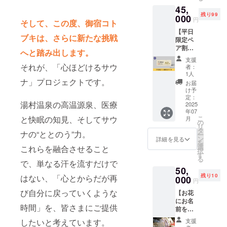
で宿泊
14時〜
数：1支
を配合
45,
できる
翌10
援につ
するこ
残り99
権利で
000
時） ・
き1名様
円
とで、
そして、この度、御宿コト
す。 通
お部屋
まで宿
シャン
【平日
常
の概
泊可能
ブキは、さらに新たな挑戦
プーを
限定ペ
55,000
要・和
※日程は
してい
ア割引
円の2食
室/洋室
メール
へと踏み出します。
る間
宿泊ギ
付き宿
・ベッ
にて調
支援
中、極
フト
泊プラ
それが、「心ほどけるサウ
ドの
整させ
者：
上のリ
券】
ンを
数：2台
1人
ていた
ラック
100組限
ナ」プロジェクトです。
20％オ
・食事
だきま
お届
スタイ
定で湯
フの
のサー
け予
す。 ※
ムに。
村温泉
44,000
定：
ビスプ
有効期
いつも
湯村温泉の高温源泉、医療
郷の
2025
円で
ラン：
限は
より長
年07
「御宿
す。 ・
朝食付
2025年
めに頭
と快眠の知見、そしてサウ
こ
月
コトブ
宿泊可
の
き/夕食
7月から
皮を
リ
キ」に
能日
タ
付き ・
2026年
ナの“ととのう”力。
マッ
ー
平日限
数：1泊
ン
1支援に
詳細を見る
7月末ま
サージ
を
定の割
2日（利
選
対する
これらを融合させること
での1年
するこ
択
引価格
用可能
す
宿泊可
間で
とで髪
る
でペア
で、単なる汗を流すだけで
時間：
能人
す。 ※
の健康
50,
で宿泊
14時〜
数：1支
購入者
も促進
残り10
はない、「心とからだが再
できる
000
翌10
援につ
様以外
円
するこ
権利の
時） ・
き1名様
はご使
とがで
び自分に戻っていくような
【お花
ギフト
お部屋
まで宿
用いた
きま
にお名
券をご
の概
泊可能
だけま
時間」を、皆さまにご提供
す。 も
前を入
希望の
要・和
※日程は
せん。
ちろん
れる権
住所に
室/洋室
メール
したいと考えています。
※土日、
支援
身体に
利】 10
お送り