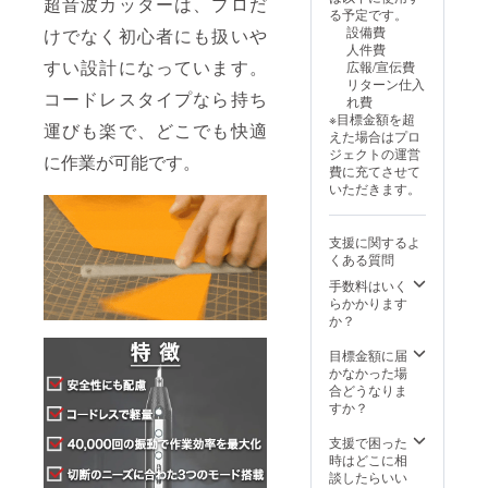
超音波カッターは、プロだ
が向上
上でご
定で
る予定です。
した場
支援頂
す。
設備費
けでなく初心者にも扱いや
合、正
けます
人件費
規販売
様お願
すい設計になっています。
広報/宣伝費
価格が
い致し
リターン仕入
販売予
ます。
コードレスタイプなら持ち
れ費
定価格
2025年
※目標金額を超
より下
運びも楽で、どこでも快適
10月頃
えた場合はプロ
がる可
からオ
ジェクトの運営
に作業が可能です。
能性も
ンライ
費に充てさせて
ござい
ン
いただきます。
ます。
ショッ
類似商
プなど
品が発
にて一
支援に関するよ
生する
般販売
くある質問
可能性
開始予
があり
手数料はいく
定で
ます。
らかかります
す。
ご了承
か？
頂いた
上でご
目標金額に届
支援頂
かなかった場
けます
合どうなりま
様お願
すか？
い致し
ます。
支援で困った
2025年
時はどこに相
10月頃
談したらいい