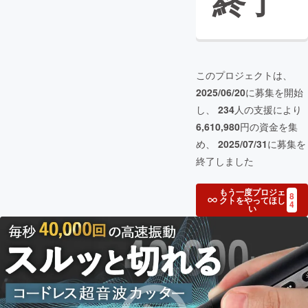
終了
このプロジェクトは、
2025/06/20
に募集を開始
し、
234
人の支援により
6,610,980
円の資金を集
め、
2025/07/31
に募集を
終了しました
もう一度プロジェ
8
クトをやってほし
4
い