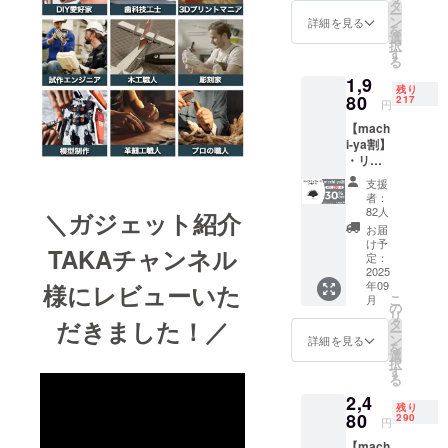
セット
上の都
タ
類似商
ショッ
ー
・一般
合等に
ン
品が発
詳細を見る
プなど
を
販売予
より出
選
生する
にて一
択
定価
荷時期
す
可能性
般販売
る
格：
が遅れ
があり
開始予
1,9
2,840円
る場合
ます。
定で
残り
※リター
80
があり
217
ご了承
す。
円
ンはす
ます。
頂いた
【mach
べて
※皆様の
上でご
i-ya割】
税・送
支援に
支援頂
・リ
料込み
より量
けます
ターン
の金額
産効率
様お願
支援
内容：
になり
が向上
い致し
者：
タング
ます。
した場
82人
ます。
＼ガジェット紹介
ステン
※ご注文
合、正
2025年
お届
ブレー
状況、
規販売
け予
10月頃
TAKAチャンネル
ド（24
使用部
定：
価格が
からオ
枚入
2025
材の供
販売予
ンライ
年09
様にレビューいた
り）×１
給状
定価格
ン
こ
月
セット
況、製
の
より下
ショッ
リ
・一般
造工程
だきました！／
タ
がる可
プなど
ー
販売予
上の都
ン
能性も
詳細を見る
にて一
を
定価
合等に
選
ござい
般販売
択
格：
より出
す
ます。
開始予
る
2,840円
荷時期
類似商
定で
2,4
※リター
が遅れ
品が発
す。
残り
ンはす
80
る場合
290
生する
円
べて
があり
可能性
【mach