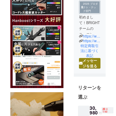
2025 プロダ
クト・テッ
ク部門
初めまし
て！BRIGHT
チームの
ニュエンで
https://www.brightdiy.jp/
す。
https://www.instagram.com/brightdiyjp/
中国の総合
特定商取引
法に基づく
家電メー
表記
カー向けに
メッセー
人気製品を
ジを送る
多数製造し
た実績のあ
る製品を、
日本の皆様
リターンを
にも是非体
選ぶ
験していた
だきたくプ
30,
ロジェクト
残り
980
140
円
を立ち上げ