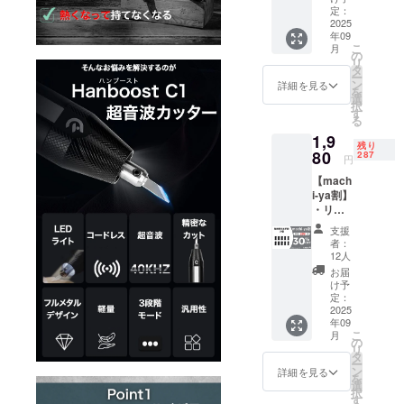
ト ・一
造工程
定：
般販売
2025
上の都
年09
予定価
合等に
こ
月
格：
より出
の
リ
42,980
荷時期
タ
ー
円 ※リ
が遅れ
ン
詳細を見る
を
ターン
る場合
選
択
はすべ
があり
す
る
て税・
ます。
1,9
送料込
※皆様の
残り
みの金
80
支援に
287
円
額にな
より量
【mach
りま
産効率
i-ya割】
す。 ※
が向上
・リ
ご注文
した場
ターン
状況、
合、正
支援
内容：
使用部
規販売
者：
指用耐
材の供
価格が
12人
切創手
給状
販売予
お届
袋 10個
況、製
定価格
け予
×１セッ
造工程
定：
より下
ト ・一
2025
上の都
がる可
年09
般販売
合等に
能性も
こ
月
予定価
より出
の
ござい
リ
格：
荷時期
タ
ます。
ー
2,840円
が遅れ
ン
類似商
詳細を見る
を
※リター
る場合
選
品が発
択
ンはす
があり
す
生する