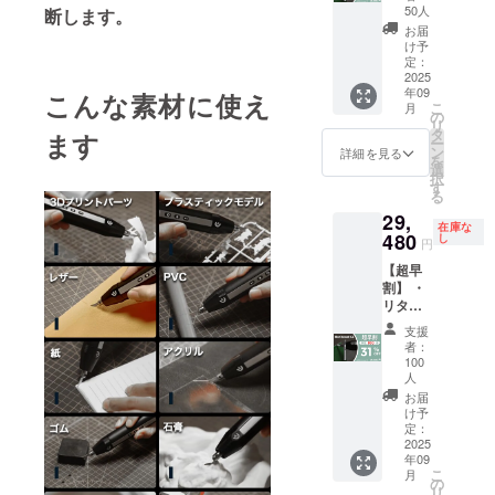
Hanboo
ます。
が向上
50人
断します。
支援頂
st C1 ×
※ご注文
した場
けます
お届
１セッ
状況、
合、正
け予
様お願
ト ・一
使用部
定：
規販売
い致し
般販売
2025
材の供
価格が
ます。
年09
予定価
こんな素材に使え
給状
販売予
2025年
こ
月
格：
況、製
の
定価格
10月頃
リ
42,980
造工程
タ
より下
ます
からオ
ー
円 ※リ
上の都
ン
がる可
詳細を見る
ンライ
を
ターン
合等に
選
能性も
ン
択
はすべ
より出
す
ござい
ショッ
る
て税・
荷時期
ます。
プなど
29,
送料込
が遅れ
類似商
にて一
在庫な
みの金
480
る場合
し
品が発
般販売
円
額にな
があり
生する
開始予
【超早
りま
ます。
可能性
定で
割】 ・
す。 ※
※皆様の
があり
す。
リター
ご注文
支援に
ます。
ン内
状況、
より量
ご了承
支援
容：
使用部
産効率
頂いた
者：
Hanboo
材の供
が向上
100
上でご
st C1 ×
給状
人
した場
支援頂
１セッ
況、製
合、正
お届
けます
ト ・一
造工程
け予
規販売
様お願
般販売
定：
上の都
価格が
い致し
2025
予定価
合等に
販売予
ます。
年09
格：
より出
定価格
2025年
こ
月
42,980
の
荷時期
より下
10月頃
リ