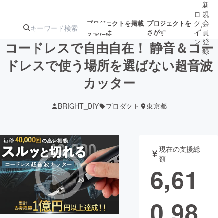
新
ロ
規
グ
会
プロジェクトを掲載
プロジェクトを
/
するには
さがす
イ
員
ン
登
コードレスで自由自在！ 静音＆コー
録
ドレスで使う場所を選ばない超音波
カッター
人気のプロ
注目のリ
注目の新着プロ
募集終了が近いプ
もうすぐ公開
ジェクト
ターン
ジェクト
ロジェクト
されます
BRIGHT_DIY
プロダクト
東京都
アート・写真
音楽
現在の支援総
テクノロジー・ガジェット
ゲーム・サ
額
6,61
映像・映画
書籍・雑誌
0,98
ビジネス・起業
チャレンジ