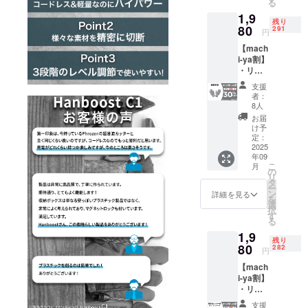
る
べて
ます。
可能性
1,9
税・送
※皆様の
があり
残り
料込み
80
支援に
291
ます。
円
の金額
より量
ご了承
【mach
になり
産効率
頂いた
i-ya割】
ます。
が向上
上でご
・リ
※ご注文
した場
支援頂
ターン
状況、
合、正
けます
支援
内容：
使用部
規販売
様お願
者：
保護手
材の供
価格が
8人
い致し
袋 ×１
給状
販売予
ます。
お届
セット
況、製
定価格
け予
2025年
・一般
造工程
定：
より下
10月頃
販売予
2025
上の都
がる可
からオ
年09
定価
合等に
能性も
ンライ
こ
月
格：
より出
の
ござい
ン
リ
2,840円
荷時期
タ
ます。
ショッ
ー
※リター
が遅れ
ン
類似商
詳細を見る
プなど
を
ンはす
る場合
選
品が発
にて一
択
べて
があり
す
生する
般販売
る
税・送
ます。
可能性
開始予
1,9
料込み
※皆様の
があり
定で
残り
の金額
80
支援に
282
ます。
す。
円
になり
より量
ご了承
【mach
ます。
産効率
頂いた
i-ya割】
※ご注文
が向上
上でご
・リ
状況、
した場
支援頂
ターン
使用部
合、正
けます
支援