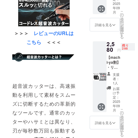
価格が
様お願
リー
2025
況、製
販売予
い致し
年09
ケース
造工程
定価格
ます。
こ
月
×１セッ
上の都
の
より下
2025年
リ
ト ・一
合等に
タ
がる可
10月頃
ー
般販売
より出
ン
能性も
詳細を見る
からオ
を
予定価
荷時期
選
ござい
ンライ
択
＞＞＞
レビューの
URLは
格：
が遅れ
す
ます。
ン
る
3,520円
る場合
類似商
ショッ
こちら
＜＜＜
2,5
※リター
があり
品が発
プなど
残り
ンはす
80
ます。
298
生する
にて一
円
べて
※皆様の
可能性
般販売
【mach
税・送
支援に
があり
開始予
i-ya割】
料込み
より量
ます。
定で
・リ
の金額
産効率
ご了承
す。
ターン
になり
が向上
頂いた
支援
内容：
ます。
した場
上でご
者：
A4カッ
※ご注文
合、正
1人
支援頂
超音波カッターは、高速振
ティン
状況、
規販売
けます
お届
グマッ
使用部
価格が
け予
様お願
動を利用して素材をスムー
トロ
材の供
定：
販売予
い致し
ボット
2025
給状
ズに切断するための革新的
定価格
ます。
年09
デザイ
況、製
より下
2025年
こ
月
ン ×１
なツールです。通常のカッ
造工程
の
がる可
10月頃
リ
セット
上の都
タ
能性も
からオ
ー
ターやハサミとは異なり、
・一般
合等に
ン
ござい
詳細を見る
ンライ
を
販売予
より出
選
ます。
ン
刃が毎秒数万回も振動する
択
定価
荷時期
す
類似商
ショッ
る
格：
が遅れ
品が発