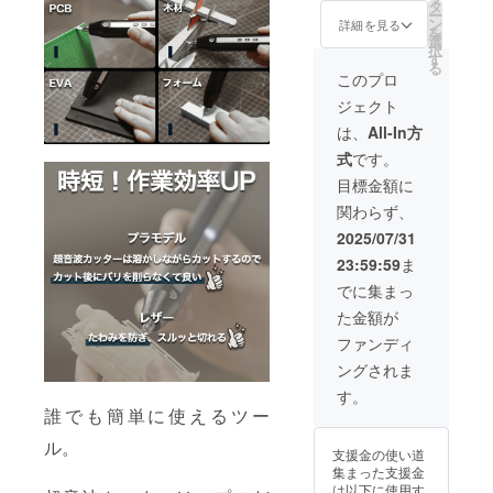
円 ※リ
タ
が遅れ
がる可
からオ
ー
ターン
ン
る場合
詳細を見る
能性も
ンライ
を
はすべ
選
があり
ござい
ン
択
て税・
す
ます。
ます。
ショッ
る
送料込
※皆様の
このプロ
類似商
プなど
みの金
支援に
品が発
にて一
ジェクト
額にな
より量
生する
般販売
りま
産効率
は、
All-In方
可能性
開始予
す。 ※
が向上
があり
定で
式
です。
ご注文
した場
ます。
す。
状況、
合、正
目標金額に
ご了承
使用部
規販売
頂いた
関わらず、
材の供
価格が
上でご
給状
販売予
2025/07/31
支援頂
況、製
定価格
けます
23:59:59
ま
造工程
より下
様お願
上の都
がる可
でに集まっ
い致し
合等に
能性も
ます。
た金額が
より出
ござい
2025年
荷時期
ます。
ファンディ
10月頃
が遅れ
類似商
からオ
ングされま
る場合
品が発
ンライ
があり
生する
す。
ン
ます。
可能性
誰でも簡単に使えるツー
ショッ
※皆様の
があり
プなど
ル。
支援に
ます。
にて一
支援金の使い道
より量
ご了承
般販売
集まった支援金
産効率
頂いた
開始予
は以下に使用す