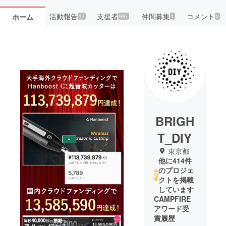
活動報告
支援者
仲間募集
コメント
ホーム
17
99+
1
2
BRIGH
T_DIY
東京都
他に414件
のプロジェ
クトを掲載
しています
CAMPFIRE
アワード受
賞履歴