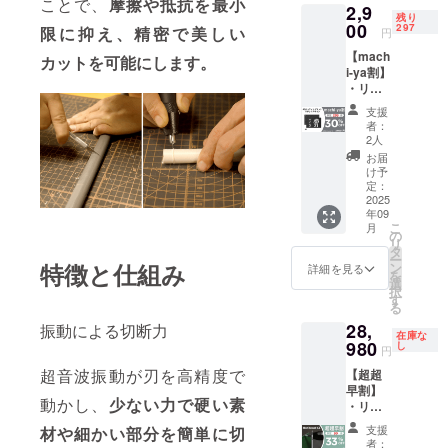
プなど
ことで、
摩擦や抵抗を最小
2,9
3,680円
る場合
生する
にて一
残り
※リター
00
があり
297
可能性
限に抑え、精密で美しい
般販売
円
ンはす
ます。
があり
開始予
【mach
べて
カットを可能にします。
※皆様の
ます。
定で
i-ya割】
税・送
支援に
ご了承
す。
・リ
料込み
より量
頂いた
ターン
の金額
産効率
上でご
支援
内容：
になり
が向上
支援頂
者：
A3カッ
ます。
した場
2人
けます
ティン
※ご注文
合、正
様お願
お届
グマッ
状況、
規販売
け予
い致し
トロ
使用部
定：
価格が
ます。
ボット
2025
材の供
販売予
2025年
年09
デザイ
給状
定価格
10月頃
こ
月
ン ×１
況、製
の
より下
からオ
リ
セット
造工程
タ
がる可
ンライ
ー
・一般
特徴と仕組み
上の都
ン
能性も
詳細を見る
ン
を
販売予
合等に
選
ござい
ショッ
択
定価
より出
す
ます。
プなど
る
格：
荷時期
類似商
にて一
28,
振動による切断力
4,160円
が遅れ
品が発
般販売
在庫な
※リター
980
る場合
し
生する
開始予
円
ンはす
があり
可能性
定で
超音波振動が刃を高精度で
【超超
べて
ます。
があり
す。
早割】
税・送
※皆様の
ます。
動かし、
少ない力で硬い素
・リ
料込み
支援に
ご了承
ターン
の金額
より量
頂いた
支援
材や細かい部分を簡単に切
内容：
になり
産効率
上でご
者：