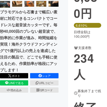
0
円
まちづくり・地域活性化
プラモデルから石膏まで幅広い素
材に対応できるコンパクトでコー
CAMPFIRE for Social Good
CAMPFIRE Creation
ドレスな超音波カッターです。毎
6,610%
秒40,000回のブレない超音波で、
CAMPFIREふるさと納税
machi-ya
コミュニティ
目標金額は
100,000円
効率的に作業が進み、時間短縮を
実現！海外クラウドファンディン
支援者数
グで1億円以上の売上を達成した
234
注目の製品で、どこでも手軽に使
えるため、作業効率が格段にアッ
人
プします！
ポスト
シェア
LINEで送る
URLコピー
埋め込み
QRコード
募集終了まで残
り