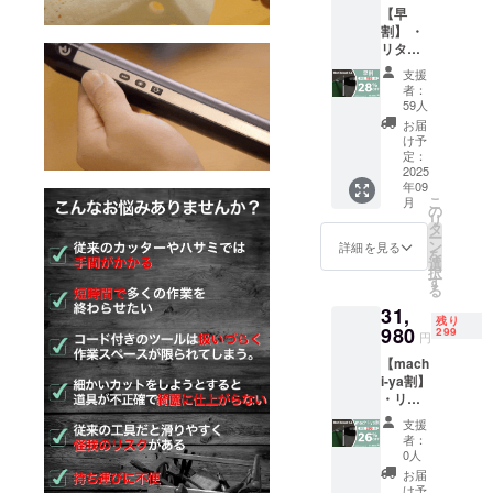
ました。
【早
割】 ・
最新のテク
リター
ノロジー
ン内
支援
容：
で、皆さん
者：
Hanboo
59人
の生活をよ
st C1 ×
お届
り豊かに、
１セッ
け予
ト ・一
定：
快適にする
般販売
2025
ことが弊社
年09
予定価
こ
月
の理念で
格：
の
リ
42,980
タ
す。
ー
円 ※リ
ン
詳細を見る
を
どうぞよろ
ターン
選
択
はすべ
しくお願い
す
る
て税・
致します！
31,
送料込
残り
みの金
980
299
円
額にな
【mach
りま
i-ya割】
す。 ※
・リ
ご注文
ターン
状況、
支援
内容：
使用部
者：
Hanboo
材の供
0人
st C1 ×
給状
お届
１セッ
況、製
け予