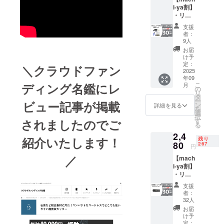
税・送
ます。
があり
i-ya割】
料込み
※皆様の
ます。
・リ
の金額
支援に
ご了承
ターン
になり
より量
頂いた
支援
内容：
ます。
産効率
上でご
者：
3Dプリ
※ご注文
が向上
9人
支援頂
ントモ
状況、
した場
けます
お届
デル研
使用部
合、正
け予
様お願
磨キッ
材の供
定：
規販売
い致し
＼クラウドファン
ト ×１
2025
給状
価格が
ます。
年09
セット
況、製
販売予
2025年
ディング名鑑にレ
こ
月
・一般
造工程
の
定価格
10月頃
リ
販売予
上の都
タ
より下
からオ
ー
ビュー記事が掲載
定価
合等に
ン
がる可
詳細を見る
ンライ
を
格：
より出
選
能性も
ン
択
3,520円
荷時期
されましたのでご
す
ござい
ショッ
る
※リター
が遅れ
ます。
プなど
2,4
ンはす
る場合
類似商
にて一
紹介いたします！
残り
べて
80
があり
267
品が発
般販売
円
税・送
ます。
生する
開始予
／
【mach
料込み
※皆様の
可能性
定で
i-ya割】
の金額
支援に
があり
す。
・リ
になり
より量
ます。
ターン
ます。
産効率
ご了承
支援
内容：
※ご注文
が向上
頂いた
者：
超音波
状況、
した場
32人
上でご
カッ
使用部
合、正
支援頂
お届
ター用
材の供
規販売
け予
けます
キャ
給状
定：