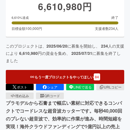
6,610,980
円
終了
6,610
%達成
目標金額
100,000
円
支援者数
234
人
このプロジェクトは、
2025/06/20
に募集を開始し、
234
人の支援
により
6,610,980
円の資金を集め、
2025/07/31
に募集を終了し
ました
もう一度プロジェクトをやってほしい
84
ポスト
シェア
LINEで送る
URLコピー
埋め込み
QRコード
プラモデルから石膏まで幅広い素材に対応できるコンパ
クトでコードレスな超音波カッターです。毎秒40,000回
のブレない超音波で、効率的に作業が進み、時間短縮を
実現！海外クラウドファンディングで1億円以上の売上