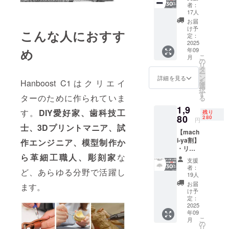
内容：
材の供
規販売
様お願
者：
超音波
給状
価格が
17人
い致し
カッ
況、製
販売予
ます。
お届
ター用
造工程
定価格
け予
2025年
こんな人におすす
シリコ
上の都
定：
より下
10月頃
ンケー
2025
合等に
がる可
からオ
め
年09
ス ×１
より出
能性も
ンライ
こ
月
セット
荷時期
の
ござい
ン
リ
・一般
が遅れ
タ
ます。
ショッ
ー
販売予
る場合
ン
類似商
詳細を見る
プなど
を
Hanboost C1はクリエイ
定価
があり
選
品が発
にて一
択
格：
ます。
す
生する
般販売
ターのために作られていま
る
2,840円
※皆様の
可能性
開始予
1,9
※リター
支援に
があり
す。
DIY愛好家、歯科技工
定で
残り
ンはす
80
より量
280
ます。
す。
円
べて
産効率
士、3Dプリントマニア、試
ご了承
【mach
税・送
が向上
頂いた
i-ya割】
作エンジニア、模型制作か
料込み
した場
上でご
・リ
の金額
合、正
支援頂
ら革細工職人、彫刻家
な
ターン
になり
規販売
けます
支援
内容：
ます。
価格が
様お願
者：
ど、あらゆる分野で活躍し
カーボ
※ご注文
販売予
19人
い致し
ンス
状況、
定価格
ます。
お届
ます。
チール
使用部
より下
け予
2025年
ブレー
材の供
定：
がる可
10月頃
ド（24
2025
給状
能性も
からオ
年09
枚入
況、製
ござい
ンライ
こ
月
り）×１
造工程
の
ます。
ン
リ