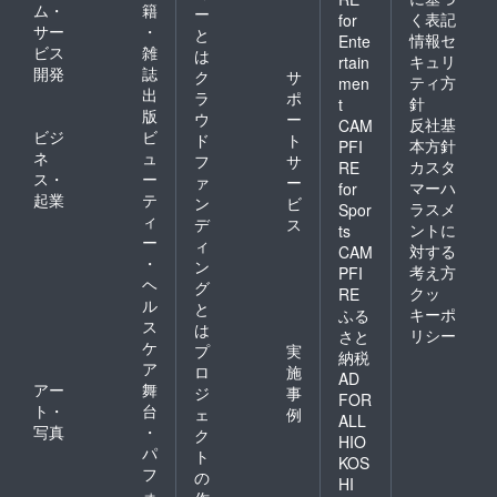
ム・
籍
ー
く表記
for
サー
・
と
情報セ
Ente
ビス
雑
は
キュリ
rtain
開発
誌
ク
サ
ティ方
men
出
ラ
ポ
針
t
版
ウ
ー
反社基
CAM
ビジ
ビ
ド
ト
本方針
PFI
ネ
ュ
フ
サ
カスタ
RE
ス・
ー
ァ
ー
マーハ
for
起業
テ
ン
ビ
ラスメ
Spor
ィ
デ
ス
ントに
ts
ー
ィ
対する
CAM
・
ン
考え方
PFI
ヘ
グ
クッ
RE
ル
と
キーポ
ふる
ス
は
リシー
さと
ケ
プ
実
納税
ア
ロ
施
AD
アー
舞
ジ
事
FOR
ト・
台
ェ
例
ALL
写真
・
ク
HIO
パ
ト
KOS
フ
の
HI
ォ