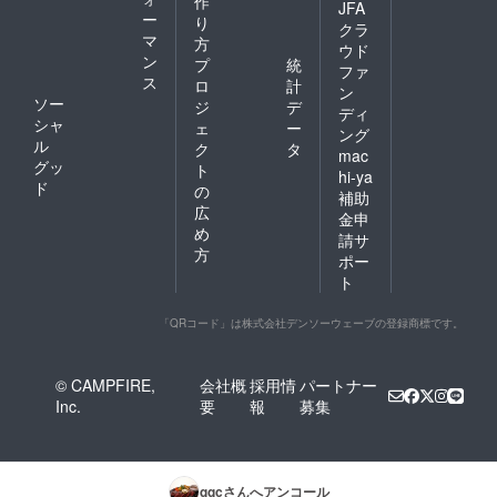
作
JFA
ー
り
クラ
マ
方
ウド
ン
プ
統
ファ
ス
ロ
計
ン
ソー
ジ
デ
ディ
シャ
ェ
ー
ング
ル
ク
タ
mac
グッ
ト
hi-ya
ド
の
補助
広
金申
め
請サ
方
ポー
ト
「QRコード」は株式会社デンソーウェーブの登録商標です。
© CAMPFIRE,
会社概
採用情
パートナー
Inc.
要
報
募集
ggc
さんへアンコール