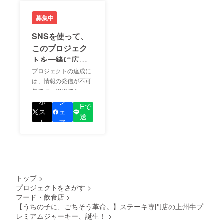
募集中
SNSを使って、
このプロジェク
トを一緒に広め
ましょう！
プロジェクトの達成に
は、情報の発信が不可
欠です。SNSでシェア
LIN
をして、あなたが応援
ポ
シ
Eで
しているプロジェクト
ス
ェ
送
の良さを知ってもらい
ト
ア
る
ましょう！
トップ
>
プロジェクトをさがす
>
フード・飲食店
>
【うちの子に、ごちそう革命。】ステーキ専門店の上州牛プ
レミアムジャーキー、誕生！
>