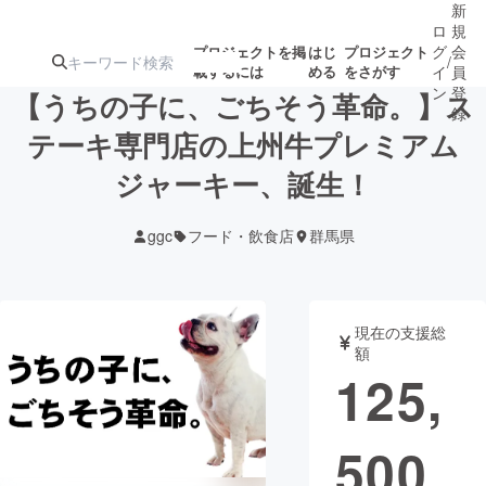
新
ロ
規
グ
会
プロジェクトを掲
はじ
プロジェクト
/
載するには
める
をさがす
イ
員
ン
登
【うちの子に、ごちそう革命。】ス
録
テーキ専門店の上州牛プレミアム
ジャーキー、誕生！
人気のプロ
注目のリ
注目の新着プロ
募集終了が近いプ
もうすぐ公開
ジェクト
ターン
ジェクト
ロジェクト
されます
ggc
フード・飲食店
群馬県
アート・写真
音楽
現在の支援総
テクノロジー・ガジェット
ゲーム・サ
額
125,
映像・映画
書籍・雑誌
500
ビジネス・起業
チャレンジ