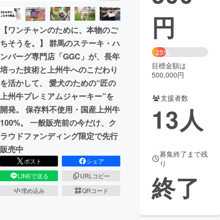
円
まちづくり・地域活性化
【ワンチャンのために、本物のご
ちそうを。】 群馬のステーキ・ハ
CAMPFIRE for Social Good
CAMPFIRE Creation
25%
ンバーグ専門店「GGC」が、長年
CAMPFIREふるさと納税
machi-ya
コミュニティ
目標金額は
培った技術と上州牛へのこだわり
500,000円
を活かして、 愛犬のための“匠の
上州牛プレミアムジャーキー”を
支援者数
13
人
開発。 保存料不使用・国産上州牛
100%。 一般販売前の今だけ、ク
ラウドファンディング限定で先行
販売中
募集終了まで残
ポスト
シェア
り
終了
LINEで送る
URLコピー
埋め込み
QRコード