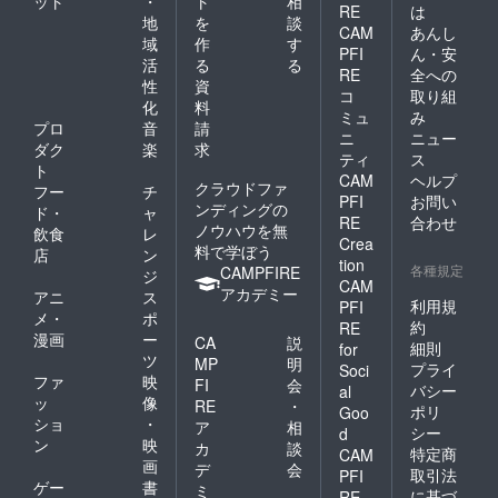
ット
・
ト
相
RE
は
地
を
談
CAM
あんし
域
作
す
PFI
ん・安
活
る
る
RE
全への
性
資
コ
取り組
化
料
ミュ
み
プロ
音
請
ニ
ニュー
ダク
楽
求
ティ
ス
ト
CAM
ヘルプ
クラウドファ
フー
チ
PFI
お問い
ンディングの
ド・
ャ
RE
合わせ
ノウハウを無
飲食
レ
Crea
料で学ぼう
店
ン
tion
各種規定
CAMPFIRE
ジ
CAM
アカデミー
アニ
ス
利用規
PFI
メ・
ポ
約
RE
漫画
ー
CA
説
細則
for
ツ
MP
明
プライ
Soci
ファ
映
FI
会
バシー
al
ッ
像
RE
・
ポリ
Goo
ショ
・
ア
相
シー
d
ン
映
カ
談
特定商
CAM
画
デ
会
取引法
PFI
ゲー
書
ミ
に基づ
RE