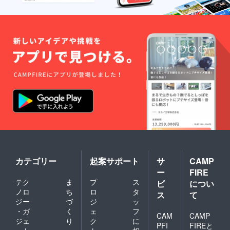
カテゴリー
起案サポート
サ
CAMP
ー
FIRE
テク
ま
プ
ス
ビ
につい
ノロ
ち
ロ
タ
ス
て
ジー
づ
ジ
ッ
・ガ
く
ェ
フ
CAM
CAMP
ジェ
り
ク
に
PFI
FIREと