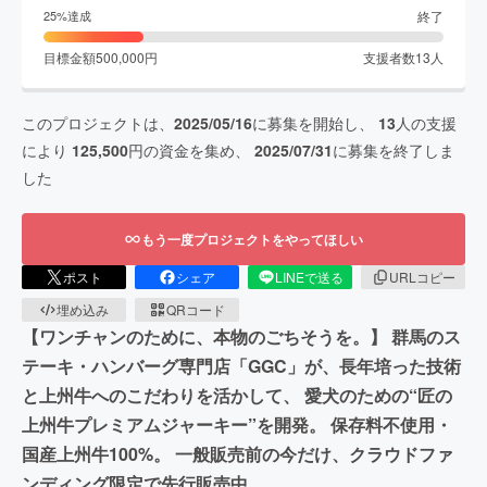
終了
25
%達成
目標金額
500,000
円
支援者数
13
人
このプロジェクトは、
2025/05/16
に募集を開始し、
13
人の支援
により
125,500
円の資金を集め、
2025/07/31
に募集を終了しま
した
もう一度プロジェクトをやってほしい
ポスト
シェア
LINEで送る
URLコピー
埋め込み
QRコード
【ワンチャンのために、本物のごちそうを。】 群馬のス
テーキ・ハンバーグ専門店「GGC」が、長年培った技術
と上州牛へのこだわりを活かして、 愛犬のための“匠の
上州牛プレミアムジャーキー”を開発。 保存料不使用・
国産上州牛100%。 一般販売前の今だけ、クラウドファ
ンディング限定で先行販売中