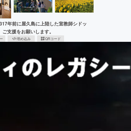
317年前に屋久島に上陸した宣教師シドッ
。ご支援をお願いします。
ピー
埋め込み
QRコード