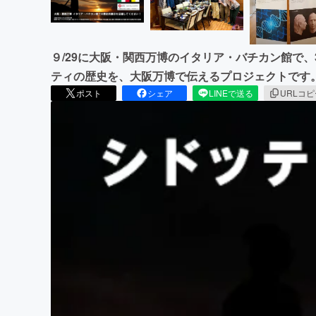
９/29に⼤阪・関⻄万博のイタリア・バチカン館で、
ティの歴史を、大阪万博で伝えるプロジェクトです
ポスト
シェア
LINEで送る
URLコ