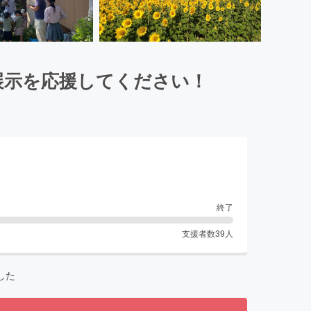
展示を応援してください！
終了
支援者数
39
人
した