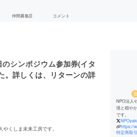
仲間募集
コメント
1
 日のシンポジウム参加券(イタ
た。詳しくは、リターンの詳
NPO法人
境と穏や
です。
NPOyak
https:/
法人やくしま未来工房です。
特定商取