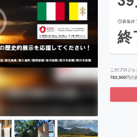
募集終
CAMPFIRE for Social Good
CAMPFIRE Creation
終
CAMPFIREふるさと納税
machi-ya
コミュニティ
このプロジェ
762,500
円の