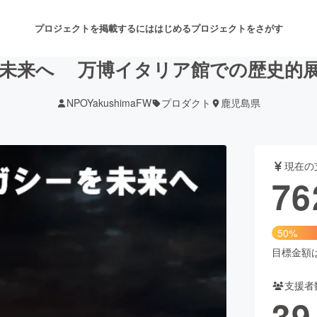
プロジェクトを掲載するには
はじめる
プロジェクトをさがす
未来へ 万博イタリア館での歴史的
NPOYakushimaFW
プロダクト
鹿児島県
注目のリターン
注目の新着プロジェクト
募集終了が近いプロジェクト
も
現在の
音楽
舞台・パフォーマンス
76
ゲーム・サービス開発
フード・飲食店
50%
書籍・雑誌出版
アニメ・漫画
目標金額は1
支援者
チャレンジ
ビューティー・ヘルスケ
39