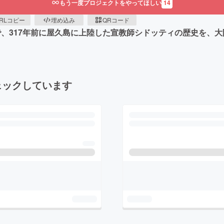
もう一度プロジェクトをやってほしい
14
RLコピー
埋め込み
QRコード
で、317年前に屋久島に上陸した宣教師シドッティの歴史を、
ェックしています