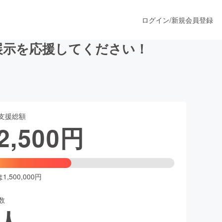
ログイン
/
新規会員登録
展示を応援してください！
うすぐ公開されます
支援総額
プロダクト
2,500
円
ファッション
スポーツ
,500,000円
数
ア
ソーシャルグッド
人