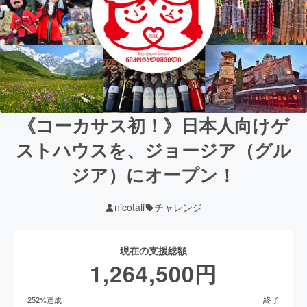
《コーカサス初！》日本人向けゲ
ストハウスを、ジョージア（グル
ジア）にオープン！
nicotali
チャレンジ
現在の支援総額
1,264,500
円
終了
252
%達成