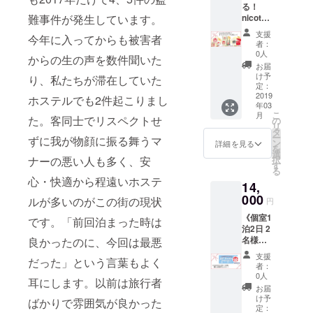
い応援
はあく
四国に
旨お知
す。予
る！
のた
とこと
お伺い
れから
どうも
までも
お届け
らせく
難事件が発生しています。
めご了
nicotali
め、寒
メモ
し、
作成す
ありが
目安と
の方限
ださ
承いた
shviliオ
さに関
付）
nicoか
るゲス
とうご
支援
なり、
定と
今年に入ってからも被害者
い。
だきま
リジナ
しまし
ジョー
Tallyの
トハウ
者：
ざいま
保証す
なって
ニック
すよう
ルグッ
ては私
ジア料
どちら
0人
スの
す＊
からの生の声を数件聞いた
るもの
いま
ネーム
お願い
ズ満喫
たちも
理に欠
かが、
ウェブ
お届
ではあ
す。北
可 ※上
いたし
コー
未知で
かせな
その日
け予
サイト
り、私たちが滞在していた
りませ
海道・
記のオ
ます。
ス》 A,
す。防
いスパ
定：
最高の
に、ご
ん。小
九州・
リジナ
＊あた
B, Cの
2019
寒対策
イスの
ホステルでも2件起こりまし
時間を
支援者
さなゲ
沖縄へ
ルグッ
年03
たかい
中か
や暖房
中から3
過ごせ
として
ストハ
こ
の配送
月
ズのデ
応援ど
ら、そ
た。客同士でリスペクトせ
器具な
種類
の
る、あ
お名前
ウスで
リ
をご希
ザイン
うもあ
れぞれ1
ど準備
「ス
タ
なただ
を掲載
ベッド
ー
望され
ずに我が物顔に振る舞うマ
は、若
りがと
点ずつ
する予
ヴァネ
ン
けのト
詳細を見る
させて
数が限
を
る方
干変更
うござ
お選び
定です
ティソ
選
ビリシ
いただ
られて
ナーの悪い人も多く、安
択
は、専
する場
います
くださ
が、寒
ルト
す
スペ
きま
いるた
る
用の
合があ
＊
い。 ①
さに不
（100g
シャル
す。 ※
心・快適から程遠いホステ
め、満
コース
りま
14,
A.
安があ
）」＋
へご案
お名前
室の際
をご選
す。予
「nicot
000
る方は
「（何
内しま
ルが多いのがこの街の現状
の掲載
円
はご希
択くだ
めご了
alishvili
事前に
が届く
す！ ※
が不要
望の日
さい。
承いた
《個室1
」オリ
です。「前回泊まった時は
ご相談
かお楽
公共交
な方
程でご
＊あた
だきま
泊2日 2
ジナル
くださ
し
通と徒
は、備
予約い
たかい
すよう
名様ご
良かったのに、今回は最悪
ミニ
い。 ＊
み！）
歩での
考欄に
ただけ
応援ど
お願い
宿泊＋
グッズ
あたた
×2」を
ご案
てその
支援
ない可
だった」という言葉もよく
うもあ
いたし
市内観
●円形
かい応
セット
内。 ※
者：
旨お知
能性が
りがと
ます。
光コー
キーホ
援どう
でお届
0人
ご案内
らせく
耳にします。以前は旅行者
ありま
うござ
＊あた
ス》
ルダー
もあり
けいた
時間は
お届
ださ
すの
います
たかい
①nicot
［幅：
がとう
しま
け予
相談の
ばかりで雰囲気が良かった
い。
で、予
＊
応援ど
alishvili
約
定：
ござい
す。少
上、4時
ニック