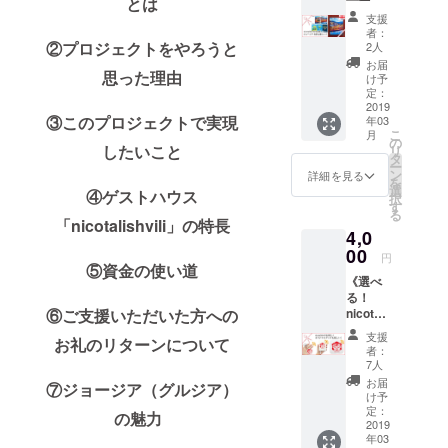
とは
のデザ
ノート
④コー
ブサイ
形にしてく
インは
支援
＋ポス
ヒー・
トに、
到着ま
者：
ださる方、
トカー
紅茶飲
②プロジェクトをやろうと
ご支援
2人
でのお
ドコー
いろいろな
み放題
者とし
楽しみ
お届
思った理由
ス》 ①
⑤お礼
てお名
け予
となり
方法で応援
ノート
のお手
定：
前を掲
ます。
してくださ
1冊
2019
紙 nico
載させ
※順次発
③このプロジェクトで実現
年03
［縦：
とTally
ると幸いで
ていた
送準備
こ
月
約
から感
の
だきま
をいた
したいこと
す。何とぞ
リ
20.3cm
謝の気
タ
す。 ※
します
ー
よろしくお
、横：
持ちを
ン
お名前
詳細を見る
が、
を
約
込めた
選
の掲載
願いいたし
ジョー
④ゲストハウス
択
16.5cm
直筆お
す
が不要
ジアの
る
ます。
、厚
手紙
「nicotalishvili」の特長
な方
郵便事
4,0
さ：約
を、手
は、備
情が不
0.3cm
00
渡しい
考欄に
安定な
円
連絡先：
］ トビ
⑤資金の使い道
たしま
てその
ため、
sakhli@nicot
《選べ
リシの
す。 ⑥
旨お知
お届け
る！
美しい
これか
ali.com
らせく
予定月
⑥ご支援いただいた方への
nicotali
夕景写
ら作成
ださ
はあく
shviliオ
真が、
するゲ
い。
までも
支援
お礼のリターンについて
リジナ
見開き
ストハ
ニック
者：
目安と
ルミニ
で楽し
ウスの
7人
ネーム
なり保
グッズ
めま
ウェブ
可 ＊あ
お届
証する
⑦ジョージア（グルジア）
コー
す。 ②
サイト
け予
たたか
もので
ス》
ポスト
定：
に、ご
い応援
の魅力
はあり
①「nic
2019
カード
支援者
どうも
ませ
年03
otalishv
1枚
として
ありが