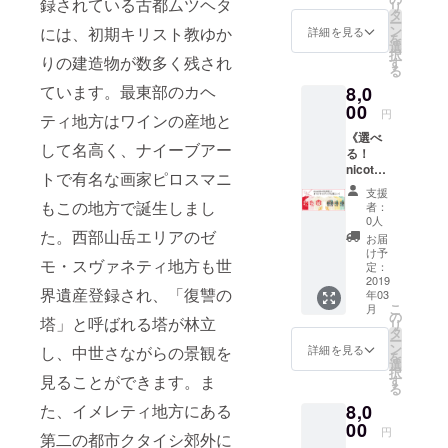
考欄に
録されている古都ムツヘタ
みとな
ウスで
リ
楽しみ
ンベッ
でお入
タ
ちを込
てその
りま
ベッド
ー
となり
ドルー
れしま
ン
には、初期キリスト教ゆか
めた直
詳細を見る
旨お知
す。 ※
数が限
を
ます。
ム）2泊
す。
選
筆お手
らせく
順次発
られて
択
※順次発
3日 2名
りの建造物が数多く残され
②「nic
す
紙 ④こ
ださ
送準備
いるた
る
送準備
様まで
otalishv
れから
い。
をいた
め、満
をいた
ています。最東部のカヘ
8,0
ご利用
ili」オリ
作成す
ニック
します
室の際
します
可能
00
ジナル
るゲス
ネーム
円
が、
はご希
ティ地方はワインの産地と
が、
宿泊無
ステッ
トハウ
可 ※宿
ジョー
望の日
ジョー
《選べ
料券 ②
カー 1
スの
泊券は
して名高く、ナイーブアー
ジアの
程でご
ジアの
る！
ウェル
枚 ③
ウェブ
本人で
郵便事
予約い
郵便事
nicotali
カムワ
お礼の
サイト
トで有名な画家ピロスマニ
なくて
情が不
ただけ
情が不
shviliオ
イン1杯
お手紙
に、ご
もご利
支援
安定な
ない可
安定な
リジナ
付（2名
もこの地方で誕生しまし
nicoと
支援者
者：
用可能
ため、
能性が
ため、
ルTシャ
様分）
Tallyか
0人
として
です。
お届け
ありま
お届け
ツコー
た。西部山岳エリアのゼ
③朝食2
ら感謝
お名前
お届
（オー
予定月
すの
予定月
ス》
回付（2
の気持
け予
を掲載
プン日
はあく
で、予
モ・スヴァネティ地方も世
はあく
①「nic
名様
定：
ちを込
させて
から1年
までも
めご了
までも
otalishv
2019
分） ④
めた直
いただ
間有
目安と
界遺産登録され、「復讐の
承いた
目安と
年03
ili」オリ
コー
筆お手
きま
効） ※
なり保
こ
だきま
月
なり保
ジナルT
ヒー・
の
紙 ④こ
す。 ※
塔」と呼ばれる塔が林立
個室1名
証する
リ
すよう
証する
シャツ
紅茶飲
タ
れから
お名前
様ご利
もので
ー
お願い
もので
下記のA
み放題
ン
作成す
し、中世さながらの景観を
詳細を見る
の掲載
用時、
はあり
を
いたし
はあり
またはB
⑤洗濯
選
るゲス
が不要
朝食1名
ませ
択
ます。
ませ
のどち
見ることができます。ま
機1回無
す
トハウ
な方
様分の
ん。予
る
宿泊日
ん。予
らか1点
料 ⑥お
スの
は、備
差額を
めご了
に関し
めご了
た、イメレティ地方にある
8,0
をお選
礼のお
ウェブ
考欄に
ご返金
承いた
まして
承いた
びくだ
00
手紙
サイト
てその
円
するこ
だきま
第二の都市クタイシ郊外に
は調整
だきま
さい。
nicoと
に、ご
旨お知