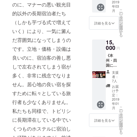
めご了
うもあ
宿泊チ
2019
5.5cm
ます＊
し加え
のに、マナーの悪い観光目
間から6
ネーム
承いた
年03
りがと
ケット
、縦：
るだけ
時間程
可 ※
こ
だきま
月
うござ
個室
的以外の長期宿泊者たち
約
の
で風味
度とな
ジュー
リ
すよう
います
（ツイ
6cm］
タ
が増
りま
スにつ
ー
お願い
（しかも芋づる式で増えて
＊
ンベッ
●ハード
ン
し、
詳細を見る
す。 ※
いての
を
いたし
ドルー
カバー
選
ジョー
食費や
詳細説
択
いく）により、一気に澱ん
ます。
ム）1泊
ポケッ
す
ジア料
交通
明は、
る
宿泊日
2日 2名
トノー
理だけ
費、博
本文を
だ雰囲気になってしまうの
に関し
15,
様まで
ト
でなく
物館や
ご覧く
まして
ご利用
000
［縦：
いろい
です。立地・価格・設備は
美術館
円
ださ
は調整
可能
約
ろな料
などの
い。 ※
させて
《本
宿泊無
10.5cm
良いのに、宿泊客の善し悪
理に合
入場料
順次発
いただ
州・四
料券 ②
、幅：
います
がかか
送準備
きます
国にお
しで左右されてしまう宿が
ウェル
約
ので、
る場合
をいた
ので、
届けの
カムワ
7.5cm
この機
は、
支援
します
事前に
多く、非常に残念でなりま
方コー
イン1杯
、厚
会に是
者：
nicoま
が、
お問い
ス：
付き（2
さ：約
7人
非お試
たは
nicoと
せん。居心地の良い宿を探
合わせ
ジョー
名様
1.1cm
しくだ
お届
Tally分
Tallyか
くださ
ジア産
分） ③
］ ●ミ
け予
さい。
の費用
すために転々としている旅
らの感
い。予
赤ワイ
朝食1回
定：
ニハン
スパイ
合わ
謝のお
約必須
ン 2本
2019
付（2名
カチタ
行者も少なくありません。
スの簡
せ、別
手紙は
となり
年01
セッ
様分）
オル
単な説
途ご負
ジュー
こ
月
ます。
ト》 ①
④コー
私たちも同様で、トビリシ
の
［幅：
明を書
担をお
スとは
リ
※この物
ラグ
ヒー・
タ
約
いた
願いい
別送に
ー
件で初
に長期滞在している中でい
ビー
紅茶飲
ン
20cm、
詳細を見る
「ひと
たしま
なり、
を
めて迎
ワール
み放題
選
全長：
ことメ
す。 ※
お届け
択
くつものホステルに宿泊し
える冬
ドカッ
⑤nico
す
約
モ」を
不在時
は3月頃
る
のた
プ2019
かTally
20cm］
お付け
などご
を予定