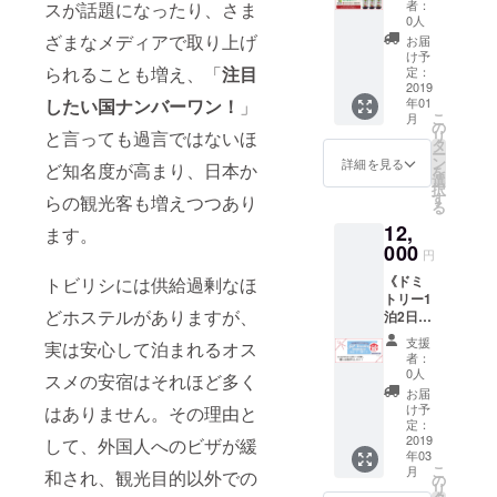
す。防
お手紙
ら作成
スの
者：
スが話題になったり、さま
ルダウ
otalishv
はあく
方コー
寒対策
とオリ
するゲ
0人
ウェブ
ンに
ili」オリ
までも
ス：
や暖房
ジナル
ざまなメディアで取り上げ
ストハ
サイト
お届
て、ご
ジナル
目安と
Georgia
器具な
ステッ
ウスの
け予
に、ご
希望さ
ステッ
なり、
's
られることも増え、「
注目
ど準備
カーを
定：
ウェブ
支援者
れる1点
カー 1
保証す
Natural
2019
する予
お送り
サイト
として
をお選
枚 ③
るもの
したい国ナンバーワン！
」
年01
ナチュ
定です
いたし
に、ご
お名前
びくだ
お礼の
こ
ではあ
月
ラル
が、寒
ます。
の
支援者
を掲載
さい。
お手紙
と言っても過言ではないほ
リ
りませ
オーガ
さに不
①「nic
タ
として
させて
ご選択
nicoと
ー
ん。小
ニック
安があ
otalishv
ン
お名前
詳細を見る
いただ
ど知名度が高まり、日本か
のない
Tallyか
を
さなゲ
スト
る方は
ili」オリ
選
を掲載
きま
方は、
ら感謝
択
ストハ
レート
事前に
ジナル
す
させて
らの観光客も増えつつあり
す。 ※
こちら
の気持
る
ウスで
ジュー
ご相談
ステッ
いただ
お名前
のお任
ちを込
個室は1
12,
ス 3本
ます。
くださ
カー 1
きま
の掲載
せとな
めた直
室のみ
セッ
000
い。 ＊
枚 ②お
す。 ※
が不要
円
りま
筆お手
と限ら
ト》
あたた
礼のお
お名前
な方
す。
紙 ④こ
れてい
《ドミ
トビリシには供給過剰なほ
①Geor
かい応
手紙
の掲載
は、備
②「nic
れから
るた
トリー1
gia's
援どう
nicoと
が不要
考欄に
otalishv
作成す
どホステルがありますが、
め、満
泊2日 1
Natural
もあり
Tallyか
な方
てその
ili」オリ
るゲス
室の際
名様ご
ナチュ
がとう
ら感謝
は、備
旨お知
支援
ジナル
実は安心して泊まれるオス
トハウ
はご希
宿泊＋
ラル
ござい
の気持
考欄に
者：
らせく
ステッ
スの
望の日
市内観
オーガ
ます＊
ちを込
0人
てその
スメの安宿はそれほど多く
ださ
カー 1
ウェブ
程でご
光コー
ニック
めた直
旨お知
お届
い。
枚 ③
サイト
予約い
ス》
スト
筆お手
け予
はありません。その理由と
らせく
ニック
お礼の
に、ご
ただけ
①「nic
レート
定：
紙 ③こ
ださ
ネーム
お手紙
支援者
ない可
otalishv
2019
して、外国人へのビザが緩
ジュー
れから
い。
可 ※
nicoと
として
能性が
年03
ili」宿泊
ス 3本
作成す
ニック
ジュー
Tallyか
こ
お名前
月
ありま
和され、観光目的以外での
チケッ
セット
の
るゲス
ネーム
スにつ
ら感謝
リ
を掲載
すの
ト ドミ
●エッセ