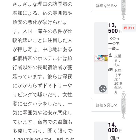
タ
トハウ
可 ※宿
いての
の気持
ー
さまざまな理由の訪問者の
させて
で、予
トリー
ンシャ
ン
スの
詳細を見る
泊券は
詳細説
ちを込
を
いただ
めご了
１泊2日
ルレッ
選
ウェブ
本人で
明は、
増加による、宿の雰囲気や
めた直
択
きま
承いた
1名様
ド
す
サイト
なくて
本文を
筆お手
る
す。 ※
だきま
分 宿
750ml×
に、ご
治安の悪化が挙げられま
もご利
ご覧く
紙 ④こ
お名前
すよう
13,
泊無料
2本 ●
支援者
用可能
ださ
れから
の掲載
お願い
残り11
券 ②
500
エッセ
す。入国・滞在の条件が比
として
です。
円
い。 ※
作成す
が不要
いたし
ウェル
ンシャ
お名前
（オー
順次発
るゲス
な方
ます。
《ジョ
較的緩いことに注目した人
カムワ
ルルー
を掲載
プン日
送準備
トハウ
は、備
宿泊日
ージア
イン1杯
ト
させて
から1年
をいた
スの
考欄に
が押し寄せ、中心地にある
に関し
土産：
付 ③朝
750ml×
いただ
間有
します
ウェブ
てその
まして
ジョー
食1回付
1本
きま
効） ※
支援
が、
低価格帯のホステルには旅
サイト
旨お知
は調整
ジア料
④コー
②「nic
す。 ※
者：
通常の
nicoと
に、ご
らせく
させて
理日本
ヒー・
otalishv
4人
お名前
ご宿泊
行者以外の長期宿泊者が蔓
Tallyか
支援者
ださ
いただ
語レシ
紅茶飲
ili」オリ
の掲載
お届
に、
らの感
として
い。
きます
ピ本＋
み放題
ジナル
け予
延っています。彼らは深夜
が不要
ウェル
謝のお
お名前
ニック
ので、
詰め合
⑤nico
定：
ステッ
な方
カムワ
手紙は
を掲載
ネーム
事前に
わせ
2019
かTally
にかかわらずドミトリーや
カー 1
は、備
インや
ジュー
させて
可 ※上
年03
お問い
コー
がご案
枚 ③お
考欄に
朝食、
スとは
こ
いただ
月
記のオ
リビングで騒いだり、女性
合わせ
ス》 ①
内！半
の
礼のお
てその
洗濯機
別送に
リ
きま
リジナ
くださ
ジョー
日トビ
タ
手紙
旨お知
無料
なり、
ー
す。 ※
客にセクハラをしたり、一
ルグッ
い。予
ジア料
リシ市
ン
nicoと
詳細を見る
らせく
サービ
お届け
を
お名前
ズのデ
約必須
理レシ
内観光
選
Tallyか
ださ
スはつ
気に雰囲気や治安が悪化し
は3月頃
択
の掲載
ザイン
となり
ピ本
付 お客
す
ら感謝
い。
いてお
を予定
る
が不要
は、若
ます。
（日本
さまの
の気持
ニック
ています。宿内での盗難も
りませ
してお
な方
干変更
14,
※この物
語版）
ご興味
ちを込
ネーム
ん。 ※
りま
は、備
する場
件で初
② スパ
000
あるこ
多発しており、聞く限りで
めた直
可 ＊あ
円
お届け
す。 ※※
考欄に
合があ
めて迎
イス3種
とやご
筆お手
たたか
予定月
本州・
てその
りま
《選べ
える冬
類（ひ
も2017年だけで4、5件の盗
要望を
紙 ④こ