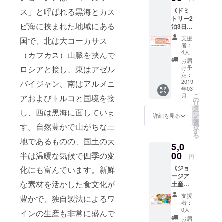
さい。
種類
、幅：
ウェブ
から1年
＊あた
ス」と呼ばれる黒海とカス
《ドミ
「ス
約
サイト
間有
たかい
トリー2
ヴァネ
7.5cm
に、ご
効） ※
応援ど
ピ海に挟まれた地域にある
泊3日 1
ティソ
、厚
支援者
通常の
うもあ
名様ご
ルト
さ：約
として
ご宿泊
支援
国で、北は大コーカサス
りがと
宿泊
（100g
1.1cm
お名前
者：
に、
うござ
コー
）」＋
］ C. ミ
4人
を掲載
（カフカス）山脈を挟んで
ウェル
います
ス》
「（何
ニハン
させて
お届
カムワ
＊
①「nic
が届く
ロシアと接し、東はアゼル
カチタ
け予
いただ
インと
otalishv
かお楽
定：
オル
きま
朝食
ili」宿泊
2019
バイジャン、南はアルメニ
し
［幅：
す。 ※
サービ
年03
チケッ
み！）
約
お名前
スはつ
こ
月
アおよびトルコと国境を接
ト ドミ
」を
の
20cm、
の掲載
いてお
リ
トリー2
セット
タ
全長：
が不要
りませ
し、西は黒海に面していま
ー
泊3日 1
でお届
ン
約
詳細を見る
な方
ん。 ※
を
名様
けいた
選
20cm］
は、備
す。自然豊かで山がちな土
お届け
択
分 宿
しま
す
※リター
考欄に
予定月
る
泊無料
す。少
ンを選
地であるものの、国土の大
てその
はあく
5,0
券 ②
し加え
択した
旨お知
までも
ウェル
00
半は温暖な気候で四季の変
るだけ
後に表
らせく
円
目安と
カムワ
で風味
示され
ださ
なり、
《ジョ
化にも富んでいます。新鮮
イン1杯
が増
るペー
い。
保証す
ージア
付 ③朝
し、
ジのプ
ニック
るもの
な素材を活かした食文化が
土産：
食2回付
ジョー
ルダウ
ネーム
ではあ
チョコ
④コー
ジア料
ンに
可 ※上
支援
りませ
豊かで、独自製法によるワ
レート
ヒー・
理だけ
て、ご
者：
記写真
ん。小
＋ポス
紅茶飲
でなく
0人
希望さ
インの生産も非常に盛んで
はイ
さなゲ
トカー
み放題
いろい
れる1点
お届
メージ
ストハ