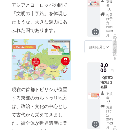
手紙（2
お名前
効） ※
支援
な方
ネーム
する予
ジア語
アジアとヨーロッパの間で
］ ●ハ
名様
の掲載
者：
通常の
は、備
可 ※上
定です
で！
チャプ
分）
1人
が不要
ご宿泊
考欄に
記のオ
「文明の十字路」を体現し
が、寒
nicotali
リ柄
を、手
な方
お届
に、
てその
リジナ
さに不
shviliオ
［男女
渡しい
け予
は、備
ウェル
旨お知
たような、大きな魅力にあ
ルグッ
安があ
リジナ
兼用
定：
たしま
考欄に
カムワ
らせく
ズのデ
る方は
ルパス
2019
23.0cm
す。 ⑥
てその
ふれた国であります。
インや
ださ
ザイン
年03
事前に
ポート
-
これか
旨お知
朝食、
い。
こ
は、若
月
ご相談
ケース
27.5cm
の
ら作成
らせく
洗濯機
ニック
リ
干変更
くださ
コー
］ ※カ
タ
するゲ
ださ
無料
ネーム
ー
する場
い。 ＊
ス》
ラーは
ン
ストハ
詳細を見る
い。
サービ
可 ※上
を
合があ
あたた
①「nic
到着ま
選
ウスの
ニック
スはつ
記の写
択
りま
かい応
otalishv
でのお
す
ウェブ
ネーム
いてお
真はイ
る
す。予
援どう
ili」オリ
楽しみ
サイト
可 ※上
りませ
メージ
めご了
8,0
もあり
ジナル
となり
に、ご
記写真
ん。 ※
とな
承いた
がとう
パス
00
ます。
支援者
はイ
円
お届け
り、品
だきま
ござい
ポート
②「nic
として
メージ
予定月
物の仕
すよう
《個室2
ます＊
ケース
otalishv
お名前
とな
はあく
様は変
お願い
泊3日 2
［縦：
ili」オリ
を掲載
り、ポ
までも
更する
いたし
名様ご
約
ジナル
現在の首都トビリシが位置
させて
スト
目安と
場合が
ます。
宿泊
15cm、
ステッ
いただ
カード
支援
なり、
ござい
＊あた
コー
横：約
する東部のカルトゥリ地方
カー 1
きま
者：
やチョ
保証す
ますの
たかい
ス》
21cm］
枚 ③
7人
す。 ※
コレー
るもの
で、予
応援ど
は、政治・文化の中心とし
①「nic
あなた
お礼の
お名前
お届
トのデ
ではあ
めご了
うもあ
otalishv
のフル
お手紙
け予
の掲載
ザイン
りませ
承くだ
て古代から栄えてきまし
りがと
ili」宿泊
ネーム
定：
nicoと
が不要
は到着
ん。小
さい。
うござ
チケッ
2019
を
Tallyか
な方
までの
た。街全体が世界遺産に登
さなゲ
到着ま
います
年03
ト 個室
ジョー
ら感謝
は、備
お楽し
ストハ
こ
でのお
月
＊
（ツイ
ジア語
の
の気持