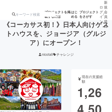
新
ロ
規
グ
会
プロジェクトを掲
はじ
プロジェクト
/
載するには
める
をさがす
イ
員
ン
登
《コーカサス初！》日本人向けゲス
録
トハウスを、ジョージア（グルジ
ア）にオープン！
人気のプロ
注目のリ
注目の新着プロ
募集終了が近いプ
もうすぐ公開
ジェクト
ターン
ジェクト
ロジェクト
されます
nicotali
チャレンジ
アート・写真
音楽
現在の支援総
テクノロジー・ガジェット
ゲーム・サ
額
1,26
映像・映画
書籍・雑誌
4,50
ビジネス・起業
チャレンジ