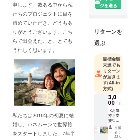
申します。数ある中から私
ジを送る
ザイナー、
たちのプロジェクトに目を
エンジニア
として働
留めていただき、どうもあ
き、2010年
リターンを
りがとうございます。こち
からハネ
らで出会えたこと、とても
ムーンでお
選ぶ
互いの夢
うれしく思います。
だった世界
目標金額
旅をスター
未達でも
トいたしま
リターン
した。7年半
が届きま
で一緒に旅
す
(All-in
方式)
した国は56
カ国。気に
3,0
00
入った場所
円
に長期滞在
《お気
私たちは2010年の初夏に結
持ち支
し、現地に
援♡
溶け込み
婚し、ハネムーンで世界旅
ジョー
支援
「暮らすよ
ジアよ
者：
をスタートしました。7年半
り感謝
うに旅す
22人