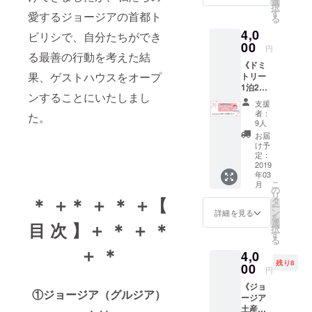
として
選
るトビリシ
択
めた直
お名前
す
愛するジョージアの首都ト
で、日本人
る
筆お手
を掲載
4,0
の皆さまが
紙を、
させて
ビリシで、自分たちができ
日本よ
00
いただ
「安心・快
円
る最善の行動を考えた結
りお送
きま
適」に過ご
《ドミ
りいた
す。 ※
果、ゲストハウスをオープ
トリー
しま
せる場所を
お名前
1泊2日
す。 ※
の掲載
作りたいと
ンすることにいたしまし
1名様ご
上記写
が不要
支援
思い、ゲス
宿泊
真はイ
な方
者：
た。
コー
メージ
は、備
9人
トハウスを
ス》
とな
考欄に
お届
立ち上げる
①「nic
り、ポ
てその
け予
otalishv
ことにいた
スト
定：
旨お知
ili」宿泊
2019
カード
らせく
しました。
年03
チケッ
のデザ
ださ
こ
月
現在、たく
ト ドミ
インは
の
い。
リ
トリー
＊ ＋＊ ＋ ＊ ＋【
到着ま
タ
さんの方々
ニック
ー
１泊2日
でのお
ン
ネーム
詳細を見る
のお力を借
を
1名様
楽しみ
選
可 ※上
目 次 】＋ ＊ ＋ ＊
択
りながら奮
分 宿
となり
す
記写真
る
泊無料
ます。
はイ
闘中です。
＋ ＊
4,0
券 ②
②これ
メージ
私たちの想
残り8
ウェル
00
から作
とな
円
カムワ
いに共感し
成する
り、ポ
《ジョ
イン1杯
ゲスト
スト
①ジョージア（グルジア）
てくださる
ージア
付 ③朝
ハウス
カード
方、一緒に
土産：
食1回付
のウェ