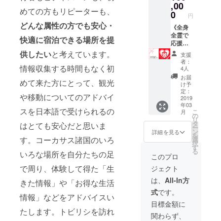
り、お
州・四
様分の
いとい
,00
い。ご
紙 nico
はあり
礼のお
ては私
を掲載
ついて
届けは3
国への
めての方もリピーターも、
差額を
う方の
選択の
とTally
0
ませ
手紙
たちも
させて
の詳細
円
月頃を
配送を
ご返金
ための
ない方
から感
ん。予
nicoと
未知で
いただ
説明
どんな属性の方でも安心・
予定し
ご希望
するこ
コース
《全身
は、こ
謝の気
めご了
Tallyか
す。防
きま
は、本
ており
される
とはい
です。
全霊で
ちらの
持ちを
承いた
ら感謝
寒対策
す。 ※
快適に宿泊できる場所を提
文をご
ます。
方は、
たしか
せめて
応援
お任せ
込めた
だきま
の気持
や暖房
お名前
覧くだ
※※本
専用の
ねます
ものお
100,000
となり
直筆お
供したい
と考えています。
すよう
ちを込
器具な
の掲載
さい。
支援
州・四
コース
ので予
礼に、
円コー
ます。
手紙（2
お願い
めた直
ど準備
が不要
者：
※順次発
国にお
をご選
めご了
お手紙
ス》 リ
情報収集する時間もなく初
④「nic
名様
いたし
筆お手
4人
する予
な方
送準備
届けの
択くだ
承くだ
とオリ
ターン
otalishv
分）
ます。
紙 ④こ
定です
は、備
お届
をいた
方限定
さい。
めて来た方にとって、観光
さい。
ジナル
を何も
ili」オリ
を、手
＊あた
れから
け予
が、寒
考欄に
します
となっ
＊あた
※通常の
ステッ
期待せ
ジナル
渡しい
定：
たかい
作成す
さに不
てその
が、
ていま
や移動についてのアドバイ
たかい
ご宿泊
カーを
ずに、
2019
ステッ
たしま
応援あ
るゲス
安があ
旨お知
nicoと
す。北
応援ど
年03
に、
お送り
全身全
カー 2
す。 ⑦
りがと
トハウ
る方は
らせく
スを日本語で受けられるの
Tallyか
海道・
こ
うもあ
月
ウェル
いたし
霊で
枚 ⑤お
これか
の
うござ
スの
事前に
ださ
らの感
九州・
リ
りがと
カムワ
ます。
「nicot
礼のお
ら作成
タ
います
ウェブ
はとても安心だと思いま
ご相談
い。
謝のお
沖縄へ
ー
うござ
インと
①「nic
alishvili
手紙
するゲ
ン
＊
サイト
詳細を見る
くださ
ニック
手紙は
の配送
を
います
朝食
otalishv
」の活
す。コーカサス諸国のいろ
nicoと
ストハ
選
に、ご
い。 ＊
ネーム
ワイン
をご希
択
＊
サービ
ili」オリ
動を応
Tallyか
ウスの
す
支援者
あたた
可 ※ワ
とは別
望され
る
いろな場所を自分たちの足
スはつ
ジナル
援した
ら感謝
ウェブ
として
このプロ
かい応
インに
送にな
る方
いてお
ステッ
いとい
の気持
サイト
お名前
援どう
ついて
り、お
は、専
で周り、体験して得た「生
ジェクト
りませ
カー 5
う方の
ちを込
に、ご
を掲載
もあり
の詳細
届けは3
用の
ん。 ※
枚 ②お
ための
めた直
支援者
させて
は、
All-In方
がとう
説明
月頃を
きた情報」や「お得な生活
コース
お届け
礼のお
コース
筆お手
として
いただ
ござい
は、本
予定し
をご選
式
です。
予定月
手紙
です。
紙 ⑥こ
お名前
きま
情報」などをアドバイスい
ます＊
文をご
ており
択くだ
はあく
nicoと
せめて
れから
を掲載
す。 ※
目標金額に
覧くだ
ます。
さい。
までも
Tallyか
ものお
作成す
させて
たします。トビリシを訪れ
お名前
さい。
※※本
＊あた
関わらず、
目安と
ら感謝
礼に、
るゲス
いただ
の掲載
※順次発
州・四