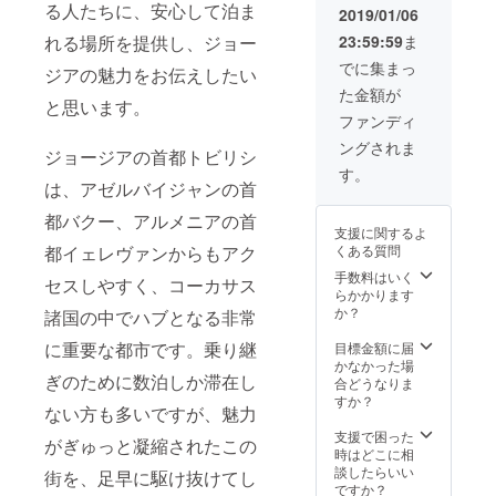
たかい
る人たちに、安心して泊ま
なり、
の気持
お手紙
トハウ
きま
が不要
2019/01/06
送準備
国にお
応援ど
保証す
ちを込
とオリ
スの
す。 ※
な方
をいた
届けの
うもあ
れる場所を提供し、ジョー
23:59:59
ま
るもの
めた直
ジナル
ウェブ
お名前
は、備
します
方限定
りがと
ではあ
筆お手
ステッ
サイト
の掲載
考欄に
でに集まっ
が、
となっ
ジアの魅力をお伝えしたい
うござ
りませ
紙 ③こ
カーを
に、ご
が不要
てその
nicoと
ていま
います
た金額が
ん。小
れから
お送り
支援者
な方
旨お知
Tallyか
と思います。
す。北
＊
さなゲ
作成す
いたし
として
は、備
らせく
ファンディ
らの感
海道・
ストハ
るゲス
ます。
お名前
考欄に
ださ
謝のお
九州・
ングされま
ウスで
トハウ
①「nic
を掲載
てその
ジョージアの首都トビリシ
い。
手紙は
沖縄へ
個室は1
スの
otalishv
させて
旨お知
ニック
す。
ワイン
の配送
室のみ
ウェブ
ili」オリ
は、アゼルバイジャンの首
いただ
らせく
ネーム
とは別
をご希
と限ら
サイト
ジナル
きま
ださ
可 ※ワ
送にな
望され
都バクー、アルメニアの首
れてい
に、ご
ステッ
す。 ※
い。
インに
り、お
る方
支援に関するよ
るた
支援者
カー 10
お名前
ニック
ついて
届けは3
は、専
都イェレヴァンからもアク
くある質問
め、満
として
枚 ②お
の掲載
ネーム
の詳細
月頃を
用の
室の際
お名前
礼のお
が不要
可 ※宿
手数料はいく
説明
予定し
セスしやすく、コーカサス
コース
はご希
を掲載
手紙
な方
泊券は
らかかります
は、本
ており
をご選
望の日
させて
nicoと
は、備
本人で
か？
文をご
諸国の中でハブとなる非常
ます。
択くだ
程でご
いただ
Tallyか
考欄に
なくて
覧くだ
※※北海
さい。
予約い
きま
ら感謝
に重要な都市です。乗り継
てその
もご利
目標金額に届
さい。
道・九
＊あた
ただけ
す。 ※
の気持
旨お知
用可能
かなかった場
※順次発
州・沖
たかい
ぎのために数泊しか滞在し
ない可
お名前
ちを込
らせく
です。
合どうなりま
送準備
縄にお
応援ど
能性が
の掲載
めた直
ださ
（オー
すか？
をいた
届けの
うもあ
ない方も多いですが、魅力
ありま
が不要
筆お手
い。
プン日
します
方限定
りがと
すの
な方
紙 ③こ
ニック
から1年
支援で困った
が、
となっ
うござ
がぎゅっと凝縮されたこの
で、予
は、備
れから
ネーム
間有
時はどこに相
nicoと
ていま
います
めご了
考欄に
作成す
可 ※上
効） ※
談したらいい
Tallyか
街を、足早に駆け抜けてし
す。本
＊
承いた
てその
るゲス
記のオ
個室1名
ですか？
らの感
州・四