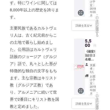
ドコー
⑤洗濯
ろな料
け予
す。特にワインに関しては
をお選
とな
ウスで
ス》 ①
機1回無
定：
理に合
びくだ
り、ポ
ベッド
チョコ
2019
8,000年以上の歴史を誇りま
料 ⑥お
います
さい。
スト
数が限
年03
レート
礼のお
ので、
ご選択
カード
られて
こ
月
す。
1枚
手紙
の
この機
のない
のデザ
いるた
リ
ジョー
nicoと
タ
会に是
方は、
インは
め、満
ー
ジアの
Tallyか
ン
非お試
詳細を見る
こちら
到着ま
室の際
を
主要民族であるカルトヴェ
かわい
ら感謝
選
しくだ
のお任
でのお
はご希
択
いパッ
の気持
す
さい。
せとな
楽しみ
リ人は、古く紀元前からこ
望の日
る
ケージ
ちを込
スパイ
りま
となり
程でご
5,5
デザイ
めた直
スの簡
の土地で暮らし始めまし
す。
ます。
予約い
ンの
00
筆お手
単な説
②「nic
円
※順次発
ただけ
チョコ
紙を、
た。公用語はカルトヴェリ
明を書
otalishv
送準備
ない可
《個室1
レート
手渡し
いた
ili」オリ
をいた
能性が
泊2日 2
語族のジョージア（グルジ
② ポス
いたし
「ひと
ジナル
します
ありま
名様ご
トカー
ます。
ことメ
ステッ
が、
すの
ア）語で、丸々とした形が
宿泊
ド 3枚
⑦これ
モ」を
カー 1
支援
ジョー
で、予
コー
ジョー
から作
お付け
者：
枚 ③
ジアの
特徴的な独自の文字をもち
めご了
ス》
ジアの
成する
3人
いたし
お礼の
郵便事
承いた
①「nic
お洒落
ゲスト
ます。
お届
お手紙
ます。主な宗教はキリスト
情が不
だきま
otalishv
なポス
ハウス
け予
②「nic
nicoと
安定な
すよう
ili」宿泊
トカー
定：
のウェ
教（グルジア正教）であ
otalishv
Tallyか
ため、
お願い
チケッ
2019
ド
ブサイ
ili」オリ
ら感謝
お届け
いたし
年03
ト 個室
③「nic
り、アルメニアに続いて世
トに、
ジナル
の気持
予定月
こ
ます。
月
（ツイ
otalishv
の
ご支援
ステッ
ちを込
はあく
リ
宿泊日
界で2番目にキリスト教を国
ンベッ
ili」オリ
タ
者とし
カー 1
めた直
までも
ー
に関し
ドルー
ジナル
ン
てお名
詳細を見る
枚 ③
筆お手
目安と
を
まして
教と定めました。
ム）1泊
ステッ
選
前を掲
お礼の
紙 ④こ
なり保
択
は調整