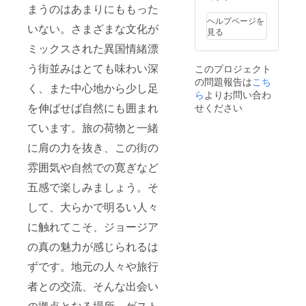
だきま
旨お知
トハウ
リジナ
様ご利
まうのはあまりにももった
謝のお
国への
すよう
らせく
スの
ル商品
用時、
手紙は
配送を
ヘルプページを
いない。さまざまな文化が
お願い
ださ
ウェブ
のデザ
朝食1名
ワイン
ご希望
見る
いたし
い。
サイト
インは
様分の
とは別
される
ミックスされた異国情緒漂
ます。
ニック
に、ご
若干変
差額を
送にな
方は、
宿泊日
ネーム
支援者
更する
ご返金
り、お
専用の
う街並みはとても味わい深
このプロジェクト
に関し
可 ＊あ
として
場合が
するこ
届けは3
コース
の問題報告は
こち
まして
たたか
お名前
ありま
とはい
月頃を
をご選
く、また中心地から少し足
は調整
い応援
を掲載
ら
よりお問い合わ
す。予
たしか
予定し
択くだ
させて
どうも
させて
めご了
ねます
を伸ばせば自然にも囲まれ
ており
せください
さい。
いただ
ありが
いただ
承くだ
ので予
ます。
＊あた
きます
とうご
きま
ています。旅の荷物と一緒
さい。
めご了
※※北海
たかい
ので、
ざいま
す。 ※
＊あた
承くだ
道・九
応援ど
に肩の力を抜き、この街の
事前に
す＊
お名前
たかい
さい。
州・沖
うもあ
お問い
の掲載
応援あ
※通常の
縄にお
りがと
雰囲気や自然での寛ぎなど
合わせ
が不要
りがと
ご宿泊
届けの
うござ
くださ
な方
うござ
に、
方限定
います
五感で楽しみましょう。そ
い。予
は、備
います
ウェル
となっ
＊
約必須
考欄に
＊
カムワ
ていま
して、大らかで明るい人々
となり
てその
インや
す。本
ます。
旨お知
に触れてこそ、ジョージア
朝食、
州・四
※この物
らせく
洗濯機
国への
の真の魅力が感じられるは
件で初
ださ
無料
配送を
めて迎
い。
サービ
ご希望
ずです。地元の人々や旅行
える冬
ニック
スはつ
される
のた
ネーム
いてお
方は、
者との交流、そんな出会い
め、寒
可 ＊あ
りませ
専用の
さに関
たたか
ん。 ※
コース
の拠点となる場所、ゲスト