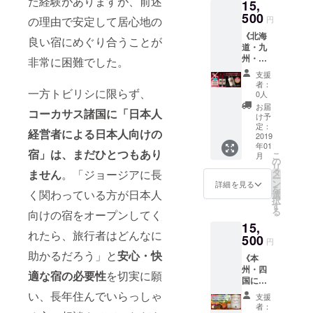
た経験がありますが、前述
め、寒
15,
日本開
がご案
② B.
いたし
希望日
してお
さに関
催記念
500
内！半
「nicot
ます。
の理由で安定して居心地の
円
に添え
りま
しまし
レロ
日トビ
alishvili
③チョ
ないこ
す。 ※※
ては私
《北海
（LELO
リシ市
良い宿にめぐり合うことが
」オリ
コレー
とがあ
北海
たちも
道・九
）ジャ
内観光
ジナル
ト 1枚
ります
道・九
未知で
州・沖
パンシ
非常に困難でした。
付 お客
バッグ
ジョー
ので、
州・沖
す。防
縄にお
リーズ
さまの
●厚手
ジアの
支援
日程に
縄にお
寒対策
届けの
の赤ワ
ご興味
キャン
者：
かわい
関して
届けの
一方トビリシに限らず、
や暖房
方コー
イン2本
あるこ
0人
バスポ
いパッ
は事前
方限定
器具な
ス：
セット
とやご
ケット
お届
ケージ
にご相
となっ
コーカサス諸国に「日本人
ど準備
ジョー
●レロ
要望を
け予
マルチ
デザイ
談くだ
ていま
する予
ジア産
「サペ
定：
お伺い
トート
ンの
経営者による日本人向けの
さい。
す。本
定です
赤ワイ
2019
ラ
し、
(S) ［幅
チョコ
⑥お礼
州・四
年01
が、寒
ン 2本
ビ」
nicoか
約
宿」は、まだひとつもあり
レート
のお手
こ
国への
月
さに不
セッ
赤・辛
の
Tallyの
25cm、
④ポス
紙 nico
リ
配送を
安があ
ト》 ①
口
タ
ません
。「ジョージアに長
どちら
高さ約
トカー
とTally
ー
ご希望
る方は
ラグ
ヴィン
ン
かが、
詳細を見る
22cm、
ド 3枚
から感
を
される
事前に
ビー
く関わっている方が日本人
テージ
選
その日
底マチ
ジョー
謝の気
択
方は、
ご相談
ワール
2017
す
最高の
約
ジアの
持ちを
る
専用の
向けの宿をオープンしてく
くださ
ドカッ
［容
時間を
12cm、
お洒落
込めた
コース
15,
い。 ＊
プ2019
量：
過ごせ
持ち手
なポス
直筆お
れたら、旅行者はどんなに
をご選
あたた
日本開
500
750ml
る、あ
約
円
トカー
手紙
択くだ
かい応
催記念
］ ●レ
なただ
3×32c
助かるだろう」と
安心・快
ド ⑤ ヒ
を、手
さい。
《本
援どう
レロ
ロ「キ
けのト
m］ ●
ンカリ
渡しい
＊あた
州・四
もあり
（LELO
ンズマ
ビリシ
適な宿の必要性
を切実に願
キャン
柄＆ハ
たしま
たかい
国にお
がとう
）ジャ
ラウ
スペ
バス
チャプ
す。 ⑦
応援ど
届けの
ござい
パンシ
い、長年住んでいらっしゃ
リ」
シャル
トート
支援
リ柄の
これか
うもあ
方コー
ます＊
リーズ
赤・中
へご案
者：
バッグ
靴下2足
ら作成
りがと