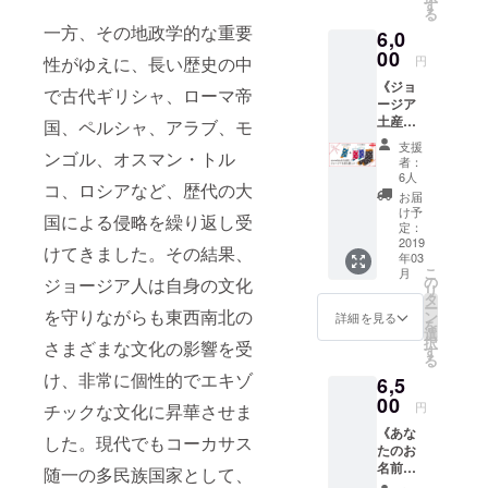
2日 2名
カー 1
す
載させ
お手紙
れから
証する
る
させて
様まで
枚 ④
ていた
nicoと
作成す
一方、その地政学的な重要
もので
いただ
6,0
ご利用
お礼の
だきま
Tallyか
るゲス
はあり
きます
可能
00
お手紙
す。 ※
ら感謝
性がゆえに、長い歴史の中
円
トハウ
ませ
ので、
宿泊無
nicoと
お名前
の気持
スの
ん。予
事前に
《ジョ
料券 ②
Tallyか
で古代ギリシャ、ローマ帝
の掲載
ちを込
ウェブ
めご了
お問い
ージア
ウェル
ら感謝
が不要
めた直
サイト
承いた
合わせ
土産：
カムワ
国、ペルシャ、アラブ、モ
の気持
な方
筆お手
に、ご
だきま
くださ
大人
イン1杯
ちを込
は、備
紙 ④こ
支援
支援者
すよう
い。予
ンゴル、オスマン・トル
気！ヒ
付（2名
めた直
考欄に
者：
れから
として
お願い
約必須
ンカリ
様分）
筆お手
6人
てその
作成す
お名前
いたし
コ、ロシアなど、歴代の大
となり
＆ハ
③朝食1
紙 ⑤こ
旨お知
お届
るゲス
を掲載
ます。
ます。
チャプ
回付（2
れから
け予
らせく
トハウ
国による侵略を繰り返し受
させて
＊あた
※この物
リ靴下
名様
定：
作成す
ださ
スの
いただ
たかい
件で初
コー
2019
分） ④
るゲス
い。
けてきました。その結果、
ウェブ
きま
応援ど
めて迎
年03
ス》 ①
コー
トハウ
ニック
サイト
す。 ※
こ
うもあ
月
える冬
ヒンカ
ヒー・
の
ジョージア人は自身の文化
スの
ネーム
に、ご
お名前
リ
りがと
のた
リ柄＆
紅茶飲
タ
ウェブ
可 ※宿
支援者
の掲載
ー
うござ
め、寒
ハチャ
を守りながらも東西南北の
み放題
ン
サイト
詳細を見る
泊券は
として
が不要
を
います
さに関
プリ柄
⑤お礼
選
に、ご
本人で
お名前
な方
択
＊
さまざまな文化の影響を受
しまし
の靴下2
のお手
す
支援者
なくて
を掲載
は、備
る
ては私
足セッ
紙 nico
として
もご利
させて
考欄に
け、非常に個性的でエキゾ
たちも
6,5
ト ●ヒ
とTally
お名前
用可能
いただ
てその
未知で
ンカリ
00
から感
を掲載
です。
円
チックな文化に昇華させま
きま
旨お知
す。防
柄［男
謝の気
させて
（オー
す。 ※
らせく
寒対策
《あな
女兼用
持ちを
いただ
した。現代でもコーカサス
プン日
お名前
ださ
や暖房
たのお
23.0cm
込めた
きま
から1年
の掲載
い。
器具な
名前を
-
随一の多民族国家として、
直筆お
す。 ※
間有
が不要
ニック
ど準備
ジョー
27.5cm