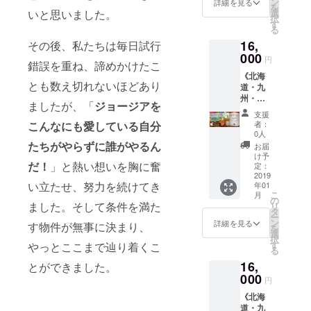
容量：
ン
］
詳細を見る
トハウ
Tally分
チ：約
を
ら感謝
泊券は
①ユネ
750ml
いと思いました。
選
②「nic
スの
の費用
16cm、
択
の気持
本人で
スコ無
］ 原点
す
otalishv
ウェブ
合わ
持ち
る
ちを込
なくて
形文化
にして
ili」オリ
サイト
せ、別
手：約
めた直
もご利
16,
その後、私たちは毎日試行
遺産登
頂点の
ジナル
に、ご
途ご負
4×59c
筆お手
用可能
録製法
000
ワイン
ステッ
支援者
円
担をお
m 容量
紙 ⑧こ
錯誤を重ね、諦めかけたこ
です。
クヴェ
を、是
カー 1
として
願いい
10L］
れから
（オー
《北海
ヴリワ
非お試
枚 ③お
お名前
たしま
とも数え切れないほどあり
③ C.
作成す
プン日
道・九
イン ●
しくだ
礼のお
を掲載
す。 ※
「nicot
るゲス
から1年
州・沖
ビネヒ
さい。
手紙
させて
ましたが、「
ジョージアを
不在時
alishvili
トハウ
間有
縄にお
「ク
大切な
nicoと
いただ
支援
などご
」オリ
スの
効） ※
届けの
ヴェヴ
方への
こんなにも愛している自分
Tallyか
者：
きま
希望日
ジナルT
ウェブ
通常の
方コー
リ・サ
ギフト
0人
ら感謝
す。 ※
に添え
シャツ
サイト
ご宿泊
ス：ユ
ペラ
たちがやらずに誰がやるん
として
の気持
お届
お名前
ないこ
●「nico
に、ご
に、
ネスコ
ビ」
も最適
け予
ちを込
の掲載
とがあ
talishvil
支援者
だ！
」と熱い想いを胸に奮
ウェル
無形文
赤ドラ
定：
です。
めた直
が不要
ります
i」オリ
として
カムワ
化遺産
2019
イ・重
②「nic
筆お手
な方
ので、
ジナルT
い立たせ、努力を続けてき
お名前
年01
インと
登録製
口
otalishv
紙 ④こ
は、備
日程に
こ
シャツ
月
を掲載
朝食
法 ク
ヴィン
の
ili」オリ
れから
考欄に
ました。そして条件を満た
関して
リ
［カ
させて
サービ
ヴェヴ
テージ
タ
ジナル
作成す
てその
は事前
ー
ラー：
いただ
スはつ
リ 白ワ
2014［
ン
ステッ
詳細を見る
るゲス
す物件が無事に決まり、
旨お知
にご相
を
アイボ
きま
いてお
イン》
容量：
選
カー 1
トハウ
らせく
談くだ
択
リー、
す。 ※
りませ
①ユネ
750ml
す
やっとここまで辿り着くこ
枚 ③お
スの
ださ
さい。
る
ピン
お名前
ん。 ※
スコ無
］ 原点
礼のお
ウェブ
い。
⑥お礼
ク、
の掲載
16,
お届け
形文化
とができました。
にして
手紙
サイト
ニック
のお手
赤］ ●
が不要
予定月
遺産登
000
頂点の
nicoと
に、ご
円
ネーム
紙 nico
マツム
な方
はあく
録製法
ワイン
Tallyか
支援者
可 ※ワ
とTally
ラ ツヨ
は、備
《北海
までも
クヴェ
を、是
ら感謝
として
インに
から感
シ特製
考欄に
道・九
目安と
ヴリワ
非お試