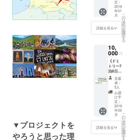
りませ
する予
Natural
25cm、
定：
アイス
お名前
干変更
郵便事
ん。小
定です
ナチュ
2019
高さ約
グリー
の掲載
する場
情が不
さなゲ
年01
が、寒
ラル
22cm、
ン］
が不要
合があ
安定な
こ
ストハ
月
さに不
オーガ
底マチ
の
［サイ
な方
りま
ため、
リ
ウスで
安があ
ニック
約
タ
ズA,Bと
は、備
す。 ※
お届け
ー
個室は1
る方は
スト
12cm、
ン
もに：
詳細を見る
考欄に
印刷会
予定月
を
室のみ
事前に
レート
持ち手
選
［S］
てその
社が1点
はあく
択
と限ら
ご相談
ジュー
約
す
丈：約
旨お知
1点手作
までも
る
れてい
くださ
ス 3本
3×32c
66cm、
らせく
りでお
目安と
るた
10,
い。 ＊
セッ
m］ B.
幅：約
ださ
こなう
なり保
め、満
あたた
ト》
000
キャン
49cm［
い。
円
ため個
証する
室の際
かい応
①Geor
バス
M］
ニック
体差が
もので
はご希
《ドミ
援どう
gia's
トート
丈：約
ネーム
ありま
はあり
望の日
トリー7
もあり
Natural
バッグ
70cm、
可 ※宿
す。ま
ませ
程でご
泊8日 1
がとう
ナチュ
(M)
幅：約
泊券は
た、パ
ん。予
予約い
名様ご
ござい
ラル
［幅：
52cm［
本人で
支援
スケー
めご了
ただけ
宿泊
ます＊
オーガ
約
L］丈：
者：
なくて
スの形
承いた
ない可
コー
ニック
36cm、
5人
約
もご利
状に関
だきま
能性が
ス》
スト
高さ：
74cm、
お届
用可能
しまし
すよう
ありま
①「nic
レート
約
け予
幅：約
です。
て、素
お願い
すの
otalishv
ジュー
定：
37cm、
55cm［
（オー
材自体
いたし
で、予
ili」宿泊
2019
ス 3本
底マ
XL］
プン日
を変更
ます。
めご了
年03
チケッ
セット
チ：約
丈：約
から1年
させて
こ
＊あた
月
承いた
ト ドミ
●エッセ
の
11cm、
78cm、
間有
いただ
リ
たかい
だきま
トリー7
ンシャ
タ
▼プロジェクトを
持ち
幅：約
効） ※
く場合
ー
応援ど
すよう
泊8日 1
ルレッ
ン
手：
詳細を見る
58cm］
個室1名
がござ
を
うもあ
お願い
名様
ド
選
2.5×47c
※リター
やろうと思った理
様ご利
います
択
りがと
いたし
分 宿
750ml×
す
m 容量
ンを選
用時、
ので、
る
うござ