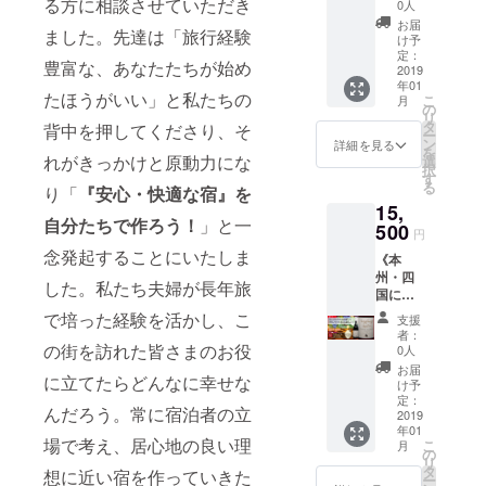
ス：ユ
る方に相談させていただき
の赤ワ
甘口
0人
内しま
(M)
セット
するゲ
うござ
ネスコ
イン2本
ヴィン
す！ ※
お届
［幅：
●ヒンカ
ストハ
ました。先達は「旅行経験
います
無形文
セット
テージ
け予
公共交
約
リ柄
ウスの
＊
化遺産
●レロ
定：
2017
通と徒
36cm、
［男女
豊富な、あなたたちが始め
ウェブ
登録製
2019
「サペ
［容
歩での
高さ：
兼用
サイト
年01
法 ク
ラ
量：
ご案
たほうがいい」と私たちの
約
23.0cm
こ
に、ご
月
ヴェヴ
ビ」
の
750ml
内。 ※
37cm、
-
リ
支援者
リ 白ワ
赤・辛
タ
］
背中を押してくださり、そ
ご案内
底マ
27.5cm
ー
として
イン》
口
ン
②「nic
詳細を見る
時間は
チ：約
］ ●ハ
を
お名前
①ユネ
れがきっかけと原動力にな
ヴィン
選
otalishv
相談の
11cm、
チャプ
択
を掲載
スコ無
テージ
す
ili」オリ
上、4時
持ち
リ柄
る
させて
り「
『安心・快適な宿』を
形文化
2017
ジナル
間から6
手：
［男女
いただ
15,
遺産登
［容
ステッ
時間程
2.5×47c
兼用
自分たちで作ろう！
」と一
きま
録製法
500
量：
カー 1
度とな
円
m 容量
23.0cm
す。 ※
クヴェ
750ml
枚 ③お
りま
10L］ ●
念発起することにいたしま
-
お名前
《本
ヴリワ
］ ●レ
礼のお
す。 ※
キャン
27.5cm
の掲載
州・四
イン ●
ロ「キ
手紙
した。私たち夫婦が長年旅
食費や
バスバ
］
が不要
国にお
ビネヒ
ンズマ
nicoと
交通
イカ
⑥「nic
な方
届けの
「ク
ラウ
で培った経験を活かし、こ
Tallyか
費、博
支援
ラー
otalishv
は、備
方コー
ヴェヴ
リ」
ら感謝
者：
物館や
トート
ili」オリ
考欄に
ス：ユ
の街を訪れた皆さまのお役
リ・カ
赤・中
0人
の気持
美術館
(M)
ジナル
てその
ネスコ
ツィテ
甘口
ちを込
お届
などの
［幅：
ステッ
旨お知
に立てたらどんなに幸せな
無形文
リ」
ヴィン
け予
めた直
入場料
約
カー 2
らせく
化遺産
白・ド
定：
テージ
筆お手
がかか
43cm、
んだろう。常に宿泊者の立
枚 ⑦お
ださ
登録製
2019
ライ
2017
紙 ④こ
る場合
高さ：
礼のお
い。
年01
法 ク
ヴィン
［容
れから
は、
場で考え、居心地の良い理
約
こ
手紙
月
ニック
ヴェヴ
テージ
の
量：
作成す
nicoま
38cm、
リ
nicoと
ネーム
リ 赤ワ
2014［
タ
750ml
想に近い宿を作っていきた
るゲス
たは
底マ
ー
Tallyか
可 ※宿
イン》