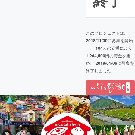
終了
このプロジェクトは、
2018/11/30
に募集を開始
し、
104
人の支援により
1,264,500
円の資金を集
め、
2019/01/06
に募集を
終了しました
もう一度プロジェ
1
クトをやってほし
6
い