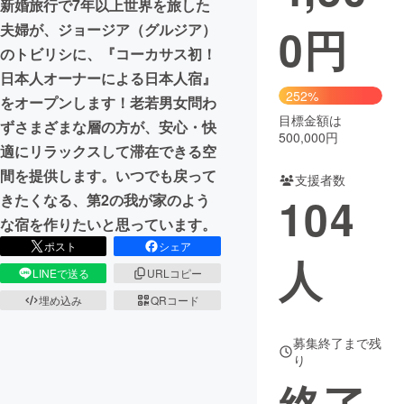
新婚旅行で7年以上世界を旅した
0
円
夫婦が、ジョージア（グルジア）
まちづくり・地域活性化
のトビリシに、『コーカサス初！
日本人オーナーによる日本人宿』
CAMPFIRE for Social Good
CAMPFIRE Creation
252%
をオープンします！老若男女問わ
CAMPFIREふるさと納税
machi-ya
コミュニティ
目標金額は
ずさまざまな層の方が、安心・快
500,000円
適にリラックスして滞在できる空
間を提供します。いつでも戻って
支援者数
104
きたくなる、第2の我が家のよう
な宿を作りたいと思っています。
ポスト
シェア
人
LINEで送る
URLコピー
埋め込み
QRコード
募集終了まで残
り