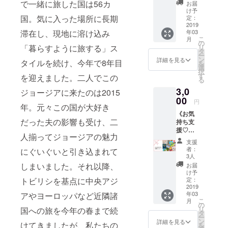
のお手
で一緒に旅した国は56カ
お届
る」スタイ
紙コー
け予
ルを好み、
ス》 ①
国。気に入った場所に長期
定：
お礼の
2019
2015年から
滞在し、現地に溶け込み
年03
お手紙
こ
は夫Tallyが
月
nicoと
の
「暮らすように旅する」ス
リ
Tallyか
元々大好き
タ
ー
ら感謝
ン
詳細を見る
タイルを続け、今年で8年目
だった
を
の気持
選
択
ジョージア
ちを込
す
を迎えました。二人でこの
る
めた直
（グルジ
3,0
筆お手
ジョージアに来たのは2015
ア）の首都
紙を、
00
円
年。元々この国が大好き
トビリシを
ジョー
《お気
ジアよ
基点にし
だった夫の影響も受け、二
持ち支
りお送
て、中央ア
援♡日
りいた
人揃ってジョージアの魅力
本より
しま
ジアやヨー
支援
感謝の
す。 ②
者：
にぐいぐいと引き込まれて
ロッパなど
お手紙
これか
3人
近隣諸国へ
コー
ら作成
しまいました。それ以降、
お届
ス》 ①
するゲ
け予
の旅を今年
お礼の
トビリシを基点に中央アジ
ストハ
定：
の春まで続
お手紙
2019
ウスの
年03
アやヨーロッパなど近隣諸
nicoと
けました。
ウェブ
こ
月
Tallyか
サイト
の
その後、私
リ
国への旅を今年の春まで続
ら感謝
に、ご
タ
ー
たちの愛す
の気持
支援者
ン
詳細を見る
けてきましたが、私たちの
を
ちを込