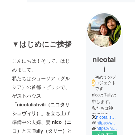
▼はじめにご挨拶
nicotal
こんにちは！そして、はじ
i
めまして。
初めてのプ
私たちはジョージア（グル
ロジェクト
ジア）の首都トビリシで、
です
nicoとTallyと
ゲストハウス
申します。
「nicotalishvili（ニコタリ
私たちは神
シュヴィリ）」
を立ち上げ
奈川県出身
nicotalishvili
で、それぞ
準備中の夫婦、妻
nico（ニ
https://www.facebook.com/nicotalishvili/
れグラ
https://nicotali.com
コ）
と夫
Tally（タリー）
と
メッセー
フィックデ