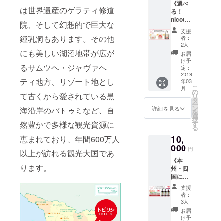
とはい
すよう
させて
すよう
《選べ
A.
Tallyか
支援者
らせく
たしか
は世界遺産のゲラティ修道
お願い
いただ
お願い
る！
「nicot
ら感謝
として
ださ
ねます
いたし
きます
いたし
nicotali
alishvili
の気持
お名前
院、そして幻想的で巨大な
い。
ので予
ます。
ので、
ます。
shviliオ
」オリ
ちを込
を掲載
ニック
支援
めご了
＊あた
事前に
＊あた
リジナ
ジナルT
めた直
鍾乳洞もあります。その他
させて
者：
ネーム
承くだ
たかい
お問い
たかい
ルバッ
シャツ
筆お手
2人
いただ
可 ※上
さい。
応援ど
合わせ
応援ど
グコー
にも美しい湖沼地帯が広が
［カ
紙（2名
きま
お届
記の写
※通常の
うもあ
くださ
うもあ
ス》
ラー：
様分）
け予
す。 ※
真はイ
ご宿泊
りがと
い。予
るサムツヘ・ジャヴァヘ
りがと
①「nic
アイボ
定：
を、手
お名前
メージ
に、
うござ
約必須
うござ
otalishv
2019
リー、
渡しい
の掲載
とな
ウェル
ティ地方、リゾート地とし
います
となり
年03
います
ili」オリ
ピン
たしま
が不要
り、品
カムワ
こ
＊
月
ます。
＊
ジナル
ク、
の
す。 ⑦
な方
物の仕
て古くから愛されている黒
インと
リ
※この物
バッグ
赤］ B.
タ
これか
は、備
様は変
朝食
ー
件で初
下記の
マツム
ン
ら作成
詳細を見る
海沿岸のバトゥミなど、自
考欄に
更する
サービ
を
めて迎
A, B, C
ラ ツヨ
選
するゲ
てその
場合が
スはつ
択
える冬
の中か
シ特製
然豊かで多様な観光資源に
す
ストハ
旨お知
ござい
いてお
る
のた
ら1点お
「nico&
ウスの
らせく
ますの
りませ
め、寒
10,
恵まれており、年間600万人
選びく
Tally」
ウェブ
ださ
で、予
ん。 ※
さに関
ださ
000
オリジ
サイト
い。
円
めご了
お届け
以上が訪れる観光大国であ
しまし
い。 A.
ナルが
に、ご
ニック
承くだ
予定月
ては私
《本
厚手
いこつT
支援者
ネーム
さい。
ります。
はあく
たちも
州・四
キャン
シャツ
として
可 ※上
※順次発
までも
未知で
国にお
バスポ
［カ
お名前
記のオ
送準備
目安と
す。防
届けの
ケット
ラー：
を掲載
リジナ
支援
をいた
なり、
寒対策
方コー
マルチ
アイボ
させて
者：
ルグッ
します
保証す
や暖房
ス：
トート
リー、
3人
いただ
ズのデ
が、
るもの
器具な
Georgia
(S) ［幅
イエ
きま
お届
ザイン
ジョー
ではあ
ど準備
's
約
ロー、
け予
す。 ※
は、若
ジアの