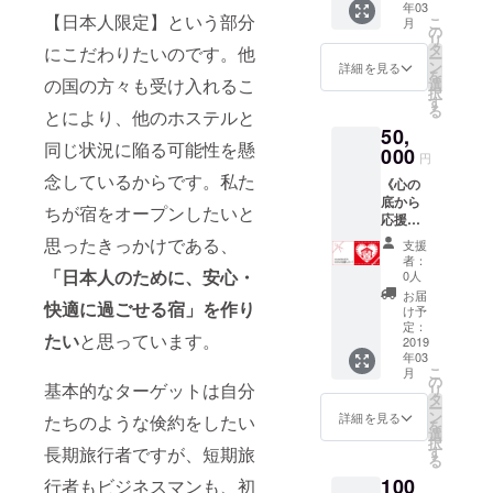
旨お知
※順次発
国にお
の掲載
年03
約
個室
ザイ
イ・重
すよう
②「nic
トハウ
【日本人限定】という部分
らせく
送準備
こ
届けの
月
が不要
74cm、
（ツイ
ン、靴
口
の
お願い
otalishv
スの
ださ
をいた
リ
方限定
な方
幅：約
ンベッ
下のカ
ヴィン
タ
いたし
ili」オリ
にこだわりたいのです。他
ウェブ
い。
します
ー
となっ
は、備
55cm［
ドルー
ラーは
テージ
ン
ます。
ジナル
詳細を見る
サイト
ニック
が、
を
ていま
考欄に
XL］
ム）7泊
の国の方々も受け入れるこ
到着ま
2014［
選
宿泊日
ステッ
に、ご
ネーム
nicoと
択
す。北
てその
丈：約
8日 2名
でのお
容量：
す
に関し
カー 1
支援者
可 ※ワ
Tallyか
る
海道・
旨お知
とにより、他のホステルと
78cm、
様まで
楽しみ
750ml
まして
枚 ③お
として
インに
らの感
九州・
らせく
50,
幅：約
ご利用
となり
］ 原点
は調整
礼のお
お名前
ついて
謝のお
同じ状況に陥る可能性を懸
沖縄へ
ださ
58cm］
可能
000
ます。
にして
させて
手紙
を掲載
円
の詳細
手紙は
の配送
い。
※リター
宿泊無
※順次発
頂点の
いただ
nicoと
させて
説明
念しているからです。私た
ワイン
をご希
ニック
《心の
ンを選
料券 ②
送準備
ワイン
きます
Tallyか
いただ
は、本
とは別
望され
ネーム
底から
択した
ウェル
をいた
を、是
ので、
ら感謝
ちが宿をオープンしたいと
きま
文をご
送にな
る方
可 ※宿
応援
後に表
カムワ
します
非お試
事前に
の気持
す。 ※
覧くだ
り、お
は、専
泊券は
50,000
示され
イン1杯
が、
しくだ
思ったきっかけである、
お問い
ちを込
お名前
支援
さい。
届けは3
用の
本人で
円コー
るペー
付（2名
ジョー
さい。
合わせ
めた直
者：
の掲載
※順次発
月頃を
コース
なくて
ス》 リ
「日本人のために、安心・
ジのプ
様分）
ジアの
大切な
0人
くださ
筆お手
が不要
送準備
予定し
をご選
もご利
ターン
ルダウ
③朝食7
郵便事
方への
い。予
紙 ④こ
お届
な方
をいた
ており
択くだ
快適に過ごせる宿」を作り
用可能
を何も
ンに
回付（2
情が不
ギフト
け予
約必須
れから
は、備
します
ます。
さい。
です。
期待せ
て、A,
名様
定：
安定な
として
となり
作成す
考欄に
が、
たい
と思っています。
※※北海
＊あた
（オー
ずに、
2019
B, Cの
分） ④
ため、
も最適
ます。
るゲス
てその
nicoと
道・九
たかい
年03
プン日
ただ、
中から
コー
お届け
です。
※この物
トハウ
旨お知
Tallyか
こ
州・沖
月
応援ど
から1年
心の底
ご希望
ヒー・
の
予定月
②「nic
件で初
スの
らせく
基本的なターゲットは自分
らの感
リ
縄にお
うもあ
間有
から
される
紅茶飲
タ
はあく
otalishv
めて迎
ウェブ
ださ
謝のお
ー
届けの
りがと
効） ※
「nicot
品をそ
み放題
ン
までも
ili」オリ
詳細を見る
たちのような倹約をしたい
える冬
サイト
い。
手紙は
を
方限定
うござ
個室1名
alishvili
れぞれ1
⑤洗濯
選
目安と
ジナル
のた
に、ご
ニック
ワイン
択
となっ
います
様ご利
」の活
点ずつ
機無料
長期旅行者ですが、短期旅
す
なり保
ステッ
め、寒
支援者
ネーム
とは別
る
ていま
＊
用時、
動を応
お選び
⑥お礼
証する
カー 1
さに関
として
可 ※ワ
送にな
す。本
100
行者もビジネスマンも、初
朝食1名
援した
くださ
のお手
もので
枚 ③お
しまし
お名前
インに