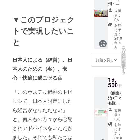
の気持
お名前
ついて
謝の気
「nico&
てその
州・沖
なり、
イン ●
しくだ
ちを込
を掲載
の詳細
持ちを
Tally」
旨お知
縄にお
保証す
ビネヒ
さい。
めた直
させて
支援
説明
込めた
オリジ
らせく
届けの
るもの
「ク
大切な
筆お手
者：
いただ
は、本
▼このプロジェク
直筆お
ナルが
ださ
方コー
ではあ
ヴェヴ
方への
0人
紙 ④こ
きま
文をご
手紙（2
いこつT
い。
ス：ユ
りませ
リ・カ
ギフト
れから
お届
す。 ※
覧くだ
名様
シャツ
トで実現したいこ
ニック
ネスコ
ん。小
ツィテ
として
け予
作成す
お名前
さい。
分）
［カ
ネーム
無形文
さなゲ
リ」
定：
も最適
るゲス
の掲載
※順次発
を、手
ラー：
可 ※上
化遺産
2019
ストハ
白・ド
と
です。
トハウ
が不要
送準備
渡しい
アイボ
年01
記の写
登録製
ウスで
ライ
②「nic
スの
な方
をいた
こ
たしま
月
リー、
真はイ
法 ク
ベッド
ヴィン
の
otalishv
ウェブ
は、備
します
リ
す。 ⑦
イエ
メージ
ヴェヴ
数が限
テージ
タ
ili」オリ
サイト
考欄に
が、
ー
これか
ロー、
とな
リ 赤ワ
日本人による（経営）、日
られて
2014［
ン
ジナル
詳細を見る
に、ご
てその
nicoと
を
ら作成
アイス
り、品
イン》
いるた
容量：
選
ステッ
支援者
旨お知
Tallyか
択
するゲ
本人のための（客）、安
グリー
物の仕
①ユネ
め、満
750ml
す
カー 1
として
らせく
らの感
る
ストハ
ン］
様は変
スコ無
室の際
］ 原点
枚 ③お
お名前
ださ
謝のお
心・快適に過ごせる宿
ウスの
［サイ
19,
更する
形文化
はご希
にして
礼のお
を掲載
い。
手紙は
ウェブ
ズ：
場合も
遺産登
500
望の日
頂点の
手紙
させて
円
ニック
ワイン
サイト
［S］
ござい
録製法
程でご
ワイン
nicoと
いただ
「このホステル過剰のトビ
ネーム
とは別
に、ご
丈：約
《個室7
ますの
クヴェ
予約い
を、是
Tallyか
きま
可 ※ワ
送にな
支援者
66cm、
泊8日 2
で、予
ヴリワ
ただけ
非お試
ら感謝
リシで、日本人限定にした
す。 ※
インに
り、お
として
幅：約
名様ご
めご了
イン ●
ない可
しくだ
の気持
お名前
ついて
届けは3
お名前
49cm［
宿泊
承くだ
ビネヒ
ら経営がなりたたない」
能性が
さい。
ちを込
の掲載
支援
の詳細
月頃を
を掲載
M］
コー
さい。
「ク
ありま
大切な
めた直
者：
が不要
説明
予定し
させて
丈：約
ス》
と、何人もの方々から心配
ポスト
ヴェヴ
すの
方への
3人
筆お手
な方
は、本
ており
いただ
70cm、
①nicot
カード
リ・サ
で、予
ギフト
紙 ④こ
お届
は、備
文をご
ます。
されアドバイスをいただき
きま
幅：約
alishvili
やチョ
ペラ
めご了
として
け予
れから
考欄に
覧くだ
※※本
す。 ※
52cm［
宿泊チ
コレー
ビ」
定：
承いた
も最適
作成す
てその
さい。
ました。それでも私たちは
州・四
お名前
L］丈：
ケット
2019
トのデ
赤ドラ
だきま
です。
るゲス