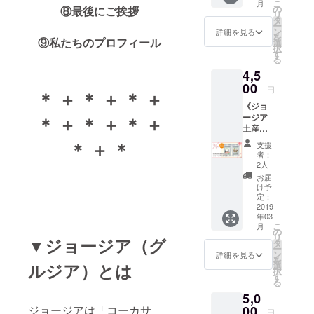
ん。郵
こ
月
ili」オリ
ジョー
の
⑧最後にご挨拶
お名前
とうご
便事故
リ
ジナル
ジアの
タ
を掲載
ざいま
により
ー
ミニ
お洒落
ン
させて
詳細を見る
す＊
万が一
を
グッ
⑨私たちのプロフィール
なポス
選
いただ
届かな
択
ズ 下
トカー
す
きま
い可能
る
記のA,
ド
す。 ※
性がご
4,5
B, Cの
③「nic
お名前
ざいま
中から1
00
otalishv
の掲載
円
すが、
＊ ＋ ＊ ＋ ＊ ＋
点お選
ili」オリ
が不要
予めご
《ジョ
びくだ
ジナル
な方
了承ご
ージア
＊ ＋ ＊ ＋ ＊ ＋
さい。
ステッ
は、備
容赦い
土産：
A. 円形
カー 1
考欄に
ただき
スパイ
キーホ
枚 ④
＊ ＋ ＊
てその
支援
ますよ
ス2種類
ルダー
お礼の
旨お知
者：
うお願
コー
［幅：
お手紙
2人
らせく
いいた
ス》 ①
約
nicoと
ださ
お届
しま
スパイ
5.5cm
Tallyか
け予
い。
す。確
ス2種類
、縦：
定：
ら感謝
ニック
実にお
（ひと
2019
約
の気持
ネーム
届けを
年03
ことメ
6cm］
ちを込
可 ※宿
希望さ
こ
月
モ付）
B. ハー
の
めた直
泊券は
れる方
リ
▼ジョージア（グ
ジョー
ドカ
タ
筆お手
本人で
は、日
ー
ジア料
バーポ
ン
紙 ⑤こ
詳細を見る
なくて
本から
を
理に欠
ケット
ルジア）とは
選
れから
もご利
の発送
択
かせな
ノート
す
作成す
用可能
コース
る
いスパ
［縦：
るゲス
です。
をお選
5,0
イスの
約
トハウ
（オー
びくだ
中から2
ジョージアは「コーカサ
00
10.5cm
スの
プン日
円