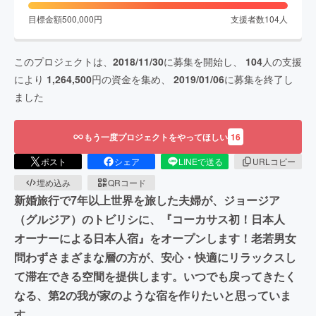
目標金額
500,000
円
支援者数
104
人
このプロジェクトは、
2018/11/30
に募集を開始し、
104
人の支援
により
1,264,500
円の資金を集め、
2019/01/06
に募集を終了し
ました
もう一度プロジェクトをやってほしい
16
ポスト
シェア
LINEで送る
URLコピー
埋め込み
QRコード
新婚旅行で7年以上世界を旅した夫婦が、ジョージア
（グルジア）のトビリシに、『コーカサス初！日本人
オーナーによる日本人宿』をオープンします！老若男女
問わずさまざまな層の方が、安心・快適にリラックスし
て滞在できる空間を提供します。いつでも戻ってきたく
なる、第2の我が家のような宿を作りたいと思っていま
す。