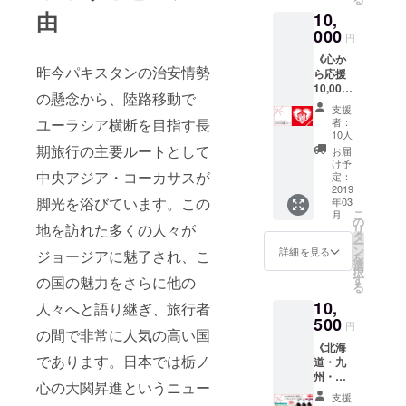
ます。
泊無料
2本 ●
10L］
択した
朝食1名
予めご
由
います
宿泊日
10,
券 ②
エッセ
C. キャ
後に表
様分の
了承い
＊
に関し
ウェル
000
ンシャ
ンバス
示され
円
差額を
ただき
まして
カムワ
ルルー
バイカ
るペー
ご返金
ますよ
は調整
《心か
イン1杯
ト
ラー
ジのプ
するこ
昨今パキスタンの治安情勢
うお願
させて
ら応援
付 ③朝
750ml×
トート
ルダウ
とはい
いいた
いただ
10,000
食7回付
1本
(M)
ンに
の懸念から、陸路移動で
たしか
しま
きます
円コー
④コー
②「nic
［幅：
て、ご
支援
ねます
す。 ＊
ので、
ス》 リ
ヒー・
otalishv
ユーラシア横断を目指す長
約
者：
希望さ
ので予
あたた
事前に
ターン
紅茶飲
ili」オリ
10人
43cm、
れるデ
めご了
かい応
お問い
を何も
み放題
期旅行の主要ルートとして
ジナル
高さ：
お届
ザイン
承くだ
援どう
合わせ
期待せ
⑤洗濯
ステッ
け予
約
（Aまた
さい。
もあり
中央アジア・コーカサスが
くださ
ずに、
機無料
定：
カー 1
38cm、
はB）お
※通常の
がとう
い。予
ただ心
2019
⑥お礼
枚 ③お
底マ
よびカ
ご宿泊
ござい
脚光を浴びています。この
年03
約必須
から
のお手
礼のお
チ：約
ラー・
に、
こ
ます＊
月
となり
「nicot
紙 nico
の
手紙
16cm、
サイズ
地を訪れた多くの人々が
ウェル
リ
ます。
alishvili
とTally
タ
nicoと
持ち
をお選
カムワ
ー
※この物
」の活
から感
ン
Tallyか
詳細を見る
手：約
ジョージアに魅了され、こ
びくだ
インや
を
件で初
動を応
謝の気
選
ら感謝
4×59c
さい。
朝食、
択
めて迎
援した
持ちを
す
の国の魅力をさらに他の
の気持
m 容量
ご選択
洗濯機
る
える冬
いとい
込めた
ちを込
10L］ ※
のない
無料
10,
のた
う方の
人々へと語り継ぎ、旅行者
直筆お
めた直
リター
方は、
サービ
め、寒
ための
500
手紙
筆お手
ンを選
円
こちら
スはつ
の間で非常に人気の高い国
さに関
コース
を、手
紙 ④こ
択した
のお任
いてお
《北海
しまし
です。
渡しい
れから
後に表
せとな
りませ
であります。日本では栃ノ
道・九
ては私
せめて
たしま
作成す
示され
りま
ん。 ※
州・沖
たちも
ものお
す。 ⑦
るゲス
るペー
心の大関昇進というニュー
す。
お届け
縄にお
未知で
礼に、
これか
トハウ
ジのプ
支援
②「nic
予定月
届けの