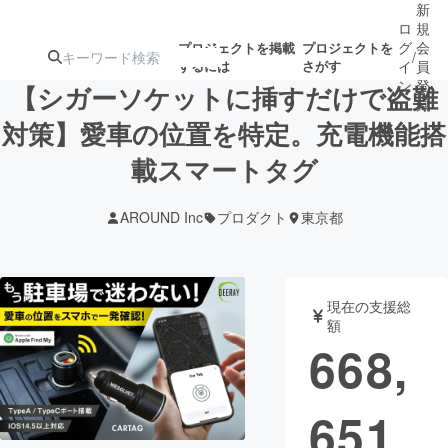
新
ロ
規
グ
会
プロジェクトを掲載
プロジェクトを
/
するには
さがす
イ
員
ン
登
【シガーソケットに挿すだけで盗難
録
対策】愛車の位置を特定。充電機能搭
載スマートタグ
人気のプロ
注目のリ
注目の新着プロ
募集終了が近いプ
もうすぐ公開
ジェクト
ターン
ジェクト
ロジェクト
されます
AROUND Inc
プロダクト
東京都
アート・写真
音楽
現在の支援総
テクノロジー・ガジェット
ゲーム・サ
額
668,
映像・映画
書籍・雑誌
651
ビジネス・起業
チャレンジ