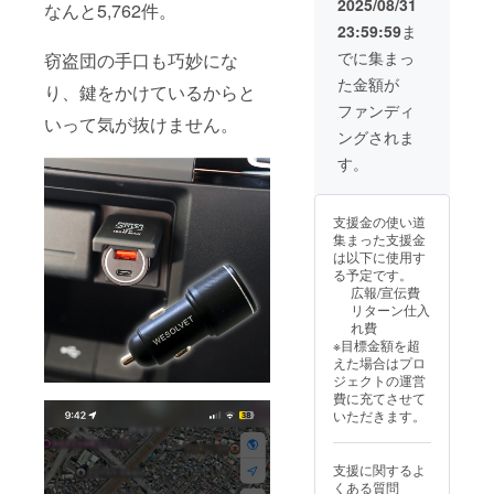
2025/08/31
なんと5,762件。
ざいま
す。 ※
23:59:59
ま
す。ご
ご注文
了承く
状況、
でに集まっ
窃盗団の手口も巧妙にな
ださ
使用部
た金額が
い。 ※
材の供
り、鍵をかけているからと
皆様の
給状
ファンディ
ご支援
いって気が抜けません。
況、製
ングされま
により
造工程
量産効
上の都
す。
率が向
合等に
上した
より出
場合、
荷時期
支援金の使い道
正規販
が遅れ
集まった支援金
売価格
る場合
は以下に使用す
が販売
があり
る予定です。
予定価
ます。
広報/宣伝費
格より
リターン仕入
下がる
れ費
可能性
※目標金額を超
もござ
えた場合はプロ
いま
ジェクトの運営
す。 ※
費に充てさせて
ご注文
いただきます。
状況、
使用部
材の供
支援に関するよ
給状
くある質問
況、製