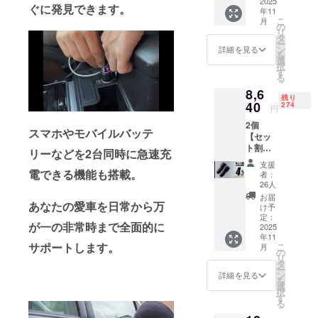
→
2025
活動してお
ぐに発見できます。
年11
4,410円
ります。 “身
こ
月
（税・
の
リ
の回り（ア
送料
タ
ー
込）
ン
詳細を見る
ラウンド）
を
【内
選
択
にあったら
容】
す
る
■CART
良いな”を指
8,6
AG × 1
針として、
残り
※デザイ
40
274
円
お客様の身
ン・仕
2個
様は変
の回りに喜
スマホやモバイルバッテ
【セッ
更にな
びや楽しさ
ト割
る可能
リーなどを2台同時に急速充
4％OFF
のある目新
性もご
支援
】300名
ざいま
電できる機能も搭載。
者：
しい海外の
限定 一
す。ご
26人
商品を発掘
般販売
了承く
お届
予定価
あなたの愛車を日常から万
ださ
しお届けし
け予
格
い。 ※
定：
たいと考え
が一の非常時まで全面的に
9,000円
2025
皆様の
年11
日々邁進し
→
ご支援
サポートします。
こ
月
8,640円
により
の
ておりま
リ
（税・
量産効
タ
ー
す。
送料
率が向
ン
詳細を見る
を
込）
上した
選
択
【内
場合、
す
る
容】
正規販
■CART