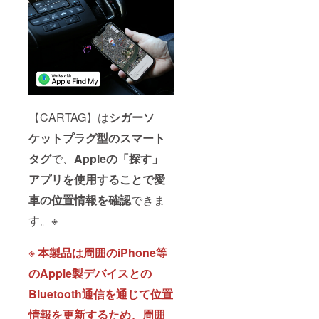
【CARTAG】は
シガーソ
ケットプラグ型のスマート
タグ
で、
Appleの「探す」
アプリを使用することで愛
車の位置情報を確認
できま
す。※
※
本製品は周囲のiPhone等
のApple製デバイスとの
Bluetooth通信を通じて位置
情報を更新するため、
周囲