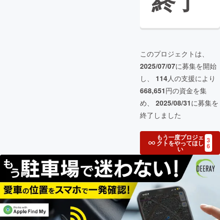
終了
このプロジェクトは、
2025/07/07
に募集を開始
し、
114
人の支援により
668,651
円の資金を集
め、
2025/08/31
に募集を
終了しました
もう一度プロジェ
3
クトをやってほし
6
い