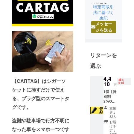
は貿易を仕
特定商取引
事に”と考え
法に基づく
たことが
表記
メッセー
切っ掛けと
ジを送る
なり、その
後は語学を
身に付けア
ジアやアフ
リターンを
リカ諸国を
周り海運や
選ぶ
物流の会社
で働いた後
4,4
【CARTAG】はシガーソ
残り
10
に独立して
918
円
ケットに挿すだけで使え
貿易業を本
1個【特
格的にス
別割
る、プラグ型のスマートタ
2％OFF
タートし
】1000
グです。
支援
2022年より
名限定
者：
一般販
AROUND
82人
盗難や駐車場で行方不明に
売予定
お届
INC(アラウ
価格
け予
なった車をスマホ一つです
ンド)として
4,500円
定：