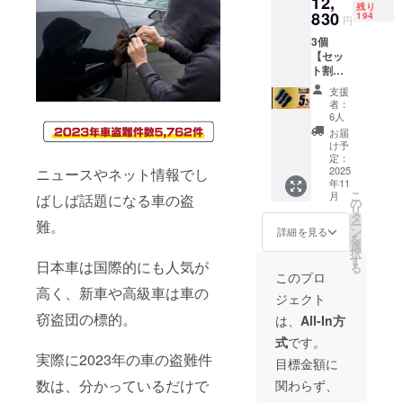
12,
売価格
残り
AG × 2
830
が販売
194
円
※デザイ
予定価
3個
ン・仕
格より
【セッ
様は変
下がる
ト割
更にな
可能性
5％OFF
る可能
もござ
支援
】200名
性もご
いま
者：
限定 一
ざいま
す。 ※
6人
般販売
す。ご
ご注文
お届
予定価
了承く
状況、
け予
格
ださ
定：
使用部
13,500
2025
ニュースやネット情報でし
い。 ※
材の供
年11
円 →
皆様の
給状
こ
月
ばしば話題になる車の盗
12,830
ご支援
の
況、製
リ
円
により
タ
造工程
ー
難。
（税・
量産効
ン
上の都
詳細を見る
を
送料
率が向
選
合等に
択
込）
上した
す
より出
日本車は国際的にも人気が
る
【内
場合、
荷時期
このプロ
容】
正規販
が遅れ
高く、新車や高級車は車の
ジェクト
■CART
売価格
る場合
AG × 3
が販売
窃盗団の標的。
があり
は、
All-In方
※デザイ
予定価
ます。
式
です。
ン・仕
格より
実際に2023年の車の盗難件
様は変
下がる
目標金額に
更にな
可能性
数は、分かっているだけで
関わらず、
る可能
もござ
性もご
いま