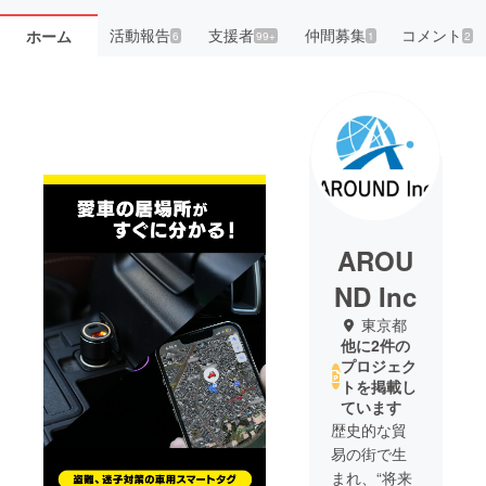
活動報告
支援者
仲間募集
コメント
ホーム
6
99+
1
2
AROU
ND Inc
東京都
他に2件の
プロジェク
トを掲載し
ています
歴史的な貿
易の街で生
まれ、“将来