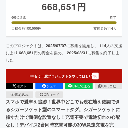
668,651
円
終了
668
%達成
目標金額
100,000
円
支援者数
114
人
このプロジェクトは、
2025/07/07
に募集を開始し、
114
人の支援
により
668,651
円の資金を集め、
2025/08/31
に募集を終了しま
した
もう一度プロジェクトをやってほしい
36
ポスト
シェア
LINEで送る
URLコピー
埋め込み
QRコード
スマホで愛車を追跡！世界中どこでも現在地を確認でき
るシガーソケット型のスマートタグ。シガーソケットに
挿すだけで面倒な設置なし！充電不要で電池切れの心配
なし！デバイス2台同時充電可能の30W急速充電を完