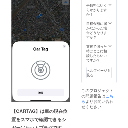
造工程
手数料はいく
上の都
らかかります
合等に
か？
より出
荷時期
目標金額に届
が遅れ
かなかった場
る場合
合どうなりま
があり
すか？
ます。
支援で困った
時はどこに相
談したらいい
ですか？
ヘルプページを
見る
このプロジェクト
の問題報告は
こち
ら
よりお問い合わ
せください
【CARTAG】は車の現在位
置をスマホで確認できるシ
ガーソケットプラグです。