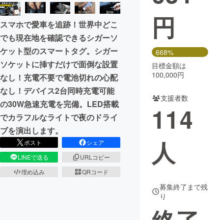
円
まちづくり・地域活性化
スマホで愛車を追跡！世界中どこ
でも現在地を確認できるシガーソ
CAMPFIRE for Social Good
CAMPFIRE Creation
ケット型のスマートタグ。シガー
668%
CAMPFIREふるさと納税
machi-ya
コミュニティ
ソケットに挿すだけで面倒な設置
目標金額は
100,000円
なし！充電不要で電池切れの心配
なし！デバイス2台同時充電可能
支援者数
の30W急速充電を完備。LED搭載
114
でカラフルなライトで夜のドライ
ブを演出します。
人
ポスト
シェア
LINEで送る
URLコピー
埋め込み
QRコード
募集終了まで残
り