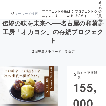
新
ロ
規
グ
会
プロジェクトを掲
はじ
プロジェクト
/
載するには
める
をさがす
イ
員
ン
登
伝統の味を未来へ──名古屋の和菓子
録
工房「オカヨシ」の存続プロジェク
ト
人気のプロ
注目のリ
注目の新着プロ
募集終了が近いプ
もうすぐ公開
ジェクト
ターン
ジェクト
ロジェクト
されます
岡安義人
フード・飲食店
アート・写真
音楽
現在の支援総
テクノロジー・ガジェット
ゲーム・サ
額
155,
映像・映画
書籍・雑誌
000
ビジネス・起業
チャレンジ