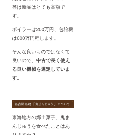
です。
は、速
※ご注文
等は新品はとても高額で
やかに
状況、
冷凍庫
使用食
す。
に保存
材の供
し、召
給状
ボイラーは200万円、包餡機
し上が
況、製
る分だ
造工程
は600万円程します。
け解凍
上の都
して当
合等に
日中に
より出
そんな良いものではなくて
お召し
荷時期
上がり
が遅れ
良いので、
中古で長く使え
くださ
る場合
い。 ※
があり
る良い機械を選定していま
価格は
ます。
税込・
す。
※海外へ
送料込
の発送
です。
は行っ
※ご注文
ており
状況、
ません
使用食
ので、
材の供
ご注意
給状
くださ
況、製
い。
東海地方の郷土菓子、鬼ま
造工程
上の都
んじゅうを食べたことはあ
合等に
りますか？
より出