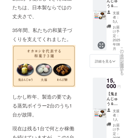
んじゅ
≫で作
ルギー
け商品
をご確
い。 ※
う＆大
る鬼ま
たちは、日本製ならではの
につい
につい
認くだ
価格は
福 12
んじゅ
て】 大
て】 ・
さ
支援
税込・
丈夫さで、
個ず
う、≪
福こし
重量：
者：
い。」
送料込
つ、わ
国産餡
あん・
5人
鬼まん
※冷凍
です。
らび餅2
≫にこ
粒あ
じゅう
お届
クール
※ご注文
35年間、私たちの和菓子づ
個セッ
だわっ
ん：大
け予
約85g/1
便にて
状況、
トコー
た柔ら
定：
豆 大福
個当た
お届け
くりを支えてくれました。
使用食
ス】 <
2025
か大福
抹茶、
り、わ
致しま
材の供
年08
オカヨ
です。
白あ
らび餅
す。 ※
給状
こ
月
シ特製>
鬼まん
の
ん、さ
500g/1
到着後
況、製
リ
鬼まん
じゅ
タ
つまい
パック
は、速
造工程
ー
じゅう
う、大
ン
も：な
詳細を見る
当たり
やかに
上の都
を
＆大
福の各
選
し わら
・保存
冷凍庫
合等に
択
福 12
３パ
す
び餅：
方法：
に保存
より出
る
個ず
ターン
なし
冷凍 ・
し、召
荷時期
15,
つ、特
より組
（付属
消費期
し上が
が遅れ
製わら
000
み合わ
するき
限もし
円
る分だ
る場合
び餅2個
せを選
な粉：
くは賞
け解凍
があり
【鬼ま
<きな
択して
大豆）
しかし昨年、製造の要であ
味期
して当
ます。
んじゅ
こ、黒
下さ
【お届
限：製
日中に
※海外へ
う＆大
糖付き>
る蒸気ボイラー2台のうち1
い。
け商品
造日か
お召し
の発送
福 15
セット
【アレ
につい
ら約1ヶ
支援
上がり
は行っ
個ず
台が故障。
10,000
ルギー
て】 ・
者：
月 「原
くださ
ており
つ、わ
円 国産
につい
1人
重量：
材料及
い。 ※
ません
らび餅5
さつま
て】 鬼
大福 約
お届
び添加
価格は
ので、
現在は残る1台で何とか稼働
個セッ
芋≪紅
まん
け予
70g/1個
物等の
税込・
ご注意
トコー
まさり
定：
じゅう
当た
食品表
送料込
を続けていますが、この1台
くださ
2025