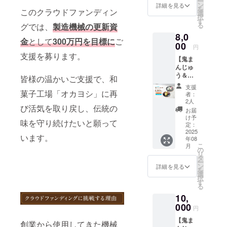
ー
こ、黒
製わら
ン
限もし
詳細を見る
に貼付
を
このクラウドファンディン
糖付き>
び餅で
選
くは賞
された
択
のセッ
す。 ３
す
味期
ラベル
る
グでは、
製造機械の更新資
ト7,000
パター
限：製
や注意
8,0
円 ≪国
ンより
造日か
書きを
金
として
300万円を目標に
ご
産餡≫
00
鬼まん
ら約1ヶ
ご確認
円
にこだ
じゅう
月 「原
支援を募ります。
くださ
【鬼ま
わった
の組み
材料及
い。」
んじゅ
柔らか
合わせ
び添加
※冷凍
う＆大
大福、
を選択
皆様の温かいご支援で、和
物等の
クール
福 10
きな
して下
食品表
便にて
支援
個ずつ
菓子工場「オカヨシ」に再
こ・黒
さい。
示はお
者：
お届け
セット
糖（別
【アレ
2人
届け商
致しま
び活気を取り戻し、伝統の
コー
添え）
ルギー
品のラ
お届
す。 ※
ス】 <
付きの
につい
け予
ベルに
到着後
味を守り続けたいと願って
オカヨ
特製わ
定：
て】 鬼
表記さ
は、速
シ特製>
2025
らび餅
まん
れま
やかに
います。
年08
鬼まん
です。
じゅう
す。 商
冷凍庫
こ
月
じゅう
３パ
の
各種：
品開封
に保存
リ
＆大
ターン
タ
小麦 わ
前には
し、召
ー
福 10
より大
ン
らび
詳細を見る
必ずお
し上が
を
個ずつ
福の組
選
餅：な
届けの
る分だ
択
のセッ
み合わ
す
し
リター
け解凍
る
ト8,000
せを選
（付属
ンに貼
して当
10,
円 国産
択して
するき
付され
日中に
さつま
000
下さ
な粉：
たラベ
円
お召し
芋≪紅
い。
大豆）
ルや注
上がり
【鬼ま
まさり
【アレ
創業から使用してきた機械
【お届
意書き
くださ