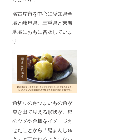
荷時期
が遅れ
名古屋市を中心に愛知県全
る場合
があり
域と岐阜県、三重県と東海
ます。
※海外へ
地域におもに普及していま
の発送
は行っ
す。
ており
ません
ので、
ご注意
くださ
い。
角切りのさつまいもの角が
突き出て見える形状が、鬼
のツメや金棒をイメージさ
せたことから「鬼まんじゅ
う」と言われるようになっ