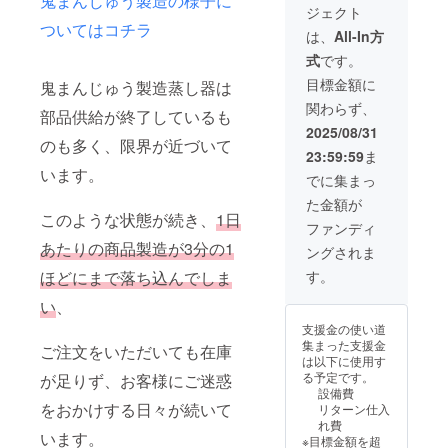
鬼まんじゅう製造の様子に
か大
下さ
限もし
前には
は、速
ジェクト
製わら
福。 き
い。
くは賞
必ずお
やかに
ついてはコチラ
び餅8個
なこ・
【アレ
は、
All-In方
味期
届けの
冷凍庫
のセッ
黒糖
ルギー
限：製
リター
に保存
式
です。
ト
（別添
につい
造日か
ンに貼
し、召
20,000
え）付
て】 鬼
目標金額に
ら約1ヶ
鬼まんじゅう製造蒸し器は
付され
し上が
円 国産
きの特
まん
月 「原
たラベ
る分だ
関わらず、
さつま
製わら
じゅう
部品供給が終了しているも
材料及
ルや注
け解凍
芋≪紅
び餅で
各種：
2025/08/31
び添加
意書き
して当
まさり
のも多く、限界が近づいて
す。 鬼
小麦 大
物等の
をご確
日中に
23:59:59
ま
≫で作
まん
福こし
食品表
認くだ
お召し
います。
る鬼ま
じゅ
あん・
でに集まっ
示はお
さ
上がり
んじゅ
う、大
粒あ
届け商
い。」
くださ
た金額が
う、≪
福の各
ん：大
品のラ
※冷凍
い。 ※
このような状態が続き、
1日
国産餡
３パ
豆 大福
ファンディ
ベルに
クール
価格は
≫にこ
ターン
抹茶、
表記さ
便にて
あたりの商品製造が3分の1
税込・
ングされま
だわっ
より組
白あ
れま
お届け
送料込
た柔ら
み合わ
ん、さ
す。
ほどにまで落ち込んでしま
す。 商
致しま
です。
か大
せを選
つまい
品開封
す。 ※
※ご注文
福。 き
択して
い
、
も：な
前には
到着後
状況、
なこ・
下さ
し わら
必ずお
は、速
使用食
支援金の使い道
黒糖
い。 <※
び餅：
届けの
やかに
材の供
集まった支援金
ご注文をいただいても在庫
（別添
こちら
なし
リター
冷凍庫
給状
は以下に使用す
え）付
のコー
（付属
ンに貼
に保存
況、製
る予定です。
が足りず、お客様にご迷惑
きの特
スは、
するき
付され
し、召
造工程
設備費
製わら
お好み
な粉：
たラベ
し上が
をおかけする日々が続いて
上の都
リターン仕入
び餅で
の組み
大豆）
ルや注
る分だ
合等に
れ費
す。 鬼
合わせ
【お届
意書き
います。
け解凍
より出
※目標金額を超
まん