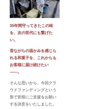
限もし
致しま
重量：
くは賞
す。 ※
鬼まん
味期
到着後
じゅう
限：製
は、速
約85g、
造日か
やかに
大福 約
ら約1ヶ
冷凍庫
70g/1個
月 「原
に保存
35年間守ってきたこの味
当た
材料及
し、召
り、わ
び添加
し上が
を、次の世代にも繋げた
らび餅
物等の
る分だ
約
い。
食品表
け解凍
500g/1
示はお
して当
パック
届け商
日中に
昔ながらの温かみを感じら
当たり
品のラ
お召し
・保存
ベルに
上がり
れる和菓子を、これからも
方法：
表記さ
くださ
冷凍 ・
れま
い。 ※
お客様に届け続けたい
消費期
す。 商
価格は
限もし
品開封
税込・
――。
くは賞
前には
送料込
味期
必ずお
です。
限：製
届けの
そんな思いから、今回クラ
※ご注文
造日か
リター
状況、
ウドファンディングという
ら約1ヶ
ンに貼
使用食
月 「原
付され
材の供
形で皆様にご支援をお願い
材料及
たラベ
給状
び添加
ルや注
況、製
する決意をいたしました。
物等の
意書き
造工程
食品表