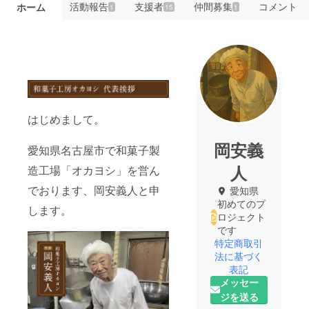
活動報告
支援者
仲間募集
コメント
ホーム
1
15
1
はじめまして。
岡安義
愛知県名古屋市で和菓子製
人
造工場「オカヨシ」を営ん
でおります、岡安義人と申
愛知県
初めてのプ
します。
ロジェクト
です
特定商取引
法に基づく
表記
メッセー
ジを送る