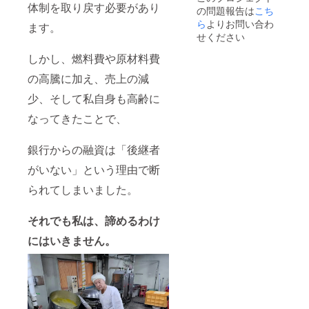
し わら
び添加
です。
ており
体制を取り戻す必要があり
の問題報告は
ルギー
こち
び餅：
物等の
※ご注文
ません
につい
なし
ら
よりお問い合わ
食品表
状況、
ます。
ので、
て】 鬼
（付属
示はお
せください
使用食
ご注意
まん
するき
届け商
材の供
くださ
じゅう
な粉：
しかし、燃料費や原材料費
品のラ
給状
い。
各種：
大豆）
ベルに
況、製
小麦 大
の高騰に加え、売上の減
【お届
表記さ
造工程
福こし
け商品
れま
上の都
少、そして私自身も高齢に
あん・
につい
す。 商
合等に
粒あ
て】 ・
品開封
より出
なってきたことで、
ん：大
重量：
前には
荷時期
豆 大福
鬼まん
必ずお
が遅れ
抹茶、
じゅう
届けの
る場合
銀行からの融資は「後継者
白あ
約85g、
リター
があり
ん、さ
大福 約
ンに貼
がいない」という理由で断
ます。
つまい
70g/1個
付され
※海外へ
も：な
られてしまいました。
当た
たラベ
の発送
し わら
り、わ
ルや注
は行っ
び餅：
らび餅
意書き
ており
それでも私は、諦めるわけ
なし
約
をご確
ません
（付属
500g/1
認くだ
ので、
にはいきません。
するき
パック
さ
ご注意
な粉：
当たり
い。」
くださ
大豆）
・保存
※冷凍
い。
【お届
方法：
クール
け商品
冷凍 ・
便にて
につい
消費期
お届け
て】 ・