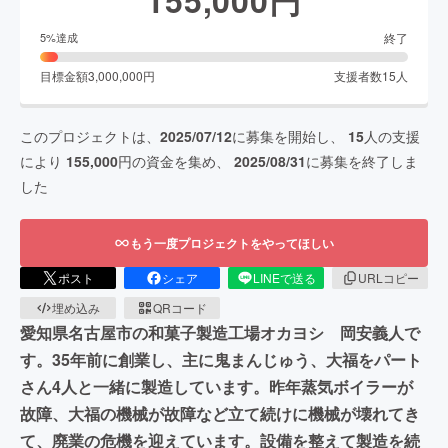
終了
5
%達成
目標金額
3,000,000
円
支援者数
15
人
このプロジェクトは、
2025/07/12
に募集を開始し、
15
人の支援
により
155,000
円の資金を集め、
2025/08/31
に募集を終了しま
した
もう一度プロジェクトをやってほしい
ポスト
シェア
LINEで送る
URLコピー
埋め込み
QRコード
愛知県名古屋市の和菓子製造工場オカヨシ 岡安義人で
す。35年前に創業し、主に鬼まんじゅう、大福をパート
さん4人と一緒に製造しています。昨年蒸気ボイラーが
故障、大福の機械が故障など立て続けに機械が壊れてき
て、廃業の危機を迎えています。設備を整えて製造を続