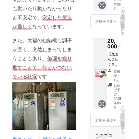
ス】 <
≫で作
各種：
り、わ
示はお
です。
い。
年08
オカヨ
る鬼ま
小麦 大
らび餅
も動いたり動かなかったり
届け商
※ご注文
こ
月
シ特製>
んじゅ
の
福こし
500g/1
品のラ
状況、
リ
鬼まん
う、≪
タ
あん・
と不安定で、
安定した製造
パック
ベルに
使用食
ー
じゅう
国産餡
ン
粒あ
詳細を見る
あたり
表記さ
材の供
を
＆大
が難しく
なっています。
≫にこ
選
ん：大
・保存
れま
給状
択
福 15
だわっ
す
豆 大福
方法：
す。 商
況、製
る
個ず
た柔ら
抹茶、
冷凍 ・
品開封
造工程
また、大福の包餡機も調子
20,
つ、特
か大
白あ
消費期
前には
上の都
製わら
000
福。 き
ん、さ
限もし
円
必ずお
合等に
が悪く、突然止まってしま
び餅5個
なこ・
つまい
くは賞
届けの
より出
【鬼ま
<きな
黒糖
も：な
味期
リター
うこともあり、
修理を繰り
荷時期
んじゅ
こ、黒
（別添
し 【お
限：製
ンに貼
が遅れ
う＆大
糖付き>
え）付
届け商
返すことで、何とかつない
造日か
付され
る場合
福 20
セット
きの特
品につ
ら約1ヶ
支援
たラベ
があり
個ず
15,000
製わら
でいる状況
です
いて】
者：
月 「原
ルや注
ます。
つ、わ
円 国産
び餅で
1人
・重
材料及
意書き
※海外へ
らび餅8
さつま
す。 鬼
量：鬼
お届
び添加
をご確
の発送
個セッ
芋≪紅
まん
け予
まん
物等の
認くだ
は行っ
トコー
まさり
定：
じゅ
じゅう
食品表
さ
ており
ス】 <
2025
≫で作
う、大
約85g、
示はお
い。」
ません
年08
オカヨ
る鬼ま
福の各
大福 約
届け商
※冷凍
こ
ので、
月
シ特製>
んじゅ
の
３パ
70g/1個
品のラ
クール
リ
ご注意
鬼まん
う、≪
タ
ターン
当たり
ベルに
便にて
ー
くださ
じゅう
国産餡
ン
より組
詳細を見る
・保存
表記さ
お届け
を
い。
＆大
≫にこ
選
み合わ
方法：
れま
致しま
択
福 20
だわっ
す
せを選
冷凍 ・
す。 商
す。 ※
る
個ず
た柔ら
択して
このプロ
消費期
品開封
到着後
つ、特