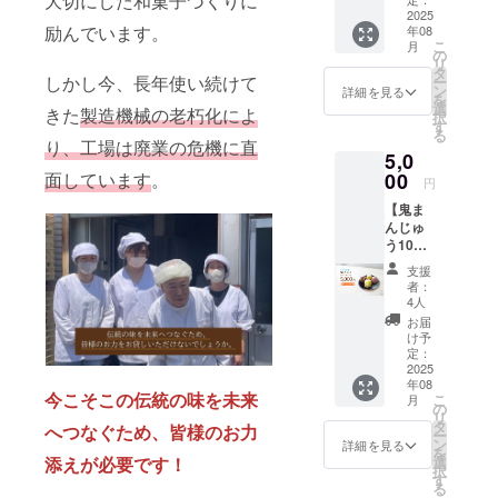
大切にした和菓子づくりに
ジェク
2025
励んでいます。
年08
ト終了
こ
月
後感謝
の
リ
の気持
タ
しかし今、長年使い続けて
ー
ちを込
ン
詳細を見る
を
めて
選
きた
製造機械の老朽化によ
択
メール
す
る
にて "お
り、工場は廃業の危機に直
5,0
礼の
メッ
面しています
。
00
円
セー
【鬼ま
ジ"を送
んじゅ
らせて
う10個
頂きま
セット
す。
支援
コー
者：
ス】 <
4人
オカヨ
お届
シ特製>
け予
鬼まん
定：
じゅう
2025
年08
10個
今こそこの伝統の味を未来
こ
月
セット
の
リ
5,000円
タ
へつなぐため、皆様のお力
ー
国産さ
ン
詳細を見る
を
つま芋
添えが必要です！
選
択
≪紅ま
す
る
さり≫