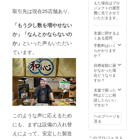
がない
け商品
をご確
して当
荷時期
えた場合はプロ
じゅ
場合、
につい
認くだ
日中に
が遅れ
ジェクトの運営
う、大
選択後
取引先は現在25店舗あり、
て】 ・
さ
お召し
る場合
費に充てさせて
福の各
に備考
重量：
い。」
上がり
があり
いただきます。
３パ
欄に記
鬼まん
※冷凍
くださ
ます。
ターン
「もう少し数を増やせない
載頂け
じゅう
クール
い。 ※
※海外へ
より組
れば味
約85g、
便にて
価格は
の発送
支援に関するよ
か」「なんとかならないの
み合わ
の変更
大福 約
お届け
税込・
は行っ
くある質問
せを選
も可能
70g/1個
致しま
送料込
ており
か」
といった声もいただい
択して
です。>
手数料はいく
当た
す。 ※
です。
ません
下さ
【アレ
らかかります
り、わ
到着後
ています。
※ご注文
ので、
い。 <※
ルギー
か？
らび餅
は、速
状況、
ご注意
こちら
につい
約
やかに
使用食
くださ
のコー
て】 鬼
目標金額に届
500g/1
冷凍庫
材の供
い。
スは、
まん
かなかった場
パック
に保存
給状
お好み
じゅう
合どうなりま
当たり
し、召
況、製
の組み
各種：
すか？
・保存
し上が
造工程
合わせ
小麦 大
方法：
る分だ
上の都
がない
福こし
支援で困った
冷凍 ・
け解凍
合等に
場合、
あん・
時はどこに相
消費期
して当
より出
選択後
粒あ
談したらいい
限もし
日中に
荷時期
に備考
ん：大
ですか？
くは賞
お召し
が遅れ
欄に記
豆 大福
味期
上がり
る場合
載頂け
抹茶、
このような声に応えるため
限：製
くださ
ヘルプページを
があり
れば味
白あ
造日か
い。 ※
見る
ます。
にも、まずは設備の入れ替
の変更
ん、さ
ら約1ヶ
価格は
※海外へ
も可能
つまい
月 「原
税込・
の発送
えによって、安定した製造
です。>
も：な
材料及
送料込
は行っ
このプロジェクト
【アレ