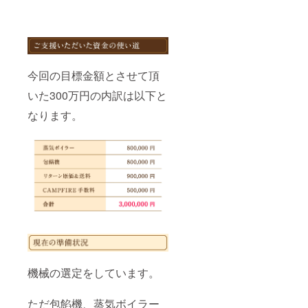
をご確
上の都
示はお
認くだ
合等に
届け商
さ
より出
品のラ
い。」
荷時期
ベルに
※冷凍
が遅れ
表記さ
クール
る場合
れま
便にて
があり
今回の目標金額とさせて頂
す。 商
お届け
ます。
品開封
致しま
※海外へ
いた300万円の内訳は以下と
前には
す。 ※
の発送
必ずお
到着後
は行っ
なります。
届けの
は、速
ており
リター
やかに
ません
ンに貼
冷凍庫
ので、
付され
に保存
ご注意
たラベ
し、召
くださ
ルや注
し上が
い。
意書き
る分だ
をご確
け解凍
認くだ
して当
さ
日中に
い。」
お召し
※冷凍
上がり
クール
くださ
便にて
い。 ※
機械の選定をしています。
お届け
価格は
致しま
税込・
す。 ※
送料込
ただ包餡機、蒸気ボイラー
到着後