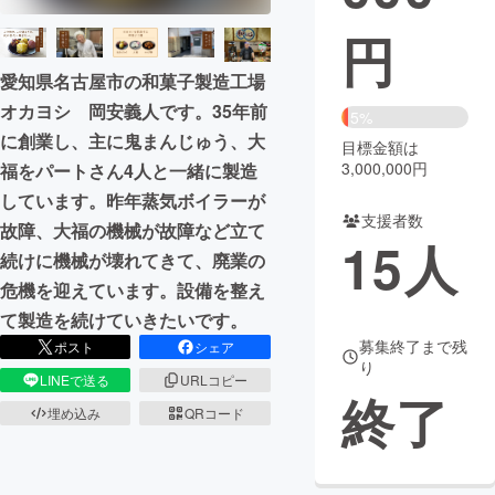
円
まちづくり・地域活性化
愛知県名古屋市の和菓子製造工場
オカヨシ 岡安義人です。35年前
CAMPFIRE for Social Good
CAMPFIRE Creation
5%
に創業し、主に鬼まんじゅう、大
CAMPFIREふるさと納税
machi-ya
コミュニティ
目標金額は
3,000,000円
福をパートさん4人と一緒に製造
しています。昨年蒸気ボイラーが
支援者数
故障、大福の機械が故障など立て
15
人
続けに機械が壊れてきて、廃業の
危機を迎えています。設備を整え
て製造を続けていきたいです。
募集終了まで残
ポスト
シェア
り
LINEで送る
URLコピー
終了
埋め込み
QRコード