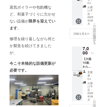
セット
い。
り ・保
2人
コー
【アレ
蒸気ボイラーや包餡機な
存方
お届
ス】 <
ルギー
法：冷
け予
ど、和菓子づくりに欠かせ
オカヨ
につい
定：
凍 ・消
シ特製>
2025
て】 大
費期限
ない設備が
限界を迎えてい
年08
鬼まん
福こし
もしく
こ
月
じゅう
あん・
の
は賞味
ます
。
リ
10個、
粒あ
タ
期限：
ー
特製わ
ん：大
ン
製造日
詳細を見る
を
らび餅2
豆 大福
選
から約
修理を繰り返しながら何と
択
個<きな
抹茶、
す
1ヶ月
る
こ、黒
白あ
か製造を続けてきました
「原材
7,0
糖付き>
ん、さ
料及び
のセッ
が、
00
つまい
添加物
円
ト7,000
も：な
等の食
【大福
円 国産
し 【お
品表示
今こそ本格的な設備更新が
10個、
さつま
届け商
はお届
わらび
芋≪紅
品につ
け商品
必要です。
餅セッ
まさり
いて】
のラベ
支援
トコー
≫で作
・重
ルに表
者：
ス】 <
る鬼ま
量：大
0人
記され
オカヨ
んじゅ
福 約
ます。
お届
シ特製>
う、き
70g/1個
け予
商品開
大福10
なこ・
定：
当たり
封前に
個、特
2025
黒糖
・保存
は必ず
年08
製わら
（別添
方法：
お届け
こ
月
び餅2個
え）付
の
冷凍 ・
のリ
リ
<きな
きの特
タ
消費期
ターン