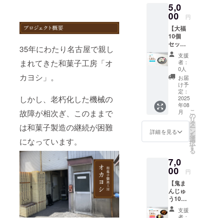
5,0
で作る
鬼まん
00
円
じゅう
【大福
です。
10個
3パター
セット
ンより
35年にわたり名古屋で親し
コー
組み合
支援
ス】 <
わせを
まれてきた和菓子工房「オ
者：
オカヨ
選択し
0人
シ特製>
カヨシ」。
て下さ
お届
大福10
い。
け予
個セッ
【アレ
定：
しかし、老朽化した機械の
ト
2025
ルギー
年08
5,000円
につい
こ
故障が相次ぎ、このままで
月
≪国産
て】 鬼
の
リ
餡≫に
まん
タ
は和菓子製造の継続が困難
ー
こだ
じゅう
ン
詳細を見る
を
わった
各種：
選
になっています。
択
特製柔
小麦
す
る
らか大
【お届
7,0
福で
け商品
す。 3
00
につい
円
パター
て】 ・
【鬼ま
ンより
重量：
んじゅ
組み合
鬼まん
う10
わせを
じゅう
個、わ
選択し
約85g/1
支援
らび餅
て下さ
個当た
者：