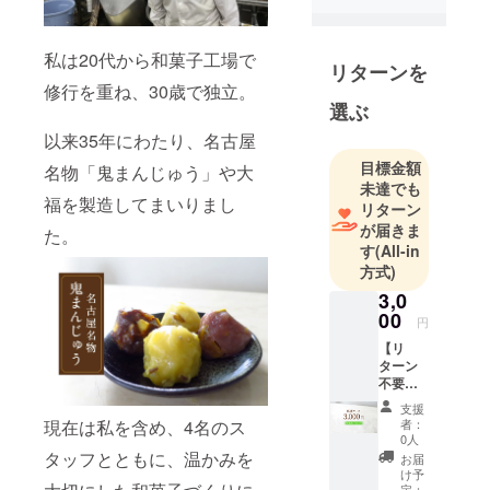
私は20代から和菓子工場で
リターンを
修行を重ね、30歳で独立。
選ぶ
以来35年にわたり、名古屋
目標金額
名物「鬼まんじゅう」や大
未達でも
福を製造してまいりまし
リターン
が届きま
た。
す
(All-in
方式)
3,0
00
円
【リ
ターン
不要の
方向け
支援
応援
現在は私を含め、4名のス
者：
コー
0人
ス】
タッフとともに、温かみを
お届
3,000円
け予
プロ
定：