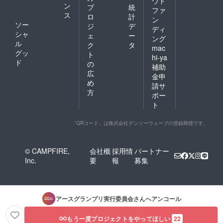
ウド
ン
プ
統
ファ
ス
ロ
計
ン
ソー
ジ
デ
ディ
シャ
ェ
ー
ング
ル
ク
タ
mac
グッ
ト
hi-ya
ド
の
補助
広
金申
め
請サ
方
ポー
ト
「QRコード」は株式会社デンソーウェーブの登録商標です。
© CAMPFIRE,
会社概
採用情
パートナー
Inc.
要
報
募集
アースグランプリ実行委員会
さんへアンコール
もう一度プロジェクトをやってほしい
22