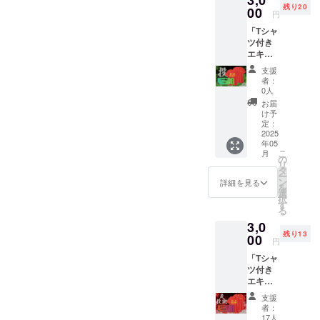
3,0
様の交
しま
残り20
ゲーム
00
場所：
通費や
す。 ●T
円
観音寺
滞在
シャツ
「Tシャ
「ボー
市総合
費：支
(当日受
ツ付き
ル競
運動公
援者様
付時の
エキシ
技」参
園 陸上
の交通
現地受
ビジョ
加権(当
競技場
費や滞
け取り
支援
ンゲー
日受付
＊
在費は
者：
を基本
ム参加
をお願
参加者
0人
各自で
とさせ
チケッ
いしま
は競技
ご負担
お届
ていた
ト：
す。)
開始の
け予
くださ
だきま
ボール
日
定：
30分前
い。
す。)
競技(一
2025
時：
には現
＊
年05
般の
2025年
地に到
支援者
こ
月
部)」 ●
5月18日
の
着し受
様との
リ
サンク
（曜
タ
付を済
連絡方
ー
スメー
日）
ン
ませて
詳細を見る
法：詳
を
ル
11:00頃
選
くださ
細は
択
●5/18エ
スター
す
い。
メール
る
キシビ
ト
＊
で連絡
3,0
ジョン
場所：
支援者
しま
残り13
ゲーム
00
観音寺
様の交
す。 ●T
円
市総合
通費や
シャツ
「Tシャ
「ボー
運動公
滞在
(当日受
ツ付き
ル競
園 陸上
費：支
付時の
エキシ
技」参
競技場
援者様
現地受
ビジョ
加権(当
＊
の交通
け取り
支援
ンゲー
日受付
参加者
費や滞
者：
を基本
ム参加
をお願
は競技
17人
在費は