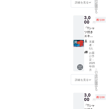
ー
サンク
日）
ン
くださ
詳細を見る
連絡方
を
スメー
14:30頃
選
い。
法：詳
択
ル
スター
す
＊
細は
る
●5/18エ
ト
支援者
メール
3,0
キシビ
場所：
様の交
で連絡
残り20
ジョン
00
観音寺
通費や
しま
円
ゲーム
市総合
滞在
す。 ●T
「Tシャ
「う
運動公
費：支
シャツ
ツ付き
どん大
園 陸上
援者様
(当日受
エキシ
縄跳
競技場
の交通
付時の
ビジョ
び」参
＊
費や滞
現地受
支援
ンゲー
加権(当
参加者
在費は
者：
け取り
ム参加
日受付
は競技
0人
各自で
を基本
チケッ
をお願
開始の
ご負担
お届
とさせ
ト：う
いしま
30分前
け予
くださ
ていた
どん大
す。)
定：
には現
い。
だきま
縄跳び
2025
日
地に到
＊
す。)
年05
(中高生
時：
着し受
支援者
こ
月
の部)」
2025年
の
付を済
様との
リ
●サンク
5月18日
タ
ませて
連絡方
ー
スメー
（曜
ン
くださ
詳細を見る
法：詳
を
ル
日）
選
い。
細は
択
●5/18エ
13:30頃
す
＊
メール
る
キシビ
スター
支援者
で連絡
3,0
ジョン
ト
様の交
しま
残り20
ゲーム
00
場所：
通費や
す。 ●T
円
「う
観音寺
滞在
シャツ
「Tシャ
どん大
市総合
費：支
(当日受