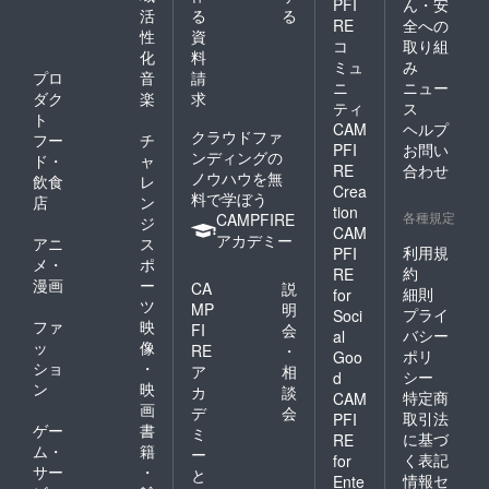
PFI
ん・安
活
る
る
RE
全への
性
資
コ
取り組
化
料
ミュ
み
プロ
音
請
ニ
ニュー
ダク
楽
求
ティ
ス
ト
CAM
ヘルプ
クラウドファ
フー
チ
PFI
お問い
ンディングの
ド・
ャ
RE
合わせ
ノウハウを無
飲食
レ
Crea
料で学ぼう
店
ン
tion
各種規定
CAMPFIRE
ジ
CAM
アカデミー
アニ
ス
利用規
PFI
メ・
ポ
約
RE
漫画
ー
CA
説
細則
for
ツ
MP
明
プライ
Soci
ファ
映
FI
会
バシー
al
ッ
像
RE
・
ポリ
Goo
ショ
・
ア
相
シー
d
ン
映
カ
談
特定商
CAM
画
デ
会
取引法
PFI
ゲー
書
ミ
に基づ
RE
ム・
籍
ー
く表記
for
サー
・
と
情報セ
Ente