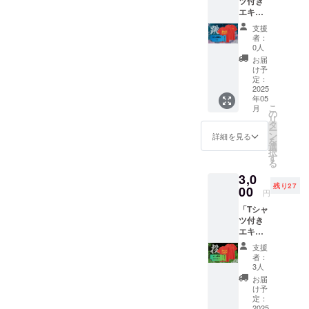
ツ付き
縄跳
運動公
援者様
付時の
エキシ
び」参
園 陸上
の交通
現地受
ビジョ
加権(当
競技場
費や滞
け取り
支援
ンゲー
日受付
＊
在費は
者：
を基本
ム参加
をお願
参加者
0人
各自で
とさせ
チケッ
いしま
は競技
ご負担
お届
ていた
ト：う
す。)
開始の
け予
くださ
だきま
どん大
日
定：
30分前
い。
す。)
縄跳び
2025
時：
には現
＊
年05
(一般の
2025年
地に到
支援者
こ
月
部)」 ●
5月18日
の
着し受
様との
リ
サンク
（曜
タ
付を済
連絡方
ー
スメー
日）
ン
ませて
詳細を見る
法：詳
を
ル
13:30頃
選
くださ
細は
択
●5/18エ
スター
す
い。
メール
る
キシビ
ト
＊
で連絡
3,0
ジョン
場所：
支援者
しま
残り27
ゲーム
00
観音寺
様の交
す。 ●T
円
「う
市総合
通費や
シャツ
「Tシャ
どん大
運動公
滞在
(当日受
ツ付き
縄跳
園 陸上
費：支
付時の
エキシ
び」参
競技場
援者様
現地受
ビジョ
加権(当
＊
の交通
け取り
支援
ンゲー
日受付
参加者
費や滞
者：
を基本
ム参加
をお願
は競技
3人
在費は
とさせ
チケッ
いしま
開始の
各自で
お届
ていた
ト：
す。)
30分前
け予
ご負担
だきま
ボール
日
定：
には現
くださ
す。)
競技(小
2025