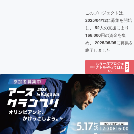
このプロジェクトは、
2025/04/12
に募集を開始
し、
52
人の支援により
168,000
円の資金を集
め、
2025/05/05
に募集を
終了しました
もう一度プロジェ
2
クトをやってほし
2
い