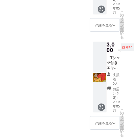
2025
年05
こ
月
の
リ
タ
ー
ン
詳細を見る
を
選
択
す
る
3,0
残り30
00
円
「Tシャ
ツ付き
エキシ
ビジョ
支援
ンゲー
者：
ム参加
0人
チケッ
お届
ト：み
け予
んなで
定：
走ろう
2025
年05
(小学生
こ
月
以下の
の
リ
部)」 ●
タ
ー
サンク
ン
詳細を見る
を
スメー
選
択
ル
す
る
●5/18エ