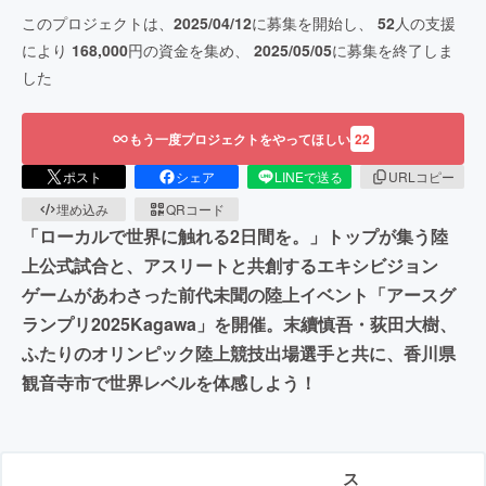
このプロジェクトは、
2025/04/12
に募集を開始し、
52
人の支援
により
168,000
円の資金を集め、
2025/05/05
に募集を終了しま
した
もう一度プロジェクトをやってほしい
22
ポスト
シェア
LINEで送る
URLコピー
埋め込み
QRコード
「ローカルで世界に触れる2日間を。」トップが集う陸
上公式試合と、アスリートと共創するエキシビジョン
ゲームがあわさった前代未聞の陸上イベント「アースグ
ランプリ2025Kagawa」を開催。末續慎吾・荻田大樹、
ふたりのオリンピック陸上競技出場選手と共に、香川県
観音寺市で世界レベルを体感しよう！
ス