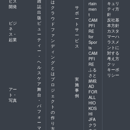
ビス
雑
は
キュリ
rtain
開発
誌
ク
サ
ティ方
men
出
ラ
ポ
針
t
版
ウ
ー
反社基
CAM
ビジ
ビ
ド
ト
本方針
PFI
ネ
ュ
フ
サ
カスタ
RE
ス・
ー
ァ
ー
マーハ
for
起業
テ
ン
ビ
ラスメ
Spor
ィ
デ
ス
ントに
ts
ー
ィ
対する
CAM
・
ン
考え方
PFI
ヘ
グ
クッ
RE
ル
と
キーポ
ふる
ス
は
リシー
さと
ケ
プ
実
納税
ア
ロ
施
AD
アー
舞
ジ
事
FOR
ト・
台
ェ
例
ALL
写真
・
ク
HIO
パ
ト
KOS
フ
の
HI
ォ
作
JFA
ー
り
クラ
マ
方