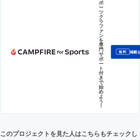
ポ
ー
ツ
ク
ラ
フ
ァ
ン
を
専
門
掲載
無料
サ
ポ
ー
ト
付
き
で
始
め
よ
う
！
このプロジェクトを見た人はこちらもチェックし