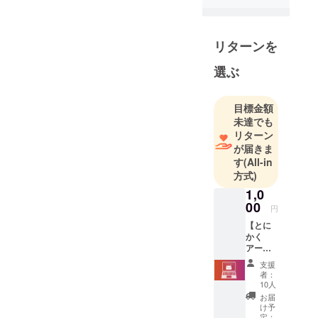
リターンを
選ぶ
目標金額
未達でも
リターン
が届きま
す
(All-in
方式)
1,0
00
円
【とに
かく
アース
グラン
支援
プリを
者：
応援】
10人
・サン
お届
クス
け予
メール
定：