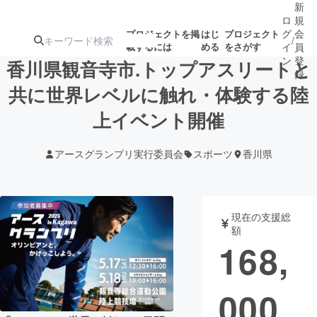
新
ロ
規
グ
会
プロジェクトを掲
はじ
プロジェクト
/
載するには
める
をさがす
イ
員
ン
登
香川県観音寺市.トップアスリートと
録
共に世界レベルに触れ・体験する陸
上イベント開催
人気のプロ
注目のリ
注目の新着プロ
募集終了が近いプ
もうすぐ公開
ジェクト
ターン
ジェクト
ロジェクト
されます
アースグランプリ実行委員会
スポーツ
香川県
アート・写真
音楽
現在の支援総
テクノロジー・ガジェット
ゲーム・サ
額
168,
映像・映画
書籍・雑誌
000
ビジネス・起業
チャレンジ