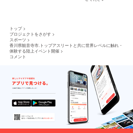
通費や
しま
滞在
す。 ●T
費：支
シャツ
援者様
(当日受
の交通
付時の
費や滞
現地受
トップ
>
在費は
け取り
プロジェクトをさがす
>
各自で
を基本
スポーツ
>
ご負担
とさせ
くださ
香川県観音寺市.トップアスリートと共に世界レベルに触れ・
ていた
い。
だきま
体験する陸上イベント開催
>
＊
す。)
コメント
支援者
様との
連絡方
法：詳
細は
メール
で連絡
しま
す。 ●T
シャツ
(当日受
付時の
現地受
け取り
を基本
とさせ