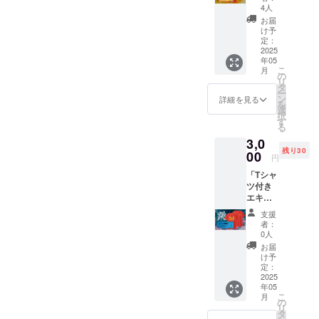
ム参加
をお願
参加者
4人
チケッ
いしま
は競技
お届
ト：み
す。)
開始の
け予
んなで
日
定：
30分前
走ろう
2025
時：
には現
年05
(一般の
2025年
地に到
こ
月
部)」 ●
5月18日
の
着し受
リ
サンク
（曜
タ
付を済
ー
スメー
日）
ン
ませて
詳細を見る
を
ル
14:30頃
選
くださ
択
●5/18エ
スター
す
い。
る
キシビ
ト
＊
3,0
ジョン
場所：
支援者
残り30
ゲーム
00
観音寺
様の交
円
「み
市総合
通費や
「Tシャ
んなで
運動公
滞在
ツ付き
走ろ
園 陸上
費：支
エキシ
う」参
競技場
援者様
ビジョ
加権(当
＊
の交通
支援
ンゲー
日受付
参加者
費や滞
者：
ム参加
をお願
は競技
0人
在費は
チケッ
いしま
開始の
各自で
お届
ト：う
す。)
30分前
け予
ご負担
どん大
日
定：
には現
くださ
縄跳び
2025
時：
地に到
い。
年05
(小学生
2025年
着し受
＊
こ
月
以下の
5月18日
の
付を済
支援者
リ
部)」 ●
（曜
タ
ませて
様との