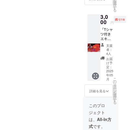
を
ル
日
選
い。
細は
択
●5/18エ
時：
す
＊
メール
る
キシビ
2025年
支援者
で連絡
3,0
ジョン
5月18日
様の交
しま
残り16
ゲーム
00
（曜
通費や
す。 ●T
円
日）
滞在
シャツ
「Tシャ
「ボー
「ボー
費：支
(当日受
ツ付き
ル競
ル競
援者様
付時の
エキシ
技」
技」
の交通
現地受
ビジョ
「うど
11:00頃
費や滞
け取り
支援
ンゲー
ん大縄
スター
在費は
者：
を基本
ム参加
跳び」
ト 「う
4人
各自で
とさせ
チケッ
「みん
どん大
ご負担
お届
ていた
ト：フ
なで走
縄跳
け予
くださ
だきま
ルコー
ろう」
定：
び」
い。
す。)
ス(一般
2025
参加権
13:30頃
＊
年05
の部)」
(当日受
スター
支援者
こ
月
●サンク
付をお
の
ト 「み
様との
リ
スメー
願いし
タ
んなで
連絡方
ー
ル
ます。)
ン
走ろ
詳細を見る
法：詳
を
●5/18エ
日
選
う」
細は
択
キシビ
時：
す
14:30頃
メール
る
ジョン
2025年
スター
このプロ
で連絡
ゲーム
5月18日
ト
しま
ジェクト
（曜
場所：
す。 ●T
「ボー
日）
観音寺
は、
All-In方
シャツ
ル競
「ボー
市総合
(当日受
式
です。
技」
ル競
運動公
付時の