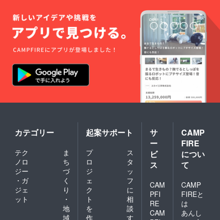
ていた
だきま
す。)
カテゴリー
起案サポート
サ
CAMP
ー
FIRE
テク
ま
プ
ス
ビ
につい
ノロ
ち
ロ
タ
ス
て
ジー
づ
ジ
ッ
・ガ
く
ェ
フ
CAM
CAMP
ジェ
り
ク
に
PFI
FIREと
ット
・
ト
相
RE
は
地
を
談
CAM
あんし
域
作
す