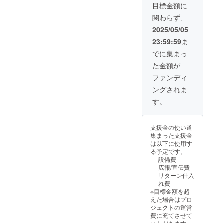
「うど
技」
園 陸上
目標金額に
現地受
ん大縄
11:00頃
競技場
け取り
関わらず、
跳び」
スター
＊
を基本
「みん
ト 「う
参加者
2025/05/05
とさせ
なで走
どん大
は競技
ていた
23:59:59
ま
ろう」
縄跳
開始の
だきま
参加権
び」
30分前
でに集まっ
す。)
(当日受
13:30頃
には現
た金額が
付をお
スター
地に到
願いし
ト 「み
着し受
ファンディ
ます。)
んなで
付を済
ングされま
日
走ろ
ませて
時：
う」
くださ
す。
2025年
14:30頃
い。
5月18日
スター
＊
（曜
ト
支援者
支援金の使い道
日）
場所：
様の交
集まった支援金
「ボー
観音寺
通費や
は以下に使用す
ル競
市総合
滞在
る予定です。
技」
運動公
費：支
設備費
11:00頃
園 陸上
援者様
広報/宣伝費
スター
競技場
の交通
リターン仕入
ト 「う
＊
費や滞
れ費
どん大
参加者
在費は
※目標金額を超
縄跳
は競技
各自で
えた場合はプロ
び」
開始の
ご負担
ジェクトの運営
13:30頃
30分前
くださ
費に充てさせて
スター
には現
い。
いただきます。