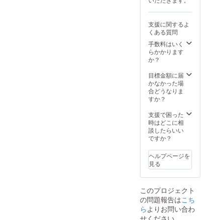
ト 「み
地に到
＊
んなで
着し受
支援者
走ろ
付を済
様との
支援に関するよ
う」
ませて
連絡方
くある質問
14:30頃
くださ
法：詳
スター
い。
手数料はいく
細は
ト
＊
らかかります
メール
場所：
支援者
か？
で連絡
観音寺
様の交
しま
市総合
通費や
目標金額に届
す。 ●T
運動公
滞在
かなかった場
シャツ
園 陸上
費：支
合どうなりま
(当日受
競技場
援者様
すか？
付時の
＊
の交通
現地受
参加者
費や滞
支援で困った
け取り
は競技
在費は
時はどこに相
を基本
開始の
各自で
談したらいい
とさせ
30分前
ご負担
ですか？
ていた
には現
くださ
だきま
地に到
い。
す。)
ヘルプページを
着し受
＊
見る
付を済
支援者
ませて
様との
くださ
連絡方
このプロジェクト
い。
法：詳
の問題報告は
＊
こち
細は
支援者
メール
ら
よりお問い合わ
様の交
で連絡
せください