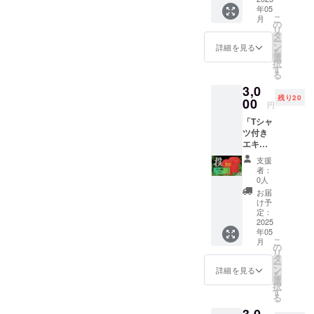
時：
地に到
い。
年05
学生以
2025年
着し受
＊
こ
月
下の
5月18日
の
付を済
支援者
リ
部)」 ●
（曜
タ
ませて
様との
ー
サンク
日）
ン
くださ
詳細を見る
連絡方
を
スメー
13:30頃
選
い。
法：詳
択
ル
スター
す
＊
細は
る
●5/18エ
ト
支援者
メール
3,0
キシビ
場所：
様の交
で連絡
残り20
ジョン
00
観音寺
通費や
しま
円
ゲーム
市総合
滞在
す。 ●T
「Tシャ
運動公
費：支
シャツ
ツ付き
「ボー
園 陸上
援者様
(当日受
エキシ
ル競
競技場
の交通
付時の
ビジョ
技」参
＊
費や滞
現地受
支援
ンゲー
加権(当
参加者
在費は
者：
け取り
ム参加
日受付
は競技
0人
各自で
を基本
チケッ
をお願
開始の
ご負担
お届
とさせ
ト：
いしま
30分前
け予
くださ
ていた
ボール
す。)
定：
には現
い。
だきま
競技(中
2025
日
地に到
＊
す。)
年05
高生の
時：
着し受
支援者
こ
月
部)」 ●
2025年
の
付を済
様との
リ
サンク
5月18日
タ
ませて
連絡方
ー
スメー
（曜
ン
くださ
詳細を見る
法：詳
を
ル
日）
選
い。
細は
択
●5/18エ
11:00頃
す
＊
メール
る
キシビ
スター
支援者
で連絡
ジョン
ト