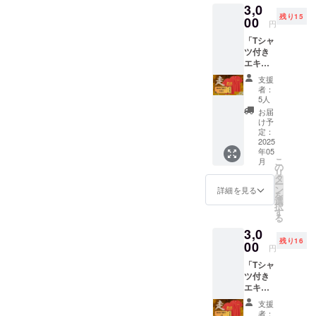
3,0
キシビ
残り15
ジョン
00
円
ゲーム
「Tシャ
「み
ツ付き
んなで
エキシ
走ろ
ビジョ
う」参
支援
ンゲー
加権(当
者：
ム参加
日受付
5人
チケッ
をお願
お届
ト：み
いしま
け予
んなで
す。)
定：
走ろう
2025
日
年05
(中高生
時：
こ
月
の部)」
2025年
の
リ
●サンク
5月18日
タ
ー
スメー
（曜
ン
詳細を見る
を
ル
日）
選
択
●5/18エ
14:30頃
す
る
キシビ
スター
3,0
ジョン
ト
残り16
ゲーム
00
場所：
円
「み
観音寺
「Tシャ
んなで
市総合
ツ付き
走ろ
運動公
エキシ
う」参
園 陸上
ビジョ
加権(当
競技場
支援
ンゲー
日受付
＊
者：