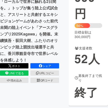
「ローカルで世界に触れる2日間
円
を。」トップが集う陸上公式試合
まちづくり・地域活性化
と、アスリートと共創するエキシ
ビジョンゲームがあわさった前代
CAMPFIRE for Social Good
CAMPFIRE Creation
56%
未聞の陸上イベント「アースグラ
CAMPFIREふるさと納税
machi-ya
コミュニティ
目標金額は
ンプリ2025Kagawa」を開催。末
300,000円
續慎吾・荻田大樹、ふたりのオリ
ンピック陸上競技出場選手と共
支援者数
52
人
に、香川県観音寺市で世界レベル
を体感しよう！
ポスト
シェア
LINEで送る
URLコピー
募集終了まで残
り
埋め込み
QRコード
終了