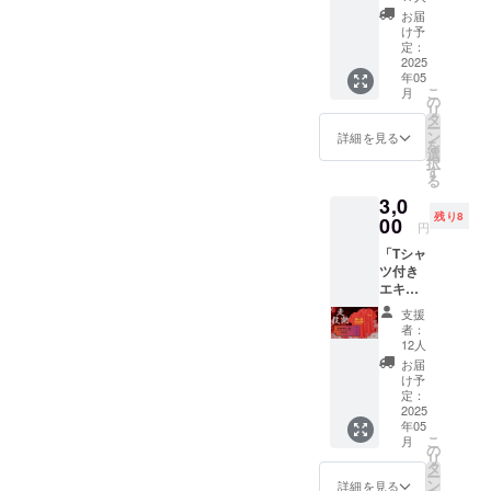
とさせ
チケッ
いしま
開始の
各自で
お届
ていた
ト：フ
す。)
30分前
け予
ご負担
だきま
ルコー
日
定：
には現
くださ
す。)
ス(小学
2025
時：
地に到
い。
年05
生以下
2025年
着し受
＊
こ
月
の部)」
5月18日
の
付を済
支援者
リ
●サンク
（曜
タ
ませて
様との
ー
スメー
日）
ン
くださ
詳細を見る
連絡方
を
ル
11:00頃
選
い。
法：詳
択
●5/18エ
スター
す
＊
細は
る
キシビ
ト
支援者
メール
3,0
ジョン
場所：
様の交
で連絡
残り8
ゲーム
00
観音寺
通費や
しま
円
市総合
滞在
す。 ●T
「Tシャ
「ボー
運動公
費：支
シャツ
ツ付き
ル競
園 陸上
援者様
(当日受
エキシ
技」
競技場
の交通
付時の
ビジョ
「うど
＊
費や滞
現地受
支援
ンゲー
ん大縄
参加者
在費は
者：
け取り
ム参加
跳び」
は競技
12人
各自で
を基本
チケッ
「みん
開始の
ご負担
お届
とさせ
ト：フ
なで走
30分前
け予
くださ
ていた
ルコー
ろう」
定：
には現
い。
だきま
ス(中高
2025
参加権
地に到
＊
す。)
年05
生の
(当日受
着し受
支援者
こ
月
部)」 ●
付をお
の
付を済
様との
リ
サンク
願いし
タ
ませて
連絡方
ー
スメー
ます。)
ン
くださ
詳細を見る
法：詳