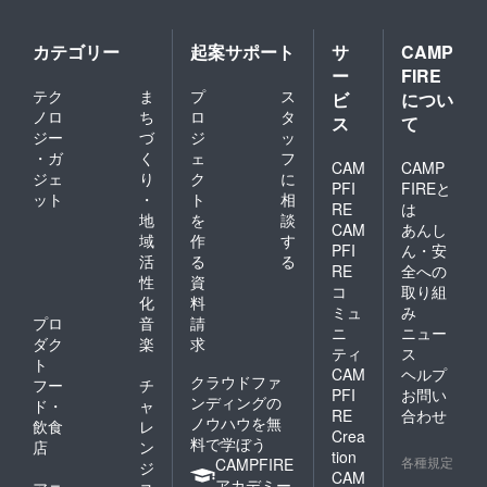
カテゴリー
起案サポート
サ
CAMP
ー
FIRE
テク
ま
プ
ス
ビ
につい
ノロ
ち
ロ
タ
ス
て
ジー
づ
ジ
ッ
・ガ
く
ェ
フ
CAM
CAMP
ジェ
り
ク
に
PFI
FIREと
ット
・
ト
相
RE
は
地
を
談
CAM
あんし
域
作
す
PFI
ん・安
活
る
る
RE
全への
性
資
コ
取り組
化
料
ミュ
み
プロ
音
請
ニ
ニュー
ダク
楽
求
ティ
ス
ト
CAM
ヘルプ
クラウドファ
フー
チ
PFI
お問い
ンディングの
ド・
ャ
RE
合わせ
ノウハウを無
飲食
レ
Crea
料で学ぼう
店
ン
tion
各種規定
CAMPFIRE
ジ
CAM
アカデミー