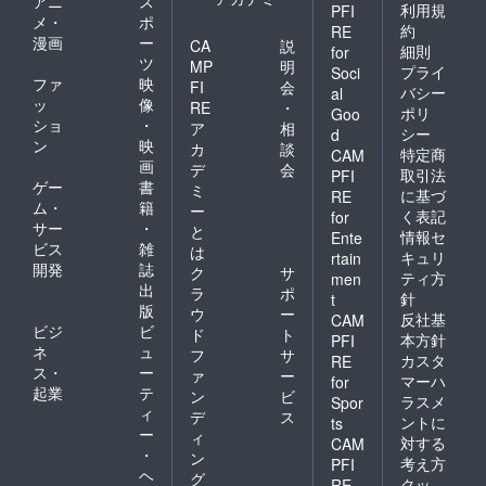
アニ
ス
利用規
PFI
メ・
ポ
約
RE
漫画
ー
CA
説
細則
for
ツ
MP
明
プライ
Soci
ファ
映
FI
会
バシー
al
ッ
像
RE
・
ポリ
Goo
ショ
・
ア
相
シー
d
ン
映
カ
談
特定商
CAM
画
デ
会
取引法
PFI
ゲー
書
ミ
に基づ
RE
ム・
籍
ー
く表記
for
サー
・
と
情報セ
Ente
ビス
雑
は
キュリ
rtain
開発
誌
ク
サ
ティ方
men
出
ラ
ポ
針
t
版
ウ
ー
反社基
CAM
ビジ
ビ
ド
ト
本方針
PFI
ネ
ュ
フ
サ
カスタ
RE
ス・
ー
ァ
ー
マーハ
for
起業
テ
ン
ビ
ラスメ
Spor
ィ
デ
ス
ントに
ts
ー
ィ
対する
CAM
・
ン
考え方
PFI
ヘ
グ
クッ
RE