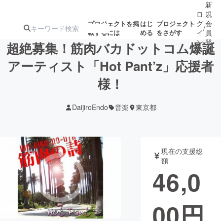
新
ロ
規
グ
会
プロジェクトを掲
はじ
プロジェクト
/
載するには
める
をさがす
イ
員
ン
登
超絶募集！筋肉バカドットコム爆誕
録
アーティスト「Hot Pant’z」応援者
様！
人気のプロ
注目のリ
注目の新着プロ
募集終了が近いプ
もうすぐ公開
ジェクト
ターン
ジェクト
ロジェクト
されます
DaijiroEndo
音楽
東京都
アート・写真
音楽
現在の支援総
テクノロジー・ガジェット
ゲーム・サ
額
46,0
映像・映画
書籍・雑誌
00
円
ビジネス・起業
チャレンジ