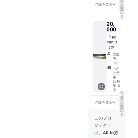
ー
パッ
(\10500
ン
詳細を見る
を
ケージ
相当)
選
択
でプレ
す
る
ゼン
20,
ト！ ①
＋新曲
000
円
音源
「Hot
データ
Pant’z
をCDに
（ホッ
し、盤
トパン
面には
支援
ツ）」
「Hot
者：
のCD＋
Pant’z
0人
秘蔵写
（ホッ
お届
真が
トパン
け予
入った
ツ）」
定：
スペ
2016
直筆サ
年10
シャル
イン入
こ
月
BOXを
り。更
の
リ
プレゼ
に、あ
タ
ー
ント！
なたの
ン
詳細を見る
を
④＋
お名前
選
択
ジャ
を筋肉
す
る
ケット
バカ
このプロ
作成時
ドット
ジェクト
などに
コムの
撮影さ
「Hot
は、
All-In方
れた筋
Pant’z