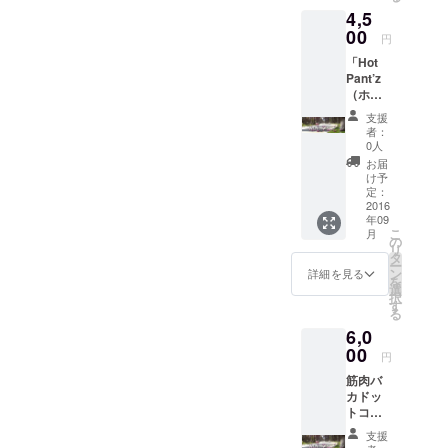
4,5
データ
い。 「あの時すでに「Hot
とジャ
00
円
Pant’z」がクルと俺は分
ケット
「Hot
写真
かっていた。「Hot Pant’z」
Pant’z
デー
（ホッ
タ、
は俺が育てた」 と。 イタ
トパン
「Hot
支援
ツ）」
Pant’z
リアのルネサンス期を代表
者：
のオリ
（ホッ
0人
する芸術家、レオナルド・
ジナル
トパン
お届
グッズ
ツ）特
け予
ダ・ヴィンチは言っていま
BOXを
製ス
定：
プレゼ
2016
テッ
した。 「その手に魂が込め
年09
ント ！
カー」
こ
月
①+
＋「Hot
の
られなければ、芸術は生ま
リ
「Hot
Pant’z
タ
ー
れないのだ」 「Hot
Pant’z
（ホッ
ン
詳細を見る
を
（ホッ
トパン
選
択
Pant’z」は芸術です。アイ
トパン
ツ）マ
す
る
ツ）
グカッ
ドルではありません。だか
6,0
皿」お
プ」を
届けい
00
送らせ
らこそ顔出しは不要であ
円
たしま
て頂き
筋肉バ
り、ジャケットの写真も筋
す。
ます。
カドッ
(\6000
(\4500
肉（若干服）という金箔の
トコム
円相当)
円相当)
のオリ
支援
漆塗りのごとく洗練された
ジナル