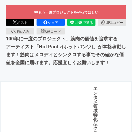
もう一度プロジェクトをやってほしい
ポスト
シェア
LINEで送る
URLコピー
埋め込み
QRコード
100年に一度のプロジェクト、筋肉の価値を追求する
アーティスト「Hot Pant’z(ホットパンツ)」が本格稼動し
ます！筋肉はメロディとシンクロする事でその確かな価
値を全国に届けます。応援宜しくお願いします！
エ
ン
タ
メ
領
域
特
化
型
ク