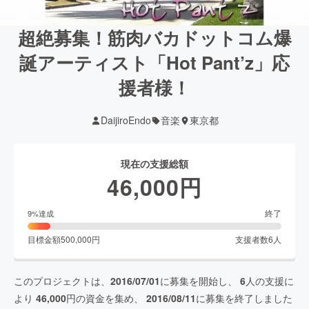
超絶募集！筋肉バカドットコム爆
誕アーティスト「Hot Pant’z」応
援者様！
DaijiroEndo
音楽
東京都
現在の支援総額
46,000
円
終了
9
%達成
目標金額
500,000
円
支援者数
6
人
このプロジェクトは、
2016/07/01
に募集を開始し、
6
人の支援に
より
46,000
円の資金を集め、
2016/08/11
に募集を終了しました