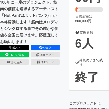
100年に一度のプロジェクト、筋
肉の価値を追求するアーティスト
まちづくり・地域活性化
9%
「Hot Pant’z(ホットパンツ)」が
目標金額は
500,000円
本格稼動します！筋肉はメロディ
CAMPFIRE for Social Good
CAMPFIRE Creation
とシンクロする事でその確かな価
CAMPFIREふるさと納税
machi-ya
コミュニティ
支援者数
値を全国に届けます。応援宜しく
6
人
お願いします！
ポスト
シェア
LINEで送る
URLコピー
募集終了まで残
埋め込み
QRコード
り
終了
このプロジェクトは、