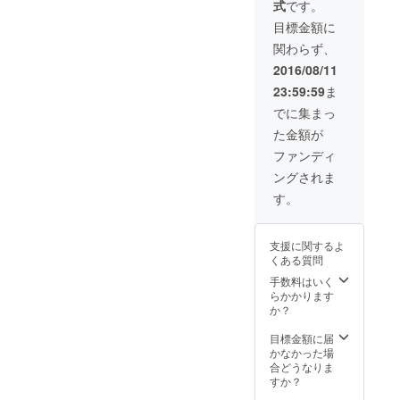
式
です。
肉部位
（ホッ
バラエ
トパン
目標金額に
ティ
ツ）特
関わらず、
「Hot
別ペー
Pant’z
ジ」、
2016/08/11
（ホッ
「Hot
23:59:59
ま
トパン
Pant’z
ツ）秘
（ホッ
でに集まっ
蔵写
トパン
た金額が
真」
ツ）公
（10枚
式
ファンディ
以上）
Facebo
ングされま
を同封
okペー
しま
ジ」で
す。
す。
お名前
（超プ
+URLを
ライス
掲載し
支援に関するよ
レス）
ます。
くある質問
手数料はいく
らかかります
か？
目標金額に届
かなかった場
合どうなりま
すか？