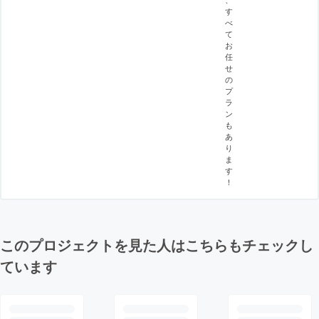
す
べ
て
お
任
せ
の
プ
ラ
ン
も
あ
り
ま
す
！
このプロジェクトを見た人はこちらもチェックし
ています