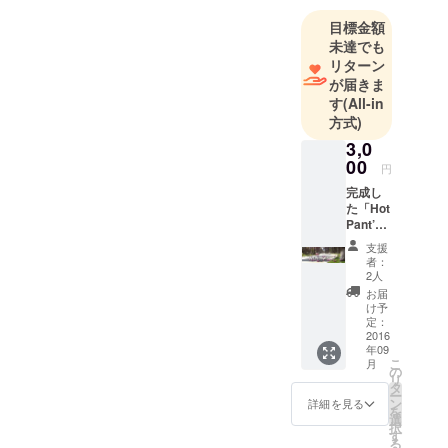
ニング支援
プロジェクトを選んでいた
目標金額
「アビリ
未達でも
だいた眼力。眼輪筋。さす
ティトレー
リターン
がとしか言いようがありま
ナー」事
が届きま
業、
せん。まるでサハラ砂漠の
す
(All-in
方式)
筋肉系メ
中から砂金を見つけ出すか
ディア 「筋
3,0
のような運。攻める勇気。
00
肉バカドッ
円
熱いハート。間違いなく、
トコム」事
完成し
た「Hot
業を開発、
応援してくださった方と共
Pant’z
運営中。
（ホッ
に、歴史に名を残す事にな
支援
トパン
者：
るでしょう。 当然の権利
ツ）」
2人
新曲音
お届
ではありますが、世界中に
源デー
け予
タをプ
定：
「Hot Pant’z」の曲が知れ
レゼン
2016
年09
ト！ お
渡った時、ワイングラスを
こ
月
礼の
の
リ
手に持ち、スモークチキン
メッ
タ
ー
セー
ン
詳細を見る
をほおばりながらこの台詞
を
ジ、録
選
択
音した
す
を是非言っていただきた
る
音声