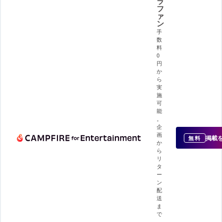
ラ
フ
ァ
ン
手
数
料
0
円
か
ら
実
施
可
能
。
企
画
掲載
無料
か
ら
リ
タ
ー
ン
配
送
ま
で
、