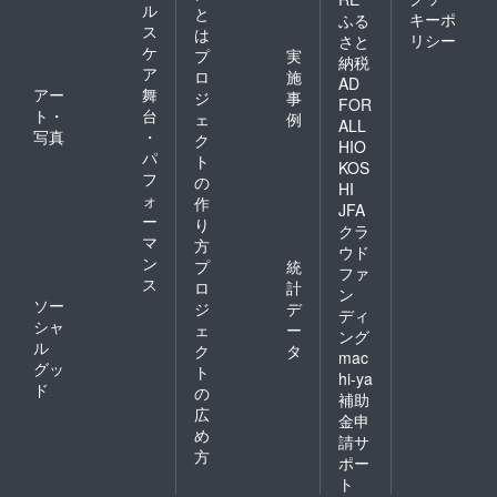
ル
と
キーポ
ふる
ス
は
リシー
さと
ケ
プ
実
納税
ア
ロ
施
AD
アー
舞
ジ
事
FOR
ト・
台
ェ
例
ALL
写真
・
ク
HIO
パ
ト
KOS
フ
の
HI
ォ
作
JFA
ー
り
クラ
マ
方
ウド
ン
プ
統
ファ
ス
ロ
計
ン
ソー
ジ
デ
ディ
シャ
ェ
ー
ング
ル
ク
タ
mac
グッ
ト
hi-ya
ド
の
補助
広
金申
め
請サ
方
ポー
ト