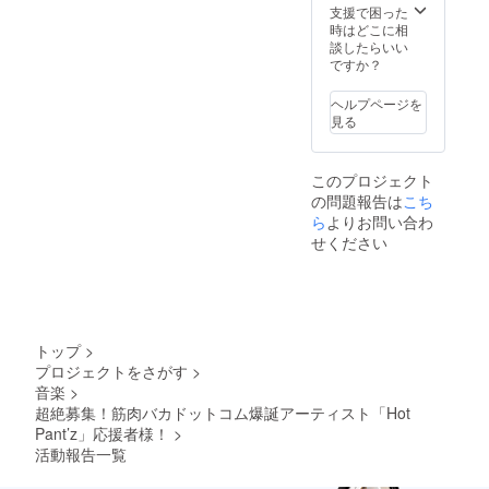
支援で困った
時はどこに相
談したらいい
ですか？
ヘルプページを
見る
このプロジェクト
の問題報告は
こち
ら
よりお問い合わ
せください
トップ
>
プロジェクトをさがす
>
音楽
>
超絶募集！筋肉バカドットコム爆誕アーティスト「Hot
Pant’z」応援者様！
>
活動報告一覧