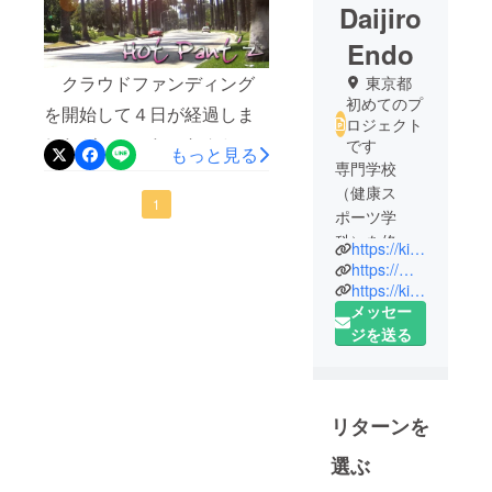
Daijiro
Endo
クラウドファンディング
東京都
初めてのプ
を開始して４日が経過しま
ロジェクト
したが、いったいなんとい
です
もっと見る
専門学校
うスピーディーさなので
（健康ス
しょうか。すでに２名の方
1
ポーツ学
がこのプロジェクトを応援
科）を修了
https://kinbitious.com/
し、プログ
してくれております。本当
https://menu.abilitytrainer.cloud/
ラマを経
https://kinnikubaka.com/news/
にありがとうございます！
メッセー
験。
（リターンのお礼メールは
ジを送る
スポーツを
ファンディング終了後、全
面白くする
開発会社
力の長文を送らせていただ
「合同会社
きます） 数多くのクラウ
リターンを
キンビシャ
ドファンディングが世に溢
ス」創業。
選ぶ
れている中、「Hot Pant’z」
野球トレー