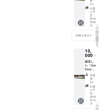
者：
グッズ
0人
ものになるでしょう。曲、
をスペ
お届
シャル
歌詞、写真、ウェブ、いっ
け予
BOXプ
定：
たいこれらにどれだけの魂
レゼン
2016
年09
ト！ ①
が込められるのか。筋肉を
こ
月
＋②＋
の
リ
オリジ
タ
メロディにのせる大冒険
ー
ナル
ン
詳細を見る
を
キャッ
は、今、ひっそりと始まろ
選
択
プ、
す
る
うとしています。
「レ
10,
ジェン
ド」
000
円
「筋肉
録音し
バカ特
た「Hot
製シー
Pant’z
ル」
（ホッ
「筋肉
支援
トパン
バカコ
者：
ツ）」
ラボヘ
4人
新曲音
ルシー
お届
源デー
カレー2
け予
タをCD
食セッ
定：
にし、
2016
ト」お
年10
オリジ
届けい
こ
月
ナルギ
たしま
の
リ
フト
す。
タ