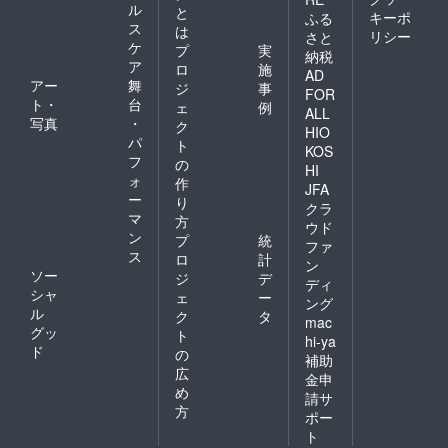
ル
と
キーポ
ふる
ス
は
リシー
さと
ケ
プ
実
納税
ア
ロ
施
AD
アー
舞
ジ
事
FOR
ト・
台
ェ
例
ALL
写真
・
ク
HIO
パ
ト
KOS
フ
の
HI
ォ
作
JFA
ー
り
クラ
マ
方
ウド
ン
プ
統
ファ
ス
ロ
計
ン
ソー
ジ
デ
ディ
シャ
ェ
ー
ング
ル
ク
タ
mac
グッ
ト
hi-ya
ド
の
補助
広
金申
め
請サ
方
ポー
ト