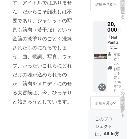
す。アイドルではありませ
ー
パッ
(\10500
ン
詳細を見る
を
ケージ
相当)
選
ん。だからこそ顔出しは不
択
でプレ
す
る
ゼン
要であり、ジャケットの写
20,
ト！ ①
＋新曲
000
真も筋肉（若干服）という
円
音源
「Hot
金箔の漆塗りのごとく洗練
データ
Pant’z
をCDに
されたものになるでしょ
（ホッ
し、盤
トパン
面には
支援
う。曲、歌詞、写真、ウェ
ツ）」
「Hot
者：
のCD＋
Pant’z
0人
ブ、いったいこれらにどれ
秘蔵写
（ホッ
お届
真が
トパン
け予
だけの魂が込められるの
入った
ツ）」
定：
スペ
2016
か。筋肉をメロディにのせ
直筆サ
年10
シャル
イン入
こ
月
る大冒険は、今、ひっそり
BOXを
り。更
の
リ
プレゼ
に、あ
タ
ー
と始まろうとしています。
ント！
なたの
ン
詳細を見る
を
④＋
お名前
選
択
ジャ
を筋肉
す
る
ケット
バカ
このプロ
作成時
ドット
ジェクト
などに
コムの
撮影さ
「Hot
は、
All-In方
れた筋
Pant’z