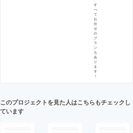
す
べ
て
お
任
せ
の
プ
ラ
ン
も
あ
り
ま
す
！
このプロジェクトを見た人はこちらもチェックし
ています