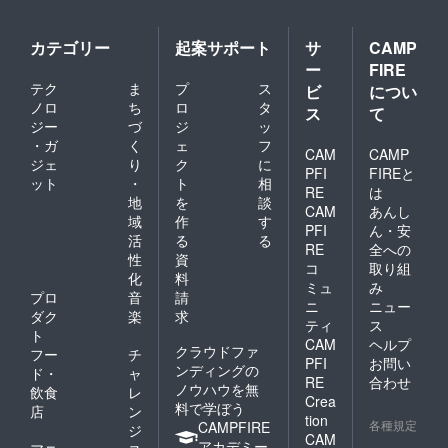
カテゴリー
起案サポート
サ
CAMP
ー
FIRE
テク
ま
プ
ス
ビ
につい
ノロ
ち
ロ
タ
ス
て
ジー
づ
ジ
ッ
・ガ
く
ェ
フ
CAM
CAMP
ジェ
り
ク
に
PFI
FIREと
ット
・
ト
相
RE
は
地
を
談
CAM
あんし
域
作
す
PFI
ん・安
活
る
る
RE
全への
性
資
コ
取り組
化
料
ミュ
み
プロ
音
請
ニ
ニュー
ダク
楽
求
ティ
ス
ト
CAM
ヘルプ
クラウドファ
フー
チ
PFI
お問い
ンディングの
ド・
ャ
RE
合わせ
ノウハウを無
飲食
レ
Crea
料で学ぼう
店
ン
tion
各種規定
CAMPFIRE
ジ
CAM
アカデミー