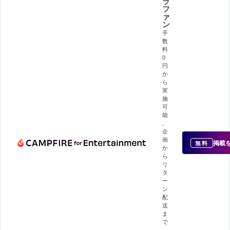
ラ
フ
ァ
ン
手
数
料
0
円
か
ら
実
施
可
能
。
企
画
掲載
無料
か
ら
リ
タ
ー
ン
配
送
ま
で
、