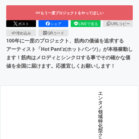
もう一度プロジェクトをやってほしい
ポスト
シェア
LINEで送る
URLコピー
埋め込み
QRコード
100年に一度のプロジェクト、筋肉の価値を追求する
アーティスト「Hot Pant’z(ホットパンツ)」が本格稼動し
ます！筋肉はメロディとシンクロする事でその確かな価
値を全国に届けます。応援宜しくお願いします！
エ
ン
タ
メ
領
域
特
化
型
ク