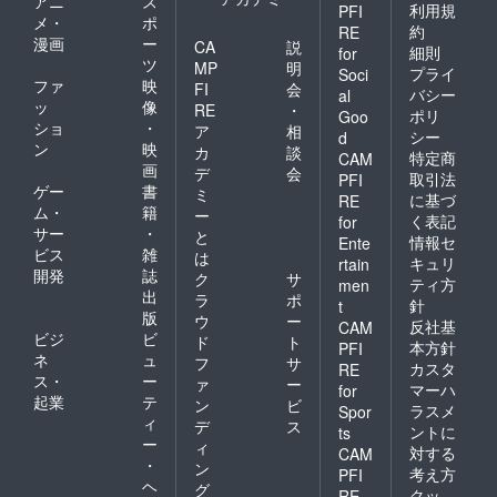
アニ
ス
利用規
PFI
メ・
ポ
約
RE
漫画
ー
CA
説
細則
for
ツ
MP
明
プライ
Soci
ファ
映
FI
会
バシー
al
ッ
像
RE
・
ポリ
Goo
ショ
・
ア
相
シー
d
ン
映
カ
談
特定商
CAM
画
デ
会
取引法
PFI
ゲー
書
ミ
に基づ
RE
ム・
籍
ー
く表記
for
サー
・
と
情報セ
Ente
ビス
雑
は
キュリ
rtain
開発
誌
ク
サ
ティ方
men
出
ラ
ポ
針
t
版
ウ
ー
反社基
CAM
ビジ
ビ
ド
ト
本方針
PFI
ネ
ュ
フ
サ
カスタ
RE
ス・
ー
ァ
ー
マーハ
for
起業
テ
ン
ビ
ラスメ
Spor
ィ
デ
ス
ントに
ts
ー
ィ
対する
CAM
・
ン
考え方
PFI
ヘ
グ
クッ
RE