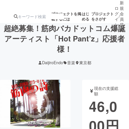
新
ロ
規
グ
会
プロジェクトを掲
はじ
プロジェクト
/
載するには
める
をさがす
イ
員
ン
登
超絶募集！筋肉バカドットコム爆誕
録
アーティスト「Hot Pant’z」応援者
様！
人気のプロ
注目のリ
注目の新着プロ
募集終了が近いプ
もうすぐ公開
ジェクト
ターン
ジェクト
ロジェクト
されます
DaijiroEndo
音楽
東京都
アート・写真
音楽
現在の支援総
テクノロジー・ガジェット
ゲーム・サ
額
46,0
映像・映画
書籍・雑誌
00
円
ビジネス・起業
チャレンジ