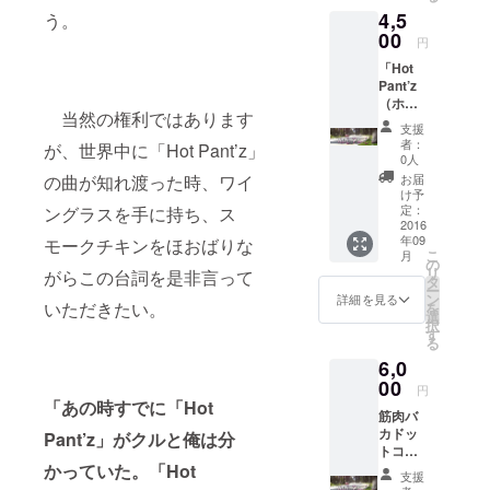
4,5
う。
データ
とジャ
00
円
ケット
「Hot
写真
Pant’z
デー
（ホッ
タ、
当然の権利ではあります
トパン
「Hot
支援
ツ）」
Pant’z
者：
が、世界中に「Hot Pant’z」
のオリ
（ホッ
0人
ジナル
トパン
の曲が知れ渡った時、ワイ
お届
グッズ
ツ）特
け予
BOXを
製ス
定：
ングラスを手に持ち、ス
プレゼ
2016
テッ
年09
モークチキンをほおばりな
ント ！
カー」
こ
月
①+
＋「Hot
の
リ
がらこの台詞を是非言って
「Hot
Pant’z
タ
ー
Pant’z
（ホッ
ン
詳細を見る
いただきたい。
を
（ホッ
トパン
選
択
トパン
ツ）マ
す
る
ツ）
グカッ
6,0
皿」お
プ」を
届けい
00
送らせ
円
たしま
て頂き
「あの時すでに「Hot
筋肉バ
す。
ます。
カドッ
(\6000
Pant’z」がクルと俺は分
(\4500
トコム
円相当)
円相当)
かっていた。「Hot
のオリ
支援
ジナル