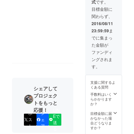
式
です。
肉部位
（ホッ
バラエ
トパン
目標金額に
ティ
ツ）特
関わらず、
「Hot
別ペー
Pant’z
ジ」、
2016/08/11
（ホッ
「Hot
23:59:59
ま
トパン
Pant’z
ツ）秘
（ホッ
でに集まっ
蔵写
トパン
た金額が
真」
ツ）公
（10枚
式
ファンディ
以上）
Facebo
ングされま
を同封
okペー
しま
ジ」で
す。
す。
お名前
（超プ
+URLを
ライス
掲載し
支援に関するよ
レス）
ます。
くある質問
シェアして
手数料はいく
プロジェク
らかかります
トをもっと
か？
応援！
LIN
ポ
シ
目標金額に届
Eで
かなかった場
ス
ェ
送
合どうなりま
ト
ア
すか？
る