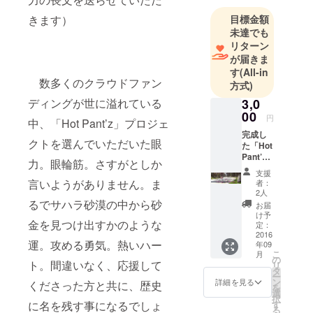
ニング支援
きます）
目標金額
「アビリ
未達でも
ティトレー
リターン
ナー」事
が届きま
業、
す
(All-in
数多くのクラウドファン
方式)
筋肉系メ
ディア 「筋
ディングが世に溢れている
3,0
00
肉バカドッ
円
中、「Hot Pant’z」プロジェ
トコム」事
完成し
クトを選んでいただいた眼
た「Hot
業を開発、
Pant’z
運営中。
力。眼輪筋。さすがとしか
（ホッ
支援
トパン
言いようがありません。ま
者：
ツ）」
2人
新曲音
るでサハラ砂漠の中から砂
お届
源デー
け予
金を見つけ出すかのような
タをプ
定：
レゼン
2016
運。攻める勇気。熱いハー
年09
ト！ お
こ
月
礼の
の
ト。間違いなく、応援して
リ
メッ
タ
ー
セー
ン
詳細を見る
くださった方と共に、歴史
を
ジ、録
選
択
音した
に名を残す事になるでしょ
す
る
音声