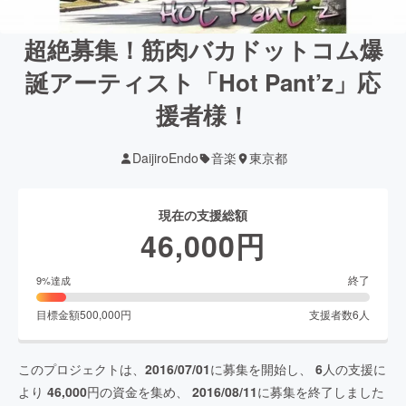
超絶募集！筋肉バカドットコム爆
誕アーティスト「Hot Pant’z」応
援者様！
DaijiroEndo
音楽
東京都
現在の支援総額
46,000
円
終了
9
%達成
目標金額
500,000
円
支援者数
6
人
このプロジェクトは、
2016/07/01
に募集を開始し、
6
人の支援に
より
46,000
円の資金を集め、
2016/08/11
に募集を終了しました