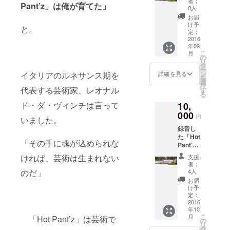
者：
Pant’z」は俺が育てた」
グッズ
0人
をスペ
お届
シャル
け予
と。
BOXプ
定：
レゼン
2016
年09
ト！ ①
こ
月
＋②＋
の
リ
オリジ
タ
ー
ナル
ン
イタリアのルネサンス期を
詳細を見る
を
キャッ
選
択
プ、
代表する芸術家、レオナル
す
る
「レ
ド・ダ・ヴィンチは言って
10,
ジェン
ド」
000
円
いました。
「筋肉
録音し
バカ特
た「Hot
製シー
「その手に魂が込められな
Pant’z
ル」
（ホッ
「筋肉
ければ、芸術は生まれない
支援
トパン
バカコ
者：
ツ）」
ラボヘ
のだ」
4人
新曲音
ルシー
お届
源デー
カレー2
け予
タをCD
食セッ
定：
にし、
2016
ト」お
年10
オリジ
届けい
こ
月
「Hot Pant’z」は芸術で
ナルギ
たしま
の
リ
フト
す。
タ