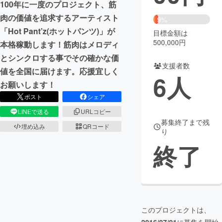
100年に一度のプロジェクト、筋
肉の価値を追求するアーティスト
まちづくり・地域活性化
9%
「Hot Pant’z(ホットパンツ)」が
目標金額は
500,000円
本格稼動します！筋肉はメロディ
CAMPFIRE for Social Good
CAMPFIRE Creation
とシンクロする事でその確かな価
CAMPFIREふるさと納税
machi-ya
コミュニティ
支援者数
値を全国に届けます。応援宜しく
6
人
お願いします！
ポスト
シェア
LINEで送る
URLコピー
募集終了まで残
埋め込み
QRコード
り
終了
このプロジェクトは、