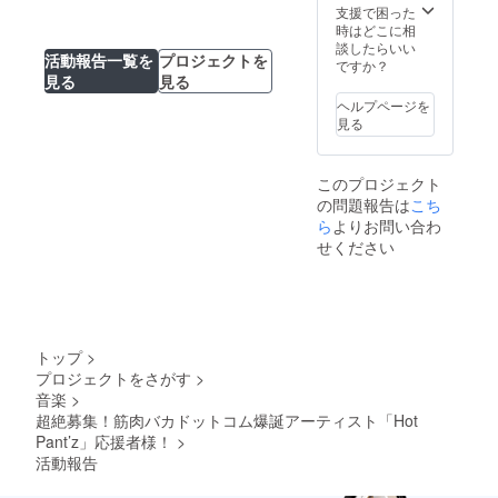
支援で困った
時はどこに相
談したらいい
活動報告一覧を
プロジェクトを
ですか？
見る
見る
ヘルプページを
見る
このプロジェクト
の問題報告は
こち
ら
よりお問い合わ
せください
トップ
>
プロジェクトをさがす
>
音楽
>
超絶募集！筋肉バカドットコム爆誕アーティスト「Hot
Pant’z」応援者様！
>
活動報告