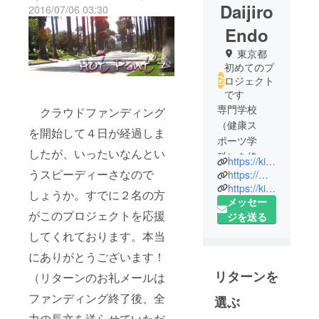
Daijiro
2016/07/06 03:30
Endo
東京都
初めてのプ
ロジェクト
です
専門学校
クラウドファンディング
（健康ス
を開始して４日が経過しま
ポーツ学
したが、いったいなんとい
科）を修了
https://kinbitious.com/
し、プログ
うスピーディーさなので
https://menu.abilitytrainer.cloud/
ラマを経
https://kinnikubaka.com/news/
しょうか。すでに２名の方
メッセー
験。
がこのプロジェクトを応援
ジを送る
スポーツを
面白くする
してくれております。本当
開発会社
にありがとうございます！
「合同会社
リターンを
（リターンのお礼メールは
キンビシャ
ス」創業。
ファンディング終了後、全
選ぶ
野球トレー
力の長文を送らせていただ