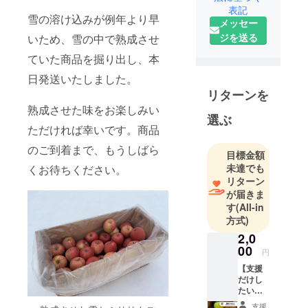
表記
営んでいま
雪の溶け込みが例年より早
メッセー
す。
ジを送る
いため、雪の中で熟成させ
りんごは青
森の涼しい
ていた商品を掘り出し、本
気候に育ま
日発送いたしました。
れ、先代た
リターンを
ちのたゆま
熟成させた味をお楽しみい
ぬ熱意と努
選ぶ
ただければ幸いです。商品
力から世界
最高の品質
のご到着まで、もうしばら
目標金額
を保ち続け
未達でも
くお待ちください。
ています。
リターン
しかしその
が届きま
す
(All-in
一方で少し
方式)
の傷だけでB
2,0
級扱いされ
00
てしまい出
円
荷できない
【支援
だけし
ことも多々
たい方
あります。
はコチ
支援