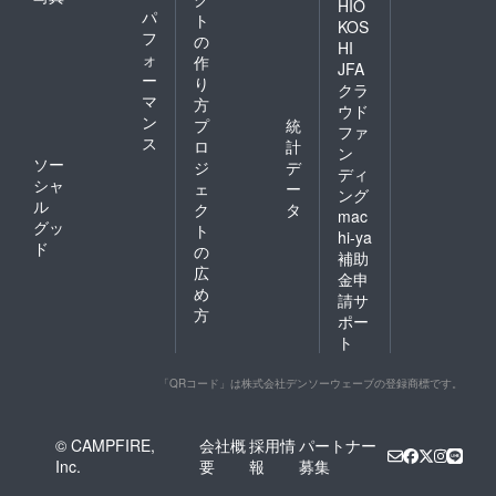
HIO
パ
ト
KOS
フ
の
HI
ォ
作
JFA
ー
り
クラ
マ
方
ウド
ン
プ
統
ファ
ス
ロ
計
ン
ソー
ジ
デ
ディ
シャ
ェ
ー
ング
ル
ク
タ
mac
グッ
ト
hi-ya
ド
の
補助
広
金申
め
請サ
方
ポー
ト
「QRコード」は株式会社デンソーウェーブの登録商標です。
© CAMPFIRE,
会社概
採用情
パートナー
Inc.
要
報
募集