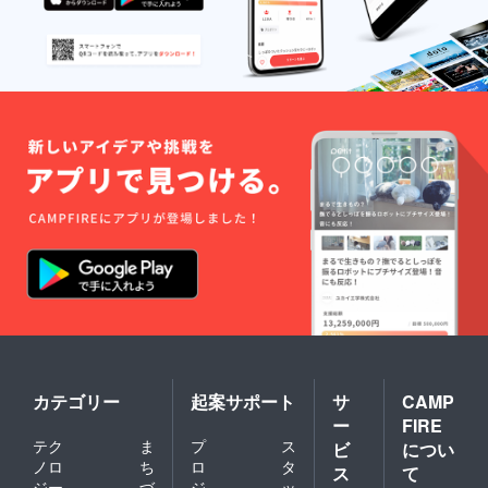
カテゴリー
起案サポート
サ
CAMP
ー
FIRE
テク
ま
プ
ス
ビ
につい
ノロ
ち
ロ
タ
ス
て
ジー
づ
ジ
ッ