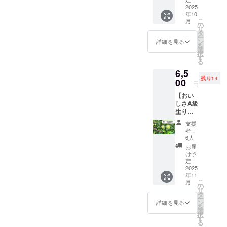
原産国/
示：り
傷でB級
2025
期：１
産地：
んご ・
年10
扱いさ
０月５
日本(青
賞味/消
こ
月
れてい
日頃
の
森県) ・
費期
リ
る美味
（予
タ
サイズ/
限：商
ー
しさA級
定） ＜
ン
重量：
詳細を見る
品に記
を
の生り
商品
選
3kg ・
載 ・主
択
んご
（果
す
保存方
原料の
る
（紅
実）＞
法：冷
原産
6,5
玉）１
・名
蔵のう
地：日
残り14
６個〜
00
称：り
え、お
本(青森
円
２４個
んご ・
早めに
県) 原材
【おい
を収穫
原産国/
お召し
料及び
しさA級
した新
産地：
上がり
添加物
生りん
鮮なう
日本(青
くださ
等の食
ご（王
ちにお
森県) ・
い。
品表示
支援
林）５
届けし
サイズ/
者：
はお届
kg セッ
ます！
重量：
6人
け商品
ト】
品種：
5kg ・
お届
のラベ
ちょっ
紅玉 発
保存方
け予
ルに表
とした
送時
定：
法：冷
記され
傷でB級
2025
期：１
蔵のう
ます。
年11
扱いさ
０月５
え、お
商品開
こ
月
れてい
日頃
の
早めに
封前に
リ
る美味
（予
タ
お召し
は必ず
ー
しさA級
定） ＜
ン
上がり
詳細を見る
お届け
を
の生り
商品
選
くださ
のリ
択
んご
（果
す
い。
ターン
る
（王
実）＞