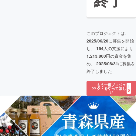
終了
このプロジェクトは、
2025/06/20
に募集を開始
し、
154
人の支援により
1,213,800
円の資金を集
め、
2025/08/31
に募集を
終了しました
もう一度プロジェ
1
クトをやってほし
5
い