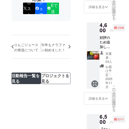
を絞っ
ださ
タ
ポ
シ
ー
Eで
た
い）
ン
詳細を見る
ス
ェ
を
ジュー
送
選
択
ト
ア
ス
す
る
る
（180m
4,6
l）3本
残り26
を大切
00
円
な人に
好評の
贈りた
ため追
くなる
りんごジュース
今年もクラファ
加しま
ような
の発送について
ン始めました！
した！
可愛い
支援
【おい
パッ
者：
しさA級
ケージ
24人
生りん
に包ん
お届
ご（サ
でお届
け予
ンふじ&
けしま
定：
活動報告一覧を
プロジェクトを
王林）
2025
す！ 品
見る
見る
年11
3kg
種：ふ
こ
月
セッ
じ・王
の
リ
ト】
林・紅
タ
ー
ちょっ
玉 発送
ン
詳細を見る
を
とした
時期：
選
択
傷でB級
２０２
す
る
扱いさ
６年２
6,5
れてい
月頃
残り11
る美味
00
（予
円
しさA級
定） ＜
【おい