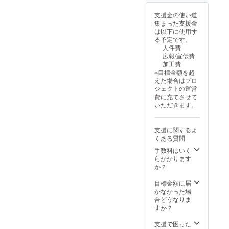
頃（予
セージ
に貼付
定） ＜
機能に
された
支援金の使い道
商品
てあら
ラベル
集まった支援金
（果
かじめ
や注意
は以下に使用す
実）＞
ご相談
書きを
る予定です。
・名
頂けま
ご確認
人件費
称：り
すと幸
くださ
広報/宣伝費
んご ・
いで
い。
加工費
原産国/
す。 品
※目標金額を超
産地：
種：サ
えた場合はプロ
日本(青
ンふじ
ジェクトの運営
森県) ・
発送時
費に充てさせて
サイズ/
期：１
いただきます。
重量：
２月１
3kg ・
０日頃
保存方
（予
支援に関するよ
法：冷
定） ＜
くある質問
蔵のう
商品
え、お
（果
手数料はいく
早めに
実）＞
らかかります
お召し
・名
か？
上がり
称：り
くださ
んご ・
目標金額に届
い。
原産国/
かなかった場
産地：
合どうなりま
日本(青
すか？
森県) ・
サイズ/
支援で困った