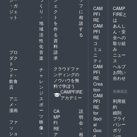
・ガ
く
ェ
フ
CAM
CAMP
ジェ
り
ク
に
PFI
FIREと
ット
・
ト
相
RE
は
地
を
談
CAM
あんし
域
作
す
PFI
ん・安
活
る
る
RE
全への
性
資
コ
取り組
化
料
ミュ
み
プロ
音
請
ニ
ニュー
ダク
楽
求
ティ
ス
ト
CAM
ヘルプ
クラウドファ
フー
チ
PFI
お問い
ンディングの
ド・
ャ
RE
合わせ
ノウハウを無
飲食
レ
Crea
料で学ぼう
店
ン
tion
各種規定
CAMPFIRE
ジ
CAM
アカデミー
アニ
ス
利用規
PFI
メ・
ポ
約
RE
漫画
ー
CA
説
細則
for
ツ
MP
明
プライ
Soci
ファ
映
FI
会
バシー
al
ッ
像
RE
・
ポリ
Goo
ショ
・
ア
相
シー
d