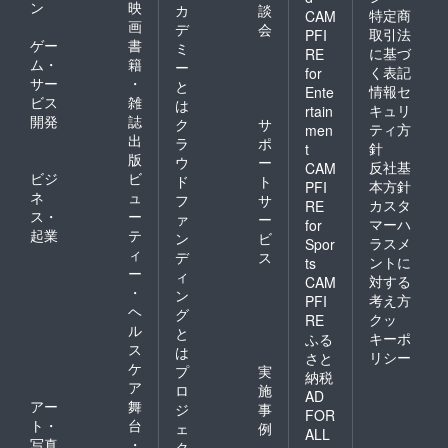
ン
映
カ
談
特定商
CAM
画
デ
会
取引法
PFI
ゲー
書
ミ
に基づ
RE
ム・
籍
ー
く表記
for
サー
・
と
情報セ
Ente
ビス
雑
は
キュリ
rtain
開発
誌
ク
サ
ティ方
men
出
ラ
ポ
針
t
版
ウ
ー
反社基
CAM
ビジ
ビ
ド
ト
本方針
PFI
ネ
ュ
フ
サ
カスタ
RE
ス・
ー
ァ
ー
マーハ
for
起業
テ
ン
ビ
ラスメ
Spor
ィ
デ
ス
ントに
ts
ー
ィ
対する
CAM
・
ン
考え方
PFI
ヘ
グ
クッ
RE
ル
と
キーポ
ふる
ス
は
リシー
さと
ケ
プ
実
納税
ア
ロ
施
AD
アー
舞
ジ
事
FOR
ト・
台
ェ
例
ALL
写真
・
ク