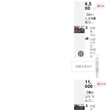
に貼付
6,5
林）１
・名
された
残り6
６個〜
00
称：り
円
ラベル
２０個
んご ・
や注意
【おい
を収穫
原産国/
書きを
しさA級
した新
産地：
ご確認
生りん
鮮なう
日本(青
くださ
ご（サ
ちにお
森県) ・
支援
い。
ンふ
届けし
サイズ/
者：
じ）５
ます！
重量：
14人
kg セッ
品種：
5kg ・
お届
ト】
王林 発
保存方
け予
ちょっ
送時
定：
法：冷
とした
2025
期：１
蔵のう
年11
傷でB級
１月１
え、お
こ
月
扱いさ
０日頃
の
早めに
リ
れてい
（予
タ
お召し
ー
る美味
定） ＜
ン
上がり
詳細を見る
を
しさA級
商品
選
くださ
択
の生り
（果
す
い。
る
んご
実）＞
11,
（サン
・名
残り16
ふじ）
000
称：り
円
１６
んご ・
【雪か
個〜２
原産国/
ぶり り
０個を
産地：
んご
収穫し
日本(青
（サン
た新鮮
森県) ・
支援
ふじ）
なうち
サイズ/
者：