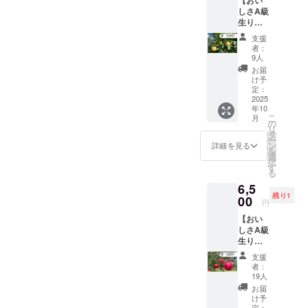
の生り
商品
しさA級
んご
（加工
生りん
（サン
品）＞
ご（ト
ふじ＆
・名
支援
キ）５
王林）
称：り
者：
kg セッ
９個〜
んご
9人
ト】
１２個
ジュー
お届
ちょっ
を収穫
ス ・原
け予
とした
した新
定：
材料
傷でB級
2025
鮮なう
名：り
年10
扱いさ
ちにお
んご ・
こ
月
れてい
届けし
の
内容
リ
る美味
ます！
タ
量：180
ー
しさA級
品種：
ン
㎖ ３
詳細を見る
を
の生り
サンふ
選
本 ・保
択
んご
じ＆王
す
存方
る
（ト
林 発送
法：直
6,5
キ）１
時期：
射日光
残り1
６個〜
00
１１月
を避け
円
２０個
１５日
て保存
【おい
を収穫
頃（予
してく
しさA級
した新
定） ＜
ださ
生りん
鮮なう
商品
い。 ・
ご（紅
ちにお
（果
添加物
支援
玉）５
届けし
実）＞
表示：
者：
kg セッ
ます！
・名
19人
なし ・
ト】
品種：
称：り
アレル
お届
ちょっ
トキ 発
んご ・
け予
ギー表
とした
送時
定：