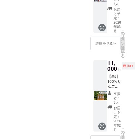
５kg
にお届
重量：
4人
セッ
けしま
5kg ・
お届
ト】 雪
す！ 品
保存方
け予
の中で
種：サ
定：
法：冷
約３ヶ
2026
ンふじ
蔵のう
年03
月間熟
発送時
え、お
こ
月
成させ
期：１
の
早めに
リ
た美味
１月１
タ
お召し
ー
しさS級
０日頃
ン
上がり
詳細を見る
を
の完熟
（予
選
くださ
択
生りん
定） ＜
す
い。
る
ご（サ
商品
11,
ンふ
（果
残り37
じ）１
000
実）＞
円
６個〜
・名
【果汁
２０個
称：り
100%り
をお届
んご ・
んご
けしま
原産国/
ジュー
す！ 品
産地：
支援
ス1,000
種：サ
日本(青
者：
㎖×６本
ンふじ
森県) ・
3人
セッ
発送時
サイズ/
お届
ト】 龍
期：２
重量：
け予
ノ口り
０２６
定：
5kg ・
んご園
2026
年３月
保存方
年02
で収穫
１０日
法：冷
こ
月
したり
頃（予
の
蔵のう
リ
んごを
定） ※
タ
え、お