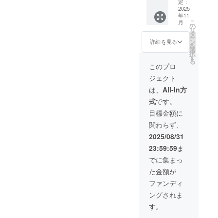
ト】
イート
んごは
定：
示：り
くださ
ちょっ
2025
１１月
軽トラ
んご ・
い。
年11
とした
２５日
の積載
賞味/消
こ
月
傷でB級
頃：サ
上限で
の
費期
リ
扱いさ
ンふじ
ある
タ
限：商
ー
れてい
＜商品
350kg
ン
品に記
詳細を見る
を
る美味
（果
を予定
選
載 ・主
択
しさA級
実）＞
してい
す
原料の
る
の生り
・名
ます。
原産
このプロ
んご
称：り
龍ノ口
地：日
ジェクト
（サン
んご ・
りんご
本(青森
ふじ＆
原産国/
園ス
県) 原材
は、
All-In方
王林）
産地：
タッフ
料及び
式
です。
９個〜
日本(青
が直接
添加物
１２個
森県) ・
軽トラ
等の食
目標金額に
を収穫
サイズ/
でお届
品表示
関わらず、
した新
重量：
けいた
はお届
鮮なう
各5kg
しま
け商品
2025/08/31
ちにお
・保存
す。 ※
のラベ
23:59:59
ま
届けし
方法：
お届け
ルに表
ます！
冷蔵の
先は国
記され
でに集まっ
品種：
うえ、
内のみ
ます。
た金額が
サンふ
お早め
とさせ
商品開
じ＆王
にお召
て頂き
封前に
ファンディ
林 発送
し上が
ます。
は必ず
ングされま
時期：
りくだ
離島の
お届け
１１月
さい。
方は
のリ
す。
１５日
メッ
ターン