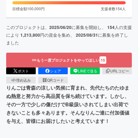
目標金額
100,000
円
支援者数
154
人
このプロジェクトは、
2025/06/20
に募集を開始し、
154
人の支援
により
1,213,800
円の資金を集め、
2025/08/31
に募集を終了し
ました
もう一度プロジェクトをやってほしい
15
ポスト
シェア
LINEで送る
URLコピー
埋め込み
QRコード
りんごは青森の涼しい気候に育まれ、先代たちのたゆま
ぬ熱意と努力から高品質を保ち続けています。しかし、
その一方で少しの傷だけでB級扱いされてしまい出荷で
きないことも多々あります。そんなりんご達に付加価値
を与え、皆様にお届けしたいと考えています！