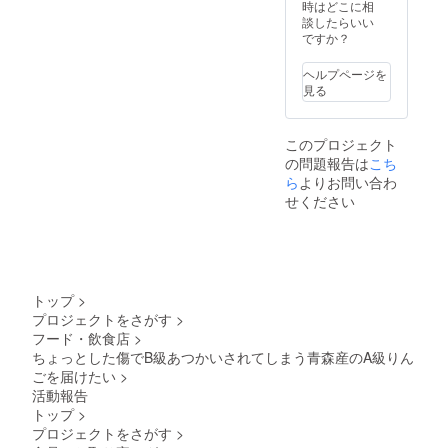
重量：
時はどこに相
350kg
談したらいい
・保存
ですか？
方法：
冷蔵の
ヘルプページを
うえ、
見る
お早め
にお召
し上が
このプロジェクト
りくだ
の問題報告は
こち
さい。
ら
よりお問い合わ
せください
トップ
>
プロジェクトをさがす
>
フード・飲食店
>
ちょっとした傷でB級あつかいされてしまう青森産のA級りん
ごを届けたい
>
活動報告
トップ
>
プロジェクトをさがす
>