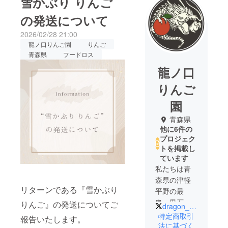
雪かぶり りんご
の発送について
2026/02/28 21:00
龍ノ口りんご園
りんご
青森県
フードロス
龍ノ口
りんご
園
青森県
他に6件の
プロジェク
トを掲載し
ています
私たちは青
森県の津軽
リターンである『雪かぶり
平野の最
奥、黒石市
りんご』の発送についてご
dragon__apple
龍ノ口でり
特定商取引
報告いたします。
んご農園を
法に基づく