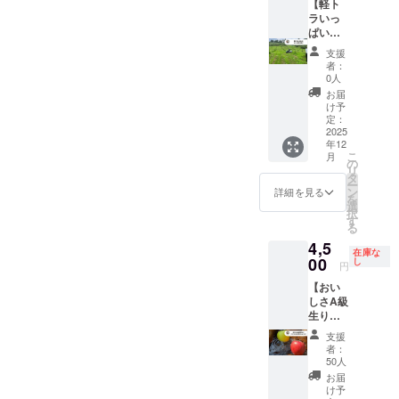
を収穫
【軽ト
（加工
持った
した順
ラいっ
品）＞
りんご
に随時
ぱいの
・名
（雪中
お届け
りんご
称：り
など特
支援
する
直接お
んご
殊な環
者：
コース
届け】
ジュー
境での
0人
です。
ちょっ
ス ・原
保存な
お届
品種：
とした
材料
ど）。
け予
つが
傷でB級
名：り
定：
＜商品
る・ト
扱いさ
2025
んご ・
（果
年12
キ・シ
れてい
内容
実）＞
こ
月
ナノス
る美味
量：
の
・名
リ
イー
しさA級
1000
タ
称：り
ー
ト・サ
の生り
㎖ ６
ン
んご ・
詳細を見る
を
ンふじ
んご
本 ・保
選
原産国/
択
発送時
（サン
存方
す
産地：
る
期（予
ふじ）
法：直
日本(青
4,5
定） ９
を軽ト
射日光
森県) ・
在庫な
月５日
ラいっ
00
を避け
し
サイズ/
円
頃：つ
ぱいに
て保存
重量：
【おい
がる １
詰め、
してく
5kg ・
しさA級
０月５
収穫し
ださ
保存方
生りん
日頃：
た新鮮
い。 ・
法：冷
ご（サ
トキ １
なうち
添加物
蔵のう
支援
ンふじ&
０月２
に直接
表示：
え、お
者：
王林）
５日
お届け
なし ・
50人
早めに
3kg
頃：シ
しま
アレル
お召し
お届
セッ
ナノス
す！ り
ギー表
け予
上がり