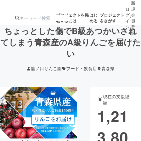
新
ロ
規
グ
会
プロジェクトを掲
はじ
プロジェクト
/
載するには
める
をさがす
イ
員
ン
登
ちょっとした傷でB級あつかいされ
録
てしまう青森産のA級りんごを届けた
い
人気のプロ
注目のリ
注目の新着プロ
募集終了が近いプ
もうすぐ公開
ジェクト
ターン
ジェクト
ロジェクト
されます
龍ノ口りんご園
フード・飲食店
青森県
アート・写真
音楽
現在の支援総
テクノロジー・ガジェット
ゲーム・サ
額
1,21
映像・映画
書籍・雑誌
3,80
ビジネス・起業
チャレンジ