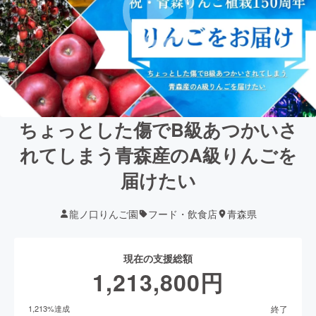
ちょっとした傷でB級あつかいさ
れてしまう青森産のA級りんごを
届けたい
龍ノ口りんご園
フード・飲食店
青森県
現在の支援総額
1,213,800
円
終了
1,213
%達成