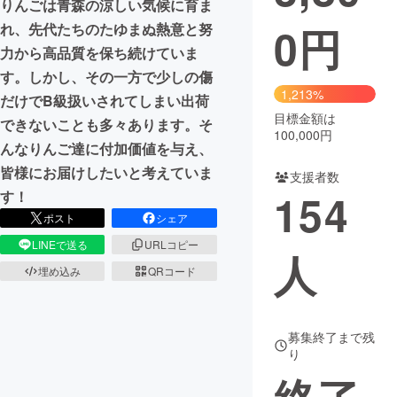
りんごは青森の涼しい気候に育ま
0
円
れ、先代たちのたゆまぬ熱意と努
まちづくり・地域活性化
力から高品質を保ち続けていま
す。しかし、その一方で少しの傷
CAMPFIRE for Social Good
CAMPFIRE Creation
1,213%
だけでB級扱いされてしまい出荷
CAMPFIREふるさと納税
machi-ya
コミュニティ
目標金額は
できないことも多々あります。そ
100,000円
んなりんご達に付加価値を与え、
皆様にお届けしたいと考えていま
支援者数
154
す！
ポスト
シェア
LINEで送る
URLコピー
人
埋め込み
QRコード
募集終了まで残
り