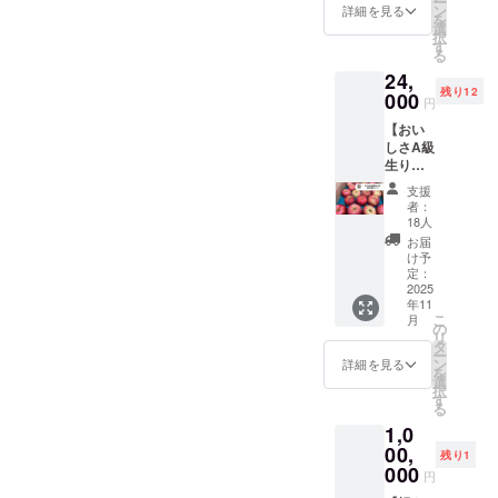
ー
使用し
文中の
ン
早めに
詳細を見る
を
た
りんご
選
お召し
択
ジュー
のグ
す
上がり
る
スをお
レード
くださ
24,
届けし
につい
い。
残り12
ます！
000
ては下
円
異なる3
記のよ
【おい
品種の
うに判
しさA級
味の違
断して
生りん
いを楽
おりま
ごの定
しんで
す。 A
支援
期お届
頂くた
級：傷
者：
けコー
めに、
がつい
18人
ス】
各品種2
ていな
お届
ちょっ
本ずつ
いりん
け予
とした
をお送
定：
ご。市
傷でB級
2025
りしま
場では
年11
扱いさ
す。 品
「上
こ
月
れてい
種：ふ
の
実」等
リ
る美味
じ・王
タ
級とし
ー
しさA級
林・紅
ン
て扱わ
詳細を見る
を
の生り
玉 発送
選
れま
択
んご４
時期：
す
す。 S
る
種 各5
２０２
級：A級
1,0
キロ
６年２
の中で
（１６
00,
月（予
も特に
残り1
個〜２
定） ＜
000
優れた
円
０個）
商品
特徴を