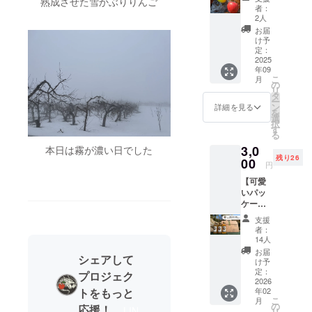
熟成させた雪かぶりりんご
ラ】 ご
今回のプロ
者：
支援に
2人
ジェクトで
感謝の
お届
はそんなり
気持ち
け予
を込め
定：
んご達に付
て、お
2025
加価値を与
年09
名前を
こ
月
え皆様にお
園地に
の
リ
支援者
タ
届けしたい
ー
名とし
ン
詳細を見る
と考えてい
を
て掲載
選
択
いたし
ます！
す
る
ます。
3,0
※希望す
本日は霧が濃い日でした
残り26
る掲載
00
円
名を備
【可愛
考欄に
いパッ
てご記
ケージ
入くだ
付き 果
さい。
支援
汁100%
（掲載
者：
りんご
を希望
14人
ジュー
されな
お届
シェアして
ス３本
い方は
け予
セッ
その旨
定：
プロジェク
ト】 ３
2026
を備考
年02
トをもっと
種類の
欄にご
こ
月
りんご
記入く
の
応援！
LIN
リ