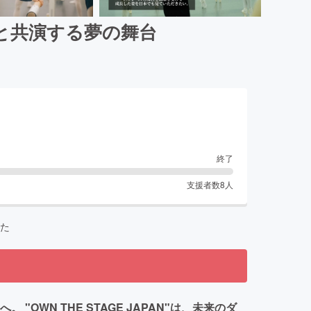
と共演する夢の舞台
終了
支援者数
8
人
た
WN THE STAGE JAPAN"は、未来のダ