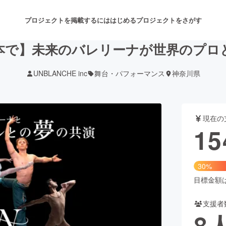
プロジェクトを掲載するには
はじめる
プロジェクトをさがす
本で】未来のバレリーナが世界のプロ
UNBLANCHE inc
舞台・パフォーマンス
神奈川県
注目のリターン
注目の新着プロジェクト
募集終了が近いプロジェクト
も
現在の
音楽
舞台・パフォーマンス
15
ゲーム・サービス開発
フード・飲食店
30%
書籍・雑誌出版
アニメ・漫画
目標金額は5
支援者
チャレンジ
ビューティー・ヘルスケ
8