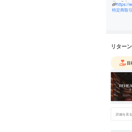
サーのキ
https:/
どを提供
特定商取
私たちは
たり前に
合い寄り
リターン
目
詳細を見