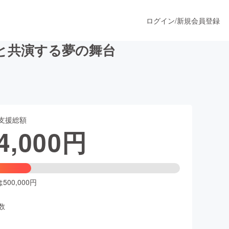
ログイン
/
新規会員登録
と共演する夢の舞台
うすぐ公開されます
支援総額
プロダクト
4,000
円
ファッション
スポーツ
00,000円
数
ア
ソーシャルグッド
人