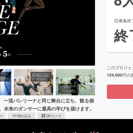
募集終
CAMPFIRE for Social Good
CAMPFIRE Creation
終
CAMPFIREふるさと納税
machi-ya
コミュニティ
このプロジェ
154,000
円の
。 一流バレリーナと同じ舞台に立ち、観る側
PAN"は、未来のダンサーに最高の学びを届けます。
ピー
埋め込み
QRコード