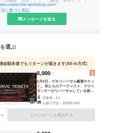
ャリア開発、独自コンクール開催、留学サポートな
/www.unblanche-workshop.com/
しております。
引法に基づく表記
メッセージを送る
、今まで当たり前になかったものを当たり前に、当
あったものを時代にあった形にし、一人一人と向き
添い、成長を必ず提供いたします。
を選ぶ
標金額未達でもリターンが届きます
(All-in方式)
5,000
円
5月4日、ゲネリハーサル鑑賞チケッ
ト。 私たちのアーティスト、ゲスト
ダンサーがリハーサルしている様子
をご鑑賞いただけます。 ¥5,000 / お
支援者：2人
一人 リハーサル時間、チケットは
お届け予定：2025年04月
ご支援していただいた方のみメール
にてお知らせいたします。 劇場まで
の交通費は、自己負担とさせていた
このリターンを選択する
る
だきます。