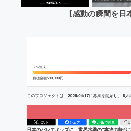
【感動の瞬間を日
30
%達成
目標金額
500,000
円
このプロジェクトは、
2025/04/17
に募集を開始し、
8
人
ポスト
シェア
LINEで送る
U
日本のバレエキッズに、世界水準の“本物の舞台”を。