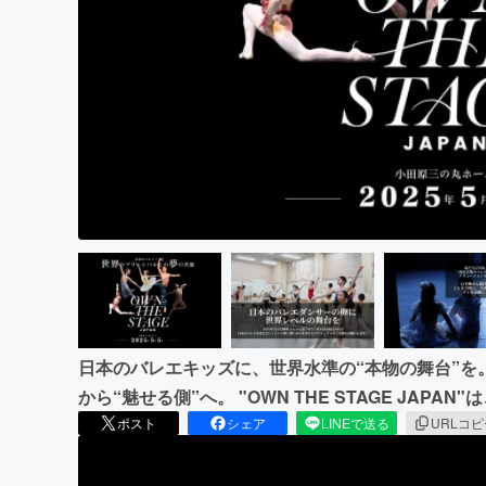
まちづくり・地域活性化
日本のバレエキッズに、世界水準の“本物の舞台”を
から“魅せる側”へ。 "OWN THE STAGE JA
ポスト
シェア
LINEで送る
URLコ