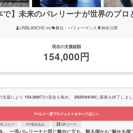
本で】未来のバレリーナが世界のプロ
UNBLANCHE inc
舞台・パフォーマンス
神奈川県
現在の支援総額
154,000
円
の支援により
154,000
円の資金を集め、
2025/04/30
に募集を終了しまし
もう一度プロジェクトをやってほしい
RLコピー
埋め込み
QRコード
 一流バレリーナと同じ舞台に立ち、観る側から“魅せる側”へ。 "O