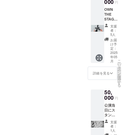
インを
000
生方、
円
もらっ
ダン
OWN
たもの
サーの
THE
をリ
ファン
STAGE
ターン
の方と
JAPAN
として
UNBLA
支援
当日に
提供い
NCHE
者：
出演者
たしま
初の日
5人
にお渡
す！ ご
本公演
お届
しする
支援い
を一緒
け予
差し入
ただい
定：
にお祝
れを
2025
た方に
いでき
年05
UNBLA
は、公
るこ
こ
月
NCHE
演当日
の
と、と
リ
が手配
プログ
タ
ても楽
ー
させて
ラム販
ン
しみに
詳細を見る
を
いただ
売受付
選
してお
択
きま
てにて
す
りま
る
す。手
プログ
す。
50,
配させ
ラムを
¥5,500 /
ていた
000
お渡し
お一
円
だく差
いたし
人 *複
公演当
し入れ
ます。
数購入
日にス
には、
サイン
可能 日
タンド
支援い
なしの
程：5月
花を手
ただく
プログ
5日
支援
配させ
方のお
ラムは
（日）
者：
ていた
名前を
4000円
1人
場所：
だきま
添えて