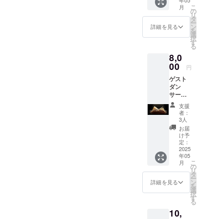
ション
いただ
こ
月
プレ
いた方
の
リ
パー
のみ
タ
ー
ティー
メール
ン
詳細を見る
を
を行い
にてお
選
択
ます。
知らせ
す
る
プリン
いたし
8,0
シパル
ます。
との時
00
劇場ま
円
間を大
での交
ゲスト
切にし
通費
ダン
たいダ
は、自
サー全
ン
己負担
員のサ
サー、
とさせ
支援
イン入
プリン
ていた
者：
りプロ
シパル
だきま
3人
グラム
と直接
す。
お届
OWN
お話し
け予
THE
のでき
定：
STAGE
2025
る絶好
年05
JAPAN
の機会
こ
月
のプロ
です！
の
リ
グラム
出演者
タ
ー
に、ゲ
はもち
ン
詳細を見る
を
ストダ
ろん、
選
択
ンサー
ご家族
す
る
全員か
の皆
10,
らのサ
様、先