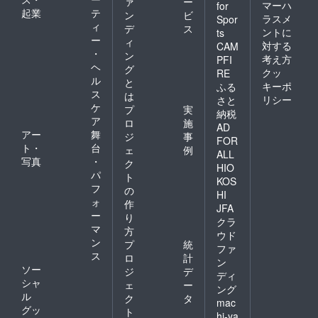
ァ
ー
マーハ
for
起業
テ
ン
ビ
ラスメ
Spor
ィ
デ
ス
ントに
ts
ー
ィ
対する
CAM
・
ン
考え方
PFI
ヘ
グ
クッ
RE
ル
と
キーポ
ふる
ス
は
リシー
さと
ケ
プ
実
納税
ア
ロ
施
AD
アー
舞
ジ
事
FOR
ト・
台
ェ
例
ALL
写真
・
ク
HIO
パ
ト
KOS
フ
の
HI
ォ
作
JFA
ー
り
クラ
マ
方
ウド
ン
プ
統
ファ
ス
ロ
計
ン
ソー
ジ
デ
ディ
シャ
ェ
ー
ング
ル
ク
タ
mac
グッ
ト
hi-ya