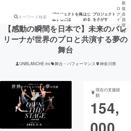
新
ロ
規
グ
会
プロジェクトを掲
はじ
プロジェクト
/
載するには
める
をさがす
イ
員
ン
登
【感動の瞬間を日本で】未来のバレ
録
リーナが世界のプロと共演する夢の
舞台
人気のプロ
注目のリ
注目の新着プロ
募集終了が近いプ
もうすぐ公開
ジェクト
ターン
ジェクト
ロジェクト
されます
UNBLANCHE inc
舞台・パフォーマンス
神奈川県
アート・写真
音楽
現在の支援総
テクノロジー・ガジェット
ゲーム・サ
額
154,
映像・映画
書籍・雑誌
000
ビジネス・起業
チャレンジ