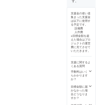
公演当
す。
に参加
報告さ
日にご
ご希望
せてい
来場さ
の方の
ただき
れる
お名前
支援金の使い道
ます。
方、ま
を、備
集まった支援金
スタン
たは出
考欄に
は以下に使用す
ドに記
演者様
ご記入
る予定です。
載した
のみご
くださ
設備費
いお名
支援対
いま
人件費
前およ
象とな
せ。
※目標金額を超
び、終
りま
えた場合はプロ
了後に
す。 ※
ジェクトの運営
ご報告
公演当
費に充てさせて
させて
日販売
いただきます。
いただ
される
くメー
際は、
ルアド
プログ
支援に関するよ
レスを
ラム販
くある質問
ご記載
売料金
くださ
手数料はいく
が変わ
います
らかかります
ります
ようお
か？
のでご
ねがい
了承く
いたし
目標金額に届
ださい
ます。
かなかった場
ませ。
合どうなりま
※備考欄
すか？
に、プ
ログラ