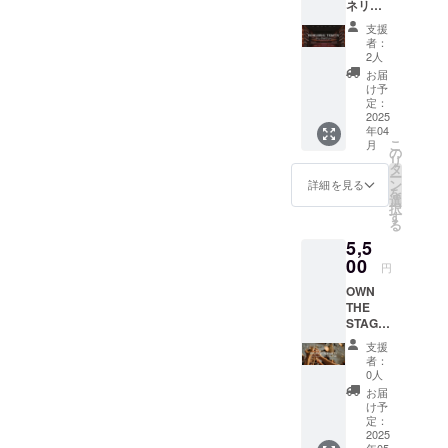
ネリ
り前にな
ハーサ
支援
ル鑑賞
かったもの
者：
チケッ
2人
を当たり前
ト。 私
お届
に、当たり
たちの
け予
アー
定：
前にあった
ティス
2025
ものを時代
年04
ト、ゲ
こ
月
にあった形
ストダ
の
リ
ンサー
タ
にし、一人
ー
がリ
ン
詳細を見る
一人と向き
を
ハーサ
選
択
ルして
合い寄り添
す
る
いる様
い、成長を
5,5
子をご
必ず提供い
鑑賞い
00
円
ただけ
たします。
OWN
ます。
THE
¥5,000 /
STAGE
お一
JAPAN
人 リ
支援
終演後
ハーサ
者：
に、プ
ル時
0人
リンシ
間、チ
お届
パルを
ケット
け予
招いて
はご支
定：
レセプ
2025
援して
年05