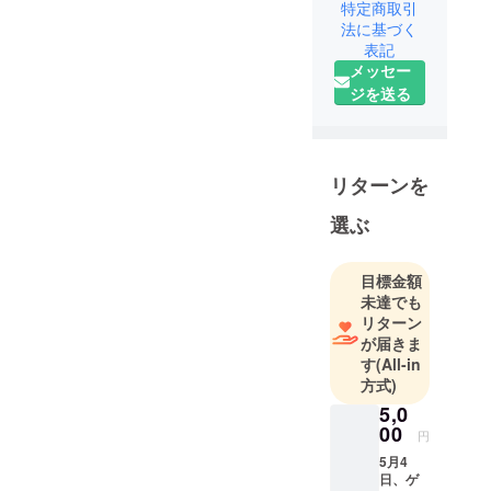
化したソ
特定商取引
リューショ
法に基づく
表記
ンカンパ
メッセー
ニーです。
ジを送る
アプリケー
ションの開
発をはじ
め、プロ育
リターンを
成教育、プ
ロダンサー
選ぶ
のキャリア
開発、独自
目標金額
コンクール
未達でも
開催、留学
リターン
サポートな
が届きま
す
(All-in
どを提供し
方式)
ておりま
5,0
す。
00
円
私たちは、
5月4
日、ゲ
今まで当た