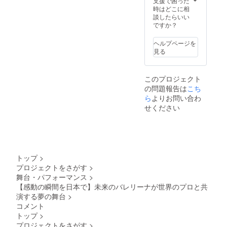
支援で困った
ムを受
時はどこに相
け取る
談したらいい
方のお
ですか？
名前を
ご記入
くださ
ヘルプページを
い。
見る
このプロジェクト
の問題報告は
こち
ら
よりお問い合わ
せください
トップ
>
プロジェクトをさがす
>
舞台・パフォーマンス
>
【感動の瞬間を日本で】未来のバレリーナが世界のプロと共
演する夢の舞台
>
コメント
トップ
>
プロジェクトをさがす
>