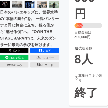
円
まちづくり・地域活性化
日本のバレエキッズに、世界水準
の“本物の舞台”を。 一流バレリー
CAMPFIRE for Social Good
CAMPFIRE Creation
ナと同じ舞台に立ち、観る側か
30%
CAMPFIREふるさと納税
machi-ya
コミュニティ
ら“魅せる側”へ。 "OWN THE
目標金額は
500,000円
STAGE JAPAN"は、未来のダン
サーに最高の学びを届けます。
支援者数
ポスト
シェア
8
人
LINEで送る
URLコピー
埋め込み
QRコード
募集終了まで残
り
終了