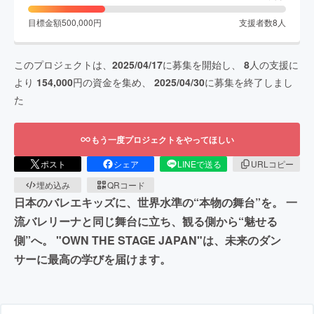
目標金額
500,000
円
支援者数
8
人
このプロジェクトは、
2025/04/17
に募集を開始し、
8
人の支援に
より
154,000
円の資金を集め、
2025/04/30
に募集を終了しまし
た
もう一度プロジェクトをやってほしい
ポスト
シェア
LINEで送る
URLコピー
埋め込み
QRコード
日本のバレエキッズに、世界水準の“本物の舞台”を。 一
流バレリーナと同じ舞台に立ち、観る側から“魅せる
側”へ。 "OWN THE STAGE JAPAN"は、未来のダン
サーに最高の学びを届けます。