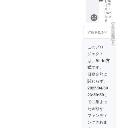
(税込)で
小田原
お届
す。 ス
お渡し
販売い
け予
ホール
タンド
いたし
定：
たしま
内 時
花には
2025
ます。
す。 プ
間：終
年05
ご支援
※お渡し
ログラ
演後 会
こ
月
いただ
する際
の
ム内容
場まで
リ
いた方
に記載
タ
・
交通費
ー
のお名
させて
ン
UNBLA
詳細を見る
が発生
を
前・社
いただ
選
NCHE
する場
択
名など
くお名
す
代表、
合は、
る
を記載
前を、
芸術監
このプロ
自己負
させて
備考欄
督のご
担とさ
ジェクト
いただ
にご記
挨拶 ・
せてい
きま
入くだ
ゲスト
は、
All-In方
ただき
す。 お
さいま
ダン
ます。
式
です。
花は手
せ。
サーご
会場場
配させ
紹介 ・
目標金額に
所、時
ていた
演目 /
間が決
関わらず、
だいた
キャス
まり次
あと写
ト ・出
2025/04/30
第早急
真を撮
演者の
にお知
23:59:59
ま
影し、
お顔写
らせい
お礼の
真 ・リ
でに集まっ
たしま
メッ
ハーサ
す。 ※
た金額が
セージ
ル写真
レセプ
と共に
多数 そ
ファンディ
ション
後日
の他広
パー
ングされま
メール
告等 ※
ティー
にてご