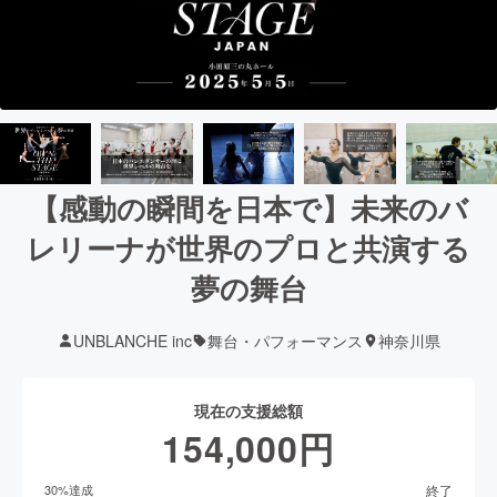
【感動の瞬間を日本で】未来のバ
レリーナが世界のプロと共演する
夢の舞台
UNBLANCHE inc
舞台・パフォーマンス
神奈川県
現在の支援総額
154,000
円
終了
30
%達成