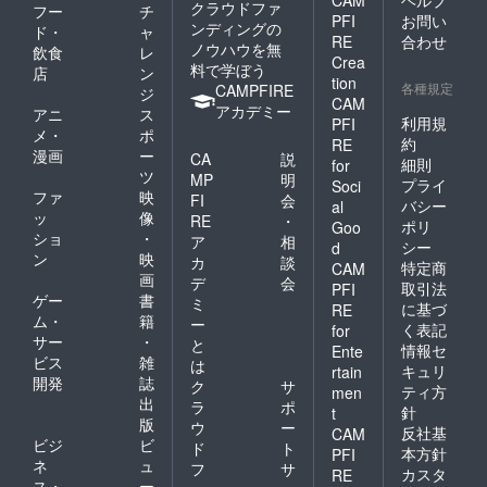
クラウドファ
フー
チ
PFI
お問い
ンディングの
ド・
ャ
RE
合わせ
ノウハウを無
飲食
レ
Crea
料で学ぼう
店
ン
tion
各種規定
CAMPFIRE
ジ
CAM
アカデミー
アニ
ス
利用規
PFI
メ・
ポ
約
RE
漫画
ー
CA
説
細則
for
ツ
MP
明
プライ
Soci
ファ
映
FI
会
バシー
al
ッ
像
RE
・
ポリ
Goo
ショ
・
ア
相
シー
d
ン
映
カ
談
特定商
CAM
画
デ
会
取引法
PFI
ゲー
書
ミ
に基づ
RE
ム・
籍
ー
く表記
for
サー
・
と
情報セ
Ente
ビス
雑
は
キュリ
rtain
開発
誌
ク
サ
ティ方
men
出
ラ
ポ
針
t
版
ウ
ー
反社基
CAM
ビジ
ビ
ド
ト
本方針
PFI
ネ
ュ
フ
サ
カスタ
RE
ス・
ー