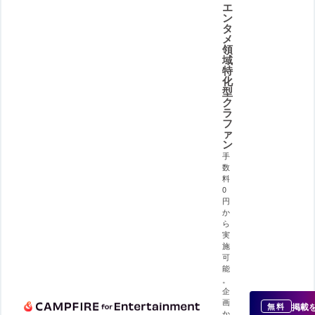
エ
ン
タ
メ
領
域
特
化
型
ク
ラ
フ
ァ
ン
手
数
料
0
円
か
ら
実
施
可
能
。
企
画
掲載
無料
か