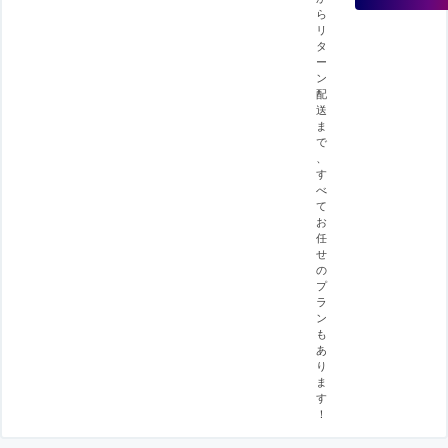
ら
リ
タ
ー
ン
配
送
ま
で
、
す
べ
て
お
任
せ
の
プ
ラ
ン
も
あ
り
ま
す
！