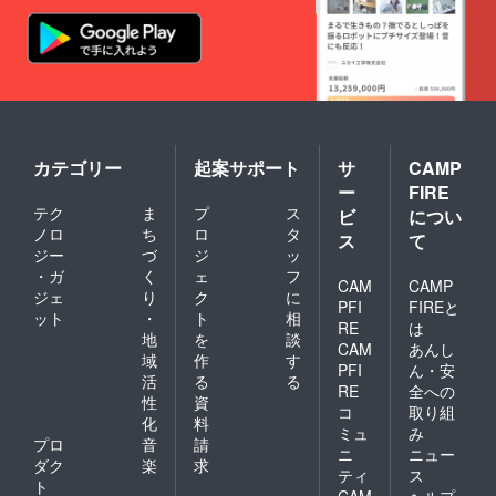
カテゴリー
起案サポート
サ
CAMP
ー
FIRE
テク
ま
プ
ス
ビ
につい
ノロ
ち
ロ
タ
ス
て
ジー
づ
ジ
ッ
・ガ
く
ェ
フ
CAM
CAMP
ジェ
り
ク
に
PFI
FIREと
ット
・
ト
相
RE
は
地
を
談
CAM
あんし
域
作
す
PFI
ん・安
活
る
る
RE
全への
性
資
コ
取り組
化
料
ミュ
み
プロ
音
請
ニ
ニュー
ダク
楽
求
ティ
ス
ト
CAM
ヘルプ