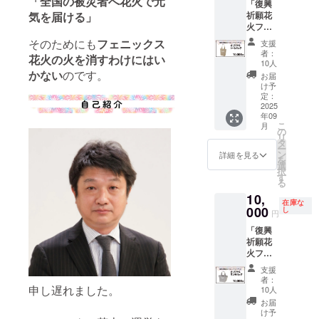
「全国の被災者へ花火で元
了承く
「復興
ジとな
画像は
です。2
ス席）
る「お
ださい
気を届ける」
祈願花
り、お
イメー
名／3名
を設置
もてな
※6月30
火フェ
届け時
ジです
どちら
しまし
しブー
日より
ニック
のデザ
【ご支
かの数
た。 開
そのためにも
フェニックス
ス」
支援
後のご
ス」オ
インと
援いた
量を入
花幅2㎞
（飲食
者：
花火の火を消すわけにはい
支援に
リジナ
異なる
だく前
力くだ
の「復
10人
テン
つきま
ルの
かない
のです。
場合が
に必ず
さい。
興祈願
ト）を
お届
して
トート
ありま
ご確認
ご支援
花火
け予
設置。
は、ご
バッグ
す
定：
くださ
後の人
フェ
こちら
支援の
です。
2025
い】 ※
数変更
ニック
で利用
みとさ
年09
サイ
花火大
はでき
ス」全
できる
こ
せてい
月
ズ：
の
会が中
ません
景を間
1,000円
リ
ただき
24×37×
タ
止と
のでご
近にご
分のお
ー
ますの
12 ※色
ン
なった
注意く
覧いた
詳細を見る
買物券
を
でご了
はモカ
選
場合
ださ
だけま
（飲食
択
承くだ
の1種類
す
も、ご
い。
す。 定
チケッ
る
さい
です
支援金
フェ
員2名で
ト）付
10,
の返金
ニック
すが、
きで
在庫な
000
し
及び代
ス席に
最大3名
す。 ◎
円
替品の
は長岡
まで観
画像は
「復興
発送は
の美味
覧可能
イメー
祈願花
行いま
しい味
です。2
ジです
火フェ
せん ※
などを
名／3名
【ご支
ニック
花火大
販売す
どちら
援いた
支援
ス」オ
会が延
る「お
かの数
者：
だく前
リジナ
申し遅れました。
10人
期と
もてな
量を入
に必ず
ルのラ
なった
しブー
力くだ
お届
ご確認
ンチ
け予
場合
ス」
さい。
くださ