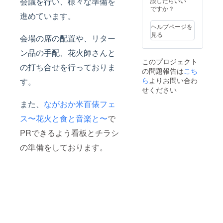
会議を行い、様々な準備を
談したらいい
などを
申し込
車椅子
ケット
ものと
す。 ◎
ですか？
販売す
みをご
でも観
が必要
なりま
進めています。
画像は
る「お
希望の
覧可能
です
す。 ※
イメー
もてな
ヘルプページを
方で、6
です。
（未就
こちら
ジです
しブー
見る
月13日
必ず
学児は
会場の席の配置や、リター
のチ
【ご支
ス」
（金
「備考
保護者
ケット
援いた
（飲食
ン品の手配、花火師さんと
曜）ま
欄」に
の「膝
は（一
だく前
テン
でに入
記載く
のせ」
このプロジェクト
財）長
に必ず
ト）を
の打ち合せを行っておりま
金がお
ださい
等によ
岡花火
の問題報告は
こち
ご確認
設置。
済みの
※本年よ
り観覧
財団の
くださ
ら
よりお問い合わ
す。
こちら
方は、
り購入
が可
行う
い】 ※
で利用
せください
駐車場
した方
ただ
「公式
花火大
できる
の申し
の氏名
し、小
再販
また、
ながおか米百俵フェ
会が中
1,000円
込みに
がチ
学生未
売」の
止と
分のお
必要な
ケット
満でも
ス〜花火と食と音楽と〜
で
対象外
なった
買物券
コード
に印字
席が必
となり
場合
（飲食
PRできるよう看板とチラシ
をお伝
されま
要な場
ます ※
も、ご
チケッ
えしま
す。そ
合は1人
公式駐
支援金
ト）付
の準備をしております。
すの
の氏名
分とな
車場の
の返金
きで
で、
は支援
りま
申し込
及び代
す。 ◎
NPO法
者様の
す） ※
みをご
替品の
画像は
人ネッ
ものと
車椅子
希望の
発送は
イメー
トワー
なりま
でも観
方で、6
行いま
ジです
ク・
す。 ※
覧可能
月13日
せん ※
【ご支
フェ
こちら
です。
（金
花火大
援いた
ニック
のチ
必ず
曜）ま
会が延
だく前
ス宛に
ケット
「備考
でに入
期と
に必ず
支援者
は（一
欄」に
金がお
なった