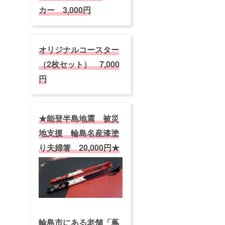
は支援
車場の
カー 3,000円
者様の
申し込
ものと
みをご
なりま
希望の
す。 ※
方で、6
こちら
月13日
オリジナルコースター
のチ
（金
ケット
（2枚セット） 7,000
曜）ま
は（一
でに入
財）長
円
金がお
岡花火
済みの
財団の
方は、
行う
駐車場
「公式
の申し
再販
★能登半島地震 被災
込みに
売」の
必要な
対象外
地支援 輪島名産漆塗
コード
となり
をお伝
ます ※
り夫婦箸 20,000円★
えしま
公式駐
すの
車場の
で、
申し込
NPO法
みをご
人ネッ
希望の
トワー
方で、6
ク・
月13日
フェ
（金
ニック
曜）ま
輪島市にある老舗「蔦
ス宛に