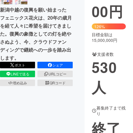
00
円
新潟中越の復興を願い始まった
まちづくり・地域活性化
フェニックス花火は、20年の歳月
を経て人々に希望を届けてきまし
126%
CAMPFIRE for Social Good
CAMPFIRE Creation
た。復興の象徴としての灯を絶や
目標金額は
CAMPFIREふるさと納税
machi-ya
コミュニティ
15,000,000円
さぬよう、今、クラウドファン
ディングで継続への一歩を踏み出
支援者数
します。
530
ポスト
シェア
LINEで送る
URLコピー
人
埋め込み
QRコード
募集終了まで残
り
終了