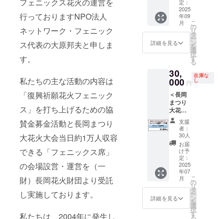
フェニックス花火の運営を
バッグ
定：
は、延
（飲食
ご支援
い】 ※
です。
2025
期した
屋台）
後の人
花火大
行っておりますNPO法人
年09
サイ
日にそ
を設
数変更
会が中
こ
月
ズ：
の
のまま
置。こ
はでき
止と
ネットワーク・フェニック
リ
21×20×
タ
利用可
ちらで
ません
なった
ー
17 ※色
ン
詳細を見る
ス代表の大原邦夫と申しま
な
利用で
のでご
場合
を
はライ
選
お、延
きる
注意く
も、ご
択
トグ
す。
す
期によ
4,000円
ださ
支援金
る
レーの1
るお客
分のお
い。
の返金
30,
種類で
様の都
買物券
フェ
及び代
在庫な
私たちの主な活動の内容は
す
000
し
合での
（飲食
ニック
円
替品の
返金は
チケッ
ス席に
発送は
「復興祈願花火フェニック
＜長岡
できま
ト）付
は長岡
行いま
まつり
せん ※
きで
の美味
せん ※
ス」を打ち上げるための協
大花火
ご支援
す。
しい味
花火大
大会
後の
【ご支
などを
支援
賛金募金活動と長岡まつり
会が延
観覧チ
者：
キャン
援いた
販売す
期と
ケット
30人
大花火大会当日約1万人収容
セル、
だく前
る「お
なった
＞
お届
チケッ
に必ず
もてな
場合
●8/2（
できる「フェニックス席」
け予
トの種
ご確認
しブー
は、延
土）
定：
類や日
くださ
ス」
期した
の会場設営・運営を（一
フェ
2025
にちの
い】 ※
（飲食
日にそ
年07
ニック
変更は
花火大
屋台）
のまま
こ
月
財）長岡花火財団より受託
ス応援
の
受付で
会が中
を設
利用可
リ
テーブ
タ
きませ
止と
置。こ
し実施しております。
な
ー
ル席●
ン
詳細を見る
んので
なった
ちらで
お、延
を
※1名
選
ご了承
場合
利用で
期によ
択
様、奇
す
私たちは、2004年に発生し
くださ
も、ご
きる
るお客
る