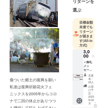
リターンを
ニックスの
選ぶ
糧に」では
多くのご支
援を頂き、
目標金額
無事に震災
未達でも
リターン
から20年の
が届きま
フェニック
す
(All-in
ス花火特別
方式)
バージョン
3,0
を打ち上げ
00
円
ることがで
＜御礼
きました。
メッ
ご支援頂い
セージ
を送り
た皆様誠に
支援
いたし
者：
傷ついた郷土の復興を願い
ありがとう
ます＞
29人
ございまし
本プロ
私達は復興祈願花火フェ
お届
ジェク
た。
け予
トのご
ニックスを2005年からコロ
定：
我々は日頃
主旨に
2025
ナで二回の休止がありつつ
年08
より、フェ
ご賛同
こ
月
いただ
の
ニックス花
も継続して打ち上げてまい
リ