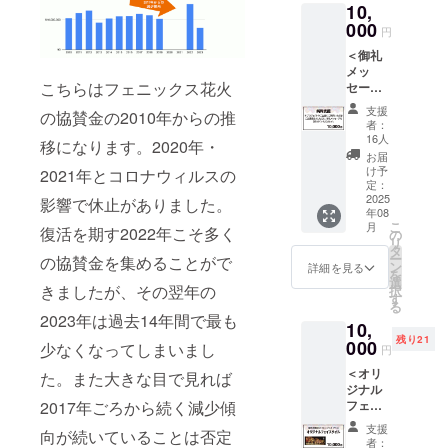
10,
品オリ
ジナル
000
円
デザイ
＜御礼
ンで
メッ
す！ ※
こちらはフェニックス花火
セージ
デザイ
を送り
ンはお
支援
の協賛金の2010年からの推
いたし
選びい
者：
ます＞
ただけ
16人
移になります。2020年・
本プロ
ません
お届
ジェク
※サイ
け予
2021年とコロナウィルスの
トのご
ズ：8.5
定：
主旨に
2025
㎝×8.5
影響で休止がありました。
年08
ご賛同
㎝ ※画
こ
月
復活を期す2022年こそ多く
いただ
像はイ
の
リ
き、ご
メージ
タ
ー
の協賛金を集めることがで
支援戴
とな
ン
詳細を見る
を
きまし
り、お
選
きましたが、その翌年の
択
た方
届け時
す
る
に、お
のデザ
2023年は過去14年間で最も
10,
礼メッ
インと
残り21
セージ
000
異なる
少なくなってしまいまし
円
を送ら
場合が
＜オリ
せてい
た。また大きな目で見れば
ありま
ジナル
ただき
す ※お
2017年ごろから続く減少傾
フェイ
ます。
届けは
スタオ
何卒よ
ポスト
支援
向が続いていることは否定
ル＞ 復
ろしく
インに
者：