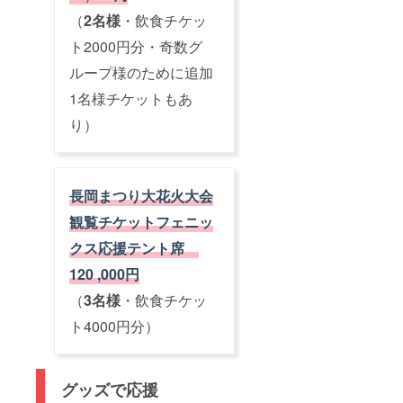
期によ
をお伝
対象外
しま
くださ
るお客
（
2名様
・飲食チケッ
えしま
となり
す。
い ※近
様の都
すの
ます ※
くの席
ト2000円分・奇数グ
合での
で、
公式駐
をご希
返金は
NPO法
車場の
ループ様のために追加
望の方
できま
人ネッ
申し込
は応募
せん ※
トワー
みをご
1名様チケットもあ
を複数
ご支援
ク・
希望の
口にて
後の
り）
フェ
方で、6
ご支援
キャン
ニック
月13日
くださ
セル、
ス宛に
（金
い ※本
チケッ
支援者
曜）ま
プロ
トの種
IDとお
でに入
ジェク
類や日
長岡まつり大花火大会
名前を
金がお
ト以外
にちの
ご記載
済みの
の一般
変更は
観覧チケットフェニッ
の上
方は、
販売チ
受付で
メール
駐車場
ケット
クス応援テント席
きませ
をくだ
の申し
とは異
んので
さい。
込みに
120 ,000円
なるエ
ご了承
追って
必要な
リアと
くださ
返信致
コード
（
3名様
・飲食チケッ
なりま
い ※近
しま
をお伝
す ※小
くの席
ト4000円分）
す。
えしま
学生以
をご希
すの
上はチ
望の方
で、
ケット
は応募
NPO法
が必要
を複数
人ネッ
グッズで応援
です
口にて
トワー
（未就