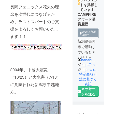
トを掲載し
長岡フェニックス花火の理
ています
念を次世代につなげるた
CAMPFIRE
アワード受
め、ラストスパートのご支
賞履歴
援をよろしくお願いいたし
2025 地域拠
ます！！
点部門
新潟県長岡
市で活動し
ているＮＰ
Ｏ法人ネッ
hanabi_phoenix
トワーク・
http://npo-phoenix.jp/
フェニック
2004年、中越大震災
https://x.com/hanabi_phoenix
特定商取引
スです。
（10/23）と大水害（7/13）
法に基づく
本年6月から
表記
に見舞われた新潟県中越地
7月に実施し
メッセー
ました「長
方。
ジを送る
岡花火｜あ
なたの支援
が復興祈願
花火フェ