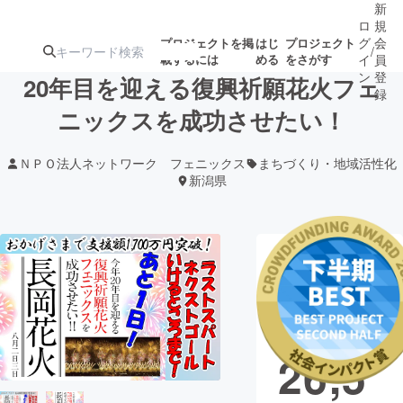
新
ロ
規
グ
会
プロジェクトを掲
はじ
プロジェクト
/
載するには
める
をさがす
イ
員
ン
登
20年目を迎える復興祈願花火フェ
録
ニックスを成功させたい！
人気のプロ
注目のリ
注目の新着プロ
募集終了が近いプ
もうすぐ公開
ＮＰＯ法人ネットワーク フェニックス
まちづくり・地域活性化
ジェクト
ターン
ジェクト
ロジェクト
されます
新潟県
アート・写真
音楽
現在の支援総
額
テクノロジー・ガジェット
ゲーム・サ
18,9
映像・映画
書籍・雑誌
26,5
ビジネス・起業
チャレンジ