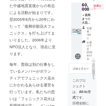
数人様
い ※近
支援金
4,000円
様の都
60,
のご要
た中越地震直後からの有志
くの席
の返金
分のお
在庫な
合での
望に応
000
し
円
をご希
及び代
買物券
返金は
じて追
による活動が始まりです。
望の方
替品の
（飲食
できま
＜長岡
加でご
は応募
発送は
チケッ
せん ※
翌2005年8月から20年にわ
まつり
用意し
を複数
行いま
ト）付
ご支援
大花火
ました
口にて
せん ※
きで
後の
たって「復興祈願花火フェ
大会
※2名様
支援
ご支援
花火大
す。
キャン
観覧チ
分の
者：
ニックス」を打ち上げてま
くださ
会が延
【ご支
セル、
ケット
テーブ
185
い ※本
期と
援いた
チケッ
＞
ル席と
人
いりました。2006年より
プロ
なった
だく前
トの種
●8/2（
同時購
お届
ジェク
場合
に必ず
類や日
土）
入の方
け予
NPO法人となり、現在に至
ト以外
は、延
ご確認
にちの
フェ
定：
につい
の一般
期した
くださ
変更は
2025
ニック
ります。
ては席
販売チ
日にそ
い】 ※
受付で
年07
ス応援
を近く
こ
ケット
のまま
花火大
月
きませ
テーブ
の
にする
リ
とは異
利用
会が中
んので
毎年、普段は別の仕事をし
ル席●
タ
必要が
ー
なるエ
可 な
止と
ご了承
長岡ま
ン
ありま
詳細を見る
を
リアと
お、延
なった
ているメンバーがボラン
くださ
つり大
選
すの
択
なりま
期によ
場合
い ※近
花火大
す
で、 備
ティアでフェニックス花火
る
す ※小
るお客
も、ご
くの席
会「A会
考欄に
このプロ
学生以
様の都
支援金
をご希
場 長岡
同一人
にかかわるあらゆる運営を
上はチ
合での
の返金
ジェクト
望の方
駅側」
物であ
ケット
返金は
及び代
は応募
（右
行っています。私たちの思
ること
は、
All-In方
が必要
できま
替品の
を複数
岸）
がわか
です
せん ※
発送は
式
です。
口にて
いは「フェニックス花火は
フェ
る情報
（未就
ご支援
行いま
ご支援
ニック
をご記
目標金額に
学児は
後の
せん ※
長岡地域の宝」。メンバー
くださ
ス席内