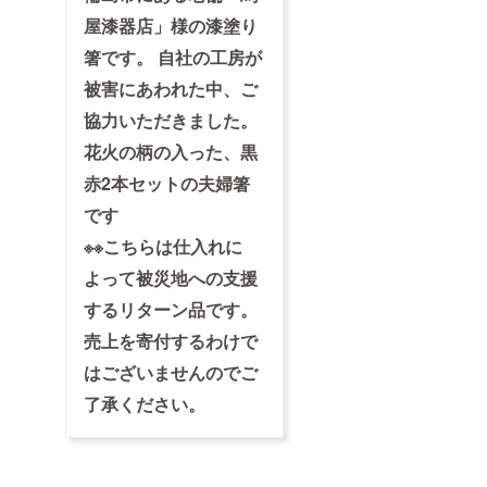
でに入
支援者
金がお
屋漆器店」様の漆塗り
IDとお
済みの
名前を
方は、
箸です。 自社の工房が
ご記載
駐車場
被害にあわれた中、ご
の上
の申し
メール
込みに
協力いただきました。
をくだ
必要な
さい。
コード
花火の柄の入った、黒
追って
をお伝
返信致
えしま
赤2本セットの夫婦箸
しま
すの
す。
で、
です
NPO法
※※こちらは仕入れに
人ネッ
トワー
よって被災地への支援
ク・
フェ
するリターン品です。
ニック
ス宛に
売上を寄付するわけで
支援者
IDとお
はございませんのでご
名前を
了承ください。
ご記載
の上
メール
をくだ
さい。