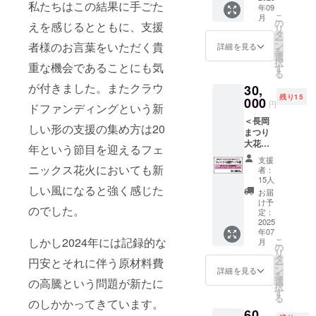
で、指
私たちはこの結果に手ごた
年09
ある老
商品に
定日ま
こ
月
舗「蔦
なりま
の
でに返
えを感じるとともに、支援
リ
屋漆器
す。皆
タ
送くだ
ー
店」様
様から
者様のお言葉をいただく貴
ン
さい ９
詳細を見る
を
の漆塗
のご協
選
月：短
択
重な機会であることにも気
り箸で
力をお
す
冊を花
る
す。 自
願い申
火玉に
が付きました。またクラウ
30,
社の工
し上げ
貼り付
残り15
房が被
000
ます。
ける様
円
ドファンディングという新
害にあ
※マフ
子と
＜長岡
われた
ラータ
「復興
しい形の支援の集め方は20
まつり
中、ご
オルサ
祈願花
大花火
協力い
イ
年という節目を迎えるフェ
火フェ
大会
ただき
ズ ：
ニック
支援
観覧チ
まし
ニックス花火においても新
ス」の
者：
ケット
た。 花
200×1,1
15人
動画を
しい風になると強く感じた
＞
火の柄
00 mm
配信し
お届
●8/3（
の入っ
け予
ます
のでした。
日）
た、黒
定：
収
フェ
2025
赤2本
録時
年07
ニック
セット
間：10
しかし2024年には記録的な
こ
月
ス応援
の夫婦
の
分程度
リ
テーブ
箸で
タ
配
円安とそれに伴う原材料費
ー
ル席●
す。 ※
ン
詳細を見る
信方
を
※1名
こちら
選
の高騰という問題が新たに
法：当
択
様、奇
は仕入
す
NPOの
る
数人様
のしかかってきています。
れに
Youtub
60,
のご要
よって