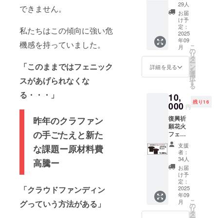
興祈願
お願い
なりま
29人
できません。
花火
いたし
す
お届
フェ
ます。
け予
ニック
※御礼
定：
私たちはこの傾向に強い危
スを全
2025
メッ
年09
面にデ
セージ
機感を持っていました。
こ
月
ザイン
メール
の
リ
したタ
は3,000
タ
ー
オルに
「このままではフェニック
円、
ン
詳細を見る
を
なりま
5,000
選
択
スがあげられなくな
す。
円、
す
る
NPO法
10,000
る・・・」
10,
人ネッ
円全て
残り16
トワー
000
同じに
円
クフェ
なりま
復興祈
昨年のクラファン
ニック
す。
願花火
ス公認
※CAMP
の手ごたえと新た
フェ
のクラ
FIREの
ニック
ウド
メッ
支援
な課題ー原材料費
ス」オ
ファン
セージ
者：
リジナ
ディン
機能よ
34人
高騰ー
ルのT
グでし
り御礼
お届
シャツ
か手に
メッ
け予
です。
入らな
定：
セージ
「クラウドファンディン
※色はブ
2025
い限定
をお送
年09
ラック
商品に
りいた
こ
月
グっていう方法がある」
の1種類
なりま
の
しま
リ
です ※
す。皆
タ
す。
ー