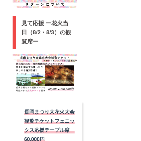
ご確認
IDとお
財）長
記載く
済みの
場合
くださ
名前を
岡花火
ださい
方は、
は、延
い】 ※
ご記載
財団の
※本年よ
駐車場
期した
花火大
の上
行う
り購入
の申し
日にそ
会が中
見て応援 ー花火当
メール
「公式
した方
込みに
のまま
止と
をくだ
再販
の氏名
必要な
利用可
なった
日（8/2・8/3）の観
さい。
売」の
がチ
コード
な
場合
追って
対象外
ケット
をお伝
覧席ー
お、延
も、ご
返信致
となり
に印字
えしま
期によ
支援金
しま
ます ※
されま
すの
るお客
の返金
す。
公式駐
す。そ
で、
様の都
及び代
車場の
の氏名
NPO法
合での
替品の
申し込
は支援
人ネッ
返金は
発送は
みをご
者様の
トワー
できま
行いま
希望の
ものと
ク・
せん ※
せん ※
方で、6
なりま
フェ
ご支援
花火大
月13日
す。 ※
ニック
後の
会が延
（金
こちら
ス宛に
キャン
期と
曜）ま
のチ
支援者
セル、
なった
でに入
ケット
IDとお
チケッ
場合
金がお
は（一
名前を
トの種
は、延
済みの
財）長
ご記載
類や日
長岡まつり大花火大会
期した
方は、
岡花火
の上
にちの
日にそ
駐車場
財団の
メール
観覧チケットフェニッ
変更は
のまま
の申し
行う
をくだ
受付で
利用可
込みに
「公式
クス応援テーブル席
さい。
きませ
な
必要な
再販
追って
んので
お、延
60,000円
コード
売」の
返信致
ご了承