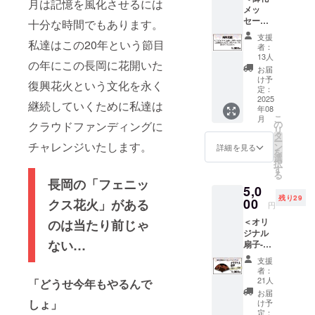
す。
月は記憶を風化させるには
実施致しま
メッ
ンはお
※CAMP
す。皆様の
セージ
選びい
十分な時間でもあります。
FIREの
を送り
ただけ
ご支援を糧
メッ
支援
私達はこの20年という節目
いたし
ません
セージ
者：
に震災で傷
ます＞
※ステッ
機能よ
13人
の年にこの長岡に花開いた
ついた能登
本プロ
カーサ
り御礼
お届
ジェク
イズ：
メッ
け予
の方々に元
復興花火という文化を永く
トのご
150×70
定：
セージ
気と勇気を
主旨に
2025
mm ※画
をお送
継続していくために私達は
年08
ご賛同
届けたいと
像はイ
りいた
こ
月
いただ
メージ
の
クラウドファンディングに
しま
思います。
リ
き、ご
とな
タ
す。
ー
ご支援よろ
支援戴
チャレンジいたします。
り、お
ン
詳細を見る
を
きまし
届け時
しくお願い
選
択
た方
のデザ
す
いたしま
る
に、お
インと
長岡の「フェニッ
5,0
礼メッ
異なる
残り29
セージ
00
クス花火」がある
場合が
円
を送ら
ありま
＜オリ
のは当たり前じゃ
せてい
す ※お
ジナル
ただき
届けは
ない…
扇子-ご
ます。
ポスト
好評に
何卒よ
インに
支援
て追加
ろしく
なりま
者：
しまし
お願い
す
21人
「どうせ今年もやるんで
た！-＞
いたし
お届
「復興
ます。
しょ」
け予
祈願花
※御礼
定：