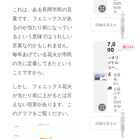
火フェ
2025
メッ
年09
これは、ある長岡市民の言
ニック
セージ
こ
月
ス」画
メール
の
リ
葉です。フェニックスがあ
像の扇
は3,000
タ
ー
子で
円、
ン
詳細を見る
るのが当たり前になってい
を
す。 絵
5,000
選
択
柄はリ
円、
す
るという意味ではうれしい
る
ターン
10,000
7,0
品オリ
円全て
言葉なのかもしれません。
残り44
ジナル
00
同じに
円
デザイ
毎年あげている花火が市民
なりま
＜オリ
ンで
す。
の方に定着してきたという
ジナル
す！ ※
※CAMP
コース
画像は
FIREの
ことですから。
ター2枚
イメー
メッ
支援
セット
ジとな
セージ
者：
＞ 「復
り、お
機能よ
6人
しかし、フェニックス花火
興祈願
届け時
り御礼
お届
花火
のデザ
メッ
け予
が当たり前に上がるとは言
フェ
インと
定：
セージ
ニック
2025
異なる
えない現実があります。こ
をお送
年09
ス」画
場合が
りいた
こ
月
像の
のグラフをご覧ください。
ありま
の
しま
リ
コース
す
タ
す。
ー
ターで
ン
詳細を見る
を
す。 絵
選
択
柄はリ
す
る
ターン