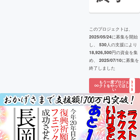
このプロジェクトは、
2025/05/24
に募集を開始
し、
530
人の支援により
18,926,500
円の資金を集
め、
2025/07/10
に募集を
終了しました
もう一度プロジェ
3
クトをやってほし
1
い
9