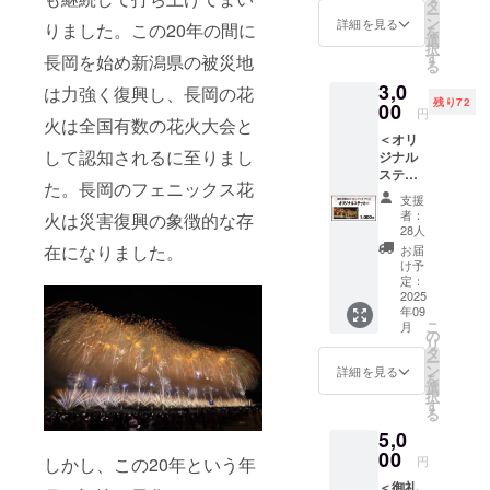
き、ご
タ
火の成り立
ー
支援戴
ン
詳細を見る
りました。この20年の間に
を
きまし
ちを次世代
選
択
た方
す
長岡を始め新潟県の被災地
の子どもた
る
に、お
ちに伝えた
3,0
礼メッ
は力強く復興し、長岡の花
残り72
セージ
00
いという想
円
火は全国有数の花火大会と
を送ら
いで、市内
＜オリ
せてい
して認知されるに至りまし
ジナル
小中学校で
ただき
ステッ
ます。
出張授業な
た。長岡のフェニックス花
カー＞
何卒よ
支援
どを行って
「復興
ろしく
者：
火は災害復興の象徴的な存
祈願花
お願い
おります。
28人
火フェ
いたし
在になりました。
お届
今回豊田小
ニック
ます。
け予
学校の子ど
ス」画
※御礼
定：
像のス
2025
メッ
もたちの想
年09
テッ
セージ
いに感銘を
こ
月
カーで
メール
の
リ
す。 絵
受け、多く
は3,000
タ
ー
柄はリ
円、
ン
詳細を見る
の方々に広
を
ターン
5,000
選
択
く伝えたい
品オリ
円、
す
る
ジナル
10,000
目的でクラ
5,0
デザイ
円全て
ウドファン
ンで
00
同じに
しかし、この20年という年
円
ディングを
す！ ※
なりま
＜御礼
デザイ