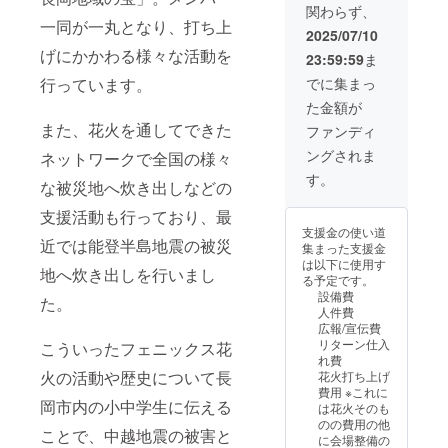
載くだ
保護者
キャン
花火大
関わらず、
い ※本
に今回
さい。
一同が一丸となり、打ち上
の「膝
セル、
会が延
プロ
のプロ
（例：
2025/07/10
のせ」
チケッ
期と
ジェク
ジェク
ユー
げにかかわる様々な活動を
等によ
トの種
なった
23:59:59
ま
ト以外
ト専用
ザー
り観覧
類や日
場合
の一般
の
名、支
行っています。
でに集まっ
が可
にちの
は、延
販売チ
「フェ
援の日
ただ
変更は
期した
た金額が
ケット
ニック
時、支
し、小
受付で
日にそ
とは異
また、花火を通してできた
ス 応援
援ID）
ファンディ
学生未
きませ
のまま
なるエ
テーブ
長岡ま
満でも
んので
利用
ングされま
リアと
ネットワークで全国の様々
ル席」
つり大
席が必
ご了承
可 な
なりま
（定員2
花火大
す。
な被災地へ炊き出しなどの
要な場
くださ
お、延
す ※小
名、
会「A会
合は1人
い ※近
期によ
学生以
テーブ
場 長岡
支援活動も行っており、最
分とな
くの席
るお客
上はチ
ル付イ
駅側」
支援金の使い道
りま
をご希
様の都
ケット
ス席）
（右
近では能登半島地震の被災
集まった支援金
す） ※
望の方
合での
が必要
を設置
岸）
は以下に使用す
車椅子
は応募
返金は
です
しまし
地へ炊き出しを行いまし
フェ
る予定です。
でも観
を複数
できま
（未就
た。 開
ニック
設備費
覧可能
口にて
せん ※
学児は
た。
花幅2㎞
ス席内
人件費
です。
ご支援
ご支援
保護者
の「復
に今回
広報/宣伝費
必ず
くださ
後の
の「膝
興祈願
のプロ
リターン仕入
「備考
い ※本
キャン
こういったフェニックス花
のせ」
花火
ジェク
れ費
欄」に
プロ
セル、
等によ
フェ
ト専用
火の活動や歴史について長
花火打ち上げ
記載く
ジェク
チケッ
り観覧
ニック
の
費用 ※これに
ださい
ト以外
トの種
が可
ス」全
「フェ
岡市内の小中学生に伝える
は花火そのも
※本年よ
の一般
類や日
ただ
景を間
ニック
のの費用の他
り購入
販売チ
にちの
し、小
近にご
ことで、中越地震の被害と
ス 応援
に会場整備の
した方
ケット
変更は
学生未
覧いた