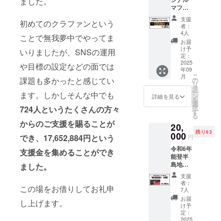
ました。
ス」の
マフ
花火玉
ラータ
にメッ
支援
初めてのクラファンという
オル＞
セージ
者：
復興祈
を貼り
4人
ことで無我夢中でやってま
願花火
付け、
お届
フェ
８月２
け予
いりましたが、SNSの運用
ニック
日・３
定：
スを全
2025
日長岡
や目標の設定などの面では
年09
面にデ
の夜空
こ
月
ザイン
課題も多かったと感じてい
から世
の
リ
したタ
界へ向
タ
ー
ます。しかしそんな中でも
オルに
けフェ
ン
詳細を見る
を
なりま
ニック
選
択
724人というたくさんの方々
す。
スが羽
す
る
NPO法
ばたき
からのご支援を賜ることが
20,
人ネッ
ます。
残り93
トワー
000
皆様の
でき、17,652,884円という
円
クフェ
想いを
令和6年
ニック
お寄せ
支援金を集めることができ
能登半
ス公認
くださ
島地震
ました。
のクラ
い。 ６
被災地
ウド
月下
支援
支援 ＜
ファン
旬：専
者：
この場をお借りしてお礼申
輪島名
ディン
用短冊
7人
産 漆塗
グでし
をお届
お届
し上げます。
り夫婦
か手に
けしま
け予
箸＞ 輪
入らな
定：
すの
島市に
2025
い限定