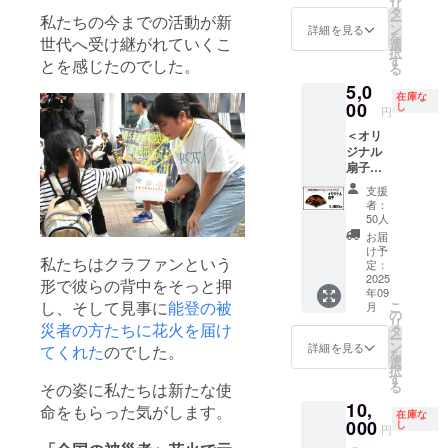
※期限内
リ
す。
テント
3日
（定員1
タ
に返信
私たちの今までの活動が新
ー
フェ
席」
（日）
名、
ン
詳細を見る
の短冊
を
世代へ受け継がれていくこ
ニック
（定員2
長岡ま
テーブ
選
が到着
択
ス席に
名、テ
つり大
ル付イ
す
とを感じたのでした。
しない
る
は長岡
ント・
花火大
ス席）
場合、
5,0
の美味
テーブ
会「A会
を設置
花火玉
在庫な
しい味
ル付イ
場 長岡
00
しまし
し
円
への貼
などを
ス席）
駅側」
た。 開
り付け
＜オリ
販売す
を設置
（右
花幅2㎞
ができ
ジナル
る「お
しまし
岸）
の「復
ません
扇子＞
もてな
た。 開
フェ
興祈願
のでご
「復興
しブー
花幅2㎞
ニック
花火
支援
了承く
祈願花
ス」
の「復
ス席内
フェ
者：
ださい
火フェ
（飲食
興祈願
に今回
ニック
50人
※「復興
ニック
テン
花火
のプロ
ス」全
お届
祈願花
ス」画
ト）を
フェ
ジェク
景を間
け予
火フェ
私たちはクラファンという
像の扇
設置。
ニック
ト専用
定：
近にご
ニック
子で
2025
こちら
ス」全
の
形で彼らの背中をそっと押
覧いた
ス」の
年09
す。 絵
で利用
景を間
「フェ
だけま
し、そして見事に
能登の被
趣旨に
こ
月
柄はリ
できる
近にご
ニック
の
す。
そぐわ
リ
災者の方たちに花火を届け
ターン
2,000円
覧いた
ス応援
タ
フェ
ないコ
ー
品オリ
分のお
だけま
テント
ン
ニック
詳細を見る
てくれた
のでした。
メント
を
ジナル
買物券
す。 定
席」
選
ス席に
につい
択
デザイ
（飲食
員2名で
（定員2
す
は長岡
ては受
る
その姿に私たちは新たな使
ンで
チケッ
すが、
名、テ
の美味
付でき
10,
す！ ※
命をもらった気がします。
ト）付
最大3名
ント・
しい味
在庫な
ません
画像は
000
きで
まで観
テーブ
し
などを
円
のでご
イメー
す。 ◎
覧可能
ル付イ
販売す