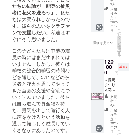
て打ち
のプロ
ケット
（例：
9人
たちの結論が「能登の被災
上げま
ジェク
＞ ●
ユー
お届
す ※花
者に花火を送ろう」。
私た
ト専用
フェ
ザー
け予
火大会
の
ニック
名、支
定：
ちは大変うれしかったので
が中止
「フェ
ス応援
2025
援の日
となっ
す。彼らの思いを
クラファ
年07
ニック
テント
時、支
た場合
こ
月
ンで支援したい
。私達はす
ス 応援
席● 8月
援ID）
の
は、短
リ
テーブ
2日
長岡ま
タ
ぐにそう思いました。
冊貼付
ー
ル席」
（土）
つり大
ン
詳細を見る
けの様
を
（定員2
長岡ま
花火大
選
子をお
択
この子どもたちは中越の震
名、
つり大
会「A会
す
送りい
る
テーブ
花火大
災の時にはまだ生まれては
場 長岡
たしま
120
ル付イ
会「A会
駅側」
いません。しかし、彼らは
す ※貼
ス席）
場 長岡
,00
（右
残り9
り付け
学校の総合的学習の時間な
を設置
駅側」
岸）
0
る花火
円
しまし
（右
フェ
どを通して、3.11などの被
玉の日
た。 開
岸）
＜長岡
ニック
にち・
災者と花火を通してやって
花幅2㎞
フェ
まつり
ス席内
打ち上
きた当会の支援や交流につ
の「復
ニック
大花火
に今回
げ日や
興祈願
ス席内
大会
のプロ
いて学んでいました。彼ら
場所な
支援
花火
に今回
観覧チ
ジェク
者：
どの指
は自ら進んで募金箱を持
フェ
のプロ
ケット
ト専用
6人
定は受
ニック
ジェク
＞ ●
ち、勇気を出して道行く人
の
お届
付でき
ス」全
ト専用
フェ
「フェ
け予
に声をかけるという活動を
ません
景を間
の
ニック
ニック
定：
のでご
通して頼もしく成長してい
近にご
「フェ
ス応援
2025
ス 応援
了承く
年07
覧いた
ニック
テント
テーブ
くさなかにあったのです。
ださい
こ
月
だけま
ス応援
席● 8月
ル席」
の