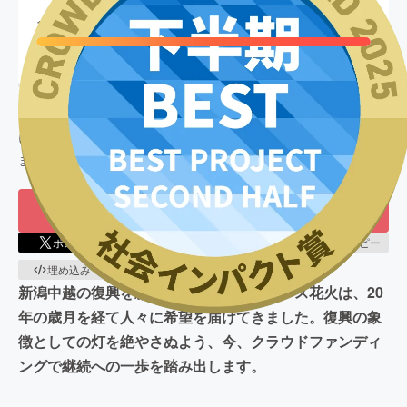
終了
126
%達成
目標金額
15,000,000
円
支援者数
530
人
このプロジェクトは、
2025/05/24
に募集を開始し、
530
人の支援
により
18,926,500
円の資金を集め、
2025/07/10
に募集を終了し
ました
もう一度プロジェクトをやってほしい
319
ポスト
シェア
LINEで送る
URLコピー
埋め込み
QRコード
新潟中越の復興を願い始まったフェニックス花火は、20
年の歳月を経て人々に希望を届けてきました。復興の象
徴としての灯を絶やさぬよう、今、クラウドファンディ
ングで継続への一歩を踏み出します。