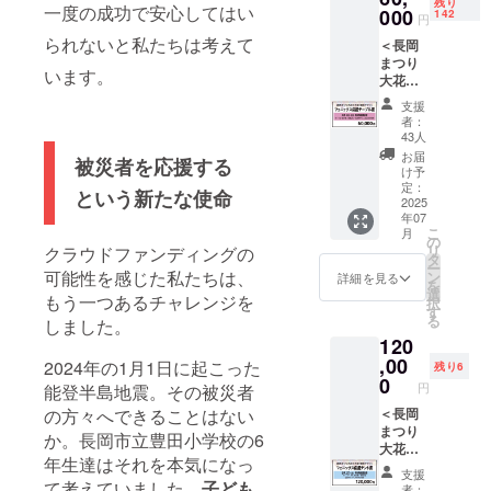
eチャン
残り
一度の成功で安心してはい
望に応
000
被災地
142
ネルの
円
じて追
への支
限定公
られないと私たちは考えて
＜長岡
加でご
援する
開動画
まつり
用意し
リター
のURL
います。
大花火
ました
ン品で
をお送
大会
※2名様
す。売
りしま
支援
観覧チ
分の
上を寄
者：
す。
ケット
テーブ
付する
43人
【ご支
＞
ル席と
わけで
お届
援いた
被災者を応援する
●8/3（
同時購
はござ
け予
だく前
日）
入の方
定：
いませ
という新たな使命
に必ず
フェ
2025
につい
んので
ご確認
年07
ニック
ては席
ご了承
くださ
こ
月
ス応援
を近く
の
くださ
い】 ※
リ
クラウドファンディングの
テーブ
にする
タ
い。
花火大
ー
ル席●
可能性を感じた私たちは、
必要が
ン
詳細を見る
会が中
を
長岡ま
ありま
選
もう一つあるチャレンジを
止と
択
つり大
すの
す
なった
る
しました。
花火大
で、 備
場合
120
会「A会
考欄に
は、次
場 長岡
,00
同一人
2024年の1月1日に起こった
残り6
回以降
駅側」
物であ
0
の「復
円
能登半島地震。その被災者
（右
ること
興祈願
の方々へできることはない
岸）
＜長岡
がわか
花火
フェ
まつり
る情報
か。長岡市立豊田小学校の6
フェ
ニック
大花火
をご記
ニック
年生達はそれを本気になっ
ス席内
大会
載くだ
ス」に
支援
に今回
観覧チ
て考えていました。
子ども
さい。
者：