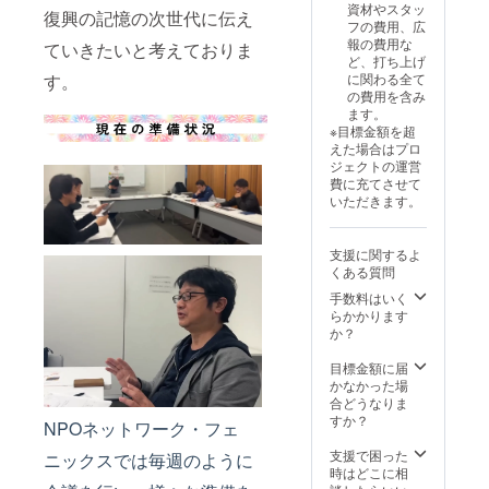
テーブ
資材やスタッ
の氏名
とは異
受付で
満でも
復興の記憶の次世代に伝え
だけま
ル席」
フの費用、広
がチ
なるエ
きませ
席が必
す。
（定員1
報の費用な
ケット
リアと
んので
ていきたいと考えておりま
要な場
フェ
名、
ど、打ち上げ
に印字
なりま
ご了承
合は1人
ニック
テーブ
す。
に関わる全て
されま
す ※小
くださ
分とな
ス席に
ル付イ
の費用を含み
す。そ
学生以
い ※近
りま
は長岡
ス席）
ます。
の氏名
上はチ
くの席
す） ※
の美味
を設置
※目標金額を超
は支援
ケット
をご希
車椅子
しい味
しまし
えた場合はプロ
者様の
が必要
望の方
でも観
などを
た。 開
ジェクトの運営
ものと
です
は応募
覧可能
販売す
花幅2㎞
費に充てさせて
なりま
（未就
を複数
です。
る「お
の「復
いただきます。
す。 ※
学児は
口にて
必ず
もてな
興祈願
こちら
保護者
ご支援
「備考
しブー
花火
のチ
の「膝
くださ
欄」に
ス」
フェ
支援に関するよ
ケット
のせ」
い ※本
記載く
（飲食
ニック
くある質問
は（一
等によ
プロ
ださい
テン
ス」全
財）長
り観覧
ジェク
※本年よ
ト）を
手数料はいく
景を間
岡花火
が可
ト以外
り購入
設置。
らかかります
近にご
財団の
ただ
の一般
した方
こちら
か？
覧いた
行う
し、小
販売チ
の氏名
で利用
だけま
「公式
学生未
ケット
がチ
できる
目標金額に届
す。
再販
満でも
とは異
ケット
2,000円
かなかった場
フェ
売」の
席が必
なるエ
に印字
分のお
合どうなりま
ニック
対象外
要な場
リアと
されま
買物券
すか？
ス席に
NPOネットワーク・フェ
となり
合は1人
なりま
す。そ
（飲食
は長岡
ます ※
分とな
す ※小
の氏名
チケッ
支援で困った
の美味
ニックスでは毎週のように
公式駐
りま
学生以
は支援
ト）付
時はどこに相
しい味
車場の
す） ※
上はチ
者様の
きで