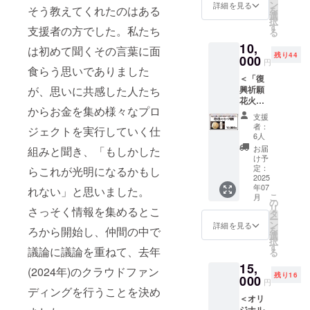
サイズ
様から
ン
詳細を見る
そう教えてくれたのはある
を
はS・
のご協
選
択
M・Lの
力をお
す
支援者の方でした。私たち
る
三種類
願い申
10,
です
し上げ
は初めて聞くその言葉に面
残り44
000
ます。
円
食らう思いでありました
※フェイ
＜「復
スタオ
が、思いに共感した人たち
興祈願
ルサイ
花火
ズ ：
からお金を集め様々なプロ
フェ
支援
ニック
340×84
者：
ジェクトを実行していく仕
ス」花
0mm
6人
火玉
お届
組みと聞き、「もしかした
メッ
け予
セージ
定：
らこれが光明になるかもし
短冊＞
2025
年07
2025長
れない」と思いました。
こ
月
岡まつ
の
リ
さっそく情報を集めるとこ
り大花
タ
ー
火大会
ン
詳細を見る
ろから開始し、仲間の中で
を
にて打
選
択
ち上げ
す
議論に議論を重ねて、去年
る
る「復
15,
興祈願
(2024年)のクラウドファン
残り16
花火
000
円
フェ
ディングを行うことを決め
＜オリ
ニック
ジナル