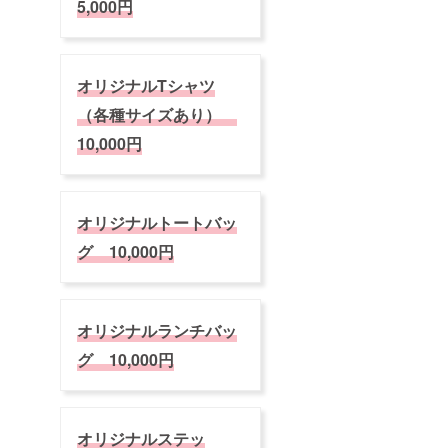
し、小
5,000円
した方
学生未
の氏名
満でも
がチ
席が必
ケット
要な場
に印字
合は1人
オリジナルTシャツ
されま
分とな
す。そ
（各種サイズあり）
りま
の氏名
す） ※
10,000円
は支援
車椅子
者様の
でも観
ものと
覧可能
なりま
です。
す。 ※
必ず
オリジナルトートバッ
こちら
「備考
のチ
欄」に
グ 10,000円
ケット
記載く
は（一
ださい
財）長
※本年よ
岡花火
り購入
財団の
した方
オリジナルランチバッ
行う
の氏名
「公式
がチ
グ 10,000円
再販
ケット
売」の
に印字
対象外
されま
となり
す。そ
ます ※
の氏名
オリジナルステッ
公式駐