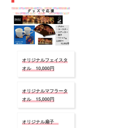
ご支援
ク・
学児は
くださ
フェ
保護者
い ※本
ニック
の「膝
プロ
ス宛に
のせ」
ジェク
支援者
等によ
ト以外
IDとお
り観覧
の一般
名前を
が可
販売チ
ご記載
ただ
ケット
の上
し、小
とは異
メール
学生未
なるエ
をくだ
満でも
リアと
さい。
席が必
なりま
追って
オリジナルフェイスタ
要な場
す ※小
返信致
合は1人
学生以
しま
オル 10,000円
分とな
上はチ
す。
りま
ケット
す） ※
が必要
車椅子
です
でも観
（未就
オリジナルマフラータ
覧可能
学児は
です。
保護者
オル 15,000円
必ず
の「膝
「備考
のせ」
欄」に
等によ
記載く
り観覧
ださい
が可
オリジナル扇子
※本年よ
ただ
り購入