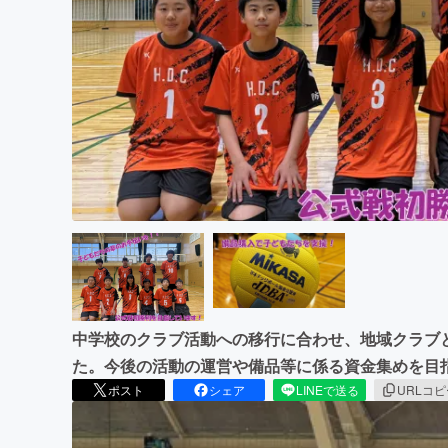
まちづくり・地域活性化
中学校のクラブ活動への移行に合わせ、地域クラブ
た。今後の活動の運営や備品等に係る資金集めを目
ポスト
シェア
LINEで送る
URLコ