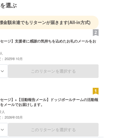
を選ぶ
標金額未達でもリターンが届きます
(All-in方式)
セージ】支援者に感謝の気持ちを込めたお礼のメールをお
人
：2025年10月
このリターンを選択する
る
セージ】+【活動報告メール】ドッジボールチームの活動報
をメールでお届けします。
2人
：2026年03月
このリターンを選択する
る