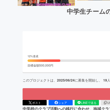
中学生チーム
12
%達成
目標金額
500,000
円
このプロジェクトは、
2025/06/24
に募集を開始し、
19
ポスト
シェア
LINEで送る
U
中学校のクラブ活動への移行に合わせ、地域クラ