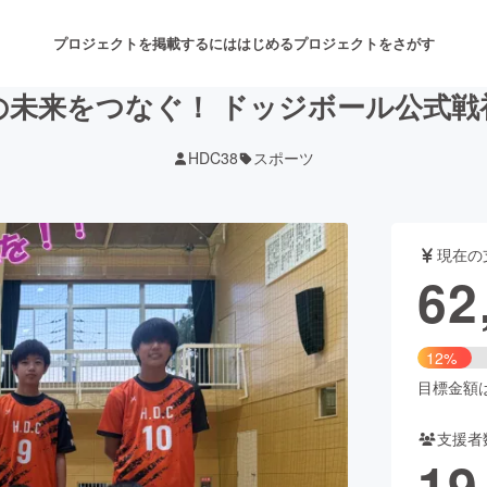
プロジェクトを掲載するには
はじめる
プロジェクトをさがす
の未来をつなぐ！ ドッジボール公式戦
HDC38
スポーツ
注目のリターン
注目の新着プロジェクト
募集終了が近いプロジェクト
も
現在の
音楽
舞台・パフォーマンス
62
ゲーム・サービス開発
フード・飲食店
12%
書籍・雑誌出版
アニメ・漫画
目標金額は5
支援者
チャレンジ
ビューティー・ヘルスケ
19