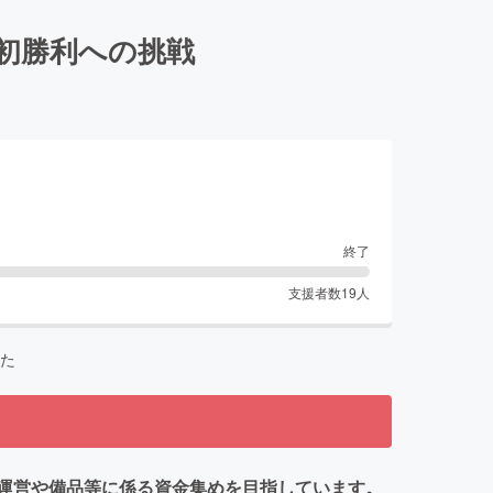
初勝利への挑戦
終了
支援者数
19
人
た
運営や備品等に係る資金集めを目指しています。