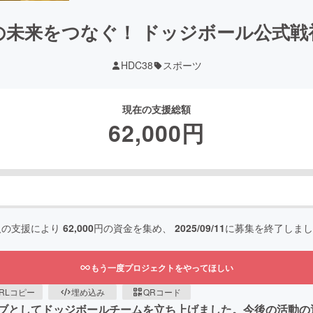
の未来をつなぐ！ ドッジボール公式戦
HDC38
スポーツ
現在の支援総額
62,000
円
人の支援により
62,000
円の資金を集め、
2025/09/11
に募集を終了しまし
もう一度プロジェクトをやってほしい
RLコピー
埋め込み
QRコード
ブとしてドッジボールチームを立ち上げました。今後の活動の