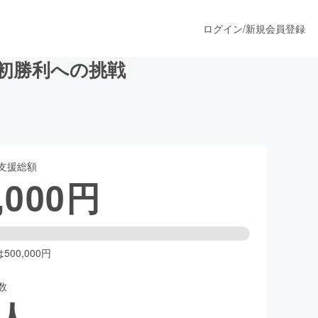
ログイン
/
新規会員登録
初勝利への挑戦
うすぐ公開されます
支援総額
プロダクト
,000
円
ファッション
スポーツ
00,000円
数
ア
ソーシャルグッド
人