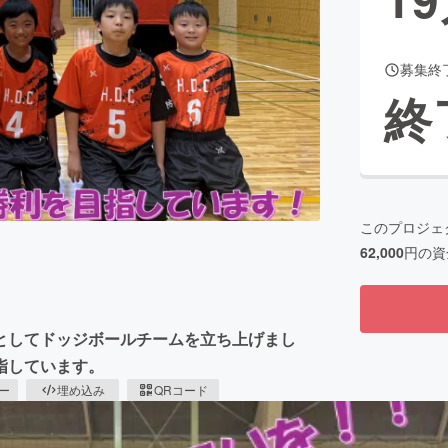
募集終
CAMPFIRE for Social Good
CAMPFIRE Creation
終
CAMPFIREふるさと納税
machi-ya
コミュニティ
このプロジェ
62,000
円の資
としてドッジボールチームを立ち上げまし
指しています。
ピー
埋め込み
QRコード