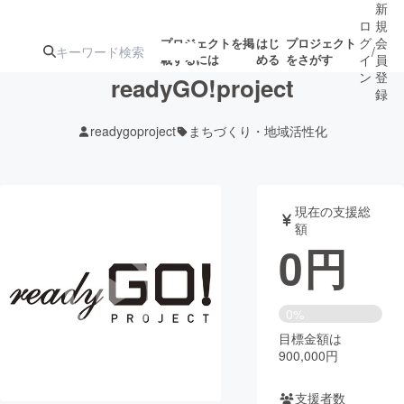
新
ロ
規
グ
会
プロジェクトを掲
はじ
プロジェクト
/
載するには
める
をさがす
イ
員
ン
登
readyGO!project
録
readygoproject
まちづくり・地域活性化
人気のプロ
注目のリ
注目の新着プロ
募集終了が近いプ
もうすぐ公開
ジェクト
ターン
ジェクト
ロジェクト
されます
現在の支援総
額
アート・写真
音楽
0
円
テクノロジー・ガジェット
ゲーム・サ
0%
目標金額は
映像・映画
書籍・雑誌
900,000円
ビジネス・起業
チャレンジ
支援者数