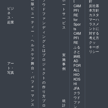
針
t
版
ウ
ー
反社基
CAM
ビジ
ビ
ド
ト
本方針
PFI
ネ
ュ
フ
サ
カスタ
RE
ス・
ー
ァ
ー
マーハ
for
起業
テ
ン
ビ
ラスメ
Spor
ィ
デ
ス
ントに
ts
ー
ィ
対する
CAM
・
ン
考え方
PFI
ヘ
グ
クッ
RE
ル
と
キーポ
ふる
ス
は
リシー
さと
ケ
プ
実
納税
ア
ロ
施
AD
アー
舞
ジ
事
FOR
ト・
台
ェ
例
ALL
写真
・
ク
HIO
パ
ト
KOS
フ
の
HI
ォ
作
JFA
ー
り
クラ
マ
方
ウド
ン
プ
統
ファ
ス
ロ
計
ン