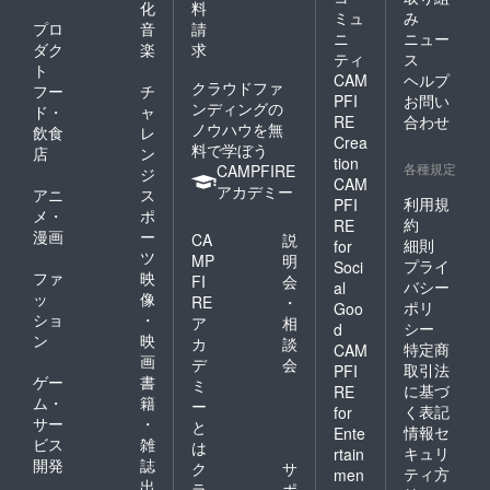
化
料
ミュ
み
プロ
音
請
ニ
ニュー
ダク
楽
求
ティ
ス
ト
CAM
ヘルプ
クラウドファ
フー
チ
PFI
お問い
ンディングの
ド・
ャ
RE
合わせ
ノウハウを無
飲食
レ
Crea
料で学ぼう
店
ン
tion
各種規定
CAMPFIRE
ジ
CAM
アカデミー
アニ
ス
利用規
PFI
メ・
ポ
約
RE
漫画
ー
CA
説
細則
for
ツ
MP
明
プライ
Soci
ファ
映
FI
会
バシー
al
ッ
像
RE
・
ポリ
Goo
ショ
・
ア
相
シー
d
ン
映
カ
談
特定商
CAM
画
デ
会
取引法
PFI
ゲー
書
ミ
に基づ
RE
ム・
籍
ー
く表記
for
サー
・
と
情報セ
Ente
ビス
雑
は
キュリ
rtain
開発
誌
ク
サ
ティ方
men
出
ラ
ポ