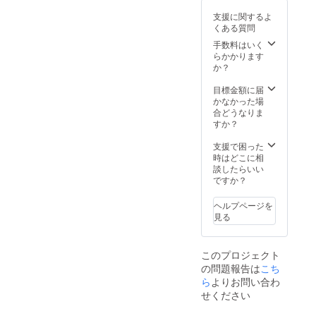
食材を使って料
お酒。 花を飾る
雄市後援のも
理をするのは、
のは、様々な舞
支援に関するよ
と、アイコン的
１日１組限定フ
台で活躍するフ
くある質問
スポットを巡
レンチレストラ
ローリスト。 彩
手数料はいく
り、その場で起
ンのシェフ。 農
られた空間は、
らかかります
きるサプライ
家さんとタッグ
正に異次元で
か？
ズ。 「何が起き
を組み、今まで
す。 テレビやあ
ても楽しむ！」
に食べたことの
らゆるステージ
目標金額に届
を胸に参加して
無いラグジュア
で歌い続けるシ
かなかった場
下さい！ 市長登
リーな料理が並
ンガー。 身体で
合どうなりま
場や流鏑馬披露
びます。 イタリ
感じる極上のア
すか？
など、サプライ
アに渡りワイン
コースティック
ズがございま
作りをしていた
ライブを体験で
支援で困った
す。 武雄の食材
ソムリエが選
きます。 世界を
時はどこに相
を使って料理を
ぶ、それらの料
舞台に活躍する
談したらいい
するのは、１日
理に合わせたワ
マジシャン。 目
ですか？
１組限定フレン
インやお酒。 花
の前で起きる奇
チレストランの
を飾るのは、
跡を目の当たり
シェフ。 農家さ
様々な舞台で活
ヘルプページを
にして下さい。
んとタッグを組
躍するフローリ
見る
み、今までに食
スト。 彩られた
べたことの無い
空間は、正に異
ラグジュアリー
次元です。 テレ
このプロジェクト
な料理が並びま
ビやあらゆるス
の問題報告は
こち
す。 イタリアに
テージで歌い続
ら
よりお問い合わ
渡りワイン作り
けるシンガー。
をしていたソム
せください
身体で感じる極
リエが選ぶ、そ
上のアコース
れらの料理に合