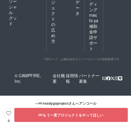
ソー
ジ
デ
ディ
シャ
ェ
ー
ング
ル
ク
タ
mac
グッ
ト
hi-ya
ド
の
補助
広
金申
め
請サ
方
ポー
ト
「QRコード」は株式会社デンソーウェーブの登録商標です。
© CAMPFIRE,
会社概
採用情
パートナー
Inc.
要
報
募集
readygoproject
さんへアンコール
もう一度プロジェクトをやってほしい
0