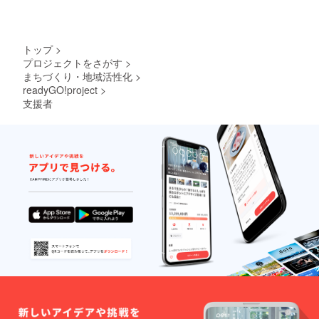
ティックライブ
わせたワインや
を体験できま
お酒。 花を飾る
す。 世界を舞台
のは、様々な舞
に活躍するマジ
台で活躍するフ
シャン。 目の前
トップ
>
ローリスト。 彩
で起きる奇跡を
プロジェクトをさがす
>
られた空間は、
目の当たりにし
まちづくり・地域活性化
>
正に異次元で
て下さい。
readyGO!project
>
す。 テレビやあ
支援者
らゆるステージ
で歌い続けるシ
ンガー。 身体で
感じる極上のア
コースティック
ライブを体験で
きます。 世界を
舞台に活躍する
マジシャン。 目
の前で起きる奇
跡を目の当たり
にして下さい。