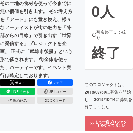
その土地の食材を使って今までに
0
人
無い価値を引き出す。 その考え方
まちづくり・地域活性化
を「アート」にも置き換え、様々
なアーティストが街の魅力を「外
CAMPFIRE for Social Good
CAMPFIRE Creation
募集終了まで残
部からの目線」で引き出す「世界
り
CAMPFIREふるさと納税
machi-ya
コミュニティ
に発信する」プロジェクトを企
終了
画。 正式に「武雄市後援」という
形で催されます。 街全体を使っ
た、パーティーです。イベント実
行は確定しております。
ポスト
シェア
このプロジェクトは、
2018/07/30
に募集を開始
LINEで送る
URLコピー
し、
2018/10/14
に募集を
埋め込み
QRコード
終了しました
もう一度プロジェク
トをやってほしい