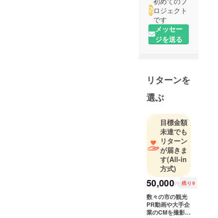
初めてのプ
ロジェクト
です
メッセー
ジを送る
リターンを
選ぶ
目標金額
未達でも
リターン
が届きま
す
(All-in
方式)
50,000
円
残り9
数々の市の観光
PR動画や大手企
業のCMを撮影し