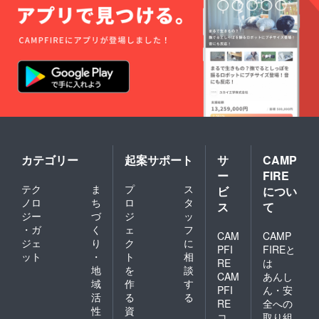
カテゴリー
起案サポート
サ
CAMP
ー
FIRE
テク
ま
プ
ス
ビ
につい
ノロ
ち
ロ
タ
ス
て
ジー
づ
ジ
ッ
・ガ
く
ェ
フ
CAM
CAMP
ジェ
り
ク
に
PFI
FIREと
ット
・
ト
相
RE
は
地
を
談
CAM
あんし
域
作
す
PFI
ん・安
活
る
る
RE
全への
性
資
コ
取り組