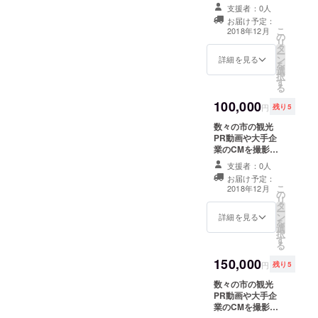
ている監督によ
支援者：0人
り、当日の撮影
お届け予定：
が行われます。
こ
2018年12月
の
動画の最後にご
リ
タ
指定の提供クレ
ー
ン
ジットを入れた
詳細を見る
を
選
ものを納品させ
択
す
ていただきま
る
す。 提供クレ
100,000
ジット表示時
円
残り5
間 ２秒 提供
数々の市の観光
クレジット数
PR動画や大手企
１画面３枠／１
業のCMを撮影し
枠 自社のPRの
ている監督によ
一環に使用され
支援者：0人
り、当日の撮影
ても構いませ
お届け予定：
が行われます。
ん。 ※公開前に
こ
2018年12月
の
動画の最後にご
は一度確認をさ
リ
タ
指定の提供クレ
せていただきま
ー
ン
ジットを入れた
詳細を見る
す。 このイベン
を
選
ものを納品させ
トは、市後援の
択
す
ていただきま
地域活動ですの
る
す。 提供クレ
で、ブランディ
150,000
ジット時間 ３
ングに有効活用
円
残り5
秒 提供クレジッ
可能かと思いま
数々の市の観光
ト数 １画面
す。 以下イベン
PR動画や大手企
２枠／１枠 クレ
ト内容です。 武
業のCMを撮影し
ジット表記時の
雄市後援のも
ている監督によ