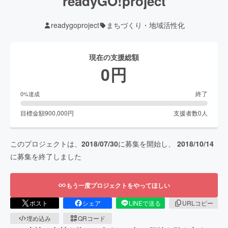
readyGO!project
readygoproject
まちづくり・地域活性化
現在の支援総額
0
円
終了
0
%達成
目標金額
900,000
円
支援者数
0
人
このプロジェクトは、
2018/07/30
に募集を開始し、
2018/10/14
に募集を終了しました
もう一度プロジェクトをやってほしい
ポスト
シェア
LINEで送る
URLコピー
埋め込み
QRコード