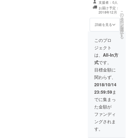
オリジナル音楽
と、アイコン的
支援者：0人
り、当日の撮影
も作成します。
スポットを巡
お届け予定：
が行われます。
自社のPRの一環
り、その場で起
こ
2018年12月
の
動画の最後にご
に使用されても
きるサプライ
リ
タ
指定の提供クレ
構いません。 ※
ズ。 「何が起き
ー
ン
ジットを入れた
詳細を見る
公開前には一度
ても楽しむ！」
を
選
ものを納品させ
確認をさせてい
を胸に参加して
択
す
ていただきま
ただきます。 こ
下さい！ 市長登
る
す。 提供クレ
このプロ
のイベントは、
場や流鏑馬披露
ジット時間 ３
市後援の地域活
など、サプライ
ジェクト
秒 提供クレジッ
動ですので、ブ
ズがございま
ト数 １枠／１
は、
All-In方
ランディングに
す。 武雄の食材
枠 クレジット表
有効活用可能か
を使って料理を
式
です。
記時のオリジナ
と思います。 以
するのは、１日
ル曲も作成しま
目標金額に
下イベント内容
１組限定フレン
す。 自社のPR
です。 武雄市後
チレストランの
関わらず、
の一環に使用さ
援のもと、アイ
シェフ。 農家さ
れても構いませ
2018/10/14
コン的スポット
んとタッグを組
ん。 ※公開前に
を巡り、その場
み、今までに食
23:59:59
ま
は一度確認をさ
で起きるサプラ
べたことの無い
せていただきま
でに集まっ
イズ。 「何が起
ラグジュアリー
す。 このイベン
きても楽し
な料理が並びま
た金額が
トは、市後援の
む！」を胸に参
す。 イタリアに
地域活動ですの
ファンディ
加して下さい！
渡りワイン作り
で、ブランディ
市長登場や流鏑
をしていたソム
ングされま
ングに有効活用
馬披露など、サ
リエが選ぶ、そ
可能かと思いま
す。
プライズがござ
れらの料理に合
す。 以下イベン
います。 武雄の
わせたワインや
ト内容です。 武