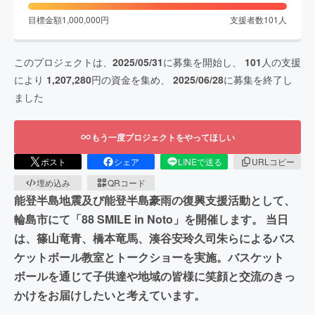
目標金額
1,000,000
円
支援者数
101
人
このプロジェクトは、
2025/05/31
に募集を開始し、
101
人の支援
により
1,207,280
円の資金を集め、
2025/06/28
に募集を終了し
ました
もう一度プロジェクトをやってほしい
ポスト
シェア
LINEで送る
URLコピー
埋め込み
QRコード
能登半島地震及び能登半島豪雨の復興支援活動として、
輪島市にて「88 SMILE in Noto」を開催します。 当日
は、篠山竜青、橋本竜馬、湊谷安玲久司朱らによるバス
ケットボール教室とトークショーを実施。バスケット
ボールを通じて子供達や地域の皆様に笑顔と交流のきっ
かけをお届けしたいと考えています。