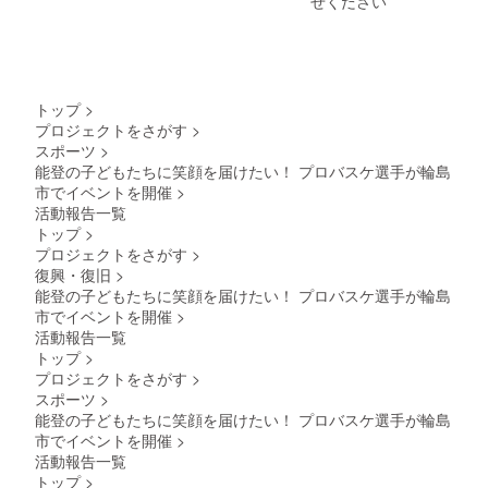
せください
表示は
と手が挙がり「チームには
商品の
必ずお
横浜ビー・
お届け
ラベル
届けの
コルセアー
選手以外にどんな人が帯同
商品の
に表記
リター
ラベル
ズに所属し
されま
ンに貼
していますか？」「試合で
に表記
す。商
付され
2019年に現
されま
品開封
たラベ
ミスしたりしたら、どう切
トップ
>
役を引退。
す。商
前には
ルや注
プロジェクトをさがす
>
品開封
り替えますか？」「フリー
必ずお
自身の怪我
意書き
スポーツ
>
前には
届けの
をご確
の経験から
スローを打つ時に何を考え
必ずお
能登の子どもたちに笑顔を届けたい！ プロバスケ選手が輪島
リター
認くだ
トレーニン
届けの
ンに貼
さい。
市でイベントを開催
>
ていますか？どうしたら上
リター
付され
【商品
グ、食事、
活動報告一覧
ンに貼
たラベ
説明】
手くなりますか？」などの
サプリを研
トップ
>
付され
ルや注
濃厚で
プロジェクトをさがす
>
たラベ
究し、
質問が寄せられました。
意書き
スパイ
ルや注
復興・復旧
>
をご確
シー！
ReHopeサプ
「バスケ人生で一番いいプ
意書き
認くだ
能登の子どもたちに笑顔を届けたい！ プロバスケ選手が輪島
創業半
リメントを
をご確
さい。
世紀以
市でイベントを開催
>
レーは？」との質問には、
認くだ
【商品
手がける
上続く
活動報告一覧
さい。
説明】
お肉屋
篠山竜青は2018年に開催さ
（株）Alexis
トップ
>
【商品
農家さ
さんが
を設立。3x3
プロジェクトをさがす
>
説明】
れたバスケットボールワー
んの焼
作る、
発酵食
き菓子
スポーツ
>
お肉と
の
ルドカップ2019アジア地区
を通じ
「notog
野菜の
能登の子どもたちに笑顔を届けたい！ プロバスケ選手が輪島
BEEFMAN.E
て「健
ocochi
旨味が
市でイベントを開催
>
1次予選のオーストラリア戦
康で豊
XEでもプ
」/下野
溶け込
活動報告一覧
かな暮
農園
んだ や
で、ディフェンスリバウン
レーする。
トップ
>
らし」
「notog
みつき