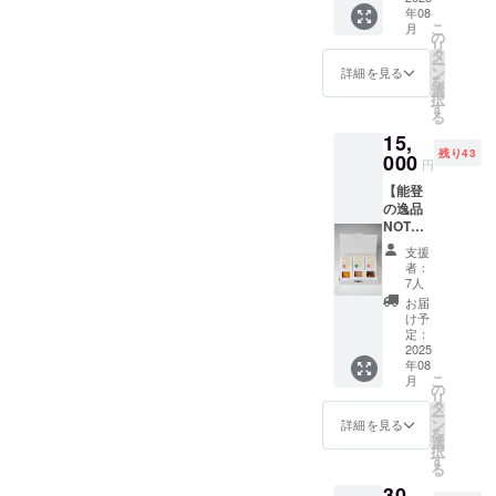
日本代表と
います。人が住む建物、倒
年08
カレー/
た、前日には88 Basketball
ンを含
しても活躍
こ
月
カトー
めて印
の
壊した建物、更地が混在す
リ
３人が被害のあった場所を
ミート
し、FIBA バ
刷した
タ
ー
・88
メッ
ン
詳細を見る
る住宅街もありました。輪
スケット
訪問しました。実際に目に
を
Basket
セージ
選
択
ボールワー
ball 3人
島市中心部の朝市地区は、
カード
す
した復興の様子や感じた事
る
のサイ
となり
ルドカップ
震災前、路上に海産物や輪
15,
ン入り
などをこれから発信してい
ます）
2019 には主
残り43
ハガキ
000
・88
円
島塗などを販売するテント
く予定です。こちらの詳細
将として出
サイズ
Basket
【能登
メッ
ball ３
場した。
が立ち並び賑わいを見せて
は、追ってご報告いたしま
の逸品
セージ
人から
NOTOte
カード
いましたが、火災により焼
のお礼
す！
MAプラ
を送付
■橋本竜馬プ
のビデ
支援
失し、現在は更地が広がっ
ン②】
します
オメッ
者：
ロフィール
・農家
（サイ
セージ
7人
ています。池田選手に震災
1988年5月
さんの
ンを含
をメー
お届
焼き菓
めて印
ルで送
け予
11日生ま
前の朝市の様子の写真を見
子
刷した
定：
付しま
れ 福岡県
「notog
2025
メッ
せてもらい、目の前に広が
す 【名
年08
ocochi
出身
セージ
称】
こ
月
る景色との違いに唖然とし
」/下野
カード
の
88Bask
福岡大学附
リ
農園 ・
となり
タ
etball
ー
ました。次に訪れたのは白
属大濠高校
88
ます）
ン
オリジ
詳細を見る
を
Basket
・88
から青山学
選
ナルマ
米千枚田。海に面した斜面
択
ball 3人
Basket
す
グカッ
院大学に進
る
のサイ
ball ３
に1004枚もの小さな田が連
プ 篠山
学。4年次に
30,
ン入り
人から
竜青、