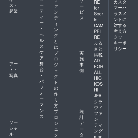
カスタ
RE
と鮮度
88 Basketballの3人と
りま
株式会
ス・
ー
ァ
ー
マーハ
for
をその
す。 旬
社 富山
起業
テ
ン
ビ
ECHAKE-NA NOTOの池田
ままに
ラスメ
Spor
の美味
県高岡
ィ
デ
ス
お届け
しさを
ントに
市で昭
ts
智美選手、上瀧葵怜々選
ー
致しま
ィ
ぎゅっ
和36年
対する
CAM
すの
・
と詰め
に創
ン
手、辰巳緒花選手によるバ
考え方
PFI
で、 お
込ん
業。安
ヘ
グ
クッ
RE
好きな
スケットボールクリニック
だ、自
全かつ
ル
と
キーポ
タイミ
ふる
然な甘
良質な
ス
は
です。ウォーミングアップ
ングで
みを活
リシー
さと
美味し
ケ
解凍し
プ
実
かした
いお肉
納税
は、スポーツリズムトレー
てお召
ア
優しい
ロ
施
を求め
AD
し上が
味わい
アー
舞
て、国
ニングのインストラクター
ジ
事
FOR
り頂け
の焼き
内のみ
ト・
台
ェ
例
ALL
ます！
資格を持つ池田選手を中心
菓子
ならず
写真
・
ク
（日保
を、ぜ
HIO
世界中
パ
に、音楽に合わせて選手と
ト
ち 冷
ひお楽
から船
KOS
フ
凍で90
しみく
の
で運ば
HI
子どもたちが一緒に楽しく
日） 店
ださ
ォ
れる商
作
JFA
舗情報
い！ 店
品を厳
ー
身体を動かしました。続い
り
クラ
四十萬
舗情報
選し独
マ
方
谷本舗
ウド
て、篠山選手を中心にボー
下野農
自ルー
ン
プ
統
明治８
園 石川
トで仕
ファ
ルを使ったトレーニング。
ス
年（１
ロ
計
県輪島
入れた
ン
８７５
ソー
市門前
お肉
ジ
デ
スポーツリズムトレーニン
ディ
年）の
町本市
を、お
シャ
ェ
ー
ング
創業以
2-66-1
客様の
グの動きを生かして、リズ
ル
ク
タ
来、発
mac
ニーズ