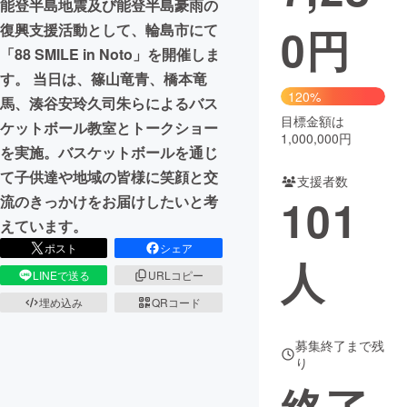
能登半島地震及び能登半島豪雨の
0
円
復興支援活動として、輪島市にて
まちづくり・地域活性化
「88 SMILE in Noto」を開催しま
す。 当日は、篠山竜青、橋本竜
CAMPFIRE for Social Good
CAMPFIRE Creation
120%
馬、湊谷安玲久司朱らによるバス
CAMPFIREふるさと納税
machi-ya
コミュニティ
目標金額は
ケットボール教室とトークショー
1,000,000円
を実施。バスケットボールを通じ
て子供達や地域の皆様に笑顔と交
支援者数
101
流のきっかけをお届けしたいと考
えています。
ポスト
シェア
人
LINEで送る
URLコピー
埋め込み
QRコード
募集終了まで残
り