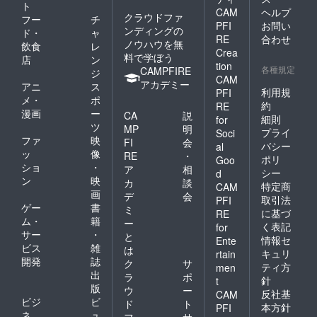
ト
気の
で獲得したフリースローを
ていま
り6〜7
CAM
ヘルプ
クラウドファ
サーモ
フー
チ
す。 粘
人前と
PFI
お問い
決めたことを挙げていまし
ン、本
ンディングの
土質の
ド・
ャ
大容量
RE
合わせ
まぐろ
赤土は
ノウハウを無
なの
飲食
レ
た。トークショーの後は、
Crea
という
養分や
で、ご
料で学ぼう
店
ン
四種
水分を
tion
自宅用
ランチタイム。輪島市に店
各種規定
CAMPFIRE
ジ
セット
しっか
はもち
CAM
アカデミー
アニ
ス
は贈り
舗のあるゴーゴーカレーの
り蓄え
ろん、
利用規
PFI
物に最
ること
メ・
ポ
レスト
約
RE
カツカレーを、子どもたち
適で
がで
ランや
漫画
ー
CA
説
細則
for
す。 ま
き、栄
食堂な
ツ
と保護者の方々、選手が一
MP
明
た、
プライ
Soci
養たっ
どでの
ファ
映
FI
会
切って
ぷりの
バシー
提供も
al
緒に食べました。食事の後
ッ
像
ごはん
RE
・
さつま
おすす
ポリ
Goo
に乗せ
ショ
・
には橋本選手とシュート競
いも
めで
ア
相
シー
d
れば豪
（紅は
す。 子
ン
映
カ
談
特定商
CAM
争をする子や、篠山選手に
華「塩
るか）
どもか
画
デ
会
取引法
糀炙り
PFI
やむら
ら大人
似顔絵をプレゼントしてく
ゲー
書
ミ
３種
さきい
に基づ
RE
まで、
ム・
籍
丼」の
ー
もなど
ご家族
く表記
れる子、篠山選手の試合前
for
完成！
サー
・
が育っ
と
皆さん
情報セ
Ente
特殊な
のルーティーンのストレッ
ていま
ビス
雑
でお楽
は
キュリ
rtain
冷凍技
す。 ※
しみく
開発
誌
ク
サ
チを真似する子もいて、和
ティ方
men
術（プ
使用す
ださ
出
ラ
ポ
ロトン
針
る野菜
t
い。 販
気あいあいとした交流の時
版
ウ
ー
凍結）
は季節
売元 カ
反社基
CAM
ビジ
ビ
で、美
によっ
ド
ト
トー
間となりました。午後は、
本方針
PFI
味しさ
て異な
ネ
ュ
ミート
フ
サ