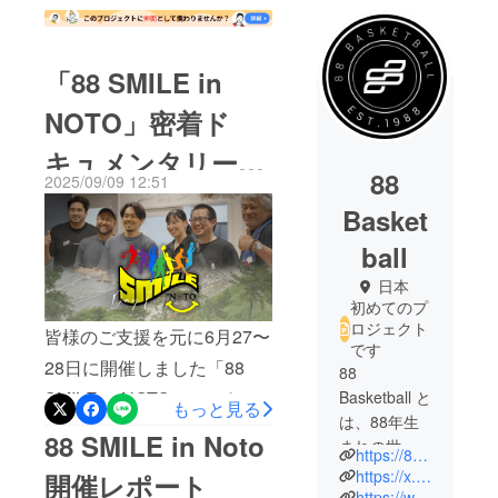
「88 SMILE in
NOTO」密着ド
キュメンタリー第
88
2025/09/09 12:51
１弾を公開しまし
Basket
た！
ball
日本
初めてのプ
ロジェクト
皆様のご支援を元に6月27〜
です
28日に開催しました「88
88
Basketball と
SMILE in NOTO」につきま
もっと見る
は、88年生
して、密着ドキュメンタ
88 SMILE in Noto
まれの世代
https://88basketball.jp/
リー動画をYoutubeにて公開
を牽引して
https://x.com/88_Basketball_
開催レポート
中です。DAY1では、被害の
きた、篠山
https://www.instagram.com/88_basketball/