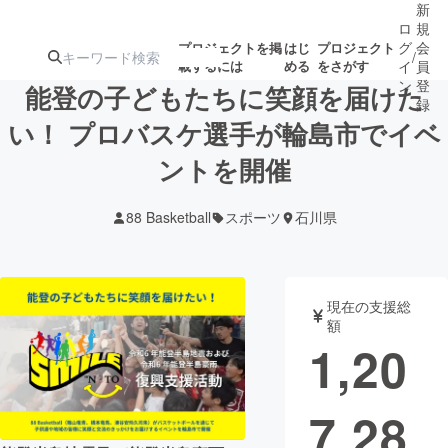
新
ロ
規
グ
会
プロジェクトを掲
はじ
プロジェクト
/
載するには
める
をさがす
イ
員
ン
登
能登の子どもたちに笑顔を届けた
録
い！ プロバスケ選手が輪島市でイベ
ントを開催
人気のプロ
注目のリ
注目の新着プロ
募集終了が近いプ
もうすぐ公開
ジェクト
ターン
ジェクト
ロジェクト
されます
88 Basketball
スポーツ
石川県
アート・写真
音楽
現在の支援総
テクノロジー・ガジェット
ゲーム・サ
額
1,20
映像・映画
書籍・雑誌
7,28
ビジネス・起業
チャレンジ