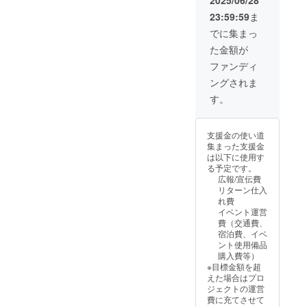
ゴールデン
メッ
ることを知りました。最後
称・内
【発
23:59:59
ま
セージ
容量】
送】 ・
キングス、
に、輪島市郊外の南志見地
カード
焼き菓
配送方
でに集まっ
レバンガ北
となり
子3種ギ
法：
区に移動し、カフェや障が
た金額が
ます）
海道、アル
フト
クール
・88
セット
冷凍便
ファンディ
い福祉サービス事業所を運
バルク東
Basket
・ガ
【原材
京、越谷ア
ングされま
ball ３
営する会社の代表の方にお
レット
料】 牛
人から
ブルト
ルファーズ
肉（国
す。
話を聞きました。南志見地
のお礼
ンヌ・
産）、
を経て、現
のビデ
プチ…
玉ね
区は輪島市の中でも被害が
在はベル
オメッ
４個 ・
ぎ、牛
支援金の使い道
セージ
ぽりぽ
脂、小
テックス静
大きく、8～9割の建物の解
集まった支援金
をメー
りクッ
麦粉、
岡に所属。
は以下に使用す
ルで送
体が必要ともいわれている
キー…
トマト
る予定です。
付しま
３５ｇ
ケ
広報/宣伝費
そうです。そんな中でも
す 【名
（かぼ
チャッ
■湊谷安玲久
リターン仕入
称】 能
ちゃ）
プ、砂
「地元の経営者としては社
れ費
司朱プロ
登とれ
・ぽり
糖、
イベント運営
ふぐを
ぽり
フィール
塩、カ
員に明るいところを見せて
費（交通費、
含む炙
クッ
レー
1988年8月
宿泊費、イベ
り四種
やらんといけん」と、ツ
キー…
粉、ウ
ント使用備品
31日生ま
セット/
４０ｇ
スター
購入費等）
アーの誘致やイベントの開
四十萬
（ピー
ソー
れ 青森県
※目標金額を超
谷本舗
マン
ス、に
催など、人を呼ぶ施策に取
出身
えた場合はプロ
【内容
ジェノ
んに
ジェクトの運営
量】 ・
洛南高校3年
ベー
く、生
り組んでいるそうです。
費に充てさせて
能登と
ゼ）
姜、香