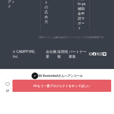
グッ
ト
酵食品
ムよく緩急をつけたドリブ
hi-ya
にあわ
ド
を通じ
の
せご提
補助
ルの練習をします。最後は
て石
広
案・ご
金申
川・金
提供し
め
子どもチーム対選手チーム
請サ
沢の食
ている
方
ポー
文化を
食肉
の試合です。子どもたちが
お届け
ト
卸・精
してい
シュートを決めたり、選手
肉の会
ます。
社で
「QRコード」は株式会社デンソーウェーブの登録商標です。
が3Pシュートを見せた時に
す。 創
業半世
は、会場から大きな歓声が
紀以上
© CAMPFIRE,
会社概
採用情
パートナー
続くお
上がりました。最後にみん
Inc.
要
報
募集
肉屋さ
なで集合写真を撮影し、参
んが
作った
加してくれた子どもたちに
こだわ
りの商
も、88 Basketballと
88 Basketball
さんへアンコール
品をお
届けし
ECHAKE-NA NOTOの選手
ます！
もう一度プロジェクトをやってほしい
にも、笑顔があふれる1日と
27
なりました。この「88
SMILE in Noto」は、クラウ
ドファンディングで多くの