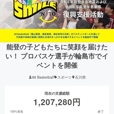
能登の子どもたちに笑顔を届けた
い！ プロバスケ選手が輪島市でイ
ベントを開催
88 Basketball
スポーツ
石川県
現在の支援総額
1,207,280
円
終了
120
%達成