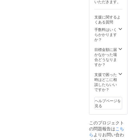
次にウィン
いただきます。
れ ふ
「大事なのは人のおらんと
【保存
辛料／
ターカップ
ぐ塩糀
方法・
調味料
ころを元気にして、人が戻
炙り
賞味期
で優勝、決
（アミ
支援に関するよ
70g ・
限】 高
ノ酸
勝の個人最
るようにすること」という
くある質問
本まぐ
温多湿
等）、
多得点（40
ろ塩糀
を避け
手数料はいく
着色料
言葉が印象的でした。28日
炙り
て常温
らかかります
（カラ
得点）を記
100g ・
の「88 SMILE in Noto」に
にて保
か？
メル）
録。青山学
鰤 塩糀
存。
（一部
は、開催地の輪島市だけで
炙り
院大学では
目標金額に届
に小
150g ・
な
かなかった場
麦・大
橋本ととも
なく珠洲市、志賀町、金沢
サーモ
お、開
合どうなりま
豆・牛
に3冠を達
ン塩糀
封後は
すか？
肉・リ
市など石川県各地から約50
炙り
賞味期
成。卒業
ンゴを
120g
人の子どもたちが参加して
限に関
支援で困った
含む）
後、三菱電
【保存
わら
時はどこに相
※原材料
くれました。午前のトーク
機ダイヤモ
方
ず、お
談したらいい
及び添
法】
早めに
ですか？
加物等
ンドドル
ショーは、88 Basketballの3
冷凍
お召し
の食品
フィンズ
【消費
上がり
表示は
人とECHAKE-NA NOTOの
ヘルプページを
期
（現・名古
くださ
お届け
見る
限】
池田智美選手、橋田幸華選
い。 ※
商品の
屋ダイヤモ
冷凍で
原材料
ラベル
ンドドル
手が、会場から質問に答え
90日 ※
及び添
に表記
このプロジェクト
原材料
加物等
フィン
されま
るスタイルで進められまし
の問題報告は
及び添
こち
の食品
す。商
ズ）、茨城
加物等
表示は
ら
よりお問い合わ
品開封
た。子どもたちからは次々
ロボッツ、
の食品
お届け
前には