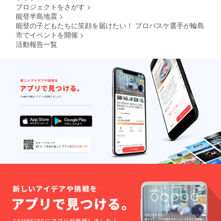
のお手
ドからレイアップシュート
プロジェクトをさがす
>
ocochi
になる
伝いが
」 ーの
味わい
能登半島地震
>
を決めたプレーについて話
できれ
とごこ
のカ
能登の子どもたちに笑顔を届けたい！ プロバスケ選手が輪島
ば幸い
ちー
レーで
し、橋本竜馬は複数の玉を
市でイベントを開催
>
です。
『アレ
す。 お
活動報告一覧
糀のチ
ルギー
肉と野
一気に皿に載せるけん玉を1
カラが
を持つ
菜の旨
活きた
回で決めたことを挙げて
我が子
味が溶
塩糀炙
が安心
け込ん
「バスケじゃない」との
りシ
して食
だ、 濃
リーズ
べられ
厚でド
突っ込みを受けていまし
で
るお菓
ロッと
ちょっ
子を』
した黒
た。湊谷安玲久司朱は、三
と贅沢
との思
いルー
なひと
菱電機ダイヤモンドドル
いから
が特徴
時をお
誕生し
の「金
フィンズ（現・名古屋ダイ
楽しみ
た、野
沢カ
くださ
菜の優
レー」
ヤモンドドルフィンズ）で
い。 新
しい甘
。 北陸
鮮な国
みが特
エリア
のルーキーシーズン、ずっ
産鰤、
徴の
で食肉
能登と
とスタメン出場していたが
クッ
卸・精
れのふ
キーで
肉業を
調子を落とし控えに回った
ぐ、厳
す。 安
営むカ
選した
全なも
トー
試合で30点取って次の試合
アトラ
のを作
ミート
ン
るため
は、 能
からスタートに復帰したこ
ティッ
には、
登半島