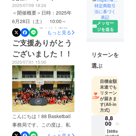
2025/07/09 18:24
特定商取引
竜青・橋本
あった輪島朝市などを訪問
法に基づく
＜開催概要＞日時：2025年
竜馬・湊谷
した様子をお伝えします。
表記
安玲久司朱
6月28日（土） 10:00～
メッセー
DAY2（トークショー、バス
の同級生バ
ジを送る
14:30会場：日本航空高等学
もっと見る
ケットボールクリニック）
スケット
校石川（石川県輪島市三井
ボール選手3
ご支援ありがとう
も公開予定です！ ◉現地でお
名による、
町洲衛9部27番地７）講師：
世話になりました！▼3人制
ございました！！
自分たちの
リターンを
篠山竜青（川崎ブレイブサ
プロバスケットボールチー
経験を未来
2025/07/01 15:00
ンダース）、橋本竜馬（ベ
選ぶ
へ繋ぐ活動
ムECHAKE-NA NOTO：
ルテックス静岡）、湊谷安
です。
https://echake-
玲久司朱（元横浜ビー・コ
目標金額
na.jp/https://www.instagram.
■篠山竜青プ
未達でも
ルセアーズ）ゲスト選手：
com/echakena_noto3x3/▼
リターン
ロフィール
池田智美、橋田幸華（※トー
が届きま
1988年7月
奥能登元気プロジェクト
す
(All-in
クショーのみ）、上瀧葵
20日生ま
https://okunoto-
方式)
れ 神奈川
怜々（※クリニックのみ）、
こんにちは！88 Basketball
genki.com/https://www.insta
8,8
県出身
00
辰巳緒花（※クリニックの
事務局です。この度は、私
円
gram.com/okunoto_genki_pr
北陸高校か
み）（以上、ECHAKE-NA
【88Ba
たちのプロジェクト「能登
ら日本大学
oject/
もっと見る
sketball