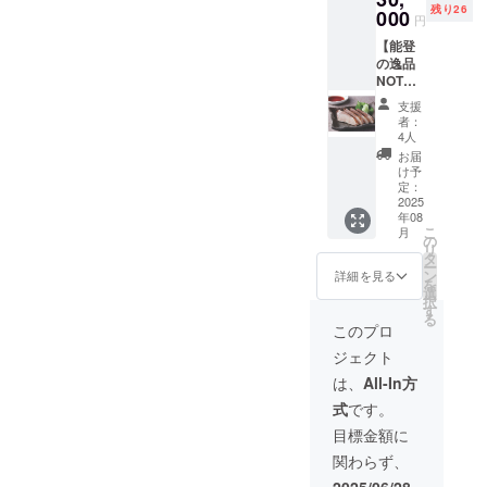
残り26
なる棚田で、奥能登を代表
ハガキ
000
のお礼
橋本竜
は主将を務
円
サイズ
のビデ
馬、湊
め、関東選
する絶景として知られてい
【能登
メッ
オメッ
谷安玲
の逸品
セージ
手権、関東
セージ
久司朱
ました。ここでは、千枚田
NOTOte
カード
をメー
の3人が
リーグ、イ
MAプラ
を送付
ルで送
の復旧と米作りに取り組む
話し
支援
ンカレの3冠
ン③】
します
付しま
合って
者：
・能登
方が作成した広報誌を受け
（サイ
す 【名
4人
に導いた。
企画し
の海産
ンを含
称】 お
た、オ
お届
大学卒業
取り、復旧の状況が記され
塩糀炙
めて印
肉屋さ
け予
リジナ
り４点
後、アイシ
刷した
定：
んが
ルグッ
たマップと眼前に広がる被
セット
2025
メッ
作った
ズで
ンシーホー
年08
・88
セージ
能登牛
災した千枚田と見比べなが
す！
こ
月
ス（現・
Basket
カード
の
金沢カ
【内容
リ
ball 3人
ら現状を確認します。地震
となり
シーホース
タ
レー
量】 大
ー
のサイ
ます）
ン
【内容
詳細を見る
きさ：
三河）に加
を
や豪雨で崩落した田んぼの
ン入り
・88
選
量/重
約350
択
入。2016年
ハガキ
Basket
す
さ】
ml 製造
土砂を撤去して作付けを再
る
サイズ
ball ３
1kg（6
リオデジャ
このプロ
元：見
メッ
人から
〜7人
開しているエリアもある一
谷陶器
ネイロオリ
ジェクト
セージ
のお礼
前）× 2
カード
ンピック世
方、いままさに田んぼを形
のビデ
個セッ
は、
All-In方
を送付
オメッ
ト 【保
界最終予選
式
です。
成しているエリアや、大規
します
セージ
存方
に日本代表
（サイ
をメー
法】
目標金額に
模崩落が起き、いまだに復
ンを含
ルで送
として出
-18℃以
関わらず、
めて印
付しま
下で冷
旧できていないエリアもあ
場。琉球
刷した
す 【名
凍保存
2025/06/28