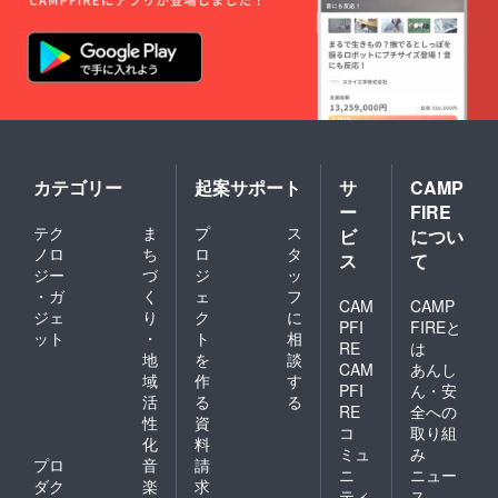
クサー
と、橋田選手は秋田銀行で
原料も
地震の
モンを
大切！
被災地
引退を宣言して迎えたシー
四十萬
という
を応援
谷特製
こと
したい
ズンに国体でも実業団大会
の塩糀
で、お
との思
に漬け
菓子作
いから
でも優勝して「きれいさっ
込んで
りに使
北陸を
旨みを
ぱり」引退できたこと、特
う野菜
代表す
引き出
も自身
るブラ
に最後の山形銀行との試合
した
で栽培
ンド・
カテゴリー
起案サポート
サ
CAMP
後、高
してい
能登牛
で、残り33秒相手ボールの
温の炎
ます。
ー
FIRE
を使っ
で炙っ
下野農
たオリ
守ったら勝ちという場面で
テク
ま
プ
ス
ビ
につい
て仕上
園の野
ジナル
ノロ
ち
ロ
タ
ス
て
げまし
相手のフォーメーション読
菜は、
カレー
ジー
づ
ジ
ッ
た。 外
根菜類
を開
んでパスをカットしたプ
・ガ
く
ェ
フ
は香ば
の栽培
発。 一
CAM
CAMP
しく、
に適し
ジェ
り
ク
に
度食べ
レーを挙げました。池田選
PFI
FIREと
中は新
た能登
たらや
ット
・
ト
相
RE
は
鮮な刺
の赤土
みつき
手は、津幡高校時代の北信
地
を
談
身の美
CAM
あんし
と、温
になる
域
作
す
味しさ
越大会の決勝、新人戦では
かい日
スパイ
PFI
ん・安
活
る
る
です。
差しに
シーな
RE
全への
ダブルスコアで敗戦した福
出世魚
性
資
恵まれ
味わい
コ
取り組
の鰤、
た環境
に仕上
化
料
井県の足羽高校との試合
ミュ
み
福を呼
の良い
げまし
プロ
音
請
ぶふ
ニ
ニュー
畑で育
た。 1
で、残り4秒で同点のシーン
ダク
楽
求
ぐ、人
てられ
ティ
ス
袋あた