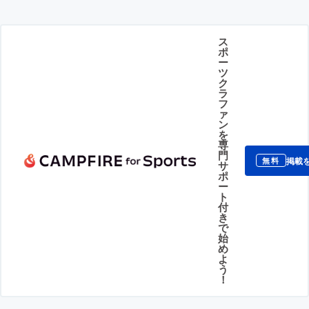
ス
ポ
ー
ツ
ク
ラ
フ
ァ
ン
を
専
門
掲載
無料
サ
ポ
ー
ト
付
き
で
始
め
よ
う
！