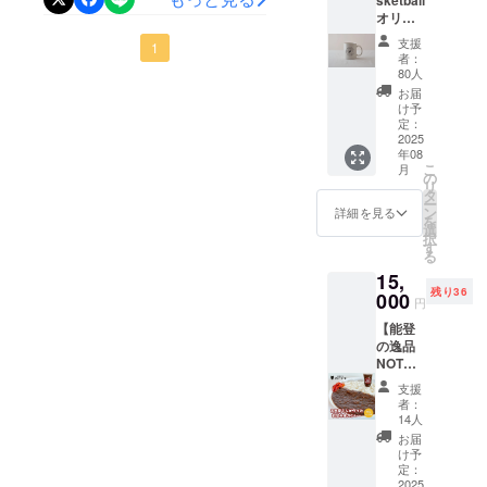
に進学。3年
NOTO）協力：ECHAKE-NA
の子どもたちに笑顔を届け
オリジ
ナルマ
次にインカ
NOTO＜レポート＞6月27
支援
たい！ プロバスケ選手が輪
1
グカッ
者：
レ優勝、4年
プ】 ・
日、88 Basketball の3人
80人
島市でイベントを開催」に
次には主将
88
お届
は、「88 SMILE in Noto」
Basket
を務めた。
多大なるご支援をいただ
け予
ballのロ
定：
大学卒業後
開催のため、のと里山空港
き、ありがとうございまし
ゴをプ
2025
年08
は東芝ブレ
リント
に降り立ちました。この日
こ
た。皆様のおかげで、目標
月
したオ
の
イブサン
リ
リジナ
タ
は、ECHAKE-NA NOTOの
を達成することができまし
ダース
ー
ルマグ
ン
詳細を見る
を
谷遼典代表と池田智美選手
カップ
（現・川崎
選
た！本当にありがとうござ
択
を送付
す
ブレイブサ
る
に案内いただき、令和6年能
います。6月28日（土）には
します
ンダース）
15,
・88
登半島地震と令和6年能登半
石川県在住の子どもたち約
残り36
Basket
000
に加入し、
円
ball 3人
島豪雨により被災した地域
50名にお越しいただき、
14 シーズン
【能登
のサイ
の逸品
目。うち今
を訪問します。最初に目指
ン入り
「88 SMILE in Noto」とし
NOTOte
ハガキ
シーズンを
すのは、輪島朝市。空港か
MAプラ
てイベントを開催すること
サイズ
支援
含め 10 シー
ン①】
メッ
者：
ら向かう途中にも、道路が
ができました。（写真は、
・お肉
セージ
ズンでキャ
14人
屋さん
カード
崩れたままの箇所や、倒壊
お届
プテンを務
バスケットボールクリニッ
が作っ
を送付
け予
めている。
た 能登
した建物がたくさん残って
します
定：
ク開催後の集合写真）ま
牛金沢
2025
（サイ