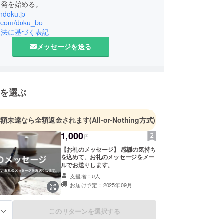
開発を始める。
indoku.jp
/x.com/doku_bo
引法に基づく表記
メッセージを送る
を選ぶ
金額未達なら全額返金されます
(All-or-Nothing方式)
1,000
円
【お礼のメッセージ】 感謝の気持ち
を込めて、お礼のメッセージをメー
ルでお送りします。
支援者：0人
お届け予定：2025年09月
このリターンを選択する
る