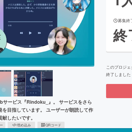
募集終
CAMPFIRE for Social Good
CAMPFIRE Creation
終
CAMPFIREふるさと納税
machi-ya
コミュニティ
このプロジェ
終了しました
ービス『Rindoku_』。 サービスをさら
発を目指しています。 ユーザーが朗読して作
貢献したいです。
ピー
埋め込み
QRコード