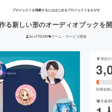
プロジェクトを掲載するには
はじめる
プロジェクトをさがす
作る新しい形のオーディオブックを
As sTREAM
ゲーム・サービス開発
注目のリターン
注目の新着プロジェクト
募集終了が近いプロジェクト
も
現在の
音楽
舞台・パフォーマンス
3,
ゲーム・サービス開発
フード・飲食店
3%
書籍・雑誌出版
アニメ・漫画
目標金額は1
支援者
チャレンジ
ビューティー・ヘルスケ
1