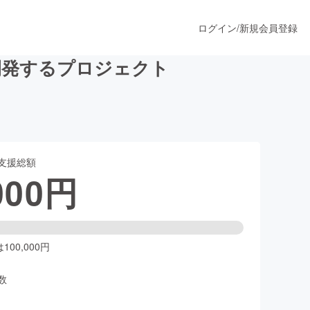
ログイン
/
新規会員登録
開発するプロジェクト
うすぐ公開されます
支援総額
プロダクト
000
円
ファッション
スポーツ
00,000円
数
ア
ソーシャルグッド
人