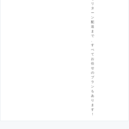
リ
タ
ー
ン
配
送
ま
で
、
す
べ
て
お
任
せ
の
プ
ラ
ン
も
あ
り
ま
す
！