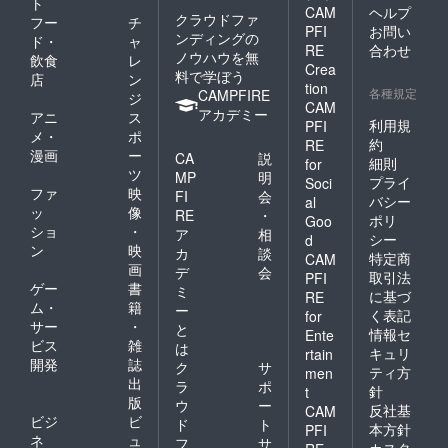
ト
CAM
ヘルプ
クラウドファ
フー
チ
PFI
お問い
ンディングの
ド・
ャ
RE
合わせ
ノウハウを無
飲食
レ
Crea
料で学ぼう
店
ン
tion
各種規定
CAMPFIRE
ジ
CAM
アカデミー
アニ
ス
利用規
PFI
メ・
ポ
約
RE
漫画
ー
CA
説
細則
for
ツ
MP
明
プライ
Soci
ファ
映
FI
会
バシー
al
ッ
像
RE
・
ポリ
Goo
ショ
・
ア
相
シー
d
ン
映
カ
談
特定商
CAM
画
デ
会
取引法
PFI
ゲー
書
ミ
に基づ
RE
ム・
籍
ー
く表記
for
サー
・
と
情報セ
Ente
ビス
雑
は
キュリ
rtain
開発
誌
ク
サ
ティ方
men
出
ラ
ポ
針
t
版
ウ
ー
反社基
CAM
ビジ
ビ
ド
ト
本方針
PFI
ネ
ュ
フ
サ