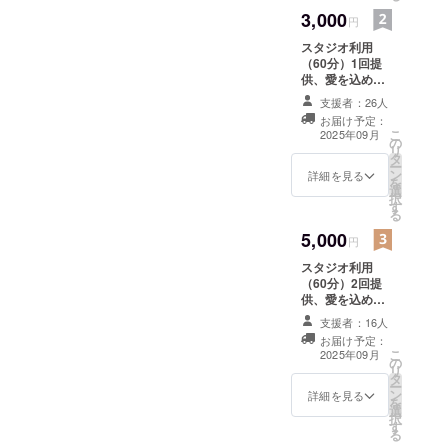
3,000
円
スタジオ利用
（60分）1回提
供、愛を込めた
サンクスメール
支援者：26人
有効期限：2025
お届け予定：
年12月末
こ
2025年09月
の
リ
タ
ー
ン
詳細を見る
を
選
択
す
る
5,000
円
スタジオ利用
（60分）2回提
供、愛を込めた
サンクスメール
支援者：16人
有効期限：2025
お届け予定：
年12月末
こ
2025年09月
の
リ
タ
ー
ン
詳細を見る
を
選
択
す
る