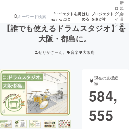
新
ロ
規
グ
会
プロジェクトを掲
はじ
プロジェクト
/
載するには
める
をさがす
イ
員
ン
登
【誰でも使えるドラムスタジオ】を
録
大阪・都島に。
人気のプロ
注目のリ
注目の新着プロ
募集終了が近いプ
もうすぐ公開
せりかさーん。
音楽
大阪府
ジェクト
ターン
ジェクト
ロジェクト
されます
アート・写真
音楽
現在の支援総
額
584,
テクノロジー・ガジェット
ゲーム・サ
555
映像・映画
書籍・雑誌
ビジネス・起業
チャレンジ