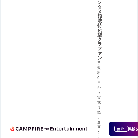
ン
タ
メ
領
域
特
化
型
ク
ラ
フ
ァ
ン
手
数
料
0
円
か
ら
実
施
可
能
。
企
画
掲載
無料
か
ら