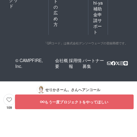
グッ
ト
hi-ya
ド
の
補助
広
金申
め
請サ
方
ポー
ト
「QRコード」は株式会社デンソーウェーブの登録商標です。
© CAMPFIRE,
会社概
採用情
パートナー
Inc.
要
報
募集
せりかさーん。
さんへアンコール
もう一度プロジェクトをやってほしい
109