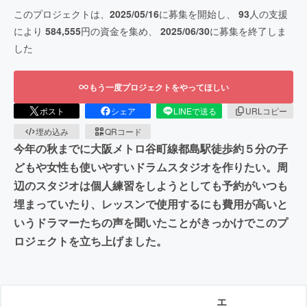
このプロジェクトは、
2025/05/16
に募集を開始し、
93
人の支援
により
584,555
円の資金を集め、
2025/06/30
に募集を終了しま
した
もう一度プロジェクトをやってほしい
ポスト
シェア
LINEで送る
URLコピー
埋め込み
QRコード
今年の秋までに大阪メトロ谷町線都島駅徒歩約５分の子
どもや女性も使いやすいドラムスタジオを作りたい。周
辺のスタジオは個人練習をしようとしても予約がいつも
埋まっていたり、レッスンで使用するにも費用が高いと
いうドラマーたちの声を聞いたことがきっかけでこのプ
ロジェクトを立ち上げました。
エ