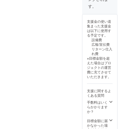
す。
支援金の使い道
集まった支援金
は以下に使用す
る予定です。
設備費
広報/宣伝費
リターン仕入
れ費
※目標金額を超
えた場合はプロ
ジェクトの運営
費に充てさせて
いただきます。
支援に関するよ
くある質問
手数料はいく
らかかります
か？
目標金額に届
かなかった場