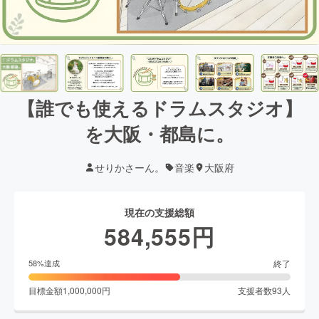
【誰でも使えるドラムスタジオ】
を大阪・都島に。
せりかさーん。
音楽
大阪府
現在の支援総額
584,555
円
終了
58
%達成
目標金額
1,000,000
円
支援者数
93
人