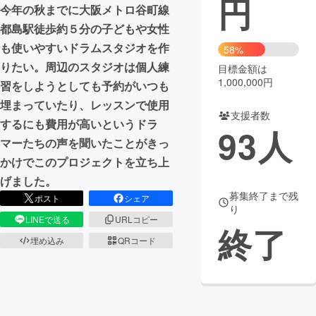
円
今年の秋までに大阪メトロ谷町線
まちづくり・地域活性化
都島駅徒歩約５分の子どもや女性
も使いやすいドラムスタジオを作
58%
りたい。周辺のスタジオは個人練
目標金額は
CAMPFIRE for Social Good
CAMPFIRE Creation
1,000,000円
習をしようとしても予約がいつも
CAMPFIREふるさと納税
machi-ya
コミュニティ
埋まっていたり、レッスンで使用
支援者数
するにも費用が高いというドラ
93
人
マーたちの声を聞いたことがきっ
かけでこのプロジェクトを立ち上
げました。
募集終了まで残
ポスト
シェア
り
LINEで送る
URLコピー
終了
埋め込み
QRコード