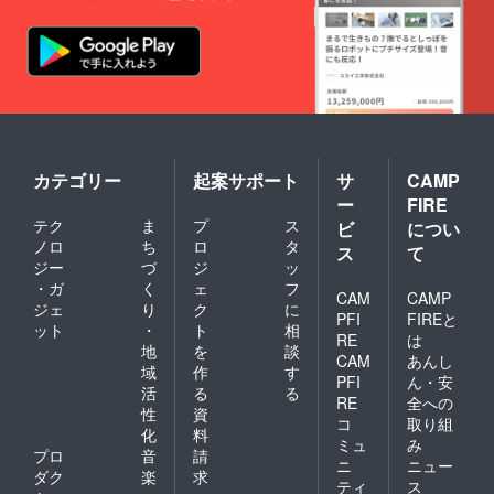
カテゴリー
起案サポート
サ
CAMP
ー
FIRE
テク
ま
プ
ス
ビ
につい
ノロ
ち
ロ
タ
ス
て
ジー
づ
ジ
ッ
・ガ
く
ェ
フ
CAM
CAMP
ジェ
り
ク
に
PFI
FIREと
ット
・
ト
相
RE
は
地
を
談
CAM
あんし
域
作
す
PFI
ん・安
活
る
る
RE
全への
性
資
コ
取り組
化
料
ミュ
み
プロ
音
請
ニ
ニュー
ダク
楽
求
ティ
ス