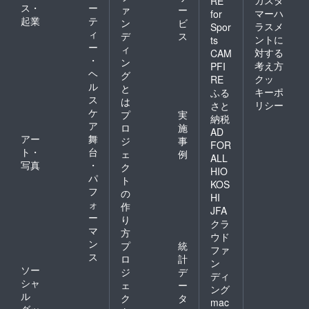
カスタ
RE
ス・
ー
ァ
ー
マーハ
for
起業
テ
ン
ビ
ラスメ
Spor
ィ
デ
ス
ントに
ts
ー
ィ
対する
CAM
・
ン
考え方
PFI
ヘ
グ
クッ
RE
ル
と
キーポ
ふる
ス
は
リシー
さと
ケ
プ
実
納税
ア
ロ
施
AD
アー
舞
ジ
事
FOR
ト・
台
ェ
例
ALL
写真
・
ク
HIO
パ
ト
KOS
フ
の
HI
ォ
作
JFA
ー
り
クラ
マ
方
ウド
ン
プ
統
ファ
ス
ロ
計
ン
ソー
ジ
デ
ディ
シャ
ェ
ー
ング
ル
ク
タ
mac