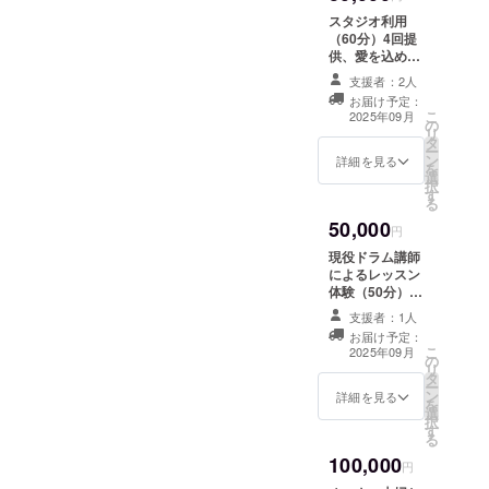
スタジオ利用
（60分）4回提
供、愛を込めた
サンクスメール
支援者：2人
有効期限：2025
お届け予定：
年12月末
こ
2025年09月
の
リ
タ
ー
ン
詳細を見る
を
選
択
す
る
50,000
円
現役ドラム講師
によるレッスン
体験（50分）1
回+スタジオ利用
支援者：1人
（60分）4回
お届け予定：
分、愛を込めた
こ
2025年09月
の
サンクスメール
リ
タ
有効期限：2025
ー
ン
年12月末
詳細を見る
を
選
択
す
る
100,000
円