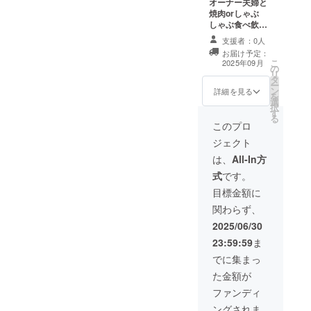
オーナー夫婦と
焼肉orしゃぶ
しゃぶ食べ飲み
放題（店はオー
支援者：0人
ナー指定）、愛
お届け予定：
を込めたサンク
こ
2025年09月
の
スメール 開催時
リ
タ
期：2025年秋頃
ー
ン
（9〜11月を予
詳細を見る
を
選
定） 備考欄に
択
す
しゃぶしゃぶor
る
焼肉orオーナー
このプロ
におまかせ い
ジェクト
ずれかを記載く
ださい。
は、
All-In方
式
です。
目標金額に
関わらず、
2025/06/30
23:59:59
ま
でに集まっ
た金額が
ファンディ
ングされま