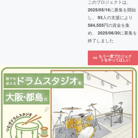
このプロジェクトは、
2025/05/16
に募集を開始
し、
93
人の支援により
584,555
円の資金を集
め、
2025/06/30
に募集を
終了しました
もう一度プロジェク
トをやってほしい