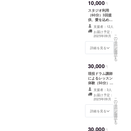
10,000
円
スタジオ利用
（60分）3回提
供、愛を込めた
サンクスメール
支援者：12人
有効期限：2025
お届け予定：
年12月末
こ
2025年09月
の
リ
タ
ー
ン
詳細を見る
を
選
択
す
る
30,000
円
現役ドラム講師
によるレッスン
体験（50分）1
回、愛を込めた
支援者：3人
サンクスメール
お届け予定：
有効期限：2025
こ
2025年09月
の
年12月末
リ
タ
ー
ン
詳細を見る
を
選
択
す
る
30,000
円