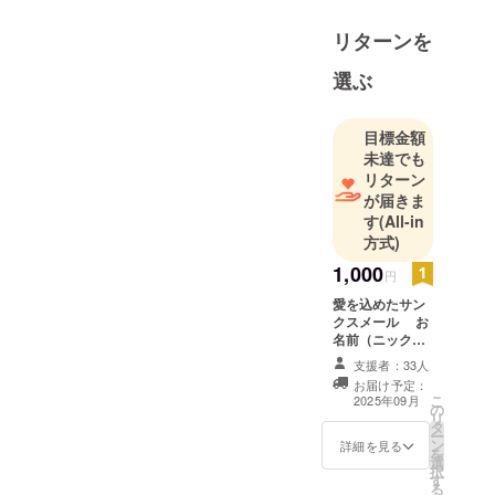
リターンを
選ぶ
目標金額
未達でも
リターン
が届きま
す
(All-in
方式)
1,000
円
愛を込めたサン
クスメール お
名前（ニック
ネームでもOK）
支援者：33人
については任意
お届け予定：
で備考欄に書い
こ
2025年09月
の
ていただけると
リ
タ
嬉しいです。
ー
ン
詳細を見る
を
選
択
す
る