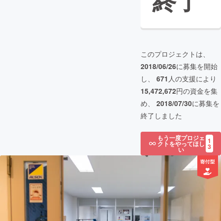
終了
このプロジェクトは、
2018/06/26
に募集を開始
し、
671
人の支援により
15,472,672
円の資金を集
め、
2018/07/30
に募集を
終了しました
もう一度プロジェ
1
クトをやってほし
3
い