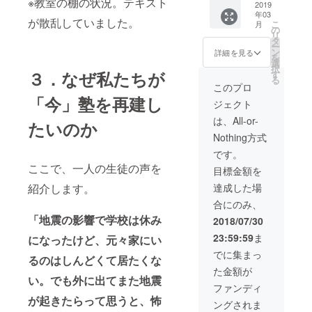
※教室の棚の状況。テキスト
に参り
冊子
2019
年03
ます。
（仮）
が散乱していました。
こ
月
（近畿
をメー
の
リ
圏内の
ルで送
タ
ー
み）
らせて
ン
詳細を見る
を
いただ
選
択
きま
３．なぜ私たちが
す
る
す。 ・
このプロ
ブロ
「今」塾を再建し
ジェクト
グ・HP
でお名
は、All-or-
たいのか
前掲載
Nothing方式
（希望
者の
です。
み） ・
ここで、一人の生徒の声を
目標金額を
近畿圏
内であ
紹介します。
達成した場
れば、
合にのみ、
渡がお
礼も兼
「地震の影響で学校は休み
2018/07/30
ねて記
23:59:59
ま
になったけど、元々家にい
念冊子
を直接
でに集まっ
るのはしんどくて居たくな
お届け
た金額が
に参り
い。でも外に出てまた地震
ます。
ファンディ
・お名
が起きたらって思うと、怖
ングされま
前を明