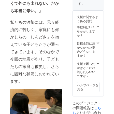
記した
くて外にも出れない。だか
す。
プレー
ら本当に辛い。」
トを作
成し、
支援に関するよ
新渡塾
くある質問
私たちの渡塾には、元々経
高槻校
の壁面
手数料はいく
済的に苦しく、家庭にも何
に掲示
らかかります
（希望
か？
かしらの「しんどさ」を抱
者の
み）
目標金額に届
えている子どもたちが通っ
かなかった場
てきています。そのなかで
合どうなりま
すか？
今回の地震があり、子ども
支援で困った
たちの家庭も被災し、さら
時はどこに相
談したらいい
に困難な状況におかれてい
ですか？
ます。
ヘルプページを
見る
このプロジェクト
の問題報告は
こち
ら
よりお問い合わ