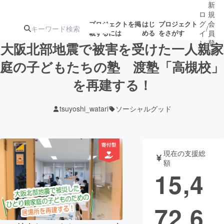
新
ロ
規
グ
会
プロジェクトを掲
はじ
プロジェクト
/
載するには
める
をさがす
イ
員
ン
登
大阪北部地震で被害を受けた一人親家
録
庭の子どもたちの塾 渡塾「高槻校」
を再建する！
人気のプロ
注目のリ
注目の新着プロ
募集終了が近いプ
もうすぐ公開
ジェクト
ターン
ジェクト
ロジェクト
されます
tsuyoshi_watari
ソーシャルグッド
アート・写真
音楽
現在の支援総
テクノロジー・ガジェット
ゲーム・サ
額
15,4
映像・映画
書籍・雑誌
72,6
ビジネス・起業
チャレンジ