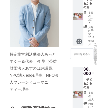
もから
のお礼
メッ
支援
セージ
者：
等を載
257
せた新
人
教室開
お届
校記念
け予
冊子
定：
2018
（仮）
年12
をメー
こ
月
ルで送
の
リ
付させ
タ
ー
ていた
特定非営利活動法人あっと
ン
詳細を見る
を
だきま
選
択
すくーる代表 渡 剛（公益
す。
す
る
財団法人あすのば評議員、
30,
000
円
NPO法人edge理事、NPO法
・子ど
人ブレーンヒューマニ
もから
のお礼
ティー理事）
メッ
支援
セージ
者：
等を載
29人
せた新
お届
教室開
け予