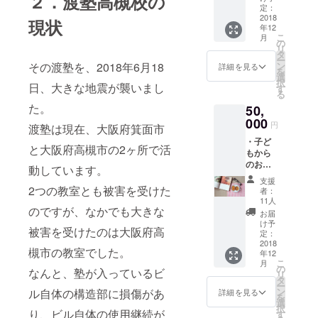
２．渡塾高槻校の
校記念
定：
冊子
2018
現状
年12
（仮）
こ
月
をメー
の
リ
ルで送
タ
ー
付させ
その渡塾を、2018年6月18
ン
詳細を見る
を
ていた
選
択
日、大きな地震が襲いまし
だきま
す
る
す。
た。
50,
000
円
渡塾は現在、大阪府箕面市
・子ど
と大阪府高槻市の2ヶ所で活
もから
のお礼
動しています。
メッ
支援
セージ
2つの教室とも被害を受けた
者：
等を載
11人
のですが、なかでも大きな
せた新
お届
教室開
け予
被害を受けたのは大阪府高
校記念
定：
冊子
2018
槻市の教室でした。
年12
（仮）
こ
月
をメー
の
なんと、塾が入っているビ
リ
ルで送
タ
ー
付させ
ン
ル自体の構造部に損傷があ
詳細を見る
を
ていた
選
択
だきま
り、ビル自体の使用継続が
す