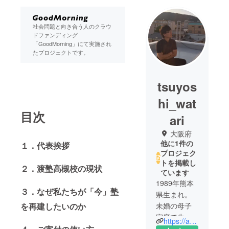
社会問題と向き合う人のクラウ
ドファンディング
「GoodMorning」にて実施され
たプロジェクトです。
tsuyos
hi_wat
目次
ari
大阪府
他に1件の
１．代表挨拶
プロジェク
トを掲載し
２．渡塾高槻校の現状
ています
1989年熊本
３．なぜ私たちが「今」塾
県生まれ。
未婚の母子
を再建したいのか
家庭で生ま
https://atto-school.jimdo.com/
れ育った自