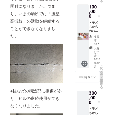
る
す。
困難になりました。つま
100
,00
り、いまの場所では「渡塾
0
円
高槻校」の活動を継続する
・子ど
もから
ことができなくなりまし
のお礼
メッ
た。
支援
セージ
者：
等を載
15人
せた新
お届
教室開
け予
校記念
定：
冊子
2018
年12
（仮）
こ
月
をメー
の
リ
ルで送
タ
ー
らせて
ン
詳細を見る
を
いただ
選
択
きま
す
る
す。 ・
※柱などの構造部に損傷があ
300
ブロ
グ・HP
,00
り、ビルの継続使用ができ
でお名
0
円
前掲載
なくなりました。
（希望
・子ど
者の
もから