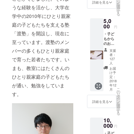
ン
詳細を見る
を
選
うな経験を活かし、大学在
択
す
る
学中の2010年にひとり親家
5,0
庭の子どもたちを支える塾
00
円
「渡塾」を開設し、現在に
・子ど
もから
至っています。渡塾のメン
のお礼
メール
バーの多くもひとり親家庭
支援
を送付
者：
させて
で育った若者たちです。い
127
いただ
人
きま
まも、教室にはたくさんの
お届
す。
け予
ひとり親家庭の子どもたち
定：
2018
が通い、勉強をしていま
年12
こ
月
の
す。
リ
タ
ー
ン
詳細を見る
を
選
択
す
る
10,
000
円
・子ど