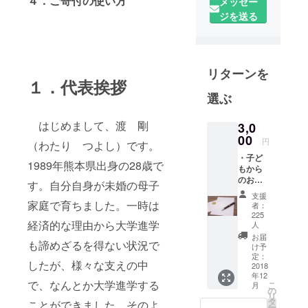
４．ご寄付の使い方
メッセー
身の経験を
ジを送る
活かし、
NPO法人
あっとす
リターンを
くーるを設
１．代表挨拶
立。ひとり
選ぶ
親家庭の子
どもたちに
はじめまして、渡 剛
3,0
学習支援を
00
円
（わたり つよし）です。
行ってい
・子ど
1989年熊本県出身の28歳で
る。
もから
趣味はライ
のお礼
す。自分自身が未婚の母子
メール
ブやフェス
支援
を送付
家庭で育ちました。一時は
者：
に行くこ
させて
225
いただ
経済的な理由から大学進学
と。好きな
人
きま
お届
バンドは
も諦めざるを得ない状況で
す。
け予
THE
定：
したが、様々な支えの中
2018
BAWDIES。
年12
で、なんとか大学進学する
こ
月
の
リ
タ
ことができました。そのよ
ー