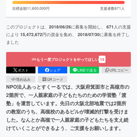
目標金額
11,600,000
円
支援者数
671
人
このプロジェクトは、
2018/06/26
に募集を開始し、
671
人の支援
により
15,472,672
円の資金を集め、
2018/07/30
に募集を終了し
ました
もう一度プロジェクトをやってほしい
13
ポスト
シェア
LINEで送る
URLコピー
埋め込み
QRコード
NPO法人あっとすくーるでは、大阪府箕面市と高槻市の
2箇所で、一人親家庭の子どもたちのための学習塾「渡
塾」を運営しています。先日の大阪北部地震では2箇所
の教室のうち、高槻校のあるビルが壊滅的打撃を受けま
した。なんとか高槻で一人親家庭の子どもたちを支え続
けていくことができるよう、ご支援をお願いします。