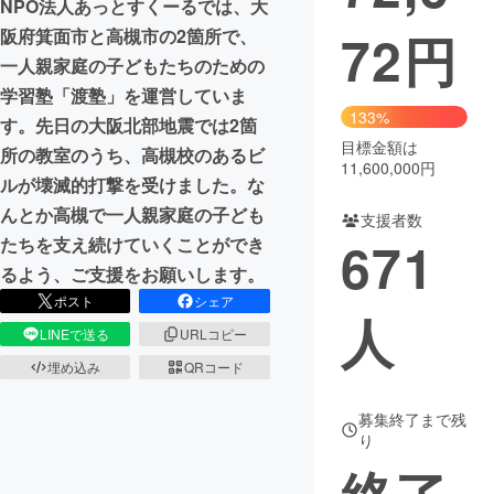
NPO法人あっとすくーるでは、大
72
円
阪府箕面市と高槻市の2箇所で、
まちづくり・地域活性化
一人親家庭の子どもたちのための
学習塾「渡塾」を運営していま
CAMPFIRE for Social Good
CAMPFIRE Creation
133%
す。先日の大阪北部地震では2箇
CAMPFIREふるさと納税
machi-ya
コミュニティ
目標金額は
所の教室のうち、高槻校のあるビ
11,600,000円
ルが壊滅的打撃を受けました。な
んとか高槻で一人親家庭の子ども
支援者数
671
たちを支え続けていくことができ
るよう、ご支援をお願いします。
ポスト
シェア
人
LINEで送る
URLコピー
埋め込み
QRコード
募集終了まで残
り