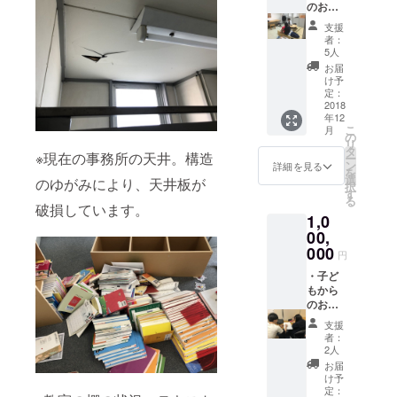
み）
のお礼
メッ
支援
セージ
者：
等を載
5人
せた新
お届
教室開
け予
校記念
定：
冊子
2018
年12
（仮）
こ
月
をメー
の
リ
ルで送
タ
※現在の事務所の天井。構造
ー
らせて
ン
詳細を見る
を
いただ
選
のゆがみにより、天井板が
択
きま
す
る
す。 ・
破損しています。
1,0
ブロ
グ・HP
00,
でお名
000
円
前掲載
（希望
・子ど
者の
もから
み） ・
のお礼
渡がお
メッ
支援
礼も兼
セージ
者：
ねて記
等を載
2人
念冊子
せた新
お届
を直接
教室開
け予
お届け
校記念
定：