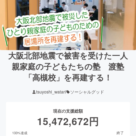
大阪北部地震で被害を受けた一人
親家庭の子どもたちの塾 渡塾
「高槻校」を再建する！
tsuyoshi_watari
ソーシャルグッド
現在の支援総額
15,472,672
円
終了
133
%達成