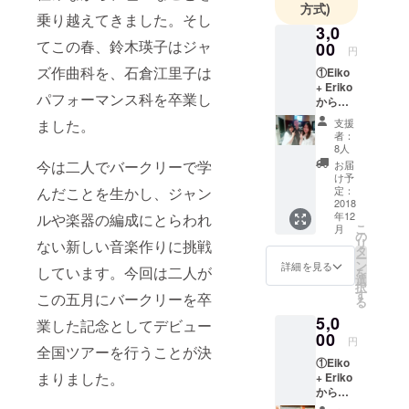
方式)
乗り越えてきました。そし
名古屋市出
3,0
てこの春、鈴木瑛子はジャ
身。3歳から
00
円
17歳までヤ
ズ作曲科を、石倉江里子は
①Eiko
マハ音楽教
+ Eriko
パフォーマンス科を卒業し
からの
室に通いピ
サンク
ました。
支援
アノとエレ
スメー
者：
ルをお
クトーンを
8人
届けし
今は二人でバークリーで学
お届
学ぶ。2012
ま
け予
年、武蔵野
す！！
んだことを生かし、ジャン
定：
2018
音楽大学卒
年12
ルや楽器の編成にとらわれ
業（ピアノ
こ
月
の
リ
ない新しい音楽作りに挑戦
科専攻）。
タ
ー
ン
詳細を見る
数年間ピア
しています。今回は二人が
を
選
ノ講師とし
択
す
この五月にバークリーを卒
る
て勤務し、
5,0
業した記念としてデビュー
2015年より
00
円
バークリー
全国ツアーを行うことが決
①Eiko
音楽大学に
まりました。
+ Eriko
奨学金を得
からの
サンク
て留学、