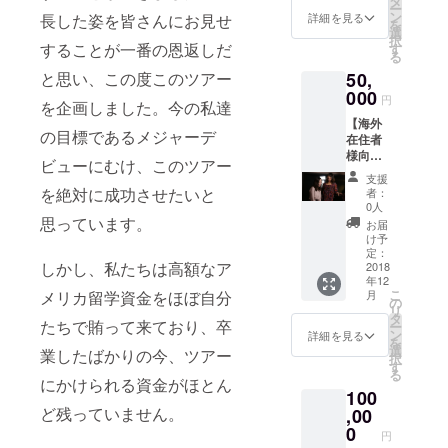
タ
ー
ンジが
名前を
ン
詳細を見る
長した姿を皆さんにお見せ
を
収録さ
ご記載
選
択
れたCD
することが一番の恩返しだ
お願い
す
る
をプレ
しま
と思い、この度このツアー
50,
ゼン
す。ま
ト！！
000
た、送
円
を企画しました。今の私達
またお
料は含
【海外
名前を
まれて
の目標であるメジャーデ
在住者
クレ
おりま
様向
ジット
す。）
ビューにむけ、このツアー
け】 ①
しま
支援
サンク
す。 ③
を絶対に成功させたいと
者：
スムー
あなた
0人
ビーを
思っています。
の好き
お届
お届け
な曲
け予
しま
を、え
定：
しかし、私たちは高額なア
す。
2018
いこか
年12
②Eiko
えりこ
こ
メリカ留学資金をほぼ自分
月
+ Eriko
のどち
の
リ
のオリ
らかが
タ
たちで賄って来ており、卒
ー
ジナル
ソロで
ン
詳細を見る
を
曲と名
演奏し
選
業したばかりの今、ツアー
択
曲アレ
ムー
す
る
ンジが
ビーで
にかけられる資金がほとん
100
収録さ
お届
ど残っていません。
れたCD
,00
け！！
をプレ
（希望
0
円
ゼン
であれ