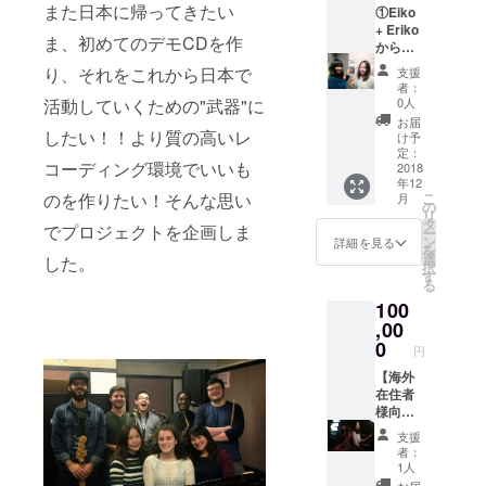
また日本に帰ってきたい
ト！！
①Eiko
ば楽譜
またお
+ Eriko
もお送
ま、初めてのデモCDを作
名前を
からの
りしま
クレ
サンク
す） (支
り、それをこれから日本で
支援
ジット
スムー
援時の
者：
しま
ビーを
備考欄
活動していくための"武器"に
0人
す。 ③
お届け
にアレ
お届
あなた
②オリ
したい！！より質の高いレ
ンジを
け予
の好き
ジナル
希望す
定：
コーディング環境でいいも
な曲
限定CD
2018
る楽曲
年12
を、え
にお名
のタイ
のを作りたい！そんな思い
こ
月
いこか
前をク
トル、
の
リ
えりこ
レジッ
グルー
タ
でプロジェクトを企画しま
ー
のどち
トしプ
プ名、
ン
詳細を見る
を
らかが
レゼン
作曲家
選
した。
択
ソロで
ト!! ③
などを
す
る
演奏し
ライブ
ご記載
100
ムー
にS席で
お願い
ビーで
ご招待
,00
しま
お届
(一番前
す。ま
0
円
け！！
の席で
た楽譜
（希望
す） ④
【海外
も希望
であれ
あなた
在住者
の方は
ば楽譜
の好き
様向
楽譜希
もお送
な曲を
け】
望、と
支援
りしま
アレン
①Eiko
ご記載
者：
す） (支
ジし、
+ Eriko
くださ
1人
援時の
それを
からの
い。ま