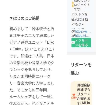
ロジェクト
です
ボストンを
▼はじめにご挨拶
拠点に活動
するジャ
初めまして！鈴木瑛子と石
ズ・ピア
https://www.eikoanderiko.com/
ノ・デュ
倉江里子の二人で結成した
https://twitter.com/eikoanderiko
オ。2017年
メッセー
ピアノ連弾ユニット「Eiko
11月結成。
ジを送る
+ Eriko」(えいことえりこ）
ともにバー
クリー音楽
です。私達は二人共、日本
大学在学
の音楽高校や音楽大学でク
リターンを
中。2018年9
ラシックを勉強しており、
月より、東
選ぶ
たまたま同時期にバーク
京・名古屋
を拠点に活
リー音楽大学に入学しまし
目標金額
動をおこな
た。そこから約三年間、
未達でも
う予定。
リターン
ルームシェアをして一緒に
が届きま
鈴木瑛子
す
(All-in
住みながら、色々なことを