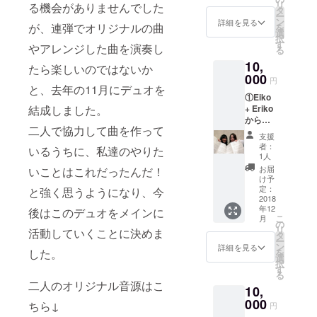
リ
る機会がありませんでした
のチ
ばれ演奏さ
タ
ー
ケット
ン
詳細を見る
れる。グラ
が、連弾でオリジナルの曲
を
をプレ
選
択
ミー受賞作
ゼン
す
やアレンジした曲を演奏し
る
ト！(郵
曲家のマリ
10,
送させ
たら楽しいのではないか
アシュナイ
ていた
000
円
ダーのワー
だきま
と、去年の11月にデュオを
①Eiko
すので
クショップ
結成しました。
+ Eriko
住所の
に代表生徒
からの
入力、
二人で協力して曲を作って
サンク
またご
に選ばれ参
支援
スメー
希望の
者：
加する。
いるうちに、私達のやりた
ルをお
公演場
1人
これまでに
届け
所を備
お届
いことはこれだったんだ！
②Spect
考欄に
け予
ピアノを渡
ral
ご記入
定：
と強く思うようになり、今
邊規久雄、
Polyhe
2018
くださ
年12
dralの
後はこのデュオをメインに
白崎彩子、
い。）
こ
月
楽譜を
の
作曲をAyn
リ
活動していくことに決めま
プレゼ
タ
ー
Inserto、
ント (ご
ン
詳細を見る
した。
を
支援い
Scott Free、
選
択
ただい
す
Greg
る
た時の
二人のオリジナル音源はこ
Hopkins各氏
10,
ご入力
いただ
000
ちら↓
に師事。
円
くメー