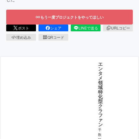
もう一度プロジェクトをやってほしい
ポスト
シェア
LINEで送る
URLコピー
埋め込み
QRコード
エ
ン
タ
メ
領
域
特
化
型
ク
ラ
フ
ァ
ン
手
数