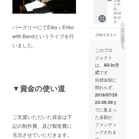
お届
備考欄
デュオ
サンク
たCDに
け予
にアレ
で演奏
スムー
クレ
定：
ンジを
したも
ビーを
2018
ジット
年12
希望す
のを
お届け
する際
こ
月
る楽曲
ムー
②オリ
のご希
の
バークリーにてEiko + Eriko
リ
のタイ
ビーで
ジナル
望のお
タ
ー
トル、
お届け♫
限定CD
名前も
ン
詳細を見る
with Bandというライブを行
を
グルー
(CDに
にお名
ご記載
選
択
プ名、
クレ
前をク
くださ
す
いました。
る
作曲家
ジット
レジッ
い。）
このプロ
などを
する際
トしプ
ジェクト
ご記載
のご希
レゼン
お願い
望のお
ト!! ③
は、
All-In方
しま
名前を
あなた
式
です。
す。ま
備考欄
の好き
た楽譜
にご記
な曲を
目標金額に
も希望
載くだ
アレン
▼資金の使い道
関わらず、
の方は
さい。
ジし、
楽譜希
またア
それを
2018/07/29
望、と
レンジ
デュオ
23:59:59
ま
ご記載
ご希望
で演奏
くださ
の楽曲
したも
でに集まっ
い。ま
のタイ
のを
ご支援いただいた資金は下
た金額が
たCDに
トル、
ムー
クレ
アー
ビーで
ファンディ
記の制作費、及び製造費に
ジット
ティス
お届け♫
ングされま
する際
ト名の
(CDに
充当させていただきます。
のご希
ご記載
クレ