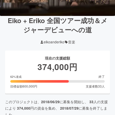
Eiko + Eriko 全国ツアー成功＆メ
ジャーデビューへの道
eikoanderiko
音楽
現在の支援総額
374,000
円
終了
62
%達成
目標金額
600,000
円
支援者数
33
人
このプロジェクトは、
2018/06/29
に募集を開始し、
33
人の支援
により
374,000
円の資金を集め、
2018/07/29
に募集を終了しま
した