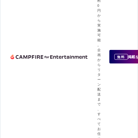
料
0
円
か
ら
実
施
可
能
。
企
画
掲載
無料
か
ら
リ
タ
ー
ン
配
送
ま
で
、
す
べ
て
お
任