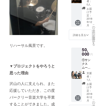
細は
ピアニスト
者：
スムー
メール
0人
としても活
ビーを
にてお
お届
躍していた
お届け
送りし
け予
②Eiko
ますの
定：
Joanne
+ Eriko
2018
で、必
Brackeenを
年12
のオリ
ずメー
こ
月
ジナル
始め、タイ
ルアド
の
リ
曲と名
レスの
タ
ガー大越、
ー
曲アレ
ご記入
ン
詳細を見る
を
Nando
ンジが
をお願
選
択
収録さ
いしま
Michelin、
す
る
リハーサル風景です。
れたCD
す。）
Alain Mallet
50,
をプレ
の各氏に師
ゼン
000
円
ト！！
事。
①サン
さらに
クス
お名前
▼プロジェクトをやろうと
ムー
をクレ
ビーを
ジット
思った理由
支援
お届け
しま
者：
しま
す。 (支
1人
す。
沢山の人に支えられ、また
援時の
お届
②Eiko
備考欄
け予
応援していただき、この度
+ Eriko
にクレ
定：
のオリ
2018
ジット
バークリー音楽大学を卒業
年12
ジナル
する際
こ
月
曲と名
のご希
の
することができました。成
リ
曲アレ
望のお