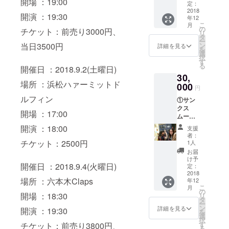
開場 ：19:00
②Eiko
定：
アーにて奨
+ Eriko
2018
開演 ：19:30
年12
のオリ
学金を獲
こ
月
ジナル
の
チケット：前売り3000円、
得。現在、
リ
曲と名
タ
ー
同大学在学
曲アレ
当日3500円
ン
詳細を見る
を
ンジが
選
中。パ
択
収録さ
す
フォーマン
る
開催日 ：2018.9.2(土曜日)
れたCD
30,
をプレ
ス専攻。
場所 ：浜松ハァーミットド
ゼン
000
2018年オー
円
ト！！
ルフィン
ディション
①サン
（送料
クス
は含ま
によりピア
開場 ：17:00
ムー
れてお
ノ科選抜コ
ビーを
りま
開演 ：18:00
支援
お届け
ンサートに
す。）
者：
②Eiko
チケット：2500円
1人
出演、その
+ Eriko
お届
他大学の模
のオリ
け予
開催日 ：2018.9.4(火曜日)
ジナル
定：
範生徒にも
曲と名
2018
選ばれ、ピ
場所 ：六本木Claps
年12
曲アレ
こ
月
アノ科を代
ンジが
の
開場 ：18:30
リ
収録さ
タ
表するなど
ー
れたCD
ン
詳細を見る
開演 ：19:30
している。
を
をプレ
選
択
ゼン
2018年、
す
チケット：前売り3800円、
る