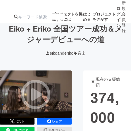
新
ロ
規
グ
会
プロジェクトを掲
はじ
プロジェクト
/
載するには
める
をさがす
イ
員
ン
登
Eiko + Eriko 全国ツアー成功＆メ
録
ジャーデビューへの道
人気のプロ
注目のリ
注目の新着プロ
募集終了が近いプ
もうすぐ公開
eikoanderiko
音楽
ジェクト
ターン
ジェクト
ロジェクト
されます
アート・写真
音楽
現在の支援総
額
374,
テクノロジー・ガジェット
ゲーム・サ
000
映像・映画
書籍・雑誌
ポスト
シェア
ビジネス・起業
チャレンジ
LINEで送る
URLコピー