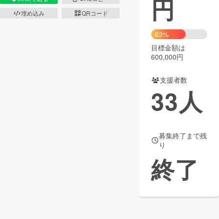
円
埋め込み
QRコード
まちづくり・地域活性化
62%
目標金額は
CAMPFIRE for Social Good
CAMPFIRE Creation
600,000円
CAMPFIREふるさと納税
machi-ya
コミュニティ
支援者数
33
人
募集終了まで残
り
終了