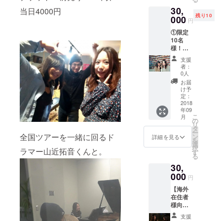
ト！！
Contempora
30,
さらに
当日4000円
ry Classical
残り10
お名前
000
円
をクレ
Performance
①限定
ジット
賞（バーク
10名
しま
様！！
リー音楽大
す。 (支
プライ
援時の
学より）受
支援
ベート
備考欄
者：
賞。
ライブ
にクレ
0人
+懇親会
ジット
これまで、
お届
にご招
する際
け予
クラシック
待!（ご
のご希
定：
ピアノを高
飲食込
2018
望のお
年09
みで
名前を
木早苗、武
こ
月
す！）
ご記載
の
田真理、
リ
（日時
お願い
タ
ー
は2018
Maxim
全国ツアーを一緒に回るド
しま
ン
詳細を見る
を
年9月8
す。)
選
Lubarsky各
択
ラマー山近拓音くんと。
日の
す
る
氏に、ジャ
夜、東
30,
京での
ズピアノを
開催に
000
円
アートブレ
なりま
【海外
イキージャ
す。イ
在住者
ベント
ズメッセン
様向
につい
ジャーズの
け】 ①
ての詳
支援
サンク