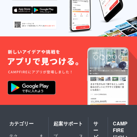
カテゴリー
起案サポート
サ
CAMP
ー
FIRE
テク
ま
プ
ス
ビ
につい