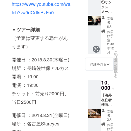
①サン
ルアド
https://www.youtube.com/wa
クス
レスに
石倉江里子
メール
tch?v=9dOdtsBzFa0
PDF
をお届
ファイ
支援
3歳から17歳
け
ルにて
者：
②Eiko
送信さ
6人
までヤマハ
▼ツアー詳細
+ Eriko
せてい
お届
音楽教室に
のオリ
ただき
け予
（予定は変更する恐れがあ
ジナル
通いピアノ
ま
定：
曲と名
2018
す。）
ります）
とエレク
年12
曲アレ
こ
月
トーンを学
ンジが
の
リ
収録さ
開催日 ：2018.8.30(木曜日)
ぶ。都立芸
タ
ー
れたCD
ン
詳細を見る
術高校を卒
を
場所 ：長崎佐世保アルカス
をプレ
選
択
業し、東京
ゼン
す
る
開場 ：19:00
ト！！
音楽大学に
10,
開演 ：19:30
入学。18歳
000
円
より本格的
チケット：前売り2000円、
【海外
にジャズを
在住者
当日2500円
はじめる。
様向
け】 ①
2015年、
支援
サンク
開催日 ：2018.8.31(金曜日)
者：
バークリー
スメー
2人
場所 ：名古屋Stareyes
ルをお
音楽大学の
お届
届け
け予
ワールドツ