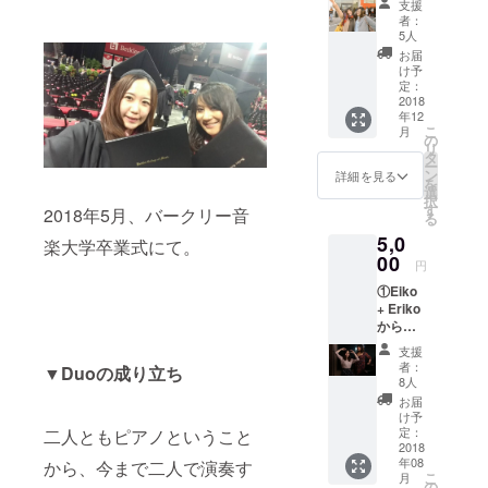
支援
スムー
者：
2018年ジャ
ビー
5人
ズ作編曲専
（未公
お届
開映像
攻を首席
け予
有り）
定：
(Summa
をお届
2018
年12
Cum Laude)
けしま
こ
月
す！！
の
で卒業。
リ
タ
2017年に
ー
ン
詳細を見る
を
Barns and
選
択
す
2018年5月、バークリー音
Noble賞、
る
2018年に
5,0
楽大学卒業式にて。
00
Toshiko
円
Akiyoshi賞受
①Eiko
+ Eriko
賞。バーク
からの
リーのトッ
サンク
支援
プビッグバ
スメー
者：
▼Duoの成り立ち
ル ②東
ンドConcert
8人
京・名
お届
Jazz
古屋・
け予
Orchestraの
浜松・
定：
二人ともピアノということ
長崎、
2018
定期演奏会
年08
から、今まで二人で演奏す
お好き
に作品が選
こ
月
な公演
の