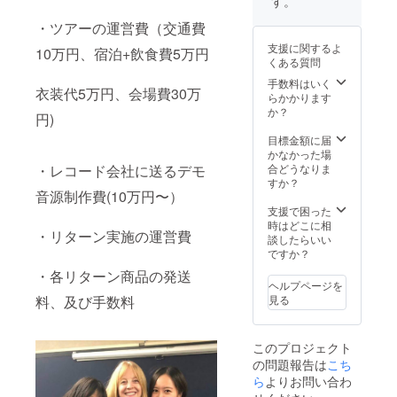
す。
望のお
も宜し
ジット
名前も
くお願
する際
・ツアーの運営費（交通費
ご記載
いしま
のご希
支援に関するよ
10万円、宿泊+飲食費5万円
くださ
す。)
望のお
くある質問
い。ま
名前を
た、送
備考欄
手数料はいく
衣装代5万円、会場費30万
料は含
にご記
らかかります
まれて
載くだ
か？
円)
おりま
さい。
す。）
またア
目標金額に届
レンジ
かなかった場
ご希望
・レコード会社に送るデモ
合どうなりま
の楽曲
すか？
音源制作費(10万円〜）
のタイ
トル、
支援で困った
アー
時はどこに相
・リターン実施の運営費
ティス
談したらいい
ト名の
ですか？
ご記載
・各リターン商品の発送
も宜し
ヘルプページを
くお願
料、及び手数料
見る
いしま
す。ま
た、送
このプロジェクト
料は含
の問題報告は
こち
まれて
おりま
ら
よりお問い合わ
す。）