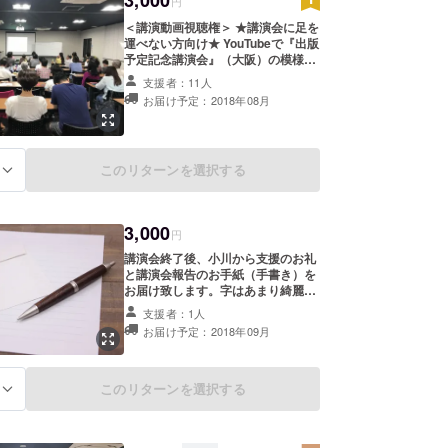
円
＜講演動画視聴権＞ ★講演会に足を
運べない方向け★ YouTubeで『出版
予定記念講演会』（大阪）の模様
を、フルでお届けします。 ※この動
支援者：11人
画はYouTubeの限定公開のURLをお
お届け予定：2018年08月
伝えさせていただく形となり、ご購
入者様以外はご覧いただくことがで
きません。
このリターンを選択する
る
3,000
円
講演会終了後、小川から支援のお礼
と講演会報告のお手紙（手書き）を
お届け致します。字はあまり綺麗で
はありませんが、一通一通丁寧に書
支援者：1人
いて送ります。 ※講演会参加権や動
お届け予定：2018年09月
画視聴権などとは別のリターンで
す。リターンは純粋に支援御礼の手
紙送付のみです。
このリターンを選択する
る