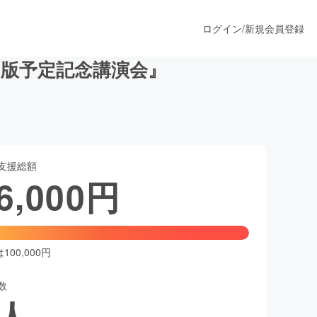
ログイン
/
新規会員登録
版予定記念講演会』
うすぐ公開されます
支援総額
プロダクト
6,000
円
ファッション
スポーツ
00,000円
数
ア
ソーシャルグッド
人