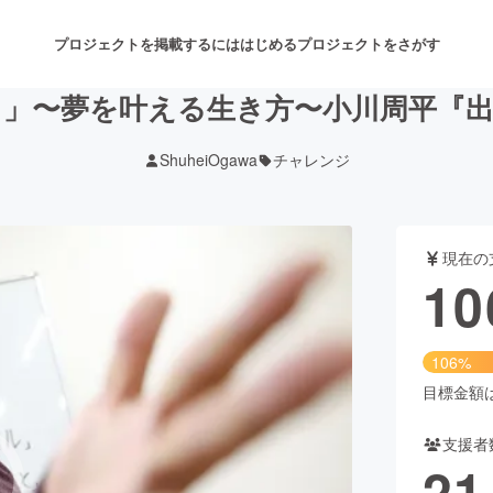
プロジェクトを掲載するには
はじめる
プロジェクトをさがす
る」〜夢を叶える生き方〜小川周平『出
ShuheiOgawa
チャレンジ
注目のリターン
注目の新着プロジェクト
募集終了が近いプロジェクト
も
現在の
音楽
舞台・パフォーマンス
10
ゲーム・サービス開発
フード・飲食店
106%
書籍・雑誌出版
アニメ・漫画
目標金額は1
支援者
チャレンジ
ビューティー・ヘルスケ
21