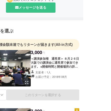
メッセージを送る
を選ぶ
標金額未達でもリターンが届きます
(All-in方式)
3,000
円
＜講演参加権 通常席＞ ８月２６日
大阪での講演会に通常席で参加でき
ます。 ※開催時間と開催場所の詳細
は未定です。 開催時間の目安は15
支援者：1人
時～18時です。 決定次第お知らせ
お届け予定：2018年08月
致します。
このリターンを選択する
る
3,000