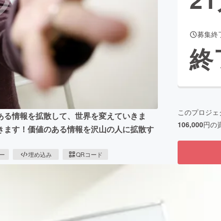
募集終
CAMPFIRE for Social Good
CAMPFIRE Creation
終
CAMPFIREふるさと納税
machi-ya
コミュニティ
このプロジェ
ある情報を拡散して、世界を変えていきま
106,000
円の
きます！価値のある情報を沢山の人に拡散す
ピー
埋め込み
QRコード