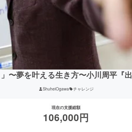
る」〜夢を叶える生き方〜小川周平『出
ShuheiOgawa
チャレンジ
現在の支援総額
106,000
円