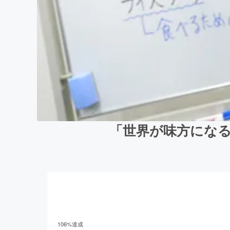
「世界が味方にな
106
%達成