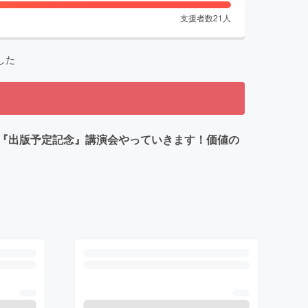
支援者数
21
人
した
『出版予定記念』講演会やっていきます！価値の