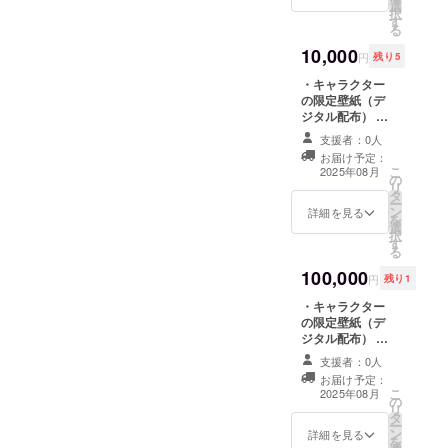
選
哀楽4種類、デジ
択
す
タル） ※リター
る
ン品の著作権及
10,000
びその他法的権
円
残り5
利については、
・キャラクター
すべてプロジェ
の限定壁紙（デ
クトオーナーに
ジタル配布） ※
帰属します。
商品サイズ：
支援者：0人
1920 pxx
お届け予定：
1080px（16:9）
こ
2025年08月
の
・キャラクター
リ
タ
の「表情差分
ー
ン
セット」（喜怒
詳細を見る
を
選
哀楽4種類、デジ
択
す
タル） ・キャラ
る
クターの書下ろ
100,000
しイラスト（デ
円
残り1
ジタル） ※リ
・キャラクター
ターン品の著作
の限定壁紙（デ
権及びその他法
ジタル配布） ※
的権利について
商品サイズ：
は、すべてプロ
支援者：0人
1920 pxx
ジェクトオー
お届け予定：
1080px（16:9）
ナーに帰属しま
こ
2025年08月
の
・キャラクター
す。
リ
タ
の「表情差分
ー
ン
セット」（喜怒
詳細を見る
を