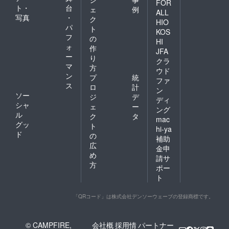
FOR
ト・
台
ェ
例
ALL
写真
・
ク
HIO
パ
ト
KOS
フ
の
HI
ォ
作
JFA
ー
り
クラ
マ
方
ウド
ン
プ
統
ファ
ス
ロ
計
ン
ソー
ジ
デ
ディ
シャ
ェ
ー
ング
ル
ク
タ
mac
グッ
ト
hi-ya
ド
の
補助
広
金申
め
請サ
方
ポー
ト
「QRコード」は株式会社デンソーウェーブの登録商標です。
© CAMPFIRE,
会社概
採用情
パートナー