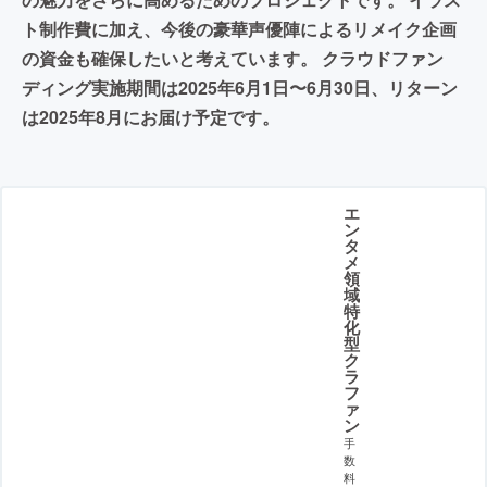
ト制作費に加え、今後の豪華声優陣によるリメイク企画
の資金も確保したいと考えています。 クラウドファン
ディング実施期間は2025年6月1日〜6月30日、リターン
は2025年8月にお届け予定です。
エ
ン
タ
メ
領
域
特
化
型
ク
ラ
フ
ァ
ン
手
数
料