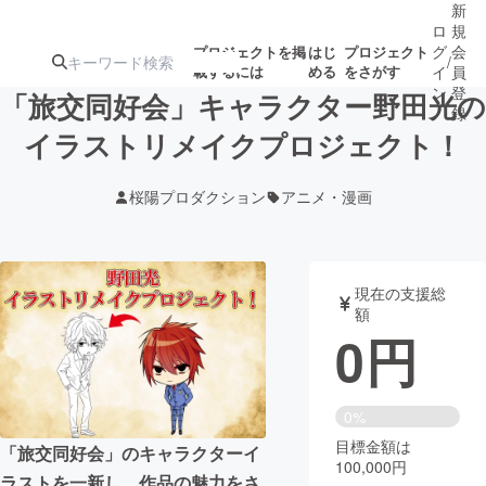
新
ロ
規
グ
会
プロジェクトを掲
はじ
プロジェクト
/
載するには
める
をさがす
イ
員
ン
登
「旅交同好会」キャラクター野田光の
録
イラストリメイクプロジェクト！
人気のプロ
注目のリ
注目の新着プロ
募集終了が近いプ
もうすぐ公開
桜陽プロダクション
アニメ・漫画
ジェクト
ターン
ジェクト
ロジェクト
されます
アート・写真
音楽
現在の支援総
額
0
円
テクノロジー・ガジェット
ゲーム・サ
映像・映画
書籍・雑誌
0%
目標金額は
「旅交同好会」のキャラクターイ
100,000円
ビジネス・起業
チャレンジ
ラストを一新し、作品の魅力をさ