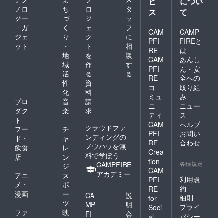
ビ
につい
ノロ
ち
ロ
タ
ス
て
ジー
づ
ジ
ッ
・ガ
く
ェ
フ
CAM
CAMP
ジェ
り
ク
に
PFI
FIREと
ット
・
ト
相
RE
は
地
を
談
CAM
あんし
域
作
す
PFI
ん・安
活
る
る
RE
全への
性
資
コ
取り組
化
料
ミュ
み
プロ
音
請
ニ
ニュー
ダク
楽
求
ティ
ス
ト
CAM
ヘルプ
クラウドファ
フー
チ
PFI
お問い
ンディングの
ド・
ャ
RE
合わせ
ノウハウを無
飲食
レ
Crea
料で学ぼう
店
ン
tion
各種規定
CAMPFIRE
ジ
CAM
アカデミー
アニ
ス
利用規
PFI
メ・
ポ
約
RE
漫画
ー
CA
説
細則
for
ツ
MP
明
プライ
Soci
ファ
映
FI
会
バシー
al