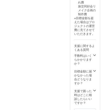
れ費
旅交同好会リ
メイク企画の
制作費
※目標金額を超
えた場合はプロ
ジェクトの運営
費に充てさせて
いただきます。
支援に関するよ
くある質問
手数料はいく
らかかります
か？
目標金額に届
かなかった場
合どうなりま
すか？
支援で困った
時はどこに相
談したらいい
ですか？