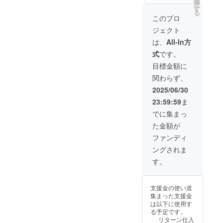
選
哀楽4種類、デジ
択
す
タル） ・キャラ
る
クターの書下ろ
このプロ
しイラスト（デ
ジェクト
ジタル） ・「新
キャラクターデ
は、
All-In方
ザインリクエス
式
です。
ト権」 ※デザ
イン案を相談の
目標金額に
上、今後旅交同
関わらず、
好会に登場する
新キャラクター
2025/06/30
を制作 （登場
23:59:59
ま
時期・キャスト
の指定は不可
でに集まっ
（ご要望は伺い
た金額が
ます）） ※有
効期限：2025年
ファンディ
6月1日から2025
ングされま
年7月10日まで
※リターン品の
す。
著作権及びその
他法的権利につ
いては、すべて
支援金の使い道
プロジェクト
集まった支援金
オーナーに帰属
は以下に使用す
します。
る予定です。
リターン仕入