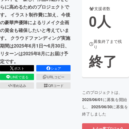
らに高めるためのプロジェクトで
支援者数
まちづくり・地域活性化
0
人
す。 イラスト制作費に加え、今後
の豪華声優陣によるリメイク企画
CAMPFIRE for Social Good
CAMPFIRE Creation
の資金も確保したいと考えていま
CAMPFIREふるさと納税
machi-ya
コミュニティ
す。 クラウドファンディング実施
募集終了まで残
期間は2025年6月1日〜6月30日、
り
リターンは2025年8月にお届け予
終了
定です。
ポスト
シェア
LINEで送る
URLコピー
埋め込み
QRコード
このプロジェクトは、
2025/06/01
に募集を開始
し、
2025/06/30
に募集を
終了しました
もう一度プロジェク