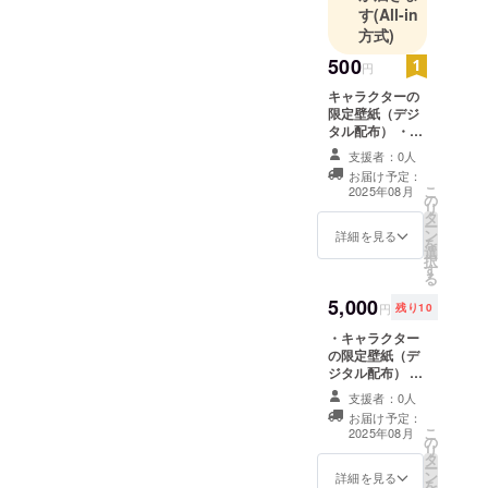
す
(All-in
方式)
500
円
キャラクターの
限定壁紙（デジ
タル配布） ・商
品サイズ：1920
支援者：0人
pxx
お届け予定：
1080px（16:9）
こ
2025年08月
の
※リターン品の著
リ
タ
作権及びその他
ー
ン
法的権利につい
詳細を見る
を
選
ては、すべてプ
択
す
ロジェクトオー
る
ナーに帰属しま
5,000
す。
円
残り10
・キャラクター
の限定壁紙（デ
ジタル配布） ※
商品サイズ：
支援者：0人
1920 pxx
お届け予定：
1080px（16:9）
こ
2025年08月
の
・キャラクター
リ
タ
の「表情差分
ー
ン
セット」（喜怒
詳細を見る
を