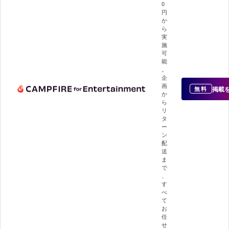
0
円
か
ら
実
施
可
能
。
企
画
掲載
無料
か
ら
リ
タ
ー
ン
配
送
ま
で
、
す
べ
て
お
任
せ