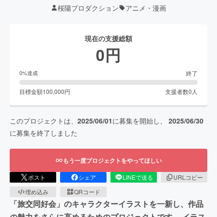
桜陽プロダクション
アニメ・漫画
現在の支援総額
0
円
終了
0
%達成
目標金額
100,000
円
支援者数
0
人
このプロジェクトは、
2025/06/01
に募集を開始し、
2025/06/30
に募集を終了しました
もう一度プロジェクトをやってほしい
ポスト
シェア
LINEで送る
URLコピー
埋め込み
QRコード
「旅交同好会」のキャラクターイラストを一新し、作品
の魅力をさらに高めるためのプロジェクトです。 イラス