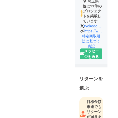
埼玉県
他に11件の
プロジェク
トを掲載し
ています
ryokodokokai
https://www.youtube.com/c/%E6%97%85%E4%BA%A4%E5%90%8C%E5%A5%BD%E4%BC%9A%E3%83%81%E3%83%A3%E3%83%B3%E3%83%8D%E3%83%AB
特定商取引
法に基づく
表記
メッセー
ジを送る
リターンを
選ぶ
目標金額
未達でも
リターン
が届きま