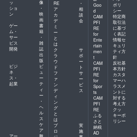
ッ
像
RE
・
ポリ
Goo
ショ
・
ア
相
シー
d
ン
映
カ
談
特定商
CAM
画
デ
会
取引法
PFI
ゲー
書
ミ
に基づ
RE
ム・
籍
ー
く表記
for
サー
・
と
情報セ
Ente
ビス
雑
は
キュリ
rtain
開発
誌
ク
サ
ティ方
men
出
ラ
ポ
針
t
版
ウ
ー
反社基
CAM
ビジ
ビ
ド
ト
本方針
PFI
ネ
ュ
フ
サ
カスタ
RE
ス・
ー
ァ
ー
マーハ
for
起業
テ
ン
ビ
ラスメ
Spor
ィ
デ
ス
ントに
ts
ー
ィ
対する
CAM
・
ン
考え方
PFI
ヘ
グ
クッ
RE
ル
と
キーポ
ふる
ス
は
リシー
さと
ケ
プ
実
納税
ア
ロ
施
AD
アー
舞
ジ
事