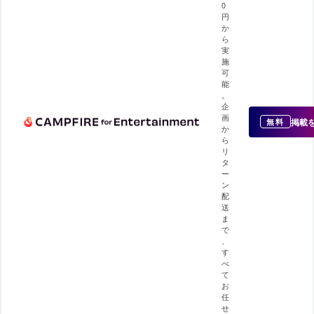
0
円
か
ら
実
施
可
能
。
企
画
掲載
無料
か
ら
リ
タ
ー
ン
配
送
ま
で
、
す
べ
て
お
任
せ