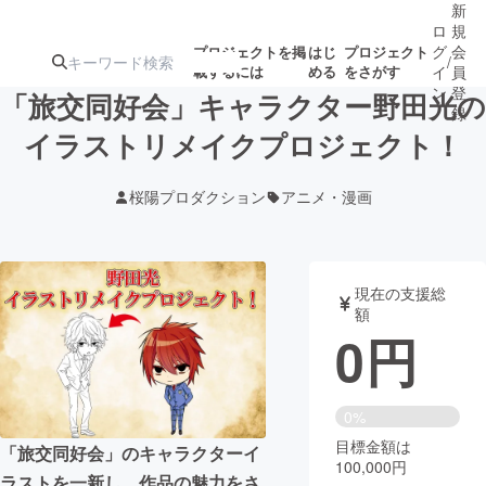
新
ロ
規
グ
会
プロジェクトを掲
はじ
プロジェクト
/
載するには
める
をさがす
イ
員
ン
登
「旅交同好会」キャラクター野田光の
録
イラストリメイクプロジェクト！
人気のプロ
注目のリ
注目の新着プロ
募集終了が近いプ
もうすぐ公開
桜陽プロダクション
アニメ・漫画
ジェクト
ターン
ジェクト
ロジェクト
されます
アート・写真
音楽
現在の支援総
額
0
円
テクノロジー・ガジェット
ゲーム・サ
映像・映画
書籍・雑誌
0%
目標金額は
「旅交同好会」のキャラクターイ
100,000円
ビジネス・起業
チャレンジ
ラストを一新し、作品の魅力をさ