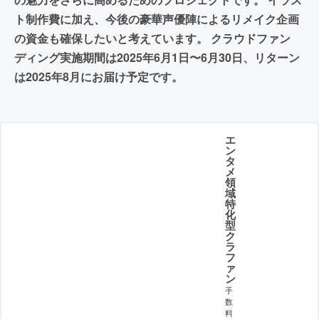
ト制作費に加え、今後の豪華声優陣によるリメイク企画
の資金も確保したいと考えています。 クラウドファン
ディング実施期間は2025年6月1日〜6月30日、リターン
は2025年8月にお届け予定です。
エ
ン
タ
メ
領
域
特
化
型
ク
ラ
フ
ァ
ン
手
数
料