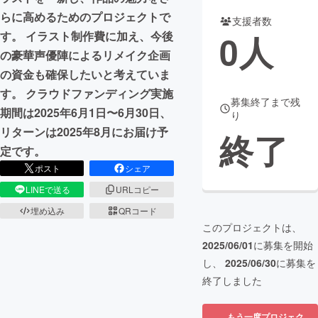
らに高めるためのプロジェクトで
支援者数
まちづくり・地域活性化
0
人
す。 イラスト制作費に加え、今後
の豪華声優陣によるリメイク企画
CAMPFIRE for Social Good
CAMPFIRE Creation
の資金も確保したいと考えていま
CAMPFIREふるさと納税
machi-ya
コミュニティ
す。 クラウドファンディング実施
募集終了まで残
期間は2025年6月1日〜6月30日、
り
リターンは2025年8月にお届け予
終了
定です。
ポスト
シェア
LINEで送る
URLコピー
埋め込み
QRコード
このプロジェクトは、
2025/06/01
に募集を開始
し、
2025/06/30
に募集を
終了しました
もう一度プロジェク