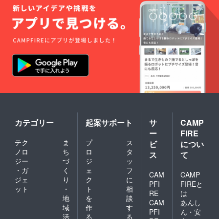
カテゴリー
起案サポート
サ
CAMP
ー
FIRE
テク
ま
プ
ス
ビ
につい
ノロ
ち
ロ
タ
ス
て
ジー
づ
ジ
ッ
・ガ
く
ェ
フ
CAM
CAMP
ジェ
り
ク
に
PFI
FIREと
ット
・
ト
相
RE
は
地
を
談
CAM
あんし
域
作
す
PFI
ん・安
活
る
る