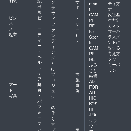
開発
誌
ク
サ
ティ方
men
出
ラ
ポ
針
t
版
ウ
ー
反社基
CAM
ビジ
ビ
ド
ト
本方針
PFI
ネ
ュ
フ
サ
カスタ
RE
ス・
ー
ァ
ー
マーハ
for
起業
テ
ン
ビ
ラスメ
Spor
ィ
デ
ス
ントに
ts
ー
ィ
対する
CAM
・
ン
考え方
PFI
ヘ
グ
クッ
RE
ル
と
キーポ
ふる
ス
は
リシー
さと
ケ
プ
実
納税
ア
ロ
施
AD
アー
舞
ジ
事
FOR
ト・
台
ェ
例
ALL
写真
・
ク
HIO
パ
ト
KOS
フ
の
HI
ォ
作
JFA
ー
り
クラ
マ
方
ウド
ン
プ
統