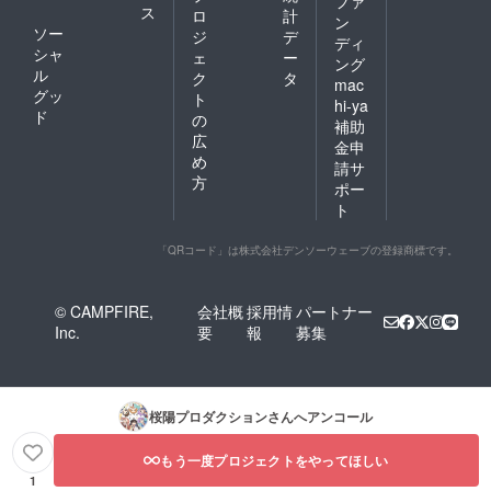
ファ
ス
ロ
計
ン
ソー
ジ
デ
ディ
シャ
ェ
ー
ング
ル
ク
タ
mac
グッ
ト
hi-ya
ド
の
補助
広
金申
め
請サ
方
ポー
ト
「QRコード」は株式会社デンソーウェーブの登録商標です。
© CAMPFIRE,
会社概
採用情
パートナー
Inc.
要
報
募集
桜陽プロダクション
さんへアンコール
もう一度プロジェクトをやってほしい
1