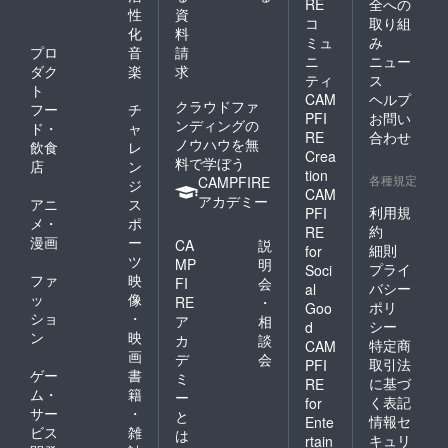
RE
全への
性
資
コ
取り組
化
料
ミュ
み
プロ
音
請
ニ
ニュー
ダク
楽
求
ティ
ス
ト
CAM
ヘルプ
クラウドファ
フー
チ
PFI
お問い
ンディングの
ド・
ャ
RE
合わせ
ノウハウを無
飲食
レ
Crea
料で学ぼう
店
ン
tion
各種規定
CAMPFIRE
ジ
CAM
アカデミー
アニ
ス
利用規
PFI
メ・
ポ
約
RE
漫画
ー
CA
説
細則
for
ツ
MP
明
プライ
Soci
ファ
映
FI
会
バシー
al
ッ
像
RE
・
ポリ
Goo
ショ
・
ア
相
シー
d
ン
映
カ
談
特定商
CAM
画
デ
会
取引法
PFI
ゲー
書
ミ
に基づ
RE
ム・
籍
ー
く表記
for
サー
・
と
情報セ
Ente
ビス
雑
は
キュリ
rtain