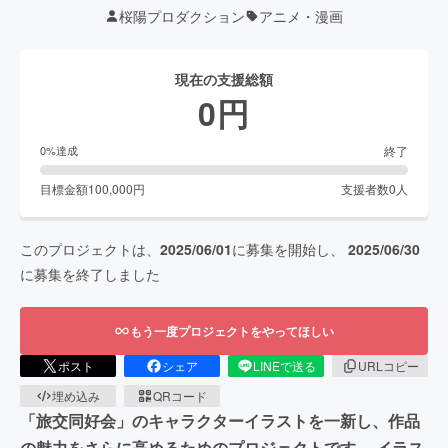
桜陽プロダクション
アニメ・漫画
現在の支援総額
0
円
終了
0
%達成
目標金額
100,000
円
支援者数
0
人
このプロジェクトは、
2025/06/01
に募集を開始し、
2025/06/30
に募集を終了しました
もう一度プロジェクトをやってほしい
ポスト
シェア
LINEで送る
URLコピー
埋め込み
QRコード
「旅交同好会」のキャラクターイラストを一新し、作品
の魅力をさらに高めるためのプロジェクトです。 イラス