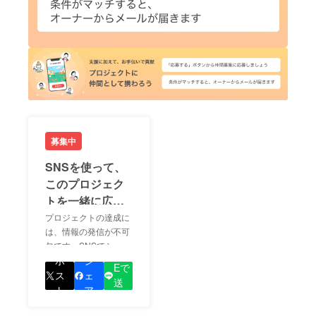
募集中
SNSを使って、
このプロジェク
トを一緒に広め
ましょう！
プロジェクトの達成に
は、情報の発信が不可
欠です。SNSでシェア
LIN
をして、あなたが応援
ポ
シ
Eで
しているプロジェクト
ス
ェ
送
の良さを知ってもらい
ト
ア
る
ましょう！