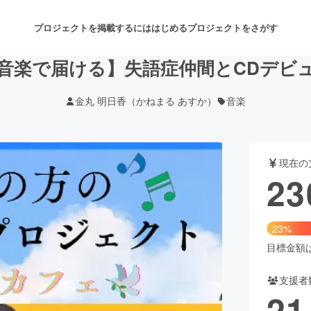
プロジェクトを掲載するには
はじめる
プロジェクトをさがす
音楽で届ける】失語症仲間とCDデビ
金丸 明日香（かねまる あすか）
音楽
注目のリターン
注目の新着プロジェクト
募集終了が近いプロジェクト
も
現在の
音楽
舞台・パフォーマンス
23
ゲーム・サービス開発
フード・飲食店
23%
書籍・雑誌出版
アニメ・漫画
目標金額は1
支援者
チャレンジ
ビューティー・ヘルスケ
21