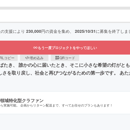
人の支援により
230,000
円の資金を集め、
2025/10/31
に募集を終了しま
もう一度プロジェクトをやってほしい
RLコピー
埋め込み
QRコード
ばたき、 誰かの心に届いたとき、そこに小さな希望の灯がとも
らしさを取り戻し、社会と再びつながるための第一歩です。 あ
領域特化型クラファン
から実施可能。 企画からリターン配送まで、すべてお任せのプランもあります！