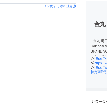
※投稿する際の注意点
金丸
--金丸 明
Rainbo
BRAND 
ハミング
https:/
https:/
マイケル
https://
特定商取
ロサンゼ
ける。
帰国後、C
ングの出
ラジオJW
リターン