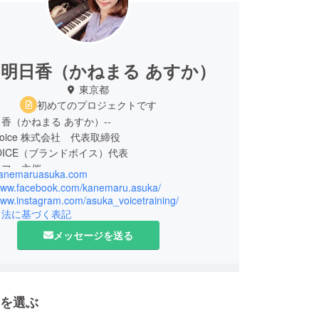
 明日香（かねまる あすか）
東京都
初めてのプロジェクトです
日香（かねまる あすか）--
w Voice 株式会社 代表取締役
VOICE（ブランドボイス）代表
カフェ主催
/kanemaruasuka.com
/www.facebook.com/kanemaru.asuka/
ジャクソンのボイストレーナーより
www.instagram.com/asuka_voicetraining/
引法に基づく表記
ルスで直接ボイストレーニングレッスンの指導を受
メッセージを送る
D・DVDの発売、ランチパックを始め全国TVCMソ
演
AVEにてオリジナル曲が最優秀作品賞を2度受賞。
を選ぶ