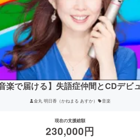
音楽で届ける】失語症仲間とCDデビ
金丸 明日香（かねまる あすか）
音楽
現在の支援総額
230,000
円