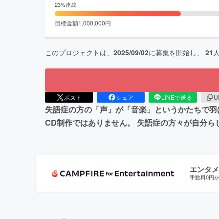
23
%達成
目標金額
1,000,000
円
このプロジェクトは、
2025/09/02
に募集を開始し、
21
ポスト
シェア
LINEで送る
U
失語症の方の「声」が「音楽」というかたちで羽
CD制作ではありません。 失語症の方々が自分
エンタメ
手数料0円