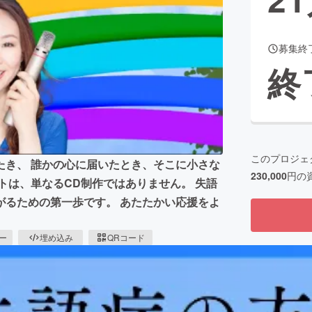
募集終
CAMPFIRE for Social Good
CAMPFIRE Creation
終
CAMPFIREふるさと納税
machi-ya
コミュニティ
このプロジェ
たき、 誰かの心に届いたとき、そこに小さな
230,000
円の
トは、単なるCD制作ではありません。 失語
がるための第一歩です。 あたたかい応援をよ
ピー
埋め込み
QRコード