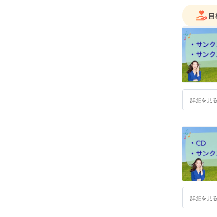
CDリリー
・ミニア
目
・アルバム「
・MV「Sa
・東日本大
「ひかり
企業での
舗MUSIC 
数々の大
詳細を見
ボイスト
2015年
2016年 1
2017年
2018年
2018年
方法」を
詳細を見
山梨県YB