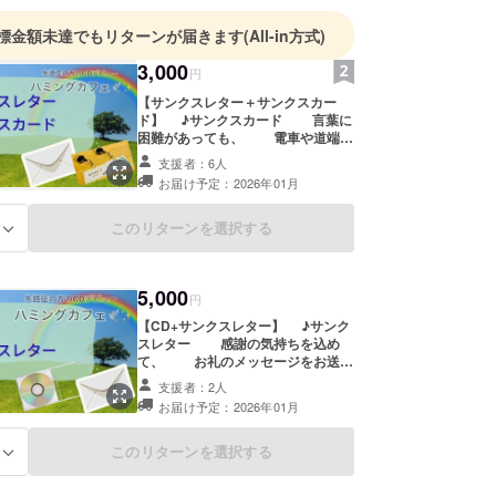
ス作品
ルバム「ひかりの灯る場所」
標金額未達でもリターンが届きます
(All-in方式)
With Love」
3,000
円
ndal」
【サンクスレター＋サンクスカー
震災チャリティーCD
ド】 ♪サンクスカード 言葉に
の灯る場所（チャリティーCD用リメイク）」
困難があっても、 電車や道端で
も使える感謝を伝えることのできる
支援者：6人
世界に一つだけの、オリジナル
パーティー・ディナーショー、日経ホール、銀座老
お届け予定：2026年01月
カード ♪サンクスレター 感謝
BAR等
の気持ちを込めて、 お礼のメッ
セージをお送りします。
型ホールのステージに立つ。
このリターンを選択する
る
レーナーとしては
5,000
4月に「プラウドボイスメイク」として起業。
円
0月Rainbow Voice株式会社を設立。
【CD+サンクスレター】 ♪サンク
スレター 感謝の気持ちを込め
 2月 結婚・生徒さんからボイストレーナーを育成
て、 お礼のメッセージをお送り
 ランチパックのTVCMソング担当
します。 ♪CD 失語症の方々
支援者：2人
が歌ったCDを提供します。
 3月 小学館より「人生が変わる!本当にいい声になる
お届け予定：2026年01月
（オリジナル曲：ひかりの灯る場
出版。
所） ※数量：2点
このリターンを選択する
る
S放送出演