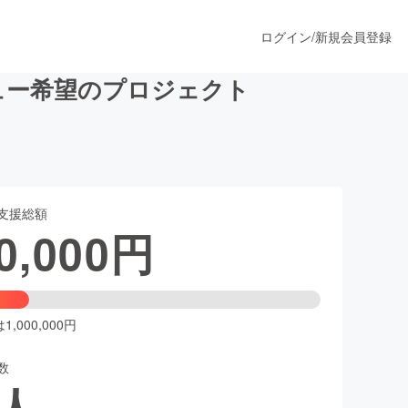
ログイン
/
新規会員登録
ュー希望のプロジェクト
うすぐ公開されます
支援総額
プロダクト
0,000
円
ファッション
スポーツ
,000,000円
数
ア
ソーシャルグッド
人