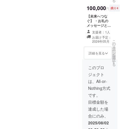
る
た方として紹
す。 この枠への
介。 ・兵庫県姫
100,000
支援の数に応じ
円
残り4
路市夢前町の老
て、無料/半額参
人ホーム「光寿
【未来へつな
加の枠を増やし
園」にて毎週木
ぐ】 ・お礼の
ます。 ・感謝の
曜日と毎月土曜
メッセージと活
気持ちを込め
日2回運営する
動報告のデータ
て、参加者から
支援者：1人
「Caféむすび
を、お名前入り
お礼のメッセー
め」で使えるチ
お届け予定：
にてメールで送
ジと活動報告を
こ
2026年05月
ケット（5000円
の
付。 ・学生の感
送ります。 ・無
リ
分） ※チケット
タ
想をお届け。 ・
料\半額枠での参
ー
は2026年4月〜
ン
お話会（報告
詳細を見る
加者と支援者さ
を
5ヶ月間有効 ・
選
会）を開催する
まとのzoomによ
択
規約に基づき里
す
権利（プロジェ
る交流＆活動報
る
山を1日自由に
クトオーナーの
このプロ
告会をします。
使ったり遊んだ
交通費・滞在費
ジェクト
りできる権利
はリターン金額
【企業の方へ】
に含まれていま
は、All-or-
Instagramにて
す。） 有効期
Nothing方式
協賛企業とし
限：2026年４
て、活動内容を
月〜2027年３月
です。
まとめた投稿を
まで。 ・フィー
目標金額を
作成し、「イマ
ルドワーク参加
ココ」アカウン
者主体の活動報
達成した場
トにて投稿しま
告会に参加し、
合にのみ、
す。
成長を一緒に実
感できる権利 ・
2025/08/02
お話会にて共に