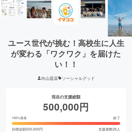
ユース世代が挑む！高校生に人生
が変わる「ワクワク」を届けた
い！！
向山遥温
ソーシャルグッド
現在の支援総額
500,000
円
終了
100
%達成
目標金額
500,000
円
支援者数
26
人