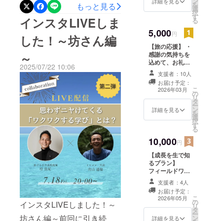
よ参加者募集スタートで
ン
詳細を見る
していたように感じます。※
を
もっと見る
選
択
す！海の青さ、風の音、戦
す
また詳しい感想や三日間で
インスタLIVEしま
る
跡で出会う“生きる”という言
5,000
話し合っていたことについ
円
した！～坊さん編
葉の重み。「自分はどう生
ては、投稿やリターンを通
【旅の応援】 ・
～
感謝の気持ちを
きたいのか？」その問い
してお伝えできればと思っ
込めて、お礼の
2025/07/22 10:06
を、仲間と一緒に探す3日間
メッセージと活
ています。Instagramでも、
支援者：10人
動報告（PDF）
お届け予定：
です。いよいよ、参加者募
をお送りしま
写真などを投稿しているの
こ
2026年03月
の
す。 ・参加者の
集をスタートします！現地
リ
で、ぜひご覧ください！！
タ
感想（概要版）
ー
ン
も合わせてお送
詳細を見る
の方との対話、自然との向
を
選
りします。 ・参
択
き合い、そして“心が動く瞬
す
加者の事前・当
る
日ワークシート
間”。きっと、あなたの中の
10,000
（概要版）をお
円
送りします。 ・
何かが変わります。開催
【成長を生で知
兵庫県姫路市夢
るプラン】
前町の老人ホー
日：2026年3月で参加希望
フィールドワー
ム「光寿園」に
ク開催前の準備
者と調整開催地：沖縄本島
て毎週木曜日と
支援者：4人
会、終わってか
毎月土曜日2回運
お届け予定：
対象：高校生〜大学生（定
らの活動報告会
営する「Caféむ
こ
2026年05月
の
に参加できま
インスタLIVEしました！～
すびめ」で使え
リ
員5名程度）参加費：15,000
タ
す。 フィールド
るチケット
ー
坊さん編～前回に引き続
ン
ワーク前後の参
詳細を見る
（600円分） ※チ