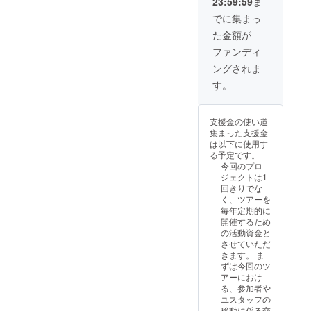
23:59:59
ま
プロジェクトを
つくってくだ
でに集まっ
さった方として
た金額が
紹介。 ・ツアー
の学びや参加者
ファンディ
のやりたいこと
ングされま
を聞き、一緒に
できることを考
す。
える交流会の開
催 ・規約に基づ
き、里山を1日自
支援金の使い道
由に使ったり遊
集まった支援金
んだりできる権
は以下に使用す
利 ・兵庫県姫路
る予定です。
市夢前町の老人
今回のプロ
ホーム「光寿
ジェクトは1
園」にて毎週木
回きりでな
曜日と毎月土曜
く、ツアーを
日2回運営する
毎年定期的に
「Caféむすび
開催するため
め」で使えるチ
の活動資金と
ケット（6000円
させていただ
分） ※チケット
きます。 ま
は2026年4月〜
ずは今回のツ
5ヶ月間有効
アーにおけ
【企業の場合】
る、参加者や
・協賛企業とし
ユスタッフの
てお名前とロ
移動に係る交