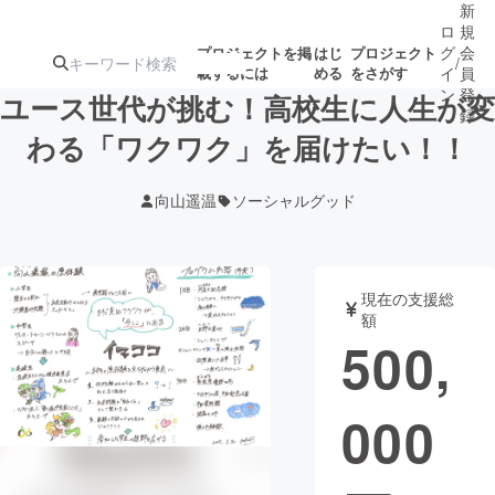
新
ロ
規
グ
会
プロジェクトを掲
はじ
プロジェクト
/
載するには
める
をさがす
イ
員
ン
登
ユース世代が挑む！高校生に人生が変
録
わる「ワクワク」を届けたい！！
人気のプロ
注目のリ
注目の新着プロ
募集終了が近いプ
もうすぐ公開
向山遥温
ソーシャルグッド
ジェクト
ターン
ジェクト
ロジェクト
されます
アート・写真
音楽
現在の支援総
額
500,
テクノロジー・ガジェット
ゲーム・サ
000
映像・映画
書籍・雑誌
ビジネス・起業
チャレンジ