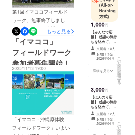
(All-or-
Nothing
第1回イマココフィールド
方式)
ワーク、無事終了しまし
1,000
円
た！改めて、ご支援をいた
もっと見る
【みんなで応
だきありがとうございまし
援】 感謝の気持
「イマココ」
ちを込めて、お
た。おかげさまで、フィー
礼のメッセージ
支援者：0人
フィールドワーク
をメールにてお
ルドワークを実施すること
お届け予定：
送りします。
こ
2026年04月
参加者募集開始！
の
ができ、学生に自分の生き
リ
タ
2025/11/13 19:00
ー
方を考える機会を提供する
ン
詳細を見る
を
選
択
ことができました。自分の
す
る
生き方を考える機会を提供
3,000
円
することができました。参
【ほんのり応
援】 感謝の気持
加者からは全員から最高、
ちを込めて、お
礼のメッセージ
参加して良かったという声
支援者：2人
と活動報告
「イマココ - 沖縄原体験
お届け予定：
をいただき、後悔や迷い、
（PDF）をメー
こ
2026年04月
の
ルにてお送りし
フィールドワーク」いよい
リ
その中にある楽しさを実感
タ
ます。
ー