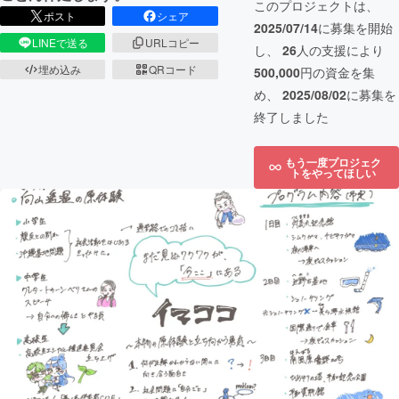
このプロジェクトは、
ポスト
シェア
2025/07/14
に募集を開始
LINEで送る
URLコピー
し、
26
人の支援により
埋め込み
QRコード
500,000
円の資金を集
め、
2025/08/02
に募集を
終了しました
もう一度プロジェク
トをやってほしい