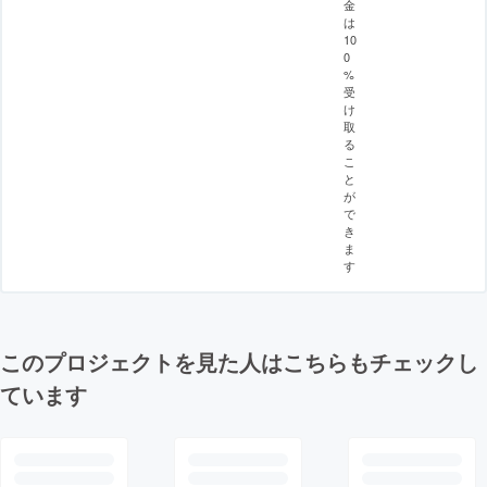
金
は
10
0
%
受
け
取
る
こ
と
が
で
き
ま
す
このプロジェクトを見た人はこちらもチェックし
ています