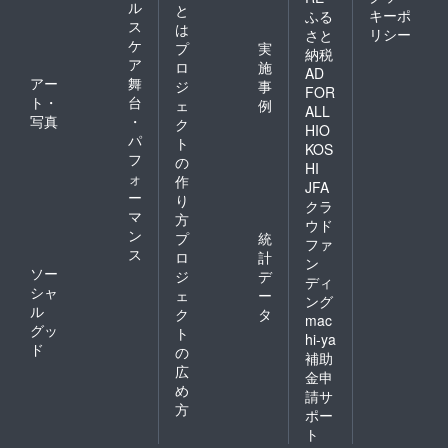
ル
と
キーポ
ふる
ス
は
リシー
さと
ケ
プ
実
納税
ア
ロ
施
AD
アー
舞
ジ
事
FOR
ト・
台
ェ
例
ALL
写真
・
ク
HIO
パ
ト
KOS
フ
の
HI
ォ
作
JFA
ー
り
クラ
マ
方
ウド
ン
プ
統
ファ
ス
ロ
計
ン
ソー
ジ
デ
ディ
シャ
ェ
ー
ング
ル
ク
タ
mac
グッ
ト
hi-ya
ド
の
補助
広
金申
め
請サ
方
ポー
ト