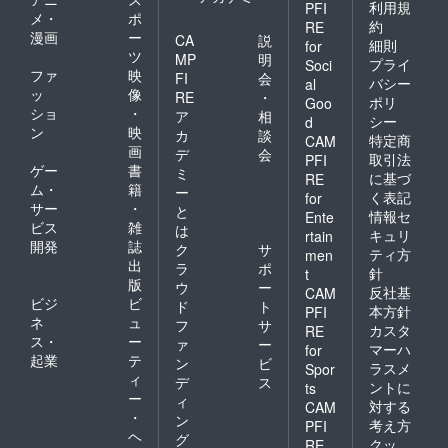
利用規
PFI
メ・
ポ
約
RE
漫画
ー
CA
説
細則
for
ツ
MP
明
プライ
Soci
ファ
映
FI
会
バシー
al
ッ
像
RE
・
ポリ
Goo
ショ
・
ア
相
シー
d
ン
映
カ
談
特定商
CAM
画
デ
会
取引法
PFI
ゲー
書
ミ
に基づ
RE
ム・
籍
ー
く表記
for
サー
・
と
情報セ
Ente
ビス
雑
は
キュリ
rtain
開発
誌
ク
サ
ティ方
men
出
ラ
ポ
針
t
版
ウ
ー
反社基
CAM
ビジ
ビ
ド
ト
本方針
PFI
ネ
ュ
フ
サ
カスタ
RE
ス・
ー
ァ
ー
マーハ
for
起業
テ
ン
ビ
ラスメ
Spor
ィ
デ
ス
ントに
ts
ー
ィ
対する
CAM
・
ン
考え方
PFI
ヘ
グ
クッ
RE