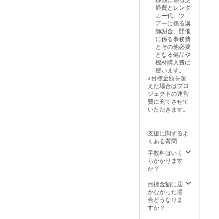
ゴ、活動につい
通費とレンタ
て参加者にお知
カー代、ツ
らせします。 ・
アーに係る講
Instagramにて
師謝金、開催
協賛企業とし
に係る事務費
て、活動内容を
とその他必要
まとめた投稿を
となる備品や
作成し、「イマ
機材購入費に
ココ」アカウン
使います。
トにて投稿しま
※目標金額を超
す。 ※場所、日
えた場合はプロ
時など細かいこ
ジェクトの運営
とにつきまして
費に充てさせて
は支援者さまと
いただきます。
個別にご相談さ
せていただきま
す。
支援に関するよ
くある質問
手数料はいく
らかかります
か？
目標金額に届
かなかった場
合どうなりま
すか？