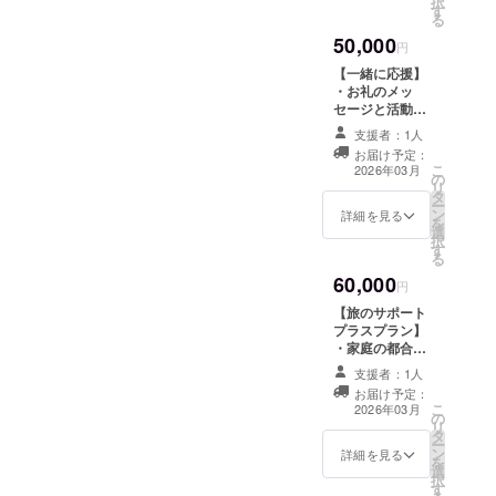
択
21歳で起業。アパレル通販
す
に当たります。
いいただきま
る
この枠への支援
す。 オンライン
会社ワンピース創業。『働
50,000
の数に応じて、
円
の場合、費用は
無料/半額参加の
かかりません。
く幸せ』を追求した会社変
【一緒に応援】
枠を増やしま
【企業の方へ】
・お礼のメッ
す。 ・感謝の気
革を実施。見に主体性と対
Instagramにて
セージと活動報
持ちを込めて、
協賛企業とし
告のデータを、
話。指示命令や上下関係な
参加者からお礼
支援者：1人
て、活動内容を
お名前入りにて
のメッセージと
お届け予定：
まとめた投稿を
メールで送付。
しコミュニティ型組織へ。
こ
活動報告を送り
2026年03月
作成し、「イマ
の
・学生の感想
リ
ます。 ・無料\半
ココ」アカウン
趣味で0円お譲り交換コミュ
タ
（フルバージョ
ー
額枠での参加者
トにて投稿しま
ン
ン）をお届け。
詳細を見る
を
と支援者さまと
ニティ『ぐるり』『服の交
す。 企業の社会
選
・お話会（報告
択
のzoomによるオ
貢献活動として
す
会）を開催する
換会』を主催し50ヵ所、10
る
ンライン交流＆
もご活用くださ
権利1回分（兵庫
活動報告会もし
60,000
い。
県内、大阪・京
円
万人参加！日本の教育変革
ます。 ・兵庫県
都の都市部であ
姫路市夢前町の
【旅のサポート
のために、全国の校長や先
れば交通費・滞
老人ホーム「光
プラスプラン】
在費もリターン
寿園」にて毎週
・家庭の都合な
生や行政や親子を巻き込
金額に含まれて
木曜日と毎月土
どでどうしても
います。） 有効
支援者：1人
み、『オモロー授業発表
曜日2回運営する
お金を支払うこ
期限：2026年４
お届け予定：
「Caféむすび
とはできない
こ
月〜2027年３月
2026年03月
会』を全国100ヵ所で開催
の
め」で使えるチ
が、フィールド
リ
まで。 ・お話会
タ
ケット（600円
ワークで「イマ
中。1万人が参加。
ー
にて共にプロ
ン
分） ※チケット
ココ」したい学
詳細を見る
を
ジェクトをつ
選
は2026年4月〜
生の2人分の航空
択
くってくださっ
す
5ヶ月間有効
券に当たりま