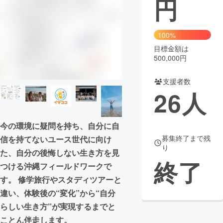
円
まちづくり・地域活性化
100%
目標金額は
CAMPFIRE for Social Good
CAMPFIRE Creation
500,000円
CAMPFIREふるさと納税
machi-ya
コミュニティ
支援者数
26
人
今の環境に疑問を持ち、自分に自
募集終了まで残
信を持てないユース世代に向け
り
た、自分の後悔しない生き方を見
終了
つける沖縄フィールドワークで
す。 修学旅行やスタディツアーと
違い、体験後の“変化”から“自分
らしい生き方”が実現するまでと
ことん伴走します。