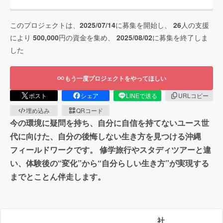
このプロジェクトは、
2025/07/14
に募集を開始し、
26
人の支援
により
500,000
円の資金を集め、
2025/08/02
に募集を終了しま
した
もう一度プロジェクトをやってほしい
ポスト
シェア
LINEで送る
URLコピー
埋め込み
QRコード
今の環境に疑問を持ち、自分に自信を持てないユース世
代に向けた、自分の後悔しない生き方を見つける沖縄
フィールドワークです。 修学旅行やスタディツアーと違
い、体験後の“変化”から“自分らしい生き方”が実現する
までとことん伴走します。
社