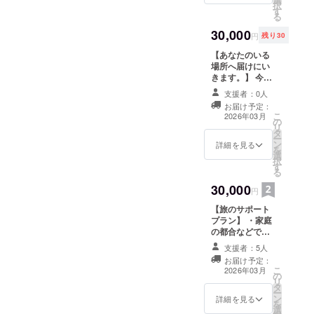
付させていただ
択
境、それを地域に落とし込
月〜6月ごろを予
す
きます。 ・兵庫
といった質問の答えがはっ
る
定しています。
県姫路市夢前町
むことなどさまざまなお話
・兵庫県姫路市
30,000
きり分かるようなインスタ
の老人ホーム
円
残り30
夢前町の老人
をして、活動をどのように
「光寿園」にて
ホーム「光寿
LIVEだったので、ぜひご覧
【あなたのいる
毎週木曜日と毎
園」にて毎週木
発展させていくかを考えま
場所へ届けにい
月土曜日2回運営
ください！皆様からのクラ
曜日と毎月土曜
きます。】 今回
する「Caféむす
した。※Instagramライブが
日2回運営する
のプロジェクト
びめ」で使える
ウドファンディングへのご
支援者：0人
「Caféむすび
を通して学生が
チケット（1000
はじめてで、アーカイブを
め」で使えるチ
お届け予定：
学んだことや今
支援、引き続きよろしくお
円分） ※チケッ
こ
2026年03月
ケット（1000円
の
後の活動につい
残すことができませんでし
トは2026年4
リ
分） ※チケット
願いいたします！アーカイ
タ
て、代表の向山
月〜5ヶ月間有効
ー
は2026年4月〜
た…また、第二弾以降は残
ン
からあなたのも
詳細を見る
を
ブはこちら
5ヶ月間有効
選
とへ届けるお話
択
せるようにします！クラウ
す
会を開催できま
↓https://www.instagram.com
る
す。 オンライ
ドファンディングへのご支
30,000
ン、オフライン
/reel/DMP5mh1Tjvn/?
円
どちらにも対応
援、よろしくお願いいたし
【旅のサポート
igsh=OWttN3pndDVxeDg4
します。 ※日
プラン】 ・家庭
ます！！久本和明さんにつ
時、場所、時間
坊佳紀さんについて旅する
の都合などでど
については要相
いて『日本の幸福度を上げ
うしてもお金を
談となります。
支援者：5人
公立高校教師として、世界
支払うことはで
兵庫県内を除く
たい人』全国オモロー発起
お届け予定：
きないが、
プロジェクト
15カ国、日本60個以上を学
こ
2026年03月
の
フィールドワー
オーナーの交通
人物々交換会ぐるり発起人
リ
タ
クで「イマコ
校視察。オモロー授業発表
費・滞在費は、
ー
ン
コ」したい学生
詳細を見る
株式会社ワンピース創業者
支援者の方に別
を
会全国実行委員長。
選
の1人分の航空券
途実費でお支払