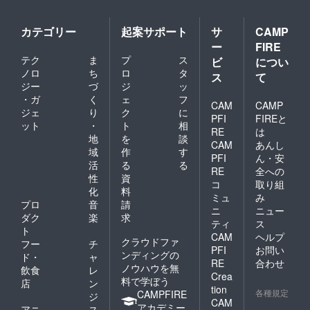
カテゴリー
起案サポート
サ
CAMP
ー
FIRE
テク
ま
プ
ス
ビ
につい
ノロ
ち
ロ
タ
ス
て
ジー
づ
ジ
ッ
・ガ
く
ェ
フ
CAM
CAMP
ジェ
り
ク
に
PFI
FIREと
ット
・
ト
相
RE
は
地
を
談
CAM
あんし
域
作
す
PFI
ん・安
活
る
る
RE
全への
性
資
コ
取り組
化
料
ミュ
み
プロ
音
請
ニ
ニュー
ダク
楽
求
ティ
ス
ト
CAM
ヘルプ
クラウドファ
フー
チ
PFI
お問い
ンディングの
ド・
ャ
RE
合わせ
ノウハウを無
飲食
レ
Crea
料で学ぼう
店
ン
tion
各種規定
CAMPFIRE
ジ
CAM
アカデミー
アニ
ス