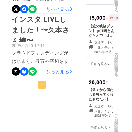
円（宿泊費とレンタカー
を
選
加者を知り、成
ケットは2026年
択
き、教育や平和について活
す
長をわが子のよ
もっと見る
代、施設利用費が含まれて
4月〜5ヶ月間有
る
うに実感できる
効
動されている方とのインス
15,000
インスタ LIVEし
おり、現地までの航空機代
プランです。 ・
円
残り6
参加者の事前・
タLIVEを行いました。第2弾
と食事、お土産代は各自負
【旅の軌跡プラ
当日ワークシー
ました！〜久本さ
の今回は、坊佳紀さんと
ン】 参加者とあ
ト（概要版）を
担となります。）主催：
なたとで、オン
お送りします。
ん編〜
LIVEさせていただきまし
ライン交流会を
・活動報告とお
NPO法人 夢ノ森伴走者CUE
支援者：1人
します。 フィー
2025/07/20 12:11
礼のお手紙も
た！テーマである「ワクワ
お届け予定：
ルドワークで
よろしくお願いします！！
データにてお送
こ
クラウドファンディングが
2026年05月
の
あったこと、学
りします。 ※オ
クする学び」について様々
リ
タ
んだことをぜひ
ンライン、1時間
はじまり、教育や平和をま
ー
ン
なご質問をイマココメン
聞いてみてくだ
詳細を見る
程度を想定。 時
を
選
んなかにおいて活動されて
さい。 ※時間は1
間、日時につい
択
もっと見る
バーに投げかけてくださ
す
時間を想定 ・活
ては5月〜６月ご
る
いる方との LIVE配信を
動報告とお礼の
ろの夜を予定し
り、共に「ワクワクする学
20,000
お手紙もデータ
円
ています。
Instagramにて行っていま
1
にてお送りしま
び」を深掘りしました。
【遠くから僕た
す。 ・参加者の
す。第一弾では、久本さん
ちを思ってくれ
「なぜイマココでは、沖縄
事前・当日ワー
たあなたへ】 感
とLIVE配信をさせていただ
クシート（概要
謝の気持ちを込
という場所で高校生向けの
版）をお送りし
支援者：1人
めて、お礼の
きました！教育についての
ます。 ・参加者
お届け予定：
フィールドワークを行うの
メッセージと活
こ
の感想（概要
2026年04月
の
話はもちろん、イマココの
動報告のデータ
リ
版）を送りま
か？」「イマココという名
タ
を、お名前入り
ー
す。 日時につい
中で実現できるといい環
ン
にてメールで送
詳細を見る
を
前はどこから来たのか？」
ては2028年4
選