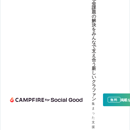
会
課
題
の
解
決
を
み
ん
な
で
支
え
合
う
新
し
い
ク
ラ
フ
ァ
ン
掲載
無料
集
ま
っ
た
支
援