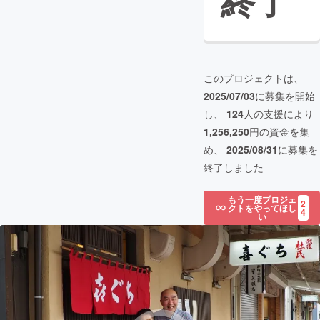
終了
このプロジェクトは、
2025/07/03
に募集を開始
し、
124
人の支援により
1,256,250
円の資金を集
め、
2025/08/31
に募集を
終了しました
もう一度プロジェ
2
クトをやってほし
4
い