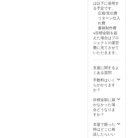
は以下に使用す
お名前
2026年
る予定です。
（ペン
6月末日
広報/宣伝費
ネーム
まで ・
リターン仕入
も可）
Tシャ
れ費
をご入
ツ：着
書籍制作費
力くだ
丈
※目標金額を超
さい。
72cm×
えた場合はプロ
身幅
ジェクトの運営
52cm
費に充てさせて
、色は
いただきます。
黒です
※支援者
様のお
支援に関するよ
名前を
くある質問
書籍に
記載す
手数料はいく
ること
らかかります
を希望
か？
される
場合
目標金額に届
は、備
かなかった場
考欄に
合どうなりま
お名前
すか？
（ペン
ネーム
支援で困った
も可）
時はどこに相
をご入
談したらいい
力くだ