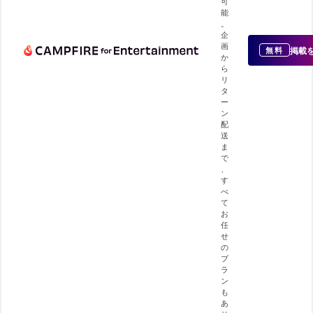
可
能
。
企
画
掲載
無料
か
ら
リ
タ
ー
ン
配
送
ま
で
、
す
べ
て
お
任
せ
の
プ
ラ
ン
も
あ