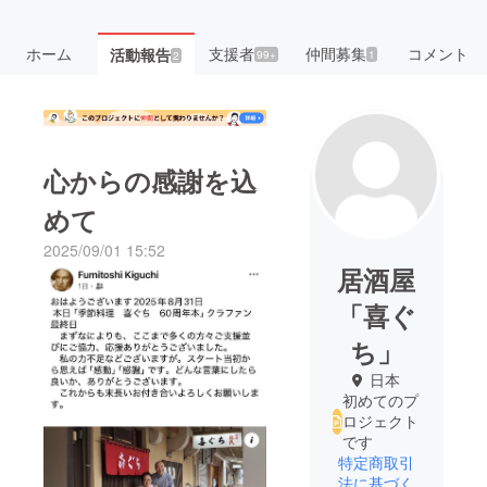
ホーム
支援者
仲間募集
コメント
活動報告
99+
1
2
心からの感謝を込
めて
2025/09/01 15:52
居酒屋
「喜ぐ
ち」
日本
初めてのプ
ロジェクト
です
特定商取引
法に基づく