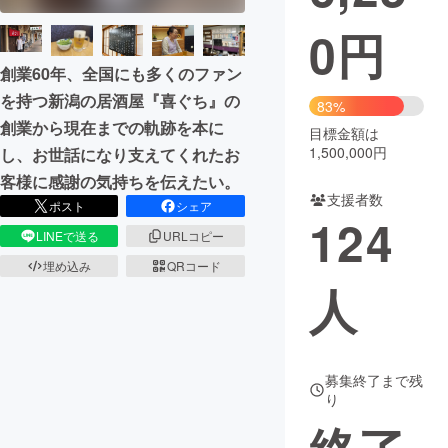
0
円
まちづくり・地域活性化
創業60年、全国にも多くのファン
を持つ新潟の居酒屋『喜ぐち』の
CAMPFIRE for Social Good
CAMPFIRE Creation
83%
創業から現在までの軌跡を本に
CAMPFIREふるさと納税
machi-ya
コミュニティ
目標金額は
1,500,000円
し、お世話になり支えてくれたお
客様に感謝の気持ちを伝えたい。
支援者数
ポスト
シェア
124
LINEで送る
URLコピー
埋め込み
QRコード
人
募集終了まで残
り