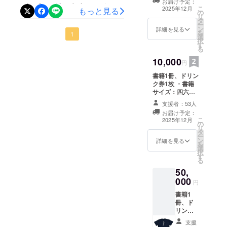
お届け予定：
くまで今しばらく、楽しみ
援者様のお名前
がとうございます。こんな
こ
2025年12月
もっと見る
の
を書籍に記載す
リ
にお待ちください。これか
にも応援していただき、感
タ
ることを希望さ
ー
ン
れる場合は、備
詳細を見る
らも末永いお付き合いのほ
を
謝の気持でいっぱいです。
1
選
考欄にお名前
択
す
ど、よろしくお願いいたし
（ペンネームも
心よりお礼申し上げます。
る
可）をご入力く
ます。店主・木口文敏
10,000
ださい。
先日、本に掲載する写真撮
円
書籍1冊、ドリン
影を行いました。被写体
ク券1枚 ・書籍
は、おなじみのあのメ
サイズ：四六判
（タテ18.8cm×
支援者：53人
ニューです。写真は、撮影
ヨコ12.8cm）・
お届け予定：
100頁を予定 ・
時の様子です。
こ
2025年12月
の
ドリンク券 ご利
リ
タ
用方法：「喜ぐ
ー
ン
ち」ご来店時に
詳細を見る
を
選
ドリンク1杯（お
択
す
店指定内より）
る
ご提供いたしま
50,
す。 有効期限：
000
2026年1月から
円
2026年6月末日
書籍1
まで ※支援者様
冊、ド
のお名前を書籍
リンク
に記載すること
券2枚、
を希望される場
支援
Tシャツ