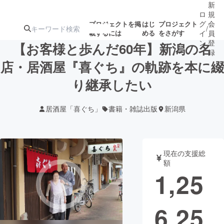
新
ロ
規
グ
会
プロジェクトを掲
はじ
プロジェクト
/
載するには
める
をさがす
イ
員
ン
登
【お客様と歩んだ60年】新潟の名
録
店・居酒屋『喜ぐち』の軌跡を本に綴
り継承したい
人気のプロ
注目のリ
注目の新着プロ
募集終了が近いプ
もうすぐ公開
ジェクト
ターン
ジェクト
ロジェクト
されます
居酒屋「喜ぐち」
書籍・雑誌出版
新潟県
アート・写真
音楽
現在の支援総
テクノロジー・ガジェット
ゲーム・サ
額
1,25
映像・映画
書籍・雑誌
6,25
ビジネス・起業
チャレンジ