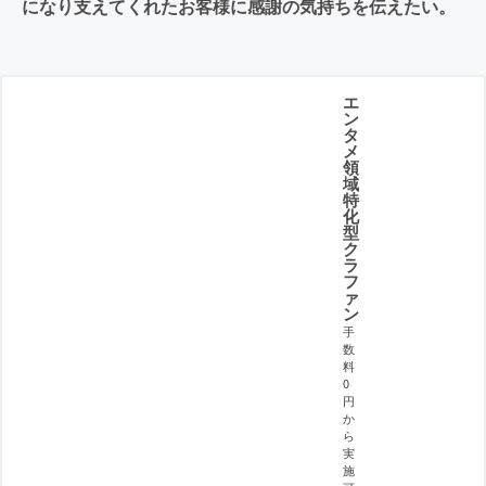
になり支えてくれたお客様に感謝の気持ちを伝えたい。
エ
ン
タ
メ
領
域
特
化
型
ク
ラ
フ
ァ
ン
手
数
料
0
円
か
ら
実
施