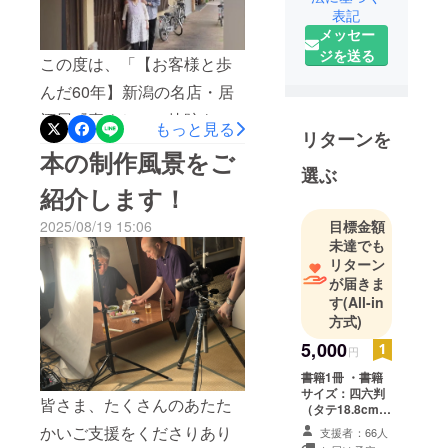
表記
メッセー
ジを送る
この度は、「【お客様と歩
んだ60年】新潟の名店・居
酒屋『喜ぐち』の軌跡を本
もっと見る
リターンを
に綴り継承したい」のクラ
本の制作風景をご
選ぶ
ウドファンディングに ご賛
紹介します！
同・ご支援をいただき、誠
2025/08/19 15:06
目標金額
にありがとうございまし
未達でも
た。皆様の温かいご支援の
リターン
が届きま
おかげで、ほぼ目標を達成
す
(All-in
することが出来ました。感
方式)
謝、感動以外の言葉が見つ
5,000
円
かりません。心より感謝申
書籍1冊 ・書籍
サイズ：四六判
し上げます。今、本の制作
皆さま、たくさんのあたた
（タテ18.8cm×
も最終段階です。お手に届
ヨコ12.8cm）・
かいご支援をくださりあり
支援者：66人
100頁を予定 ※支