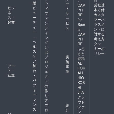
t
版
ウ
ー
反社基
CAM
ビジ
ビ
ド
ト
本方針
PFI
ネ
ュ
フ
サ
カスタ
RE
ス・
ー
ァ
ー
マーハ
for
起業
テ
ン
ビ
ラスメ
Spor
ィ
デ
ス
ントに
ts
ー
ィ
対する
CAM
・
ン
考え方
PFI
ヘ
グ
クッ
RE
ル
と
キーポ
ふる
ス
は
リシー
さと
ケ
プ
実
納税
ア
ロ
施
AD
アー
舞
ジ
事
FOR
ト・
台
ェ
例
ALL
写真
・
ク
HIO
パ
ト
KOS
フ
の
HI
ォ
作
JFA
ー
り
クラ
マ
方
ウド
ン
プ
統
ファ
ス
ロ
計
ン
ソー