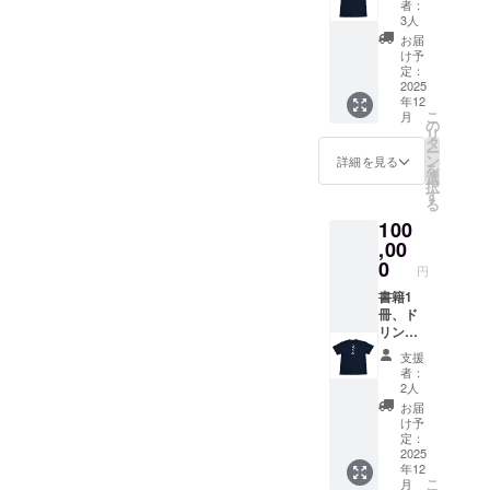
合は、備考欄に
者：
1枚 ・
3人
お名前（ペン
書籍 四
ネームも可）を
お届
六判
け予
ご入力くださ
（タテ
定：
い。
18.8cm
2025
年12
×ヨコ
こ
月
12.8cm
の
リ
）・100
タ
ー
頁を予
ン
詳細を見る
を
定 ・グ
選
択
ラス：
す
る
高さ
100
9.2cm
直径
,00
約6cm
0
円
・ドリ
ンク券
書籍1
ご利用
冊、ド
方法：
リンク
「喜ぐ
券3枚、
支援
ち」ご
Tシャツ
者：
来店時
1枚、グ
2人
にドリ
ラス4個
お届
ンク1杯
・書籍
け予
（お店
四六判
定：
指定内
（タテ
2025
年12
より）
18.8cm
こ
月
ご提供
×ヨコ