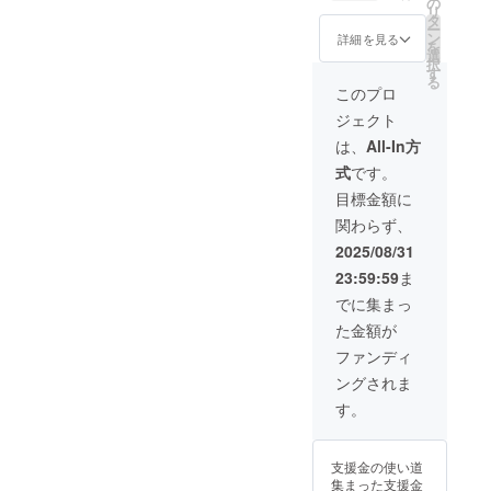
の
リ
いたし
12.8cm
タ
ー
ます。
）・100
ン
詳細を見る
を
有効期
頁を予
選
択
限：
定 ・グ
す
る
2026年
ラス：
このプロ
1月から
高さ
ジェクト
2026年
9.2cm
6月末日
直径
は、
All-In方
まで ・
約6cm
式
です。
Tシャ
・ドリ
ツ：着
ンク券
目標金額に
丈
ご利用
関わらず、
72cm×
方法：
身幅
「喜ぐ
2025/08/31
52cm
ち」ご
23:59:59
ま
、色は
来店時
黒です
にドリ
でに集まっ
※支援者
ンク1杯
た金額が
様のお
（お店
名前を
指定内
ファンディ
書籍に
より）
ングされま
記載す
ご提供
ること
いたし
す。
を希望
ます。
される
有効期
場合
限：
支援金の使い道
は、備
2026年
集まった支援金
考欄に
1月から