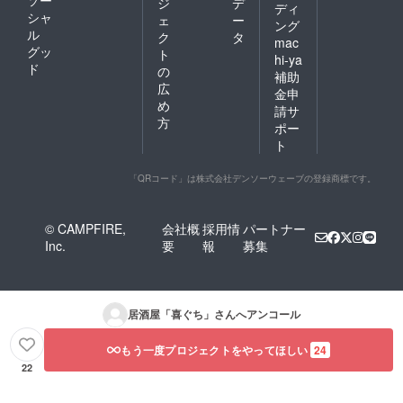
ジ
デ
ディ
シャ
ェ
ー
ング
ル
ク
タ
mac
グッ
ト
hi-ya
ド
の
補助
広
金申
め
請サ
方
ポー
ト
「QRコード」は株式会社デンソーウェーブの登録商標です。
© CAMPFIRE,
会社概
採用情
パートナー
Inc.
要
報
募集
居酒屋「喜ぐち」
さんへアンコール
もう一度プロジェクトをやってほしい
24
22