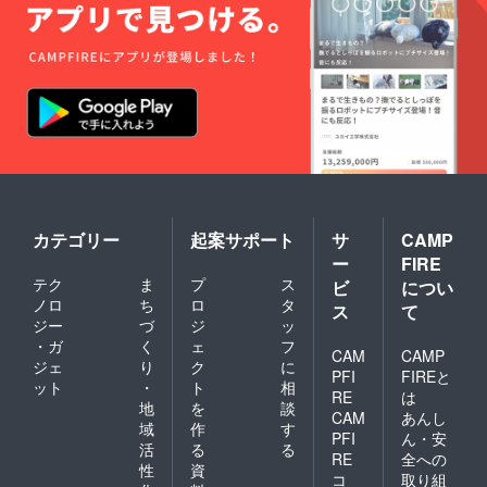
カテゴリー
起案サポート
サ
CAMP
ー
FIRE
テク
ま
プ
ス
ビ
につい
ノロ
ち
ロ
タ
ス
て
ジー
づ
ジ
ッ
・ガ
く
ェ
フ
CAM
CAMP
ジェ
り
ク
に
PFI
FIREと
ット
・
ト
相
RE
は
地
を
談
CAM
あんし
域
作
す
PFI
ん・安
活
る
る
RE
全への
性
資
コ
取り組