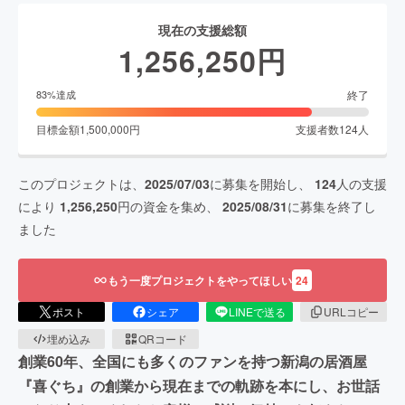
現在の支援総額
1,256,250
円
終了
83
%達成
目標金額
1,500,000
円
支援者数
124
人
このプロジェクトは、
2025/07/03
に募集を開始し、
124
人の支援
により
1,256,250
円の資金を集め、
2025/08/31
に募集を終了し
ました
もう一度プロジェクトをやってほしい
24
ポスト
シェア
LINEで送る
URLコピー
埋め込み
QRコード
創業60年、全国にも多くのファンを持つ新潟の居酒屋
『喜ぐち』の創業から現在までの軌跡を本にし、お世話