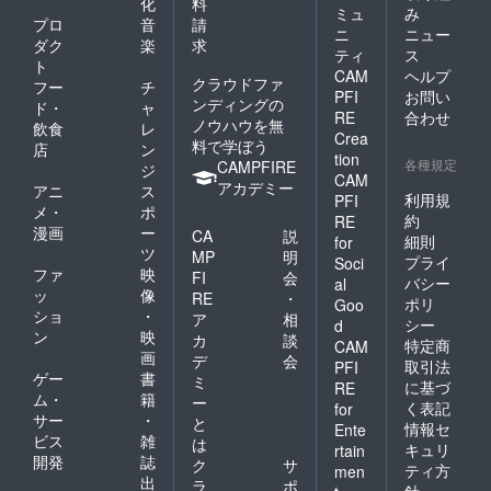
化
料
ミュ
み
プロ
音
請
ニ
ニュー
ダク
楽
求
ティ
ス
ト
CAM
ヘルプ
クラウドファ
フー
チ
PFI
お問い
ンディングの
ド・
ャ
RE
合わせ
ノウハウを無
飲食
レ
Crea
料で学ぼう
店
ン
tion
各種規定
CAMPFIRE
ジ
CAM
アカデミー
アニ
ス
利用規
PFI
メ・
ポ
約
RE
漫画
ー
CA
説
細則
for
ツ
MP
明
プライ
Soci
ファ
映
FI
会
バシー
al
ッ
像
RE
・
ポリ
Goo
ショ
・
ア
相
シー
d
ン
映
カ
談
特定商
CAM
画
デ
会
取引法
PFI
ゲー
書
ミ
に基づ
RE
ム・
籍
ー
く表記
for
サー
・
と
情報セ
Ente
ビス
雑
は
キュリ
rtain
開発
誌
ク
サ
ティ方
men
出
ラ
ポ
針